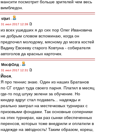
мансити посмотрит больше зрителей чем весь
вимбледон.
stjuri
-
31 июл 2017 12:39
из всех ушедших я до сих пор Олег Ивановича
не добрым словом вспоминаю, когда он
предпочел молодому, мясному до мозга костей
Вадику Евсееву старого Ковтуна - собирателя
автоголов да красных карточек.
МосфОлд
-
31 июл 2017 12:31
Йося
,
Я про теннис знаю. Один из наших Братанов
по СГ отдал туда своего парня. Платил в месяц
где-то под штуку зелени за обучение. Но
киндер вдруг стал подавать... надежды и
реально заиграл на местечковых турнирах с
призовыми фондами. Так основные соперники
на этих турнирах, как раз сынки обеспеченных
перенсов, которых тоже внедрили и оплатили в
надежде на звёздность! Таким образом, кореш,