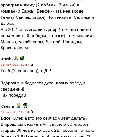
проиграв никому (2 победы, 3 ничьи) в
компании Барсы, Бенфики (за нее вроде
Ренату Санчеш играл), Тоттенхэма, Селтика и
Дырки.
А в 2014-м выиграли турнир (тоже ни одного
поражения - 3 победы, 2 ничьи) - в компании с
Монако, Блекберном, Дыркой, Рапидом,
Краснодаром.
krash
-
31 июл 2017 13:54
Глеб (Управленец), с Д.Р.!
Здоровья и бодрости духа, новых побед и
свершений!
Так победим!!
Спектр
-
31 июл 2017 13:50
Egor
, Олег, а кто это сейчас умеет делать?
В прошлом сезоне в ЧР сыграло 80 игроков
старше 30 лет, из которых 21 провели на поле
больше 1800 минут, и 60 игроков младше 21