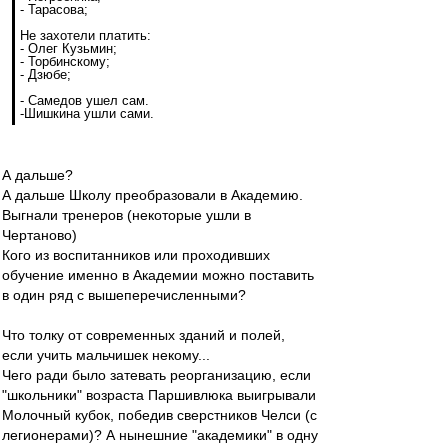
- Тарасова;
Не захотели платить:
- Олег Кузьмин;
- Торбинскому;
- Дзюбе;
- Самедов ушел сам.
-Шишкина ушли сами.
А дальше?
А дальше Школу преобразовали в Академию.
Выгнали тренеров (некоторые ушли в
Чертаново)
Кого из воспитанников или проходивших
обучение именно в Академии можно поставить
в один ряд с вышеперечисленными?
Что толку от современных зданий и полей,
если учить мальчишек некому...
Чего ради было затевать реорганизацию, если
"школьники" возраста Паршивлюка выигрывали
Молочный кубок, победив сверстников Челси (с
легионерами)? А нынешние "академики" в одну