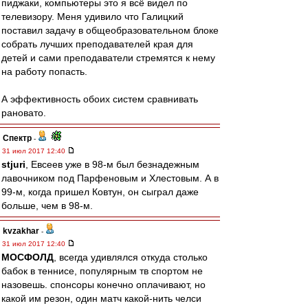
пиджаки, компьютеры это я всё видел по
телевизору. Меня удивило что Галицкий
поставил задачу в общеобразовательном блоке
собрать лучших преподавателей края для
детей и сами преподаватели стремятся к нему
на работу попасть.
А эффективность обоих систем сравнивать
рановато.
Спектр
-
31 июл 2017 12:40
stjuri
, Евсеев уже в 98-м был безнадежным
лавочником под Парфеновым и Хлестовым. А в
99-м, когда пришел Ковтун, он сыграл даже
больше, чем в 98-м.
kvzakhar
-
31 июл 2017 12:40
МОСФОЛД
, всегда удивлялся откуда столько
бабок в теннисе, популярным тв спортом не
назовешь. спонсоры конечно оплачивают, но
какой им резон, один матч какой-нить челси