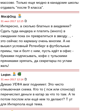
массово. Только еще модно в канадские школы
отдавать "после 9 класса".
МосфОлд
-
31 июл 2017 12:15
Интересно, а сколько блатных в академии?
Сдать туда киндера и платить (много) в
ожидании пока он превратиться в звезду..., -
это сейчас по карману очень многим. А не
вышел условный Ротенберг в футбольные
примы, так и болт с ним, пусть идёт в офис -
бумажки подписывать, кофе с тульскими
пряниками хряпать, да секретарш по углам
жать!
Leqion
-
31 июл 2017 12:14
Думаю УЕФА визг поднимет. Это чисто
отмывочная схема. Кто то ( псж или спонсор)
перечислил деньги в катар за что то там. А те
потом послом или ещё кем то делают? Т ут
для Интерпола ещё тема.