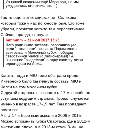
Из нашей академии ещё Миранчук, но мы
умудрились его отчислить :-(
Так-то еще в этих списках нет Селихова,
который тоже у нас по юности был. Его тоже
убрали, посчитав кого-то там перспективнее.
Сейчас, правда, вернули.
mmmmm » 31 июл 2017 13:23
Чего ради было затевать реорганизацию,
если "школьники" возраста Паршивлюка
выигрывали Молочный кубок, победив
сверстников Челси (с легионерами)? А
нынешние "академики" в одну калитку летят
одногодкам из Аякса.
Кстати, тогда и МЮ тоже обыграли вроде.
Интересно было бы глянуть составы МЮ и
Челси на том молочном кубке.
С другой стороны. в возрасте u-17 мы особо не
уступаем ведущим странам. Провал случается
именно в возрасте 17-19 лет. Там пропадают
почти все.
А в U-17 и Евро выигрывали в 2006 и 2015.
Можно вспомнить Кубки Спартака, где в 2012-м
выступили плохо, а в 2013-м стали 3-ми, не