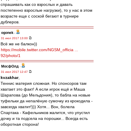
спрашивать как со взрослых и давать
постепенно взрослые нагрузки), то у нас в этом
возрасте еще с соской бегают в турнире
дублеров.
ogonek
-
31 июл 2017 13:00
Всё же не балкон))
https://mobile.twitter.com/NGSM_officia ...
92/photo/1
МосфОлд
-
31 июл 2017 12:47
kvzakhar
,
Теннис материя сложная. Но спонсоров там
хватает это факт! А если игрок ещё и Маша
Шарапова (до Мельдония), то бабла на новые
туфельки да непалёную сумочку из крокодила -
завсегда хватит!))) Хотя... Вон, болела
Спартака - Кафельников жалится, что упустил
дочку и та подсела на порошки... Всегда есть
оборотная сторона!