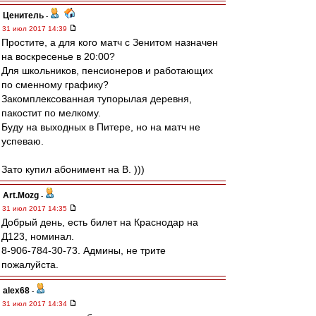
Ценитель
-
31 июл 2017 14:39
Простите, а для кого матч с Зенитом назначен
на воскресенье в 20:00?
Для школьников, пенсионеров и работающих
по сменному графику?
Закомплексованная тупорылая деревня,
пакостит по мелкому.
Буду на выходных в Питере, но на матч не
успеваю.
Зато купил абонимент на B. )))
Art.Mozg
-
31 июл 2017 14:35
Добрый день, есть билет на Краснодар на
Д123, номинал.
8-906-784-30-73. Админы, не трите
пожалуйста.
alex68
-
31 июл 2017 14:34