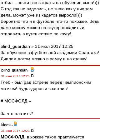
отбил... почти все затраты на обучение сына!)))
С год как не виделись, не знаю как у них там
дела, может уже из кадетов выросли!)))
Вероятно что и в футболе что-то похожее. Ведь
даже мишку можно на скутер посадить и
отправить в путешествие по кругу!
blind_guardian » 31 июл 2017 12:25
За обучение в футбольной академии Спартака!
Диплом потом можно в рамку и на стенку!
blind_guardian
-
31 июл 2017 12:25
Глеб - был рад встрече перед чемпионским
матчем! Будь здоров и счастлив!
# МОСФОЛД »
За что платить?
Йося
-
31 июл 2017 12:23
МОСФОЛД
, в хоккее такое практикуется