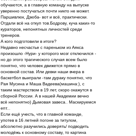
обучаются, а в главную команду на выпуске
уверенно постучаться почти никто не может.
Паршивлюк, Дзюба- вот и всё, практически.
Отдали всё на откуп тов.Бодрову, куча каких-то
кураторов, непонятных личностей среди
тренеров.
А кого подготовили в итоге?
Недавно несчастье с пареньком из Аякса
произошло -Нури- у которого мозг отключился -
но до этого трагического случая всем было
понятно, что человек движется прямо в
основной состав. Или девки наши вчера в
баскетбол выиграли -там дураку понятно, что
Рая Мусина и Маша Вадеева(машина:), с
таким мастерством в 19 лет, скоро окажутся в
сборной России. А в нашей Академии вечно
всё непонятно) Дымовая завеса.. Маскируемся
епт...
Если ещё учесть, что в главной команде,
употев в 16 летней погоне за титулом,
абсолютно разучились доверять/ подводить
молодёжь к основному составу, то картина