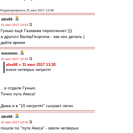
Редактировалось 31 июл 2017 13:48
alex68
-
31 июл 2017 13:42
Гунько ещё Газзаева переплюнет )))
а другого ВалерГеоргича - как нех делать )
дайте время
mmmmm
-
31 июл 2017 13:36
alex68 » 31 июл 2017 13:30
взяли четверых негритят
...и отдали Гунько.
Точно путь Аякса!
Дима и в "10 негритят" сыграет легко.
alex68
-
31 июл 2017 13:30
пошли по "пути Аякса" - взяли четверых