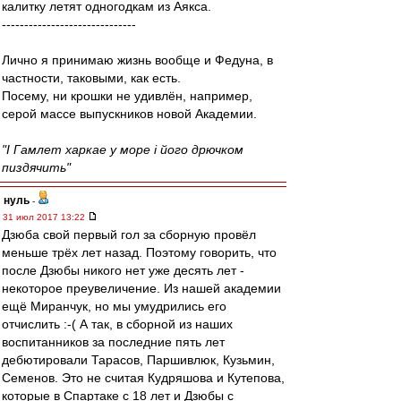
калитку летят одногодкам из Аякса.
------------------------------
Лично я принимаю жизнь вообще и Федуна, в
частности, таковыми, как есть.
Посему, ни крошки не удивлён, например,
серой массе выпускников новой Академии.
"I Гамлeт харкаe у море i його дрючком
пиздячить"
нуль
-
31 июл 2017 13:22
Дзюба свой первый гол за сборную провёл
меньше трёх лет назад. Поэтому говорить, что
после Дзюбы никого нет уже десять лет -
некоторое преувеличение. Из нашей академии
ещё Миранчук, но мы умудрились его
отчислить :-( А так, в сборной из наших
воспитанников за последние пять лет
дебютировали Тарасов, Паршивлюк, Кузьмин,
Семенов. Это не считая Кудряшова и Кутепова,
которые в Спартаке с 18 лет и Дзюбы с