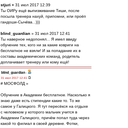
stjuri »
31 июл 2017 12:39
Ты ОИРу ещё выпизживание Тиши, после
посыла тренера нахуй, припомни, или проёп
гандоши-Сычёва...)))
blind_guardian
» 31 июл 2017 12:41
Ты наверное недопонял... Я имел ввиду
обучение тех, кого ни за какие ковриги на
бесплатное не взяли! И за попадание их в
составы академических команд, родитель
доплачивает тренеру или кому ещё!
blind_guardian
-
31 июл 2017 12:41
# МОСФОЛД »
Обучение в Академии бесплатное. Насколько я
знаю даже есть стипендии какие то. То же
самое у Галицкого. Я тут пересёкся на отдыхе
с человеком у которого мальчик учится в
Академии Галицкого, причём попал туда через
какой то филиал в своей деревне. Фотки,