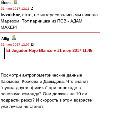
Йося
-
31 июл 2017 12:11
kvzakhar
, епте, не интересовались мы никогда
Марезом. Тот парнишка из ПСВ - АДАМ
МАХЕР!
Allig
-
31 июл 2017 12:07
El Jugador Rojo-Blanco » 31 июл 2017 11:46
Посмотри антропометрические данные
Каюмова, Козлова и Давыдова. Что значит
"нужна другая физика" при переходе в
основную команду? Они должны на 10 см
подрасти резко? И скорость в этом возрасте
уже лучше не станет.
Все (почти все) наши выпускники, "на которых
возлагали большие надежды" хороши для
резвой игры в центре поля на чистых мячах.
Видимо, это - реальность в которой живет
Акдемия. Исходя из нее осуществляется