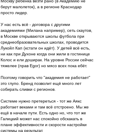
Москву ребёнка везти рано (в Академию не
берут малолеток), а в регионе Краснодар
просто лидер.
У нас есть всё - договора с другими
академиями (Милана например), сеть скаутов,
в Москве открываются школы футбола при
среднеобразовательных школах, проводится
Лукойл Кап (кстати он идёт). У детей всё есть,
ни как при Духоне когда они жили в гостинице
Колос и ели доширак. На уровне России сейчас
тяжелее (прав Egor) но мясо всех пока ебёт.
Поэтому говорить что "академия не работает"
это глупо. Бренд позволит ещё много лет
собирать сливки с регионов.
Системе нужно претереться - тот же Аякс
работает веками и там всё отстроено. Мы же
ещё в начале пути. Есть одно но, что тот же
Галицкий может нас спокойно обскакать в
плане эффективности и скорости настройки
системы на результат.