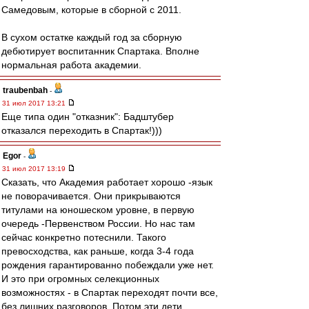
Самедовым, которые в сборной с 2011.
В сухом остатке каждый год за сборную
дебютирует воспитанник Спартака. Вполне
нормальная работа академии.
traubenbah
-
31 июл 2017 13:21
Еще типа один "отказник": Бадштубер
отказался переходить в Спартак!)))
Egor
-
31 июл 2017 13:19
Сказать, что Академия работает хорошо -язык
не поворачивается. Они прикрываются
титулами на юношеском уровне, в первую
очередь -Первенством России. Но нас там
сейчас конкретно потеснили. Такого
превосходства, как раньше, когда 3-4 года
рождения гарантированно побеждали уже нет.
И это при огромных селекционных
возможностях - в Спартак переходят почти все,
без лишних разговоров. Потом эти дети