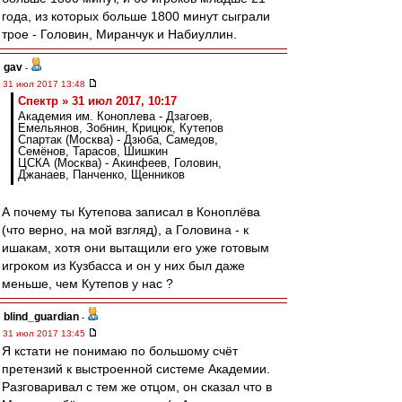
года, из которых больше 1800 минут сыграли
трое - Головин, Миранчук и Набиуллин.
gav
-
31 июл 2017 13:48
Спектр » 31 июл 2017, 10:17
Академия им. Коноплева - Дзагоев,
Емельянов, Зобнин, Крицюк, Кутепов
Спартак (Москва) - Дзюба, Самедов,
Семёнов, Тарасов, Шишкин
ЦСКА (Москва) - Акинфеев, Головин,
Джанаев, Панченко, Щенников
А почему ты Кутепова записал в Коноплёва
(что верно, на мой взгляд), а Головина - к
ишакам, хотя они вытащили его уже готовым
игроком из Кузбасса и он у них был даже
меньше, чем Кутепов у нас ?
blind_guardian
-
31 июл 2017 13:45
Я кстати не понимаю по большому счёт
претензий к выстроенной системе Академии.
Разговаривал с тем же отцом, он сказал что в