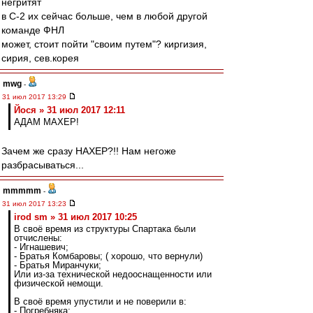
негритят
в С-2 их сейчас больше, чем в любой другой
команде ФНЛ
может, стоит пойти "своим путем"? киргизия,
сирия, сев.корея
mwg
-
31 июл 2017 13:29
Йося » 31 июл 2017 12:11
АДАМ МАХЕР!
Зачем же сразу НАХЕР?!! Нам негоже
разбрасываться...
mmmmm
-
31 июл 2017 13:23
irod sm » 31 июл 2017 10:25
В своё время из структуры Спартака были
отчислены:
- Игнашевич;
- Братья Комбаровы; ( хорошо, что вернули)
- Братья Миранчуки;
Или из-за технической недооснащенности или
физической немощи.
В своё время упустили и не поверили в:
- Погребняка;