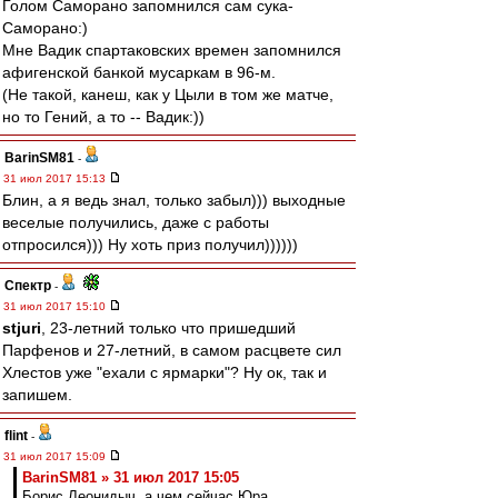
Голом Саморано запомнился сам сука-
Саморано:)
Мне Вадик спартаковских времен запомнился
афигенской банкой мусаркам в 96-м.
(Не такой, канеш, как у Цыли в том же матче,
но то Гений, а то -- Вадик:))
BarinSM81
-
31 июл 2017 15:13
Блин, а я ведь знал, только забыл))) выходные
веселые получились, даже с работы
отпросился))) Ну хоть приз получил))))))
Спектр
-
31 июл 2017 15:10
stjuri
, 23-летний только что пришедший
Парфенов и 27-летний, в самом расцвете сил
Хлестов уже "ехали с ярмарки"? Ну ок, так и
запишем.
flint
-
31 июл 2017 15:09
BarinSM81 » 31 июл 2017 15:05
Борис Леонидыч, а чем сейчас Юра