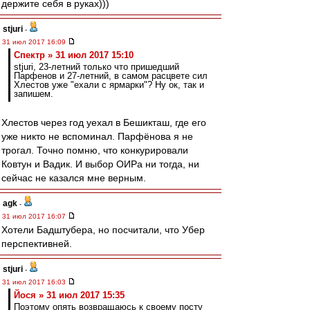
держите себя в руках)))
stjuri
-
31 июл 2017 16:09
Спектр » 31 июл 2017 15:10
stjuri, 23-летний только что пришедший
Парфенов и 27-летний, в самом расцвете сил
Хлестов уже "ехали с ярмарки"? Ну ок, так и
запишем.
Хлестов через год уехал в Бешикташ, где его
уже никто не вспоминал. Парфёнова я не
трогал. Точно помню, что конкурировали
Ковтун и Вадик. И выбор ОИРа ни тогда, ни
сейчас не казался мне верным.
agk
-
31 июл 2017 16:07
Хотели Бадштубера, но посчитали, что Убер
перспективней.
stjuri
-
31 июл 2017 16:03
Йося » 31 июл 2017 15:35
Поэтому опять возвращаюсь к своему посту