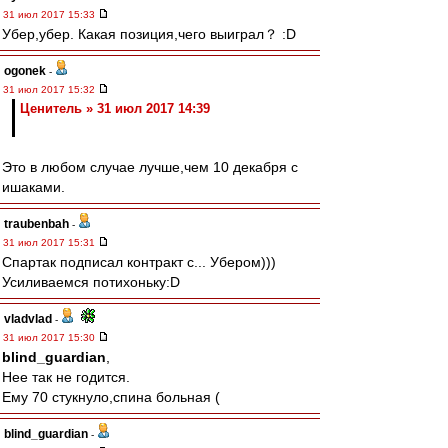
31 июл 2017 15:33
Убер,убер. Какая позиция,чего выиграл？ :D
ogonek
-
31 июл 2017 15:32
Ценитель » 31 июл 2017 14:39
Это в любом случае лучше,чем 10 декабря с
ишаками.
traubenbah
-
31 июл 2017 15:31
Спартак подписал контракт с... Убером)))
Усиливаемся потихоньку:D
vladvlad
-
31 июл 2017 15:30
blind_guardian
,
Нее так не годится.
Ему 70 стукнуло,спина больная (
blind_guardian
-