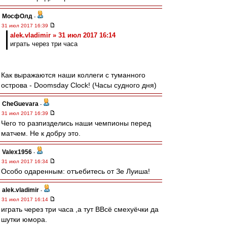
МосфОлд
-
31 июл 2017 16:39
alek.vladimir » 31 июл 2017 16:14
играть через три часа
Как выражаются наши коллеги с туманного
острова - Doomsday Clock! (Часы судного дня)
CheGuevara
-
31 июл 2017 16:39
Чего то разпизделись наши чемпионы перед
матчем. Не к добру это.
Valex1956
-
31 июл 2017 16:34
Особо одаренным: отъебитесь от Зе Луиша!
alek.vladimir
-
31 июл 2017 16:14
играть через три часа ,а тут ВВсё смехуёчки да
шутки юмора.