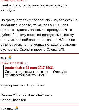
31 июл 2017 15:35
traubenbah
, сэкономим на водителе для
автобуса.
По факту в топах у европейских клубов если не
зародился Мбаппе, то как раз в 18-19 лет
принято отдавать пачками в аренду, в т.ч. за
рубеж. Поэтому опять возвращаюсь к своему
посту месяячной давности - раз в ФНЛ они не
развиваются, то что мешает отдавать в аренду
в условные Сьоны и прочие Слованы?!
flint
-
31 июл 2017 15:34
traubenbah » 31 июл 2017 15:31
Спартак подписал контракт с... Убером)))
Усиливаемся потихоньку:D
и чуть раньше с Hugo Boss
Слоган "Spartak uber allez" так и
напрашивается
Тулячок
-