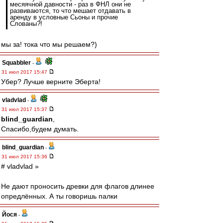
месяячной давности - раз в ФНЛ они не
развиваются, то что мешает отдавать в
аренду в условные Сьоны и прочие
Слованы?!
мы за! тока что мы решаем?)
Squabbler
-
31 июл 2017 15:47
Убер? Лучше верните Эберта!
vladvlad
-
31 июл 2017 15:37
blind_guardian
,
Спасибо,будем думать.
blind_guardian
-
31 июл 2017 15:36
# vladvlad »
Не дают проносить древки для флагов длинее
опредлённых. А ты говоришь палки
Йося
-