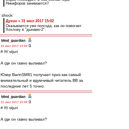
Никифоров занимается?
:shock:
Духон » 31 июл 2017 15:02
Оказывается уже полгода, как он помогает
Хохлову в "дынамо-2".
blind_guardian
-
31 июл 2017 15:09
# ￼ stjuri
А где он гавно выливал?
Юзер BarinSM81 получает приз как самый
внимательный и вдумчивый читатель ВВ за
последние лет 5 точно.
blind_guardian
-
31 июл 2017 15:09
# ￼ stjuri
А где он гавно выливал?