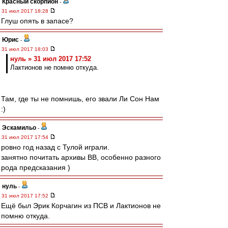
Красный скорпион
-
31 июл 2017 18:28
Глуш опять в запасе?
Юрис
-
31 июл 2017 18:03
нуль » 31 июл 2017 17:52
Лактионов не помню откуда.
Там, где ты не помнишь, его звали Ли Сон Нам
:)
Эскамильо
-
31 июл 2017 17:54
ровно год назад с Тулой играли.
занятно почитать архивы ВВ, особенно разного
рода предсказания )
нуль
-
31 июл 2017 17:52
Ещё был Эрик Корчагин из ПСВ и Лактионов не
помню откуда.