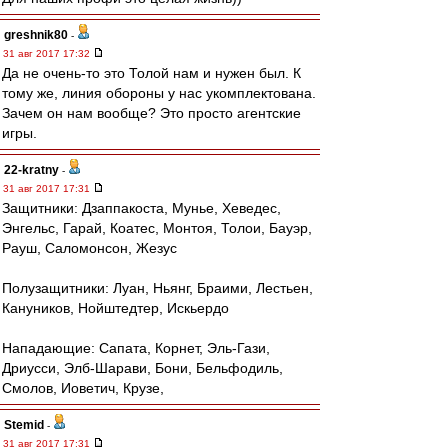
greshnik80
-
31 авг 2017 17:32
Да не очень-то это Толой нам и нужен был. К
тому же, линия обороны у нас укомплектована.
Зачем он нам вообще? Это просто агентские
игры.
22-kratny
-
31 авг 2017 17:31
Защитники: Дзаппакоста, Мунье, Хеведес,
Энгельс, Гарай, Коатес, Монтоя, Толои, Бауэр,
Рауш, Саломонсон, Жезус
Полузащитники: Луан, Ньянг, Браими, Лестьен,
Кануников, Нойштедтер, Искьердо
Нападающие: Сапата, Корнет, Эль-Гази,
Дриусси, Элб-Шарави, Бони, Бельфодиль,
Смолов, Иоветич, Крузе,
Stemid
-
31 авг 2017 17:31