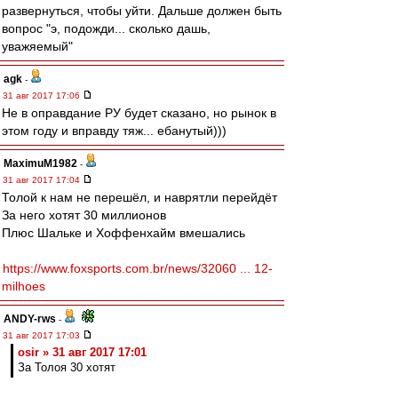
развернуться, чтобы уйти. Дальше должен быть
вопрос "э, подожди... сколько дашь,
уважяемый"
agk
-
31 авг 2017 17:06
Не в оправдание РУ будет сказано, но рынок в
этом году и вправду тяж... ебанутый)))
MaximuM1982
-
31 авг 2017 17:04
Толой к нам не перешёл, и наврятли перейдёт
За него хотят 30 миллионов
Плюс Шальке и Хоффенхайм вмешались
https://www.foxsports.com.br/news/32060 ... 12-
milhoes
ANDY-rws
-
31 авг 2017 17:03
osir » 31 авг 2017 17:01
За Толоя 30 хотят