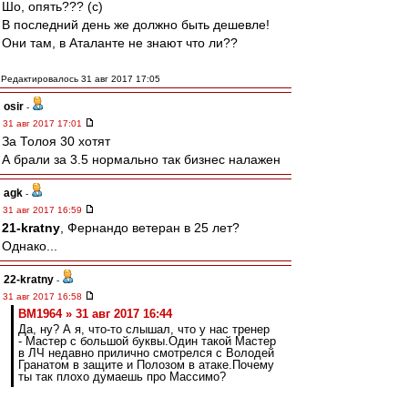
Шо, опять??? (с)
В последний день же должно быть дешевле!
Они там, в Аталанте не знают что ли??
Редактировалось 31 авг 2017 17:05
osir
-
31 авг 2017 17:01
За Толоя 30 хотят
А брали за 3.5 нормально так бизнес налажен
agk
-
31 авг 2017 16:59
21-kratny
, Фернандо ветеран в 25 лет?
Однако...
22-kratny
-
31 авг 2017 16:58
BM1964 » 31 авг 2017 16:44
Да, ну? А я, что-то слышал, что у нас тренер
- Мастер с большой буквы.Один такой Мастер
в ЛЧ недавно прилично смотрелся с Володей
Гранатом в защите и Полозом в атаке.Почему
ты так плохо думаешь про Массимо?