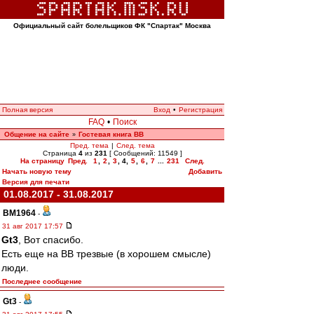
Официальный сайт болельщиков ФК "Спартак" Москва
Полная версия
Вход
•
Регистрация
FAQ
•
Поиск
Общение на сайте
Гостевая книга ВВ
»
Пред. тема
|
След. тема
Страница
4
из
231
[ Сообщений: 11549 ]
На страницу
Пред.
1
,
2
,
3
,
4
,
5
,
6
,
7
...
231
След.
Начать новую тему
Добавить
Версия для печати
01.08.2017 - 31.08.2017
BM1964
-
31 авг 2017 17:57
Gt3
, Вот спасибо.
Есть еще на ВВ трезвые (в хорошем смысле)
люди.
Последнее сообщение
Gt3
-