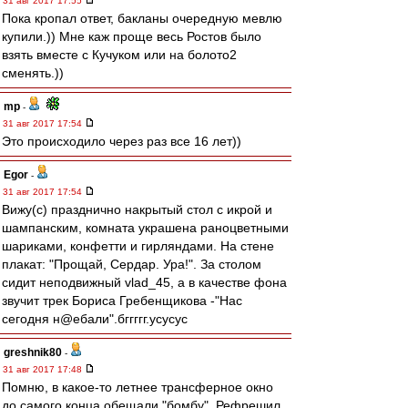
31 авг 2017 17:55
Пока кропал ответ, бакланы очередную мевлю
купили.)) Мне каж проще весь Ростов было
взять вместе с Кучуком или на болото2
сменять.))
mp
-
31 авг 2017 17:54
Это происходило через раз все 16 лет))
Egor
-
31 авг 2017 17:54
Вижу(с) празднично накрытый стол с икрой и
шампанским, комната украшена раноцветными
шариками, конфетти и гирляндами. На стене
плакат: "Прощай, Сердар. Ура!". За столом
сидит неподвижный vlad_45, а в качестве фона
звучит трек Бориса Гребенщикова -"Нас
сегодня н@ебали".бггггг.усусус
greshnik80
-
31 авг 2017 17:48
Помню, в какое-то летнее трансферное окно
до самого конца обещали "бомбу". Рефрешил,