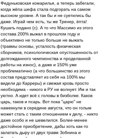
Федуньковская комарилья, а теперь забегали,
когда жёпа шефа стала подгорать на самом
высоком уровне. А так бы и не суетились бы
даже. Играй чем есть, ты же Тренер, ёпта!
Кушать подано (с). А то что Массимо из этого
состава 200% выжал в прошлом году и
объективно не только больше не выжать
(травмы основы, усталость физическая
сборников, психологическая опустошенность от
долгожданного чемпионства и проделанной
работы на износ), а даже и 150% уже
проблематично (а что большинство из этого
состав представляет из себя на 100% мы
видели до Карреры) и свежая кровь просто
необходима - никого в РУ не волнует. Им и так
уютно. А идет всё с головы в бизболке. Каков
царь, таков и псарь. Вот пока "царю" не
намекнули в середине августа, что он голым
может стать с таким отношением к делу, - никто
даже особо и не шевелился. Более-менее
достойное приобретение, дабы хоть как-то
залатать дыру от двух травм Зобнина и