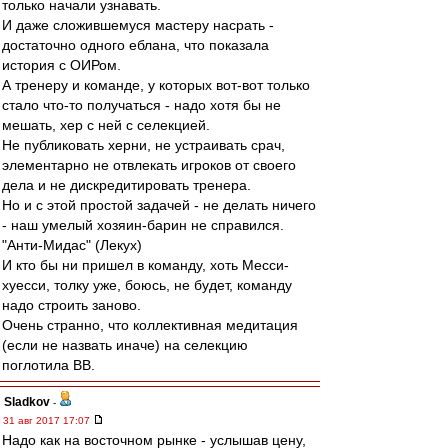
только начали узнавать.
И даже сложившемуся мастеру насрать -
достаточно одного еблана, что показала
история с ОИРом.
А тренеру и команде, у которых вот-вот только
стало что-то получаться - надо хотя бы не
мешать, хер с ней с селекцией.
Не публиковать херни, не устраивать срач,
элементарно не отвлекать игроков от своего
дела и не дискредитировать тренера.
Но и с этой простой задачей - не делать ничего
- наш умелый хозяин-барин не справился.
"Анти-Мидас" (Лекух)
И кто бы ни пришел в команду, хоть Месси-
хуесси, толку уже, боюсь, не будет, команду
надо строить заново.
Очень странно, что коллективная медитация
(если не назвать иначе) на селекцию
поглотила ВВ.
Sladkov
-
31 авг 2017 17:07
Надо как на восточном рынке - услышав цену,