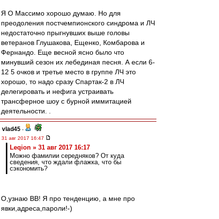
Я О Массимо хорошо думаю. Но для
преодоления постчемпионского синдрома и ЛЧ
недостаточно прыгнувших выше головы
ветеранов Глушакова, Ещенко, Комбарова и
Фернандо. Еще весной ясно было что
минувший сезон их лебединая песня. А если 6-
12 5 очков и третье место в группе ЛЧ это
хорошо, то надо сразу Спартак-2 в ЛЧ
делегировать и нефига устраивать
трансферное шоу с бурной иммитацией
деятельности. .
vlad45
-
31 авг 2017 16:47
Leqion » 31 авг 2017 16:17
Можно фамилии середняков? От куда
сведения, что ждали флажка, что бы
сэкономить?
О,узнаю ВВ! Я про тенденцию, а мне про
явки,адреса,пароли!-)