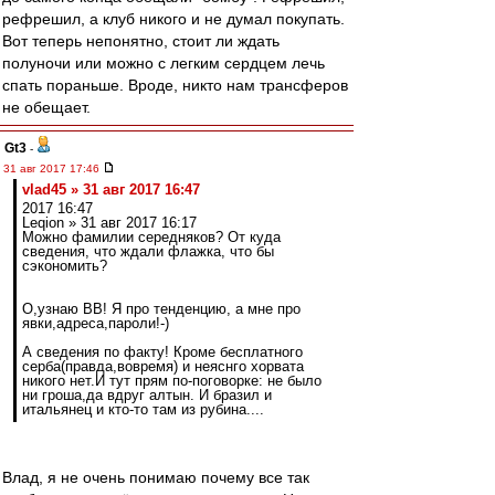
рефрешил, а клуб никого и не думал покупать.
Вот теперь непонятно, стоит ли ждать
полуночи или можно с легким сердцем лечь
спать пораньше. Вроде, никто нам трансферов
не обещает.
Gt3
-
31 авг 2017 17:46
vlad45 » 31 авг 2017 16:47
2017 16:47
Leqion » 31 авг 2017 16:17
Можно фамилии середняков? От куда
сведения, что ждали флажка, что бы
сэкономить?
О,узнаю ВВ! Я про тенденцию, а мне про
явки,адреса,пароли!-)
А сведения по факту! Кроме бесплатного
серба(правда,вовремя) и неяснго хорвата
никого нет.И тут прям по-поговорке: не было
ни гроша,да вдруг алтын. И бразил и
итальянец и кто-то там из рубина....
Влад, я не очень понимаю почему все так