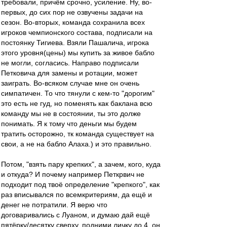
требовали, причём срочно, усиление. Ну, во-
первых, до сих пор не озвучены задачи на
сезон. Во-вторых, команда сохранила всех
игроков чемпионского состава, подписали на
постоянку Тигиева. Взяли Пашалича, игрока
этого уровня(цены) мы купить за живое бабло
не могли, согласись. Направо подписали
Петковича для замены и ротации, может
заиграть. Во-всяком случае мне он очень
симпатичен. То что тянули с кем-то "дорогим"
это есть не гуд, но поменять как баклана всю
команду мы не в состоянии, ты это долже
понимать. Я к тому что деньги мы будем
тратить осторожно, тк команда существует на
свои, а не на бабло Алаха.) и это правильно.
Потом, "взять пару крепких", а зачем, кого, куда
и откуда? И почему например Петкрвич не
подходит под твоё определение "крепкого", как
раз вписывался по всемкритериям, да ещё и
денег не потратили. Я верю что
договаривались с Луаном, и думаю дай ещё
пятёрку/десятку сверху, подними личку до 4, он