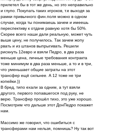
прилетел бы в тот же день, но это неправильно
и глупо. Покупать таких игроков, т.е выходя за
рамки привычного фин.поля можно в одном
случае, когда ты понимаешь зачем и имеешь
переспективу к отдаче равную хотя бы 50%.
Скорее всего наши дали реальную, может чуть
выше цену, не получилось. Так зачем жопу
рвать и из штанов выпрыгивать. Решили
рискнуть 12евро и взяли Педро, в два раза
меньше цена, личные требования контракта
тоже минимум в два раза меньше, а то и в три,
что уменьшает общие затраты на этот
трансфер ещё сильнее. А 12 тоже не три
копейки.))
В бред, типо ехали за одним, а тут взяли
другого, первого попавшегося под руку, не
верю. Трансфер прошёл тихо, это уже хорошо.
Посмотрим что дальше этот ДонПедро покажет
нам.
Массимо же говорил, что ошибиться с
трансферами нам нельзя, помнишь? Ну так вот