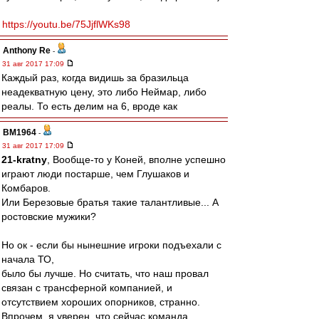
https://youtu.be/75JjflWKs98
Anthony Re
-
31 авг 2017 17:09
Каждый раз, когда видишь за бразильца
неадекватную цену, это либо Неймар, либо
реалы. То есть делим на 6, вроде как
BM1964
-
31 авг 2017 17:09
21-kratny
, Вообще-то у Коней, вполне успешно
играют люди постарше, чем Глушаков и
Комбаров.
Или Березовые братья такие талантливые... А
ростовские мужики?
Но ок - если бы нынешние игроки подъехали с
начала ТО,
было бы лучше. Но считать, что наш провал
связан с трансферной компанией, и
отсутствием хороших опорников, странно.
Впрочем, я уверен, что сейчас команда