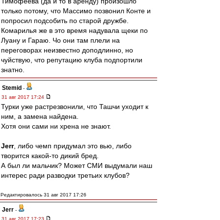
Тимофеева (да и то в аренду) произошло
только потому, что Массимо позвонил Конте и
попросил подсобить по старой дружбе.
Комарилья же в это время надувала щеки по
Луану и Гараю. Чо они там плели на
переговорах неизвестно доподлинно, но
чуйствую, что репутацию клуба подпортили
знатно.
Stemid
-
31 авг 2017 17:24
Турки уже растрезвонили, что Ташчи уходит к
ним, а замена найдена.
Хотя они сами ни хрена не знают.
Jerr
, либо чемп придумал это вью, либо
творится какой-то дикий бред.
А был ли мальчик? Может СМИ выдумали наш
интерес ради разводки третьих клубов?
Редактировалось 31 авг 2017 17:26
Jerr
-
31 авг 2017 17:23