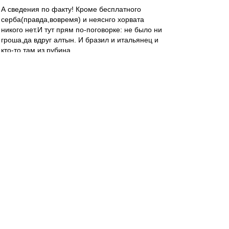
А сведения по факту! Кроме бесплатного
серба(правда,вовремя) и неяснго хорвата
никого нет.И тут прям по-поговорке: не было ни
гроша,да вдруг алтын. И бразил и итальянец и
кто-то там из рубина....
Мне домысливать не надо. Достаточно просто
думать и сопоставлять. Чего и всем желаю!-))
Барт_
-
31 авг 2017 16:47
BM1964 » 31 авг 2017 16:44
Один такой Мастер в ЛЧ недавно прилично
смотрелся с Володей Гранатом в защите и
Полозом в атаке.
ага, и все равно получил 5-ку в свои ворота,
даже стоя всей командой в защите. А Массимо
в автобус не играет.
BM1964
-
31 авг 2017 16:44
21-kratny » 31 авг 2017 16:06
Для ЛЧ и подтверждения чемпионства нужно
качественное и количественное усиление.