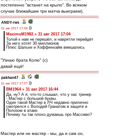
постепенно "встанет на крыло". Во всяком
случае ближайшие три матча выиграем).
ANDY-rws
-
31 авг 2017 17:08
MaximuM1982 » 31 авг 2017 17:04
Толой к нам не перешёл, и наврятли перейдёт
За него хотят 30 миллионов
Плюс Шальке и Хоффенхайм вмешались
"Узнаю брата Колю" (с)
давай ещё!
pakhan47
-
31 авг 2017 17:07
BM1964 » 31 авг 2017 16:44
Да, ну? А я, что-то слышал, что у нас тренер
- Мастер с большой буквы.
Один такой Мастер в ЛЧ недавно прилично
смотрелся с Володей Гранатом в защите и
Полозом в атаке.
Почему ты так плохо думаешь про Массимо?
Мастер или не мастер - мы, да и сам он,