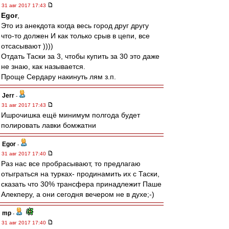
31 авг 2017 17:43
Egor
,
Это из анекдота когда весь город друг другу
что-то должен И как только срыв в цепи, все
отсасывают ))))
Отдать Таски за 3, чтобы купить за 30 это даже
не знаю, как называется.
Проще Сердару накинуть лям з.п.
Jerr
-
31 авг 2017 17:43
Ишрочишка ещё минимум полгода будет
полировать лавки бомжатни
Egor
-
31 авг 2017 17:40
Раз нас все пробрасывают, то предлагаю
отыграться на турках- продинамить их с Таски,
сказать что 30% трансфера принадлежит Паше
Алекперу, а они сегодня вечером не в духе;-)
mp
-
31 авг 2017 17:40