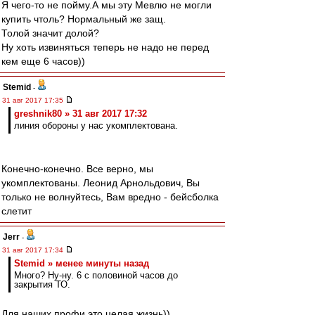
Я чего-то не пойму.А мы эту Мевлю не могли
купить чтоль? Нормальный же защ.
Толой значит долой?
Ну хоть извиняться теперь не надо не перед
кем еще 6 часов))
Stemid
-
31 авг 2017 17:35
greshnik80 » 31 авг 2017 17:32
линия обороны у нас укомплектована.
Конечно-конечно. Все верно, мы
укомплектованы. Леонид Арнольдович, Вы
только не волнуйтесь, Вам вредно - бейсболка
слетит
Jerr
-
31 авг 2017 17:34
Stemid » менее минуты назад
Много? Ну-ну. 6 с половиной часов до
закрытия ТО.
Для наших профи это целая жизнь))