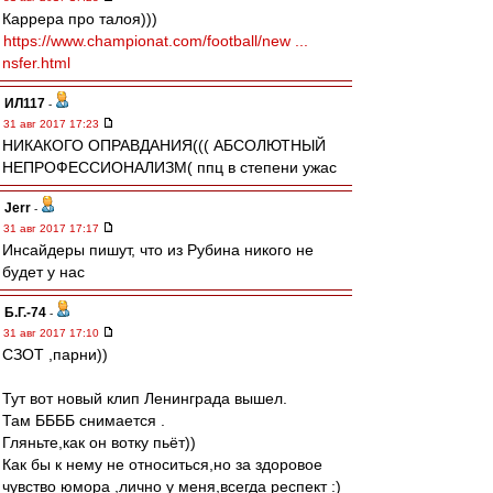
Каррера про талоя)))
https://www.championat.com/football/new ...
nsfer.html
ИЛ117
-
31 авг 2017 17:23
НИКАКОГО ОПРАВДАНИЯ((( АБСОЛЮТНЫЙ
НЕПРОФЕССИОНАЛИЗМ( ппц в степени ужас
Jerr
-
31 авг 2017 17:17
Инсайдеры пишут, что из Рубина никого не
будет у нас
Б.Г.-74
-
31 авг 2017 17:10
СЗОТ ,парни))
Тут вот новый клип Ленинграда вышел.
Там ББББ снимается .
Гляньте,как он вотку пьёт))
Как бы к нему не относиться,но за здоровое
чувство юмора ,лично у меня,всегда респект :)