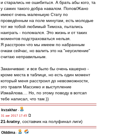
и старались не ошибиться. А брать абы кого, та
у самих такого добра навалом. Попов/Жано
имеют очень маленькую Стату по
проведённым на поле минутам, есть молодые
тот же тобой любимый Тимоха, пытались
наиграть - поломался. Это жизнь и от таких
моментов подстраховаться нельзя.
Я расстроен что мы имеем по набранным
очкам сейчас, но валить это на "неусиление"
считаю неправильным.
Заканчиваю: и все было бы очень кашерно -
кроме места в таблице, но есть один момент
который меня расстроил до невозможности,
это травля Массимо и выступление
Измайлова.... Но, по этому поводу в вотсап
тебе написал, что там.))
kvzakhar
-
31 авг 2017 17:45
21-kratny
, составчик на полуфинал лиги)
Olddima
-