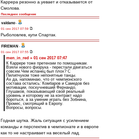
Каррера резонно а.уевает и отказывается от
Смолова.
Последнее сообщение
valdano
-
01 сен 2017 07:59
Рыболовлев, купи Спартак.
FIREMAN
-
01 сен 2017 07:55
men_in_red » 01 сен 2017 07:47
К Каррере тоже претензии по помощникам.
Взяли нового физрука - перестали двигаться
совсем.Чем испанец был плох? С
Пилипчуком тоже непонятные танцы.
Ах да, напоминаю, что от чемпионского
состава остались: Комбаров и Самедов без
мотивации, поскучневший Фернандо,
Глушаков, показывающий свой реальный
уровень и которому не за контракт надо
бороться, а за умение играть без Зобнина,
Промес, смотрящий в Европу.
Вопросы, вопросы.
Годная шутка. Жаль ситуация с усилением
команды и перспектив в чемпионате и в европе
как то не настраивает на веселый лад.