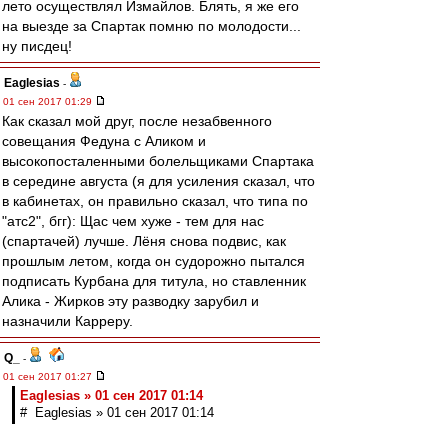
лето осуществлял Измайлов. Блять, я же его
на выезде за Спартак помню по молодости...
ну писдец!
Eaglesias
-
01 сен 2017 01:29
Как сказал мой друг, после незабвенного
совещания Федуна с Аликом и
высокопосталенными болельщиками Спартака
в середине августа (я для усиления сказал, что
в кабинетах, он правильно сказал, что типа по
"атс2", бгг): Щас чем хуже - тем для нас
(спартачей) лучше. Лёня снова подвис, как
прошлым летом, когда он судорожно пытался
подписать Курбана для титула, но ставленник
Алика - Жирков эту разводку зарубил и
назначили Карреру.
Q_
-
01 сен 2017 01:27
Eaglesias » 01 сен 2017 01:14
# Eaglesias » 01 сен 2017 01:14