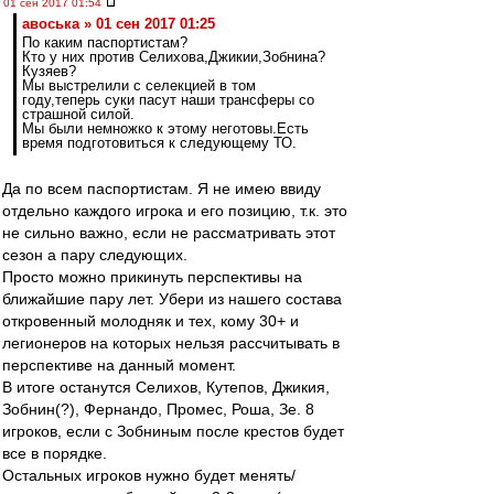
01 сен 2017 01:54
авоська » 01 сен 2017 01:25
По каким паспортистам?
Кто у них против Селихова,Джикии,Зобнина?
Кузяев?
Мы выстрелили с селекцией в том
году,теперь суки пасут наши трансферы со
страшной силой.
Мы были немножко к этому неготовы.Есть
время подготовиться к следующему ТО.
Да по всем паспортистам. Я не имею ввиду
отдельно каждого игрока и его позицию, т.к. это
не сильно важно, если не рассматривать этот
сезон а пару следующих.
Просто можно прикинуть перспективы на
ближайшие пару лет. Убери из нашего состава
откровенный молодняк и тех, кому 30+ и
легионеров на которых нельзя рассчитывать в
перспективе на данный момент.
В итоге останутся Селихов, Кутепов, Джикия,
Зобнин(?), Фернандо, Промес, Роша, Зе. 8
игроков, если с Зобниным после крестов будет
все в порядке.
Остальных игроков нужно будет менять/