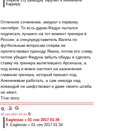
Жирков эту разводку зарубил и назначили
Карреру.
Отличное сочинение, аккурат к первому
сентября. То есть дурак-Федун пытался
подписать лучшего на тот момент тренера в
России, а спецпредставитель Вагита по
футбольным вопросам сперва не
препятствовал приходу Якина, потом его сливу,
потом убедил Федуна забыть обиды и сделать
ставку на тренера вылетевшего Арсенала, а
под конец и вовсе настоял на назначении
главным тренера, который пришел под
Аленичевым работать, а сам никогда над
командой не шефствовал и даже своего штаба
не имел.
True story
Q_
-
01 сен 2017 01:41
Eaglesias » 01 сен 2017 01:34
# Eaglesias » 01 сен 2017 01:34