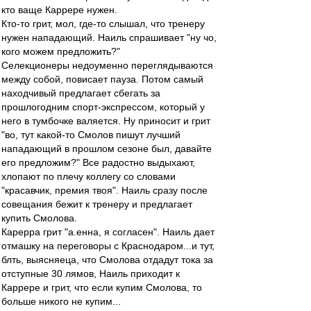
кто ваще Каррере нужен.
Кто-то грит, мол, где-то слышал, что тренеру
нужен нападающий. Наиль спрашивает "ну чо,
кого можем предложить?"
Селекционеры недоуменно переглядываются
между собой, повисает пауза. Потом самый
находчивый предлагает сбегать за
прошлогодним спорт-экспрессом, который у
него в тумбочке валяется. Ну приносит и грит
"во, тут какой-то Смолов пишут лучший
нападающий в прошлом сезоне был, давайте
его предложим?" Все радостно выдыхают,
хлопают по плечу коллегу со словами
"красавчик, премия твоя". Наиль сразу после
совещания бежит к тренеру и предлагает
купить Смолова.
Карерра грит "а.енна, я согласен". Наиль дает
отмашку на переговоры с Краснодаром...и тут,
блть, выясняеца, что Смолова отдадут тока за
отступные 30 лямов, Наиль приходит к
Каррере и грит, что если купим Смолова, то
больше никого не купим...