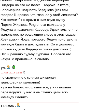
своими татарскими бандюками переиграл
Гнидера на его же поле!... Короче, в итоге,
непомерная жадность Бердыева (как там
говорил Широков, что главное у этой личности?
Кто помнит?) сыграла с ним злую шутку.
Партия Жиркова-Родионова выиграла у
Федуна и назначили Карреру. Удивительно, что
маленькое, но решающее слово в этом сказал
Хренаськин Йоша, которого Федун приставил к
команде бдить и докладывать. Он и доложил,
что команда-то Каррерой очень довольна :)
Это и решило судьбу Курбана. Послали его
нахуй. И правильно, я считаю.
yri
-
01 сен 2017 02:11
по сравнению с конями шикарная
трансферная кампания)
ну а на болото что равняться, у них полная
перезагрузка, у нас и не стояло цели всю
команду сменить
FIREMAN
-