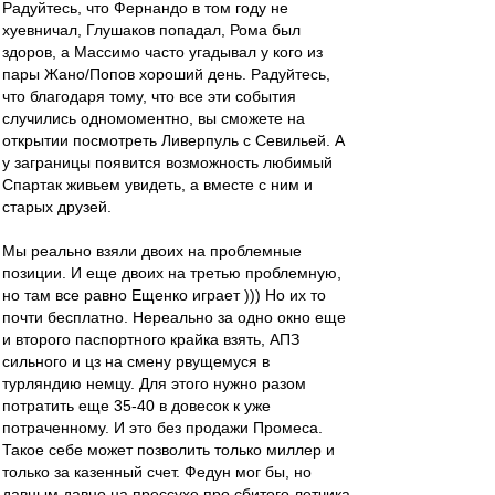
Радуйтесь, что Фернандо в том году не
хуевничал, Глушаков попадал, Рома был
здоров, а Массимо часто угадывал у кого из
пары Жано/Попов хороший день. Радуйтесь,
что благодаря тому, что все эти события
случились одномоментно, вы сможете на
открытии посмотреть Ливерпуль с Севильей. А
у заграницы появится возможность любимый
Спартак живьем увидеть, а вместе с ним и
старых друзей.
Мы реально взяли двоих на проблемные
позиции. И еще двоих на третью проблемную,
но там все равно Ещенко играет ))) Но их то
почти бесплатно. Нереально за одно окно еще
и второго паспортного крайка взять, АПЗ
сильного и цз на смену рвущемуся в
турляндию немцу. Для этого нужно разом
потратить еще 35-40 в довесок к уже
потраченному. И это без продажи Промеса.
Такое себе может позволить только миллер и
только за казенный счет. Федун мог бы, но
давным давно на прессухе про сбитого летчика