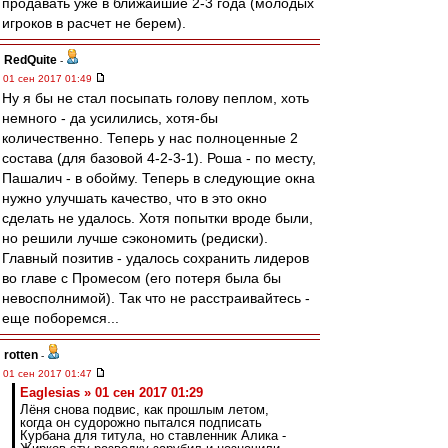
продавать уже в ближайшие 2-3 года (молодых
игроков в расчет не берем).
RedQuite
-
01 сен 2017 01:49
Ну я бы не стал посыпать голову пеплом, хоть
немного - да усилились, хотя-бы
количественно. Теперь у нас полноценные 2
состава (для базовой 4-2-3-1). Роша - по месту,
Пашалич - в обойму. Теперь в следующие окна
нужно улучшать качество, что в это окно
сделать не удалось. Хотя попытки вроде были,
но решили лучше сэкономить (редиски).
Главный позитив - удалось сохранить лидеров
во главе с Промесом (его потеря была бы
невосполнимой). Так что не расстраивайтесь -
еще поборемся...
rotten
-
01 сен 2017 01:47
Eaglesias » 01 сен 2017 01:29
Лёня снова подвис, как прошлым летом,
когда он судорожно пытался подписать
Курбана для титула, но ставленник Алика -