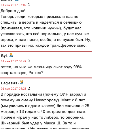
01 сен 2017 07:09
Доброго дня!
Теперь люди, которые призывали нас не
спешить, а верить и надеяться в селекцию
(признавая, что новички нужны), будут нас
успокаивать, что всё нормально, у нас лучшие
игроки, и нам никто, особо, и не нужен был. Ну,
так это привычно, каждое трансферное окно.
Byl
-
01 сен 2017 06:49
rotten, на чью же мельницу льют воду 99%
спартаковцев, Роттен?
Eaglesias
-
01 сен 2017 04:23
В порядке ностальгии (почему ОИР забрал и
почему на смену Никифорову). Макс с 8 лет
(мы учились в одном классе) бил сначала с 25
метров, к 13 годам с 40 метрам по девяткам.
Причем играл у нас то либеро, то опорника.
Шикарный был удар у Макса Ш. За то и
заприметили :) Но лучше о приколах расскажу.