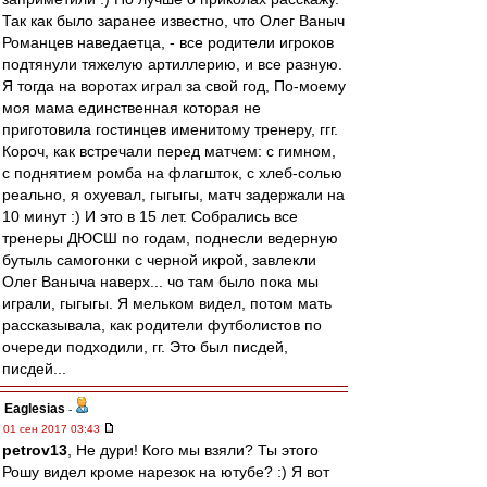
Так как было заранее известно, что Олег Ваныч
Романцев наведаетца, - все родители игроков
подтянули тяжелую артиллерию, и все разную.
Я тогда на воротах играл за свой год, По-моему
моя мама единственная которая не
приготовила гостинцев именитому тренеру, ггг.
Короч, как встречали перед матчем: с гимном,
с поднятием ромба на флагшток, с хлеб-солью
реально, я охуевал, гыгыгы, матч задержали на
10 минут :) И это в 15 лет. Собрались все
тренеры ДЮСШ по годам, поднесли ведерную
бутыль самогонки с черной икрой, завлекли
Олег Ваныча наверх... чо там было пока мы
играли, гыгыгы. Я мельком видел, потом мать
рассказывала, как родители футболистов по
очереди подходили, гг. Это был писдей,
писдей...
Eaglesias
-
01 сен 2017 03:43
petrov13
, Не дури! Кого мы взяли? Ты этого
Рошу видел кроме нарезок на ютубе? :) Я вот