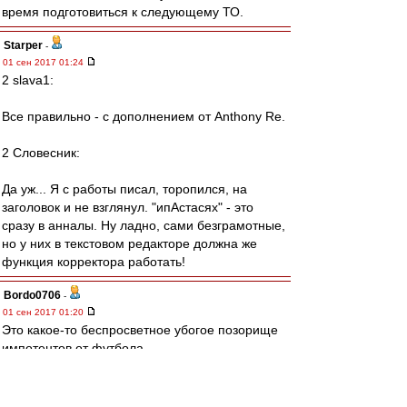
время подготовиться к следующему ТО.
Starper
-
01 сен 2017 01:24
2 slava1:
Все правильно - с дополнением от Anthony Re.
2 Словесник:
Да уж... Я с работы писал, торопился, на
заголовок и не взглянул. "ипАстасях" - это
сразу в анналы. Ну ладно, сами безграмотные,
но у них в текстовом редакторе должна же
функция корректора работать!
Bordo0706
-
01 сен 2017 01:20
Это какое-то беспросветное убогое позорище
импотентов от футбола.
Позором началось, позором было 3 месяца,
позором и закончилось.
Чтобы у вас член не встал больше никогда,