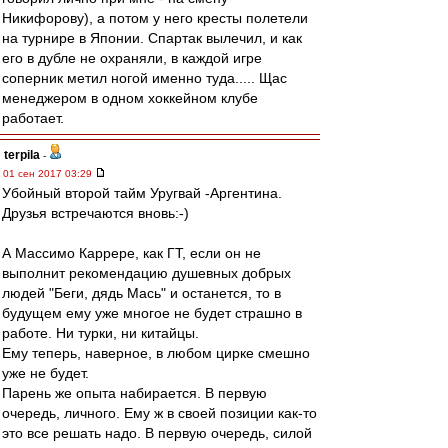
Никифорову), а потом у него кресты полетели
на турнире в Японии. Спартак вылечил, и как
его в дубле не охраняли, в каждой игре
соперник метил ногой именно туда..... Щас
менеджером в одном хоккейном клубе
работает.
terpila
-
01 сен 2017 03:29
Убойный второй тайм Уругвай -Аргентина.
Друзья встречаются вновь:-)
А Массимо Каррере, как ГТ, если он не
выполнит рекомендацию душевных добрых
людей "Беги, дядь Мась" и останется, то в
будущем ему уже многое не будет страшно в
работе. Ни турки, ни китайцы.
Ему теперь, наверное, в любом цирке смешно
уже не будет.
Парень же опыта набирается. В первую
очередь, личного. Ему ж в своей позиции как-то
это все решать надо. В первую очередь, силой