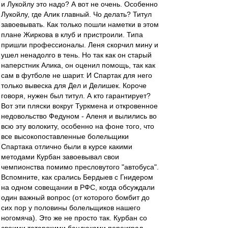
и Лукойлу это надо? А вот не очень. Особенно
Лукойлу, где Алик главный. Чо делать? Титул
завоевывать. Как только пошли наметки в этом
плане Жиркова в клуб и пристроили. Типа
пришли профессионалы. Леня скорчил мину и
ушел ненадолго в тень. Но так как он старый
наперстник Алика, он оценил помощь, так как
сам в футболе не шарит. И Спартак для него
только вывеска для Дел и Делишек. Короче
говоря, нужен был титул. А кто гарантирует?
Вот эти пляски вокруг Туркмена и откровенное
недовольство Федуном - Аленя и вылились во
всю эту волокиту, особенно на фоне того, что
все высокопоставленные болельщики
Спартака отлично были в курсе какими
методами Курбан завоевывал свои
чемпионства помимо пресловутого "автобуса".
Вспомните, как срались Бердыев с Гнидером
на одном совещании в РФС, когда обсуждали
один важный вопрос (от которого бомбит до
сих пор у половины болельщиков нашего
ногомяча). Это же не просто так. Курбан со