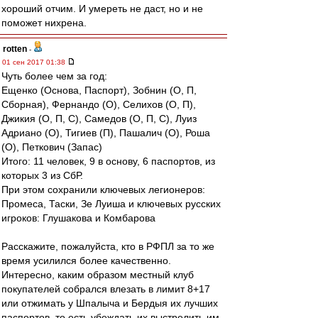
хороший отчим. И умереть не даст, но и не
поможет нихрена.
rotten
-
01 сен 2017 01:38
Чуть более чем за год:
Ещенко (Основа, Паспорт), Зобнин (О, П,
Сборная), Фернандо (О), Селихов (О, П),
Джикия (О, П, С), Самедов (О, П, С), Луиз
Адриано (О), Тигиев (П), Пашалич (О), Роша
(О), Петкович (Запас)
Итого: 11 человек, 9 в основу, 6 паспортов, из
которых 3 из СбР.
При этом сохранили ключевых легионеров:
Промеса, Таски, Зе Луиша и ключевых русских
игроков: Глушакова и Комбарова
Расскажите, пожалуйста, кто в РФПЛ за то же
время усилился более качественно.
Интересно, каким образом местный клуб
покупателей собрался влезать в лимит 8+17
или отжимать у Шпалыча и Бердыя их лучших
паспортов, то есть убеждать их выстрелить им