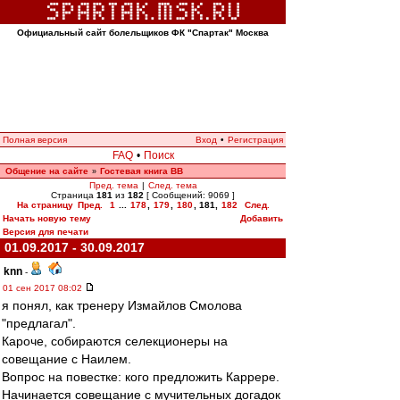
Официальный сайт болельщиков ФК "Спартак" Москва
Полная версия
Вход
•
Регистрация
FAQ
•
Поиск
Общение на сайте
Гостевая книга ВВ
»
Пред. тема
|
След. тема
Страница
181
из
182
[ Сообщений: 9069 ]
На страницу
Пред.
1
...
178
,
179
,
180
,
181
,
182
След.
Начать новую тему
Добавить
Версия для печати
01.09.2017 - 30.09.2017
knn
-
01 сен 2017 08:02
я понял, как тренеру Измайлов Смолова
"предлагал".
Кароче, собираются селекционеры на
совещание с Наилем.
Вопрос на повестке: кого предложить Каррере.
Начинается совещание с мучительных догадок