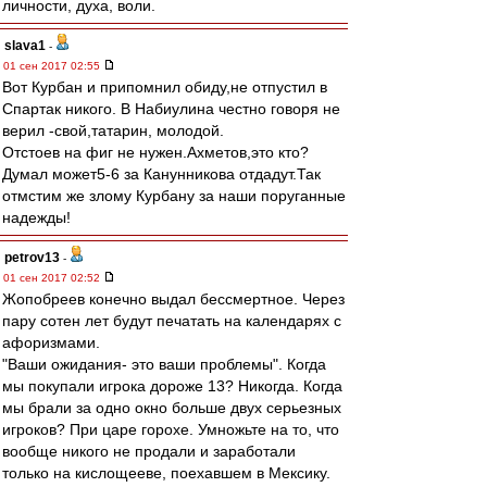
личности, духа, воли.
slava1
-
01 сен 2017 02:55
Вот Курбан и припомнил обиду,не отпустил в
Спартак никого. В Набиулина честно говоря не
верил -свой,татарин, молодой.
Отстоев на фиг не нужен.Ахметов,это кто?
Думал может5-6 за Канунникова отдадут.Так
отмстим же злому Курбану за наши поруганные
надежды!
petrov13
-
01 сен 2017 02:52
Жопобреев конечно выдал бессмертное. Через
пару сотен лет будут печатать на календарях с
афоризмами.
"Ваши ожидания- это ваши проблемы". Когда
мы покупали игрока дороже 13? Никогда. Когда
мы брали за одно окно больше двух серьезных
игроков? При царе горохе. Умножьте на то, что
вообще никого не продали и заработали
только на кислощееве, поехавшем в Мексику.