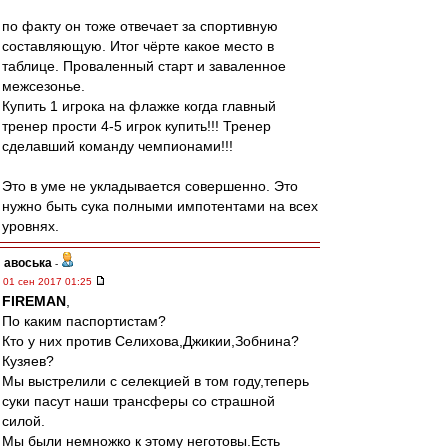
по факту он тоже отвечает за спортивную
составляющую. Итог чёрте какое место в
таблице. Проваленный старт и заваленное
межсезонье.
Купить 1 игрока на флажке когда главный
тренер прости 4-5 игрок купить!!! Тренер
сделавший команду чемпионами!!!
Это в уме не укладывается совершенно. Это
нужно быть сука полными импотентами на всех
уровнях.
авоська
-
01 сен 2017 01:25
FIREMAN
,
По каким паспортистам?
Кто у них против Селихова,Джикии,Зобнина?
Кузяев?
Мы выстрелили с селекцией в том году,теперь
суки пасут наши трансферы со страшной
силой.
Мы были немножко к этому неготовы.Есть