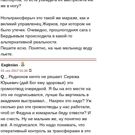
же в ногу?
Нольтрансферыч это такой же маразм, как и
великий управленец Жирков, при котором не
было утечек. Очевидно, прошлогодняя сага с
Бердыевым происходила в какой-то
альтернативной реальности.
Пешите есчо. Понятно, на чью мельницу воду
льете.
Eaglesias
-
01 сен 2017 01:34
Q_
, Родионов ничто не решает. Сережа
Юрьевич (дай Бог ему здоровья) это
громоотвод очередной. Я бы на его месте на
это не подписывался, лучше бы вертикаль в
академии выстраивал... Нахрен это надо? Уж
сколько раз эти громоотводы у нас работали,
чтоб от Федуна и комарильи бяду отвести? И
не счесть. Ну не мальчик же, ну понятно же
всё. А подписался. Но надо понимать, что
оперативный контроль за трансферами в это