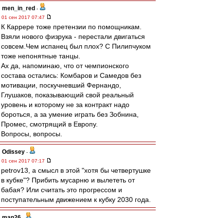
men_in_red
-
01 сен 2017 07:47
К Каррере тоже претензии по помощникам.
Взяли нового физрука - перестали двигаться
совсем.Чем испанец был плох? С Пилипчуком
тоже непонятные танцы.
Ах да, напоминаю, что от чемпионского
состава остались: Комбаров и Самедов без
мотивации, поскучневший Фернандо,
Глушаков, показывающий свой реальный
уровень и которому не за контракт надо
бороться, а за умение играть без Зобнина,
Промес, смотрящий в Европу.
Вопросы, вопросы.
Odissey
-
01 сен 2017 07:17
petrov13, а смысл в этой "хотя бы четвертушке
в кубке"? Прибить мусарню и вылететь от
бабая? Или считать это прогрессом и
поступательным движением к кубку 2030 года.
man26
-