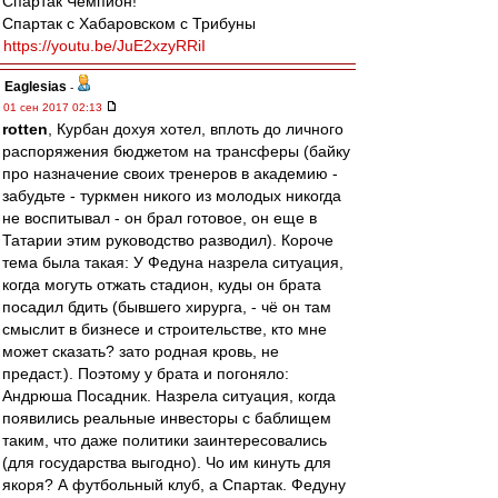
Спартак Чемпион!
Спартак с Хабаровском с Трибуны
https://youtu.be/JuE2xzyRRiI
Eaglesias
-
01 сен 2017 02:13
rotten
, Курбан дохуя хотел, вплоть до личного
распоряжения бюджетом на трансферы (байку
про назначение своих тренеров в академию -
забудьте - туркмен никого из молодых никогда
не воспитывал - он брал готовое, он еще в
Татарии этим руководство разводил). Короче
тема была такая: У Федуна назрела ситуация,
когда могуть отжать стадион, куды он брата
посадил бдить (бывшего хирурга, - чё он там
смыслит в бизнесе и строительстве, кто мне
может сказать? зато родная кровь, не
предаст.). Поэтому у брата и погоняло:
Андрюша Посадник. Назрела ситуация, когда
появились реальные инвесторы с баблищем
таким, что даже политики заинтересовались
(для государства выгодно). Чо им кинуть для
якоря? А футбольный клуб, а Спартак. Федуну