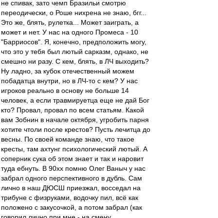
не спивак, зато чемп Бразильи смотрю
переодически, о Роше нихрена не знаю, бгг...
Это же, блять, рулетка... Может заиграть, а
может и нет. У нас на одного Промеса - 10
"Барриосов". Я, конечно, предположить могу,
что это у тебя был лютый сарказм, однако, не
смешно ни разу. С кем, блять, в ЛЧ выходить?
Ну ладно, за кубок отечественный можем
побадатца внутри, но в ЛЧ-то с кем? У нас
игроков реально в основу не больше 14
человек, а если травмируетца еще не дай Бог
кто? Провал, провал по всем статьям. Какой
вам Зобнин в начале октября, угробить парня
хотите чтоли после крестов? Пусть лечитца до
весны. По своей команде знаю, что такое
кресты, там ахтунг психологический лютый. А
соперник сука об этом знает и так и наровит
туда ебнуть. В 90хх помню Олег Ваныч у нас
забрал одного перспективного в дубль. Сам
лично в наш ДЮСШ приезжал, восседал на
трибуне с физруками, водочку пил, всё как
положено с закусочкой, а потом забрал (как
говорил лично при мне - на смену