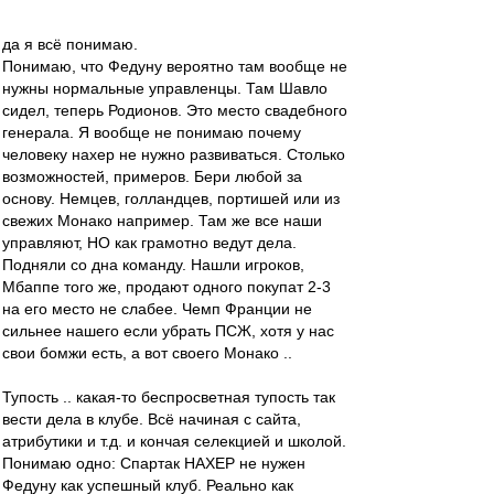
да я всё понимаю.
Понимаю, что Федуну вероятно там вообще не
нужны нормальные управленцы. Там Шавло
сидел, теперь Родионов. Это место свадебного
генерала. Я вообще не понимаю почему
человеку нахер не нужно развиваться. Столько
возможностей, примеров. Бери любой за
основу. Немцев, голландцев, портишей или из
свежих Монако например. Там же все наши
управляют, НО как грамотно ведут дела.
Подняли со дна команду. Нашли игроков,
Мбаппе того же, продают одного покупат 2-3
на его место не слабее. Чемп Франции не
сильнее нашего если убрать ПСЖ, хотя у нас
свои бомжи есть, а вот своего Монако ..
Тупость .. какая-то беспросветная тупость так
вести дела в клубе. Всё начиная с сайта,
атрибутики и т.д. и кончая селекцией и школой.
Понимаю одно: Спартак НАХЕР не нужен
Федуну как успешный клуб. Реально как