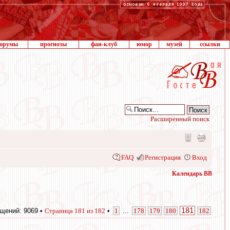
орумы
прогнозы
фан-клуб
юмор
музей
ссылки
Расширенный поиск
FAQ
Регистрация
Вход
Календарь ВВ
181
щений: 9069 •
Страница
181
из
182
•
1
...
178
179
180
182