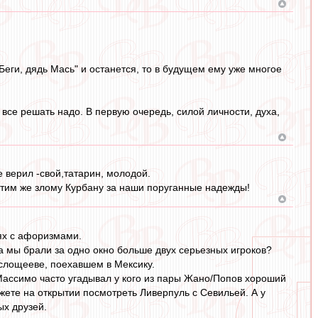
еги, дядь Мась" и останется, то в будущем ему уже многое
 все решать надо. В первую очередь, силой личности, духа,
е верил -свой,татарин, молодой.
мстим же злому Курбану за наши поруганные надежды!
ях с афоризмами.
а мы брали за одно окно больше двух серьезных игроков?
ислощееве, поехавшем в Мексику.
 Массимо часто угадывал у кого из пары Жано/Попов хороший
ожете на открытии посмотреть Ливерпуль с Севильей. А у
ых друзей.