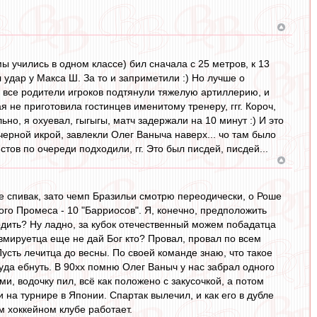
ы учились в одном классе) бил сначала с 25 метров, к 13
 удар у Макса Ш. За то и заприметили :) Но лучше о
- все родители игроков подтянули тяжелую артиллерию, и
я не приготовила гостинцев именитому тренеру, ггг. Короч,
но, я охуевал, гыгыгы, матч задержали на 10 минут :) И это
ерной икрой, завлекли Олег Ваныча наверх... чо там было
тов по очереди подходили, гг. Это был писдей, писдей...
 не спивак, зато чемп Бразильи смотрю переодически, о Роше
одного Промеса - 10 "Барриосов". Я, конечно, предположить
ыходить? Ну ладно, за кубок отечественный можем побадатца
равмируетца еще не дай Бог кто? Провал, провал по всем
Пусть лечитца до весны. По своей команде знаю, что такое
туда ебнуть. В 90хх помню Олег Ваныч у нас забрал одного
, водочку пил, всё как положено с закусочкой, а потом
 на турнире в Японии. Спартак вылечил, и как его в дубле
м хоккейном клубе работает.