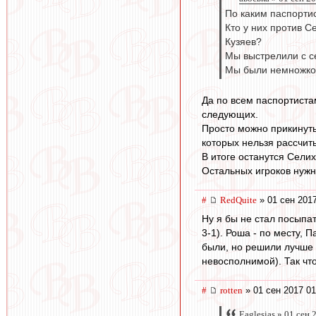
По каким паспорти
Кто у них против 
Кузяев?
Мы выстрелили с с
Мы были немножко 
Да по всем паспортистам
следующих.
Просто можно прикинуть
которых нельзя рассчит
В итоге останутся Селих
Остальных игроков нужн
#
RedQuite
» 01 сен 2017
Ну я бы не стал посыпат
3-1). Роша - по месту, 
были, но решили лучше 
невосполнимой). Так что
#
rotten
» 01 сен 2017 01
Eaglesias » 01 сен 