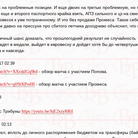
 на проблемные позиции. И еще двоих на третью проблемную, но та
 еще и второго паспортного крайка взять, АПЗ сильного и цз на см
овесок к уже потраченному. И это без продажи Промеса. Такое себе
 давно на прессухе про сбитого летчика доходчиво объяснил, что не
личный шанс доказать, что прошлогодний результат не случайность.
адет в медали, выйдет в евровесну и дойдет хотя бы до четвертуш
 и навсегда.
17 02:39
- обзор матча с участием Попова.
watch?v=XXrzkIGq9h4
- обзор матча с участием Промеса.
atch?v=qff9iXPreHI
8
 с Трибуны
https://youtu.be/JuE2xzyRRiI
 02:13
тел, вплоть до личного распоряжения бюджетом на трансферы (байк