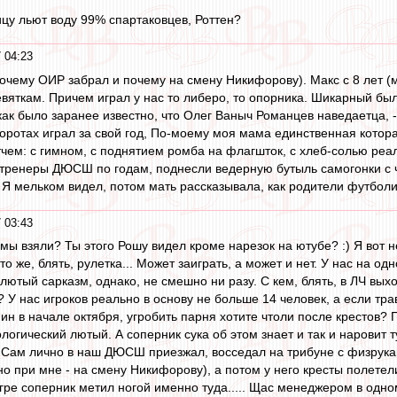
ицу льют воду 99% спартаковцев, Роттен?
 04:23
очему ОИР забрал и почему на смену Никифорову). Макс с 8 лет (м
вяткам. Причем играл у нас то либеро, то опорника. Шикарный был
 как было заранее известно, что Олег Ваныч Романцев наведаетца, 
воротах играл за свой год, По-моему моя мама единственная котора
чем: с гимном, с поднятием ромба на флагшток, с хлеб-солью реаль
е тренеры ДЮСШ по годам, поднесли ведерную бутыль самогонки с ч
 Я мельком видел, потом мать рассказывала, как родители футболис
 03:43
о мы взяли? Ты этого Рошу видел кроме нарезок на ютубе? :) Я вот
Это же, блять, рулетка... Может заиграть, а может и нет. У нас на 
л лютый сарказм, однако, не смешно ни разу. С кем, блять, в ЛЧ в
м? У нас игроков реально в основу не больше 14 человек, а если т
ин в начале октября, угробить парня хотите чтоли после крестов? 
ологический лютый. А соперник сука об этом знает и так и наровит 
. Сам лично в наш ДЮСШ приезжал, восседал на трибуне с физруками
но при мне - на смену Никифорову), а потом у него кресты полетели
игре соперник метил ногой именно туда..... Щас менеджером в одно