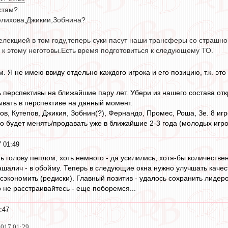
стам?
Селихова,Джикии,Зобнина?
елекцией в том году,теперь суки пасут наши трансферы со страшно
к этому неготовы.Есть время подготовиться к следующему ТО.
. Я не имею ввиду отдельно каждого игрока и его позицию, т.к. это
 перспективы на ближайшие пару лет. Убери из нашего состава отк
ывать в перспективе на данный момент.
ов, Кутепов, Джикия, Зобнин(?), Фернандо, Промес, Роша, Зе. 8 игр
о будет менять/продавать уже в ближайшие 2-3 года (молодых игрок
 01:49
ь голову пеплом, хоть немного - да усилились, хотя-бы количестве
Пашалич - в обойму. Теперь в следующие окна нужно улучшать качест
сэкономить (редиски). Главный позитив - удалось сохранить лидер
 не расстраивайтесь - еще поборемся...
:47
2017 01:29