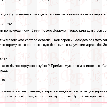
уация с усилением команды и перспектив в чемпионате и в европе к
17 07:47
ии по помощникам. Взяли нового физрука - перестали двигаться с
от чемпионского состава остались: Комбаров и Самедов без мотив
 которому не за контракт надо бороться, а за умение играть без 
07:17
й "хотя бы четвертушке в кубке"? Прибить мусарню и вылететь от б
года.
7:09
изывали нас не спешить, а верить и надеяться в селекцию (признав
 игроки, и нам никто, особо, и не нужен был. Ну, так это привычно
9