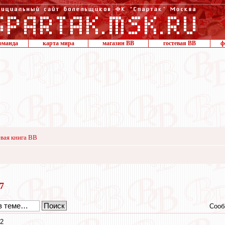
оманда
карта мира
магазин ВВ
гостевая ВВ
ф
вая книга ВВ
17
Сооб
02