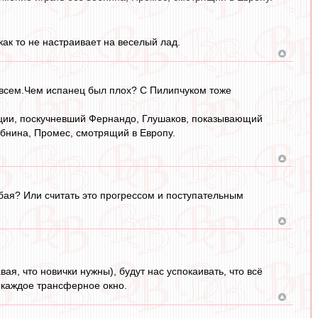
ак то не настраивает на веселый лад.
овсем.Чем испанец был плох? С Пилипчуком тоже
ации, поскучневший Фернандо, Глушаков, показывающий
Зобнина, Промес, смотрящий в Европу.
абая? Или считать это прогрессом и поступательным
ая, что новички нужны), будут нас успокаивать, что всё
, каждое трансферное окно.