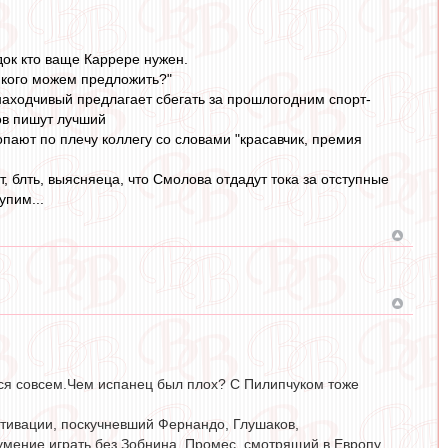
док кто ваще Каррере нужен.
, кого можем предложить?"
аходчивый предлагает сбегать за прошлогодним спорт-
лов пишут лучший
ают по плечу коллегу со словами "красавчик, премия
т, блть, выясняеца, что Смолова отдадут тока за отступные
упим...
ься совсем.Чем испанец был плох? С Пилипчуком тоже
отивации, поскучневший Фернандо, Глушаков,
умение играть без Зобнина, Промес, смотрящий в Европу.