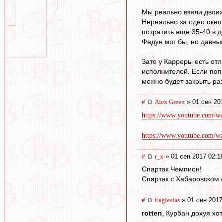
Мы реально взяли двоих
Нереально за одно окно
потратить еще 35-40 в д
Федун мог бы, но давным
Зато у Карреры есть от
исполнителей. Если поп
можно будет закрыть раз
#
Alex Green
» 01 сен 20
https://www.youtube.com/
https://www.youtube.com/w
#
r_x
» 01 сен 2017 02:1
Спартак Чемпион!
Спартак с Хабаровском
#
Eaglesias
» 01 сен 2017
rotten
, Курбан дохуя хо