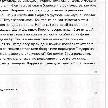
м руководство разводил). Короче тема была такая: У Федуна
рга, - чё он там смыслит в бизнесе и строительстве, кто мне
садник. Назрела ситуация, когда появились реальные
о). Чо им кинуть для якоря? А футбольный клуб, а Спартак.
ь? Титул завоевывать. Как только пошли наметки в этом
л ненадолго в тень. Но так как он старый наперстник
ска для Дел и Делишек. Короче говоря, нужен был титул. А
леня и вылились во всю эту волокиту, особенно на фоне
тодами Курбан завоевывал свои чемпионства помимо
 в РФС, когда обсуждали один важный вопрос (от которого
бан со своими татарскими бандюками переиграл Гнидера на
что главное у этой личности? Кто помнит?) сыграла с ним
ьно, что маленькое, но решающее слово в этом сказал
, что команда-то Каррерой очень довольна :) Это и решило
нду сменить