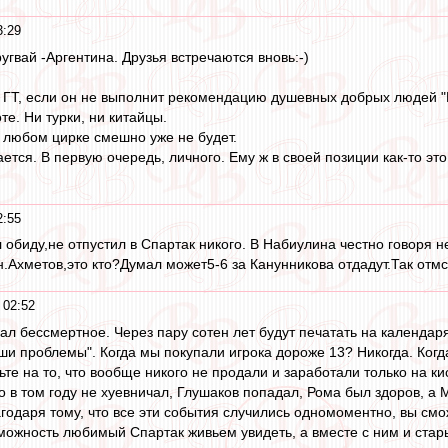
3:29
гвай -Аргентина. Друзья встречаются вновь:-)
 ГТ, если он не выполнит рекомендацию душевных добрых людей "Б
те. Ни турки, ни китайцы.
в любом цирке смешно уже не будет.
тся. В первую очередь, личного. Ему ж в своей позиции как-то это
2:55
обиду,не отпустил в Спартак никого. В Набиулина честно говоря н
н.Ахметов,это кто?Думал может5-6 за Канунникова отдадут.Так от
 02:52
л бессмертное. Через пару сотен лет будут печатать на календар
ши проблемы". Когда мы покупали игрока дороже 13? Никогда. Когд
ьте на то, что вообще никого не продали и заработали только на к
о в том году не хуевничал, Глушаков попадал, Рома был здоров, а
агодаря тому, что все эти события случились одномоментно, вы см
можность любимый Спартак живьем увидеть, а вместе с ним и стар