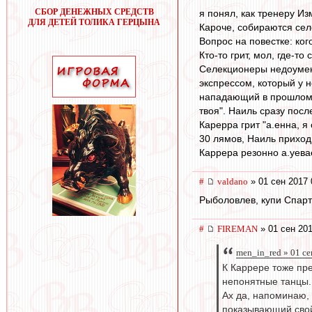
СБОР ДЕНЕЖНЫХ СРЕДСТВ
я понял, как тренеру И
ДЛЯ ДЕТЕЙ ТОЛИКА ГЕРЦЫНА
Кароче, собираются се
Вопрос на повестке: ко
Кто-то грит, мол, где-
Селекционеры недоумен
экспрессом, который у н
нападающий в прошлом с
твоя". Наиль сразу пос
Карерра грит "а.енна, я
30 лямов, Наиль приходи
Каррера резонно а.уева
#
valdano
» 01 сен 2017 
Рыболовлев, купи Спарт
#
FIREMAN
» 01 сен 201
men_in_red » 01 се
К Каррере тоже пр
непонятные танцы.
Ах да, напоминаю,
показывающий свой 