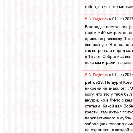
rotten, на чью же мельн
#
Eaglesias
» 01 сен 2017
В порядке ностальгии (п
годам с 40 метрам по де
приколах расскажу. Так
все разную. Я тогда на 
как встречали перед мат
в 15 лет. Собрались вс
пока мы играли, гыгыгы.
#
Eaglesias
» 01 сен 2017
petrov13
, Не дури! Ког
нихрена не знаю, бгг... 
могу, что это у тебя бы
внутри, но в ЛЧ-то с ке
статьям. Какой вам Зобн
кресты, там ахтунг псих
перспективного в дубль
забрал (как говорил лич
не охраняли, в каждой 