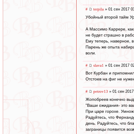
#
terpila
» 01 сен 2017 0
Убойный второй тайм Уру
А Массимо Каррере, как
не будет страшно в рабо
Ему теперь, наверное, 
Парень же опыта набирае
воли.
#
slava1
» 01 сен 2017 0
Вот Курбан и припомнил 
Отстоев на фиг не нуже
#
petrov13
» 01 сен 2017
Жопобреев конечно выда
"Ваши ожидания- это ва
При царе горохе. Умнож
Радуйтесь, что Фернанд
день. Радуйтесь, что бл
заграницы появится воз