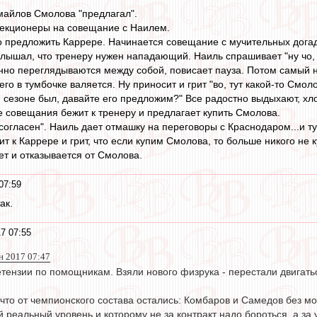
змайлов Смолова "предлагал".
лекционеры на совещание с Наилем.
го предложить Каррере. Начинается совещание с мучительных дога
то слышал, что тренеру нужен нападающий. Наиль спрашивает "ну чо
но переглядываются между собой, повисает пауза. Потом самый н
его в тумбочке валяется. Ну приносит и грит "во, тут какой-то Смо
езоне был, давайте его предложим?" Все радостно выдыхают, хлоп
ле совещания бежит к тренеру и предлагает купить Смолова.
 согласен". Наиль дает отмашку на переговоры с Краснодаром...и ту
т к Каррере и грит, что если купим Смолова, то больше никого не к
ет и отказывается от Смолова.
07:59
ак.
7 07:55
н 2017 07:47
етензии по помощникам. Взяли нового физрука - перестали двигат
 что от чемпионского состава остались: Комбаров и Самедов без м
реальный уровень и которому не за контракт надо бороться, а за 