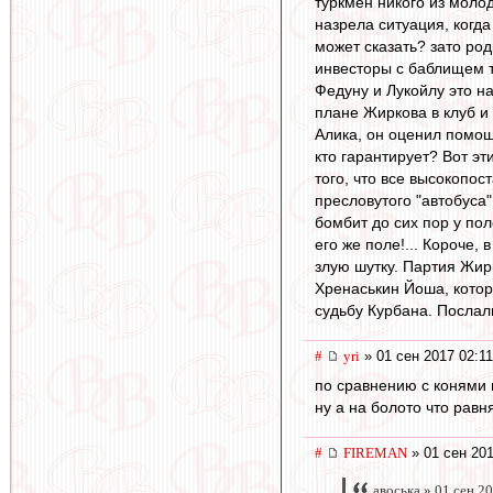
туркмен никого из молод
назрела ситуация, когда
может сказать? зато род
инвесторы с баблищем т
Федуну и Лукойлу это на
плане Жиркова в клуб и
Алика, он оценил помощь
кто гарантирует? Вот эт
того, что все высокопо
пресловутого "автобуса
бомбит до сих пор у по
его же поле!... Короче,
злую шутку. Партия Жир
Хренаськин Йоша, котор
судьбу Курбана. Послали
#
yri
» 01 сен 2017 02:11
по сравнению с конями
ну а на болото что равн
#
FIREMAN
» 01 сен 201
авоська » 01 сен 2