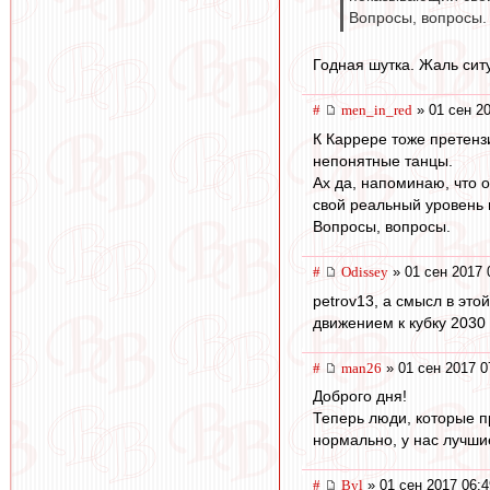
Вопросы, вопросы.
Годная шутка. Жаль сит
#
men_in_red
» 01 сен 20
К Каррере тоже претенз
непонятные танцы.
Ах да, напоминаю, что 
свой реальный уровень и
Вопросы, вопросы.
#
Odissey
» 01 сен 2017 
petrov13, а смысл в это
движением к кубку 2030 
#
man26
» 01 сен 2017 0
Доброго дня!
Теперь люди, которые пр
нормально, у нас лучшие
#
Byl
» 01 сен 2017 06:4