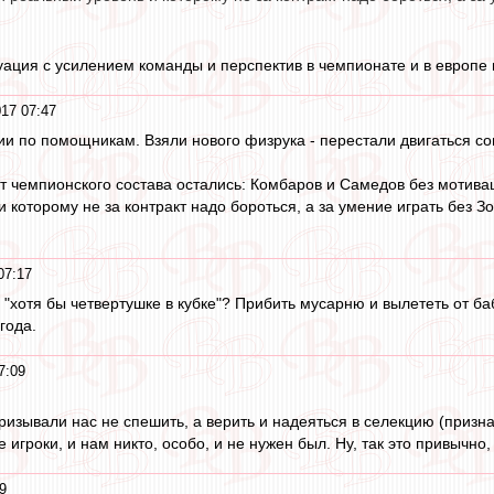
уация с усилением команды и перспектив в чемпионате и в европе к
17 07:47
ии по помощникам. Взяли нового физрука - перестали двигаться с
от чемпионского состава остались: Комбаров и Самедов без мотив
 которому не за контракт надо бороться, а за умение играть без 
07:17
й "хотя бы четвертушке в кубке"? Прибить мусарню и вылететь от б
года.
7:09
изывали нас не спешить, а верить и надеяться в селекцию (признав
 игроки, и нам никто, особо, и не нужен был. Ну, так это привычно
9