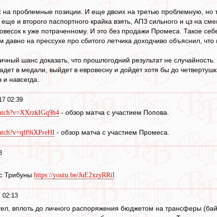
 на проблемные позиции. И еще двоих на третью проблемную, но та
 еще и второго паспортного крайка взять, АПЗ сильного и цз на см
овесок к уже потраченному. И это без продажи Промеса. Такое себе
 давно на прессухе про сбитого летчика доходчиво объяснил, что не
личный шанс доказать, что прошлогодний результат не случайность.
адет в медали, выйдет в евровесну и дойдет хотя бы до четвертуш
 и навсегда.
17 02:39
- обзор матча с участием Попова.
watch?v=XXrzkIGq9h4
- обзор матча с участием Промеса.
atch?v=qff9iXPreHI
8
 с Трибуны
https://youtu.be/JuE2xzyRRiI
 02:13
тел, вплоть до личного распоряжения бюджетом на трансферы (байк