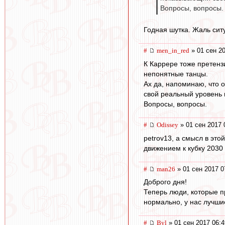
Вопросы, вопросы.
Годная шутка. Жаль сит
#
men_in_red
» 01 сен 20
К Каррере тоже претенз
непонятные танцы.
Ах да, напоминаю, что 
свой реальный уровень и
Вопросы, вопросы.
#
Odissey
» 01 сен 2017 
petrov13, а смысл в это
движением к кубку 2030 
#
man26
» 01 сен 2017 0
Доброго дня!
Теперь люди, которые пр
нормально, у нас лучшие
#
Byl
» 01 сен 2017 06:4