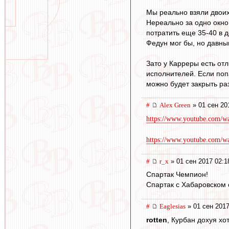
Мы реально взяли двоих
Нереально за одно окно
потратить еще 35-40 в д
Федун мог бы, но давным
Зато у Карреры есть от
исполнителей. Если поп
можно будет закрыть раз
#
Alex Green
» 01 сен 20
https://www.youtube.com/
https://www.youtube.com/w
#
r_x
» 01 сен 2017 02:1
Спартак Чемпион!
Спартак с Хабаровском
#
Eaglesias
» 01 сен 2017
rotten
, Курбан дохуя хо