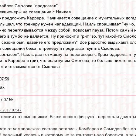
змайлов Смолова "предлагал".
лекционеры на совещание с Наилем.
го предложить Каррере. Начинается совещание с мучительных дога
то слышал, что тренеру нужен нападающий. Наиль спрашивает "ну чо
но переглядываются между собой, повисает пауза. Потом самый н
его в тумбочке валяется. Ну приносит и грит "во, тут какой-то Смо
езоне был, давайте его предложим?" Все радостно выдыхают, хлоп
ле совещания бежит к тренеру и предлагает купить Смолова.
 согласен". Наиль дает отмашку на переговоры с Краснодаром...и ту
т к Каррере и грит, что если купим Смолова, то больше никого не к
ет и отказывается от Смолова.
07:59
ак.
7 07:55
н 2017 07:47
етензии по помощникам. Взяли нового физрука - перестали двигат
 что от чемпионского состава остались: Комбаров и Самедов без м
реальный уровень и которому не за контракт надо бороться, а за 