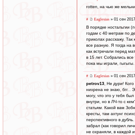
rotten, на чью же мельн
#
Eaglesias
» 01 сен 2017
В порядке ностальгии (п
годам с 40 метрам по де
приколах расскажу. Так
все разную. Я тогда на 
как встречали перед мат
в 15 лет. Собрались вс
пока мы играли, гыгыгы.
#
Eaglesias
» 01 сен 2017
petrov13
, Не дури! Ког
нихрена не знаю, бгг... 
могу, что это у тебя бы
внутри, но в ЛЧ-то с ке
статьям. Какой вам Зобн
кресты, там ахтунг псих
перспективного в дубль
забрал (как говорил лич
не охраняли, в каждой 