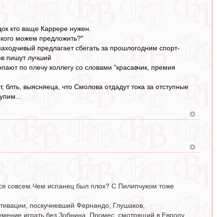
док кто ваще Каррере нужен.
, кого можем предложить?"
аходчивый предлагает сбегать за прошлогодним спорт-
лов пишут лучший
ают по плечу коллегу со словами "красавчик, премия
т, блть, выясняеца, что Смолова отдадут тока за отступные
упим...
ься совсем.Чем испанец был плох? С Пилипчуком тоже
отивации, поскучневший Фернандо, Глушаков,
умение играть без Зобнина, Промес, смотрящий в Европу.