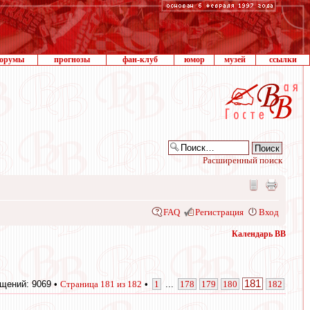
орумы
прогнозы
фан-клуб
юмор
музей
ссылки
Расширенный поиск
FAQ
Регистрация
Вход
Календарь ВВ
181
щений: 9069 •
Страница
181
из
182
•
1
...
178
179
180
182