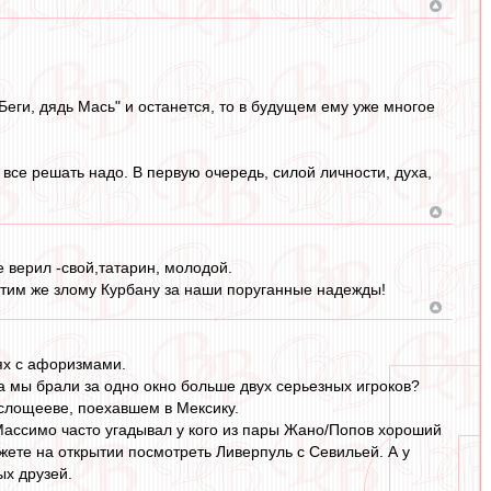
еги, дядь Мась" и останется, то в будущем ему уже многое
 все решать надо. В первую очередь, силой личности, духа,
е верил -свой,татарин, молодой.
мстим же злому Курбану за наши поруганные надежды!
ях с афоризмами.
а мы брали за одно окно больше двух серьезных игроков?
ислощееве, поехавшем в Мексику.
 Массимо часто угадывал у кого из пары Жано/Попов хороший
ожете на открытии посмотреть Ливерпуль с Севильей. А у
ых друзей.