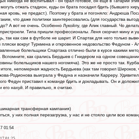
ых никогда не воспитывал - он брал готовое, он еще в Татарии эти
 могуть отжать стадион, куды он брата посадил бдить (бывшего хиру
ная кровь, не предаст.). Поэтому у брата и погоняло: Андрюша По
аким, что даже политики заинтересовались (для государства выгодн
до? А вот не очень. Особенно Лукойлу, где Алик главный. Чо делат
 пристроили. Типа пришли профессионалы. Леня скорчил мину и уше
, так как сам в футболе не шарит. И Спартак для него только выве
и пляски вокруг Туркмена и откровенное недовольство Федуном - А
ставленные болельщики Спартака отлично были в курсе какими ме
". Вспомните, как срались Бердыев с Гнидером на одном совещании
ловины болельщиков нашего ногомяча). Это же не просто так. Кур
 в итоге, непомерная жадность Бердыева (как там говорил Широков, 
кова-Родионова выиграла у Федуна и назначили Карреру. Удивител
ого Федун приставил к команде бдить и докладывать. Он и доложил
 его нахуй. И правильно, я считаю.
 шикарная трансферная кампания)
яться, у них полная перезагрузка, у нас и не стояло цели всю кома
7 01:54
017 01:25