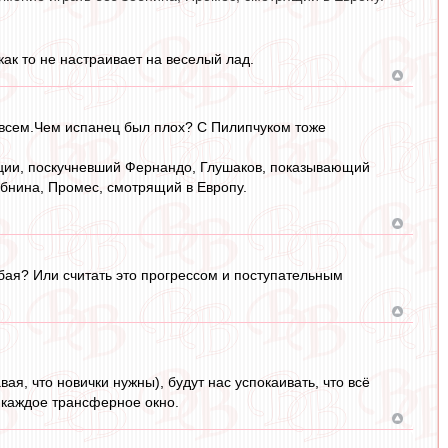
ак то не настраивает на веселый лад.
овсем.Чем испанец был плох? С Пилипчуком тоже
ации, поскучневший Фернандо, Глушаков, показывающий
Зобнина, Промес, смотрящий в Европу.
абая? Или считать это прогрессом и поступательным
ая, что новички нужны), будут нас успокаивать, что всё
, каждое трансферное окно.