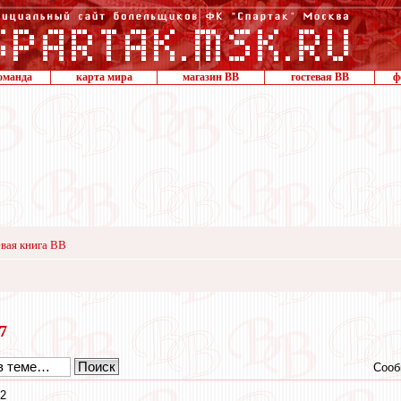
оманда
карта мира
магазин ВВ
гостевая ВВ
ф
вая книга ВВ
17
Сооб
02