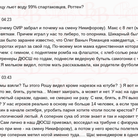
ицу льют воду 99% спартаковцев, Роттен?
 04:23
очему ОИР забрал и почему на смену Никифорову). Макс с 8 лет (м
вяткам. Причем играл у нас то либеро, то опорника. Шикарный был
 как было заранее известно, что Олег Ваныч Романцев наведаетца, 
воротах играл за свой год, По-моему моя мама единственная котора
чем: с гимном, с поднятием ромба на флагшток, с хлеб-солью реаль
е тренеры ДЮСШ по годам, поднесли ведерную бутыль самогонки с ч
 Я мельком видел, потом мать рассказывала, как родители футболис
 03:43
о мы взяли? Ты этого Рошу видел кроме нарезок на ютубе? :) Я вот
Это же, блять, рулетка... Может заиграть, а может и нет. У нас на 
л лютый сарказм, однако, не смешно ни разу. С кем, блять, в ЛЧ в
м? У нас игроков реально в основу не больше 14 человек, а если т
ин в начале октября, угробить парня хотите чтоли после крестов? 
ологический лютый. А соперник сука об этом знает и так и наровит 
. Сам лично в наш ДЮСШ приезжал, восседал на трибуне с физруками
но при мне - на смену Никифорову), а потом у него кресты полетели
игре соперник метил ногой именно туда..... Щас менеджером в одно