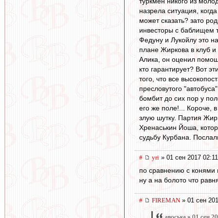
туркмен никого из молод
назрела ситуация, когда
может сказать? зато род
инвесторы с баблищем т
Федуну и Лукойлу это на
плане Жиркова в клуб и
Алика, он оценил помощь
кто гарантирует? Вот эт
того, что все высокопо
пресловутого "автобуса
бомбит до сих пор у по
его же поле!... Короче,
злую шутку. Партия Жир
Хренаськин Йоша, котор
судьбу Курбана. Послали
#
yri
» 01 сен 2017 02:11
по сравнению с конями
ну а на болото что равн
#
FIREMAN
» 01 сен 201
авоська » 01 сен 2