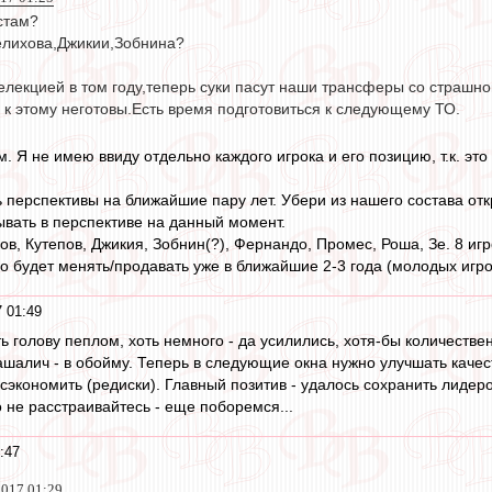
стам?
Селихова,Джикии,Зобнина?
елекцией в том году,теперь суки пасут наши трансферы со страшно
к этому неготовы.Есть время подготовиться к следующему ТО.
. Я не имею ввиду отдельно каждого игрока и его позицию, т.к. это
 перспективы на ближайшие пару лет. Убери из нашего состава отк
ывать в перспективе на данный момент.
ов, Кутепов, Джикия, Зобнин(?), Фернандо, Промес, Роша, Зе. 8 игр
о будет менять/продавать уже в ближайшие 2-3 года (молодых игрок
 01:49
ь голову пеплом, хоть немного - да усилились, хотя-бы количестве
Пашалич - в обойму. Теперь в следующие окна нужно улучшать качест
сэкономить (редиски). Главный позитив - удалось сохранить лидер
 не расстраивайтесь - еще поборемся...
:47
2017 01:29