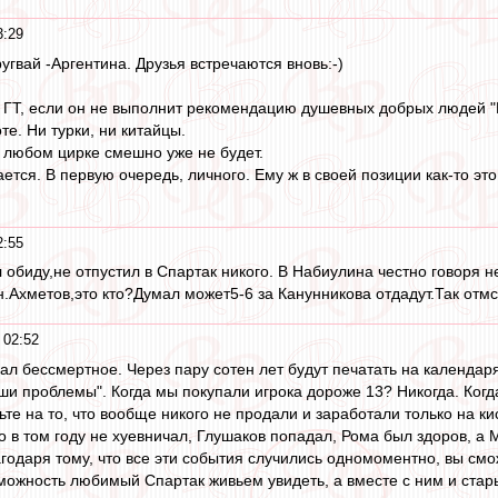
3:29
гвай -Аргентина. Друзья встречаются вновь:-)
 ГТ, если он не выполнит рекомендацию душевных добрых людей "Б
те. Ни турки, ни китайцы.
в любом цирке смешно уже не будет.
тся. В первую очередь, личного. Ему ж в своей позиции как-то это
2:55
обиду,не отпустил в Спартак никого. В Набиулина честно говоря н
н.Ахметов,это кто?Думал может5-6 за Канунникова отдадут.Так от
 02:52
л бессмертное. Через пару сотен лет будут печатать на календар
ши проблемы". Когда мы покупали игрока дороже 13? Никогда. Когд
ьте на то, что вообще никого не продали и заработали только на к
о в том году не хуевничал, Глушаков попадал, Рома был здоров, а
агодаря тому, что все эти события случились одномоментно, вы см
можность любимый Спартак живьем увидеть, а вместе с ним и стар