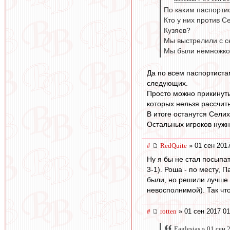
По каким паспорти
Кто у них против 
Кузяев?
Мы выстрелили с с
Мы были немножко 
Да по всем паспортистам
следующих.
Просто можно прикинуть
которых нельзя рассчит
В итоге останутся Селих
Остальных игроков нужн
#
RedQuite
» 01 сен 2017
Ну я бы не стал посыпат
3-1). Роша - по месту, 
были, но решили лучше 
невосполнимой). Так что
#
rotten
» 01 сен 2017 01
Eaglesias » 01 сен 