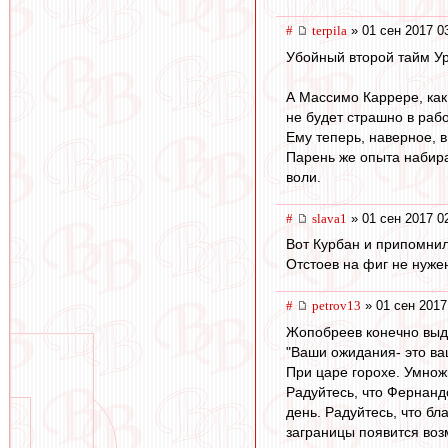
#
terpila
» 01 сен 2017 0
Убойный второй тайм Уру
А Массимо Каррере, как
не будет страшно в рабо
Ему теперь, наверное, 
Парень же опыта набирае
воли.
#
slava1
» 01 сен 2017 0
Вот Курбан и припомнил 
Отстоев на фиг не нуже
#
petrov13
» 01 сен 2017
Жопобреев конечно выда
"Ваши ожидания- это ва
При царе горохе. Умнож
Радуйтесь, что Фернанд
день. Радуйтесь, что бл
заграницы появится воз