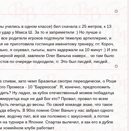
ы учились в одном классе) бил сначала с 25 метров, к 13
 удар у Макса Ш. За то и заприметили :) Но лучше о
- все родители игроков подтянули тяжелую артиллерию, и
я не приготовила гостинцев именитому тренеру, ггг. Короч,
но, я охуевал, гыгыгы, матч задержали на 10 минут :) И это
ерной икрой, завлекли Олег Ваныча наверх... чо там было
тов по очереди подходили, гг. Это был писдей, писдей...
 не спивак, зато чемп Бразильи смотрю переодически, о Роше
одного Промеса - 10 "Барриосов". Я, конечно, предположить
ыходить? Ну ладно, за кубок отечественный можем побадатца
равмируетца еще не дай Бог кто? Провал, провал по всем
Пусть лечитца до весны. По своей команде знаю, что такое
туда ебнуть. В 90хх помню Олег Ваныч у нас забрал одного
, водочку пил, всё как положено с закусочкой, а потом
 на турнире в Японии. Спартак вылечил, и как его в дубле
м хоккейном клубе работает.