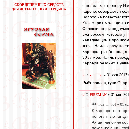
СБОР ДЕНЕЖНЫХ СРЕДСТВ
я понял, как тренеру И
ДЛЯ ДЕТЕЙ ТОЛИКА ГЕРЦЫНА
Кароче, собираются се
Вопрос на повестке: ко
Кто-то грит, мол, где-
Селекционеры недоумен
экспрессом, который у н
нападающий в прошлом с
твоя". Наиль сразу пос
Карерра грит "а.енна, я
30 лямов, Наиль приходи
Каррера резонно а.уева
#
valdano
» 01 сен 2017 
Рыболовлев, купи Спарт
#
FIREMAN
» 01 сен 201
men_in_red » 01 се
К Каррере тоже пр
непонятные танцы.
Ах да, напоминаю,
показывающий свой 