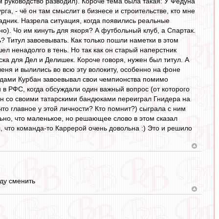
м руководство разводил). Короче тема была такая: У Федуна
рга, - чё он там смыслит в бизнесе и строительстве, кто мне
садник. Назрела ситуация, когда появились реальные
о). Чо им кинуть для якоря? А футбольный клуб, а Спартак.
ь? Титул завоевывать. Как только пошли наметки в этом
л ненадолго в тень. Но так как он старый наперстник
ска для Дел и Делишек. Короче говоря, нужен был титул. А
леня и вылились во всю эту волокиту, особенно на фоне
тодами Курбан завоевывал свои чемпионства помимо
 в РФС, когда обсуждали один важный вопрос (от которого
бан со своими татарскими бандюками переиграл Гнидера на
что главное у этой личности? Кто помнит?) сыграла с ним
ьно, что маленькое, но решающее слово в этом сказал
, что команда-то Каррерой очень довольна :) Это и решило
нду сменить