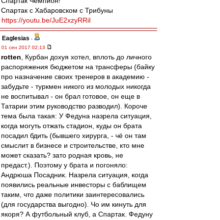
Спартак Чемпион!
Спартак с Хабаровском с Трибуны
https://youtu.be/JuE2xzyRRiI
Eaglesias
-
01 сен 2017 02:13
rotten
, Курбан дохуя хотел, вплоть до личного
распоряжения бюджетом на трансферы (байку
про назначение своих тренеров в академию -
забудьте - туркмен никого из молодых никогда
не воспитывал - он брал готовое, он еще в
Татарии этим руководство разводил). Короче
тема была такая: У Федуна назрела ситуация,
когда могуть отжать стадион, куды он брата
посадил бдить (бывшего хирурга, - чё он там
смыслит в бизнесе и строительстве, кто мне
может сказать? зато родная кровь, не
предаст.). Поэтому у брата и погоняло:
Андрюша Посадник. Назрела ситуация, когда
появились реальные инвесторы с баблищем
таким, что даже политики заинтересовались
(для государства выгодно). Чо им кинуть для
якоря? А футбольный клуб, а Спартак. Федуну