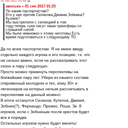
01 сен 2017 01:54
авоська » 01 сен 2017 01:25
По каким паспортистам?
Кто у них против Селихова,Джикии,Зобнина?
Кузяев?
Мы выстрелили с селекцией в том
году,теперь суки пасут наши трансферы со
страшной силой.
Мы были немножко к этому неготовы.Есть
время подготовиться к следующему ТО.
Да по всем паспортистам. Я не имею ввиду
отдельно каждого игрока и его позицию, т.к. это
не сильно важно, если не рассматривать этот
сезон а пару следующих.
Просто можно прикинуть перспективы на
ближайшие пару лет. Убери из нашего состава
откровенный молодняк и тех, кому 30+ и
легионеров на которых нельзя рассчитывать в
перспективе на данный момент.
В итоге останутся Селихов, Кутепов, Джикия,
Зобнин(?), Фернандо, Промес, Роша, Зе. 8
игроков, если с Зобниным после крестов будет
все в порядке.
Остальных игроков нужно будет менять/