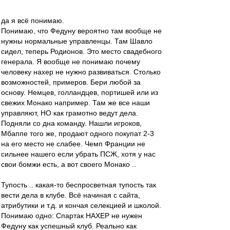
да я всё понимаю.
Понимаю, что Федуну вероятно там вообще не
нужны нормальные управленцы. Там Шавло
сидел, теперь Родионов. Это место свадебного
генерала. Я вообще не понимаю почему
человеку нахер не нужно развиваться. Столько
возможностей, примеров. Бери любой за
основу. Немцев, голландцев, портишей или из
свежих Монако например. Там же все наши
управляют, НО как грамотно ведут дела.
Подняли со дна команду. Нашли игроков,
Мбаппе того же, продают одного покупат 2-3
на его место не слабее. Чемп Франции не
сильнее нашего если убрать ПСЖ, хотя у нас
свои бомжи есть, а вот своего Монако ..
Тупость .. какая-то беспросветная тупость так
вести дела в клубе. Всё начиная с сайта,
атрибутики и т.д. и кончая селекцией и школой.
Понимаю одно: Спартак НАХЕР не нужен
Федуну как успешный клуб. Реально как