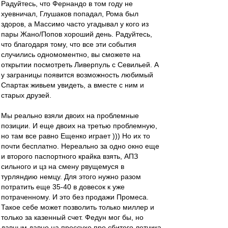
Радуйтесь, что Фернандо в том году не
хуевничал, Глушаков попадал, Рома был
здоров, а Массимо часто угадывал у кого из
пары Жано/Попов хороший день. Радуйтесь,
что благодаря тому, что все эти события
случились одномоментно, вы сможете на
открытии посмотреть Ливерпуль с Севильей. А
у заграницы появится возможность любимый
Спартак живьем увидеть, а вместе с ним и
старых друзей.
Мы реально взяли двоих на проблемные
позиции. И еще двоих на третью проблемную,
но там все равно Ещенко играет ))) Но их то
почти бесплатно. Нереально за одно окно еще
и второго паспортного крайка взять, АПЗ
сильного и цз на смену рвущемуся в
турляндию немцу. Для этого нужно разом
потратить еще 35-40 в довесок к уже
потраченному. И это без продажи Промеса.
Такое себе может позволить только миллер и
только за казенный счет. Федун мог бы, но
давным давно на прессухе про сбитого летчика