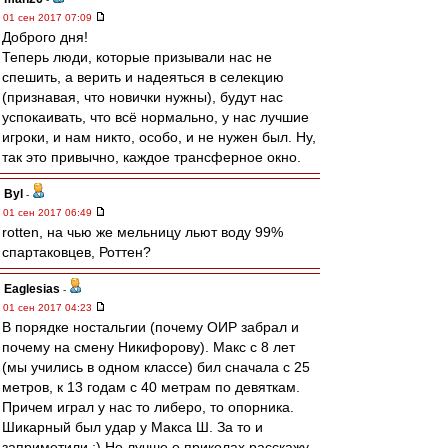
01 сен 2017 07:09
Доброго дня!
Теперь люди, которые призывали нас не
спешить, а верить и надеяться в селекцию
(признавая, что новички нужны), будут нас
успокаивать, что всё нормально, у нас лучшие
игроки, и нам никто, особо, и не нужен был. Ну,
так это привычно, каждое трансферное окно.
Byl
-
01 сен 2017 06:49
rotten, на чью же мельницу льют воду 99%
спартаковцев, Роттен?
Eaglesias
-
01 сен 2017 04:23
В порядке ностальгии (почему ОИР забрал и
почему на смену Никифорову). Макс с 8 лет
(мы учились в одном классе) бил сначала с 25
метров, к 13 годам с 40 метрам по девяткам.
Причем играл у нас то либеро, то опорника.
Шикарный был удар у Макса Ш. За то и
заприметили :) Но лучше о приколах расскажу.