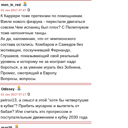
men_in_red
-
01 сен 2017 07:47
К Каррере тоже претензии по помощникам.
Взяли нового физрука - перестали двигаться
совсем.Чем испанец был плох? С Пилипчуком
тоже непонятные танцы.
Ах да, напоминаю, что от чемпионского
состава остались: Комбаров и Самедов без
мотивации, поскучневший Фернандо,
Глушаков, показывающий свой реальный
уровень и которому не за контракт надо
бороться, а за умение играть без Зобнина,
Промес, смотрящий в Европу.
Вопросы, вопросы.
Odissey
-
01 сен 2017 07:17
petrov13, а смысл в этой "хотя бы четвертушке
в кубке"? Прибить мусарню и вылететь от
бабая? Или считать это прогрессом и
поступательным движением к кубку 2030 года.
man26
-