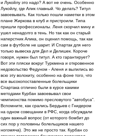
и Лукойлу это надо? А вот не очень. Особенно
Лукойлу, где Алик главный. Чо делать? Титул
завоевывать. Как только пошли наметки в этом
плане Жиркова в клуб и пристроили. Типа
пришли профессионалы. Леня скорчил мину и
ушел ненадолго в тень. Но так как он старый
наперстник Алика, он оценил помощь, так как
сам в футболе не шарит. И Спартак для него
только вывеска для Дел и Делишек. Короче
говоря, нужен был титул. А кто гарантирует?
Вот эти пляски вокруг Туркмена и откровенное
недовольство Федуном - Аленя и вылились во
всю эту волокиту, особенно на фоне того, что
все высокопоставленные болельщики
Спартака отлично были в курсе какими
методами Курбан завоевывал свои
чемпионства помимо пресловутого "автобуса".
Вспомните, как срались Бердыев с Гнидером
на одном совещании в РФС, когда обсуждали
один важный вопрос (от которого бомбит до
сих пор у половины болельщиков нашего
ногомяча). Это же не просто так. Курбан со