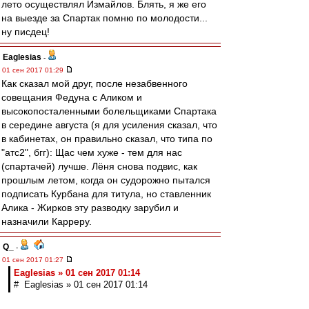
лето осуществлял Измайлов. Блять, я же его
на выезде за Спартак помню по молодости...
ну писдец!
Eaglesias
-
01 сен 2017 01:29
Как сказал мой друг, после незабвенного
совещания Федуна с Аликом и
высокопосталенными болельщиками Спартака
в середине августа (я для усиления сказал, что
в кабинетах, он правильно сказал, что типа по
"атс2", бгг): Щас чем хуже - тем для нас
(спартачей) лучше. Лёня снова подвис, как
прошлым летом, когда он судорожно пытался
подписать Курбана для титула, но ставленник
Алика - Жирков эту разводку зарубил и
назначили Карреру.
Q_
-
01 сен 2017 01:27
Eaglesias » 01 сен 2017 01:14
# Eaglesias » 01 сен 2017 01:14