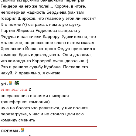
своими татарскими бандюками переиграл
Гнидера на его же поле!... Короче, в итоге,
непомерная жадность Бердыева (как там
говорил Широков, что главное у этой личности?
Кто помнит?) сыграла с ним злую шутку.
Партия Жиркова-Родионова выиграла у
Федуна и назначили Карреру. Удивительно, что
маленькое, но решающее слово в этом сказал
Хренаськин Йоша, которого Федун приставил к
команде бдить и докладывать. Он и доложил,
что команда-то Каррерой очень довольна :)
Это и решило судьбу Курбана. Послали его
нахуй. И правильно, я считаю.
yri
-
01 сен 2017 02:11
по сравнению с конями шикарная
трансферная кампания)
ну а на болото что равняться, у них полная
перезагрузка, у нас и не стояло цели всю
команду сменить
FIREMAN
-