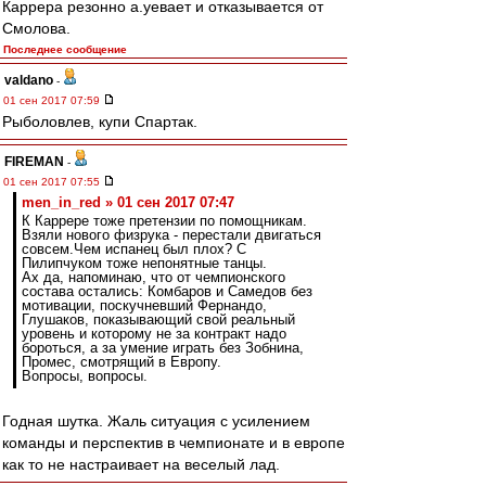
Каррера резонно а.уевает и отказывается от
Смолова.
Последнее сообщение
valdano
-
01 сен 2017 07:59
Рыболовлев, купи Спартак.
FIREMAN
-
01 сен 2017 07:55
men_in_red » 01 сен 2017 07:47
К Каррере тоже претензии по помощникам.
Взяли нового физрука - перестали двигаться
совсем.Чем испанец был плох? С
Пилипчуком тоже непонятные танцы.
Ах да, напоминаю, что от чемпионского
состава остались: Комбаров и Самедов без
мотивации, поскучневший Фернандо,
Глушаков, показывающий свой реальный
уровень и которому не за контракт надо
бороться, а за умение играть без Зобнина,
Промес, смотрящий в Европу.
Вопросы, вопросы.
Годная шутка. Жаль ситуация с усилением
команды и перспектив в чемпионате и в европе
как то не настраивает на веселый лад.