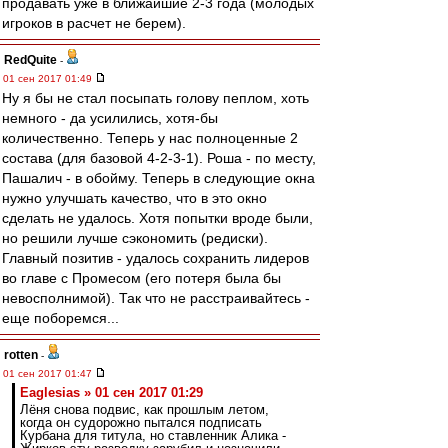
продавать уже в ближайшие 2-3 года (молодых
игроков в расчет не берем).
RedQuite
-
01 сен 2017 01:49
Ну я бы не стал посыпать голову пеплом, хоть
немного - да усилились, хотя-бы
количественно. Теперь у нас полноценные 2
состава (для базовой 4-2-3-1). Роша - по месту,
Пашалич - в обойму. Теперь в следующие окна
нужно улучшать качество, что в это окно
сделать не удалось. Хотя попытки вроде были,
но решили лучше сэкономить (редиски).
Главный позитив - удалось сохранить лидеров
во главе с Промесом (его потеря была бы
невосполнимой). Так что не расстраивайтесь -
еще поборемся...
rotten
-
01 сен 2017 01:47
Eaglesias » 01 сен 2017 01:29
Лёня снова подвис, как прошлым летом,
когда он судорожно пытался подписать
Курбана для титула, но ставленник Алика -