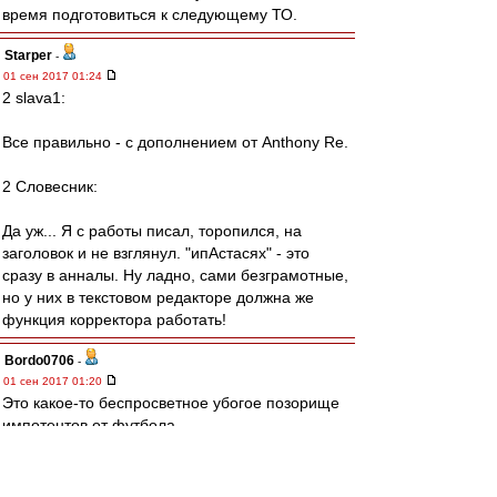
время подготовиться к следующему ТО.
Starper
-
01 сен 2017 01:24
2 slava1:
Все правильно - с дополнением от Anthony Re.
2 Словесник:
Да уж... Я с работы писал, торопился, на
заголовок и не взглянул. "ипАстасях" - это
сразу в анналы. Ну ладно, сами безграмотные,
но у них в текстовом редакторе должна же
функция корректора работать!
Bordo0706
-
01 сен 2017 01:20
Это какое-то беспросветное убогое позорище
импотентов от футбола.
Позором началось, позором было 3 месяца,
позором и закончилось.
Чтобы у вас член не встал больше никогда,