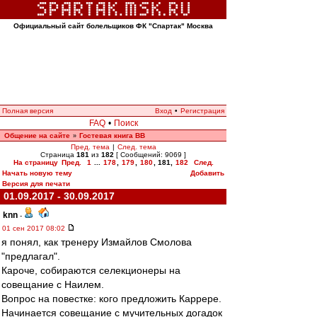
Официальный сайт болельщиков ФК "Спартак" Москва
Полная версия
Вход
•
Регистрация
FAQ
•
Поиск
Общение на сайте
Гостевая книга ВВ
»
Пред. тема
|
След. тема
Страница
181
из
182
[ Сообщений: 9069 ]
На страницу
Пред.
1
...
178
,
179
,
180
,
181
,
182
След.
Начать новую тему
Добавить
Версия для печати
01.09.2017 - 30.09.2017
knn
-
01 сен 2017 08:02
я понял, как тренеру Измайлов Смолова
"предлагал".
Кароче, собираются селекционеры на
совещание с Наилем.
Вопрос на повестке: кого предложить Каррере.
Начинается совещание с мучительных догадок