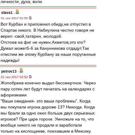
личности, духа, воли.
slava1
-
01 сен 2017 02:55
Вот Курбан и припомнил обиду,не отпустил в
Спартак никого. В Набиулина честно говоря не
верил -свой,татарин, молодой.
Отстоев на фиг не нужен.Ахметов,это кто?
Думал может5-6 за Канунникова отдадут.Так
отмстим же злому Курбану за наши поруганные
надежды!
petrov13
-
01 сен 2017 02:52
Жопобреев конечно выдал бессмертное. Через
пару сотен лет будут печатать на календарях с
афоризмами.
"Ваши ожидания- это ваши проблемы". Когда
мы покупали игрока дороже 13? Никогда. Когда
мы брали за одно окно больше двух серьезных
игроков? При царе горохе. Умножьте на то, что
вообще никого не продали и заработали
только на кислощееве, поехавшем в Мексику.