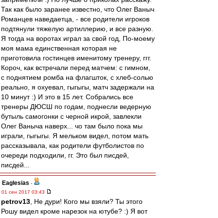
Так как было заранее известно, что Олег Ваныч
Романцев наведаетца, - все родители игроков
подтянули тяжелую артиллерию, и все разную.
Я тогда на воротах играл за свой год, По-моему
моя мама единственная которая не
приготовила гостинцев именитому тренеру, ггг.
Короч, как встречали перед матчем: с гимном,
с поднятием ромба на флагшток, с хлеб-солью
реально, я охуевал, гыгыгы, матч задержали на
10 минут :) И это в 15 лет. Собрались все
тренеры ДЮСШ по годам, поднесли ведерную
бутыль самогонки с черной икрой, завлекли
Олег Ваныча наверх... чо там было пока мы
играли, гыгыгы. Я мельком видел, потом мать
рассказывала, как родители футболистов по
очереди подходили, гг. Это был писдей,
писдей...
Eaglesias
-
01 сен 2017 03:43
petrov13
, Не дури! Кого мы взяли? Ты этого
Рошу видел кроме нарезок на ютубе? :) Я вот