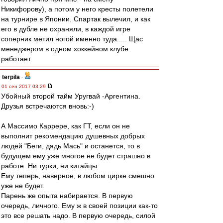
Никифорову), а потом у него кресты полетели
на турнире в Японии. Спартак вылечил, и как
его в дубле не охраняли, в каждой игре
соперник метил ногой именно туда..... Щас
менеджером в одном хоккейном клубе
работает.
terpila
-
01 сен 2017 03:29
Убойный второй тайм Уругвай -Аргентина.
Друзья встречаются вновь:-)
А Массимо Каррере, как ГТ, если он не
выполнит рекомендацию душевных добрых
людей "Беги, дядь Мась" и останется, то в
будущем ему уже многое не будет страшно в
работе. Ни турки, ни китайцы.
Ему теперь, наверное, в любом цирке смешно
уже не будет.
Парень же опыта набирается. В первую
очередь, личного. Ему ж в своей позиции как-то
это все решать надо. В первую очередь, силой