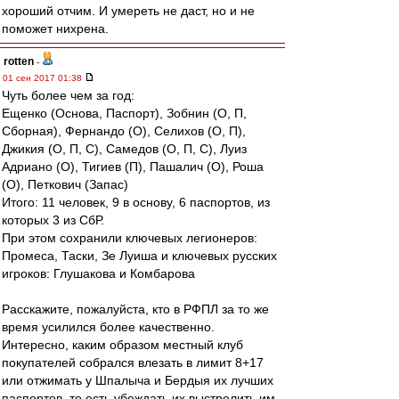
хороший отчим. И умереть не даст, но и не
поможет нихрена.
rotten
-
01 сен 2017 01:38
Чуть более чем за год:
Ещенко (Основа, Паспорт), Зобнин (О, П,
Сборная), Фернандо (О), Селихов (О, П),
Джикия (О, П, С), Самедов (О, П, С), Луиз
Адриано (О), Тигиев (П), Пашалич (О), Роша
(О), Петкович (Запас)
Итого: 11 человек, 9 в основу, 6 паспортов, из
которых 3 из СбР.
При этом сохранили ключевых легионеров:
Промеса, Таски, Зе Луиша и ключевых русских
игроков: Глушакова и Комбарова
Расскажите, пожалуйста, кто в РФПЛ за то же
время усилился более качественно.
Интересно, каким образом местный клуб
покупателей собрался влезать в лимит 8+17
или отжимать у Шпалыча и Бердыя их лучших
паспортов, то есть убеждать их выстрелить им