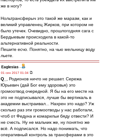
же в ногу?
Нольтрансферыч это такой же маразм, как и
великий управленец Жирков, при котором не
было утечек. Очевидно, прошлогодняя сага с
Бердыевым происходила в какой-то
альтернативной реальности.
Пешите есчо. Понятно, на чью мельницу воду
льете.
Eaglesias
-
01 сен 2017 01:34
Q_
, Родионов ничто не решает. Сережа
Юрьевич (дай Бог ему здоровья) это
громоотвод очередной. Я бы на его месте на
это не подписывался, лучше бы вертикаль в
академии выстраивал... Нахрен это надо? Уж
сколько раз эти громоотводы у нас работали,
чтоб от Федуна и комарильи бяду отвести? И
не счесть. Ну не мальчик же, ну понятно же
всё. А подписался. Но надо понимать, что
оперативный контроль за трансферами в это