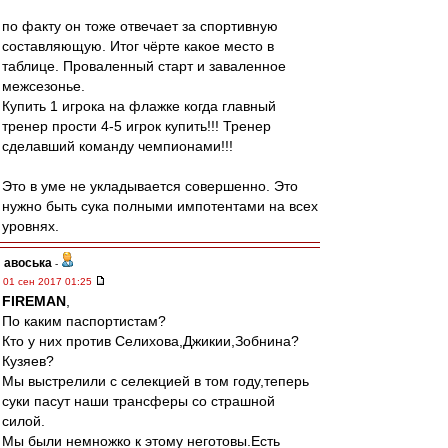
по факту он тоже отвечает за спортивную
составляющую. Итог чёрте какое место в
таблице. Проваленный старт и заваленное
межсезонье.
Купить 1 игрока на флажке когда главный
тренер прости 4-5 игрок купить!!! Тренер
сделавший команду чемпионами!!!
Это в уме не укладывается совершенно. Это
нужно быть сука полными импотентами на всех
уровнях.
авоська
-
01 сен 2017 01:25
FIREMAN
,
По каким паспортистам?
Кто у них против Селихова,Джикии,Зобнина?
Кузяев?
Мы выстрелили с селекцией в том году,теперь
суки пасут наши трансферы со страшной
силой.
Мы были немножко к этому неготовы.Есть