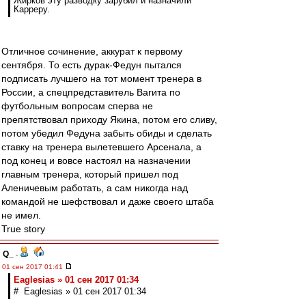
Жирков эту разводку зарубил и назначили
Карреру.
Отличное сочинение, аккурат к первому
сентября. То есть дурак-Федун пытался
подписать лучшего на тот момент тренера в
России, а спецпредставитель Вагита по
футбольным вопросам сперва не
препятствовал приходу Якина, потом его сливу,
потом убедил Федуна забыть обиды и сделать
ставку на тренера вылетевшего Арсенала, а
под конец и вовсе настоял на назначении
главным тренера, который пришел под
Аленичевым работать, а сам никогда над
командой не шефствовал и даже своего штаба
не имел.
True story
Q_
-
01 сен 2017 01:41
Eaglesias » 01 сен 2017 01:34
# Eaglesias » 01 сен 2017 01:34