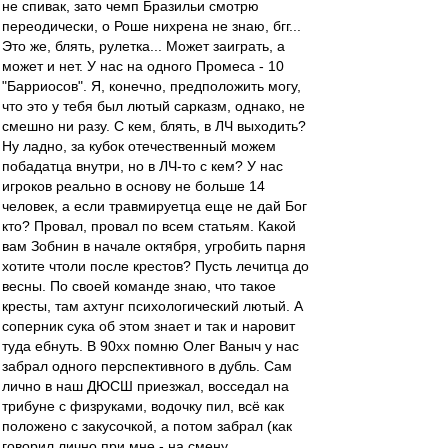
не спивак, зато чемп Бразильи смотрю
переодически, о Роше нихрена не знаю, бгг...
Это же, блять, рулетка... Может заиграть, а
может и нет. У нас на одного Промеса - 10
"Барриосов". Я, конечно, предположить могу,
что это у тебя был лютый сарказм, однако, не
смешно ни разу. С кем, блять, в ЛЧ выходить?
Ну ладно, за кубок отечественный можем
побадатца внутри, но в ЛЧ-то с кем? У нас
игроков реально в основу не больше 14
человек, а если травмируетца еще не дай Бог
кто? Провал, провал по всем статьям. Какой
вам Зобнин в начале октября, угробить парня
хотите чтоли после крестов? Пусть лечитца до
весны. По своей команде знаю, что такое
кресты, там ахтунг психологический лютый. А
соперник сука об этом знает и так и наровит
туда ебнуть. В 90хх помню Олег Ваныч у нас
забрал одного перспективного в дубль. Сам
лично в наш ДЮСШ приезжал, восседал на
трибуне с физруками, водочку пил, всё как
положено с закусочкой, а потом забрал (как
говорил лично при мне - на смену