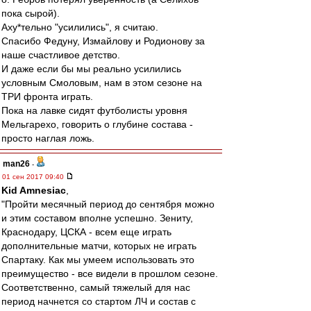
пока сырой).
Аху*тельно "усилились", я считаю.
Спасибо Федуну, Измайлову и Родионову за
наше счастливое детство.
И даже если бы мы реально усилились
условным Смоловым, нам в этом сезоне на
ТРИ фронта играть.
Пока на лавке сидят футболисты уровня
Мельгарехо, говорить о глубине состава -
просто наглая ложь.
man26
-
01 сен 2017 09:40
Kid Amnesiac
,
"Пройти месячный период до сентября можно
и этим составом вполне успешно. Зениту,
Краснодару, ЦСКА - всем еще играть
дополнительные матчи, которых не играть
Спартаку. Как мы умеем использовать это
преимущество - все видели в прошлом сезоне.
Соответственно, самый тяжелый для нас
период начнется со стартом ЛЧ и состав с