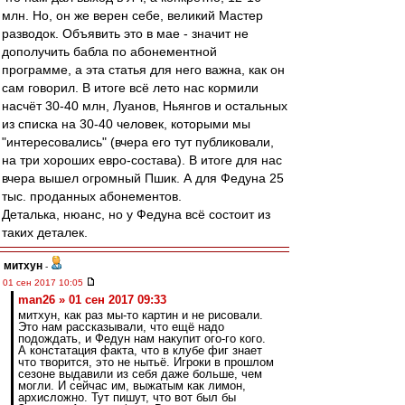
млн. Но, он же верен себе, великий Мастер
разводок. Объявить это в мае - значит не
дополучить бабла по абонементной
программе, а эта статья для него важна, как он
сам говорил. В итоге всё лето нас кормили
насчёт 30-40 млн, Луанов, Ньянгов и остальных
из списка на 30-40 человек, которыми мы
"интересовались" (вчера его тут публиковали,
на три хороших евро-состава). В итоге для нас
вчера вышел огромный Пшик. А для Федуна 25
тыс. проданных абонементов.
Деталька, нюанс, но у Федуна всё состоит из
таких деталек.
митхун
-
01 сен 2017 10:05
man26 » 01 сен 2017 09:33
митхун, как раз мы-то картин и не рисовали.
Это нам рассказывали, что ещё надо
подождать, и Федун нам накупит ого-го кого.
А констатация факта, что в клубе фиг знает
что творится, это не нытьё. Игроки в прошлом
сезоне выдавили из себя даже больше, чем
могли. И сейчас им, выжатым как лимон,
архисложно. Тут пишут, что вот был бы