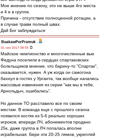
Мое мнение по сезону, это не выше 4го места
и 4 е в группе.
Причина - отсутствие полноценной ротации, а
в случае травм полный швах.
Дай Бог заблуждаться
BuakawPorPramuk
-
01 сен 2017 09:55
Майское чемпионство и многочисленные вью
Федуна поселили в сердцах спартаковских
болельщиков мнение, что барину-то "Спартак",
оказывается, нужен. А уж когда он самогона
бахнул в гостях у Урганта, так вообще начались
массовые извинения из серии "как мы в тебе,
Арнольдыч, ошибались".
Но данное ТО расставило все по своим
местам. В команда еще с прошлого сезона
появился костяк из 5-6 реально хороших
игроков, впереди ЛЧ, абонементов продано
25к, даже группа в ЛЧ попалась вполне
играбельная. Бери эти 20-25 лямов, укрепляй