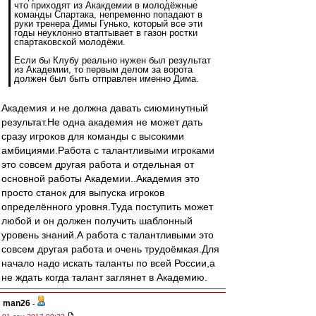
что приходят из Акакдемии в молодёжные
команды Спартака, непременно попадают в
руки тренера Димы Гунько, который все эти
годы неуклонно втаптывает в газон ростки
спартаковской молодёжи.
Если бы Клубу реально нужен был результат
из Академии, то первым делом за ворота
должен был быть отправлен именно Дима.
Академия и не должна давать сиюминутный
результат.Не одна академия не может дать
сразу игроков для команды с высокими
амбициями.Работа с талантливыми игроками
это совсем другая работа и отдельная от
основной работы Академии..Академия это
просто станок для выпуска игроков
определённого уровня.Туда поступить может
любой и он должен получить шаблонный
уровень знаний.А работа с талантливыми это
совсем другая работа и очень трудоёмкая.Для
начало надо искать таланты по всей России,а
не ждать когда талант заглянет в Академию.
man26
-