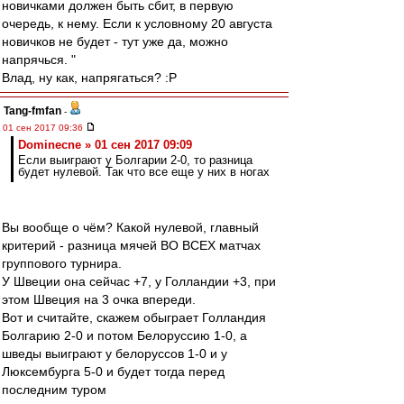
новичками должен быть сбит, в первую
очередь, к нему. Если к условному 20 августа
новичков не будет - тут уже да, можно
напрячься. "
Влад, ну как, напрягаться? :P
Tang-fmfan
-
01 сен 2017 09:36
Dominecne » 01 сен 2017 09:09
Если выиграют у Болгарии 2-0, то разница
будет нулевой. Так что все еще у них в ногах
Вы вообще о чём? Какой нулевой, главный
критерий - разница мячей ВО ВСЕХ матчах
группового турнира.
У Швеции она сейчас +7, у Голландии +3, при
этом Швеция на 3 очка впереди.
Вот и считайте, скажем обыграет Голландия
Болгарию 2-0 и потом Белоруссию 1-0, а
шведы выиграют у белоруссов 1-0 и у
Люксембурга 5-0 и будет тогда перед
последним туром