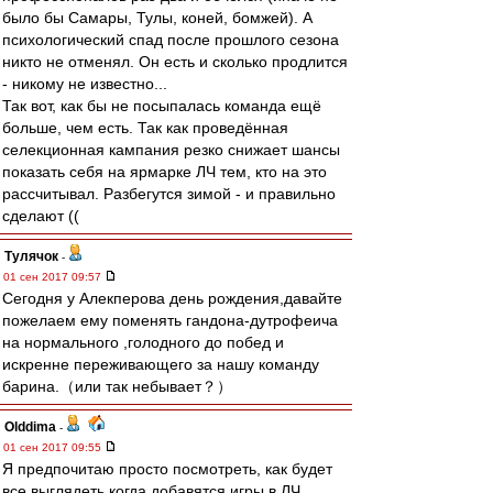
было бы Самары, Тулы, коней, бомжей). А
психологический спад после прошлого сезона
никто не отменял. Он есть и сколько продлится
- никому не известно...
Так вот, как бы не посыпалась команда ещё
больше, чем есть. Так как проведённая
селекционная кампания резко снижает шансы
показать себя на ярмарке ЛЧ тем, кто на это
рассчитывал. Разбегутся зимой - и правильно
сделают ((
Тулячок
-
01 сен 2017 09:57
Сегодня у Алекперова день рождения,давайте
пожелаем ему поменять гандона-дутрофеича
на нормального ,голодного до побед и
искренне переживающего за нашу команду
барина.（или так небывает？）
Olddima
-
01 сен 2017 09:55
Я предпочитаю просто посмотреть, как будет
все выглядеть когда добавятся игры в ЛЧ.