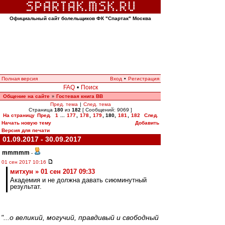
Официальный сайт болельщиков ФК "Спартак" Москва
Полная версия
Вход
•
Регистрация
FAQ
•
Поиск
Общение на сайте
Гостевая книга ВВ
»
Пред. тема
|
След. тема
Страница
180
из
182
[ Сообщений: 9069 ]
На страницу
Пред.
1
...
177
,
178
,
179
,
180
,
181
,
182
След.
Начать новую тему
Добавить
Версия для печати
01.09.2017 - 30.09.2017
mmmmm
-
01 сен 2017 10:16
митхун » 01 сен 2017 09:33
Академия и не должна давать сиюминутный
результат.
"...о великий, могучий, правдивый и свободный