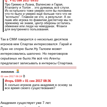
Q_ » 01 сен 2017 09:03
Про Гремио и Луана, Валенсию и Гарая,
Аталанту и Толоя .. это думаешь всё слухи.
Из остального тоже уверен хотя бы половина
что-то было и уверен ещё больше того что не
"всплыло". Главное не это, а результат. А он
пшик ибо игрока по фамилии диспетчер мы по
прежнему не знаем, центр обороны остались
обиженки или люди на чемоданах. Фланги
для внутреннего пользования.
Так в СМИ говорится о несколько десятков
игроков кем Спартак интересовался .Гарай и
Луан не спорю были.Ну Талоем может
интересовались шапочно. Но переговоров
серьёзных не было.Не всё что Агенты
предлагают записывать в интересы Спартака.
mmmmm
-
01 сен 2017 09:19
Игорь 0309 » 01 сен 2017 08:36
А сколько игроков дала академия в основу за
все время своего существования?
Академия существует уже 7 лет.