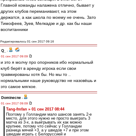
Главной команды налажена отлично, бывает у
других клубов переманивают, на этом
держатся, а как школа по моему не очень. Зато
Тимофеев, Зуев, Мелкадзе и др. как бы наши
воспитанники
Редактировалось 01 сен 2017 09:16
Q_
-
01 сен 2017 09:09
и это я молчу про опорников ибо нормальный
клуб берёт в аренду игрока если свои
травмированы хотя бы. Но мы то ..
нормальными наше руководство не назовёшь и
это самое мягкое.
Dominecne
-
01 сен 2017 09:09
Tang-fmfan » 01 сен 2017 08:44
Поэтому у Голландии мало шансов занять 2-е
место, для этого нужно не просто выиграть 3
матча из 3-х, а выигрывать их как можно
крупнее, потому что сейчас у Голландии
разница мячей +3, а у шведов +7 и при этом
шведам играть с Белоруссией и