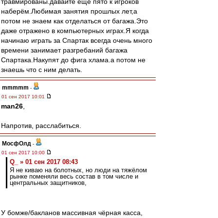
травмированы.давайте ещё пято к игроков
наберём.Любимая занятия прошлых лет,а
потом не знаем как отделаться от багажа.Это
даже отражено в компьютерных играх.Я когда
начинаю играть за Спартак всегда очень много
времени занимает разгребаний багажа
Спартака.Накупят до фига хлама.а потом не
знаешь что с ним делать.
mmmmm
-
01 сен 2017 10:01
man26
,
Напротив, расслабиться.
МосфОлд
-
01 сен 2017 10:00
Q_ » 01 сен 2017 08:43
Я не киваю на болотных, но люди на тяжёлом
рынке поменяли весь состав в том числе и
центральных защитников,
У бомже/бакланов массивная чёрная касса,