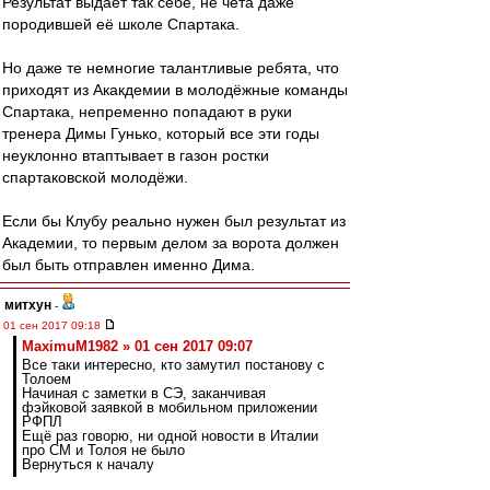
Результат выдаёт так себе, не чета даже
породившей её школе Спартака.
Но даже те немногие талантливые ребята, что
приходят из Акакдемии в молодёжные команды
Спартака, непременно попадают в руки
тренера Димы Гунько, который все эти годы
неуклонно втаптывает в газон ростки
спартаковской молодёжи.
Если бы Клубу реально нужен был результат из
Академии, то первым делом за ворота должен
был быть отправлен именно Дима.
митхун
-
01 сен 2017 09:18
MaximuM1982 » 01 сен 2017 09:07
Все таки интересно, кто замутил постанову с
Толоем
Начиная с заметки в СЭ, заканчивая
фэйковой заявкой в мобильном приложении
РФПЛ
Ещё раз говорю, ни одной новости в Италии
про СМ и Толоя не было
Вернуться к началу