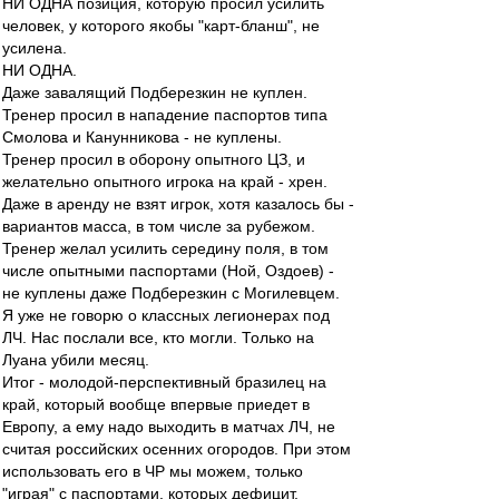
НИ ОДНА позиция, которую просил усилить
человек, у которого якобы "карт-бланш", не
усилена.
НИ ОДНА.
Даже завалящий Подберезкин не куплен.
Тренер просил в нападение паспортов типа
Смолова и Канунникова - не куплены.
Тренер просил в оборону опытного ЦЗ, и
желательно опытного игрока на край - хрен.
Даже в аренду не взят игрок, хотя казалось бы -
вариантов масса, в том числе за рубежом.
Тренер желал усилить середину поля, в том
числе опытными паспортами (Ной, Оздоев) -
не куплены даже Подберезкин с Могилевцем.
Я уже не говорю о классных легионерах под
ЛЧ. Нас послали все, кто могли. Только на
Луана убили месяц.
Итог - молодой-перспективный бразилец на
край, который вообще впервые приедет в
Европу, а ему надо выходить в матчах ЛЧ, не
считая российских осенних огородов. При этом
использовать его в ЧР мы можем, только
"играя" с паспортами, которых дефицит.