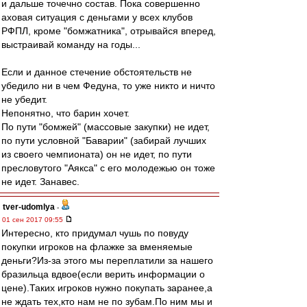
и дальше точечно состав. Пока совершенно
аховая ситуация с деньгами у всех клубов
РФПЛ, кроме "бомжатника", отрывайся вперед,
выстраивай команду на годы...
Если и данное стечение обстоятельств не
убедило ни в чем Федуна, то уже никто и ничто
не убедит.
Непонятно, что барин хочет.
По пути "бомжей" (массовые закупки) не идет,
по пути условной "Баварии" (забирай лучших
из своего чемпионата) он не идет, по пути
пресловутого "Аякса" с его молодежью он тоже
не идет. Занавес.
tver-udomlya
-
01 сен 2017 09:55
Интересно, кто придумал чушь по повуду
покупки игроков на флажке за вменяемые
деньги?Из-за этого мы переплатили за нашего
бразильца вдвое(если верить информации о
цене).Таких игроков нужно покупать заранее,а
не ждать тех,кто нам не по зубам.По ним мы и