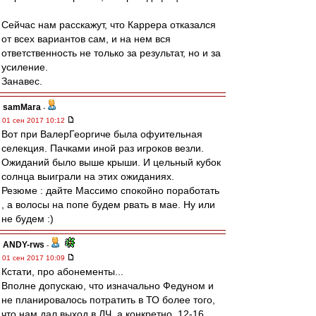
Сейчас нам расскажут, что Каррера отказался
от всех вариантов сам, и на нем вся
ответственность не только за результат, но и за
усиление.
Занавес.
samMara
-
01 сен 2017 10:12
Вот при ВалерГеоргиче была офуительная
селекция. Пачками иной раз игроков везли.
Ожиданий было выше крыши. И цельный кубок
солнца выиграли на этих ожиданиях.
Резюме : дайте Массимо спокойно поработать
, а волосы на попе будем рвать в мае. Ну или
не будем :)
ANDY-rws
-
01 сен 2017 10:09
Кстати, про абонементы...
Вполне допускаю, что изначально Федуном и
не планировалось потратить в ТО более того,
что нам дал выход в ЛЧ, а конкретно, 12-16