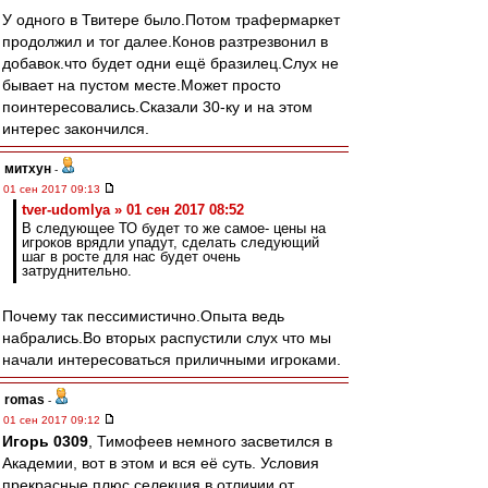
У одного в Твитере было.Потом трафермаркет
продолжил и тог далее.Конов разтрезвонил в
добавок.что будет одни ещё бразилец.Слух не
бывает на пустом месте.Может просто
поинтересовались.Сказали 30-ку и на этом
интерес закончился.
митхун
-
01 сен 2017 09:13
tver-udomlya » 01 сен 2017 08:52
В следующее ТО будет то же самое- цены на
игроков врядли упадут, сделать следующий
шаг в росте для нас будет очень
затруднительно.
Почему так пессимистично.Опыта ведь
набрались.Во вторых распустили слух что мы
начали интересоваться приличными игроками.
romas
-
01 сен 2017 09:12
Игорь 0309
, Тимофеев немного засветился в
Академии, вот в этом и вся её суть. Условия
прекрасные плюс селекция в отличии от