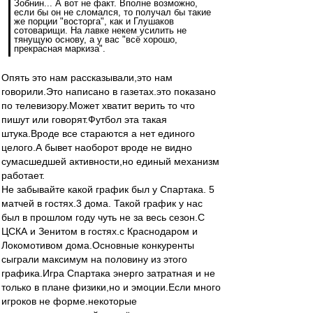
Зобнин... А вот не факт. Вполне возможно,
если бы он не сломался, то получал бы такие
же порции "восторга", как и Глушаков
сотоварищи. На лавке некем усилить не
тянущую основу, а у вас "всё хорошо,
прекрасная маркиза".
Опять это нам рассказывали,это нам
говорили.Это написано в газетах.это показано
по телевизору.Может хватит верить то что
пишут или говорят.Футбол эта такая
штука.Вроде все стараются а нет единого
целого.А бывет наоборот вроде не видно
сумасшедшей активности,но единый механизм
работает.
Не забывайте какой график был у Спартака. 5
матчей в гостях.3 дома. Такой график у нас
был в прошлом году чуть не за весь сезон.С
ЦСКА и Зенитом в гостях.с Краснодаром и
Локомотивом дома.Основные конкуренты
сыграли максимум на половину из этого
графика.Игра Спартака энерго затратная и не
только в плане физики,но и эмоции.Если много
игроков не форме.некоторые