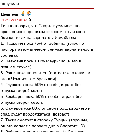
получили.
Ценитель
-
01 сен 2017 09:43
Те, кто говорит, что Спартак усилился по
сравнению с прошлым сезоном, то ли коне-
бомжи, то ли на зарплате у Измайлова:
1. Пашалич пока 75% от Зобнина (плюс не
паспорт, автоматически снижает вариативность
состава).
2. Петкович пока 100% Маурисио (и это в
лучшем случае).
3. Роши пока непонятен (статистика аховая, и
это в Чемпионате Бразилии).
4. Глушаков пока 50% от себя, играет без
отпуска второй сезон.
5. Комбаров пока 50% от себя, играет без
отпуска второй сезон.
6. Самедов уже 80% от себя прошлогоднего и
спад будет продолжаться (возраст).
7. Таски смотрит в сторону Турции (впрочем,
он это делает с первого дня в Спартаке :D).
8. Ребров потерял уверенность (а Селихов