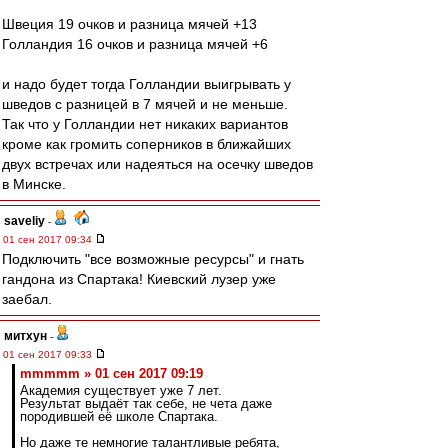
Швеция 19 очков и разница мячей +13
Голландия 16 очков и разница мячей +6
и надо будет тогда Голландии выигрывать у
шведов с разницей в 7 мячей и не меньше.
Так что у Голландии нет никаких вариантов
кроме как громить соперников в ближайших
двух встречах или надеяться на осечку шведов
в Минске.
saveliy
-
01 сен 2017 09:34
Подключить "все возможные ресурсы" и гнать
гандона из Спартака! Киевский лузер уже
заебал.
митхун
-
01 сен 2017 09:33
mmmmm » 01 сен 2017 09:19
Академия существует уже 7 лет.
Результат выдаёт так себе, не чета даже
породившей её школе Спартака.
Но даже те немногие талантливые ребята,