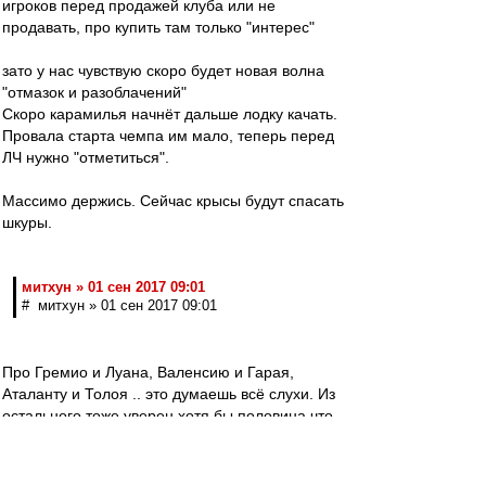
игроков перед продажей клуба или не
продавать, про купить там только "интерес"
зато у нас чувствую скоро будет новая волна
"отмазок и разоблачений"
Скоро карамилья начнёт дальше лодку качать.
Провала старта чемпа им мало, теперь перед
ЛЧ нужно "отметиться".
Массимо держись. Сейчас крысы будут спасать
шкуры.
митхун » 01 сен 2017 09:01
# митхун » 01 сен 2017 09:01
Про Гремио и Луана, Валенсию и Гарая,
Аталанту и Толоя .. это думаешь всё слухи. Из
остального тоже уверен хотя бы половина что-
то было и уверен ещё больше того что не
"всплыло". Главное не это, а результат. А он
пшик ибо игрока по фамилии диспетчер мы по