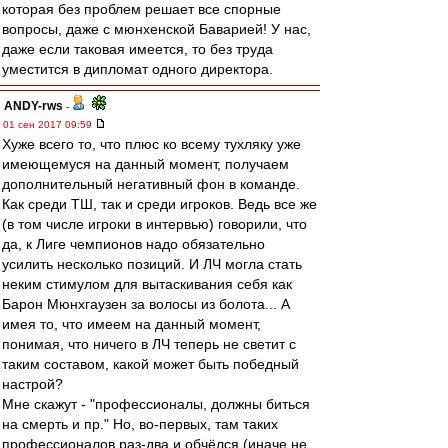
которая без проблем решает все спорные
вопросы, даже с мюнхенской Баварией! У нас,
даже если таковая имеется, то без труда
уместится в дипломат одного директора.
ANDY-rws
-
01 сен 2017 09:59
Хуже всего то, что плюс ко всему тухляку уже
имеющемуся на данный момент, получаем
дополнительный негативный фон в команде.
Как среди ТШ, так и среди игроков. Ведь все же
(в том числе игроки в интервью) говорили, что
да, к Лиге чемпионов надо обязательно
усилить несколько позиций. И ЛЧ могла стать
неким стимулом для вытаскивания себя как
Барон Мюнхгаузен за волосы из болота... А
имея то, что имеем на данный момент,
понимая, что ничего в ЛЧ теперь не светит с
таким составом, какой может быть победный
настрой?
Мне скажут - "профессионалы, должны биться
на смерть и пр." Но, во-первых, там таких
профессионалов раз-два и обчёлся (иначе не