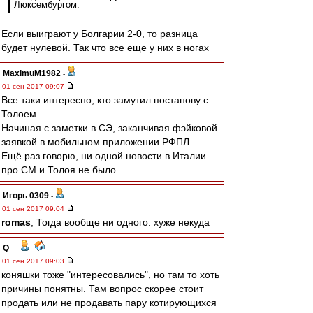
Люксембургом.
Если выиграют у Болгарии 2-0, то разница
будет нулевой. Так что все еще у них в ногах
MaximuM1982
-
01 сен 2017 09:07
Все таки интересно, кто замутил постанову с
Толоем
Начиная с заметки в СЭ, заканчивая фэйковой
заявкой в мобильном приложении РФПЛ
Ещё раз говорю, ни одной новости в Италии
про СМ и Толоя не было
Игорь 0309
-
01 сен 2017 09:04
romas
, Тогда вообще ни одного. хуже некуда
Q_
-
01 сен 2017 09:03
коняшки тоже "интересовались", но там то хоть
причины понятны. Там вопрос скорее стоит
продать или не продавать пару котирующихся