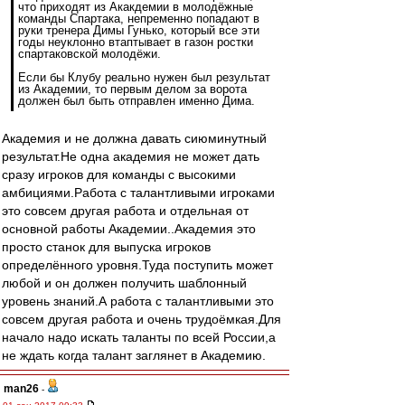
что приходят из Акакдемии в молодёжные
команды Спартака, непременно попадают в
руки тренера Димы Гунько, который все эти
годы неуклонно втаптывает в газон ростки
спартаковской молодёжи.
Если бы Клубу реально нужен был результат
из Академии, то первым делом за ворота
должен был быть отправлен именно Дима.
Академия и не должна давать сиюминутный
результат.Не одна академия не может дать
сразу игроков для команды с высокими
амбициями.Работа с талантливыми игроками
это совсем другая работа и отдельная от
основной работы Академии..Академия это
просто станок для выпуска игроков
определённого уровня.Туда поступить может
любой и он должен получить шаблонный
уровень знаний.А работа с талантливыми это
совсем другая работа и очень трудоёмкая.Для
начало надо искать таланты по всей России,а
не ждать когда талант заглянет в Академию.
man26
-