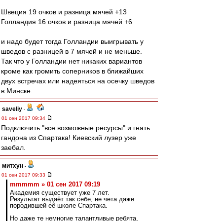
Швеция 19 очков и разница мячей +13
Голландия 16 очков и разница мячей +6
и надо будет тогда Голландии выигрывать у
шведов с разницей в 7 мячей и не меньше.
Так что у Голландии нет никаких вариантов
кроме как громить соперников в ближайших
двух встречах или надеяться на осечку шведов
в Минске.
saveliy
-
01 сен 2017 09:34
Подключить "все возможные ресурсы" и гнать
гандона из Спартака! Киевский лузер уже
заебал.
митхун
-
01 сен 2017 09:33
mmmmm » 01 сен 2017 09:19
Академия существует уже 7 лет.
Результат выдаёт так себе, не чета даже
породившей её школе Спартака.
Но даже те немногие талантливые ребята,