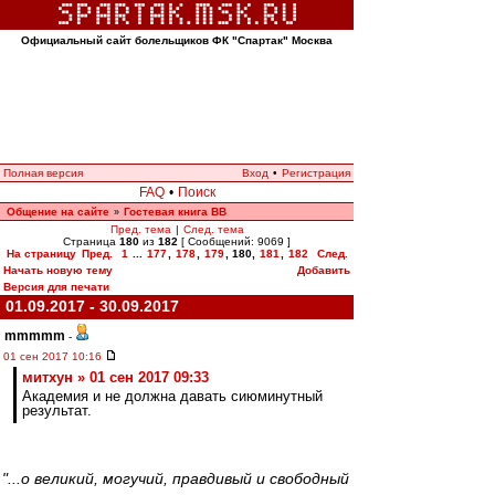
Официальный сайт болельщиков ФК "Спартак" Москва
Полная версия
Вход
•
Регистрация
FAQ
•
Поиск
Общение на сайте
Гостевая книга ВВ
»
Пред. тема
|
След. тема
Страница
180
из
182
[ Сообщений: 9069 ]
На страницу
Пред.
1
...
177
,
178
,
179
,
180
,
181
,
182
След.
Начать новую тему
Добавить
Версия для печати
01.09.2017 - 30.09.2017
mmmmm
-
01 сен 2017 10:16
митхун » 01 сен 2017 09:33
Академия и не должна давать сиюминутный
результат.
"...о великий, могучий, правдивый и свободный