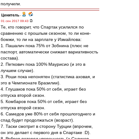
получили.
Ценитель
-
01 сен 2017 09:43
Те, кто говорит, что Спартак усилился по
сравнению с прошлым сезоном, то ли коне-
бомжи, то ли на зарплате у Измайлова:
1. Пашалич пока 75% от Зобнина (плюс не
паспорт, автоматически снижает вариативность
состава).
2. Петкович пока 100% Маурисио (и это в
лучшем случае).
3. Роши пока непонятен (статистика аховая, и
это в Чемпионате Бразилии).
4. Глушаков пока 50% от себя, играет без
отпуска второй сезон.
5. Комбаров пока 50% от себя, играет без
отпуска второй сезон.
6. Самедов уже 80% от себя прошлогоднего и
спад будет продолжаться (возраст).
7. Таски смотрит в сторону Турции (впрочем,
он это делает с первого дня в Спартаке :D).
8. Ребров потерял уверенность (а Селихов