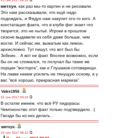
01 сен 2017 09:33
митхун
, как раз мы-то картин и не рисовали.
Это нам рассказывали, что ещё надо
подождать, и Федун нам накупит ого-го кого. А
констатация факта, что в клубе фиг знает что
творится, это не нытьё. Игроки в прошлом
сезоне выдавили из себя даже больше, чем
могли. И сейчас им, выжатым как лимон,
архисложно. Тут пишут, что вот был бы
Зобнин... А вот не факт. Вполне возможно, если
бы он не сломался, то получал бы такие же
порции "восторга", как и Глушаков сотоварищи.
На лавке некем усилить не тянущую основу, а у
вас "всё хорошо, прекрасная маркиза".
Valex1956
-
01 сен 2017 09:24
В остатке имеем, что всё РУ пидорасы.
Чемпионство этот факт только подтвердило. :(
Гвозди бы из них делать...
митхун
-
01 сен 2017 09:22