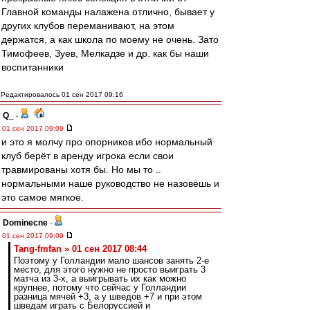
Главной команды налажена отлично, бывает у
других клубов переманивают, на этом
держатся, а как школа по моему не очень. Зато
Тимофеев, Зуев, Мелкадзе и др. как бы наши
воспитанники
Редактировалось 01 сен 2017 09:16
Q_
-
01 сен 2017 09:09
и это я молчу про опорников ибо нормальный
клуб берёт в аренду игрока если свои
травмированы хотя бы. Но мы то ..
нормальными наше руководство не назовёшь и
это самое мягкое.
Dominecne
-
01 сен 2017 09:09
Tang-fmfan » 01 сен 2017 08:44
Поэтому у Голландии мало шансов занять 2-е
место, для этого нужно не просто выиграть 3
матча из 3-х, а выигрывать их как можно
крупнее, потому что сейчас у Голландии
разница мячей +3, а у шведов +7 и при этом
шведам играть с Белоруссией и