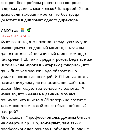
которая без проблем решает все спорные
вопросы, даже с мюнхенской Баварией! У нас,
даже если таковая имеется, то без труда
уместится в дипломат одного директора.
ANDY-rws
-
01 сен 2017 09:59
Хуже всего то, что плюс ко всему тухляку уже
имеющемуся на данный момент, получаем
дополнительный негативный фон в команде.
Как среди ТШ, так и среди игроков. Ведь все же
(в том числе игроки в интервью) говорили, что
да, к Лиге чемпионов надо обязательно
усилить несколько позиций. И ЛЧ могла стать
неким стимулом для вытаскивания себя как
Барон Мюнхгаузен за волосы из болота... А
имея то, что имеем на данный момент,
понимая, что ничего в ЛЧ теперь не светит с
таким составом, какой может быть победный
настрой?
Мне скажут - "профессионалы, должны биться
на смерть и пр." Но, во-первых, там таких
профессионалов раз-два и обчёлся (иначе не