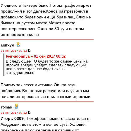
У одного в Твитере было.Потом трафермаркет
продолжил и тог далее.Конов разтрезвонил в
добавок.что будет одни ещё бразилец.Слух не
бывает на пустом месте.Может просто
поинтересовались.Сказали 30-ку и на этом
интерес закончился.
митхун
-
01 сен 2017 09:13
tver-udomlya » 01 сен 2017 08:52
В следующее ТО будет то же самое- цены на
игроков врядли упадут, сделать следующий
шаг в росте для нас будет очень
затруднительно.
Почему так пессимистично.Опыта ведь
набрались.Во вторых распустили слух что мы
начали интересоваться приличными игроками.
romas
-
01 сен 2017 09:12
Игорь 0309
, Тимофеев немного засветился в
Академии, вот в этом и вся её суть. Условия
прекрасные плюс селекция в отличии от