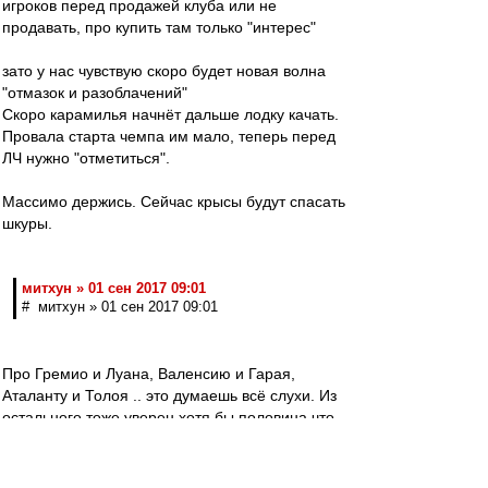
игроков перед продажей клуба или не
продавать, про купить там только "интерес"
зато у нас чувствую скоро будет новая волна
"отмазок и разоблачений"
Скоро карамилья начнёт дальше лодку качать.
Провала старта чемпа им мало, теперь перед
ЛЧ нужно "отметиться".
Массимо держись. Сейчас крысы будут спасать
шкуры.
митхун » 01 сен 2017 09:01
# митхун » 01 сен 2017 09:01
Про Гремио и Луана, Валенсию и Гарая,
Аталанту и Толоя .. это думаешь всё слухи. Из
остального тоже уверен хотя бы половина что-
то было и уверен ещё больше того что не
"всплыло". Главное не это, а результат. А он
пшик ибо игрока по фамилии диспетчер мы по