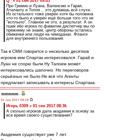
Q_ » 01 сен 2017 09:03
Про Гремио и Луана, Валенсию и Гарая,
Аталанту и Толоя .. это думаешь всё слухи.
Из остального тоже уверен хотя бы половина
что-то было и уверен ещё больше того что не
"всплыло". Главное не это, а результат. А он
пшик ибо игрока по фамилии диспетчер мы по
прежнему не знаем, центр обороны остались
обиженки или люди на чемоданах. Фланги
для внутреннего пользования.
Так в СМИ говорится о несколько десятков
игроков кем Спартак интересовался .Гарай и
Луан не спорю были.Ну Талоем может
интересовались шапочно. Но переговоров
серьёзных не было.Не всё что Агенты
предлагают записывать в интересы Спартака.
mmmmm
-
01 сен 2017 09:19
Игорь 0309 » 01 сен 2017 08:36
А сколько игроков дала академия в основу за
все время своего существования?
Академия существует уже 7 лет.