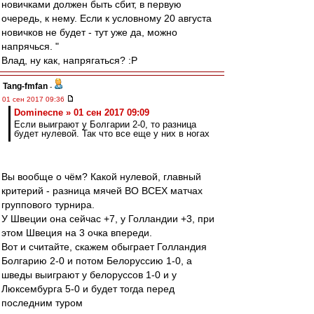
новичками должен быть сбит, в первую
очередь, к нему. Если к условному 20 августа
новичков не будет - тут уже да, можно
напрячься. "
Влад, ну как, напрягаться? :P
Tang-fmfan
-
01 сен 2017 09:36
Dominecne » 01 сен 2017 09:09
Если выиграют у Болгарии 2-0, то разница
будет нулевой. Так что все еще у них в ногах
Вы вообще о чём? Какой нулевой, главный
критерий - разница мячей ВО ВСЕХ матчах
группового турнира.
У Швеции она сейчас +7, у Голландии +3, при
этом Швеция на 3 очка впереди.
Вот и считайте, скажем обыграет Голландия
Болгарию 2-0 и потом Белоруссию 1-0, а
шведы выиграют у белоруссов 1-0 и у
Люксембурга 5-0 и будет тогда перед
последним туром