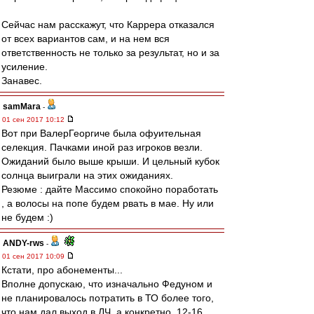
Сейчас нам расскажут, что Каррера отказался
от всех вариантов сам, и на нем вся
ответственность не только за результат, но и за
усиление.
Занавес.
samMara
-
01 сен 2017 10:12
Вот при ВалерГеоргиче была офуительная
селекция. Пачками иной раз игроков везли.
Ожиданий было выше крыши. И цельный кубок
солнца выиграли на этих ожиданиях.
Резюме : дайте Массимо спокойно поработать
, а волосы на попе будем рвать в мае. Ну или
не будем :)
ANDY-rws
-
01 сен 2017 10:09
Кстати, про абонементы...
Вполне допускаю, что изначально Федуном и
не планировалось потратить в ТО более того,
что нам дал выход в ЛЧ, а конкретно, 12-16