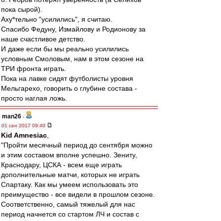
пока сырой).
Аху*тельно "усилились", я считаю.
Спасибо Федуну, Измайлову и Родионову за
наше счастливое детство.
И даже если бы мы реально усилились
условным Смоловым, нам в этом сезоне на
ТРИ фронта играть.
Пока на лавке сидят футболисты уровня
Мельгарехо, говорить о глубине состава -
просто наглая ложь.
man26
-
01 сен 2017 09:40
Kid Amnesiac
,
"Пройти месячный период до сентября можно
и этим составом вполне успешно. Зениту,
Краснодару, ЦСКА - всем еще играть
дополнительные матчи, которых не играть
Спартаку. Как мы умеем использовать это
преимущество - все видели в прошлом сезоне.
Соответственно, самый тяжелый для нас
период начнется со стартом ЛЧ и состав с