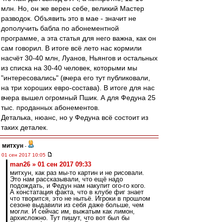
млн. Но, он же верен себе, великий Мастер
разводок. Объявить это в мае - значит не
дополучить бабла по абонементной
программе, а эта статья для него важна, как он
сам говорил. В итоге всё лето нас кормили
насчёт 30-40 млн, Луанов, Ньянгов и остальных
из списка на 30-40 человек, которыми мы
"интересовались" (вчера его тут публиковали,
на три хороших евро-состава). В итоге для нас
вчера вышел огромный Пшик. А для Федуна 25
тыс. проданных абонементов.
Деталька, нюанс, но у Федуна всё состоит из
таких деталек.
митхун
-
01 сен 2017 10:05
man26 » 01 сен 2017 09:33
митхун, как раз мы-то картин и не рисовали.
Это нам рассказывали, что ещё надо
подождать, и Федун нам накупит ого-го кого.
А констатация факта, что в клубе фиг знает
что творится, это не нытьё. Игроки в прошлом
сезоне выдавили из себя даже больше, чем
могли. И сейчас им, выжатым как лимон,
архисложно. Тут пишут, что вот был бы