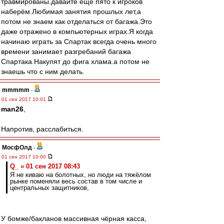
травмированы.давайте ещё пято к игроков
наберём.Любимая занятия прошлых лет,а
потом не знаем как отделаться от багажа.Это
даже отражено в компьютерных играх.Я когда
начинаю играть за Спартак всегда очень много
времени занимает разгребаний багажа
Спартака.Накупят до фига хлама.а потом не
знаешь что с ним делать.
mmmmm
-
01 сен 2017 10:01
man26
,
Напротив, расслабиться.
МосфОлд
-
01 сен 2017 10:00
Q_ » 01 сен 2017 08:43
Я не киваю на болотных, но люди на тяжёлом
рынке поменяли весь состав в том числе и
центральных защитников,
У бомже/бакланов массивная чёрная касса,