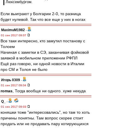
Люксембургом.
Если выиграют у Болгарии 2-0, то разница
будет нулевой. Так что все еще у них в ногах
MaximuM1982
-
01 сен 2017 09:07
Все таки интересно, кто замутил постанову с
Толоем
Начиная с заметки в СЭ, заканчивая фэйковой
заявкой в мобильном приложении РФПЛ
Ещё раз говорю, ни одной новости в Италии
про СМ и Толоя не было
Игорь 0309
-
01 сен 2017 09:04
romas
, Тогда вообще ни одного. хуже некуда
Q_
-
01 сен 2017 09:03
коняшки тоже "интересовались", но там то хоть
причины понятны. Там вопрос скорее стоит
продать или не продавать пару котирующихся