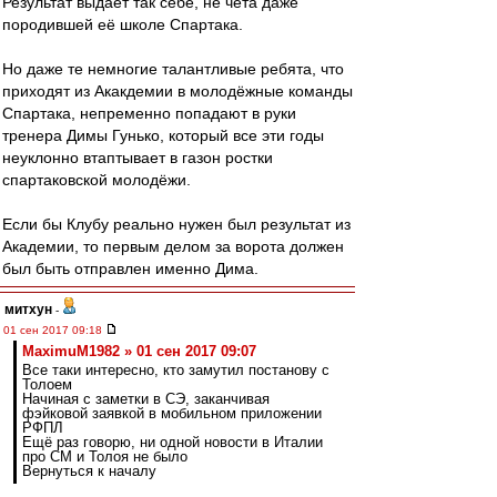
Результат выдаёт так себе, не чета даже
породившей её школе Спартака.
Но даже те немногие талантливые ребята, что
приходят из Акакдемии в молодёжные команды
Спартака, непременно попадают в руки
тренера Димы Гунько, который все эти годы
неуклонно втаптывает в газон ростки
спартаковской молодёжи.
Если бы Клубу реально нужен был результат из
Академии, то первым делом за ворота должен
был быть отправлен именно Дима.
митхун
-
01 сен 2017 09:18
MaximuM1982 » 01 сен 2017 09:07
Все таки интересно, кто замутил постанову с
Толоем
Начиная с заметки в СЭ, заканчивая
фэйковой заявкой в мобильном приложении
РФПЛ
Ещё раз говорю, ни одной новости в Италии
про СМ и Толоя не было
Вернуться к началу