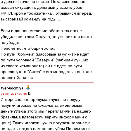
и дальше точечно состав. Пока совершенно
аховая ситуация с деньгами у всех клубов
РФПЛ, кроме "бомжатника", отрывайся вперед,
выстраивай команду на годы...
Если и данное стечение обстоятельств не
убедило ни в чем Федуна, то уже никто и ничто
не убедит.
Непонятно, что барин хочет.
По пути "бомжей" (массовые закупки) не идет,
по пути условной "Баварии" (забирай лучших
из своего чемпионата) он не идет, по пути
пресловутого "Аякса" с его молодежью он тоже
не идет. Занавес.
tver-udomlya
-
01 сен 2017 09:55
Интересно, кто придумал чушь по повуду
покупки игроков на флажке за вменяемые
деньги?Из-за этого мы переплатили за нашего
бразильца вдвое(если верить информации о
цене).Таких игроков нужно покупать заранее,а
не ждать тех,кто нам не по зубам.По ним мы и