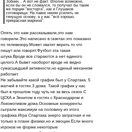
Зобнин... А вот не факт. Вполне возможно,
если бы он не сломался, то получал бы такие
же порции "восторга", как и Глушаков
сотоварищи. На лавке некем усилить не
тянущую основу, а у вас "всё хорошо,
прекрасная маркиза".
Опять это нам рассказывали,это нам
говорили.Это написано в газетах.это показано
по телевизору.Может хватит верить то что
пишут или говорят.Футбол эта такая
штука.Вроде все стараются а нет единого
целого.А бывет наоборот вроде не видно
сумасшедшей активности,но единый механизм
работает.
Не забывайте какой график был у Спартака. 5
матчей в гостях.3 дома. Такой график у нас
был в прошлом году чуть не за весь сезон.С
ЦСКА и Зенитом в гостях.с Краснодаром и
Локомотивом дома.Основные конкуренты
сыграли максимум на половину из этого
графика.Игра Спартака энерго затратная и не
только в плане физики,но и эмоции.Если много
игроков не форме.некоторые