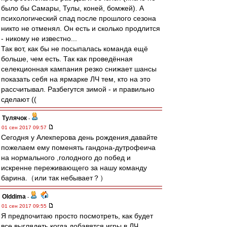
было бы Самары, Тулы, коней, бомжей). А
психологический спад после прошлого сезона
никто не отменял. Он есть и сколько продлится
- никому не известно...
Так вот, как бы не посыпалась команда ещё
больше, чем есть. Так как проведённая
селекционная кампания резко снижает шансы
показать себя на ярмарке ЛЧ тем, кто на это
рассчитывал. Разбегутся зимой - и правильно
сделают ((
Тулячок
-
01 сен 2017 09:57
Сегодня у Алекперова день рождения,давайте
пожелаем ему поменять гандона-дутрофеича
на нормального ,голодного до побед и
искренне переживающего за нашу команду
барина.（или так небывает？）
Olddima
-
01 сен 2017 09:55
Я предпочитаю просто посмотреть, как будет
все выглядеть когда добавятся игры в ЛЧ.