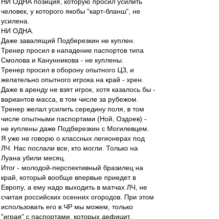
НИ ОДНА позиция, которую просил усилить
человек, у которого якобы "карт-бланш", не
усилена.
НИ ОДНА.
Даже завалящий Подберезкин не куплен.
Тренер просил в нападение паспортов типа
Смолова и Канунникова - не куплены.
Тренер просил в оборону опытного ЦЗ, и
желательно опытного игрока на край - хрен.
Даже в аренду не взят игрок, хотя казалось бы -
вариантов масса, в том числе за рубежом.
Тренер желал усилить середину поля, в том
числе опытными паспортами (Ной, Оздоев) -
не куплены даже Подберезкин с Могилевцем.
Я уже не говорю о классных легионерах под
ЛЧ. Нас послали все, кто могли. Только на
Луана убили месяц.
Итог - молодой-перспективный бразилец на
край, который вообще впервые приедет в
Европу, а ему надо выходить в матчах ЛЧ, не
считая российских осенних огородов. При этом
использовать его в ЧР мы можем, только
"играя" с паспортами, которых дефицит.