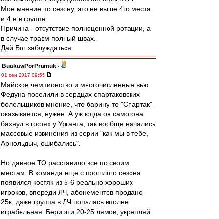
Мое мнение по сезону, это не выше 4го места
и 4 е в группе.
Причина - отсутствие полноценной ротации, а
в случае травм полный швах.
Дай Бог заблуждаться
BuakawPorPramuk
-
01 сен 2017 09:55
Майское чемпионство и многочисленные вью
Федуна поселили в сердцах спартаковских
болельщиков мнение, что барину-то "Спартак",
оказывается, нужен. А уж когда он самогона
бахнул в гостях у Урганта, так вообще начались
массовые извинения из серии "как мы в тебе,
Арнольдыч, ошибались".
Но данное ТО расставило все по своим
местам. В команда еще с прошлого сезона
появился костяк из 5-6 реально хороших
игроков, впереди ЛЧ, абонементов продано
25к, даже группа в ЛЧ попалась вполне
играбельная. Бери эти 20-25 лямов, укрепляй