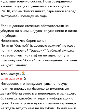
и дальше точечно состав. Пока совершенно
аховая ситуация с деньгами у всех клубов
РФПЛ, кроме "бомжатника", отрывайся вперед,
выстраивай команду на годы...
Если и данное стечение обстоятельств не
убедило ни в чем Федуна, то уже никто и ничто
не убедит.
Непонятно, что барин хочет.
По пути "бомжей" (массовые закупки) не идет,
по пути условной "Баварии" (забирай лучших
из своего чемпионата) он не идет, по пути
пресловутого "Аякса" с его молодежью он тоже
не идет. Занавес.
tver-udomlya
-
01 сен 2017 09:55
Интересно, кто придумал чушь по повуду
покупки игроков на флажке за вменяемые
деньги?Из-за этого мы переплатили за нашего
бразильца вдвое(если верить информации о
цене).Таких игроков нужно покупать заранее,а
не ждать тех,кто нам не по зубам.По ним мы и