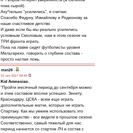
пока сырой).
Аху*тельно "усилились", я считаю.
Спасибо Федуну, Измайлову и Родионову за
наше счастливое детство.
И даже если бы мы реально усилились
условным Смоловым, нам в этом сезоне на
ТРИ фронта играть.
Пока на лавке сидят футболисты уровня
Мельгарехо, говорить о глубине состава -
просто наглая ложь.
man26
-
01 сен 2017 09:40
Kid Amnesiac
,
"Пройти месячный период до сентября можно
и этим составом вполне успешно. Зениту,
Краснодару, ЦСКА - всем еще играть
дополнительные матчи, которых не играть
Спартаку. Как мы умеем использовать это
преимущество - все видели в прошлом сезоне.
Соответственно, самый тяжелый для нас
период начнется со стартом ЛЧ и состав с