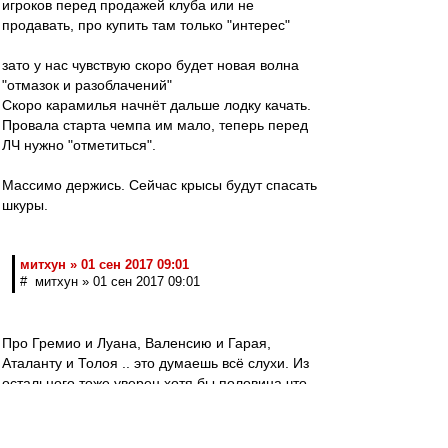
игроков перед продажей клуба или не
продавать, про купить там только "интерес"
зато у нас чувствую скоро будет новая волна
"отмазок и разоблачений"
Скоро карамилья начнёт дальше лодку качать.
Провала старта чемпа им мало, теперь перед
ЛЧ нужно "отметиться".
Массимо держись. Сейчас крысы будут спасать
шкуры.
митхун » 01 сен 2017 09:01
# митхун » 01 сен 2017 09:01
Про Гремио и Луана, Валенсию и Гарая,
Аталанту и Толоя .. это думаешь всё слухи. Из
остального тоже уверен хотя бы половина что-
то было и уверен ещё больше того что не
"всплыло". Главное не это, а результат. А он
пшик ибо игрока по фамилии диспетчер мы по