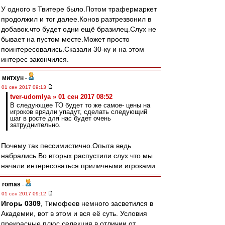
У одного в Твитере было.Потом трафермаркет
продолжил и тог далее.Конов разтрезвонил в
добавок.что будет одни ещё бразилец.Слух не
бывает на пустом месте.Может просто
поинтересовались.Сказали 30-ку и на этом
интерес закончился.
митхун
-
01 сен 2017 09:13
tver-udomlya » 01 сен 2017 08:52
В следующее ТО будет то же самое- цены на
игроков врядли упадут, сделать следующий
шаг в росте для нас будет очень
затруднительно.
Почему так пессимистично.Опыта ведь
набрались.Во вторых распустили слух что мы
начали интересоваться приличными игроками.
romas
-
01 сен 2017 09:12
Игорь 0309
, Тимофеев немного засветился в
Академии, вот в этом и вся её суть. Условия
прекрасные плюс селекция в отличии от