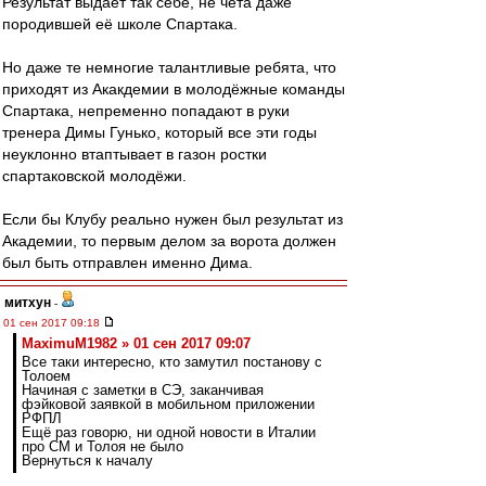
Результат выдаёт так себе, не чета даже
породившей её школе Спартака.
Но даже те немногие талантливые ребята, что
приходят из Акакдемии в молодёжные команды
Спартака, непременно попадают в руки
тренера Димы Гунько, который все эти годы
неуклонно втаптывает в газон ростки
спартаковской молодёжи.
Если бы Клубу реально нужен был результат из
Академии, то первым делом за ворота должен
был быть отправлен именно Дима.
митхун
-
01 сен 2017 09:18
MaximuM1982 » 01 сен 2017 09:07
Все таки интересно, кто замутил постанову с
Толоем
Начиная с заметки в СЭ, заканчивая
фэйковой заявкой в мобильном приложении
РФПЛ
Ещё раз говорю, ни одной новости в Италии
про СМ и Толоя не было
Вернуться к началу