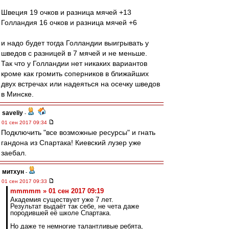
Швеция 19 очков и разница мячей +13
Голландия 16 очков и разница мячей +6
и надо будет тогда Голландии выигрывать у
шведов с разницей в 7 мячей и не меньше.
Так что у Голландии нет никаких вариантов
кроме как громить соперников в ближайших
двух встречах или надеяться на осечку шведов
в Минске.
saveliy
-
01 сен 2017 09:34
Подключить "все возможные ресурсы" и гнать
гандона из Спартака! Киевский лузер уже
заебал.
митхун
-
01 сен 2017 09:33
mmmmm » 01 сен 2017 09:19
Академия существует уже 7 лет.
Результат выдаёт так себе, не чета даже
породившей её школе Спартака.
Но даже те немногие талантливые ребята,