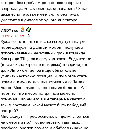
которая без проблем решает все спорные
вопросы, даже с мюнхенской Баварией! У нас,
даже если таковая имеется, то без труда
уместится в дипломат одного директора.
ANDY-rws
-
01 сен 2017 09:59
Хуже всего то, что плюс ко всему тухляку уже
имеющемуся на данный момент, получаем
дополнительный негативный фон в команде.
Как среди ТШ, так и среди игроков. Ведь все же
(в том числе игроки в интервью) говорили, что
да, к Лиге чемпионов надо обязательно
усилить несколько позиций. И ЛЧ могла стать
неким стимулом для вытаскивания себя как
Барон Мюнхгаузен за волосы из болота... А
имея то, что имеем на данный момент,
понимая, что ничего в ЛЧ теперь не светит с
таким составом, какой может быть победный
настрой?
Мне скажут - "профессионалы, должны биться
на смерть и пр." Но, во-первых, там таких
профессионалов раз-два и обчёлся (иначе не