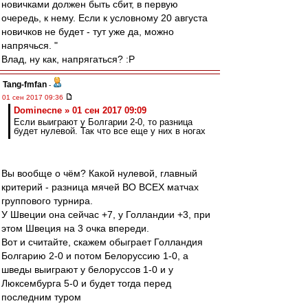
новичками должен быть сбит, в первую
очередь, к нему. Если к условному 20 августа
новичков не будет - тут уже да, можно
напрячься. "
Влад, ну как, напрягаться? :P
Tang-fmfan
-
01 сен 2017 09:36
Dominecne » 01 сен 2017 09:09
Если выиграют у Болгарии 2-0, то разница
будет нулевой. Так что все еще у них в ногах
Вы вообще о чём? Какой нулевой, главный
критерий - разница мячей ВО ВСЕХ матчах
группового турнира.
У Швеции она сейчас +7, у Голландии +3, при
этом Швеция на 3 очка впереди.
Вот и считайте, скажем обыграет Голландия
Болгарию 2-0 и потом Белоруссию 1-0, а
шведы выиграют у белоруссов 1-0 и у
Люксембурга 5-0 и будет тогда перед
последним туром