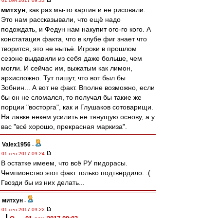
01 сен 2017 09:33
митхун
, как раз мы-то картин и не рисовали.
Это нам рассказывали, что ещё надо
подождать, и Федун нам накупит ого-го кого. А
констатация факта, что в клубе фиг знает что
творится, это не нытьё. Игроки в прошлом
сезоне выдавили из себя даже больше, чем
могли. И сейчас им, выжатым как лимон,
архисложно. Тут пишут, что вот был бы
Зобнин... А вот не факт. Вполне возможно, если
бы он не сломался, то получал бы такие же
порции "восторга", как и Глушаков сотоварищи.
На лавке некем усилить не тянущую основу, а у
вас "всё хорошо, прекрасная маркиза".
Valex1956
-
01 сен 2017 09:24
В остатке имеем, что всё РУ пидорасы.
Чемпионство этот факт только подтвердило. :(
Гвозди бы из них делать...
митхун
-
01 сен 2017 09:22