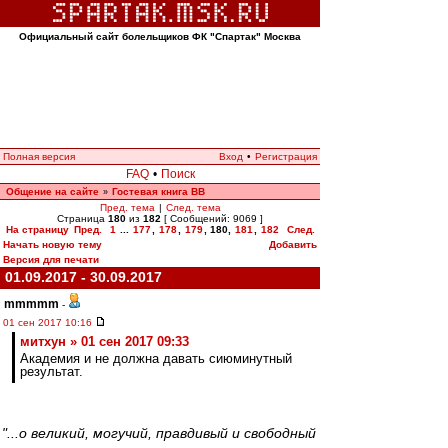
Официальный сайт болельщиков ФК "Спартак" Москва
Полная версия
Вход
•
Регистрация
FAQ
•
Поиск
Общение на сайте
Гостевая книга ВВ
»
Пред. тема
|
След. тема
Страница
180
из
182
[ Сообщений: 9069 ]
На страницу
Пред.
1
...
177
,
178
,
179
,
180
,
181
,
182
След.
Начать новую тему
Добавить
Версия для печати
01.09.2017 - 30.09.2017
mmmmm
-
01 сен 2017 10:16
митхун » 01 сен 2017 09:33
Академия и не должна давать сиюминутный
результат.
"...о великий, могучий, правдивый и свободный