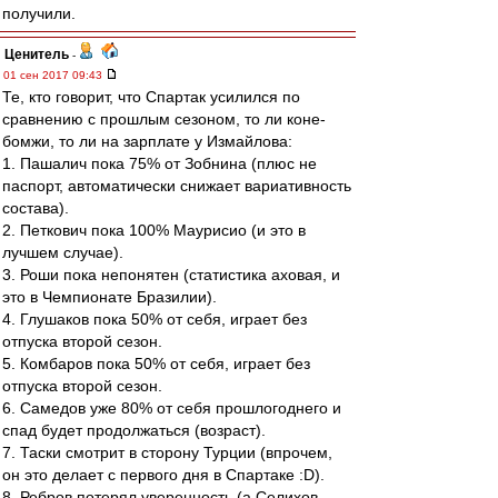
получили.
Ценитель
-
01 сен 2017 09:43
Те, кто говорит, что Спартак усилился по
сравнению с прошлым сезоном, то ли коне-
бомжи, то ли на зарплате у Измайлова:
1. Пашалич пока 75% от Зобнина (плюс не
паспорт, автоматически снижает вариативность
состава).
2. Петкович пока 100% Маурисио (и это в
лучшем случае).
3. Роши пока непонятен (статистика аховая, и
это в Чемпионате Бразилии).
4. Глушаков пока 50% от себя, играет без
отпуска второй сезон.
5. Комбаров пока 50% от себя, играет без
отпуска второй сезон.
6. Самедов уже 80% от себя прошлогоднего и
спад будет продолжаться (возраст).
7. Таски смотрит в сторону Турции (впрочем,
он это делает с первого дня в Спартаке :D).
8. Ребров потерял уверенность (а Селихов