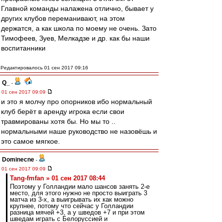
Главной команды налажена отлично, бывает у
других клубов переманивают, на этом
держатся, а как школа по моему не очень. Зато
Тимофеев, Зуев, Мелкадзе и др. как бы наши
воспитанники
Редактировалось 01 сен 2017 09:16
Q_
-
01 сен 2017 09:09
и это я молчу про опорников ибо нормальный
клуб берёт в аренду игрока если свои
травмированы хотя бы. Но мы то ..
нормальными наше руководство не назовёшь и
это самое мягкое.
Dominecne
-
01 сен 2017 09:09
Tang-fmfan » 01 сен 2017 08:44
Поэтому у Голландии мало шансов занять 2-е
место, для этого нужно не просто выиграть 3
матча из 3-х, а выигрывать их как можно
крупнее, потому что сейчас у Голландии
разница мячей +3, а у шведов +7 и при этом
шведам играть с Белоруссией и