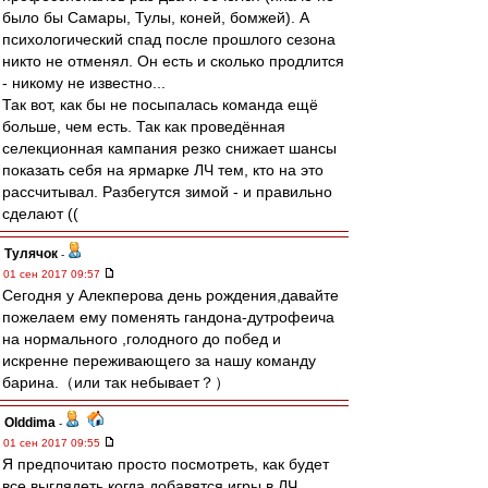
было бы Самары, Тулы, коней, бомжей). А
психологический спад после прошлого сезона
никто не отменял. Он есть и сколько продлится
- никому не известно...
Так вот, как бы не посыпалась команда ещё
больше, чем есть. Так как проведённая
селекционная кампания резко снижает шансы
показать себя на ярмарке ЛЧ тем, кто на это
рассчитывал. Разбегутся зимой - и правильно
сделают ((
Тулячок
-
01 сен 2017 09:57
Сегодня у Алекперова день рождения,давайте
пожелаем ему поменять гандона-дутрофеича
на нормального ,голодного до побед и
искренне переживающего за нашу команду
барина.（или так небывает？）
Olddima
-
01 сен 2017 09:55
Я предпочитаю просто посмотреть, как будет
все выглядеть когда добавятся игры в ЛЧ.