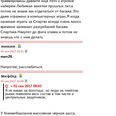
травмированы.давайте ещё пято к игроков
наберём.Любимая занятия прошлых лет,а
потом не знаем как отделаться от багажа.Это
даже отражено в компьютерных играх.Я когда
начинаю играть за Спартак всегда очень много
времени занимает разгребаний багажа
Спартака.Накупят до фига хлама.а потом не
знаешь что с ним делать.
mmmmm
-
01 сен 2017 10:01
man26
,
Напротив, расслабиться.
МосфОлд
-
01 сен 2017 10:00
Q_ » 01 сен 2017 08:43
Я не киваю на болотных, но люди на тяжёлом
рынке поменяли весь состав в том числе и
центральных защитников,
У бомже/бакланов массивная чёрная касса,