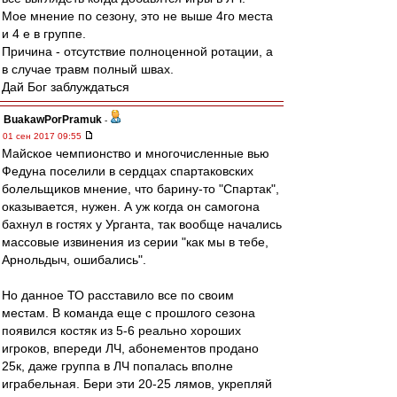
Мое мнение по сезону, это не выше 4го места
и 4 е в группе.
Причина - отсутствие полноценной ротации, а
в случае травм полный швах.
Дай Бог заблуждаться
BuakawPorPramuk
-
01 сен 2017 09:55
Майское чемпионство и многочисленные вью
Федуна поселили в сердцах спартаковских
болельщиков мнение, что барину-то "Спартак",
оказывается, нужен. А уж когда он самогона
бахнул в гостях у Урганта, так вообще начались
массовые извинения из серии "как мы в тебе,
Арнольдыч, ошибались".
Но данное ТО расставило все по своим
местам. В команда еще с прошлого сезона
появился костяк из 5-6 реально хороших
игроков, впереди ЛЧ, абонементов продано
25к, даже группа в ЛЧ попалась вполне
играбельная. Бери эти 20-25 лямов, укрепляй