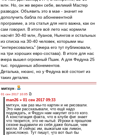
млн. Но, он же верен себе, великий Мастер
разводок. Объявить это в мае - значит не
дополучить бабла по абонементной
программе, а эта статья для него важна, как он
сам говорил. В итоге всё лето нас кормили
насчёт 30-40 млн, Луанов, Ньянгов и остальных
из списка на 30-40 человек, которыми мы
"интересовались" (вчера его тут публиковали,
на три хороших евро-состава). В итоге для нас
вчера вышел огромный Пшик. А для Федуна 25
тыс. проданных абонементов.
Деталька, нюанс, но у Федуна всё состоит из
таких деталек.
митхун
-
01 сен 2017 10:05
man26 » 01 сен 2017 09:33
митхун, как раз мы-то картин и не рисовали.
Это нам рассказывали, что ещё надо
подождать, и Федун нам накупит ого-го кого.
А констатация факта, что в клубе фиг знает
что творится, это не нытьё. Игроки в прошлом
сезоне выдавили из себя даже больше, чем
могли. И сейчас им, выжатым как лимон,
архисложно. Тут пишут, что вот был бы