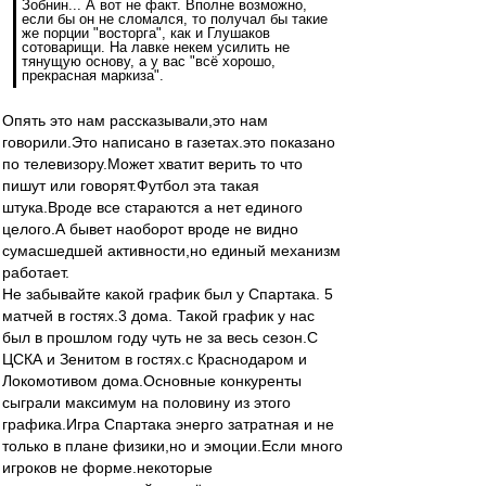
Зобнин... А вот не факт. Вполне возможно,
если бы он не сломался, то получал бы такие
же порции "восторга", как и Глушаков
сотоварищи. На лавке некем усилить не
тянущую основу, а у вас "всё хорошо,
прекрасная маркиза".
Опять это нам рассказывали,это нам
говорили.Это написано в газетах.это показано
по телевизору.Может хватит верить то что
пишут или говорят.Футбол эта такая
штука.Вроде все стараются а нет единого
целого.А бывет наоборот вроде не видно
сумасшедшей активности,но единый механизм
работает.
Не забывайте какой график был у Спартака. 5
матчей в гостях.3 дома. Такой график у нас
был в прошлом году чуть не за весь сезон.С
ЦСКА и Зенитом в гостях.с Краснодаром и
Локомотивом дома.Основные конкуренты
сыграли максимум на половину из этого
графика.Игра Спартака энерго затратная и не
только в плане физики,но и эмоции.Если много
игроков не форме.некоторые