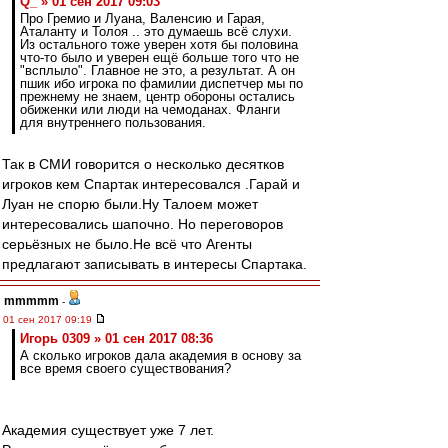
Q_ » 01 сен 2017 09:03
Про Гремио и Луана, Валенсию и Гарая,
Аталанту и Толоя .. это думаешь всё слухи.
Из остального тоже уверен хотя бы половина
что-то было и уверен ещё больше того что не
"всплыло". Главное не это, а результат. А он
пшик ибо игрока по фамилии диспетчер мы по
прежнему не знаем, центр обороны остались
обиженки или люди на чемоданах. Фланги
для внутреннего пользования.
Так в СМИ говорится о несколько десятков
игроков кем Спартак интересовался .Гарай и
Луан не спорю были.Ну Талоем может
интересовались шапочно. Но переговоров
серьёзных не было.Не всё что Агенты
предлагают записывать в интересы Спартака.
mmmmm
-
01 сен 2017 09:19
Игорь 0309 » 01 сен 2017 08:36
А сколько игроков дала академия в основу за
все время своего существования?
Академия существует уже 7 лет.