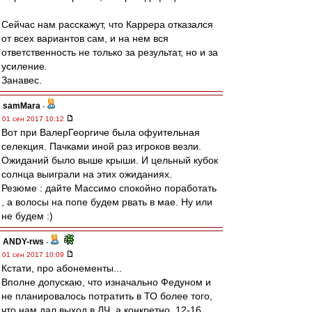
Сейчас нам расскажут, что Каррера отказался
от всех вариантов сам, и на нем вся
ответственность не только за результат, но и за
усиление.
Занавес.
samMara
-
01 сен 2017 10:12
Вот при ВалерГеоргиче была офуительная
селекция. Пачками иной раз игроков везли.
Ожиданий было выше крыши. И цельный кубок
солнца выиграли на этих ожиданиях.
Резюме : дайте Массимо спокойно поработать
, а волосы на попе будем рвать в мае. Ну или
не будем :)
ANDY-rws
-
01 сен 2017 10:09
Кстати, про абонементы...
Вполне допускаю, что изначально Федуном и
не планировалось потратить в ТО более того,
что нам дал выход в ЛЧ, а конкретно, 12-16