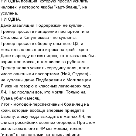
НИ ОДНА позиция, которую просил усилить
человек, у которого якобы "карт-бланш", не
усилена.
НИ ОДНА.
Даже завалящий Подберезкин не куплен.
Тренер просил в нападение паспортов типа
Смолова и Канунникова - не куплены.
Тренер просил в оборону опытного ЦЗ, и
желательно опытного игрока на край - хрен.
Даже в аренду не взят игрок, хотя казалось бы -
вариантов масса, в том числе за рубежом.
Тренер желал усилить середину поля, в том
числе опытными паспортами (Ной, Оздоев) -
не куплены даже Подберезкин с Могилевцем.
Я уже не говорю о классных легионерах под
ЛЧ. Нас послали все, кто могли. Только на
Луана убили месяц.
Итог - молодой-перспективный бразилец на
край, который вообще впервые приедет в
Европу, а ему надо выходить в матчах ЛЧ, не
считая российских осенних огородов. При этом
использовать его в ЧР мы можем, только
"играя" с паспортами, которых дефицит.