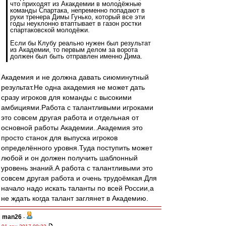
что приходят из Акакдемии в молодёжные
команды Спартака, непременно попадают в
руки тренера Димы Гунько, который все эти
годы неуклонно втаптывает в газон ростки
спартаковской молодёжи.
Если бы Клубу реально нужен был результат
из Академии, то первым делом за ворота
должен был быть отправлен именно Дима.
Академия и не должна давать сиюминутный
результат.Не одна академия не может дать
сразу игроков для команды с высокими
амбициями.Работа с талантливыми игроками
это совсем другая работа и отдельная от
основной работы Академии..Академия это
просто станок для выпуска игроков
определённого уровня.Туда поступить может
любой и он должен получить шаблонный
уровень знаний.А работа с талантливыми это
совсем другая работа и очень трудоёмкая.Для
начало надо искать таланты по всей России,а
не ждать когда талант заглянет в Академию.
man26
-