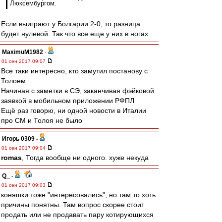
Люксембургом.
Если выиграют у Болгарии 2-0, то разница
будет нулевой. Так что все еще у них в ногах
MaximuM1982
-
01 сен 2017 09:07
Все таки интересно, кто замутил постанову с
Толоем
Начиная с заметки в СЭ, заканчивая фэйковой
заявкой в мобильном приложении РФПЛ
Ещё раз говорю, ни одной новости в Италии
про СМ и Толоя не было
Игорь 0309
-
01 сен 2017 09:04
romas
, Тогда вообще ни одного. хуже некуда
Q_
-
01 сен 2017 09:03
коняшки тоже "интересовались", но там то хоть
причины понятны. Там вопрос скорее стоит
продать или не продавать пару котирующихся