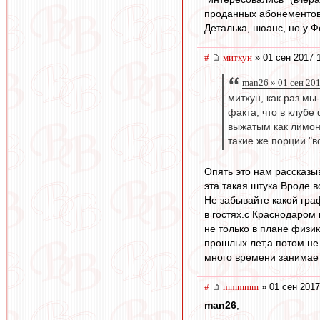
проданных абонементов
Деталька, нюанс, но у Ф
#
митхун
» 01 сен 2017 
man26 » 01 сен 20
митхун, как раз мы
факта, что в клубе
выжатым как лимон,
такие же порции "в
Опять это нам рассказыв
эта такая штука.Вроде 
Не забывайте какой граф
в гостях.с Краснодаром
не только в плане физи
прошлых лет,а потом не
много времени занимает
#
mmmmm
» 01 сен 2017
man26
,