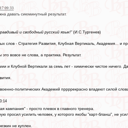
17 09:33
жна давать сиюминутный результат.
 правдивый и свободный русский язык!"
(И.С.Тургенев)
ых слов - Стратегия Развития, Клубная Вертикаль, Академия... и про
 это вовсе не слова, а практика. Результат.
мии и Клубной Вертикали за семь лет - химически чистое ничего.
вития.
и военно-политических Академий пррррекрасно владеют силой слов
0:14
 кампания" - просто плевок в главного тренера.
ю просил усилить человек, у которого якобы "карт-бланш", не уси
езкин не куплен.