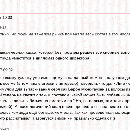
.
7 10:00
8:43
отных, но люди на тяжёлом рынке поменяли весь состав в том числ
вная чёрная касса, которая без проблем решает все спорные вопр
 труда уместится в дипломат одного директора.
7 09:59
с ко всему тухляку уже имеющемуся на данный момент, получаем д
дь все же (в том числе игроки в интервью) говорили, что да, к Лиге
тимулом для вытаскивания себя как Барон Мюнхгаузен за волосы из 
Ч теперь не светит с таким составом, какой может быть победный 
оналы, должны биться на смерть и пр." Но, во-первых, там таких п
мжей). А психологический спад после прошлого сезона никто не отм
ыпалась команда ещё больше, чем есть. Так как проведённая селек
это рассчитывал. Разбегутся зимой - и правильно сделают ((