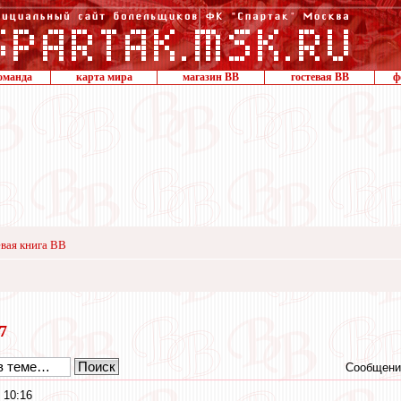
оманда
карта мира
магазин ВВ
гостевая ВВ
ф
вая книга ВВ
17
Сообщени
 10:16