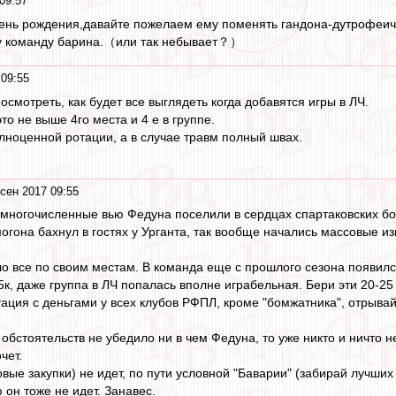
09:57
ень рождения,давайте пожелаем ему поменять гандона-дутрофеича
у команду барина.（или так небывает？）
 09:55
смотреть, как будет все выглядеть когда добавятся игры в ЛЧ.
то не выше 4го места и 4 е в группе.
олноценной ротации, а в случае травм полный швах.
сен 2017 09:55
многочисленные вью Федуна поселили в сердцах спартаковских бол
могона бахнул в гостях у Урганта, так вообще начались массовые и
о все по своим местам. В команда еще с прошлого сезона появился
к, даже группа в ЛЧ попалась вполне играбельная. Бери эти 20-25
ация с деньгами у всех клубов РФПЛ, кроме "бомжатника", отрывай
обстоятельств не убедило ни в чем Федуна, то уже никто и ничто не
чет.
вые закупки) не идет, по пути условной "Баварии" (забирай лучших 
 он тоже не идет. Занавес.