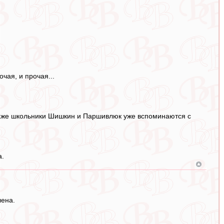
чая, и прочая...
 Даже школьники Шишкин и Паршивлюк уже вспоминаются с
а.
лена.