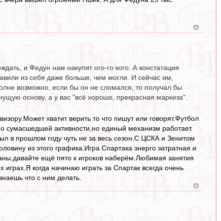
ждать, и Федун нам накупит ого-го кого. А констатация
давили из себя даже больше, чем могли. И сейчас им,
Вполне возможно, если бы он не сломался, то получал бы
нущую основу, а у вас "всё хорошо, прекрасная маркиза".
визору.Может хватит верить то что пишут или говорят.Футбол
дно сумасшедшей активности,но единый механизм работает.
был в прошлом году чуть не за весь сезон.С ЦСКА и Зенитом
ловину из этого графика.Игра Спартака энерго затратная и
ваны.давайте ещё пято к игроков наберём.Любимая занятия
 играх.Я когда начинаю играть за Спартак всегда очень
наешь что с ним делать.