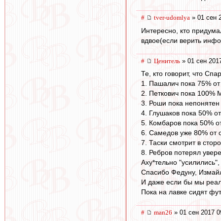
#
tver-udomlya
» 01 сен 
Интересно, кто придума
вдвое(если верить инфо
#
Ценитель
» 01 сен 201
Те, кто говорит, что Сп
1. Пашалич пока 75% от
2. Петкович пока 100% М
3. Роши пока непонятен 
4. Глушаков пока 50% от
5. Комбаров пока 50% от
6. Самедов уже 80% от 
7. Таски смотрит в стор
8. Ребров потерял увере
Аху*тельно "усилились",
Спасибо Федуну, Измайл
И даже если бы мы реал
Пока на лавке сидят фут
#
man26
» 01 сен 2017 0