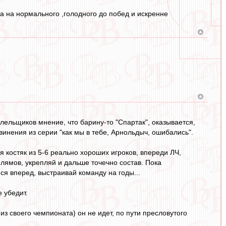
 на нормального ,голодного до побед и искренне
ельщиков мнение, что барину-то "Спартак", оказывается,
звинения из серии "как мы в тебе, Арнольдыч, ошибались".
 костяк из 5-6 реально хороших игроков, впереди ЛЧ,
 лямов, укрепляй и дальше точечно состав. Пока
ся вперед, выстраивай команду на годы...
 убедит.
из своего чемпионата) он не идет, по пути пресловутого