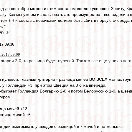
д до сентября можно и этим составом вполне успешно. Зениту, Кр
таку. Как мы умеем использовать это преимущество - все видели в
том ЛЧ и состав с новичками должен быть сбит, в первую очередь, к
. "
я? :P
17 09:36
н 2017 09:09
лгарии 2-0, то разница будет нулевой. Так что все еще у них в нога
 нулевой, главный критерий - разница мячей ВО ВСЕХ матчах груп
, у Голландии +3, при этом Швеция на 3 очка впереди.
 обыграет Голландия Болгарию 2-0 и потом Белоруссию 1-0, а шведы
туром
ица мячей +13
азница мячей +6
ландии выигрывать у шведов с разницей в 7 мячей и не меньше.