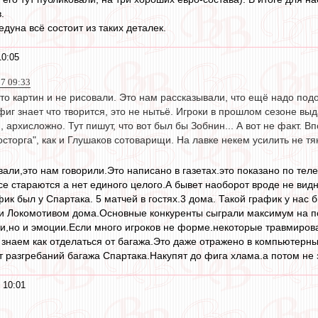
.
едуна всё состоит из таких деталек.
10:05
17 09:33
-то картин и не рисовали. Это нам рассказывали, что ещё надо подо
 фиг знает что творится, это не нытьё. Игроки в прошлом сезоне вы
 архисложно. Тут пишут, что вот был бы Зобнин... А вот не факт. 
осторга", как и Глушаков сотоварищи. На лавке некем усилить не тя
али,это нам говорили.Это написано в газетах.это показано по теле
все стараются а нет единого целого.А бывет наоборот вроде не ви
ик был у Спартака. 5 матчей в гостях.3 дома. Такой график у нас 
 и Локомотивом дома.Основные конкуренты сыграли максимум на по
ки,но и эмоции.Если много игроков не форме.некоторые травмиро
 знаем как отделаться от багажа.Это даже отражено в компьютерных
 разгребаний багажа Спартака.Накупят до фига хлама.а потом не з
 10:01