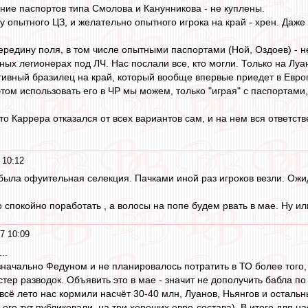
ние паспортов типа Смолова и Канунникова - не куплены.
 опытного ЦЗ, и желательно опытного игрока на край - хрен. Даже в
ередину поля, в том числе опытными паспортами (Ной, Оздоев) - 
ных легионерах под ЛЧ. Нас послали все, кто могли. Только на Луа
тивный бразилец на край, который вообще впервые приедет в Европу
том использовать его в ЧР мы можем, только "играя" с паспортами
то Каррера отказался от всех вариантов сам, и на нем вся ответстве
 10:12
была офуительная селекция. Пачками иной раз игроков везли. Ож
спокойно поработать , а волосы на попе будем рвать в мае. Ну или
7 10:09
..
начально Федуном и не планировалось потратить в ТО более того, ч
тер разводок. Объявить это в мае - значит не дополучить бабла по
 всё лето нас кормили насчёт 30-40 млн, Луанов, Ньянгов и осталь
 его тут публиковали, на три хороших евро-состава). В итоге для 