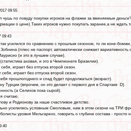
2017 09:55
л чушь по повуду покупки игроков на флажке за вменяемые деньги
рмации о цене).Таких игроков нужно покупать заранее,а не ждать т
7 09:43
артак усилился по сравнению с прошлым сезоном, то ли коне-бомжи,
 Зобнина (плюс не паспорт, автоматически снижает вариативность с
аурисио (и это в лучшем случае).
(статистика аховая, и это в Чемпионате Бразилии).
 себя, играет без отпуска второй сезон.
 себя, играет без отпуска второй сезон.
себя прошлогоднего и спад будет продолжаться (возраст).
ону Турции (впрочем, он это делает с первого дня в Спартаке :D).
нность (а Селихов пока сырой).
 я считаю.
ову и Родионову за наше счастливое детство.
ьно усилились условным Смоловым, нам в этом сезоне на ТРИ фро
болисты уровня Мельгарехо, говорить о глубине состава - просто н
9:40