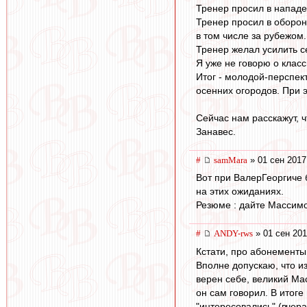
Тренер просил в нападе
Тренер просил в оборону
в том числе за рубежом.
Тренер желал усилить с
Я уже не говорю о класс
Итог - молодой-перспек
осенних огородов. При э
Сейчас нам расскажут, ч
Занавес.
#
samMara
» 01 сен 2017
Вот при ВалерГеоргиче 
на этих ожиданиях.
Резюме : дайте Массимо 
#
ANDY-rws
» 01 сен 201
Кстати, про абонементы.
Вполне допускаю, что из
верен себе, великий Мас
он сам говорил. В итоге
"интересовались" (вчера