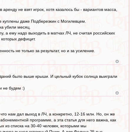
 аренду не взят игрок, хотя казалось бы - вариантов масса,
не куплены даже Подберезкин с Могилевцем.
на убили месяц.
, а ему надо выходить в матчах ЛЧ, не считая российских
, которых дефицит.
нность не только за результат, но и за усиление.
иданий было выше крыши. И цельный кубок солнца выиграли
 не будем :)
то нам дал выход в ЛЧ, а конкретно, 12-16 млн. Но, он же
 абонементной программе, а эта статья для него важна, как
ных из списка на 30-40 человек, которыми мы
нас вчера вышел огромный Пшик. А для Федуна 25 тыс.