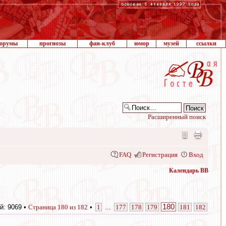
орумы
прогнозы
фан-клуб
юмор
музей
ссылки
Расширенный поиск
FAQ
Регистрация
Вход
Календарь ВВ
180
й: 9069 •
Страница
180
из
182
•
1
...
177
178
179
181
182