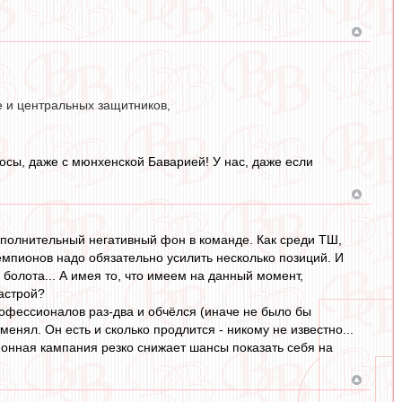
е и центральных защитников,
осы, даже с мюнхенской Баварией! У нас, даже если
ополнительный негативный фон в команде. Как среди ТШ,
 чемпионов надо обязательно усилить несколько позиций. И
болота... А имея то, что имеем на данный момент,
настрой?
рофессионалов раз-два и обчёлся (иначе не было бы
енял. Он есть и сколько продлится - никому не известно...
ционная кампания резко снижает шансы показать себя на