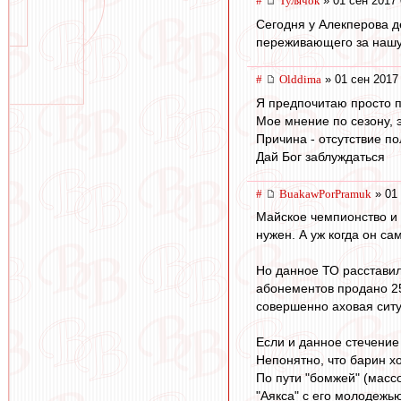
#
Тулячок
» 01 сен 2017 
Сегодня у Алекперова д
переживающего за наш
#
Olddima
» 01 сен 2017
Я предпочитаю просто по
Мое мнение по сезону, э
Причина - отсутствие п
Дай Бог заблуждаться
#
BuakawPorPramuk
» 01 
Майское чемпионство и 
нужен. А уж когда он са
Но данное ТО расставил
абонементов продано 25
совершенно аховая ситу
Если и данное стечение 
Непонятно, что барин хо
По пути "бомжей" (массо
"Аякса" с его молодежью