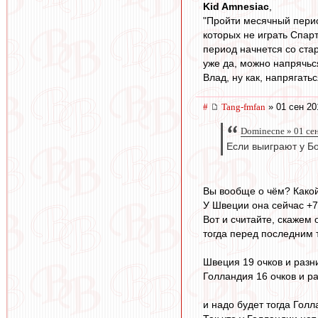
Kid Amnesiac
,
"Пройти месячный перио
которых не играть Спар
период начнется со стар
уже да, можно напрячься
Влад, ну как, напрягатьс
#
Tang-fmfan
» 01 сен 20
Dominecne » 01 се
Если выиграют у Бо
Вы вообще о чём? Какой
У Швеции она сейчас +7
Вот и считайте, скажем
тогда перед последним 
Швеция 19 очков и разн
Голландия 16 очков и р
и надо будет тогда Гол