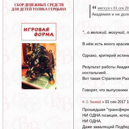
СБОР ДЕНЕЖНЫХ СРЕДСТВ
митхун » 01 сен 20
ДЛЯ ДЕТЕЙ ТОЛИКА ГЕРЦЫНА
Академия и не дол
"...о великий, могучий,
В нём есть много красив
Однако, критерий истины
Результат работы Акаде
ностальгией...
Вот такая Стратегия Раз
Говорят, что выпускник
#
Stemid
» 01 сен 2017 1
Прошедшая "трансферная
НИ ОДНА позиция, котору
НИ ОДНА.
Даже завалящий Подбер