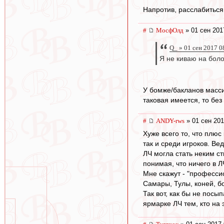
Напротив, расслабиться
#
МосфОлд
» 01 сен 201
Q_ » 01 сен 2017 0
Я не киваю на бол
У бомже/бакланов масси
таковая имеется, то без
#
ANDY-rws
» 01 сен 201
Хуже всего то, что плю
так и среди игроков. Ве
ЛЧ могла стать неким с
понимая, что ничего в Л
Мне скажут - "професси
Самары, Тулы, коней, бо
Так вот, как бы не пос
ярмарке ЛЧ тем, кто на 