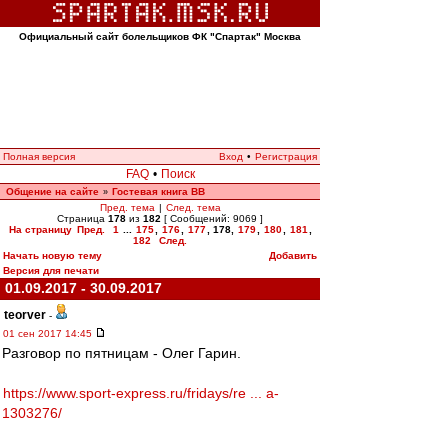
Официальный сайт болельщиков ФК "Спартак" Москва
Полная версия
Вход
•
Регистрация
FAQ
•
Поиск
Общение на сайте
Гостевая книга ВВ
»
Пред. тема
|
След. тема
Страница
178
из
182
[ Сообщений: 9069 ]
На страницу
Пред.
1
...
175
,
176
,
177
,
178
,
179
,
180
,
181
,
182
След.
Начать новую тему
Добавить
Версия для печати
01.09.2017 - 30.09.2017
teorver
-
01 сен 2017 14:45
Разговор по пятницам - Олег Гарин.
https://www.sport-express.ru/fridays/re ... a-
1303276/