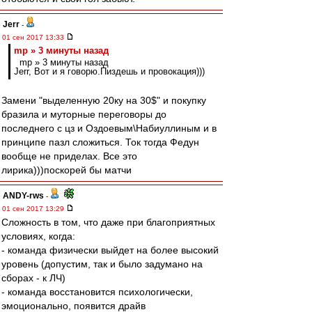
Jerr
-
01 сен 2017 13:33
mp » 3 минуты назад
mp » 3 минуты назад
Jerr, Вот и я говорю.Пиздешь и провокация)))
Замени "выделенную 20ку на 30$" и покупку
бразила и муторные переговоры до
последнего с цз и Оздоевым\Набиуллиным и в
принципе пазл сложиться. Ток тогда Федун
вообще не приделах. Все это
лирика)))поскорей бы матчи
ANDY-rws
-
01 сен 2017 13:29
Сложность в том, что даже при благоприятных
условиях, когда:
- команда физически выйдет на более высокий
уровень (допустим, так и было задумано на
сборах - к ЛЧ)
- команда восстановится психологически,
эмоционально, появится драйв