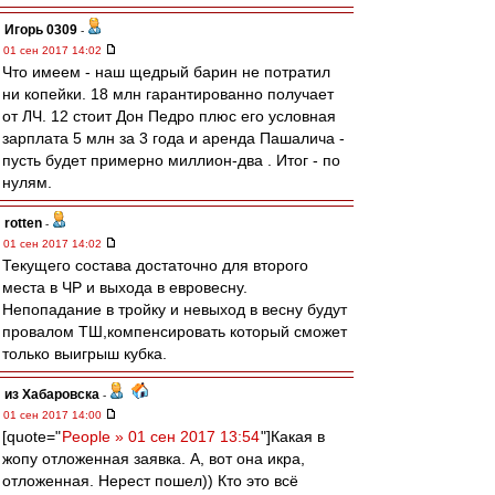
Игорь 0309
-
01 сен 2017 14:02
Что имеем - наш щедрый барин не потратил
ни копейки. 18 млн гарантированно получает
от ЛЧ. 12 стоит Дон Педро плюс его условная
зарплата 5 млн за 3 года и аренда Пашалича -
пусть будет примерно миллион-два . Итог - по
нулям.
rotten
-
01 сен 2017 14:02
Текущего состава достаточно для второго
места в ЧР и выхода в евровесну.
Непопадание в тройку и невыход в весну будут
провалом ТШ,компенсировать который сможет
только выигрыш кубка.
из Хабаровска
-
01 сен 2017 14:00
[quote="
People » 01 сен 2017 13:54
"]Какая в
жопу отложенная заявка. А, вот она икра,
отложенная. Нерест пошел)) Кто это всё