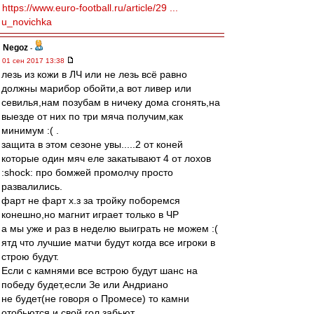
https://www.euro-football.ru/article/29 ...
u_novichka
Negoz
-
01 сен 2017 13:38
лезь из кожи в ЛЧ или не лезь всё равно
должны марибор обойти,а вот ливер или
севилья,нам позубам в ничеку дома сгонять,на
выезде от них по три мяча получим,как
минимум :( .
защита в этом сезоне увы.....2 от коней
которые один мяч еле закатывают 4 от лохов
:shock: про бомжей промолчу просто
развалились.
фарт не фарт х.з за тройку поборемся
конешно,но магнит играет только в ЧР
а мы уже и раз в неделю выиграть не можем :(
ятд что лучшие матчи будут когда все игроки в
строю будут.
Если с камнями все встрою будут шанс на
победу будет,если Зе или Андриано
не будет(не говоря о Промесе) то камни
отобьются и свой гол забьют.