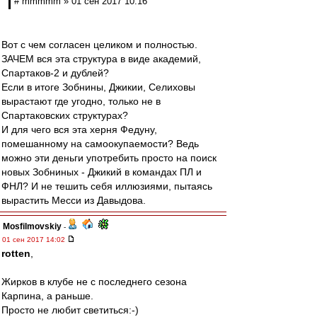
# mmmmm » 01 сен 2017 10:16
Вот с чем согласен целиком и полностью.
ЗАЧЕМ вся эта структура в виде академий,
Спартаков-2 и дублей?
Если в итоге Зобнины, Джикии, Селиховы
вырастают где угодно, только не в
Спартаковских структурах?
И для чего вся эта херня Федуну,
помешанному на самоокупаемости? Ведь
можно эти деньги употребить просто на поиск
новых Зобниных - Джикий в командах ПЛ и
ФНЛ? И не тешить себя иллюзиями, пытаясь
вырастить Месси из Давыдова.
Mosfilmovskiy
-
01 сен 2017 14:02
rotten
,
Жирков в клубе не с последнего сезона
Карпина, а раньше.
Просто не любит светиться:-)