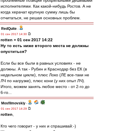
проблемные позиции профильными дешевыми
исполнителями. Как какой-нибудь Ростов. А не
когда херачат крупную сумму лишь бы
отчитаться, не решая основных проблем.
RedQuite
-
01 сен 2017 14:30
rotten » 01 сен 2017 14:22
Ну то есть ниже второго места не должны
опуститься?
Если бы все были в равных условиях - не
должны. А так - Рубин и Краснодар без ЕК (в
недельном цикле), плюс Локо (ЛЕ все-таки не
ЛЧ по нагрузке), плюс кони (у них опыт ЛЧ).
Итого, можем занять любое место - от 2-го до
6-го...
Mosfilmovskiy
-
01 сен 2017 14:29
rotten
,
Кто чего говорит - у них и спрашивай:-)