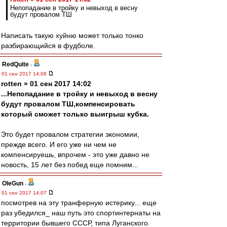
Непопадание в тройку и невыход в весну
будут провалом ТШ
Написать такую хуйню может только тонко
разбирающийся в фудболе.
RedQuite
-
01 сен 2017 14:08
rotten » 01 сен 2017 14:02
...Непопадание в тройку и невыход в весну
будут провалом ТШ,компенсировать
который сможет только выигрыш кубка.
Это будет провалом стратегии экономии,
прежде всего. И его уже ни чем не
компенсируешь, впрочем - это уже давно не
новость, 15 лет без побед еще помним...
OleGun
-
01 сен 2017 14:07
посмотрев на эту транферную истерику... еще
раз убедился_ наш путь это спортинтернаты на
территории бывшего СССР, типа Луганского.