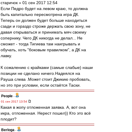
старичок » 01 сен 2017 12:54
Если Педро будет на левом краю, то должна
быть капитально пересмотрена игра ДК.
Теперь он должен будет больше находиться
сзади и гораздо строже держать свою зону, не
давая открываться и принимать мяч своему
сопернику. Чего ДК никогда не делал... Не
сможет - тогда Тигиева там наигрывать и
обучать, хоть "боковым правилком", а ДК на
лавку.
К сожалению с крайками (самые слабые) наши
позиции не сделано ничего.Надеялся на
Рауша слева .Может стоит Джикию пробовать,
но это при условии, если остаётся Таски.
People
-
01 сен 2017 13:54
Какая в жопу отложенная заявка. А, вот она
икра, отложенная. Нерест пошел)) Кто это всё
плодит?
Berloga
-