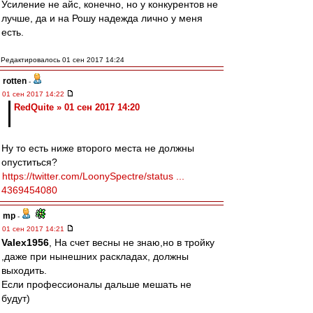
Усиление не айс, конечно, но у конкурентов не
лучше, да и на Рошу надежда лично у меня
есть.
Редактировалось 01 сен 2017 14:24
rotten
-
01 сен 2017 14:22
RedQuite » 01 сен 2017 14:20
Ну то есть ниже второго места не должны
опуститься?
https://twitter.com/LoonySpectre/status ...
4369454080
mp
-
01 сен 2017 14:21
Valex1956
, На счет весны не знаю,но в тройку
,даже при нынешних раскладах, должны
выходить.
Если профессионалы дальше мешать не
будут)