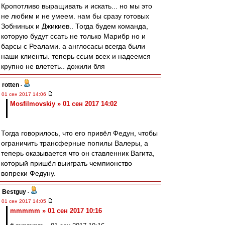
Кропотливо выращивать и искать... но мы это
не любим и не умеем. нам бы сразу готовых
Зобниных и Джикиев.. Тогда будем команда,
которую будут ссать не только Марибр но и
барсы с Реалами. а англосасы всегда были
наши клиенты. теперь ссым всех и надеемся
крупно не влететь.. дожили бля
rotten
-
01 сен 2017 14:06
Mosfilmovskiy » 01 сен 2017 14:02
Тогда говорилось, что его привёл Федун, чтобы
ограничить трансферные попилы Валеры, а
теперь оказывается что он ставленник Вагита,
который пришёл выиграть чемпионство
вопреки Федуну.
Bestguy
-
01 сен 2017 14:05
mmmmm » 01 сен 2017 10:16