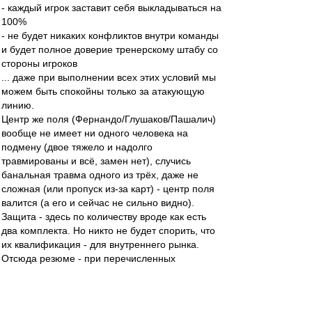
- каждый игрок заставит себя выкладываться на
100%
- не будет никаких конфликтов внутри команды
и будет полное доверие тренерскому штабу со
стороны игроков
... даже при выполнении всех этих условий мы
можем быть спокойны только за атакующую
линию.
Центр же поля (Фернандо/Глушаков/Пашалич)
вообще не имеет ни одного человека на
подмену (двое тяжело и надолго
травмированы и всё, замен нет), случись
банальная травма одного из трёх, даже не
сложная (или пропуск из-за карт) - центр поля
валится (а его и сейчас не сильно видно).
Защита - здесь по количеству вроде как есть
два комплекта. Но никто не будет спорить, что
их квалификация - для внутреннего рынка.
Отсюда резюме - при перечисленных
благоприятных условиях сможем:
- подтянуться в ЧР максимум в еврокубковую
зону