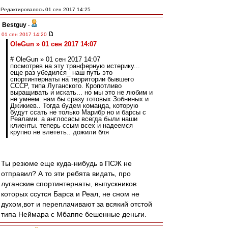
Редактировалось 01 сен 2017 14:25
Bestguy
-
01 сен 2017 14:20
OleGun » 01 сен 2017 14:07
# OleGun » 01 сен 2017 14:07
посмотрев на эту транферную истерику...
еще раз убедился_ наш путь это
спортинтернаты на территории бывшего
СССР, типа Луганского. Кропотливо
выращивать и искать... но мы это не любим и
не умеем. нам бы сразу готовых Зобниных и
Джикиев.. Тогда будем команда, которую
будут ссать не только Марибр но и барсы с
Реалами. а англосасы всегда были наши
клиенты. теперь ссым всех и надеемся
крупно не влететь.. дожили бля
Ты резюме еще куда-нибудь в ПСЖ не
отправил? А то эти ребята видать, про
луганские спортинтернаты, выпускников
которых ссутся Барса и Реал, не сном не
духом,вот и переплачивают за всякий отстой
типа Неймара с Мбаппе бешенные деньги.