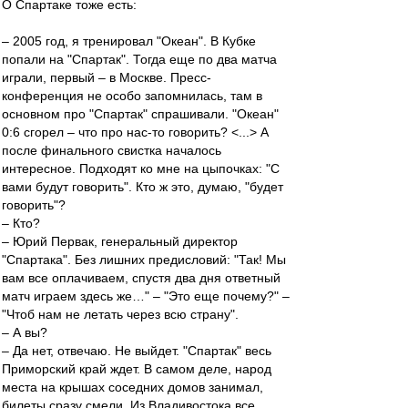
О Спартаке тоже есть:
– 2005 год, я тренировал "Океан". В Кубке
попали на "Спартак". Тогда еще по два матча
играли, первый – в Москве. Пресс-
конференция не особо запомнилась, там в
основном про "Спартак" спрашивали. "Океан"
0:6 сгорел – что про нас-то говорить? <...> А
после финального свистка началось
интересное. Подходят ко мне на цыпочках: "С
вами будут говорить". Кто ж это, думаю, "будет
говорить"?
– Кто?
– Юрий Первак, генеральный директор
"Спартака". Без лишних предисловий: "Так! Мы
вам все оплачиваем, спустя два дня ответный
матч играем здесь же…" – "Это еще почему?" –
"Чтоб нам не летать через всю страну".
– А вы?
– Да нет, отвечаю. Не выйдет. "Спартак" весь
Приморский край ждет. В самом деле, народ
места на крышах соседних домов занимал,
билеты сразу смели. Из Владивостока все