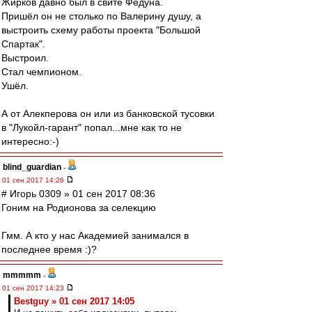
Жирков давно был в свите Федуна.
Пришёл он не столько по Валерину душу, а
выстроить схему работы проекта "Большой
Спартак".
Выстроил.
Стал чемпионом.
Ушёл.
А от Алекперова он или из банковской тусовки
в "Лукойл-гарант" попал...мне как то не
интересно:-)
blind_guardian
-
01 сен 2017 14:26
# Игорь 0309 » 01 сен 2017 08:36
Гоним на Родионова за селекцию
Гмм. А кто у нас Академией занимался в
последнее время :)?
mmmmm
-
01 сен 2017 14:23
Bestguy » 01 сен 2017 14:05