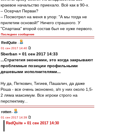
краевое начальство приехало. Всё как в 90-х.
– Осерчал Первак?
– Посмотрел на меня в упор: "А мы тогда не
прилетим основой!" Ничего страшного. У
"Спартака" второй состав был не хуже первого.
Последнее сообщение
RedQuite
-
01 сен 2017 14:40
Sberban » 01 сен 2017 14:33
...Стратегия экономии, это когда закрывают
проблемные позиции профильными
дешевыми исполнителями...
Ну да, Петкович, Тигиев, Пашалич, да даже
Роша - все очень экономно, з/п у них около 1,5-
2 ляма максимум. Все игроки строго на
перспективу...
rotten
-
01 сен 2017 14:39
RedQuite » 01 сен 2017 14:30