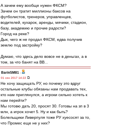
А зачем ему вообще нужен ФКСМ?
Зачем он тратит миллионы баксов на
футболистов, тренеров, управленцев,
водителей, кухарок, аренды, мячики, стадион,
базу, академию и прочие радости?
Город на реке?
Дык, чего ж не продал ФКСМ, едва получив
землю под застройку?
Думаю, что здесь дело вовсе не в деньгах, а в
том, за что банят на ВВ...
BarinSM81
-
01 сен 2017 14:22
Не хочу защищать РУ, но почему это вдруг
остальные клубы обязаны нам продавать тех,
кто нам приглянулся, а игроки сильно хотеть к
нам перейти?
Мы готовю дать 20, просят 30. Готовы на зп в 3
млн, а игрок хочет 5. Ну и как быть?
Болельщики Ливерпуля тоже РУ хуесосят за то,
что Промес еще не у них?