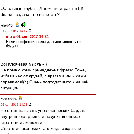
Остальные клубы ПЛ тоже не играют в ЕК.
Значит, задача - не вылететь?
vlad45
-
01 сен 2017 14:37
mp » 01 сен 2017 14:21
Если профессионалы дальше мешать не
будут)
Во! Ключевая мысль!-)))
Не помню кому принадлежит фраза: Боже,
избави нас от друзей, с врагами мы и сами
справимся!(с) Очень подходит,имхо к нашей
ситуации.
Sberban
-
01 сен 2017 14:33
Не стоит называть управленческий бардак,
внутреннюю грызню и покупки впопыхах
стратегией экономии.
Стратегия экономии, это когда закрывают