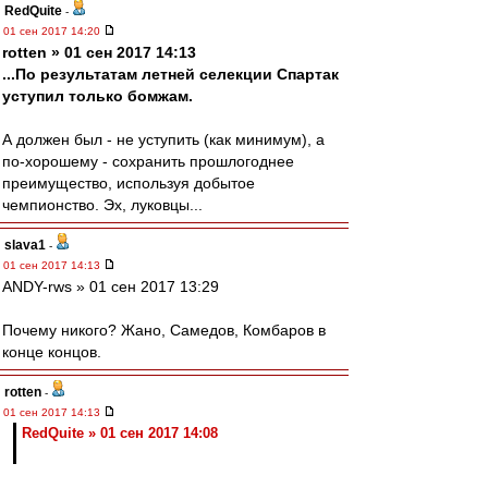
RedQuite
-
01 сен 2017 14:20
rotten » 01 сен 2017 14:13
...По результатам летней селекции Спартак
уступил только бомжам.
А должен был - не уступить (как минимум), а
по-хорошему - сохранить прошлогоднее
преимущество, используя добытое
чемпионство. Эх, луковцы...
slava1
-
01 сен 2017 14:13
ANDY-rws » 01 сен 2017 13:29
Почему никого? Жано, Самедов, Комбаров в
конце концов.
rotten
-
01 сен 2017 14:13
RedQuite » 01 сен 2017 14:08