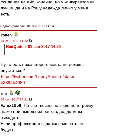
Усиление не айс, конечно, но у конкурентов не
лучше, да и на Рошу надежда лично у меня
есть.
Редактировалось 01 сен 2017 14:24
rotten
-
01 сен 2017 14:22
RedQuite » 01 сен 2017 14:20
Ну то есть ниже второго места не должны
опуститься?
https://twitter.com/LoonySpectre/status ...
4369454080
mp
-
01 сен 2017 14:21
Valex1956
, На счет весны не знаю,но в тройку
,даже при нынешних раскладах, должны
выходить.
Если профессионалы дальше мешать не
будут)