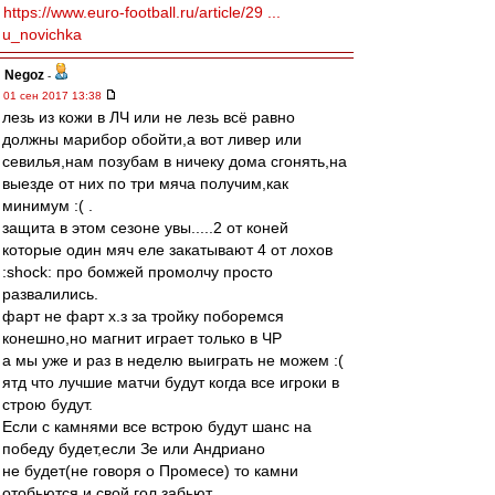
https://www.euro-football.ru/article/29 ...
u_novichka
Negoz
-
01 сен 2017 13:38
лезь из кожи в ЛЧ или не лезь всё равно
должны марибор обойти,а вот ливер или
севилья,нам позубам в ничеку дома сгонять,на
выезде от них по три мяча получим,как
минимум :( .
защита в этом сезоне увы.....2 от коней
которые один мяч еле закатывают 4 от лохов
:shock: про бомжей промолчу просто
развалились.
фарт не фарт х.з за тройку поборемся
конешно,но магнит играет только в ЧР
а мы уже и раз в неделю выиграть не можем :(
ятд что лучшие матчи будут когда все игроки в
строю будут.
Если с камнями все встрою будут шанс на
победу будет,если Зе или Андриано
не будет(не говоря о Промесе) то камни
отобьются и свой гол забьют.