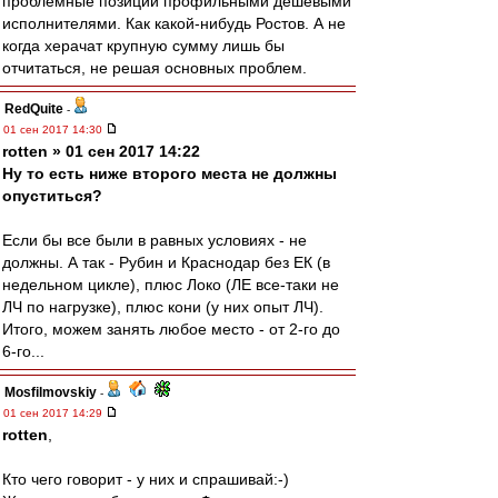
проблемные позиции профильными дешевыми
исполнителями. Как какой-нибудь Ростов. А не
когда херачат крупную сумму лишь бы
отчитаться, не решая основных проблем.
RedQuite
-
01 сен 2017 14:30
rotten » 01 сен 2017 14:22
Ну то есть ниже второго места не должны
опуститься?
Если бы все были в равных условиях - не
должны. А так - Рубин и Краснодар без ЕК (в
недельном цикле), плюс Локо (ЛЕ все-таки не
ЛЧ по нагрузке), плюс кони (у них опыт ЛЧ).
Итого, можем занять любое место - от 2-го до
6-го...
Mosfilmovskiy
-
01 сен 2017 14:29
rotten
,
Кто чего говорит - у них и спрашивай:-)