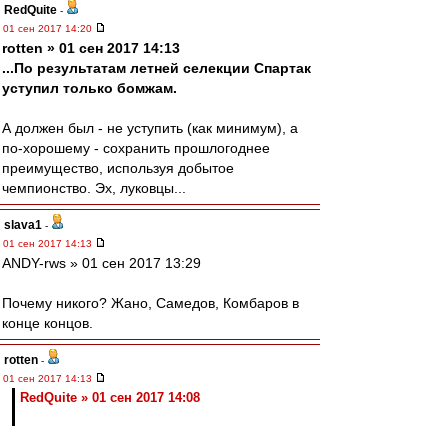
RedQuite
-
01 сен 2017 14:20
rotten » 01 сен 2017 14:13
...По результатам летней селекции Спартак
уступил только бомжам.
А должен был - не уступить (как минимум), а
по-хорошему - сохранить прошлогоднее
преимущество, используя добытое
чемпионство. Эх, луковцы...
slava1
-
01 сен 2017 14:13
ANDY-rws » 01 сен 2017 13:29
Почему никого? Жано, Самедов, Комбаров в
конце концов.
rotten
-
01 сен 2017 14:13
RedQuite » 01 сен 2017 14:08