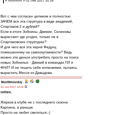
# mmmmm » 01 сен 2017 10:16
Вот с чем согласен целиком и полностью.
ЗАЧЕМ вся эта структура в виде академий,
Спартаков-2 и дублей?
Если в итоге Зобнины, Джикии, Селиховы
вырастают где угодно, только не в
Спартаковских структурах?
И для чего вся эта херня Федуну,
помешанному на самоокупаемости? Ведь
можно эти деньги употребить просто на поиск
новых Зобниных - Джикий в командах ПЛ и
ФНЛ? И не тешить себя иллюзиями, пытаясь
вырастить Месси из Давыдова.
Mosfilmovskiy
-
01 сен 2017 14:02
rotten
,
Жирков в клубе не с последнего сезона
Карпина, а раньше.
Просто не любит светиться:-)