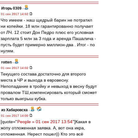
Игорь 0309
-
01 сен 2017 14:02
Что имеем - наш щедрый барин не потратил
ни копейки. 18 млн гарантированно получает
от ЛЧ. 12 стоит Дон Педро плюс его условная
зарплата 5 млн за 3 года и аренда Пашалича -
пусть будет примерно миллион-два . Итог - по
нулям.
rotten
-
01 сен 2017 14:02
Текущего состава достаточно для второго
места в ЧР и выхода в евровесну.
Непопадание в тройку и невыход в весну будут
провалом ТШ,компенсировать который сможет
только выигрыш кубка.
из Хабаровска
-
01 сен 2017 14:00
[quote="
People » 01 сен 2017 13:54
"]Какая в
жопу отложенная заявка. А, вот она икра,
отложенная. Нерест пошел)) Кто это всё