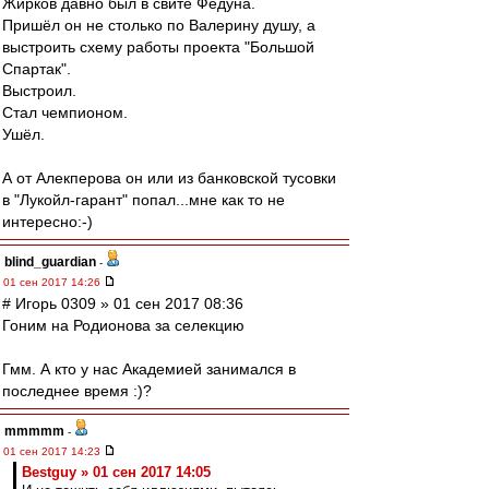
Жирков давно был в свите Федуна.
Пришёл он не столько по Валерину душу, а
выстроить схему работы проекта "Большой
Спартак".
Выстроил.
Стал чемпионом.
Ушёл.
А от Алекперова он или из банковской тусовки
в "Лукойл-гарант" попал...мне как то не
интересно:-)
blind_guardian
-
01 сен 2017 14:26
# Игорь 0309 » 01 сен 2017 08:36
Гоним на Родионова за селекцию
Гмм. А кто у нас Академией занимался в
последнее время :)?
mmmmm
-
01 сен 2017 14:23
Bestguy » 01 сен 2017 14:05