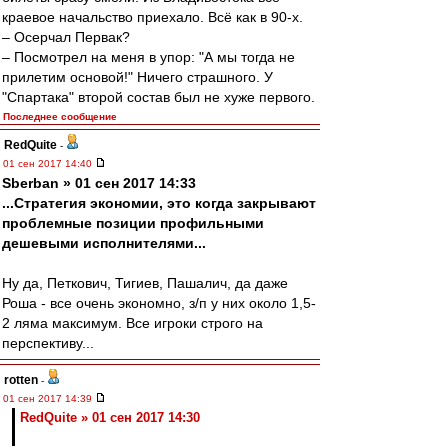
краевое начальство приехало. Всё как в 90-х.
– Осерчал Первак?
– Посмотрел на меня в упор: "А мы тогда не
прилетим основой!" Ничего страшного. У
"Спартака" второй состав был не хуже первого.
Последнее сообщение
RedQuite
-
01 сен 2017 14:40
Sberban » 01 сен 2017 14:33
...Стратегия экономии, это когда закрывают
проблемные позиции профильными
дешевыми исполнителями...
Ну да, Петкович, Тигиев, Пашалич, да даже
Роша - все очень экономно, з/п у них около 1,5-
2 ляма максимум. Все игроки строго на
перспективу...
rotten
-
01 сен 2017 14:39
RedQuite » 01 сен 2017 14:30