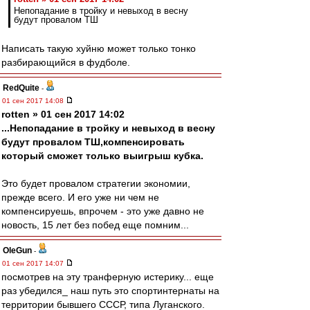
Непопадание в тройку и невыход в весну
будут провалом ТШ
Написать такую хуйню может только тонко
разбирающийся в фудболе.
RedQuite
-
01 сен 2017 14:08
rotten » 01 сен 2017 14:02
...Непопадание в тройку и невыход в весну
будут провалом ТШ,компенсировать
который сможет только выигрыш кубка.
Это будет провалом стратегии экономии,
прежде всего. И его уже ни чем не
компенсируешь, впрочем - это уже давно не
новость, 15 лет без побед еще помним...
OleGun
-
01 сен 2017 14:07
посмотрев на эту транферную истерику... еще
раз убедился_ наш путь это спортинтернаты на
территории бывшего СССР, типа Луганского.