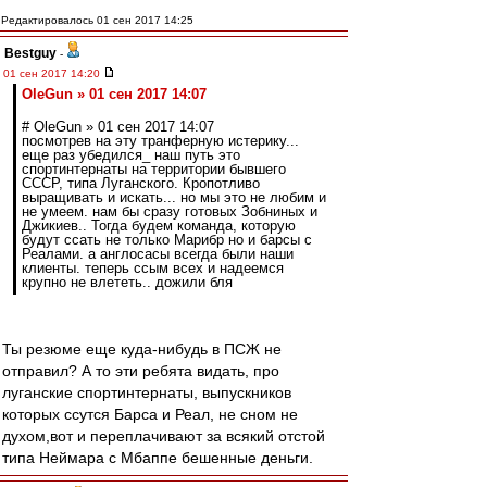
Редактировалось 01 сен 2017 14:25
Bestguy
-
01 сен 2017 14:20
OleGun » 01 сен 2017 14:07
# OleGun » 01 сен 2017 14:07
посмотрев на эту транферную истерику...
еще раз убедился_ наш путь это
спортинтернаты на территории бывшего
СССР, типа Луганского. Кропотливо
выращивать и искать... но мы это не любим и
не умеем. нам бы сразу готовых Зобниных и
Джикиев.. Тогда будем команда, которую
будут ссать не только Марибр но и барсы с
Реалами. а англосасы всегда были наши
клиенты. теперь ссым всех и надеемся
крупно не влететь.. дожили бля
Ты резюме еще куда-нибудь в ПСЖ не
отправил? А то эти ребята видать, про
луганские спортинтернаты, выпускников
которых ссутся Барса и Реал, не сном не
духом,вот и переплачивают за всякий отстой
типа Неймара с Мбаппе бешенные деньги.