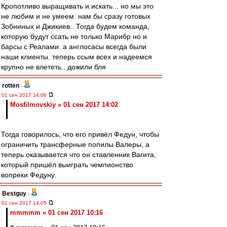
Кропотливо выращивать и искать... но мы это
не любим и не умеем. нам бы сразу готовых
Зобниных и Джикиев.. Тогда будем команда,
которую будут ссать не только Марибр но и
барсы с Реалами. а англосасы всегда были
наши клиенты. теперь ссым всех и надеемся
крупно не влететь.. дожили бля
rotten
-
01 сен 2017 14:06
Mosfilmovskiy » 01 сен 2017 14:02
Тогда говорилось, что его привёл Федун, чтобы
ограничить трансферные попилы Валеры, а
теперь оказывается что он ставленник Вагита,
который пришёл выиграть чемпионство
вопреки Федуну.
Bestguy
-
01 сен 2017 14:05
mmmmm » 01 сен 2017 10:16