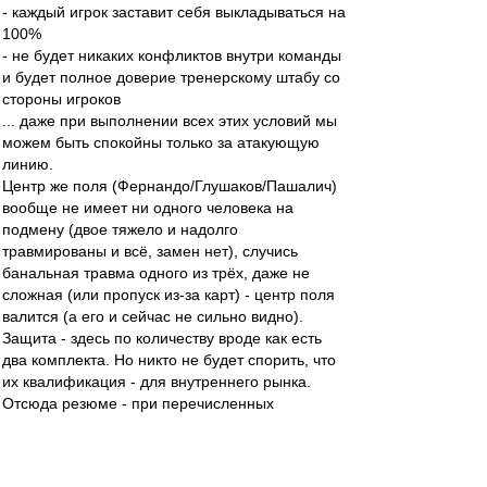
- каждый игрок заставит себя выкладываться на
100%
- не будет никаких конфликтов внутри команды
и будет полное доверие тренерскому штабу со
стороны игроков
... даже при выполнении всех этих условий мы
можем быть спокойны только за атакующую
линию.
Центр же поля (Фернандо/Глушаков/Пашалич)
вообще не имеет ни одного человека на
подмену (двое тяжело и надолго
травмированы и всё, замен нет), случись
банальная травма одного из трёх, даже не
сложная (или пропуск из-за карт) - центр поля
валится (а его и сейчас не сильно видно).
Защита - здесь по количеству вроде как есть
два комплекта. Но никто не будет спорить, что
их квалификация - для внутреннего рынка.
Отсюда резюме - при перечисленных
благоприятных условиях сможем:
- подтянуться в ЧР максимум в еврокубковую
зону