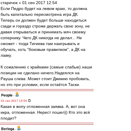
старичок » 01 сен 2017 12:54
Если Педро будет на левом краю, то должна
быть капитально пересмотрена игра ДК.
Теперь он должен будет больше находиться
сзади и гораздо строже держать свою зону, не
давая открываться и принимать мяч своему
сопернику. Чего ДК никогда не делал... Не
сможет - тогда Тигиева там наигрывать и
обучать, хоть "боковым правилком", а ДК на
лавку.
К сожалению с крайками (самые слабые) наши
позиции не сделано ничего.Надеялся на
Рауша слева .Может стоит Джикию пробовать,
но это при условии, если остаётся Таски.
People
-
01 сен 2017 13:54
Какая в жопу отложенная заявка. А, вот она
икра, отложенная. Нерест пошел)) Кто это всё
плодит?
Berloga
-