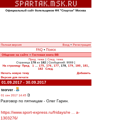
Официальный сайт болельщиков ФК "Спартак" Москва
Полная версия
Вход
•
Регистрация
FAQ
•
Поиск
Общение на сайте
Гостевая книга ВВ
»
Пред. тема
|
След. тема
Страница
178
из
182
[ Сообщений: 9069 ]
На страницу
Пред.
1
...
175
,
176
,
177
,
178
,
179
,
180
,
181
,
182
След.
Начать новую тему
Добавить
Версия для печати
01.09.2017 - 30.09.2017
teorver
-
01 сен 2017 14:45
Разговор по пятницам - Олег Гарин.
https://www.sport-express.ru/fridays/re ... a-
1303276/