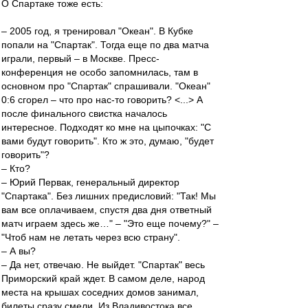
О Спартаке тоже есть:
– 2005 год, я тренировал "Океан". В Кубке
попали на "Спартак". Тогда еще по два матча
играли, первый – в Москве. Пресс-
конференция не особо запомнилась, там в
основном про "Спартак" спрашивали. "Океан"
0:6 сгорел – что про нас-то говорить? <...> А
после финального свистка началось
интересное. Подходят ко мне на цыпочках: "С
вами будут говорить". Кто ж это, думаю, "будет
говорить"?
– Кто?
– Юрий Первак, генеральный директор
"Спартака". Без лишних предисловий: "Так! Мы
вам все оплачиваем, спустя два дня ответный
матч играем здесь же…" – "Это еще почему?" –
"Чтоб нам не летать через всю страну".
– А вы?
– Да нет, отвечаю. Не выйдет. "Спартак" весь
Приморский край ждет. В самом деле, народ
места на крышах соседних домов занимал,
билеты сразу смели. Из Владивостока все