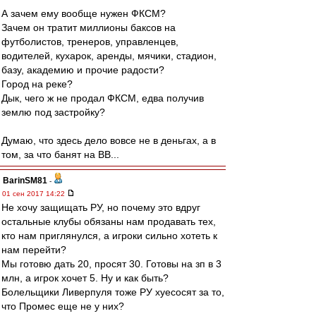
А зачем ему вообще нужен ФКСМ?
Зачем он тратит миллионы баксов на
футболистов, тренеров, управленцев,
водителей, кухарок, аренды, мячики, стадион,
базу, академию и прочие радости?
Город на реке?
Дык, чего ж не продал ФКСМ, едва получив
землю под застройку?
Думаю, что здесь дело вовсе не в деньгах, а в
том, за что банят на ВВ...
BarinSM81
-
01 сен 2017 14:22
Не хочу защищать РУ, но почему это вдруг
остальные клубы обязаны нам продавать тех,
кто нам приглянулся, а игроки сильно хотеть к
нам перейти?
Мы готовю дать 20, просят 30. Готовы на зп в 3
млн, а игрок хочет 5. Ну и как быть?
Болельщики Ливерпуля тоже РУ хуесосят за то,
что Промес еще не у них?