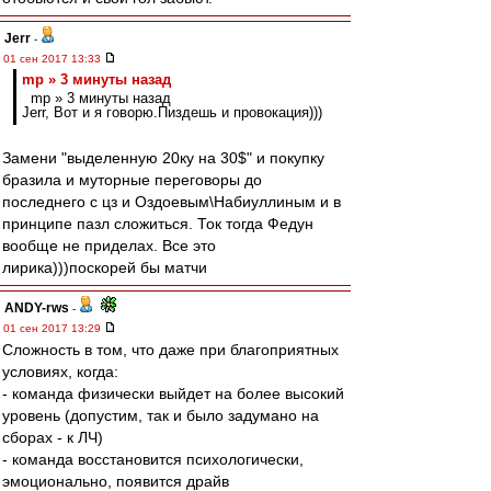
Jerr
-
01 сен 2017 13:33
mp » 3 минуты назад
mp » 3 минуты назад
Jerr, Вот и я говорю.Пиздешь и провокация)))
Замени "выделенную 20ку на 30$" и покупку
бразила и муторные переговоры до
последнего с цз и Оздоевым\Набиуллиным и в
принципе пазл сложиться. Ток тогда Федун
вообще не приделах. Все это
лирика)))поскорей бы матчи
ANDY-rws
-
01 сен 2017 13:29
Сложность в том, что даже при благоприятных
условиях, когда:
- команда физически выйдет на более высокий
уровень (допустим, так и было задумано на
сборах - к ЛЧ)
- команда восстановится психологически,
эмоционально, появится драйв