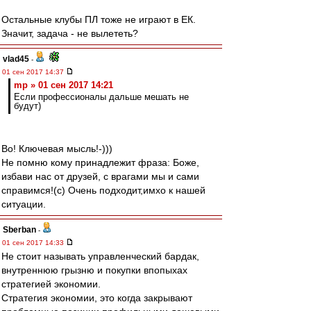
Остальные клубы ПЛ тоже не играют в ЕК.
Значит, задача - не вылететь?
vlad45
-
01 сен 2017 14:37
mp » 01 сен 2017 14:21
Если профессионалы дальше мешать не
будут)
Во! Ключевая мысль!-)))
Не помню кому принадлежит фраза: Боже,
избави нас от друзей, с врагами мы и сами
справимся!(с) Очень подходит,имхо к нашей
ситуации.
Sberban
-
01 сен 2017 14:33
Не стоит называть управленческий бардак,
внутреннюю грызню и покупки впопыхах
стратегией экономии.
Стратегия экономии, это когда закрывают