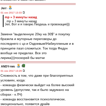
Jerr
-
01 сен 2017 13:33
mp » 3 минуты назад
mp » 3 минуты назад
Jerr, Вот и я говорю.Пиздешь и провокация)))
Замени "выделенную 20ку на 30$" и покупку
бразила и муторные переговоры до
последнего с цз и Оздоевым\Набиуллиным и в
принципе пазл сложиться. Ток тогда Федун
вообще не приделах. Все это
лирика)))поскорей бы матчи
ANDY-rws
-
01 сен 2017 13:29
Сложность в том, что даже при благоприятных
условиях, когда:
- команда физически выйдет на более высокий
уровень (допустим, так и было задумано на
сборах - к ЛЧ)
- команда восстановится психологически,
эмоционально, появится драйв