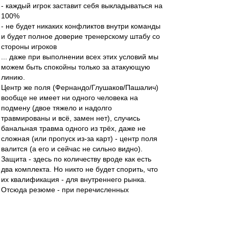
- каждый игрок заставит себя выкладываться на
100%
- не будет никаких конфликтов внутри команды
и будет полное доверие тренерскому штабу со
стороны игроков
... даже при выполнении всех этих условий мы
можем быть спокойны только за атакующую
линию.
Центр же поля (Фернандо/Глушаков/Пашалич)
вообще не имеет ни одного человека на
подмену (двое тяжело и надолго
травмированы и всё, замен нет), случись
банальная травма одного из трёх, даже не
сложная (или пропуск из-за карт) - центр поля
валится (а его и сейчас не сильно видно).
Защита - здесь по количеству вроде как есть
два комплекта. Но никто не будет спорить, что
их квалификация - для внутреннего рынка.
Отсюда резюме - при перечисленных
благоприятных условиях сможем:
- подтянуться в ЧР максимум в еврокубковую
зону