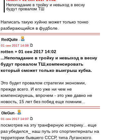
Непопадание в тройку и невыход в весну
будут провалом ТШ
Написать такую хуйню может только тонко
разбирающийся в фудболе.
RedQuite
-
01 сен 2017 14:08
rotten » 01 сен 2017 14:02
...Непопадание в тройку и невыход в весну
будут провалом ТШ,компенсировать
который сможет только выигрыш кубка.
Это будет провалом стратегии экономии,
прежде всего. И его уже ни чем не
компенсируешь, впрочем - это уже давно не
новость, 15 лет без побед еще помним...
OleGun
-
01 сен 2017 14:07
посмотрев на эту транферную истерику... еще
раз убедился_ наш путь это спортинтернаты на
территории бывшего СССР, типа Луганского.