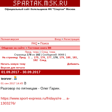
Официальный сайт болельщиков ФК "Спартак" Москва
Полная версия
Вход
•
Регистрация
FAQ
•
Поиск
Общение на сайте
Гостевая книга ВВ
»
Пред. тема
|
След. тема
Страница
178
из
182
[ Сообщений: 9069 ]
На страницу
Пред.
1
...
175
,
176
,
177
,
178
,
179
,
180
,
181
,
182
След.
Начать новую тему
Добавить
Версия для печати
01.09.2017 - 30.09.2017
teorver
-
01 сен 2017 14:45
Разговор по пятницам - Олег Гарин.
https://www.sport-express.ru/fridays/re ... a-
1303276/