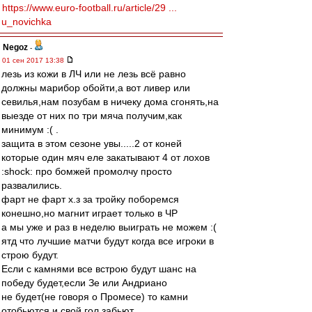
https://www.euro-football.ru/article/29 ...
u_novichka
Negoz
-
01 сен 2017 13:38
лезь из кожи в ЛЧ или не лезь всё равно
должны марибор обойти,а вот ливер или
севилья,нам позубам в ничеку дома сгонять,на
выезде от них по три мяча получим,как
минимум :( .
защита в этом сезоне увы.....2 от коней
которые один мяч еле закатывают 4 от лохов
:shock: про бомжей промолчу просто
развалились.
фарт не фарт х.з за тройку поборемся
конешно,но магнит играет только в ЧР
а мы уже и раз в неделю выиграть не можем :(
ятд что лучшие матчи будут когда все игроки в
строю будут.
Если с камнями все встрою будут шанс на
победу будет,если Зе или Андриано
не будет(не говоря о Промесе) то камни
отобьются и свой гол забьют.