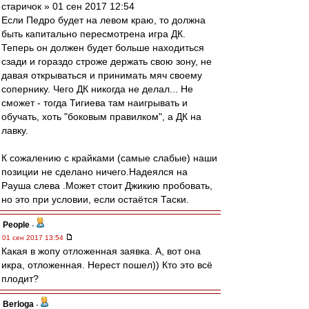
старичок » 01 сен 2017 12:54
Если Педро будет на левом краю, то должна
быть капитально пересмотрена игра ДК.
Теперь он должен будет больше находиться
сзади и гораздо строже держать свою зону, не
давая открываться и принимать мяч своему
сопернику. Чего ДК никогда не делал... Не
сможет - тогда Тигиева там наигрывать и
обучать, хоть "боковым правилком", а ДК на
лавку.
К сожалению с крайками (самые слабые) наши
позиции не сделано ничего.Надеялся на
Рауша слева .Может стоит Джикию пробовать,
но это при условии, если остаётся Таски.
People
-
01 сен 2017 13:54
Какая в жопу отложенная заявка. А, вот она
икра, отложенная. Нерест пошел)) Кто это всё
плодит?
Berloga
-