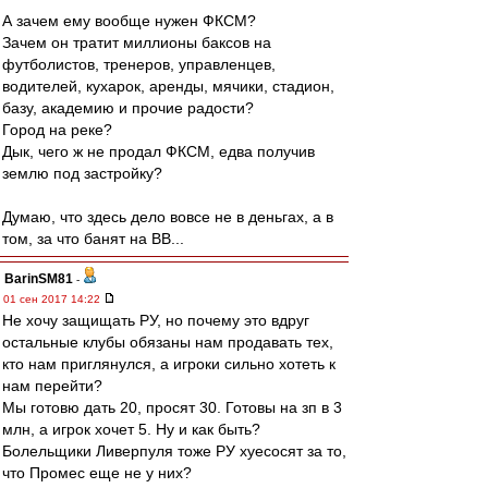
А зачем ему вообще нужен ФКСМ?
Зачем он тратит миллионы баксов на
футболистов, тренеров, управленцев,
водителей, кухарок, аренды, мячики, стадион,
базу, академию и прочие радости?
Город на реке?
Дык, чего ж не продал ФКСМ, едва получив
землю под застройку?
Думаю, что здесь дело вовсе не в деньгах, а в
том, за что банят на ВВ...
BarinSM81
-
01 сен 2017 14:22
Не хочу защищать РУ, но почему это вдруг
остальные клубы обязаны нам продавать тех,
кто нам приглянулся, а игроки сильно хотеть к
нам перейти?
Мы готовю дать 20, просят 30. Готовы на зп в 3
млн, а игрок хочет 5. Ну и как быть?
Болельщики Ливерпуля тоже РУ хуесосят за то,
что Промес еще не у них?