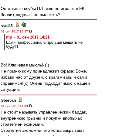
Остальные клубы ПЛ тоже не играют в ЕК.
Значит, задача - не вылететь?
vlad45
-
01 сен 2017 14:37
mp » 01 сен 2017 14:21
Если профессионалы дальше мешать не
будут)
Во! Ключевая мысль!-)))
Не помню кому принадлежит фраза: Боже,
избави нас от друзей, с врагами мы и сами
справимся!(с) Очень подходит,имхо к нашей
ситуации.
Sberban
-
01 сен 2017 14:33
Не стоит называть управленческий бардак,
внутреннюю грызню и покупки впопыхах
стратегией экономии.
Стратегия экономии, это когда закрывают