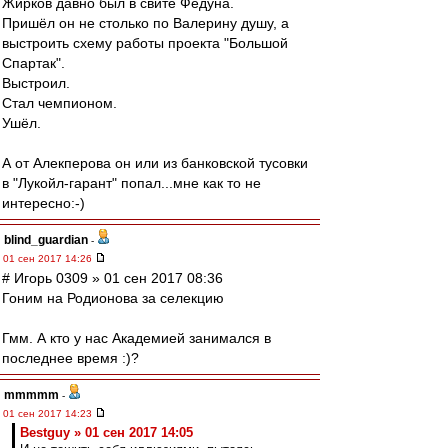
Жирков давно был в свите Федуна.
Пришёл он не столько по Валерину душу, а
выстроить схему работы проекта "Большой
Спартак".
Выстроил.
Стал чемпионом.
Ушёл.
А от Алекперова он или из банковской тусовки
в "Лукойл-гарант" попал...мне как то не
интересно:-)
blind_guardian
-
01 сен 2017 14:26
# Игорь 0309 » 01 сен 2017 08:36
Гоним на Родионова за селекцию
Гмм. А кто у нас Академией занимался в
последнее время :)?
mmmmm
-
01 сен 2017 14:23
Bestguy » 01 сен 2017 14:05