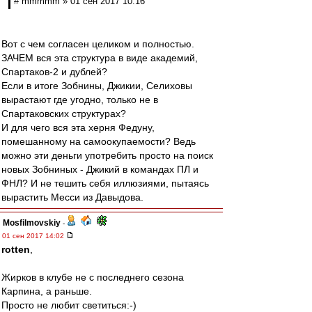
# mmmmm » 01 сен 2017 10:16
Вот с чем согласен целиком и полностью.
ЗАЧЕМ вся эта структура в виде академий,
Спартаков-2 и дублей?
Если в итоге Зобнины, Джикии, Селиховы
вырастают где угодно, только не в
Спартаковских структурах?
И для чего вся эта херня Федуну,
помешанному на самоокупаемости? Ведь
можно эти деньги употребить просто на поиск
новых Зобниных - Джикий в командах ПЛ и
ФНЛ? И не тешить себя иллюзиями, пытаясь
вырастить Месси из Давыдова.
Mosfilmovskiy
-
01 сен 2017 14:02
rotten
,
Жирков в клубе не с последнего сезона
Карпина, а раньше.
Просто не любит светиться:-)