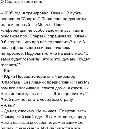
О Спартаке тоже есть:
– 2005 год, я тренировал "Океан". В Кубке
попали на "Спартак". Тогда еще по два матча
играли, первый – в Москве. Пресс-
конференция не особо запомнилась, там в
основном про "Спартак" спрашивали. "Океан"
0:6 сгорел – что про нас-то говорить? <...> А
после финального свистка началось
интересное. Подходят ко мне на цыпочках: "С
вами будут говорить". Кто ж это, думаю, "будет
говорить"?
– Кто?
– Юрий Первак, генеральный директор
"Спартака". Без лишних предисловий: "Так! Мы
вам все оплачиваем, спустя два дня ответный
матч играем здесь же…" – "Это еще почему?" –
"Чтоб нам не летать через всю страну".
– А вы?
– Да нет, отвечаю. Не выйдет. "Спартак" весь
Приморский край ждет. В самом деле, народ
места на крышах соседних домов занимал,
билеты сразу смели. Из Владивостока все