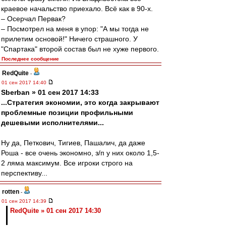
краевое начальство приехало. Всё как в 90-х.
– Осерчал Первак?
– Посмотрел на меня в упор: "А мы тогда не
прилетим основой!" Ничего страшного. У
"Спартака" второй состав был не хуже первого.
Последнее сообщение
RedQuite
-
01 сен 2017 14:40
Sberban » 01 сен 2017 14:33
...Стратегия экономии, это когда закрывают
проблемные позиции профильными
дешевыми исполнителями...
Ну да, Петкович, Тигиев, Пашалич, да даже
Роша - все очень экономно, з/п у них около 1,5-
2 ляма максимум. Все игроки строго на
перспективу...
rotten
-
01 сен 2017 14:39
RedQuite » 01 сен 2017 14:30