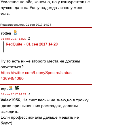
Усиление не айс, конечно, но у конкурентов не
лучше, да и на Рошу надежда лично у меня
есть.
Редактировалось 01 сен 2017 14:24
rotten
-
01 сен 2017 14:22
RedQuite » 01 сен 2017 14:20
Ну то есть ниже второго места не должны
опуститься?
https://twitter.com/LoonySpectre/status ...
4369454080
mp
-
01 сен 2017 14:21
Valex1956
, На счет весны не знаю,но в тройку
,даже при нынешних раскладах, должны
выходить.
Если профессионалы дальше мешать не
будут)