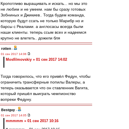
Кропотливо выращивать и искать... но мы это
не любим и не умеем. нам бы сразу готовых
Зобниных и Джикиев.. Тогда будем команда,
которую будут ссать не только Марибр но и
барсы с Реалами. а англосасы всегда были
наши клиенты. теперь ссым всех и надеемся
крупно не влететь.. дожили бля
rotten
-
01 сен 2017 14:06
Mosfilmovskiy » 01 сен 2017 14:02
Тогда говорилось, что его привёл Федун, чтобы
ограничить трансферные попилы Валеры, а
теперь оказывается что он ставленник Вагита,
который пришёл выиграть чемпионство
вопреки Федуну.
Bestguy
-
01 сен 2017 14:05
mmmmm » 01 сен 2017 10:16