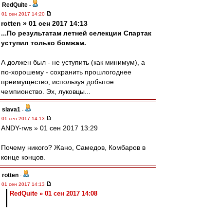
RedQuite
-
01 сен 2017 14:20
rotten » 01 сен 2017 14:13
...По результатам летней селекции Спартак
уступил только бомжам.
А должен был - не уступить (как минимум), а
по-хорошему - сохранить прошлогоднее
преимущество, используя добытое
чемпионство. Эх, луковцы...
slava1
-
01 сен 2017 14:13
ANDY-rws » 01 сен 2017 13:29
Почему никого? Жано, Самедов, Комбаров в
конце концов.
rotten
-
01 сен 2017 14:13
RedQuite » 01 сен 2017 14:08