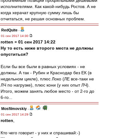
проблемные позиции профильными дешевыми
исполнителями. Как какой-нибудь Ростов. А не
когда херачат крупную сумму лишь бы
отчитаться, не решая основных проблем.
RedQuite
-
01 сен 2017 14:30
rotten » 01 сен 2017 14:22
Ну то есть ниже второго места не должны
опуститься?
Если бы все были в равных условиях - не
должны. А так - Рубин и Краснодар без ЕК (в
недельном цикле), плюс Локо (ЛЕ все-таки не
ЛЧ по нагрузке), плюс кони (у них опыт ЛЧ).
Итого, можем занять любое место - от 2-го до
6-го...
Mosfilmovskiy
-
01 сен 2017 14:29
rotten
,
Кто чего говорит - у них и спрашивай:-)