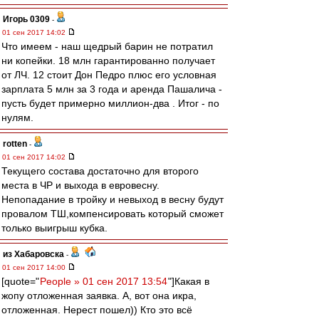
Игорь 0309
-
01 сен 2017 14:02
Что имеем - наш щедрый барин не потратил
ни копейки. 18 млн гарантированно получает
от ЛЧ. 12 стоит Дон Педро плюс его условная
зарплата 5 млн за 3 года и аренда Пашалича -
пусть будет примерно миллион-два . Итог - по
нулям.
rotten
-
01 сен 2017 14:02
Текущего состава достаточно для второго
места в ЧР и выхода в евровесну.
Непопадание в тройку и невыход в весну будут
провалом ТШ,компенсировать который сможет
только выигрыш кубка.
из Хабаровска
-
01 сен 2017 14:00
[quote="
People » 01 сен 2017 13:54
"]Какая в
жопу отложенная заявка. А, вот она икра,
отложенная. Нерест пошел)) Кто это всё