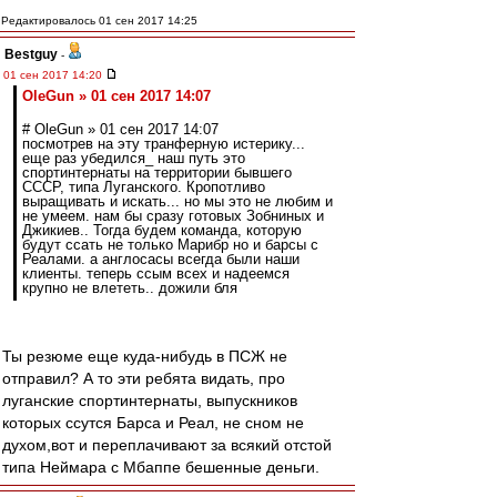
Редактировалось 01 сен 2017 14:25
Bestguy
-
01 сен 2017 14:20
OleGun » 01 сен 2017 14:07
# OleGun » 01 сен 2017 14:07
посмотрев на эту транферную истерику...
еще раз убедился_ наш путь это
спортинтернаты на территории бывшего
СССР, типа Луганского. Кропотливо
выращивать и искать... но мы это не любим и
не умеем. нам бы сразу готовых Зобниных и
Джикиев.. Тогда будем команда, которую
будут ссать не только Марибр но и барсы с
Реалами. а англосасы всегда были наши
клиенты. теперь ссым всех и надеемся
крупно не влететь.. дожили бля
Ты резюме еще куда-нибудь в ПСЖ не
отправил? А то эти ребята видать, про
луганские спортинтернаты, выпускников
которых ссутся Барса и Реал, не сном не
духом,вот и переплачивают за всякий отстой
типа Неймара с Мбаппе бешенные деньги.