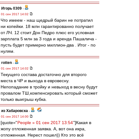
Игорь 0309
-
01 сен 2017 14:02
Что имеем - наш щедрый барин не потратил
ни копейки. 18 млн гарантированно получает
от ЛЧ. 12 стоит Дон Педро плюс его условная
зарплата 5 млн за 3 года и аренда Пашалича -
пусть будет примерно миллион-два . Итог - по
нулям.
rotten
-
01 сен 2017 14:02
Текущего состава достаточно для второго
места в ЧР и выхода в евровесну.
Непопадание в тройку и невыход в весну будут
провалом ТШ,компенсировать который сможет
только выигрыш кубка.
из Хабаровска
-
01 сен 2017 14:00
[quote="
People » 01 сен 2017 13:54
"]Какая в
жопу отложенная заявка. А, вот она икра,
отложенная. Нерест пошел)) Кто это всё