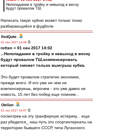
Непопадание в тройку и невыход в весну
будут провалом ТШ
Написать такую хуйню может только тонко
разбирающийся в фудболе.
RedQuite
-
01 сен 2017 14:08
rotten » 01 сен 2017 14:02
...Непопадание в тройку и невыход в весну
будут провалом ТШ,компенсировать
который сможет только выигрыш кубка.
Это будет провалом стратегии экономии,
прежде всего. И его уже ни чем не
компенсируешь, впрочем - это уже давно не
новость, 15 лет без побед еще помним...
OleGun
-
01 сен 2017 14:07
посмотрев на эту транферную истерику... еще
раз убедился_ наш путь это спортинтернаты на
территории бывшего СССР, типа Луганского.