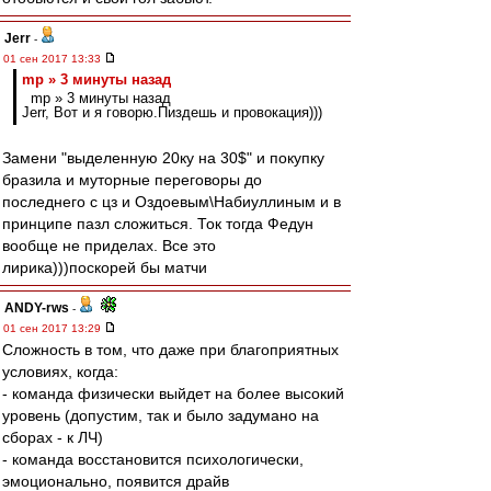
Jerr
-
01 сен 2017 13:33
mp » 3 минуты назад
mp » 3 минуты назад
Jerr, Вот и я говорю.Пиздешь и провокация)))
Замени "выделенную 20ку на 30$" и покупку
бразила и муторные переговоры до
последнего с цз и Оздоевым\Набиуллиным и в
принципе пазл сложиться. Ток тогда Федун
вообще не приделах. Все это
лирика)))поскорей бы матчи
ANDY-rws
-
01 сен 2017 13:29
Сложность в том, что даже при благоприятных
условиях, когда:
- команда физически выйдет на более высокий
уровень (допустим, так и было задумано на
сборах - к ЛЧ)
- команда восстановится психологически,
эмоционально, появится драйв