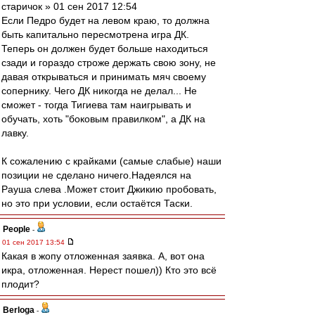
старичок » 01 сен 2017 12:54
Если Педро будет на левом краю, то должна
быть капитально пересмотрена игра ДК.
Теперь он должен будет больше находиться
сзади и гораздо строже держать свою зону, не
давая открываться и принимать мяч своему
сопернику. Чего ДК никогда не делал... Не
сможет - тогда Тигиева там наигрывать и
обучать, хоть "боковым правилком", а ДК на
лавку.
К сожалению с крайками (самые слабые) наши
позиции не сделано ничего.Надеялся на
Рауша слева .Может стоит Джикию пробовать,
но это при условии, если остаётся Таски.
People
-
01 сен 2017 13:54
Какая в жопу отложенная заявка. А, вот она
икра, отложенная. Нерест пошел)) Кто это всё
плодит?
Berloga
-