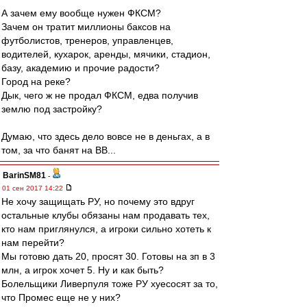
А зачем ему вообще нужен ФКСМ?
Зачем он тратит миллионы баксов на
футболистов, тренеров, управленцев,
водителей, кухарок, аренды, мячики, стадион,
базу, академию и прочие радости?
Город на реке?
Дык, чего ж не продал ФКСМ, едва получив
землю под застройку?
Думаю, что здесь дело вовсе не в деньгах, а в
том, за что банят на ВВ...
BarinSM81
-
01 сен 2017 14:22
Не хочу защищать РУ, но почему это вдруг
остальные клубы обязаны нам продавать тех,
кто нам приглянулся, а игроки сильно хотеть к
нам перейти?
Мы готовю дать 20, просят 30. Готовы на зп в 3
млн, а игрок хочет 5. Ну и как быть?
Болельщики Ливерпуля тоже РУ хуесосят за то,
что Промес еще не у них?