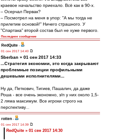
краевое начальство приехало. Всё как в 90-х.
– Осерчал Первак?
– Посмотрел на меня в упор: "А мы тогда не
прилетим основой!" Ничего страшного. У
"Спартака" второй состав был не хуже первого.
Последнее сообщение
RedQuite
-
01 сен 2017 14:40
Sberban » 01 сен 2017 14:33
...Стратегия экономии, это когда закрывают
проблемные позиции профильными
дешевыми исполнителями...
Ну да, Петкович, Тигиев, Пашалич, да даже
Роша - все очень экономно, з/п у них около 1,5-
2 ляма максимум. Все игроки строго на
перспективу...
rotten
-
01 сен 2017 14:39
RedQuite » 01 сен 2017 14:30