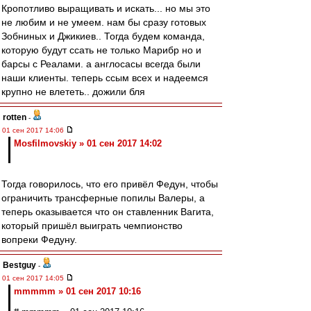
Кропотливо выращивать и искать... но мы это
не любим и не умеем. нам бы сразу готовых
Зобниных и Джикиев.. Тогда будем команда,
которую будут ссать не только Марибр но и
барсы с Реалами. а англосасы всегда были
наши клиенты. теперь ссым всех и надеемся
крупно не влететь.. дожили бля
rotten
-
01 сен 2017 14:06
Mosfilmovskiy » 01 сен 2017 14:02
Тогда говорилось, что его привёл Федун, чтобы
ограничить трансферные попилы Валеры, а
теперь оказывается что он ставленник Вагита,
который пришёл выиграть чемпионство
вопреки Федуну.
Bestguy
-
01 сен 2017 14:05
mmmmm » 01 сен 2017 10:16