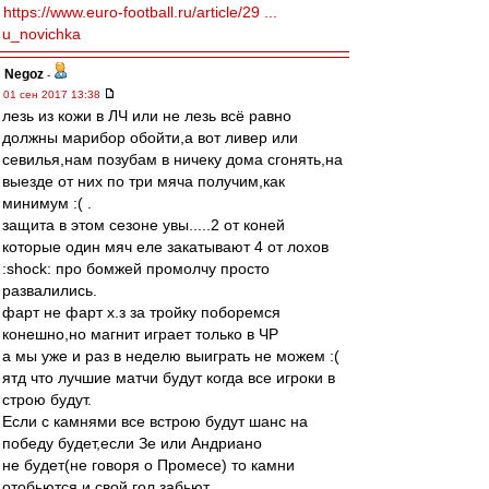
https://www.euro-football.ru/article/29 ...
u_novichka
Negoz
-
01 сен 2017 13:38
лезь из кожи в ЛЧ или не лезь всё равно
должны марибор обойти,а вот ливер или
севилья,нам позубам в ничеку дома сгонять,на
выезде от них по три мяча получим,как
минимум :( .
защита в этом сезоне увы.....2 от коней
которые один мяч еле закатывают 4 от лохов
:shock: про бомжей промолчу просто
развалились.
фарт не фарт х.з за тройку поборемся
конешно,но магнит играет только в ЧР
а мы уже и раз в неделю выиграть не можем :(
ятд что лучшие матчи будут когда все игроки в
строю будут.
Если с камнями все встрою будут шанс на
победу будет,если Зе или Андриано
не будет(не говоря о Промесе) то камни
отобьются и свой гол забьют.