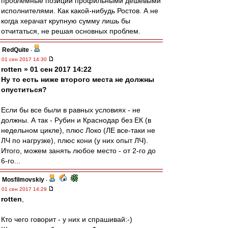
проблемные позиции профильными дешевыми
исполнителями. Как какой-нибудь Ростов. А не
когда херачат крупную сумму лишь бы
отчитаться, не решая основных проблем.
RedQuite
-
01 сен 2017 14:30
rotten » 01 сен 2017 14:22
Ну то есть ниже второго места не должны
опуститься?
Если бы все были в равных условиях - не
должны. А так - Рубин и Краснодар без ЕК (в
недельном цикле), плюс Локо (ЛЕ все-таки не
ЛЧ по нагрузке), плюс кони (у них опыт ЛЧ).
Итого, можем занять любое место - от 2-го до
6-го...
Mosfilmovskiy
-
01 сен 2017 14:29
rotten
,
Кто чего говорит - у них и спрашивай:-)