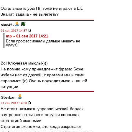
Остальные клубы ПЛ тоже не играют в ЕК.
Значит, задача - не вылететь?
vlad45
-
01 сен 2017 14:37
mp » 01 сен 2017 14:21
Если профессионалы дальше мешать не
будут)
Во! Ключевая мысль!-)))
Не помню кому принадлежит фраза: Боже,
избави нас от друзей, с врагами мы и сами
справимся!(с) Очень подходит,имхо к нашей
ситуации.
Sberban
-
01 сен 2017 14:33
Не стоит называть управленческий бардак,
внутреннюю грызню и покупки впопыхах
стратегией экономии.
Стратегия экономии, это когда закрывают