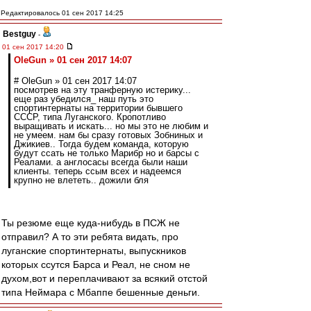
Редактировалось 01 сен 2017 14:25
Bestguy
-
01 сен 2017 14:20
OleGun » 01 сен 2017 14:07
# OleGun » 01 сен 2017 14:07
посмотрев на эту транферную истерику...
еще раз убедился_ наш путь это
спортинтернаты на территории бывшего
СССР, типа Луганского. Кропотливо
выращивать и искать... но мы это не любим и
не умеем. нам бы сразу готовых Зобниных и
Джикиев.. Тогда будем команда, которую
будут ссать не только Марибр но и барсы с
Реалами. а англосасы всегда были наши
клиенты. теперь ссым всех и надеемся
крупно не влететь.. дожили бля
Ты резюме еще куда-нибудь в ПСЖ не
отправил? А то эти ребята видать, про
луганские спортинтернаты, выпускников
которых ссутся Барса и Реал, не сном не
духом,вот и переплачивают за всякий отстой
типа Неймара с Мбаппе бешенные деньги.