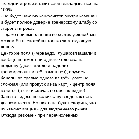
- каждый игрок заставит себя выкладываться на
100%
- не будет никаких конфликтов внутри команды
и будет полное доверие тренерскому штабу со
стороны игроков
... даже при выполнении всех этих условий мы
можем быть спокойны только за атакующую
линию.
Центр же поля (Фернандо/Глушаков/Пашалич)
вообще не имеет ни одного человека на
подмену (двое тяжело и надолго
травмированы и всё, замен нет), случись
банальная травма одного из трёх, даже не
сложная (или пропуск из-за карт) - центр поля
валится (а его и сейчас не сильно видно).
Защита - здесь по количеству вроде как есть
два комплекта. Но никто не будет спорить, что
их квалификация - для внутреннего рынка.
Отсюда резюме - при перечисленных
благоприятных условиях сможем:
- подтянуться в ЧР максимум в еврокубковую
зону