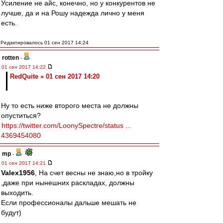
Усиление не айс, конечно, но у конкурентов не
лучше, да и на Рошу надежда лично у меня
есть.
Редактировалось 01 сен 2017 14:24
rotten
-
01 сен 2017 14:22
RedQuite » 01 сен 2017 14:20
Ну то есть ниже второго места не должны
опуститься?
https://twitter.com/LoonySpectre/status ...
4369454080
mp
-
01 сен 2017 14:21
Valex1956
, На счет весны не знаю,но в тройку
,даже при нынешних раскладах, должны
выходить.
Если профессионалы дальше мешать не
будут)