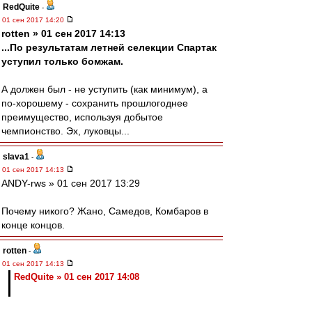
RedQuite
-
01 сен 2017 14:20
rotten » 01 сен 2017 14:13
...По результатам летней селекции Спартак
уступил только бомжам.
А должен был - не уступить (как минимум), а
по-хорошему - сохранить прошлогоднее
преимущество, используя добытое
чемпионство. Эх, луковцы...
slava1
-
01 сен 2017 14:13
ANDY-rws » 01 сен 2017 13:29
Почему никого? Жано, Самедов, Комбаров в
конце концов.
rotten
-
01 сен 2017 14:13
RedQuite » 01 сен 2017 14:08