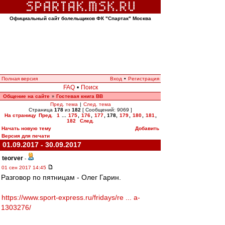
Официальный сайт болельщиков ФК "Спартак" Москва
Полная версия
Вход
•
Регистрация
FAQ
•
Поиск
Общение на сайте
Гостевая книга ВВ
»
Пред. тема
|
След. тема
Страница
178
из
182
[ Сообщений: 9069 ]
На страницу
Пред.
1
...
175
,
176
,
177
,
178
,
179
,
180
,
181
,
182
След.
Начать новую тему
Добавить
Версия для печати
01.09.2017 - 30.09.2017
teorver
-
01 сен 2017 14:45
Разговор по пятницам - Олег Гарин.
https://www.sport-express.ru/fridays/re ... a-
1303276/