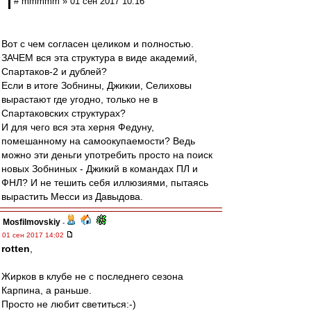
# mmmmm » 01 сен 2017 10:16
Вот с чем согласен целиком и полностью.
ЗАЧЕМ вся эта структура в виде академий,
Спартаков-2 и дублей?
Если в итоге Зобнины, Джикии, Селиховы
вырастают где угодно, только не в
Спартаковских структурах?
И для чего вся эта херня Федуну,
помешанному на самоокупаемости? Ведь
можно эти деньги употребить просто на поиск
новых Зобниных - Джикий в командах ПЛ и
ФНЛ? И не тешить себя иллюзиями, пытаясь
вырастить Месси из Давыдова.
Mosfilmovskiy
-
01 сен 2017 14:02
rotten
,
Жирков в клубе не с последнего сезона
Карпина, а раньше.
Просто не любит светиться:-)