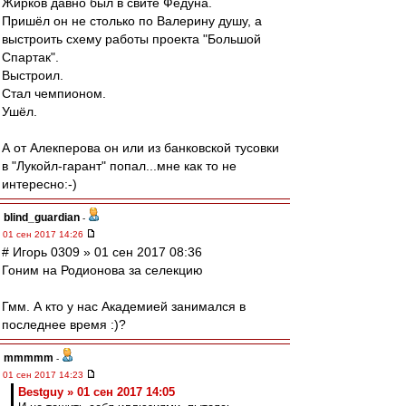
Жирков давно был в свите Федуна.
Пришёл он не столько по Валерину душу, а
выстроить схему работы проекта "Большой
Спартак".
Выстроил.
Стал чемпионом.
Ушёл.
А от Алекперова он или из банковской тусовки
в "Лукойл-гарант" попал...мне как то не
интересно:-)
blind_guardian
-
01 сен 2017 14:26
# Игорь 0309 » 01 сен 2017 08:36
Гоним на Родионова за селекцию
Гмм. А кто у нас Академией занимался в
последнее время :)?
mmmmm
-
01 сен 2017 14:23
Bestguy » 01 сен 2017 14:05