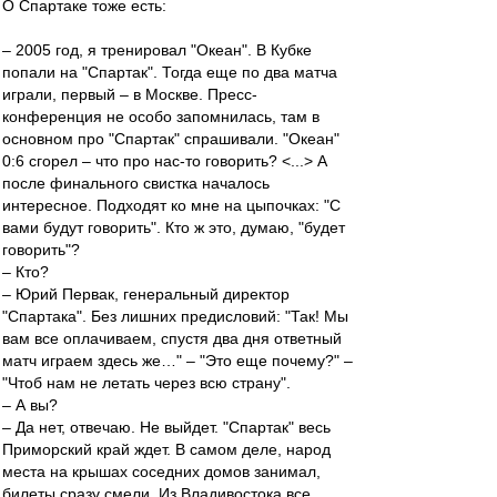
О Спартаке тоже есть:
– 2005 год, я тренировал "Океан". В Кубке
попали на "Спартак". Тогда еще по два матча
играли, первый – в Москве. Пресс-
конференция не особо запомнилась, там в
основном про "Спартак" спрашивали. "Океан"
0:6 сгорел – что про нас-то говорить? <...> А
после финального свистка началось
интересное. Подходят ко мне на цыпочках: "С
вами будут говорить". Кто ж это, думаю, "будет
говорить"?
– Кто?
– Юрий Первак, генеральный директор
"Спартака". Без лишних предисловий: "Так! Мы
вам все оплачиваем, спустя два дня ответный
матч играем здесь же…" – "Это еще почему?" –
"Чтоб нам не летать через всю страну".
– А вы?
– Да нет, отвечаю. Не выйдет. "Спартак" весь
Приморский край ждет. В самом деле, народ
места на крышах соседних домов занимал,
билеты сразу смели. Из Владивостока все