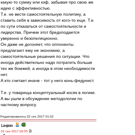
какую-то сумму или кэф, забывая про свою же
идею с эффективностью.
Т.е. не вести самостоятельную политику, а
ставить себя в зависимость от кого-то еще. Т.е.
по сути отказаться от самостоятельности и
лидерства. Причем этот бредхподается
уверенно и безопеляционно.
Он даже не догоняет, что оппоненты
предлагают ему не экономию, а
самостоятельные решения по ситуации. Что
иногда действительно надо потратить больше
тех же бомжей, а иногда в этом необходимости
нет.
А кто считает иначе - тот у него конь-федунист.
Т.е. у товарища концептуальный косяк в логике.
А вы ушли в обсуждение методологии по
частному вопросу.
Редактировалось 02 сен 2017 01:02
Leqion
-
02 сен 2017 00:55