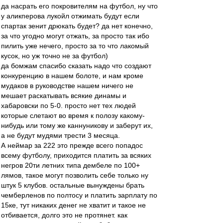
да насрать его покровителям на футбол, ну что
у аликперова лукойл отжимать будут если
спартак зенит дрюкать будет? да нет конечно,
за что угодно могут отжать, за просто так ибо
пилить уже нечего, просто за то что лакомый
кусок, но уж точно не за футбол)
да бомжам спасибо сказать надо что создают
конкуренцию в нашем болоте, и нам кроме
мудаков в руководстве нашем ничего не
мешает раскатывать всякие динамы и
хабаровски по 5-0. просто нет тех людей
которые слетают во время к полозу какому-
нибудь или тому же каннуникову и заберут их,
а не будут мудями трести 3 месяца.
А неймар за 222 это прежде всего попадос
всему футболу, приходится платить за всяких
негров 20ти летних типа дембеле по 100+
лямов, такое могут позволить себе только ну
штук 5 клубов. остальные вынуждены брать
чемберленов по полтосу и платить зарплату по
15ке, тут никаких денег не хватит и такое не
отбивается, долго это не протянет. как