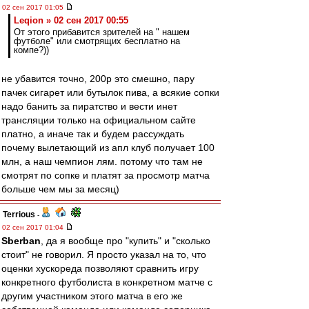
02 сен 2017 01:05
Leqion » 02 сен 2017 00:55
От этого прибавится зрителей на " нашем
футболе" или смотрящих бесплатно на
компе?))
не убавится точно, 200р это смешно, пару
пачек сигарет или бутылок пива, а всякие сопки
надо банить за пиратство и вести инет
трансляции только на официальном сайте
платно, а иначе так и будем рассуждать
почему вылетающий из апл клуб получает 100
млн, а наш чемпион лям. потому что там не
смотрят по сопке и платят за просмотр матча
больше чем мы за месяц)
Terrious
-
02 сен 2017 01:04
Sberban
, да я вообще про "купить" и "сколько
стоит" не говорил. Я просто указал на то, что
оценки хускореда позволяют сравнить игру
конкретного футболиста в конкретном матче с
другим участником этого матча в его же