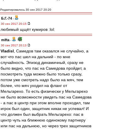
Редактировалось 30 сен 2017 20:20
Б.Г.-74
-
30 сен 2017 20:15
любимый щщёт кумиров :lol:
mifta
-
30 сен 2017 20:13
Vladisl
, Самедов там оказался не случайно, а
вот что пас шел на дальний - по мне
случайность. Эпизод динамичный, сразу не
было видно, что пас на Самедова пройдет, а
посмотреть туда можно было только сразу,
потом уже смотреть надо было на мяч, тем
более, что мяч уходил на фланг от
Мельгарехо. То есть физически у Мельгарехо
не было возможности увидеть пас на Самедова
- а пас в центр при этом вполне проходил, там
игрок был один, защитник никак не успевал! И
что должен был выбрать Мельгарехо: пас в
центр чуть на ближнюю одинокому партнеру
или пас на дальнюю, но через трех защитников