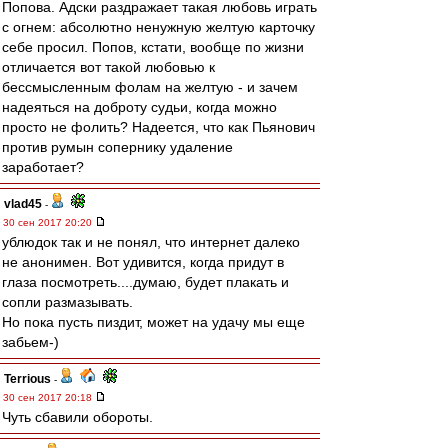
Попова. Адски раздражает такая любовь играть
с огнем: абсолютно ненужную желтую карточку
себе просил. Попов, кстати, вообще по жизни
отличается вот такой любовью к
бессмысленным фолам на желтую - и зачем
надеяться на доброту судьи, когда можно
просто не фолить? Надеется, что как Пьянович
против румын сопернику удаление
заработает?
vlad45
-
30 сен 2017 20:20
ублюдок так и не понял, что интернет далеко
не анонимен. Вот удивится, когда придут в
глаза посмотреть....думаю, будет плакать и
сопли размазывать.
Но пока пусть пиздит, может на удачу мы еще
забьем-)
Terrious
-
30 сен 2017 20:18
Чуть сбавили обороты.