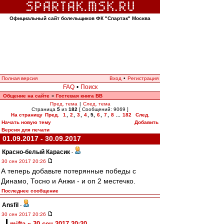
Официальный сайт болельщиков ФК "Спартак" Москва
Полная версия
Вход
•
Регистрация
FAQ
•
Поиск
Общение на сайте
Гостевая книга ВВ
»
Пред. тема
|
След. тема
Страница
5
из
182
[ Сообщений: 9069 ]
На страницу
Пред.
1
,
2
,
3
,
4
,
5
,
6
,
7
,
8
...
182
След.
Начать новую тему
Добавить
Версия для печати
01.09.2017 - 30.09.2017
Красно-белый Карасик
-
30 сен 2017 20:26
А теперь добавьте потерянные победы с
Динамо, Тосно и Анжи - и оп 2 местечко.
Последнее сообщение
Ansfil
-
30 сен 2017 20:26
mifta » 30 сен 2017 20:20