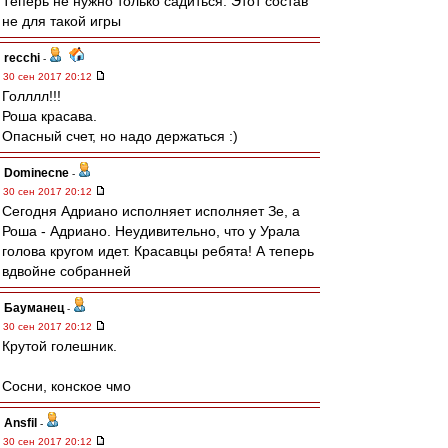
Теперь не нужно только садиться. Этот состав
не для такой игры
recchi
-
30 сен 2017 20:12
Голллл!!!
Роша красава.
Опасный счет, но надо держаться :)
Dominecne
-
30 сен 2017 20:12
Сегодня Адриано исполняет исполняет Зе, а
Роша - Адриано. Неудивительно, что у Урала
голова кругом идет. Красавцы ребята! А теперь
вдвойне собранней
Бауманец
-
30 сен 2017 20:12
Крутой голешник.
Сосни, конское чмо
Ansfil
-
30 сен 2017 20:12