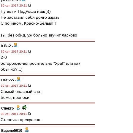
pavluha32
-
30 сен 2017 20:11
Ну вот и ПедРоша наш )))
Не заставил себя долго ждать.
С почином, Красно-Белый!!!
зы. без обид, уж больно звучит ласково
К.В.-2
-
30 сен 2017 20:11
2-0
осторожно-вопросительно "Ура!" или как
обычно?...)
UraS55
-
30 сен 2017 20:11
Самый опасный счет.
Боже, пронеси!
Спектр
-
30 сен 2017 20:11
Стеночка прекрасна.
Eugene5010
-