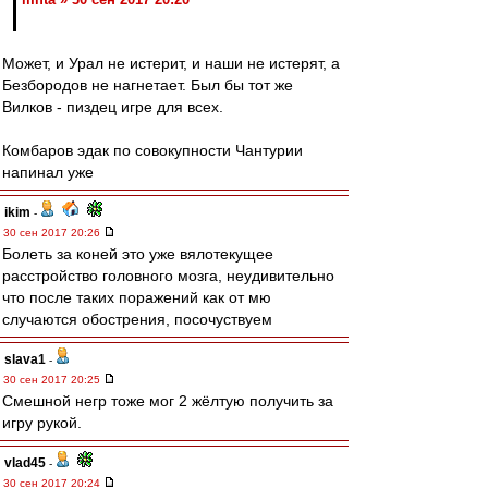
Может, и Урал не истерит, и наши не истерят, а
Безбородов не нагнетает. Был бы тот же
Вилков - пиздец игре для всех.
Комбаров эдак по совокупности Чантурии
напинал уже
ikim
-
30 сен 2017 20:26
Болеть за коней это уже вялотекущее
расстройство головного мозга, неудивительно
что после таких поражений как от мю
случаются обострения, посочуствуем
slava1
-
30 сен 2017 20:25
Смешной негр тоже мог 2 жёлтую получить за
игру рукой.
vlad45
-
30 сен 2017 20:24