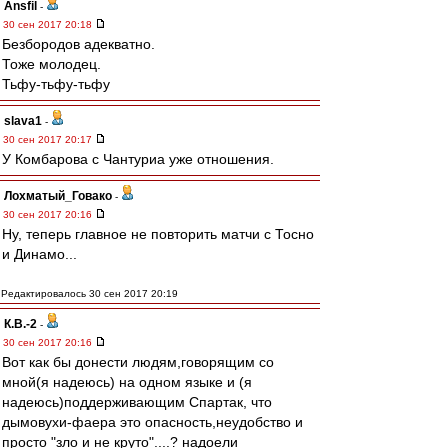
Ansfil
-
30 сен 2017 20:18
Безбородов адекватно.
Тоже молодец.
Тьфу-тьфу-тьфу
slava1
-
30 сен 2017 20:17
У Комбарова с Чантуриа уже отношения.
Лохматый_Говако
-
30 сен 2017 20:16
Ну, теперь главное не повторить матчи с Тосно
и Динамо...
Редактировалось 30 сен 2017 20:19
К.В.-2
-
30 сен 2017 20:16
Вот как бы донести людям,говорящим со
мной(я надеюсь) на одном языке и (я
надеюсь)поддерживающим Спартак, что
дымовухи-фаера это опасность,неудобство и
просто "зло и не круто"....? надоели