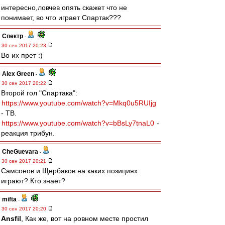
интересно,ловчев опять скажет что не
понимает, во что играет Спартак???
Спектр
-
30 сен 2017 20:23
Во их прет :)
Alex Green
-
30 сен 2017 20:22
Второй гол "Спартака":
https://www.youtube.com/watch?v=Mkq0u5RUIjg
- ТВ.
https://www.youtube.com/watch?v=bBsLy7tnaL0
-
реакция трибун.
CheGuevara
-
30 сен 2017 20:21
Самсонов и Щербаков на каких позициях
играют? Кто знает?
mifta
-
30 сен 2017 20:20
Ansfil
, Как же, вот на ровном месте простил