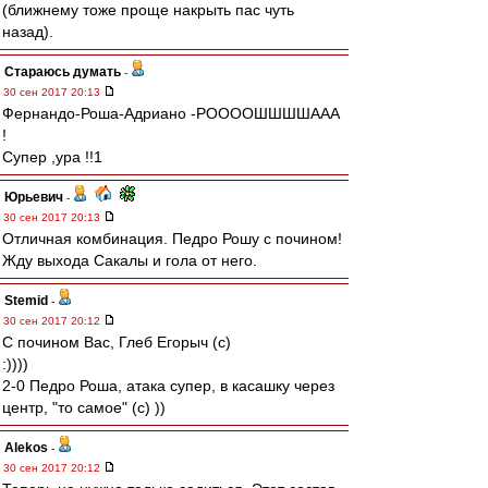
(ближнему тоже проще накрыть пас чуть
назад).
Стараюсь думать
-
30 сен 2017 20:13
Фернандо-Роша-Адриано -РООООШШШШААА
!
Супер ,ура !!1
Юрьевич
-
30 сен 2017 20:13
Отличная комбинация. Педро Рошу с почином!
Жду выхода Сакалы и гола от него.
Stemid
-
30 сен 2017 20:12
С почином Вас, Глеб Егорыч (с)
:))))
2-0 Педро Роша, атака супер, в касашку через
центр, "то самое" (с) ))
Alekos
-
30 сен 2017 20:12