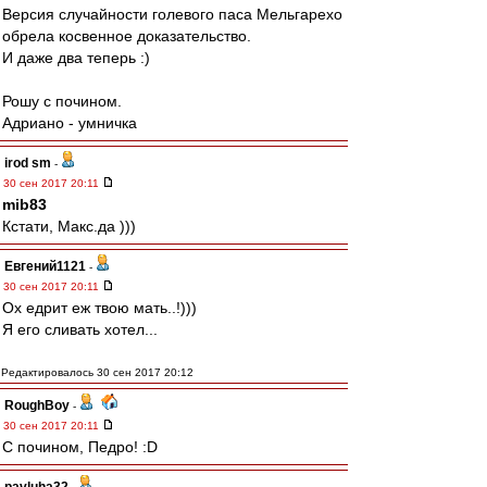
Версия случайности голевого паса Мельгарехо
обрела косвенное доказательство.
И даже два теперь :)
Рошу с почином.
Адриано - умничка
irod sm
-
30 сен 2017 20:11
mib83
Кстати, Макс.да )))
Евгений1121
-
30 сен 2017 20:11
Ох едрит еж твою мать..!)))
Я его сливать хотел...
Редактировалось 30 сен 2017 20:12
RoughBoy
-
30 сен 2017 20:11
С почином, Педро! :D