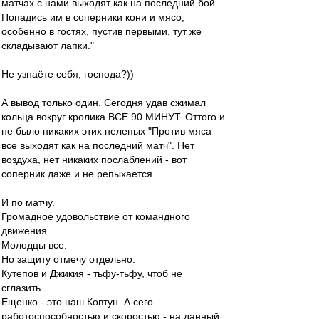
матчах с нами выходят как на последний бой.
Попадись им в соперники кони и мясо,
особенно в гостях, пустив первыми, тут же
складывают лапки."
Не узнаёте себя, господа?))
А вывод только один. Сегодня удав сжимал
кольца вокруг кролика ВСЕ 90 МИНУТ. Оттого и
не было никаких этих нелепых "Против мяса
все выходят как на последний матч". Нет
воздуха, нет никаких послаблений - вот
соперник даже и не репыхается.
И по матчу.
Громадное удовольствие от командного
движения.
Молодцы все.
Но защиту отмечу отдельно.
Кутепов и Джикия - тьфу-тьфу, чтоб не
сглазить.
Ещенко - это наш Ковтун. А сего
работоспособностью и скоростью - на данный