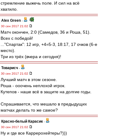
стремление выжечь поле. И сил на всё
хватило.
Alex Green
-
30 сен 2017 21:02
Матч окончен, 2:0 (Самедов, 36 и Роша, 51).
Всех с победой!
..."Спартак": 12 игр, +4=5-3, 18:17, 17 очков (6-е
место).
Три из трёх (вчера и сегодня)!
Товарисч
-
30 сен 2017 21:02
Лучший матч в этом сезоне.
Роша - ооочень неплохой игрок.
Кутепов - наше всё в защите на долгие годы.
Спрашивается, что мешало в предыдущих
матчах делать то же самое?
Красно-белый Карасик
-
30 сен 2017 21:02
Ну и где все Каррерохейтеры?)))