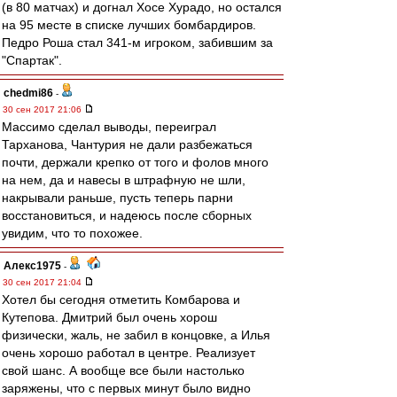
(в 80 матчах) и догнал Хосе Хурадо, но остался
на 95 месте в списке лучших бомбардиров.
Педро Роша стал 341-м игроком, забившим за
"Спартак".
chedmi86
-
30 сен 2017 21:06
Массимо сделал выводы, переиграл
Тарханова, Чантурия не дали разбежаться
почти, держали крепко от того и фолов много
на нем, да и навесы в штрафную не шли,
накрывали раньше, пусть теперь парни
восстановиться, и надеюсь после сборных
увидим, что то похожее.
Алекс1975
-
30 сен 2017 21:04
Хотел бы сегодня отметить Комбарова и
Кутепова. Дмитрий был очень хорош
физически, жаль, не забил в концовке, а Илья
очень хорошо работал в центре. Реализует
свой шанс. А вообще все были настолько
заряжены, что с первых минут было видно