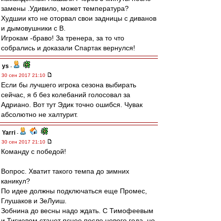
замены .Удивило, может температура?
Худшии кто не оторвал свои задницы с диванов
и дымовушники с B.
Игрокам -браво! За тренера, за то что
собрались и доказали Спартак вернулся!
ys
-
30 сен 2017 21:10
Если бы лучшего игрока сезона выбирать
сейчас, я б без колебаний голосовал за
Адриано. Вот тут Эдик точно ошибся. Чувак
абсолютно не халтурит.
Yarri
-
30 сен 2017 21:10
Команду с победой!
Вопрос. Хватит такого темпа до зимних
каникул?
По идее должны подключаться еще Промес,
Глушаков и ЗеЛуиш.
Зобнина до весны надо ждать. С Тимофеевым
и Тигиевом станет яснее после нового года, но