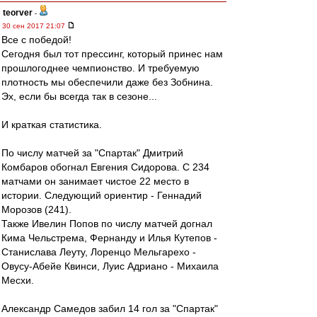
teorver
-
30 сен 2017 21:07
Все с победой!
Сегодня был тот прессинг, который принес нам
прошлогоднее чемпионство. И требуемую
плотность мы обеспечили даже без Зобнина.
Эх, если бы всегда так в сезоне...
И краткая статистика.
По числу матчей за "Спартак" Дмитрий
Комбаров обогнал Евгения Сидорова. С 234
матчами он занимает чистое 22 место в
истории. Следующий ориентир - Геннадий
Морозов (241).
Также Ивелин Попов по числу матчей догнал
Кима Чельстрема, Фернанду и Илья Кутепов -
Станислава Леуту, Лоренцо Мельгарехо -
Овусу-Абейе Квинси, Луис Адриано - Михаила
Месхи.
Александр Самедов забил 14 гол за "Спартак"