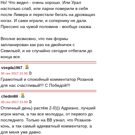
Но! Что видел - очень хорошо. Или Урал
настолько слаб, или парни поверили в себя
после Ливера и перестали бегать на дрожащих
ногах. И сами играли, и сопернику не дали.
Прессинг на чужой половине - вообще сказка.
Вполне возможно, что пик формы
запланирован как раз на двойничок с
Севильей, и не случайно сегодня отбегали до
конца все.
vsegda1967
-
30 сен 2017 21:00
Грамотный и спокойный комментатор Розанов
для нас счастливый!!! С Победой!!!
chedmi86
-
30 сен 2017 21:00
Отличный день) растём 2-0))) Адриано, лучший
игрок матча, а так все молодцы, от первого до
последнего. Только на ВВ узнал, что Розанов-
конь, а так самый адекватный комментатор, а
для меня уже давно.