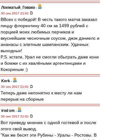
Лохматый_Говако
-
30 сен 2017 21:01
ВВсех с победой! В честь такого матча заказал
пиццу флорентину 40 см за 1499 рублей с
порцией моих любимых перчиков и
вкуснейшим чесночным соусом, джэк дэниелс и
ананасы с элитным шампанским. Удачных
выходных!
P.S. кстати, Урал не смогли обыграть даже кони
и бомжи с их хвалёными аргентинцами и
Кокориным :)
Kerk
-
30 сен 2017 21:01
Теперь даже непонятно к месту ли нам
перерыв на сборные
irod sm
-
30 сен 2017 21:01
Вот приведу мнение с одной гостевой и после
этого свой вывод.
"Как же бесят эти Рубины - Уралы - Ростовы. В