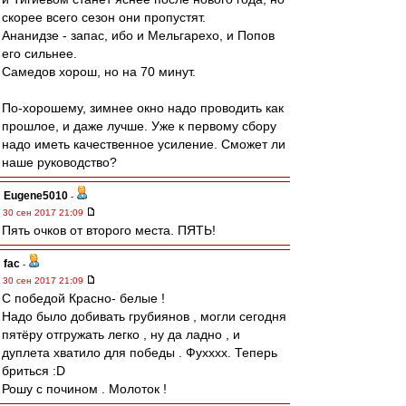
скорее всего сезон они пропустят.
Ананидзе - запас, ибо и Мельгарехо, и Попов
его сильнее.
Самедов хорош, но на 70 минут.
По-хорошему, зимнее окно надо проводить как
прошлое, и даже лучше. Уже к первому сбору
надо иметь качественное усиление. Сможет ли
наше руководство?
Eugene5010
-
30 сен 2017 21:09
Пять очков от второго места. ПЯТЬ!
fac
-
30 сен 2017 21:09
С победой Красно- белые !
Надо было добивать грубиянов , могли сегодня
пятёру отгружать легко , ну да ладно , и
дуплета хватило для победы . Фухххх. Теперь
бриться :D
Рошу с почином . Молоток !