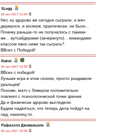
SLegg
-
30 сен 2017 21:00
Нет, ну здорово же сегодня сыграли, и мяч
держался, и косяков, практически, не было...
Почему раньше-то не получалось с такими
же... аутсайдерами (зачеркнуто)... командами
классом явно ниже так сыграть?
ВВсех с Победой!
Rakot
-
30 сен 2017 20:59
ВВсех с победой!
Лучшая игра в этом сезоне, просто раздавили
уральцев!
Похоже, матч с Ливером положительно
повлиял с психологической точки зрения.
Да и физически здорово выглядели.
Будем надеяться, что теперь дела пойдут на
лад, наконец-то.
Рафаэлло Джованьоли
-
30 сен 2017 20:59