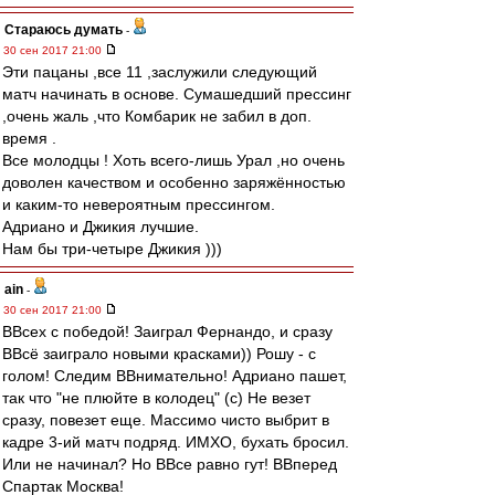
Стараюсь думать
-
30 сен 2017 21:00
Эти пацаны ,все 11 ,заслужили следующий
матч начинать в основе. Сумашедший прессинг
,очень жаль ,что Комбарик не забил в доп.
время .
Все молодцы ! Хоть всего-лишь Урал ,но очень
доволен качеством и особенно заряжённостью
и каким-то невероятным прессингом.
Адриано и Джикия лучшие.
Нам бы три-четыре Джикия )))
ain
-
30 сен 2017 21:00
ВВсех с победой! Заиграл Фернандо, и сразу
ВВсё заиграло новыми красками)) Рошу - с
голом! Следим ВВнимательно! Адриано пашет,
так что "не плюйте в колодец" (с) Не везет
сразу, повезет еще. Массимо чисто выбрит в
кадре 3-ий матч подряд. ИМХО, бухать бросил.
Или не начинал? Но ВВсе равно гут! ВВперед
Спартак Москва!