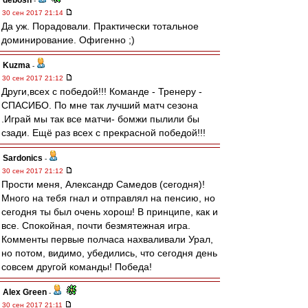
debosh
-
30 сен 2017 21:14
Да уж. Порадовали. Практически тотальное
доминирование. Офигенно ;)
Kuzma
-
30 сен 2017 21:12
Други,всех с победой!!! Команде - Тренеру -
СПАСИБО. По мне так лучший матч сезона
.Играй мы так все матчи- бомжи пылили бы
сзади. Ещё раз всех с прекрасной победой!!!
Sardonics
-
30 сен 2017 21:12
Прости меня, Александр Самедов (сегодня)!
Много на тебя гнал и отправлял на пенсию, но
сегодня ты был очень хорош! В принципе, как и
все. Спокойная, почти безмятежная игра.
Комменты первые полчаса нахваливали Урал,
но потом, видимо, убедились, что сегодня день
совсем другой команды! Победа!
Alex Green
-
30 сен 2017 21:11