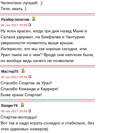
Челентано лучший. ;)
Тити- икать :)
Разбор полетов
-
30 сен 2017 20:59
Ну ясен красен, когда три дня назад Мане и
Салаха удержал, на Бикфалви и Чантурию
уверенности появилось выше крыши.
Интересно, это мы так хороши сегодня, или
Урал такое ни о чем? Вроде они неплохи были,
но вообще ведь ничего не позволили.
Мастер75
-
30 сен 2017 20:59
Спасибо Спартак за Урал!
Спасибо Команде и Каррере!
Боже храни Спартак!
Ranger76
-
30 сен 2017 20:58
Спартак-молодцы!
Вот так и надо играть-солидно и стабильно, без
этих цирковых номеров).