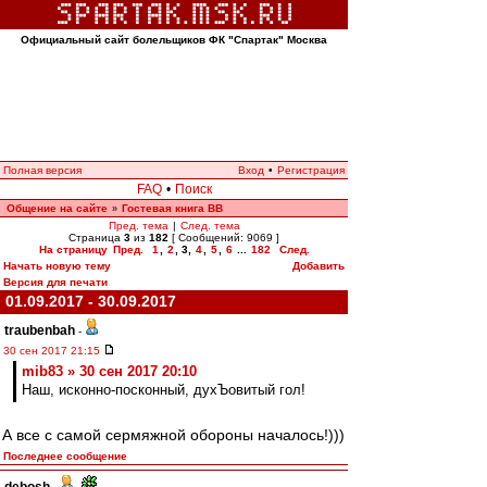
Официальный сайт болельщиков ФК "Спартак" Москва
Полная версия
Вход
•
Регистрация
FAQ
•
Поиск
Общение на сайте
Гостевая книга ВВ
»
Пред. тема
|
След. тема
Страница
3
из
182
[ Сообщений: 9069 ]
На страницу
Пред.
1
,
2
,
3
,
4
,
5
,
6
...
182
След.
Начать новую тему
Добавить
Версия для печати
01.09.2017 - 30.09.2017
traubenbah
-
30 сен 2017 21:15
mib83 » 30 сен 2017 20:10
Наш, исконно-посконный, духЪовитый гол!
А все с самой сермяжной обороны началось!)))
Последнее сообщение