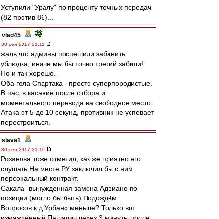
Уступили "Уралу" по проценту точных передач
(82 против 86)...
vlad45
-
30 сен 2017 21:11
жаль,что админы поспешили забанить
ублюдка, иначе мы бы точно третий забили!
Но и так хорошо.
Оба гола Спартака - просто суперпородистые.
В пас, в касание,после отбора и
моментального перевода на свободное место.
Атака от 5 до 10 секунд, противник не успевает
перестроиться.
slava1
-
30 сен 2017 21:10
Розанова тоже отметил, как же приятно его
слушать.На месте РУ заключил бы с ним
персональный контракт.
Сакала -вынужденная замена Адриано по
позиции (могло бы быть) Подождём.
Вопросов к д.Урбано меньше? Только вот
измаждённый Пашалич через 3 минуты после