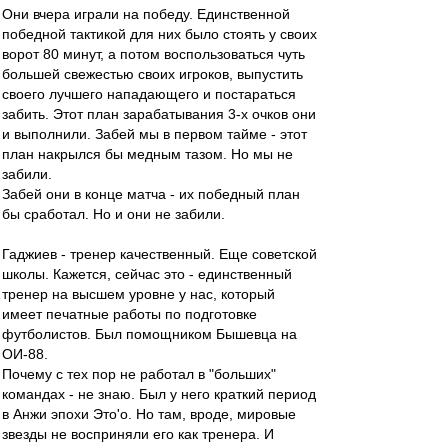
Они вчера играли на победу. Единственной
победной тактикой для них было стоять у своих
ворот 80 минут, а потом воспользоваться чуть
большей свежестью своих игроков, выпустить
своего лучшего нападающего и постараться
забить. Этот план зарабатывания 3-х очков они
и выполнили. Забей мы в первом тайме - этот
план накрылся бы медным тазом. Но мы не
забили.
Забей они в конце матча - их победный план
бы сработал. Но и они не забили.
Гаджиев - тренер качественный. Еще советской
школы. Кажется, сейчас это - единственный
тренер на высшем уровне у нас, который
имеет печатные работы по подготовке
футболистов. Был помощником Бышевца на
ОИ-88.
Почему с тех пор не работал в "больших"
командах - не знаю. Был у него краткий период
в Анжи эпохи Это'о. Но там, вроде, мировые
звезды не восприняли его как тренера. И