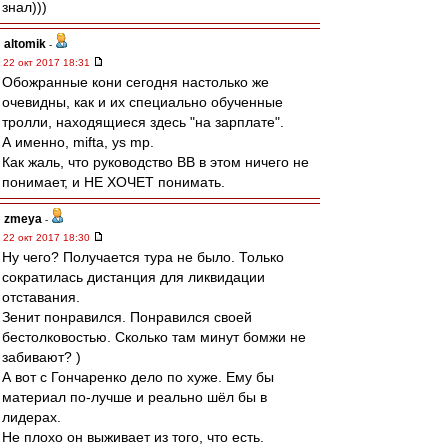
знал)))
altomik
-
22 окт 2017 18:31
Обожранные кони сегодня настолько же
очевидны, как и их специально обученные
тролли, находящиеся здесь "на зарплате".
А именно, mifta, ys mp.
Как жаль, что руководство ВВ в этом ничего не
понимает, и НЕ ХОЧЕТ понимать.
zmeya
-
22 окт 2017 18:30
Ну чего? Получается тура не было. Только
сократилась дистанция для ликвидации
отставания.
Зенит понравился. Понравился своей
бестолковостью. Сколько там минут бомжи не
забивают? )
А вот с Гончаренко дело по хуже. Ему бы
материал по-лучше и реально шёл бы в
лидерах.
Не плохо он выживает из того, что есть.