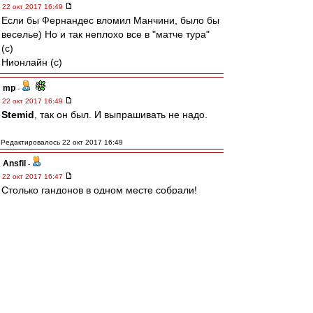
22 окт 2017 16:49
Если бы Фернандес вломил Манчини, было бы
веселье) Но и так неплохо все в "матче тура"
(с)
Нионлайн (с)
mp
-
22 окт 2017 16:49
Stemid
, так он был. И выпрашивать не надо.
Редактировалось 22 окт 2017 16:49
Ansfil
-
22 окт 2017 16:47
Столько гандонов в одном месте собрали!
Эххх...
SAS
-
22 окт 2017 16:44
вилков как всегда "прокладка бомжатская" .....
Ryka
-
22 окт 2017 16:43
Ахуевшие лошади, пррепиздяцца стопудово!