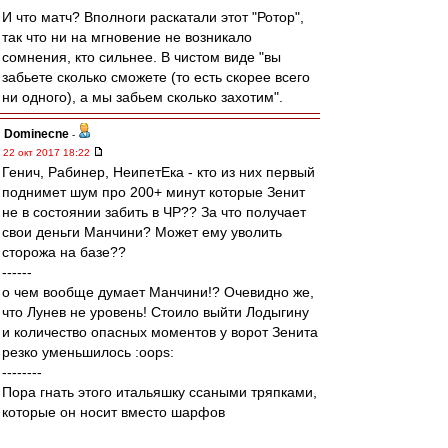
И что матч? Вполноги раскатали этот "Ротор",
так что ни на мгновение не возникало
сомнения, кто сильнее. В чистом виде "вы
забьете сколько сможете (то есть скорее всего
ни одного), а мы забьем сколько захотим".
Dominecne
-
22 окт 2017 18:22
Генич, Рабинер, НеипетЕка - кто из них первый
поднимет шум про 200+ минут которые Зенит
не в состоянии забить в ЧР?? За что получает
свои деньги Манчини? Может ему уволить
сторожа на базе??
------
о чем вообще думает Манчини!? Очевидно же,
что Лунев не уровень! Стоило выйти Лодыгину
и количество опасных моментов у ворот Зенита
резко уменьшилось :oops:
--------
Пора гнать этого итальяшку ссаными тряпками,
которые он носит вместо шарфов