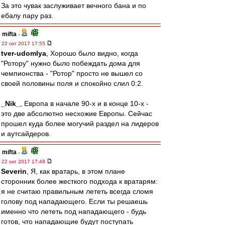
За это чувак заслуживает вечного бана и по
ебалу пару раз.
mifta
-
22 окт 2017 17:55
tver-udomlya
, Хорошо было видно, когда
"Ротору" нужно было побеждать дома для
чемпионства - "Ротор" просто не вышел со
своей половины поля и спокойно слил 0:2.
_Nik_
, Европа в начале 90-х и в конце 10-х -
это две абсолютно несхожие Европы. Сейчас
прошел куда более могучий раздел на лидеров
и аутсайдеров.
mifta
-
22 окт 2017 17:48
Severin
, Я, как вратарь, в этом плане
сторонник более жесткого подхода к вратарям:
я не считаю правильным лететь всегда сломя
голову под нападающего. Если ты решаешь
именно что лететь под нападающего - будь
готов, что нападающие будут поступать