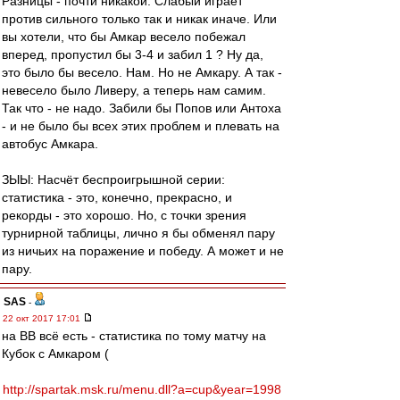
Разницы - почти никакой. Слабый играет
против сильного только так и никак иначе. Или
вы хотели, что бы Амкар весело побежал
вперед, пропустил бы 3-4 и забил 1 ? Ну да,
это было бы весело. Нам. Но не Амкару. А так -
невесело было Ливеру, а теперь нам самим.
Так что - не надо. Забили бы Попов или Антоха
- и не было бы всех этих проблем и плевать на
автобус Амкара.
ЗЫЫ: Насчёт беспроигрышной серии:
статистика - это, конечно, прекрасно, и
рекорды - это хорошо. Но, с точки зрения
турнирной таблицы, лично я бы обменял пару
из ничьих на поражение и победу. А может и не
пару.
SAS
-
22 окт 2017 17:01
на ВВ всё есть - статистика по тому матчу на
Кубок с Амкаром (
http://spartak.msk.ru/menu.dll?a=cup&year=1998