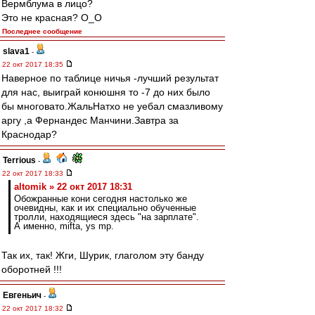
Вермблума в лицо?
Это не красная? O_O
Последнее сообщение
slava1
-
22 окт 2017 18:35
Наверное по таблице ничья -лучший результат
для нас, выиграй конюшня то -7 до них было
бы многовато.ЖальНатхо не уебал смазливому
аргу ,а Фернандес Манчини.Завтра за
Краснодар?
Terrious
-
22 окт 2017 18:33
altomik » 22 окт 2017 18:31
Обожранные кони сегодня настолько же
очевидны, как и их специально обученные
тролли, находящиеся здесь "на зарплате".
А именно, mifta, ys mp.
Так их, так! Жги, Шурик, глаголом эту банду
оборотней !!!
Евгеньич
-
22 окт 2017 18:32