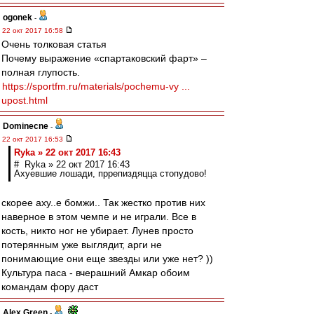
ogonek
-
22 окт 2017 16:58
Очень толковая статья
Почему выражение «спартаковский фарт» –
полная глупость.
https://sportfm.ru/materials/pochemu-vy ...
upost.html
Dominecne
-
22 окт 2017 16:53
Ryka » 22 окт 2017 16:43
# Ryka » 22 окт 2017 16:43
Ахуевшие лошади, пррепиздяцца стопудово!
скорее аху..е бомжи.. Так жестко против них
наверное в этом чемпе и не играли. Все в
кость, никто ног не убирает. Лунев просто
потерянным уже выглядит, арги не
понимающие они еще звезды или уже нет? ))
Культура паса - вчерашний Амкар обоим
командам фору даст
Alex Green
-