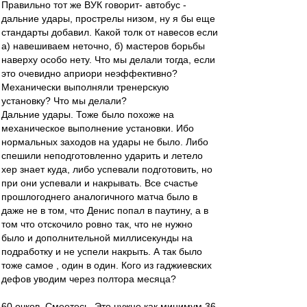
Правильно тот же ВУК говорит- автобус -
дальние удары, прострелы низом, ну я бы еще
стандарты добавил. Какой толк от навесов если
а) навешиваем неточно, б) мастеров борьбы
наверху особо нету. Что мы делали тогда, если
это очевидно априори неэффективно?
Механически выполняли тренерскую
установку? Что мы делали?
Дальние удары. Тоже было похоже на
механическое выполнение установки. Ибо
нормальных заходов на удары не было. Либо
спешили неподготовленно ударить и летело
хер знает куда, либо успевали подготовить, но
при они успевали и накрывать. Все счастье
прошлогоднего аналогичного матча было в
даже не в том, что Денис попал в паутину, а в
том что отскочило ровно так, что не нужно
было и дополнительной миллисекунды на
подработку и не успели накрыть. А так было
тоже самое , один в один. Кого из гаджиевских
дефов уводим через полтора месяца?
60 очков. Смеетесь. Это нужно как минимум 36