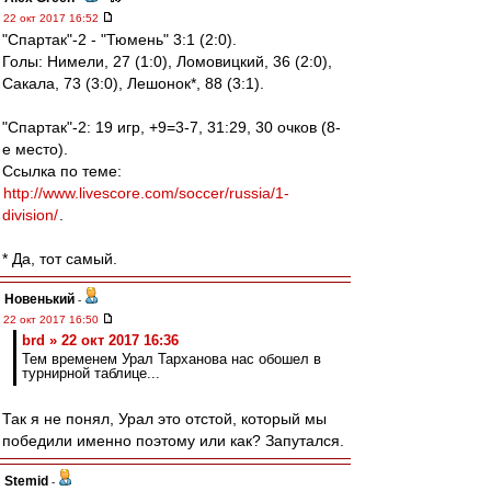
22 окт 2017 16:52
"Спартак"-2 - "Тюмень" 3:1 (2:0).
Голы: Нимели, 27 (1:0), Ломовицкий, 36 (2:0),
Сакала, 73 (3:0), Лешонок*, 88 (3:1).
"Спартак"-2: 19 игр, +9=3-7, 31:29, 30 очков (8-
е место).
Ссылка по теме:
http://www.livescore.com/soccer/russia/1-
division/
.
* Да, тот самый.
Новенький
-
22 окт 2017 16:50
brd » 22 окт 2017 16:36
Тем временем Урал Тарханова нас обошел в
турнирной таблице...
Так я не понял, Урал это отстой, который мы
победили именно поэтому или как? Запутался.
Stemid
-