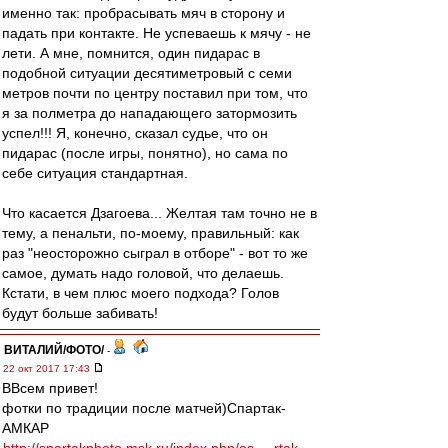
именно так: пробрасывать мяч в сторону и
падать при контакте. Не успеваешь к мячу - не
лети. А мне, помнится, один пидарас в
подобной ситуации десятиметровый с семи
метров почти по центру поставил при том, что
я за полметра до нападающего затормозить
успел!!! Я, конечно, сказал судье, что он
пидарас (после игры, понятно), но сама по
себе ситуация стандартная.
Что касается Дзагоева... Желтая там точно не в
тему, а пенальти, по-моему, правильный: как
раз "неосторожно сыграл в отборе" - вот то же
самое, думать надо головой, что делаешь.
Кстати, в чем плюс моего подхода? Голов
будут больше забивать!
ВИТАЛИЙ/ФОТО/
-
22 окт 2017 17:43
ВВсем привет!
фотки по традиции после матчей)Спартак-
АМКАР