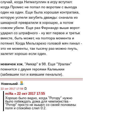
случай, когда Нигматуллин в игру вступил:
когда Промес не попал по воротам с выхода
один на один. Еще была хорошая контратака,
которую успели загубить дважды: сначала из
шикарной превратили в хорошую, а потом
совсем убили. Еще раз Фернандо выше ворот
ударил со штрафного - ну вот первое и третье
вместе, быть может, на полтора момента и
потянет. Когда Мельгарехо головой мяч пинал -
это не моменты, так тысячу раз можно пнуть,
залетит хорошо если один.
новичок хзк
, "Амкар" в 98. Еще "Уралан"
помнится с двумя героями Калмыкии
(забившим гол и взявшим пенальти).
Новенький
-
22 окт 2017 17:58
mifta » 22 окт 2017 17:55
Хорошо было видно, когда "Ротору" нужно
было побеждать дома для чемпионства -
"Ротор" просто не вышел со своей половины
поля и спокойно слил 0:2.