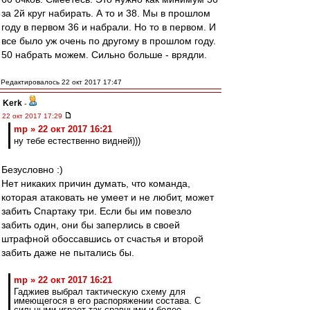
за 2й круг набирать. А то и 38. Мы в прошлом
году в первом 36 и набрали. Но то в первом. И
все было уж очень по другому в прошлом году.
50 набрать можем. Сильно больше - врядли.
Редактировалось 22 окт 2017 17:47
Kerk
-
22 окт 2017 17:29
mp » 22 окт 2017 16:21
ну тебе естественно видней)))
Безусловно :)
Нет никаких причин думать, что команда,
которая атаковать не умеет и не любит, может
забить Спартаку три. Если бы им повезло
забить один, они бы заперлись в своей
штрафной обоссавшись от счастья и второй
забить даже не пытались бы.
mp » 22 окт 2017 16:21
Гаджиев выбрал тактическую схему для
имеющегося в его распоряжении состава. С
сильными играет так сравными и более