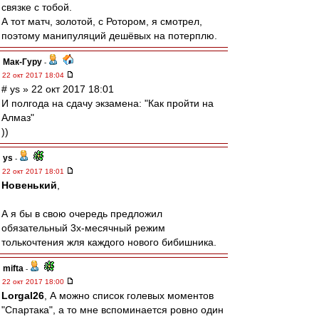
связке с тобой.
А тот матч, золотой, с Ротором, я смотрел,
поэтому манипуляций дешёвых на потерплю.
Мак-Гуру
-
22 окт 2017 18:04
# ys » 22 окт 2017 18:01
И полгода на сдачу экзамена: "Как пройти на
Алмаз"
))
ys
-
22 окт 2017 18:01
Новенький
,
А я бы в свою очередь предложил
обязательный 3х-месячный режим
толькочтения жля каждого нового бибишника.
mifta
-
22 окт 2017 18:00
Lorgal26
, А можно список голевых моментов
"Спартака", а то мне вспоминается ровно один