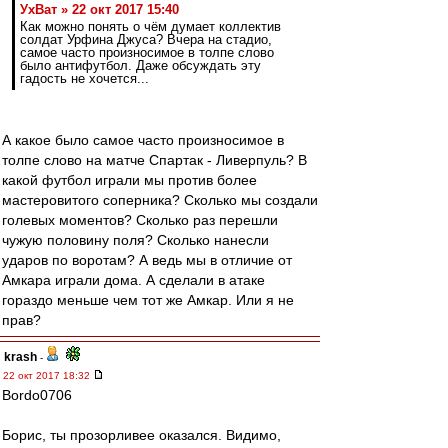
УхВат » 22 окт 2017 15:40
Как можно понять о чём думает коллектив
солдат Урфина Джуса? Вчера на стадио,
самое часто произносимое в толпе слово
было антифутбол. Даже обсуждать эту
гадость не хочется...
А какое было самое часто произносимое в
толпе слово на матче Спартак - Ливерпуль? В
какой футбол играли мы против более
мастеровитого соперника? Сколько мы создали
голевых моментов? Сколько раз перешли
чужую половину поля? Сколько нанесли
ударов по воротам? А ведь мы в отличие от
Амкара играли дома. А сделали в атаке
гораздо меньше чем тот же Амкар. Или я не
прав?
krash
-
22 окт 2017 18:32
Bordo0706
Борис, ты прозорливее оказался. Видимо,