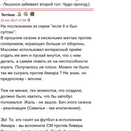
- Лешонок забивает второй гол. Чудо-проход:)
Terrious
-
22 окт 2017 17:06
На послезнании из серии "если б я был
султан":
В прошлом сезоне в нескольких матчах против
соперников, играющих больше от обороны,
Массимо использовал интересный приём:
отдать им мяч и пускай мнутся, что с ним
делать, а самим ловить их на неспособности
играть. Получалось не плохо. Можно ли было
так же сыграть против Амкара ? Не знаю, но
предположу - вполне.
Тем не менее, тех моментов, что создали,
должно было хватить, что бы автобус
поломался. Жаль - не зашло. Бич этого сезона
- реализация (Севилья - как исключение).
ЗЫ: Те. кто гонят на футбол в исполнении
Амкара - вы вспомните СМ против Ливера.