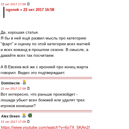
22 окт 2017 17:08
ogonek » 22 окт 2017 16:58
Да, хорошая статья.
Я бы в ней ещё развил мысль про категорию
"фарт" и оценку по этой категории всех матчей
и всех команд в прошлом сезоне. В смысле, а
давайте всех так посчитаем.
А В.Евсеев всё же с иронией про конец марта
говорил. Видео это подтверждает.
Dominecne
-
22 окт 2017 17:08
Вот интересно, что раньше произойдет -
лошади убьют всех бомжей или удалят трех
игроков конюшни?
Alex Green
-
22 окт 2017 17:08
https://www.youtube.com/watch?v=6o7X_5KAn2I