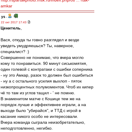
http://spartakphoto.msk.ru/index.php/os ... rtak-
amkar
ys
-
22 окт 2017 17:43
Ценитель
,
Вася, откуда ты говно разглядел и везде
увидеть умудряешься? Ты, наверное,
специалист? :)
Совершенно не понимаю, что вчера могло
кому то понравиться. 90 минут сиськомятия,
один голевой с контратаки с ошибки соперника
- ну это Амкар, разок то должен был ошибиться
- ну а с остального усилия выхлоп - пяток
низкопроцентных полумоментов. Чтоб их кипер
чё то там из углов тащил - ' не помню.
В знаменитом матче с Кошице тем же на
порядок лучше и эффективнее играли, а на
выходе было "убирайся", и ТТД с игрой в
касание никого особо не интересовали.
Вчера команда сыграла неизобретательно,
неподготовленно, негибко.