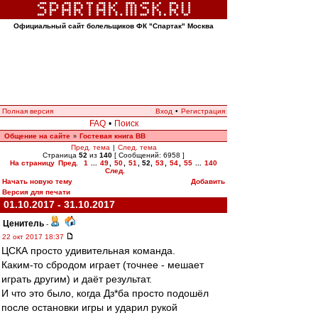
Официальный сайт болельщиков ФК "Спартак" Москва
Полная версия
Вход
•
Регистрация
FAQ
•
Поиск
Общение на сайте
Гостевая книга ВВ
»
Пред. тема
|
След. тема
Страница
52
из
140
[ Сообщений: 6958 ]
На страницу
Пред.
1
...
49
,
50
,
51
,
52
,
53
,
54
,
55
...
140
След.
Начать новую тему
Добавить
Версия для печати
01.10.2017 - 31.10.2017
Ценитель
-
22 окт 2017 18:37
ЦСКА просто удивительная команда.
Каким-то сбродом играет (точнее - мешает
играть другим) и даёт результат.
И что это было, когда Дз*ба просто подошёл
после остановки игры и ударил рукой