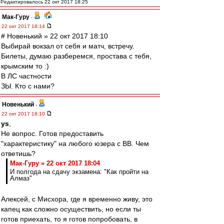
Редактировалось 22 окт 2017 18:25
Мак-Гуру
-
22 окт 2017 18:14
# Новенький » 22 окт 2017 18:10
Выбирай вокзал от себя и матч, встречу.
Билеты, думаю разберемся, простава с тебя,
крымским то :)
В ЛС частности
ЗЫ. Кто с нами?
Новенький
-
22 окт 2017 18:10
ys
,
Не вопрос. Готов предоставить
"характеристику" на любого юзера с ВВ. Чем
ответишь?
Мак-Гуру » 22 окт 2017 18:04
И полгода на сдачу экзамена: "Как пройти на
Алмаз"
Алексей, с Мисхора, где я временно живу, это
капец как сложно осуществить, но если ты
готов приехать, то я готов попробовать, в