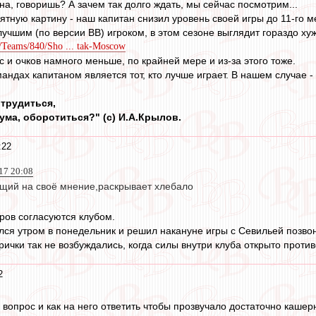
а, говоришь? А зачем так долго ждать, мы сейчас посмотрим...
тную картину - наш капитан снизил уровень своей игры до 11-го м
лучшим (по версии ВВ) игроком, в этом сезоне выглядит гораздо ху
/Teams/840/Sho ... tak-Moscow
ас и очков намного меньше, по крайней мере и из-за этого тоже.
андах капитаном является тот, кто лучше играет. В нашем случае - о
 трудиться,
кума, оборотиться?" (с) И.А.Крылов.
:22
17 20:08
ющий на своё мнение,раскрывает хлебало
ров согласуются клубом.
лся утром в понедельник и решил накануне игры с Севильей позвон
рички так не возбуждались, когда силы внутри клуба открыто проти
2
 вопрос и как на него ответить чтобы прозвучало достаточно кашер