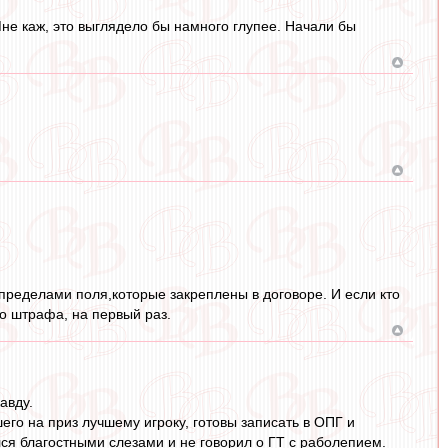
Мне каж, это выглядело бы намного глупее. Начали бы
 пределами поля,которые закреплены в договоре. И если кто
о штрафа, на первый раз.
авду.
го на приз лучшему игроку, готовы записать в ОПГ и
ился благостными слезами и не говорил о ГТ с раболепием.