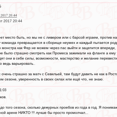
5
 2017 20:44
кт 2017 20:44
ет место быть, но мы не с ливером или с барсой играем, против н
у команда превращается в сборище неумех и каждый пытается род
 монстра как Фер не можем через пас выйти и зацепится впереди, 
гре было страшно смотреть как Промеса зажимали на фланге а ему 
ят они в себе силы, возможности, мастерство и желание перевести
о ведь варьировать..
с очень страшно за матч с Севильей, там будут давить не как в Росто
ом сезоне, уверенность в своих силах или ещё что, не знаю.
1:03
ков.
 до того сезона, сколько дежурных проебов из года в год. Я понима
ой арене НИКТО !!! лучше бы просто промолчал...