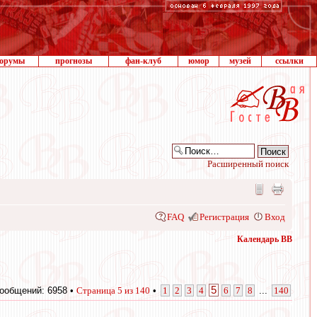
орумы
прогнозы
фан-клуб
юмор
музей
ссылки
Расширенный поиск
FAQ
Регистрация
Вход
Календарь ВВ
5
ообщений: 6958 •
Страница
5
из
140
•
1
2
3
4
6
7
8
...
140