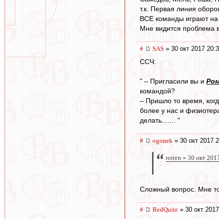
т.к. Первая линия оборо
ВСЕ команды играют на 
Мне видится проблема в
#
SAS
» 30 окт 2017 20:
ССЧ:
" – Пригласили вы и
Ром
командой?
– Пришло то время, ког
более у нас и физиотер
делать....... "
#
ogonek
» 30 окт 2017 2
rotten » 30 окт 201
Сложный вопрос. Мне т
#
RedQuite
» 30 окт 2017