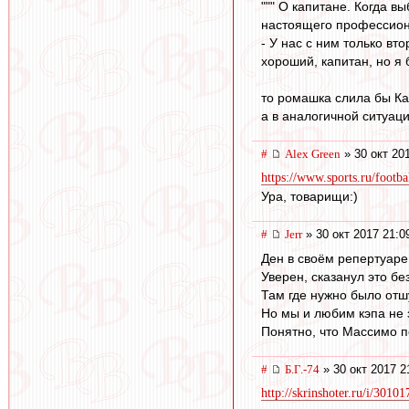
""" О капитане. Когда 
настоящего профессиона
- У нас с ним только вт
хороший, капитан, но я 
то ромашка слила бы Ка
а в аналогичной ситуац
#
Alex Green
» 30 окт 20
https://www.sports.ru/footb
Ура, товарищи:)
#
Jerr
» 30 окт 2017 21:0
Ден в своём репертуаре,
Уверен, сказанул это бе
Там где нужно было отш
Но мы и любим кэпа не з
Понятно, что Массимо п
#
Б.Г.-74
» 30 окт 2017 2
http://skrinshoter.ru/i/301