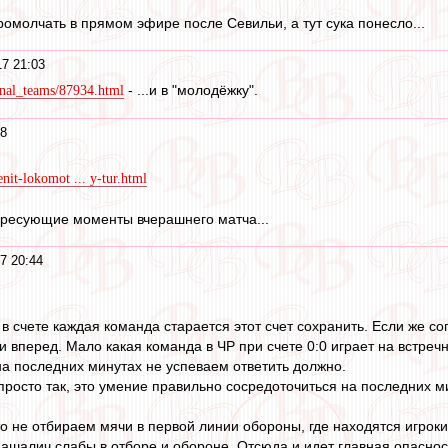
ромолчать в прямом эфире после Севильи, а тут сука понесло...
17 21:03
- ...и в "молодёжку".
ional_teams/87934.html
58
nit-lokomot ... y-tur.html
ересующие моменты вчерашнего матча...
7 20:44
в счете каждая команда старается этот счет сохранить. Если же со
и вперед. Мало какая команда в ЧР при счете 0:0 играет на встречн
а последних минутах не успеваем ответить должно.
 просто так, это умение правильно сосредоточиться на последних ми
о не отбираем мячи в первой линии обороны, где находятся игроки
ашалич слабы в отборе и обороне. Отсюда и идет главная опасност