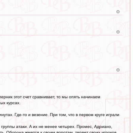
перник этот счет сравнивает, то мы опять начинаем
ых курсах.
нутах. Где-то и везение. При том, что в первом круге играли
 группы атаки. А их не менее четырех. Промес, Адриано,
ь. Оборона жмется к своим воротам, теряет своих игроков,