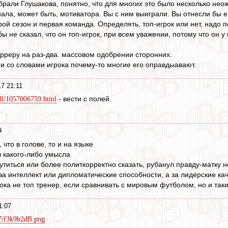
выбрали Глушакова, понятно, что для многих это было несколько не
ла, может быть, мотиватора. Вы с ним выиграли. Вы отнесли бы ег
орой сезон и первая команда. Определять, топ-игрок или нет, надо 
бы не сказал, что он топ-игрок, при всем уважении, потому что он у
рреру на раз-два. массовом одобрении сторонних.
ии со словами игрока почему-то многие его оправдыавают.
17 21:11
- вести с полей.
all/1057006759.html
9
 что в голове, то и на языке
з какого-либо умысла
утиться или более политкорректно сказать, рубанул правду-матку н
а интеллект или дипломатические способности, а за лидерские кач
ока не топ тренер, если сравнивать с мировым футболом, но и таки
1:07
017/f3k9b2dB.png