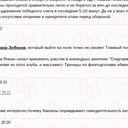
ны проходится сравнительно легко и не борется за мяч до последне
удержание победного счета в последние 5-10 минут. Да не у всех 
 отсутствии опорника и приоритета атаки перед обороной.
32
ана Зобнина
, который выйти на поле точно не сможет. Главный по
да Роман начал принимать участие в командных занятиях "Спартака"
апевт из этого клуба, и массажист. Тренеры по физподготовке об
0:31
7 20:22
оже интересно,почему бакланы оправдывают самодеятельность кап
 20:28