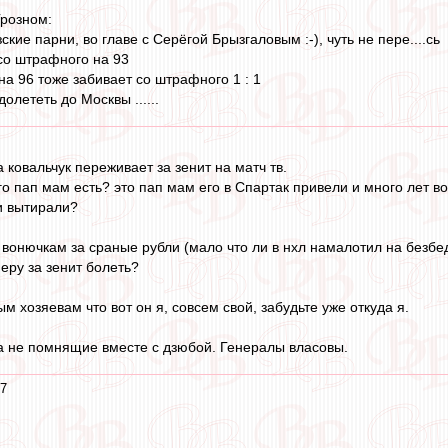
 Грозном:
ские парни, во главе с Серёгой Брызгаловым :-), чуть не пере....сь
 со штрафного на 93
 на 96 тоже забивает со штрафного 1 : 1
долететь до Москвы ......
ковальчук переживает за зенит на матч тв.
го пап мам есть? это пап мам его в Спартак привели и много лет в
и вытирали?
вонючкам за сраные рубли (мало что ли в нхл намалотил на безбед
еру за зенит болеть?
м хозяевам что вот он я, совсем свой, забудьте уже откуда я.
а не помнящие вместе с дзюбой. Генералы власовы.
17