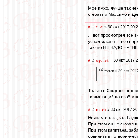
Мое имхо, лучше так чем
стебать и Массимо и Ден
#
SAS
» 30 окт 2017 20:
... вот просмотрел всё 
успокоился я.... всё но
так что НЕ НАДО НАГНЕТ
#
ogonek
» 30 окт 2017 2
rotten » 30 окт 201
Только в Спартаке это 
то,имеющий на своё мне
#
rotten
» 30 окт 2017 20
Начнем с того, что Глуш
При этом он не сказал н
При этом капитана, заб
обвинить в потворничест