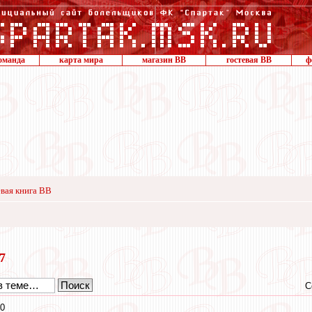
оманда
карта мира
магазин ВВ
гостевая ВВ
ф
вая книга ВВ
17
С
30