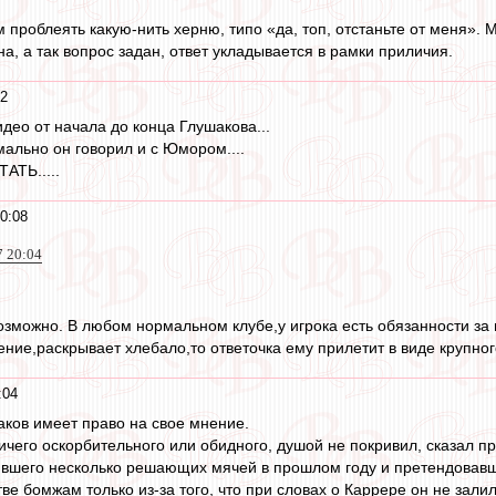
 проблеять какую-нить херню, типо «да, топ, отстаньте от меня». 
а, а так вопрос задан, ответ укладывается в рамки приличия.
22
видео от начала до конца Глушакова...
рмально он говорил и с Юмором....
АТЬ.....
0:08
7 20:04
возможно. В любом нормальном клубе,у игрока есть обязанности за
ние,раскрывает хлебало,то ответочка ему прилетит в виде крупног
:04
аков имеет право на свое мнение.
ичего оскорбительного или обидного, душой не покривил, сказал пр
ившего несколько решающих мячей в прошлом году и претендовавше
ве бомжам только из-за того, что при словах о Каррере он не зал