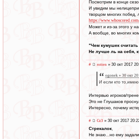
Посмотрим в конце сезон
И увидим мы нелицеприя
творцом многих побед, 
https://www.whoscored.com
Может и из-за этого у н
А вообще, во многих ком
"Чем кумушек считать
Не лучше ль на себя, 
#
rotten
» 30 окт 2017 20
ogonek » 30 окт 20
И если кто то,име
Интервью игроков/трене
Это не Глушаков просну
Интересно, почему исте
#
Gt3
» 30 окт 2017 20:2
Стрекалок
,
Не знаю...но ему задали