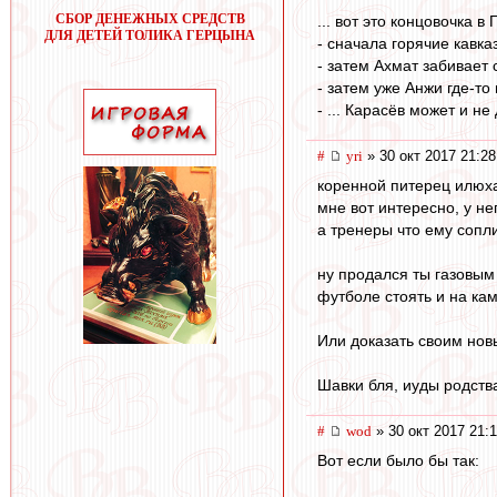
СБОР ДЕНЕЖНЫХ СРЕДСТВ
... вот это концовочка в
ДЛЯ ДЕТЕЙ ТОЛИКА ГЕРЦЫНА
- сначала горячие кавказ
- затем Ахмат забивает
- затем уже Анжи где-то
- ... Карасёв может и не 
#
yri
» 30 окт 2017 21:28
коренной питерец илюха 
мне вот интересно, у не
а тренеры что ему сопл
ну продался ты газовым 
футболе стоять и на кам
Или доказать своим новы
Шавки бля, иуды родств
#
wod
» 30 окт 2017 21:
Вот если было бы так: