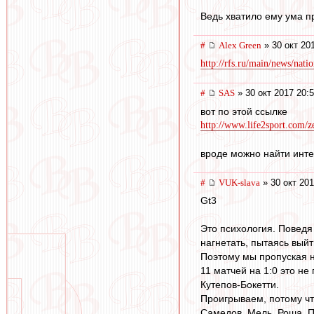
Ведь хватило ему ума п
#
Alex Green
» 30 окт 20
http://rfs.ru/main/news/nat
#
SAS
» 30 окт 2017 20:
вот по этой ссылке
http://www.life2sport.com/ze
вроде можно найти инт
#
VUK-slava
» 30 окт 201
Gt3
Это психология. Поведя 
нагнетать, пытаясь выйт
Поэтому мы пропуская н
11 матчей на 1:0 это не
Кутепов-Бокетти.
Проигрываем, потому чт
Самедов, Мель, Роша, П