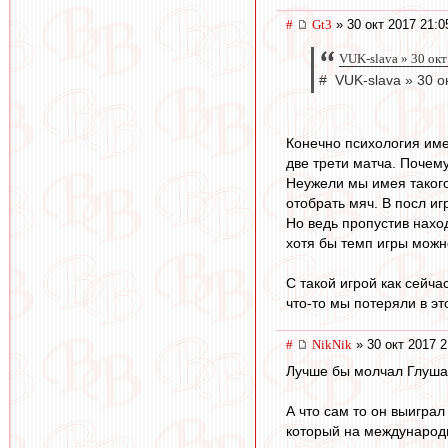
#
Gt3
» 30 окт 2017 21:0
VUK-slava » 30 окт
# VUK-slava » 30 о
Конечно психология име
две трети матча. Почем
Неужели мы имея такого
отобрать мяч. В посл и
Но ведь пропустив наход
хотя бы темп игры можн
С такой игрой как сейча
что-то мы потеряли в эт
#
NikNik
» 30 окт 2017 2
Лучше бы молчал Глуша
А что сам то он выиграл
который на международн