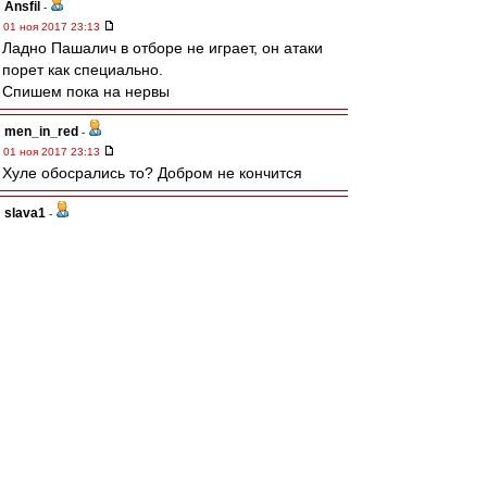
Ansfil
-
01 ноя 2017 23:13
Ладно Пашалич в отборе не играет, он атаки
порет как специально.
Спишем пока на нервы
men_in_red
-
01 ноя 2017 23:13
Хуле обосрались то? Добром не кончится
slava1
-
01 ноя 2017 23:13
Нужно резче идти в отбор Выгрызать мячи.
knn
-
01 ноя 2017 23:13
28 минут, Спартак на поле пока не выходил...
Sharkыч
-
01 ноя 2017 23:11
Что-то пока коленки дрожат у всех кроме
Луиски. Надо побороть страх.
Alex_Mc
-