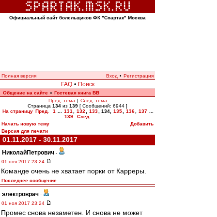
Официальный сайт болельщиков ФК "Спартак" Москва
Полная версия
Вход
•
Регистрация
FAQ
•
Поиск
Общение на сайте
Гостевая книга ВВ
»
Пред. тема
|
След. тема
Страница
134
из
139
[ Сообщений: 6944 ]
На страницу
Пред.
1
...
131
,
132
,
133
,
134
,
135
,
136
,
137
...
139
След.
Начать новую тему
Добавить
Версия для печати
01.11.2017 - 30.11.2017
НиколайПетрович
-
01 ноя 2017 23:24
Команде очень не хватает порки от Карреры.
Последнее сообщение
электроврач
-
01 ноя 2017 23:24
Промес снова незаметен. И снова не может