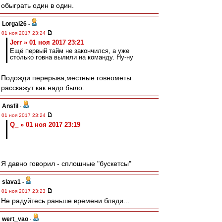
обыграть один в один.
Lorgal26
-
01 ноя 2017 23:24
Jerr » 01 ноя 2017 23:21
Ещё первый тайм не закончился, а уже
столько говна вылили на команду. Ну-ну
Подожди перерыва,местные говнометы
расскажут как надо было.
Ansfil
-
01 ноя 2017 23:24
Q_ » 01 ноя 2017 23:19
Я давно говорил - сплошные "бускетсы"
slava1
-
01 ноя 2017 23:23
Не радуйтесь раньше времени бляди...
wert_vao
-