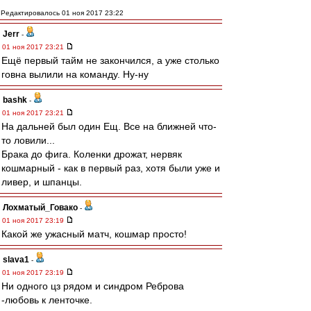
Редактировалось 01 ноя 2017 23:22
Jerr
-
01 ноя 2017 23:21
Ещё первый тайм не закончился, а уже столько
говна вылили на команду. Ну-ну
bashk
-
01 ноя 2017 23:21
На дальней был один Ещ. Все на ближней что-
то ловили...
Брака до фига. Коленки дрожат, нервяк
кошмарный - как в первый раз, хотя были уже и
ливер, и шпанцы.
Лохматый_Говако
-
01 ноя 2017 23:19
Какой же ужасный матч, кошмар просто!
slava1
-
01 ноя 2017 23:19
Ни одного цз рядом и синдром Реброва
-любовь к ленточке.