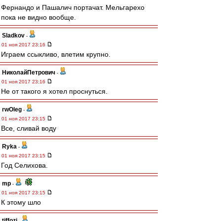
Фернандо и Пашалич портачат. Мельгарехо
пока не видно вообще.
Sladkov
-
01 ноя 2017 23:16
Играем ссыкливо, влетим крупно.
НиколайПетрович
-
01 ноя 2017 23:16
Не от такого я хотел проснуться.
rwOleg
-
01 ноя 2017 23:15
Все, сливай воду
Ryka
-
01 ноя 2017 23:15
Год Селихова.
mp
-
01 ноя 2017 23:15
К этому шло
tiffozi
-