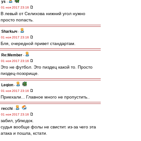
ys
-
01 ноя 2017 23:16
В левый от Селихова нижний угол нужно
просто попасть.
Sharkыч
-
01 ноя 2017 23:16
Бля, очередной привет стандартам.
Re:Member
-
01 ноя 2017 23:16
Это не футбол. Это пиздец какой то. Просто
пиздец-позорище.
Leqion
-
01 ноя 2017 23:16
Приехали... Главное много не пропустить..
recchi
-
01 ноя 2017 23:16
забил, ублюдок.
судья вообще фолы не свистит. из-за чего эта
атака и пошла, кстати.