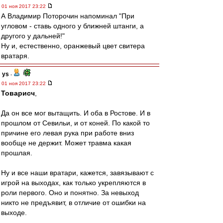
01 ноя 2017 23:22
А Владимир Поторочин напоминал "При
угловом - ставь одного у ближней штанги, а
другого у дальней!"
Ну и, естественно, оранжевый цвет свитера
вратаря.
ys
-
01 ноя 2017 23:22
Товарисч
,
Да он все мог вытащить. И оба в Ростове. И в
прошлом от Севильи, и от коней. По какой то
причине его левая рука при работе вниз
вообще не держит. Может травма какая
прошлая.
Ну и все наши вратари, кажется, завязывают с
игрой на выходах, как только укрепляются в
роли первого. Оно и понятно. За невыход
никто не предъявит, в отличие от ошибки на
выходе.