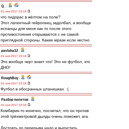
Q_
-
01 ноя 2017 23:19
что пидорас в жёлтом на поле?
Этот латентный гейропеец задолбал, а вообще
испанцы для меня как то после этого
противостояния открываются с не самой
приглядной стороны. Какие мрази если честно
pavluha32
-
01 ноя 2017 23:18
Это вообще черт знает что! Это не футбол, это
ДНО!
RoughBoy
-
01 ноя 2017 23:18
Футбол в обосранных штанишках. :(
Разбор полетов
-
01 ноя 2017 23:18
Комбарик-то конечно, посчитал, что он против
этой трёхметровой дылды очень поможет, ага.
Достоять до перерыва надо и выпустить