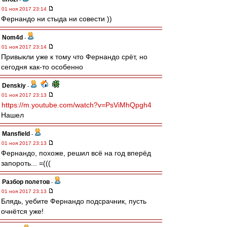
01 ноя 2017 23:14
Фернандо ни стыда ни совести ))
Nom4d
-
01 ноя 2017 23:14
Привыкли уже к тому что Фернандо срёт, но
сегодня как-то особенно
Denskiy
-
01 ноя 2017 23:13
https://m.youtube.com/watch?v=PsViMhQpgh4
Нашел
Mansfield
-
01 ноя 2017 23:13
Фернандо, похоже, решил всё на год вперёд
запороть... =(((
Разбор полетов
-
01 ноя 2017 23:13
Блядь, уебите Фернандо подсрачник, пусть
очнётся уже!