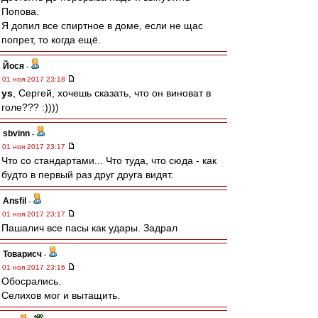
Попова.
Я допил все спиртное в доме, если не щас
попрет, то когда ещё.
Йося
-
01 ноя 2017 23:18
ys
, Сергей, хочешь сказать, что он виноват в
голе??? :))))
sbvinn
-
01 ноя 2017 23:17
Что со стандартами... Что туда, что сюда - как
будто в первый раз друг друга видят.
Ansfil
-
01 ноя 2017 23:17
Пашалич все пасы как удары. Задрал
Товарисч
-
01 ноя 2017 23:16
Обосрались.
Селихов мог и вытащить.