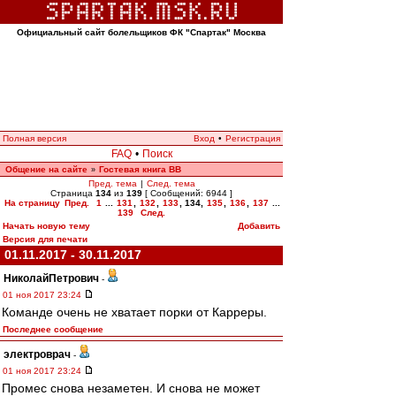
Официальный сайт болельщиков ФК "Спартак" Москва
Полная версия
Вход
•
Регистрация
FAQ
•
Поиск
Общение на сайте
Гостевая книга ВВ
»
Пред. тема
|
След. тема
Страница
134
из
139
[ Сообщений: 6944 ]
На страницу
Пред.
1
...
131
,
132
,
133
,
134
,
135
,
136
,
137
...
139
След.
Начать новую тему
Добавить
Версия для печати
01.11.2017 - 30.11.2017
НиколайПетрович
-
01 ноя 2017 23:24
Команде очень не хватает порки от Карреры.
Последнее сообщение
электроврач
-
01 ноя 2017 23:24
Промес снова незаметен. И снова не может