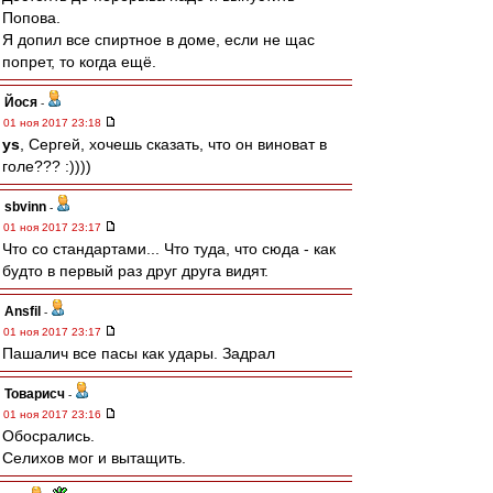
Попова.
Я допил все спиртное в доме, если не щас
попрет, то когда ещё.
Йося
-
01 ноя 2017 23:18
ys
, Сергей, хочешь сказать, что он виноват в
голе??? :))))
sbvinn
-
01 ноя 2017 23:17
Что со стандартами... Что туда, что сюда - как
будто в первый раз друг друга видят.
Ansfil
-
01 ноя 2017 23:17
Пашалич все пасы как удары. Задрал
Товарисч
-
01 ноя 2017 23:16
Обосрались.
Селихов мог и вытащить.