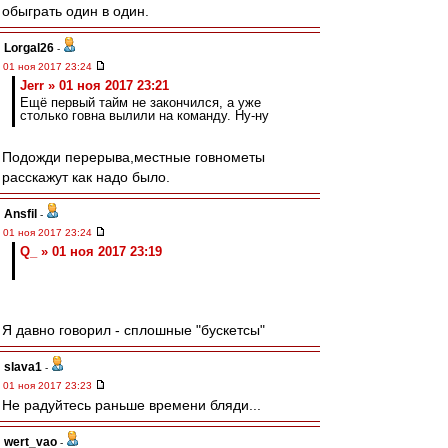
обыграть один в один.
Lorgal26
-
01 ноя 2017 23:24
Jerr » 01 ноя 2017 23:21
Ещё первый тайм не закончился, а уже
столько говна вылили на команду. Ну-ну
Подожди перерыва,местные говнометы
расскажут как надо было.
Ansfil
-
01 ноя 2017 23:24
Q_ » 01 ноя 2017 23:19
Я давно говорил - сплошные "бускетсы"
slava1
-
01 ноя 2017 23:23
Не радуйтесь раньше времени бляди...
wert_vao
-