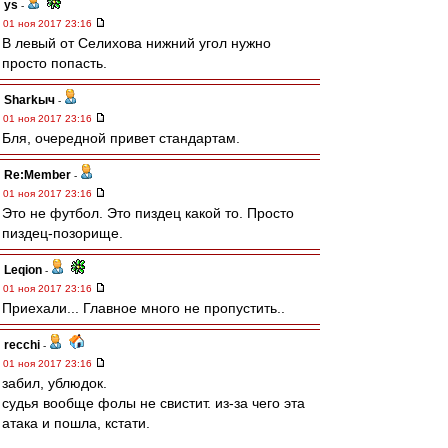
ys
-
01 ноя 2017 23:16
В левый от Селихова нижний угол нужно
просто попасть.
Sharkыч
-
01 ноя 2017 23:16
Бля, очередной привет стандартам.
Re:Member
-
01 ноя 2017 23:16
Это не футбол. Это пиздец какой то. Просто
пиздец-позорище.
Leqion
-
01 ноя 2017 23:16
Приехали... Главное много не пропустить..
recchi
-
01 ноя 2017 23:16
забил, ублюдок.
судья вообще фолы не свистит. из-за чего эта
атака и пошла, кстати.