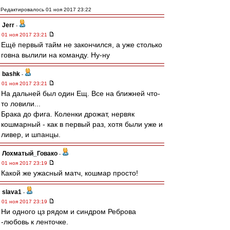
Редактировалось 01 ноя 2017 23:22
Jerr
-
01 ноя 2017 23:21
Ещё первый тайм не закончился, а уже столько
говна вылили на команду. Ну-ну
bashk
-
01 ноя 2017 23:21
На дальней был один Ещ. Все на ближней что-
то ловили...
Брака до фига. Коленки дрожат, нервяк
кошмарный - как в первый раз, хотя были уже и
ливер, и шпанцы.
Лохматый_Говако
-
01 ноя 2017 23:19
Какой же ужасный матч, кошмар просто!
slava1
-
01 ноя 2017 23:19
Ни одного цз рядом и синдром Реброва
-любовь к ленточке.