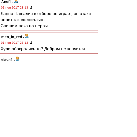
Ansfil
-
01 ноя 2017 23:13
Ладно Пашалич в отборе не играет, он атаки
порет как специально.
Спишем пока на нервы
men_in_red
-
01 ноя 2017 23:13
Хуле обосрались то? Добром не кончится
slava1
-
01 ноя 2017 23:13
Нужно резче идти в отбор Выгрызать мячи.
knn
-
01 ноя 2017 23:13
28 минут, Спартак на поле пока не выходил...
Sharkыч
-
01 ноя 2017 23:11
Что-то пока коленки дрожат у всех кроме
Луиски. Надо побороть страх.
Alex_Mc
-