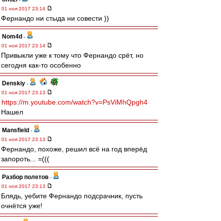
01 ноя 2017 23:14
Фернандо ни стыда ни совести ))
Nom4d
-
01 ноя 2017 23:14
Привыкли уже к тому что Фернандо срёт, но
сегодня как-то особенно
Denskiy
-
01 ноя 2017 23:13
https://m.youtube.com/watch?v=PsViMhQpgh4
Нашел
Mansfield
-
01 ноя 2017 23:13
Фернандо, похоже, решил всё на год вперёд
запороть... =(((
Разбор полетов
-
01 ноя 2017 23:13
Блядь, уебите Фернандо подсрачник, пусть
очнётся уже!