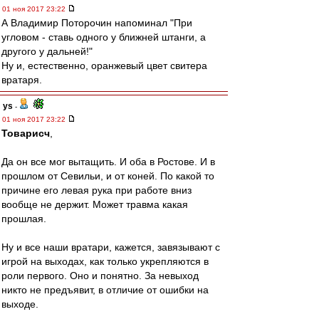
01 ноя 2017 23:22
А Владимир Поторочин напоминал "При
угловом - ставь одного у ближней штанги, а
другого у дальней!"
Ну и, естественно, оранжевый цвет свитера
вратаря.
ys
-
01 ноя 2017 23:22
Товарисч
,
Да он все мог вытащить. И оба в Ростове. И в
прошлом от Севильи, и от коней. По какой то
причине его левая рука при работе вниз
вообще не держит. Может травма какая
прошлая.
Ну и все наши вратари, кажется, завязывают с
игрой на выходах, как только укрепляются в
роли первого. Оно и понятно. За невыход
никто не предъявит, в отличие от ошибки на
выходе.