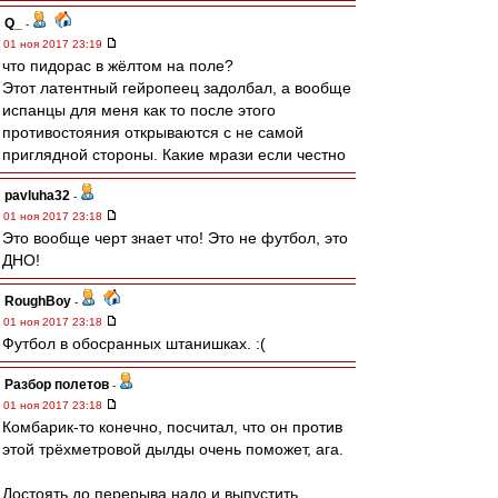
Q_
-
01 ноя 2017 23:19
что пидорас в жёлтом на поле?
Этот латентный гейропеец задолбал, а вообще
испанцы для меня как то после этого
противостояния открываются с не самой
приглядной стороны. Какие мрази если честно
pavluha32
-
01 ноя 2017 23:18
Это вообще черт знает что! Это не футбол, это
ДНО!
RoughBoy
-
01 ноя 2017 23:18
Футбол в обосранных штанишках. :(
Разбор полетов
-
01 ноя 2017 23:18
Комбарик-то конечно, посчитал, что он против
этой трёхметровой дылды очень поможет, ага.
Достоять до перерыва надо и выпустить