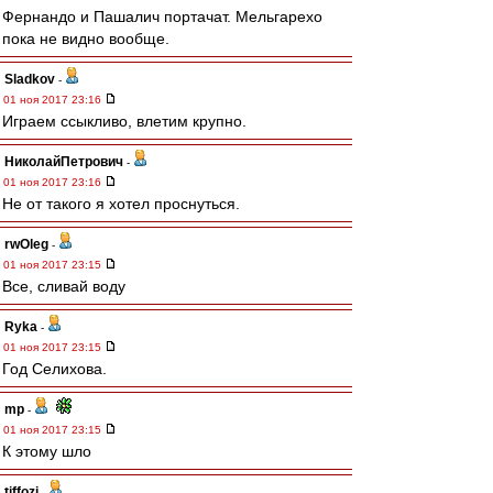
Фернандо и Пашалич портачат. Мельгарехо
пока не видно вообще.
Sladkov
-
01 ноя 2017 23:16
Играем ссыкливо, влетим крупно.
НиколайПетрович
-
01 ноя 2017 23:16
Не от такого я хотел проснуться.
rwOleg
-
01 ноя 2017 23:15
Все, сливай воду
Ryka
-
01 ноя 2017 23:15
Год Селихова.
mp
-
01 ноя 2017 23:15
К этому шло
tiffozi
-