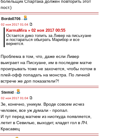
болельщик Спартака должен повторить этот
пост.)
Bordo0706
-
02 ноя 2017 01:04
KarmaMira » 02 ноя 2017 00:55
Остается дико топить за Ливер на письхуане
и постараться обыграть Марибор и все
вернется.
Проблема в том, что, даже если Ливер
выиграет на Писхуане, им в последем матче
проигрывать тоже не захочется, чтобы потом в
плей-офф попадать на монстра. По личной
встрече же доп показатели?!
Stemid
-
02 ноя 2017 01:04
Зе, конечно, уникум. Вроде совсем исчез
человек, все уж думали - пропал.
И тут перед матчем из ниоткуда появляется,
летит в Севилью, выходит, кладет гол в ЛЧ.
Красавец