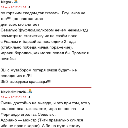
Negoz
-
02 ноя 2017 01:04
по горячим следам,так сказать...Глушаков не
топ!!!!!,но наш капитан.
для всех кто считает
Севилью(фуфлом,колхозом нечем некем,итд)
посмотрите статистику их на своём поле
с Реалом и Барсой за последние 2 года
(стабильно победа,ничья,поражение).
играли боролись,как могли попал бы Промес и
нечейка.
ЗЫ с мутабором потеря очков будет= не
попаданию в ЛЧ.
ЗЫ2 выездюки красавцы!!!!!
Nevladimirovi4
-
02 ноя 2017 01:03
Очень достойно на выезде, и это при том, что у
пол-состава, так скажем, игра не пошла.... и
Фернандо играл за Севилью.
Адриано — монстр (Тити правильно слился
ибо не прав в корне). А Зе на пути к этому