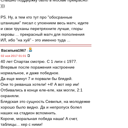
Слышно поддержку было в Москве прекрасно!
)))
PS. Ну, а тем кто тут про "обосранные
штанишки" писал с упоением весь матч, идите
и свои труханы перетряхните лучше, глоры
херовы ... прекрасный матч для пополнения
ИЛ, ибо "на хуй" - это именно туда ...
Васильев1967
-
02 ноя 2017 01:01
40 лет Спартак смотрю. С 1 лиги с 1977.
Впервые после поражения настроение
нормальное, и даже победное.
Да еще минут 7 и порвали бы блядей.
Они то реванша хотели! +4! А вот хер им!
Отбивались в конце еле-еле, как могли, 2:1
охраняли.
Блядская это сущность Севилья, на молодежке
хорошо было видно. Да и непропуск болел
наших на стадион вспомнить.
Короче, моральная победа наша! А счет,
таблицы... хер с ними!