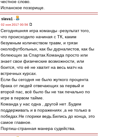
честное слово.
Испанское позорище.
slava1
-
02 ноя 2017 00:56
Сегодняшняя игра команды -результат того,
что происходило начиная с ТК, каким
безумным количеством травм, и грязи
околофутбольных, как бы дурналистов, как бы
болеющих за Спартак.Команда просто или
знает свои физические возможности, или
боится, что её не хватит на весь матч на
встречных курсах.
Если бы сегодня не было жуткого процента
брака от людей отвечающих за первый и
второй пас, всё было бы не так печально по
игре в первом тайме.
Команда у нас одна , другой нет .Будем
поддерживать и в поражениях ,а не только в
победах.Не глорики ведь.Бились до конца, это
самое главное.
Портиш-странная манера судейства.