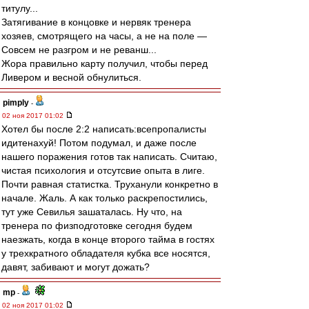
титулу...
Затягивание в концовке и нервяк тренера
хозяев, смотрящего на часы, а не на поле —
Совсем не разгром и не реванш...
Жора правильно карту получил, чтобы перед
Ливером и весной обнулиться.
pimply
-
02 ноя 2017 01:02
Хотел бы после 2:2 написать:всепропалисты
идитенахуй! Потом подумал, и даже после
нашего поражения готов так написать. Считаю,
чистая психология и отсутсвие опыта в лиге.
Почти равная статистка. Труханули конкретно в
начале. Жаль. А как только раскрепостились,
тут уже Севилья зашаталась. Ну что, на
тренера по физподготовке сегодня будем
наезжать, когда в конце второго тайма в гостях
у трехкратного обладателя кубка все носятся,
давят, забивают и могут дожать?
mp
-
02 ноя 2017 01:02