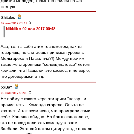
Джикия молодец, грамотно слился на 4ю
желтую.
Shitalex
-
02 ноя 2017 01:11
NikNik » 02 ноя 2017 00:48
Ааа, т.е. ты себя этим говнометом, как ты
говоришь, не считаешь принижая уровень
Мельгарехо и Пашалича?!) Между прочим
такие же сторонники "селекцияэтовсе" летом
кричали, что Пашалич это космос, я не верю,
что договоримся и т.д.
УхВат
-
02 ноя 2017 01:09
Не пойму с какого хера эти крики "позор_ и
прочие геть... Команда сгорела. Опыта не
хватает. И так всем ясно, что проиграли сами
себе. Конечно обидно. Но йоптвоюпоголове,
это не повод поливать команду говном.
Заебали. Этот вой потом цитируют где попало