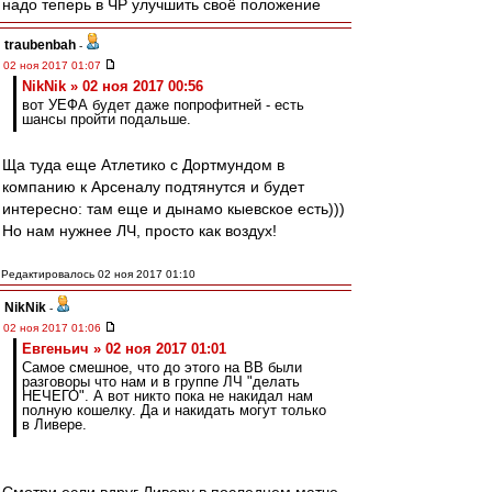
надо теперь в ЧР улучшить своё положение
traubenbah
-
02 ноя 2017 01:07
NikNik » 02 ноя 2017 00:56
вот УЕФА будет даже попрофитней - есть
шансы пройти подальше.
Ща туда еще Атлетико с Дортмундом в
компанию к Арсеналу подтянутся и будет
интересно: там еще и дынамо кыевское есть)))
Но нам нужнее ЛЧ, просто как воздух!
Редактировалось 02 ноя 2017 01:10
NikNik
-
02 ноя 2017 01:06
Евгеньич » 02 ноя 2017 01:01
Самое смешное, что до этого на ВВ были
разговоры что нам и в группе ЛЧ "делать
НЕЧЕГО". А вот никто пока не накидал нам
полную кошелку. Да и накидать могут только
в Ливере.