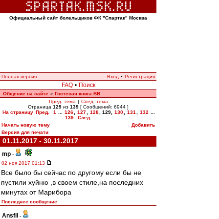
Официальный сайт болельщиков ФК "Спартак" Москва
Полная версия
Вход
•
Регистрация
FAQ
•
Поиск
Общение на сайте
Гостевая книга ВВ
»
Пред. тема
|
След. тема
Страница
129
из
139
[ Сообщений: 6944 ]
На страницу
Пред.
1
...
126
,
127
,
128
,
129
,
130
,
131
,
132
...
139
След.
Начать новую тему
Добавить
Версия для печати
01.11.2017 - 30.11.2017
mp
-
02 ноя 2017 01:13
Все было бы сейчас по другому если бы не
пустили хуйню ,в своем стиле,на последних
минутах от Марибора
Последнее сообщение
Ansfil
-