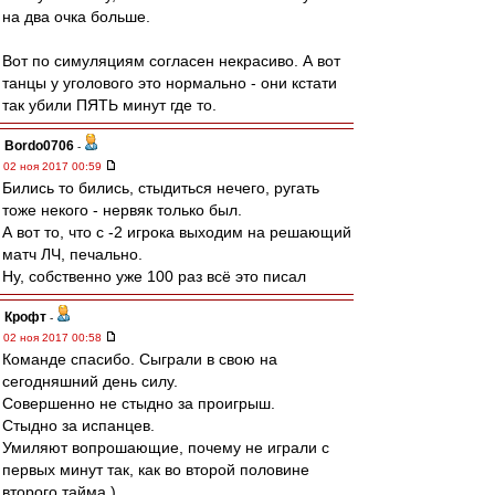
на два очка больше.
Вот по симуляциям согласен некрасиво. А вот
танцы у уголового это нормально - они кстати
так убили ПЯТЬ минут где то.
Bordo0706
-
02 ноя 2017 00:59
Бились то бились, стыдиться нечего, ругать
тоже некого - нервяк только был.
А вот то, что с -2 игрока выходим на решающий
матч ЛЧ, печально.
Ну, собственно уже 100 раз всё это писал
Крофт
-
02 ноя 2017 00:58
Команде спасибо. Сыграли в свою на
сегодняшний день силу.
Совершенно не стыдно за проигрыш.
Стыдно за испанцев.
Умиляют вопрошающие, почему не играли с
первых минут так, как во второй половине
второго тайма.)