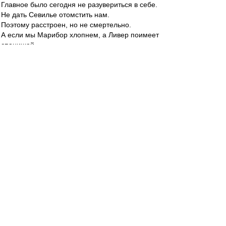
Главное было сегодня не разувериться в себе.
Не дать Севилье отомстить нам.
Поэтому расстроен, но не смертельно.
А если мы Марибор хлопнем, а Ливер поимеет
спанишей
То шансы на лигу вернутся.
Ничего не потеряно.
Возродился Зе.
Возвращается Зобнин.
Всё будет хорошо.
По прежнему боремся за три трофея.
Вперёд Спартак!
arsgarage
-
02 ноя 2017 00:52
Уфу - рвать!!
off-top
-
02 ноя 2017 00:52
Успокойте меня - сейчас на повторе опять
видел оффсайт у 24 номера при втором голе.
Где-то повторы уже выложены?
P.S. Как не хватало Зе!..