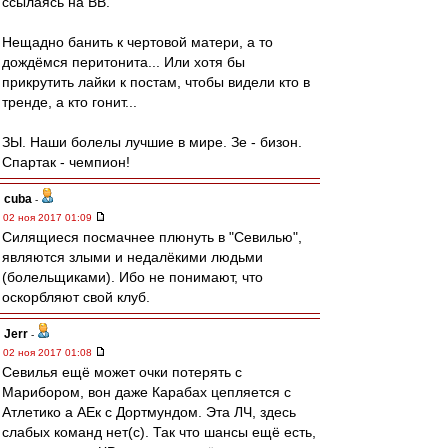
ссылаясь на ВВ.
Нещадно банить к чертовой матери, а то
дождёмся перитонита... Или хотя бы
прикрутить лайки к постам, чтобы видели кто в
тренде, а кто гонит...
ЗЫ. Наши болелы лучшие в мире. Зе - бизон.
Спартак - чемпион!
cuba
-
02 ноя 2017 01:09
Силящиеся посмачнее плюнуть в "Севилью",
являются злыми и недалёкими людьми
(болельщиками). Ибо не понимают, что
оскорбляют свой клуб.
Jerr
-
02 ноя 2017 01:08
Севилья ещё может очки потерять с
Марибором, вон даже Карабах цепляется с
Атлетико а АЕк с Дортмундом. Эта ЛЧ, здесь
слабых команд нет(с). Так что шансы ещё есть,