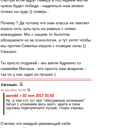
Смотри если вдруг Ливеру в последнем матче
нужна будет победа - надеяться нам можно
только на чудо )) поверь...
Почему ? Да потому что нам класса не хватает
играть хоть чуть-чуть на равных с этими
командами. Мы с нашим то болотом
обсираемся из за психологии, а тут хотят чтобы
мы против Севильи играли с позиции силы ))
Смешно..
Ты просто подумай - мы взяли Адраино со
скамейки Милана - его просто нам впарили -
так он у нас один из лучших )
Евгеньич
-
02 ноя 2017 01:05
aavvdd » 02 ноя 2017 01:02
Ну, а тем кто тут про "обосранные штанишки"
писал с упоением весь матч, идите и свои
труханы перетряхните лучше, глоры херовы
...
Считаю что каждый уважающий себя