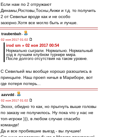
Если нам по 2 отгружают
Динамы,Ростовы,Тосны,Анжи и т.д. то получить
2 от Севильи вроде как и не особо
зазорно.Хотя все могло быть и лучше.
traubenbah
-
02 ноя 2017 01:02
irod sm » 02 ноя 2017 00:54
Нормально сыграли. Нормально. Нормальный
ход в лучшем клубном турнире мира.
После долгого отсутствия на таком уровне.
С Севильей мы вообще хорошо разошлись в
принцыпе. Наш проеп ничья в Мариборе, вот
где потеря потерь...
aavvdd
-
02 ноя 2017 01:02
Эхххх, обидно то как, но прыгнуть выше головы
по заказу не получилось. Ну пока что у нас не
топ-игроки ))), в любом случае спасибо
команде!
Да и все пробившие выезд - вы лучшие!