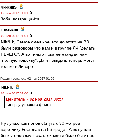
чннхнпS
-
02 ноя 2017 01:01
Зоба, возвращайся
Евгеньич
-
02 ноя 2017 01:01
NikNik
, Самое смешное, что до этого на ВВ
были разговоры что нам и в группе ЛЧ "делать
НЕЧЕГО". А вот никто пока не накидал нам
"полную кошелку". Да и накидать теперь могут
только в Ливере.
Редактировалось 02 ноя 2017 01:02
NikNik
-
02 ноя 2017 01:00
Ценитель » 02 ноя 2017 00:57
танцы у углового флага.
Ну лучше как попов ебнуть с 30 метров
воротчику Ростовав на 86 вроде.. А вот ушли
бы к уголовому, покатали мяч и было бы у нас