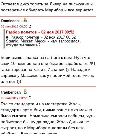
Остается дико топить за Ливер на письхуане и
постараться обыграть Марибор и все вернется.
Dominecne
-
02 ноя 2017 00:55
Разбор полетов » 02 ноя 2017 00:52
# Разбор полетов » 02 ноя 2017 00:52
Stemid, Может, Месси к нам запросился,
откуда ты знаешь?
Бери выше - Барса из ла Лиги к нам. Ну а что -
свои 10 чемпионств они быстро заработают. ЛЧ
гарантированна как и в Испании )). Наводили
справки у Массимо как у нас зимой- есть жизнь
или нет )))
traubenbah
-
02 ноя 2017 00:55
Гол со стандарта и на мастерстве.Жаль,
стандарты прям бич, ничью ваще имхо можно
было сыграть. Номально сыграли вобщем, чуть
побыстрее бы, ну да ладно. Жаль Джикия не
сыграет, но с Марибором должны без него
обойтись. Все в наших ногах