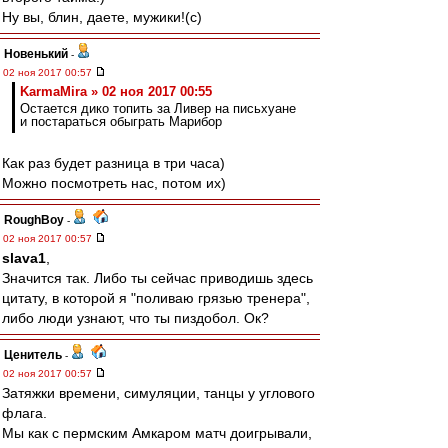
Ну вы, блин, даете, мужики!(с)
Новенький
-
02 ноя 2017 00:57
KarmaMira » 02 ноя 2017 00:55
Остается дико топить за Ливер на письхуане
и постараться обыграть Марибор
Как раз будет разница в три часа)
Можно посмотреть нас, потом их)
RoughBoy
-
02 ноя 2017 00:57
slava1
,
Значится так. Либо ты сейчас приводишь здесь
цитату, в которой я "поливаю грязью тренера",
либо люди узнают, что ты пиздобол. Ок?
Ценитель
-
02 ноя 2017 00:57
Затяжки времени, симуляции, танцы у углового
флага.
Мы как с пермским Амкаром матч доигрывали,