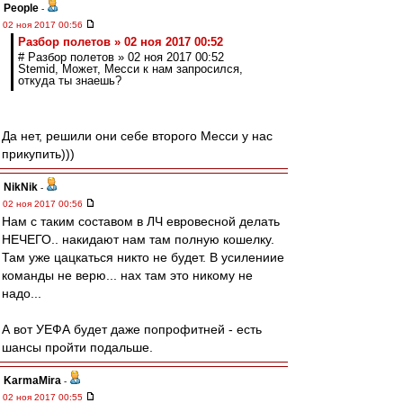
People
-
02 ноя 2017 00:56
Разбор полетов » 02 ноя 2017 00:52
# Разбор полетов » 02 ноя 2017 00:52
Stemid, Может, Месси к нам запросился,
откуда ты знаешь?
Да нет, решили они себе второго Месси у нас
прикупить)))
NikNik
-
02 ноя 2017 00:56
Нам с таким составом в ЛЧ евровесной делать
НЕЧЕГО.. накидают нам там полную кошелку.
Там уже цацкаться никто не будет. В усилениие
команды не верю... нах там это никому не
надо...
А вот УЕФА будет даже попрофитней - есть
шансы пройти подальше.
KarmaMira
-
02 ноя 2017 00:55