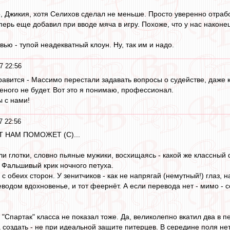
о, Джикия, хотя Селихов сделал не меньше. Просто уверенно отраб
ерь еще добавил при вводе мяча в игру. Похоже, что у нас наконец
ью - тупой неадекватный клоун. Ну, так им и надо.
7 22:56
авится - Массимо перестали задавать вопросы о судействе, даже к
еного не будет. Вот это я понимаю, профессионал.
ы с нами!
7 22:56
Т НАМ ПОМОЖЕТ (С)...
 глотки, словно пьяные мужики, восхищаясь - какой же классный фу
. Фальшивый крик ночного петуха.
 с обеих сторон. У зенитчиков - как не напрягай (немутный!) глаз, 
водом вдохновенье, и тот феернёт. А если перевода нет - мимо - с
 "Спартак" класса не показал тоже. Да, великолепно вкатил два в 
 создать - не при идеальной защите питерцев. В середине поля нет