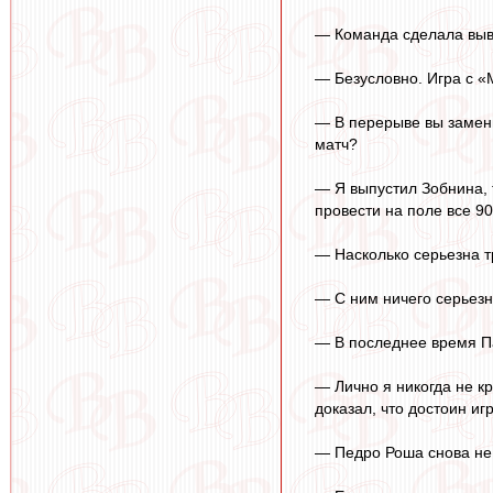
— Команда сделала выв
— Безусловно. Игра с «
— В перерыве вы заменил
матч?
— Я выпустил Зобнина, 
провести на поле все 90
— Насколько серьезна т
— С ним ничего серьезн
— В последнее время Па
— Лично я никогда не к
доказал, что достоин иг
— Педро Роша снова не 