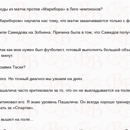
оды из матча против «Марибора» в Лиге чемпионов?
Марибором» научила нас тому, что матчи заканчиваются только с 
и Самедова на Зобнина. Причина была в том, что Самедов получил 
так как мне нужен был футболист, готовый выполнять большой объе
 минут.
равма Таски?
ого. Но точный диагноз мы узнаем на днях.
шалича часто критиковали за то, что он не выкладывается на поле 
ритиковал его. Я знаю уровень Пашалича. Он всегда хорошо тренир
рать за «Спартак».
вышел на поле...