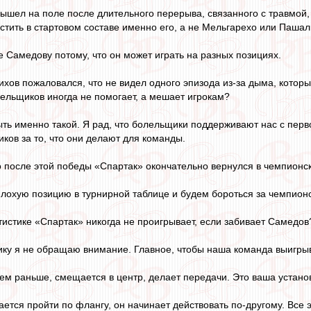
шел на поле после длительного перерыва, связанного с травмой, з
тить в стартовом составе именно его, а не Мельгарехо или Паша
 Самедову потому, что он может играть на разных позициях.
хов пожаловался, что не видел одного эпизода из-за дыма, которы
ельщиков иногда не помогает, а мешает игрокам?
ь именно такой. Я рад, что болельщики поддерживают нас с перв
ков за то, что они делают для команды.
о после этой победы «Спартак» окончательно вернулся в чемпионс
охую позицию в турнирной таблице и будем бороться за чемпионс
атистике «Спартак» никогда не проигрывает, если забивает Самедов
тику я не обращаю внимание. Главное, чтобы наша команда выигры
ем раньше, смещается в центр, делает передачи. Это ваша устано
ается пройти по флангу, он начинает действовать по-другому. Все