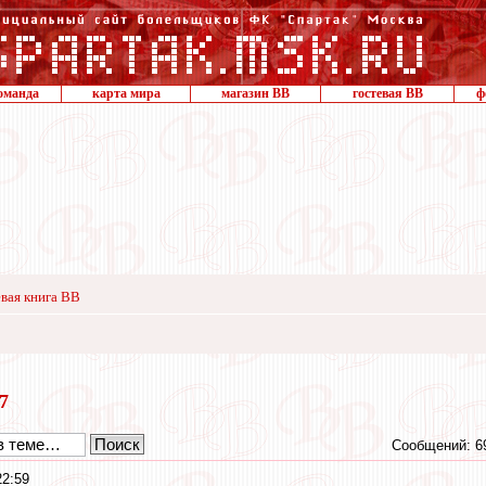
оманда
карта мира
магазин ВВ
гостевая ВВ
ф
вая книга ВВ
17
Сообщений: 6
22:59