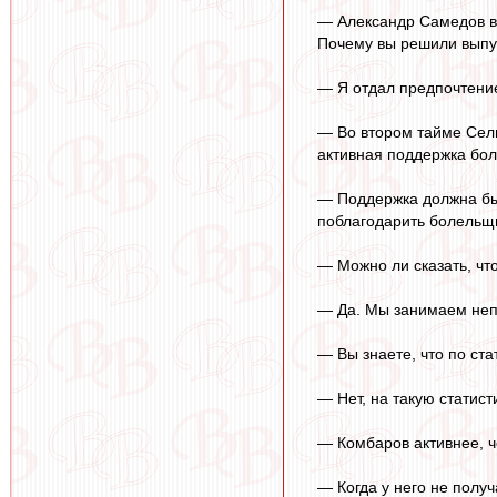
— Александр Самедов вы
Почему вы решили выпус
— Я отдал предпочтение
— Во втором тайме Сели
активная поддержка бол
— Поддержка должна быт
поблагодарить болельщи
— Можно ли сказать, чт
— Да. Мы занимаем непл
— Вы знаете, что по ст
— Нет, на такую статис
— Комбаров активнее, ч
— Когда у него не получ