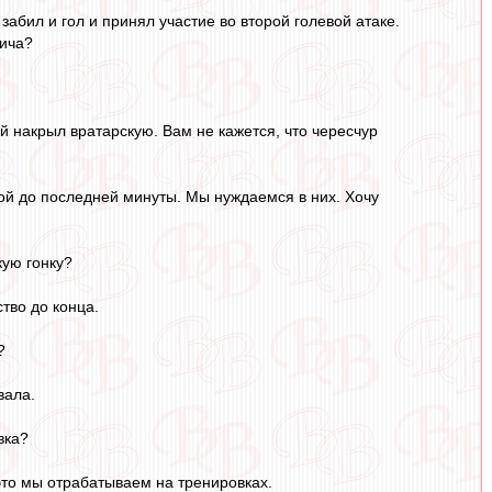
абил и гол и принял участие во второй голевой атаке.
лича?
й накрыл вратарскую. Вам не кажется, что чересчур
ой до последней минуты. Мы нуждаемся в них. Хочу
кую гонку?
тво до конца.
?
вала.
вка?
 это мы отрабатываем на тренировках.