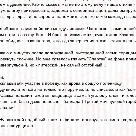
емп, движение. Кто-то скажет: мы не по этому делу - наша стихия 
а нужно игру притормозить, задержать соперника в центральном круге
рыг, дрыг-дрыг, и не спроста: напомнить сколько очков команда выро
ся чёткого взаимодействия между линиями. Частенько - сами по себ
м в три глаза футбол... И брак, не изживается, сука, никак. Казалось
ое обидное - в концовках, когда до завершения атаки - единственны
ваю о минусах после долгожданной, выстраданной всеми сердцами 
прекнуть сложнее. Но мне хотелось глянуть "Спартак" на фоне прям
иверпульский, но - питерский, не самый отстойный...
и.
 складывали участие в победу, как дрова в общую поленницу.
еду внесли те, кого не только что поругивали, но списывали как "
Сашка положил такой мячищщщще в самый уголок-уголок - и головой
чия - это была даже не песня - баллада!) Третий мяч пудовой гире
Пашалич!
. Ну разыграй подобный сюжет в финале голливудского кино - сцен
коньюнктурщиков.