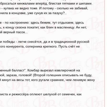
- бросаться кинжалами вперёд, блистая пятками и шипами.
 - кулака не видно тоже. И потому - сколько не забивай,
нила в концовке, уже сунув их за пазуху?..
е - по настроению: здесь бежим, тут отдыхаем, здесь
, к концу сезона покатит, как блин в масленицу. Ан нет,
й верный пасок...
победы - легче снесётся, да и в традиционной русской
ого конкурента, соперника крепкого. Пусть счёт не
конченный балласт". Комбар вырезал ювелирочкой на
, зараза, головой! (Второй голешник описывать не буду,
й кинул на весы тот, кого ругали срамнее, чем ленивую жену
ариста и режиссёра оплюют шелухой от семечек, как