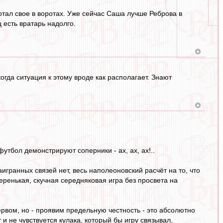
отал свое в воротах. Уже сейчас Саша лучше Реброва в
 есть вратарь надолго.
огда ситуация к этому вроде как располагает. Знают
тбол демонстрируют соперники - ах, ах, ах!..
наигранных связей нет, весь наполеоновский расчёт на то, что
еренькая, скучная середняковая игра без просвета на
первом, но - проявим предельную честность - это абсолютно
 и не чувствуется кулака, который бы игру связывал,