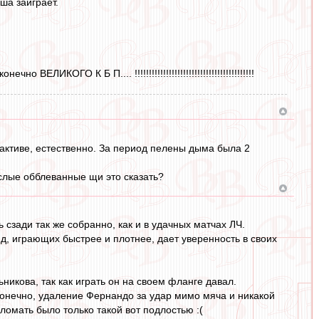
ша заиграет.
ИКОГО К Б П.... !!!!!!!!!!!!!!!!!!!!!!!!!!!!!!!!!!!!!!!!!!
в активе, естественно. За период пелены дыма была 2
ислые обблеванные щи это сказать?
 сзади так же собранно, как и в удачных матчах ЛЧ.
д, играющих быстрее и плотнее, дает уверенность в своих
никова, так как играть он на своем фланге давал.
конечно, удаление Фернандо за удар мимо мяча и никакой
ломать было только такой вот подлостью :(