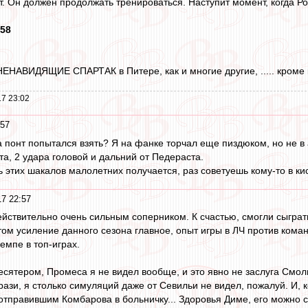
. Он должен продолжать тренироваться. Наступит момент, когда Ро
:58
НАВИДЯЩИЕ СПАРТАК в Питере, как и многие другие, ..... кроме конечно ВЕЛ
7 23:02
:57
 на понт попытался взять? Я на фанке торчал еще пиздюком, но не 
та, 2 удара головой и дальний от Педераста.
шь этих шакалов малолетних получается, раз советуешь кому-то в к
17 22:57
йствительно очень сильным соперником. К счастью, смогли сыграть
том усиление данного сезона главное, опыт игры в ЛЧ против коман
емпе в топ-играх.
сятером, Промеса я не видел вообще, и это явно не заслуга Смоль
ази, я столько симуляций даже от Севильи не видел, пожалуй. И, 
 отправившим Комбарова в больничку... Здоровья Диме, его можно с