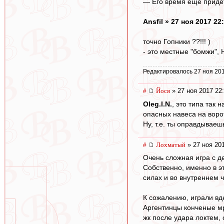
— Его время еще придет
Ansfil » 27 ноя 2017 22
точно Гопники ??!!! )
- это местные "бомжи", НЕ
Редактировалось 27 ноя 201
#
Йося
» 27 ноя 2017 22
Oleg.I.N.
, это типа так
опасных навеса на воро
Ну, т.е. ты оправдывае
#
Лохматый
» 27 ноя 20
Очень сложная игра с де
Собственно, именно в э
силах и во внутреннем ч
К сожалению, играли вде
Аргентинцы конченые мр
жк после удара локтем,