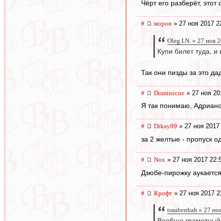
Чёрт его разберёт, этот 
#
морон
» 27 ноя 2017 2
Oleg.I.N. » 27 ноя 
Купи билет туда, и 
Так они пизды за это да
#
Dominecne
» 27 ноя 20
Я так понимаю, Адриан
#
Dikay89
» 27 ноя 2017
за 2 желтые - пропуск о
#
Nox
» 27 ноя 2017 22:
Дзюбе-пирожку аукается.
#
Крофт
» 27 ноя 2017 2
traubenbah » 27 но
Вообще грамотный 