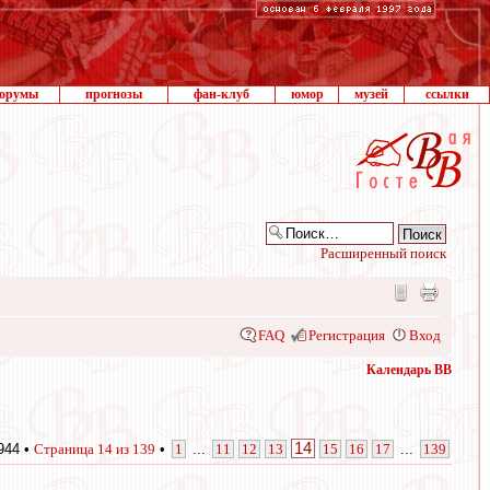
орумы
прогнозы
фан-клуб
юмор
музей
ссылки
Расширенный поиск
FAQ
Регистрация
Вход
Календарь ВВ
14
944 •
Страница
14
из
139
•
1
...
11
12
13
15
16
17
...
139