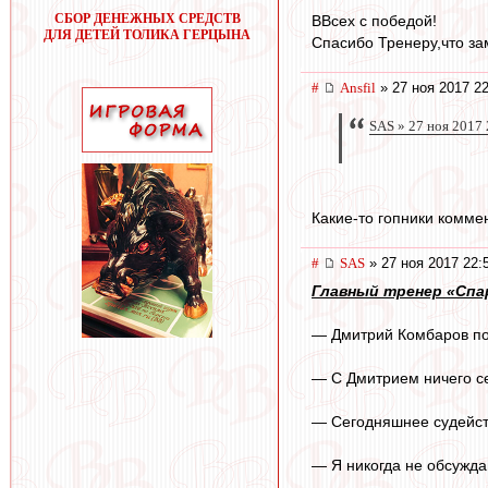
СБОР ДЕНЕЖНЫХ СРЕДСТВ
ВВсех с победой!
ДЛЯ ДЕТЕЙ ТОЛИКА ГЕРЦЫНА
Спасибо Тренеру,что за
#
Ansfil
» 27 ноя 2017 22
SAS » 27 ноя 2017 
Какие-то гопники комме
#
SAS
» 27 ноя 2017 22:
Главный тренер «Спар
— Дмитрий Комбаров пок
— С Дмитрием ничего се
— Сегодняшнее судейст
— Я никогда не обсужда