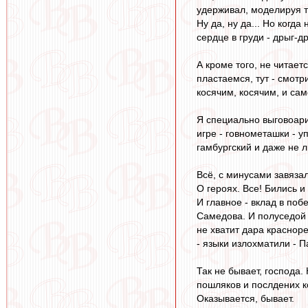
удерживал, моделируя т
Ну да, ну да... Но когд
сердце в груди - дрыг-д
А кроме того, не читает
пластаемся, тут - смотри
косячим, косячим, и сам
Я специально выговоари
игре - говнометашки - у
гамбургский и даже не л
Всё, с минусами завязал
О героях. Все! Бились и
И главное - вклад в поб
Самедова. И полуседой 
не хватит дара красноре
- языки излохматили - 
Так не бывает, господа
пошляков и послдених 
Оказывается, бывает.