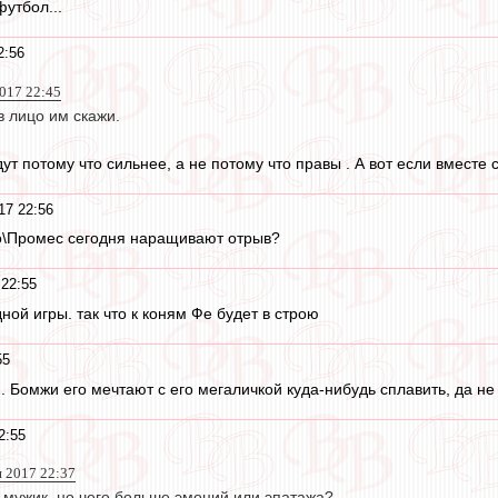
футбол...
2:56
2017 22:45
в лицо им скажи.
дут потому что сильнее, а не потому что правы . А вот если вместе 
17 22:56
о\Промес сегодня наращивают отрыв?
 22:55
дной игры. так что к коням Фе будет в строю
55
 Бомжи его мечтают с его мегаличкой куда-нибудь сплавить, да не 
2:55
я 2017 22:37
мужик, но чего больше эмоций или эпатажа?