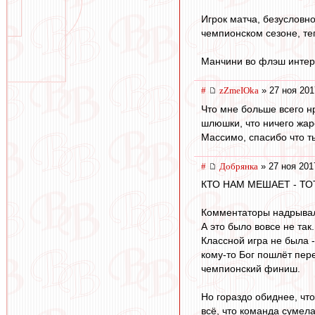
Игрок матча, безусловн
чемпионском сезоне, теп
Манчини во флэш интерв
#
zZmeIOka
» 27 ноя 201
Что мне больше всего нр
шлюшки, что ничего жар
Массимо, спасибо что т
#
Добрянка
» 27 ноя 201
КТО НАМ МЕШАЕТ - ТО
Комментаторы надрывали
А это было вовсе не так
Классной игра не была -
кому-то Бог пошлёт пере
чемпионский финиш.
Но гораздо обиднее, что
всё, что команда сумела