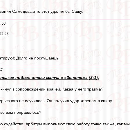
менил Самедова,а то этот удалил бы Сашу.
:58
22:28
нтируют. Долго не послушаешь.
57
така» подвел итоги матча с «Зенитом» (3:1).
инул в сопровождении врачей. Какая у него травма?
рьезного не случилось. Он получил удар коленом в спину.
во вам понравилось?
ю судейство. Арбитры выполняют свою работу точно так же, как мы