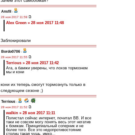
Зачем этот самообман?
Ansfil
-
28 ноя 2017 11:59
Alex Green » 28 ноя 2017 11:48
Заблокировали
Bordo0706
-
28 ноя 2017 11:55
Terrious » 28 ноя 2017 11:42
Ага, а бамжи уверены, что лохов тормознем
мы и кони
кони их теперь смогут тормознуть только в
следующем сезоне ;)
Terrious
-
28 ноя 2017 11:52
walkin » 28 ноя 2017 11:11
Полистал сейчас интернет, почитал ВВ. И все
таки не совсем могу понять весь этот негатив
к бомжам. Принципиальный соперник и не
более того. Все это недопротивостояние
столиц такая чушь, имхо...