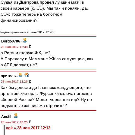
Судья из Дмитрова провел лучший матч в
своей карьере (c, СЭ). Мы так и поняли, да.
СЭкс тоже теперь на болотном
финансировании?
Редактировалось 28 ноя 2017 12:43
Bordo0706
-
28 ноя 2017 12:39
а Ригони вторую ЖК, не?
А Паредесу и Маммане ЖК за симуляцию, как
в АПЛ делают, не?
зpитель
-
28 ноя 2017 12:26
Как бы донести до Главнокомандующего, что
аргентинские орлы Фурсенки калечат игроков
сборной России? Может через твиттер? Ну не
подметные же письма строчить!?
Ansfil
-
28 ноя 2017 12:25
agk » 28 ноя 2017 12:12