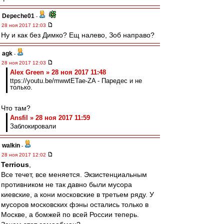
Depeche01
-
28 ноя 2017 12:03
Ну и как без Димко? Ещ налево, Зоб направо?
agk
-
28 ноя 2017 12:03
Alex Green » 28 ноя 2017 11:48
ttps://youtu.be/mwwtETae-ZA - Паредес и не
только.
Что там?
Ansfil » 28 ноя 2017 11:59
Заблокировали
walkin
-
28 ноя 2017 12:02
Terrious
,
Все течет, все меняется. Экзистенциальным
противником не так давно были мусора
киевские, а кони московские в третьем ряду. У
мусоров московских фэны остались только в
Москве, а бомжей по всей России теперь.