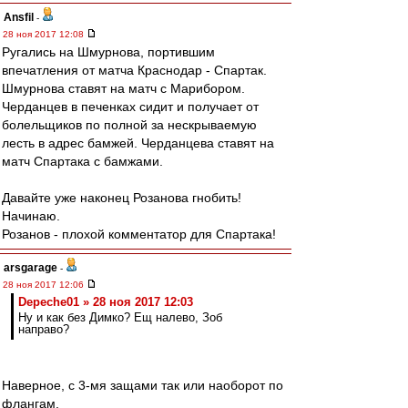
Ansfil
-
28 ноя 2017 12:08
Ругались на Шмурнова, портившим
впечатления от матча Краснодар - Спартак.
Шмурнова ставят на матч с Марибором.
Черданцев в печенках сидит и получает от
болельщиков по полной за нескрываемую
лесть в адрес бамжей. Черданцева ставят на
матч Спартака с бамжами.
Давайте уже наконец Розанова гнобить!
Начинаю.
Розанов - плохой комментатор для Спартака!
arsgarage
-
28 ноя 2017 12:06
Depeche01 » 28 ноя 2017 12:03
Ну и как без Димко? Ещ налево, Зоб
направо?
Наверное, с 3-мя защами так или наоборот по
флангам.