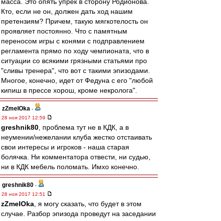
масса. Это опять упрек в сторону Родионова.
Кто, если не он, должен дать ход нашим
претензиям? Причем, такую мягкотелость он
проявляет постоянно. Что с памятным
переносом игры с конями с подправлением
регламента прямо по ходу чемпионата, что в
ситуации со всякими грязными статьями про
"сливы тренера", что вот с такими эпизодами.
Многое, конечно, идет от Федуна с его "любой
кипиш в прессе хорош, кроме некролога".
zZmeIOka
-
28 ноя 2017 12:59
greshnik80
, проблема тут не в КДК, а в
неумении/нежелании клуба жестко отстаивать
свои интересы и игроков - наша старая
болячка. Ни комментатора отвести, ни судью,
ни в КДК мебель поломать. Имхо конечно.
greshnik80
-
28 ноя 2017 12:51
zZmeIOka
, я могу сказать, что будет в этом
случае. Разбор эпизода проведут на заседании