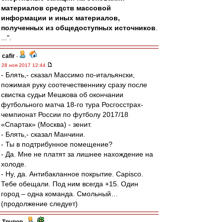
материалов средств массовой
информации и иных материалов,
полученных из общедоступных источников
.
...".
cafir
-
28 ноя 2017 12:44
- Блять,- сказал Массимо по-итальянски,
пожимая руку соотечественнику сразу после
свистка судьи Мешкова об окончании
футбольного матча 18-го тура Росгосстрах-
чемпионат России по футболу 2017/18
«Спартак» (Москва) - зенит.
- Блять,- сказал Манчини.
- Ты в подтрибунное помещение?
- Да. Мне не платят за лишнее нахождение на
холоде.
- Ну, да. Антибакланное покрытие. Сapisco.
Тебе обещали. Под ним всегда +15. Один
город – одна команда. Смольный…
(продолжение следует)