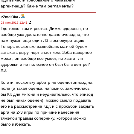
КДК вынести требование о наказании
аргентинца? Какие там регламенты?
zZmeIOka
-
28 ноя 2017 12:41
Где тонко, там и рвется. Димке здоровья, но
вообще уже достаточно давно очевидно, что
нам нужен еще один ЛЗ в основу/ротацию.
Теперь несколько важнейших матчей будем
затыкать дыру, черт знает кем. Зоба наверное
может, он вообще все умеет, но хватит ли
здоровья и не полезнее он был бы в центре?
ХЗ.
Кстати, поскольку арбитр не оценил эпизод на
поле (а такая оценка, напомню, закончилась
бы КК для Ригони и неудивительно, что эпизод
не был никак оценен), можно смело подавать
его на рассмотрение КДК и с просьбой закрыть
арга на 2-3 игры по причине нанесения
тяжелой травмы сопернику, которой можно
было избежать.