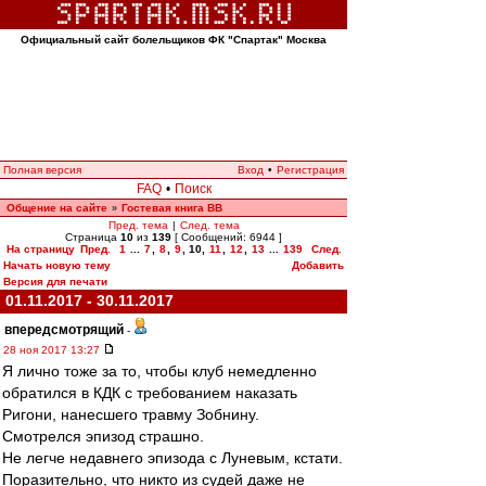
Официальный сайт болельщиков ФК "Спартак" Москва
Полная версия
Вход
•
Регистрация
FAQ
•
Поиск
Общение на сайте
Гостевая книга ВВ
»
Пред. тема
|
След. тема
Страница
10
из
139
[ Сообщений: 6944 ]
На страницу
Пред.
1
...
7
,
8
,
9
,
10
,
11
,
12
,
13
...
139
След.
Начать новую тему
Добавить
Версия для печати
01.11.2017 - 30.11.2017
впередсмотрящий
-
28 ноя 2017 13:27
Я лично тоже за то, чтобы клуб немедленно
обратился в КДК с требованием наказать
Ригони, нанесшего травму Зобнину.
Смотрелся эпизод страшно.
Не легче недавнего эпизода с Луневым, кстати.
Поразительно, что никто из судей даже не