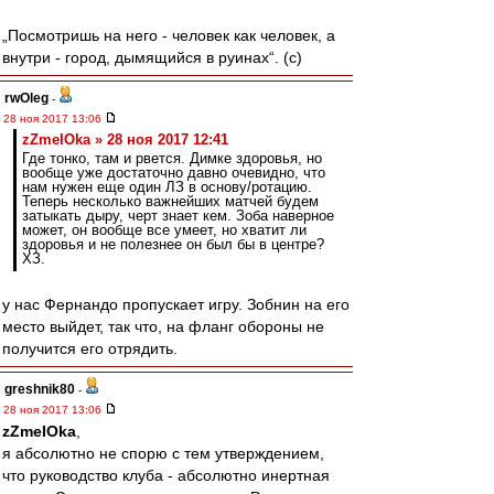
„Посмотришь на него - человек как человек, а
внутри - город, дымящийся в руинах“. (c)
rwOleg
-
28 ноя 2017 13:06
zZmeIOka » 28 ноя 2017 12:41
Где тонко, там и рвется. Димке здоровья, но
вообще уже достаточно давно очевидно, что
нам нужен еще один ЛЗ в основу/ротацию.
Теперь несколько важнейших матчей будем
затыкать дыру, черт знает кем. Зоба наверное
может, он вообще все умеет, но хватит ли
здоровья и не полезнее он был бы в центре?
ХЗ.
у нас Фернандо пропускает игру. Зобнин на его
место выйдет, так что, на фланг обороны не
получится его отрядить.
greshnik80
-
28 ноя 2017 13:06
zZmeIOka
,
я абсолютно не спорю с тем утверждением,
что руководство клуба - абсолютно инертная