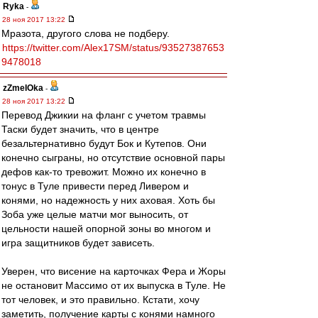
Ryka
-
28 ноя 2017 13:22
Мразота, другого слова не подберу.
https://twitter.com/Alex17SM/status/93527387653
9478018
zZmeIOka
-
28 ноя 2017 13:22
Перевод Джикии на фланг с учетом травмы
Таски будет значить, что в центре
безальтернативно будут Бок и Кутепов. Они
конечно сыграны, но отсутствие основной пары
дефов как-то тревожит. Можно их конечно в
тонус в Туле привести перед Ливером и
конями, но надежность у них аховая. Хоть бы
Зоба уже целые матчи мог выносить, от
цельности нашей опорной зоны во многом и
игра защитников будет зависеть.
Уверен, что висение на карточках Фера и Жоры
не остановит Массимо от их выпуска в Туле. Не
тот человек, и это правильно. Кстати, хочу
заметить, получение карты с конями намного