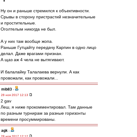
Ну он и раньше стремился к объективности.
Срывы в сторону пристрастий незначительные
и простительные.
Оголтелым никогда не был.
А у них там вообще жопа.
Раньше Гутцайту передачу Карпин в одно лицо
делал. Даже врагами признан.
А щаз аж 4 чела не вытягивают.
И балалайку Талалаева вернули. А как
провожали, как провожали...
mib83
-
28 ноя 2017 12:13
2 gav
Леш, я ниже прокомментировал. Там данные
по разным турнирам за разные горизонты
времени просуммированы.
agk
-
28 ноя 2017 12:12