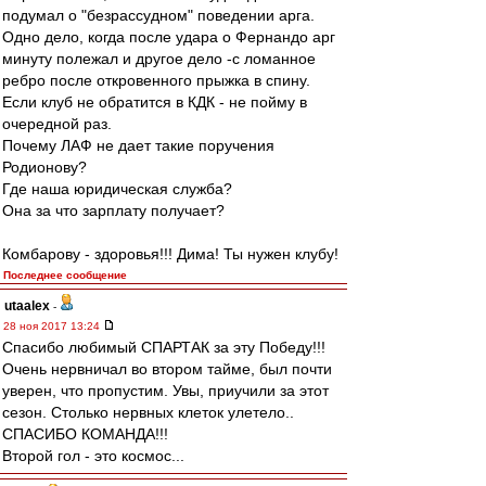
подумал о "безрассудном" поведении арга.
Одно дело, когда после удара о Фернандо арг
минуту полежал и другое дело -с ломанное
ребро после откровенного прыжка в спину.
Если клуб не обратится в КДК - не пойму в
очередной раз.
Почему ЛАФ не дает такие поручения
Родионову?
Где наша юридическая служба?
Она за что зарплату получает?
Комбарову - здоровья!!! Дима! Ты нужен клубу!
Последнее сообщение
utaalex
-
28 ноя 2017 13:24
Спасибо любимый СПАРТАК за эту Победу!!!
Очень нервничал во втором тайме, был почти
уверен, что пропустим. Увы, приучили за этот
сезон. Столько нервных клеток улетело..
СПАСИБО КОМАНДА!!!
Второй гол - это космос...