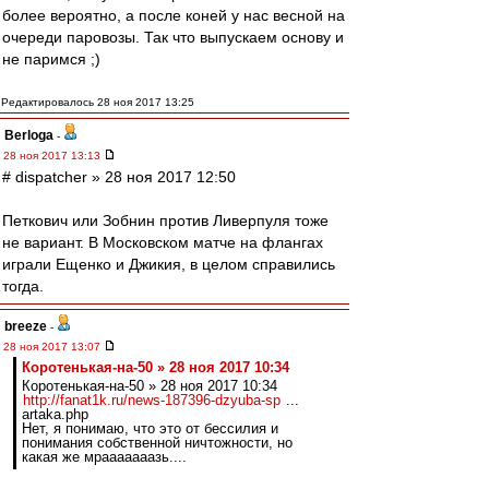
более вероятно, а после коней у нас весной на
очереди паровозы. Так что выпускаем основу и
не паримся ;)
Редактировалось 28 ноя 2017 13:25
Berloga
-
28 ноя 2017 13:13
# dispatcher » 28 ноя 2017 12:50
Петкович или Зобнин против Ливерпуля тоже
не вариант. В Московском матче на флангах
играли Ещенко и Джикия, в целом справились
тогда.
breeze
-
28 ноя 2017 13:07
Коротенькая-на-50 » 28 ноя 2017 10:34
Коротенькая-на-50 » 28 ноя 2017 10:34
http://fanat1k.ru/news-187396-dzyuba-sp
...
artaka.php
Нет, я понимаю, что это от бессилия и
понимания собственной ничтожности, но
какая же мрааааааазь....