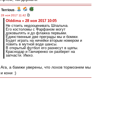
Terrious
-
28 ноя 2017 11:42
Olddima » 28 ноя 2017 10:05
Не стоить недооценивать Шпалыча.
Его костоломы с Фарфаном могут
доковылять и до флажка первыми.
Единственные две преграды мы и бомжи.
Будет играть на ничейки вторым номером и
ловить в мутной воде шансы.
В открытый футбол его разнесут в щепы.
Краснодар и Ганчиренко он разберет на
запчасти. Имхо.
Ага, а бамжи уверены, что лохов тормознем мы
и кони :)
RoughBoy
-
28 ноя 2017 11:42
тайцзун » 28 ноя 2017 11:29
Почему нет шума о судействе?
А кто этим будет заниматься? Безумный Трах?
agk
-