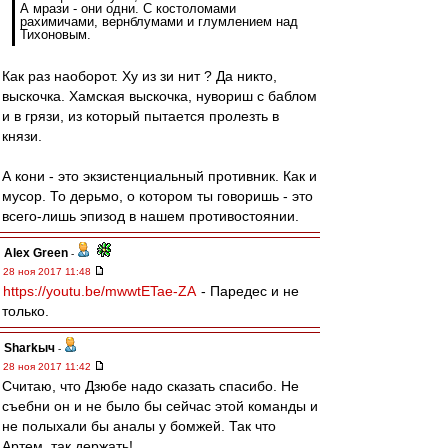
А мрази - они одни. С костоломами
рахимичами, вернблумами и глумлением над
Тихоновым.
Как раз наоборот. Ху из зи нит ? Да никто,
выскочка. Хамская выскочка, нувориш с баблом
и в грязи, из который пытается пролезть в
князи.
А кони - это экзистенциальный противник. Как и
мусор. То дерьмо, о котором ты говоришь - это
всего-лишь эпизод в нашем противостоянии.
Alex Green
-
28 ноя 2017 11:48
https://youtu.be/mwwtETae-ZA
- Паредес и не
только.
Sharkыч
-
28 ноя 2017 11:42
Считаю, что Дзюбе надо сказать спасибо. Не
съебни он и не было бы сейчас этой команды и
не полыхали бы аналы у бомжей. Так что
Артем, так держать!