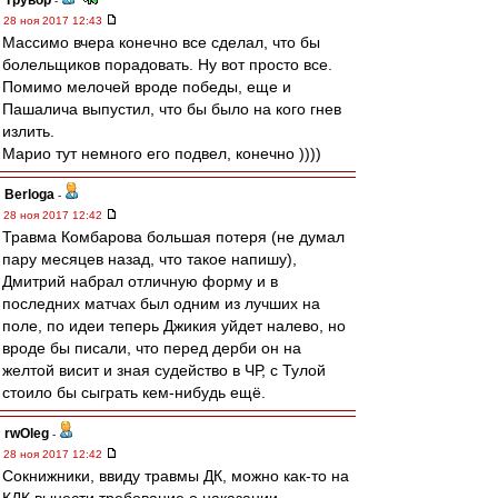
Трувор
-
28 ноя 2017 12:43
Массимо вчера конечно все сделал, что бы
болельщиков порадовать. Ну вот просто все.
Помимо мелочей вроде победы, еще и
Пашалича выпустил, что бы было на кого гнев
излить.
Марио тут немного его подвел, конечно ))))
Berloga
-
28 ноя 2017 12:42
Травма Комбарова большая потеря (не думал
пару месяцев назад, что такое напишу),
Дмитрий набрал отличную форму и в
последних матчах был одним из лучших на
поле, по идеи теперь Джикия уйдет налево, но
вроде бы писали, что перед дерби он на
желтой висит и зная судейство в ЧР, с Тулой
стоило бы сыграть кем-нибудь ещё.
rwOleg
-
28 ноя 2017 12:42
Сокнижники, ввиду травмы ДК, можно как-то на