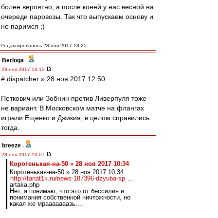
более вероятно, а после коней у нас весной на
очереди паровозы. Так что выпускаем основу и
не паримся ;)
Редактировалось 28 ноя 2017 13:25
Berloga
-
28 ноя 2017 13:13
# dispatcher » 28 ноя 2017 12:50
Петкович или Зобнин против Ливерпуля тоже
не вариант. В Московском матче на флангах
играли Ещенко и Джикия, в целом справились
тогда.
breeze
-
28 ноя 2017 13:07
Коротенькая-на-50 » 28 ноя 2017 10:34
Коротенькая-на-50 » 28 ноя 2017 10:34
http://fanat1k.ru/news-187396-dzyuba-sp
...
artaka.php
Нет, я понимаю, что это от бессилия и
понимания собственной ничтожности, но
какая же мрааааааазь....