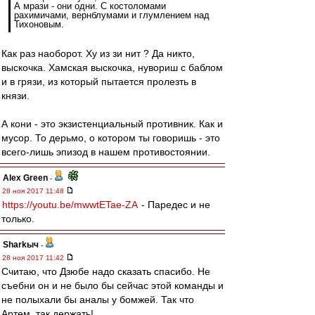
А мрази - они одни. С костоломами
рахимичами, вернблумами и глумлением над
Тихоновым.
Как раз наоборот. Ху из зи нит ? Да никто,
выскочка. Хамская выскочка, нувориш с баблом
и в грязи, из который пытается пролезть в
князи.
А кони - это экзистенциальный противник. Как и
мусор. То дерьмо, о котором ты говоришь - это
всего-лишь эпизод в нашем противостоянии.
Alex Green
-
28 ноя 2017 11:48
https://youtu.be/mwwtETae-ZA
- Паредес и не
только.
Sharkыч
-
28 ноя 2017 11:42
Считаю, что Дзюбе надо сказать спасибо. Не
съебни он и не было бы сейчас этой команды и
не полыхали бы аналы у бомжей. Так что
Артем, так держать!