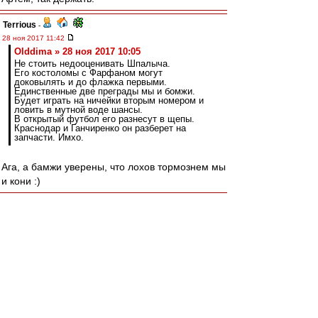
Terrious
-
28 ноя 2017 11:42
Olddima » 28 ноя 2017 10:05
Не стоить недооценивать Шпалыча.
Его костоломы с Фарфаном могут
доковылять и до флажка первыми.
Единственные две преграды мы и бомжи.
Будет играть на ничейки вторым номером и
ловить в мутной воде шансы.
В открытый футбол его разнесут в щепы.
Краснодар и Ганчиренко он разберет на
запчасти. Имхо.
Ага, а бамжи уверены, что лохов тормознем мы
и кони :)
RoughBoy
-
28 ноя 2017 11:42
тайцзун » 28 ноя 2017 11:29
Почему нет шума о судействе?
А кто этим будет заниматься? Безумный Трах?
agk
-