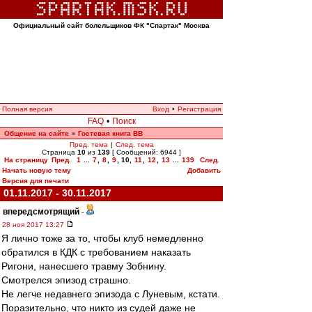
Официальный сайт болельщиков ФК "Спартак" Москва
Полная версия
Вход
•
Регистрация
FAQ
•
Поиск
Общение на сайте
Гостевая книга ВВ
»
Пред. тема
|
След. тема
Страница
10
из
139
[ Сообщений: 6944 ]
На страницу
Пред.
1
...
7
,
8
,
9
,
10
,
11
,
12
,
13
...
139
След.
Начать новую тему
Добавить
Версия для печати
01.11.2017 - 30.11.2017
впередсмотрящий
-
28 ноя 2017 13:27
Я лично тоже за то, чтобы клуб немедленно
обратился в КДК с требованием наказать
Ригони, нанесшего травму Зобнину.
Смотрелся эпизод страшно.
Не легче недавнего эпизода с Луневым, кстати.
Поразительно, что никто из судей даже не