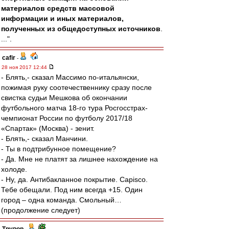
материалов средств массовой
информации и иных материалов,
полученных из общедоступных источников
.
...".
cafir
-
28 ноя 2017 12:44
- Блять,- сказал Массимо по-итальянски,
пожимая руку соотечественнику сразу после
свистка судьи Мешкова об окончании
футбольного матча 18-го тура Росгосстрах-
чемпионат России по футболу 2017/18
«Спартак» (Москва) - зенит.
- Блять,- сказал Манчини.
- Ты в подтрибунное помещение?
- Да. Мне не платят за лишнее нахождение на
холоде.
- Ну, да. Антибакланное покрытие. Сapisco.
Тебе обещали. Под ним всегда +15. Один
город – одна команда. Смольный…
(продолжение следует)