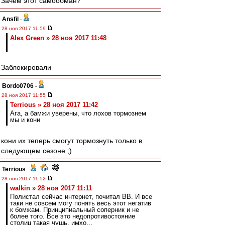
Зачем этот самообман?
Ansfil
-
28 ноя 2017 11:59
Alex Green » 28 ноя 2017 11:48
Заблокировали
Bordo0706
-
28 ноя 2017 11:55
Terrious » 28 ноя 2017 11:42
Ага, а бамжи уверены, что лохов тормознем
мы и кони
кони их теперь смогут тормознуть только в
следующем сезоне ;)
Terrious
-
28 ноя 2017 11:52
walkin » 28 ноя 2017 11:11
Полистал сейчас интернет, почитал ВВ. И все
таки не совсем могу понять весь этот негатив
к бомжам. Принципиальный соперник и не
более того. Все это недопротивостояние
столиц такая чушь, имхо...