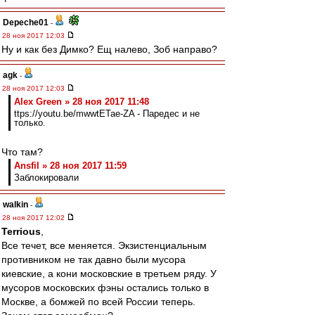
Depeche01
-
28 ноя 2017 12:03
Ну и как без Димко? Ещ налево, Зоб направо?
agk
-
28 ноя 2017 12:03
Alex Green » 28 ноя 2017 11:48
ttps://youtu.be/mwwtETae-ZA - Паредес и не
только.
Что там?
Ansfil » 28 ноя 2017 11:59
Заблокировали
walkin
-
28 ноя 2017 12:02
Terrious
,
Все течет, все меняется. Экзистенциальным
противником не так давно были мусора
киевские, а кони московские в третьем ряду. У
мусоров московских фэны остались только в
Москве, а бомжей по всей России теперь.