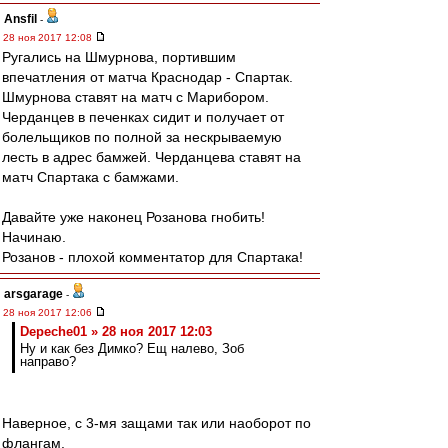
Ansfil
-
28 ноя 2017 12:08
Ругались на Шмурнова, портившим
впечатления от матча Краснодар - Спартак.
Шмурнова ставят на матч с Марибором.
Черданцев в печенках сидит и получает от
болельщиков по полной за нескрываемую
лесть в адрес бамжей. Черданцева ставят на
матч Спартака с бамжами.
Давайте уже наконец Розанова гнобить!
Начинаю.
Розанов - плохой комментатор для Спартака!
arsgarage
-
28 ноя 2017 12:06
Depeche01 » 28 ноя 2017 12:03
Ну и как без Димко? Ещ налево, Зоб
направо?
Наверное, с 3-мя защами так или наоборот по
флангам.