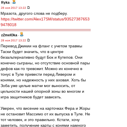
Ryka
-
28 ноя 2017 13:22
Мразота, другого слова не подберу.
https://twitter.com/Alex17SM/status/93527387653
9478018
zZmeIOka
-
28 ноя 2017 13:22
Перевод Джикии на фланг с учетом травмы
Таски будет значить, что в центре
безальтернативно будут Бок и Кутепов. Они
конечно сыграны, но отсутствие основной пары
дефов как-то тревожит. Можно их конечно в
тонус в Туле привести перед Ливером и
конями, но надежность у них аховая. Хоть бы
Зоба уже целые матчи мог выносить, от
цельности нашей опорной зоны во многом и
игра защитников будет зависеть.
Уверен, что висение на карточках Фера и Жоры
не остановит Массимо от их выпуска в Туле. Не
тот человек, и это правильно. Кстати, хочу
заметить, получение карты с конями намного