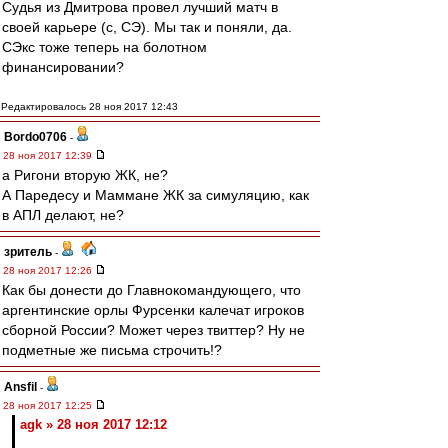
Судья из Дмитрова провел лучший матч в
своей карьере (c, СЭ). Мы так и поняли, да.
СЭкс тоже теперь на болотном
финансировании?
Редактировалось 28 ноя 2017 12:43
Bordo0706
-
28 ноя 2017 12:39
а Ригони вторую ЖК, не?
А Паредесу и Маммане ЖК за симуляцию, как
в АПЛ делают, не?
зpитель
-
28 ноя 2017 12:26
Как бы донести до Главнокомандующего, что
аргентинские орлы Фурсенки калечат игроков
сборной России? Может через твиттер? Ну не
подметные же письма строчить!?
Ansfil
-
28 ноя 2017 12:25
agk » 28 ноя 2017 12:12