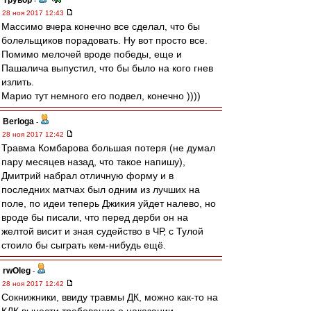
Трувор
-
28 ноя 2017 12:43
Массимо вчера конечно все сделал, что бы
болельщиков порадовать. Ну вот просто все.
Помимо мелочей вроде победы, еще и
Пашалича выпустил, что бы было на кого гнев
излить.
Марио тут немного его подвел, конечно ))))
Berloga
-
28 ноя 2017 12:42
Травма Комбарова большая потеря (не думал
пару месяцев назад, что такое напишу),
Дмитрий набрал отличную форму и в
последних матчах был одним из лучших на
поле, по идеи теперь Джикия уйдет налево, но
вроде бы писали, что перед дерби он на
желтой висит и зная судейство в ЧР, с Тулой
стоило бы сыграть кем-нибудь ещё.
rwOleg
-
28 ноя 2017 12:42
Сокнижники, ввиду травмы ДК, можно как-то на