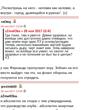
„Посмотришь на него - человек как человек, а
внутри - город, дымящийся в руинах“. (c)
rwOleg
-
28 ноя 2017 13:06
zZmeIOka » 28 ноя 2017 12:41
Где тонко, там и рвется. Димке здоровья, но
вообще уже достаточно давно очевидно, что
нам нужен еще один ЛЗ в основу/ротацию.
Теперь несколько важнейших матчей будем
затыкать дыру, черт знает кем. Зоба наверное
может, он вообще все умеет, но хватит ли
здоровья и не полезнее он был бы в центре?
ХЗ.
у нас Фернандо пропускает игру. Зобнин на его
место выйдет, так что, на фланг обороны не
получится его отрядить.
greshnik80
-
28 ноя 2017 13:06
zZmeIOka
,
я абсолютно не спорю с тем утверждением,
что руководство клуба - абсолютно инертная