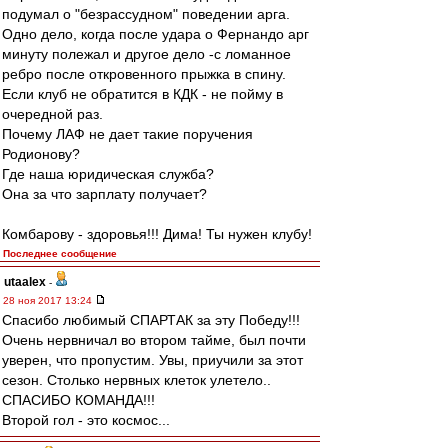
подумал о "безрассудном" поведении арга.
Одно дело, когда после удара о Фернандо арг
минуту полежал и другое дело -с ломанное
ребро после откровенного прыжка в спину.
Если клуб не обратится в КДК - не пойму в
очередной раз.
Почему ЛАФ не дает такие поручения
Родионову?
Где наша юридическая служба?
Она за что зарплату получает?
Комбарову - здоровья!!! Дима! Ты нужен клубу!
Последнее сообщение
utaalex
-
28 ноя 2017 13:24
Спасибо любимый СПАРТАК за эту Победу!!!
Очень нервничал во втором тайме, был почти
уверен, что пропустим. Увы, приучили за этот
сезон. Столько нервных клеток улетело..
СПАСИБО КОМАНДА!!!
Второй гол - это космос...