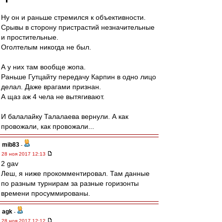
Ну он и раньше стремился к объективности.
Срывы в сторону пристрастий незначительные
и простительные.
Оголтелым никогда не был.
А у них там вообще жопа.
Раньше Гутцайту передачу Карпин в одно лицо
делал. Даже врагами признан.
А щаз аж 4 чела не вытягивают.
И балалайку Талалаева вернули. А как
провожали, как провожали...
mib83
-
28 ноя 2017 12:13
2 gav
Леш, я ниже прокомментировал. Там данные
по разным турнирам за разные горизонты
времени просуммированы.
agk
-
28 ноя 2017 12:12