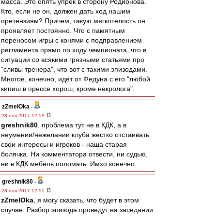
масса. Это опять упрек в сторону Родионова.
Кто, если не он, должен дать ход нашим
претензиям? Причем, такую мягкотелость он
проявляет постоянно. Что с памятным
переносом игры с конями с подправлением
регламента прямо по ходу чемпионата, что в
ситуации со всякими грязными статьями про
"сливы тренера", что вот с такими эпизодами.
Многое, конечно, идет от Федуна с его "любой
кипиш в прессе хорош, кроме некролога".
zZmeIOka
-
28 ноя 2017 12:59
greshnik80
, проблема тут не в КДК, а в
неумении/нежелании клуба жестко отстаивать
свои интересы и игроков - наша старая
болячка. Ни комментатора отвести, ни судью,
ни в КДК мебель поломать. Имхо конечно.
greshnik80
-
28 ноя 2017 12:51
zZmeIOka
, я могу сказать, что будет в этом
случае. Разбор эпизода проведут на заседании