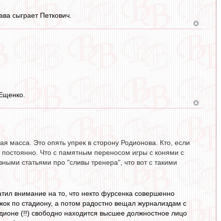
ава сыграет Петкович.
 Ещенко.
я масса. Это опять упрек в сторону Родионова. Кто, если
 постоянно. Что с памятным переносом игры с конями с
ными статьями про "сливы тренера", что вот с такими
ратил внимание на то, что некто фурсенка совершенно
жок по стадиону, а потом радостно вещал журнализдам с
дионе (!!) свободно находится высшее должностное лицо