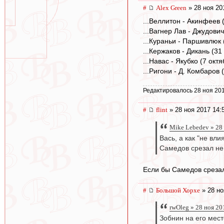
#
Alex Green
» 28 ноя 20
...Веллитон - Акинфеев 
...Вагнер Лав - Джудови
...Кураньи - Паршивлюк
...Кержаков - Дикань (3
...Навас - Якубко (7 ок
...Ригони - Д. Комбаров 
Редактировалось 28 ноя 201
#
flint
» 28 ноя 2017 14:
Mike Lebedev » 28
Вась, а как "не вл
Самедов срезал не 
Если бы Самедов срезал 
#
Большой Хорхе
» 28 но
rwOleg » 28 ноя 20
Зобнин на его мест