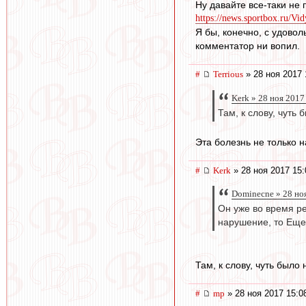
Ну давайте все-таки не 
https://news.sportbox.ru/Vi
Я бы, конечно, с удовол
комментатор ни вопил.
#
Terrious
» 28 ноя 2017 
Kerk » 28 ноя 2017
Там, к слову, чуть
Эта болезнь не только н
#
Kerk
» 28 ноя 2017 15:
Dominecne » 28 но
Он уже во время р
нарушение, то Ещен
Там, к слову, чуть был
#
mp
» 28 ноя 2017 15:0