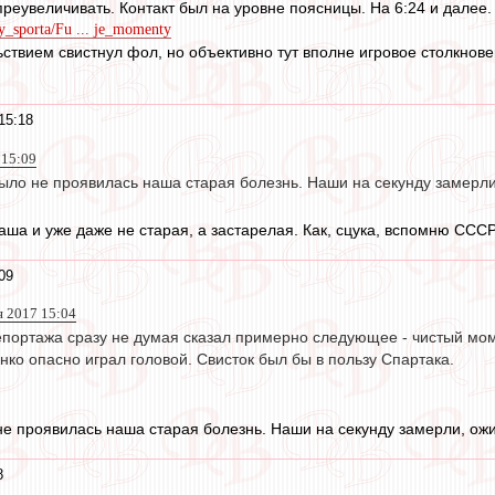
преувеличивать. Контакт был на уровне поясницы. На 6:24 и далее.
dy_sporta/Fu ... je_momenty
ьствием свистнул фол, но объективно тут вполне игровое столкновен
15:18
 15:09
 было не проявилась наша старая болезнь. Наши на секунду замерл
аша и уже даже не старая, а застарелая. Как, сцука, вспомню СССР
09
я 2017 15:04
епортажа сразу не думая сказал примерно следующее - чистый мом
ко опасно играл головой. Свисток был бы в пользу Спартака.
о не проявилась наша старая болезнь. Наши на секунду замерли, ож
8