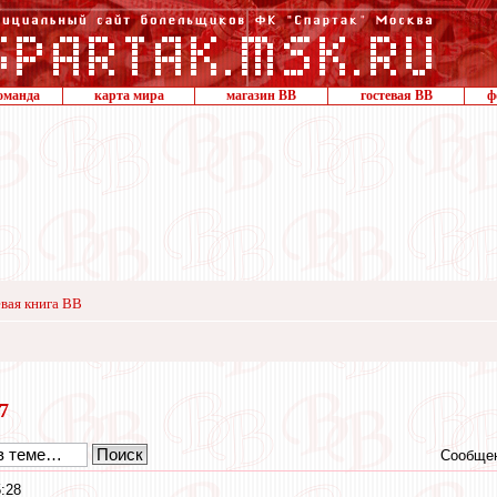
оманда
карта мира
магазин ВВ
гостевая ВВ
ф
вая книга ВВ
17
Сообщен
:28