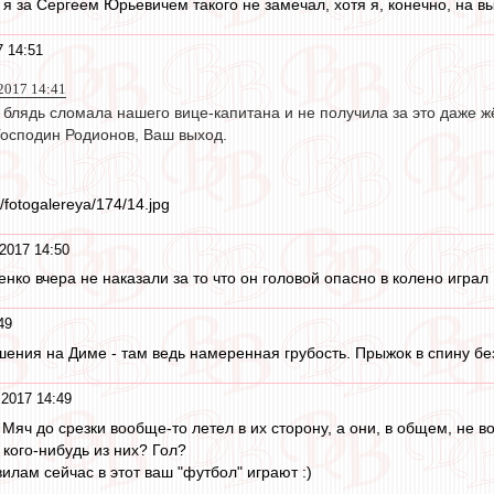
от я за Сергеем Юрьевичем такого не замечал, хотя я, конечно, на в
7 14:51
2017 14:41
я блядь сломала нашего вице-капитана и не получила за это даже 
осподин Родионов, Ваш выход.
/fotogalereya/174/14.jpg
2017 14:50
ко вчера не наказали за то что он головой опасно в колено играл
49
ения на Диме - там ведь намеренная грубость. Прыжок в спину без
 2017 14:49
? Мяч до срезки вообще-то летел в их сторону, а они, в общем, не
а кого-нибудь из них? Гол?
вилам сейчас в этот ваш "футбол" играют :)