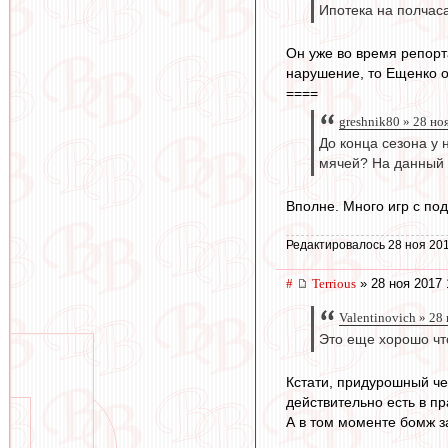
Ипотека на полчаса
Он уже во время репорт
нарушение, то Ещенко о
====
greshnik80 » 28 но
До конца сезона у
мячей? На данный 
Вполне. Много игр с под
Редактировалось 28 ноя 201
#
Terrious
» 28 ноя 2017 
Valentinovich » 28
Это еще хорошо что
Кстати, придурошный че
действительно есть в пр
А в том моменте бомж за