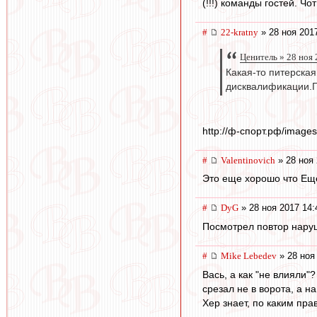
(!!!) команды гостей. Ч
#
22-kratny
» 28 ноя 201
Ценитель » 28 ноя 
Какая-то питерска
дисквалификации.Г
http://ф-спорт.рф/images
#
Valentinovich
» 28 ноя 
Это еще хорошо что Ещен
#
DyG
» 28 ноя 2017 14:
Посмотрел повтор наруш
#
Mike Lebedev
» 28 ноя
Вась, а как "не влияли"
срезал не в ворота, а н
Хер знает, по каким пра