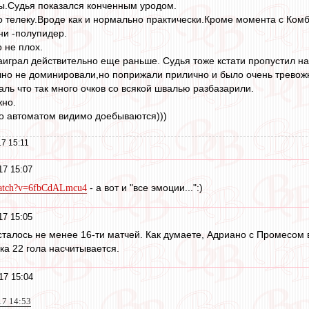
ы.Судья показался конченным уродом.
 телеку.Вроде как и нормально практически.Кроме момента с Ком
ни -полупидер.
 не плох.
играл действительно еще раньше. Судья тоже кстати пропустил на
чно не доминировали,но поприжали прилично и было очень тревож
аль что так много очков со всякой швалью разбазарили.
жно.
о автоматом видимо доебываются)))
7 15:11
17 15:07
- а вот и "все эмоции...":)
watch?v=6fbCdALmcu4
17 15:05
осталось не менее 16-ти матчей. Как думаете, Адриано с Промесо
ка 22 гола насчитывается.
17 15:04
17 14:53