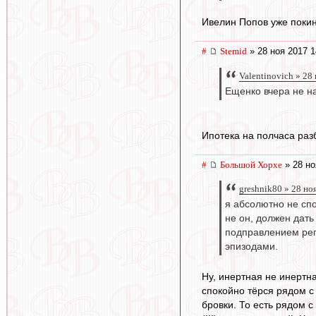
Ивелин Попов уже покину
#
Stemid
» 28 ноя 2017 1
Valentinovich » 28
Ещенко вчера не на
Ипотека на полчаса разб
#
Большой Хорхе
» 28 но
greshnik80 » 28 но
я абсолютно не спо
не он, должен дат
подправлением регл
эпизодами.
Ну, инертная не инертна
спокойно тёрся рядом с
бровки. То есть рядом 