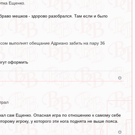
упка Ещенко.
браво мешков - здорово разобрался. Там если и было
месом выполнят обещание Адриано забить на пару 36
могут оформить
грал
играл сам Ещенко. Опасная игра по отношению к самому себе
второму игроку, у которого эти нога поднята не выше пояса.