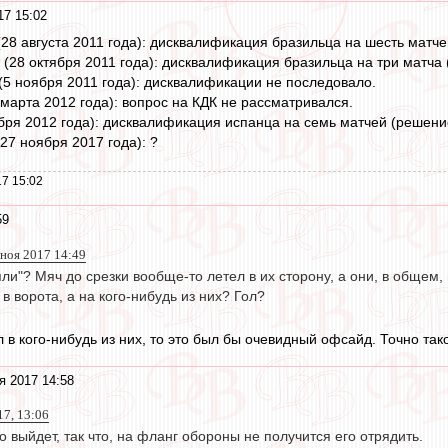
17 15:02
(28 августа 2011 года): дисквалификация бразильца на шесть матч
ч (28 октября 2011 года): дисквалификация бразильца на три матча
 (5 ноября 2011 года): дисквалификации не последовало.
1 марта 2012 года): вопрос на КДК не рассматривался.
тября 2012 года): дисквалификация испанца на семь матчей (решени
(27 ноября 2017 года): ?
7 15:02
59
 ноя 2017 14:49
ияли"? Мяч до срезки вообще-то летел в их сторону, а они, в общем
в ворота, а на кого-нибудь из них? Гол?
в кого-нибудь из них, то это был бы очевидный офсайд. Точно так
я 2017 14:58
17, 13:06
о выйдет, так что, на фланг обороны не получится его отрядить.