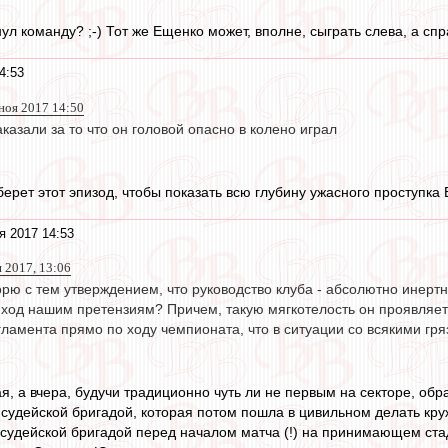
л команду? ;-) Тот же Ещенко может, вполне, сыграть слева, а спр
4:53
 ноя 2017 14:50
казали за то что он головой опасно в колено играл
ерет этот эпизод, чтобы показать всю глубину ужасного проступка
я 2017 14:53
я 2017, 13:06
рю с тем утверждением, что руководство клуба - абсолютно инертна
ь ход нашим претензиям? Причем, такую мягкотелость он проявляет
амента прямо по ходу чемпионата, что в ситуации со всякими гряз
я, а вчера, будучи традиционно чуть ли не первым на секторе, об
 судейской бригадой, которая потом пошла в цивильном делать кру
с судейской бригадой перед началом матча (!) на принимающем ста