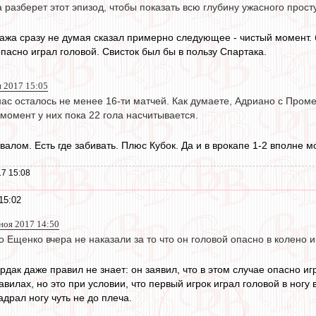
 разберет этот эпизод, чтобы показать всю глубину ужасного прост
ажа сразу не думая сказал примерно следующее - чистый момент. 
пасно играл головой. Свисток был бы в пользу Спартака.
я 2017 15:05
 нас осталось не менее 16-ти матчей. Как думаете, Адриано с Про
момент у них пока 22 гола насчитывается.
валом. Есть где забивать. Плюс Кубок. Да и в врокапе 1-2 вполне 
7 15:08
15:02
 ноя 2017 14:50
 Ещенко вчера не наказали за то что он головой опасно в колено и
рдак даже правил не знает: он заявил, что в этом случае опасно 
авилах, но это при условии, что первый игрок играл головой в ногу 
драл ногу чуть не до плеча.