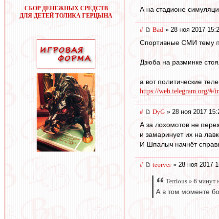
СБОР ДЕНЕЖНЫХ СРЕДСТВ
А на стадионе симуляц
ДЛЯ ДЕТЕЙ ТОЛИКА ГЕРЦЫНА
#
Bad
» 28 ноя 2017 15:
Спортивные СМИ тему п
Дзюба на разминке стоя
а вот политические тел
https://web.telegram.org/#/
#
DyG
» 28 ноя 2017 15:
А за лохомотов не пере
и замаринует их на лавк
И Шпалыч начнёт справк
#
teorver
» 28 ноя 2017 1
Terrious » 6 минут 
А в том моменте бо