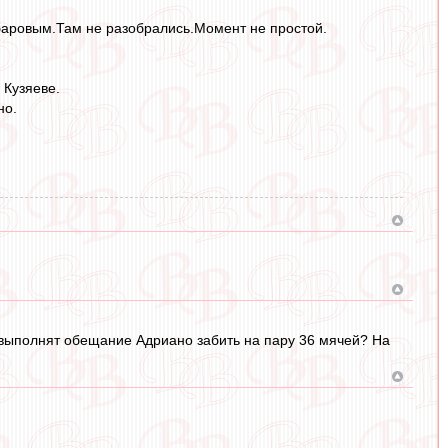
баровым.Там не разобрались.Момент не простой.
 Кузяеве.
но.
м выполнят обещание Адриано забить на пару 36 мячей? На