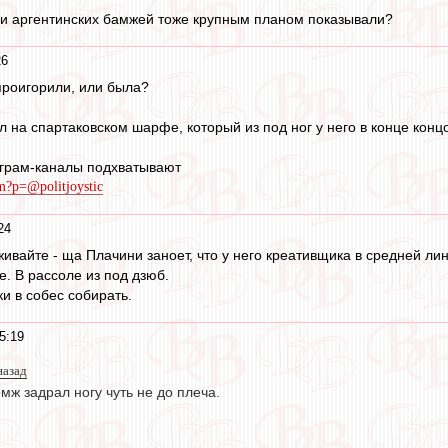
ии аргентинских бамжей тоже крупным планом показывали?
26
роигорили, или была?
л на спартаковском шарфе, который из под ног у него в конце кон
еграм-каналы подхватывают
im?p=@politjoystic
24
живайте - ща Плачини заноет, что у него креативщика в средней ли
е. В рассоле из под дзюб.
и в собес собирать.
5:19
назад
мж задрал ногу чуть не до плеча.