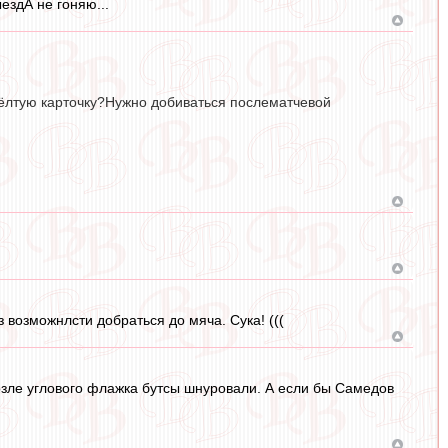
ыездА не гоняю...
жёлтую карточку?Нужно добиваться послематчевой
 возможнлсти добраться до мяча. Сука! (((
 возле углового флажка бутсы шнуровали. А если бы Самедов