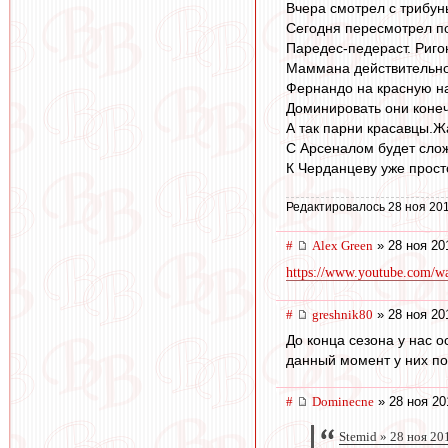
Вчера смотрел с трибун
Сегодня пересмотрел по
Паредес-педераст. Риго
Маммана действительно
Фернандо на красную на
Доминировать они коне
А так парни красавцы.Ж
С Арсеналом будет сло
К Черданцеву уже прост
Редактировалось 28 ноя 201
#
Alex Green
» 28 ноя 20
https://www.youtube.com/
#
greshnik80
» 28 ноя 20
До конца сезона у нас 
данный момент у них по
#
Dominecne
» 28 ноя 20
Stemid » 28 ноя 20