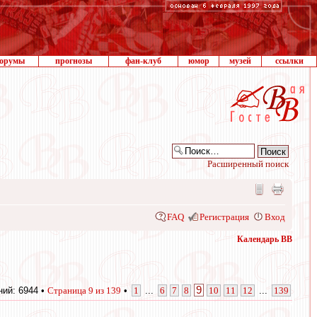
орумы
прогнозы
фан-клуб
юмор
музей
ссылки
Расширенный поиск
FAQ
Регистрация
Вход
Календарь ВВ
9
ий: 6944 •
Страница
9
из
139
•
1
...
6
7
8
10
11
12
...
139