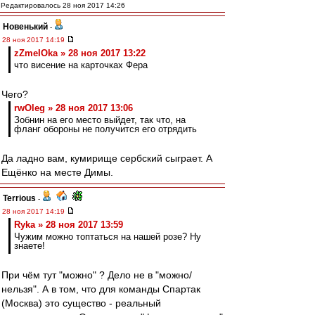
Редактировалось 28 ноя 2017 14:26
Новенький
-
28 ноя 2017 14:19
zZmeIOka » 28 ноя 2017 13:22
что висение на карточках Фера
Чего?
rwOleg » 28 ноя 2017 13:06
Зобнин на его место выйдет, так что, на
фланг обороны не получится его отрядить
Да ладно вам, кумирище сербский сыграет. А
Ещёнко на месте Димы.
Terrious
-
28 ноя 2017 14:19
Ryka » 28 ноя 2017 13:59
Чужим можно топтаться на нашей розе? Ну
знаете!
При чём тут "можно" ? Дело не в "можно/
нельзя". А в том, что для команды Спартак
(Москва) это существо - реальный