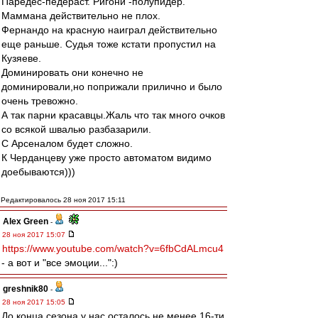
Паредес-педераст. Ригони -полупидер.
Маммана действительно не плох.
Фернандо на красную наиграл действительно
еще раньше. Судья тоже кстати пропустил на
Кузяеве.
Доминировать они конечно не
доминировали,но поприжали прилично и было
очень тревожно.
А так парни красавцы.Жаль что так много очков
со всякой швалью разбазарили.
С Арсеналом будет сложно.
К Черданцеву уже просто автоматом видимо
доебываются)))
Редактировалось 28 ноя 2017 15:11
Alex Green
-
28 ноя 2017 15:07
https://www.youtube.com/watch?v=6fbCdALmcu4
- а вот и "все эмоции...":)
greshnik80
-
28 ноя 2017 15:05
До конца сезона у нас осталось не менее 16-ти