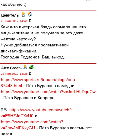
как обычно ;)
Ценитель
-
28 ноя 2017 14:41
Какая-то питерская блядь сломала нашего
вице-капитана и не получила за это даже
жёлтую карточку?
Нужно добиваться послематчевой
дисквалификации.
Господин Родионов, Ваш выход.
Alex Green
-
28 ноя 2017 14:38
https://www.sports.ru/tribuna/blogs/odu ...
87443.html
- Пётр Буравцев намедни.
https://www.youtube.com/watch?v=JorLHLDquCw
- Пётр Буравцев и Каррера.
P.S.
https://www.youtube.com/watch?
v=E5HZJdFXvU0
и
https://www.youtube.com/watch?
v=2mvJMFKxyGU
- Пётр Буравцев восемь лет
назад...