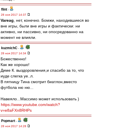
flint
-
28 ноя 2017 14:37
Vareag
, нет, конечно. Бомжи, находившиеся во
вне игры, были вне игры и фактически: ни
активно, ни пассивно, ни опосредованно на
момент не влияли.
kuzmichC
-
28 ноя 2017 14:34
Божественно!
Как же хорошо!
Диме К. выздоровления,и спасибо за то, что
иуде слегка уе..л.
В пятницу Тина смотрит биатлон,вместо
футбола ню ню...
Навеяло...Массимо может использовать )
https://www.youtube.com/watch?
v=e8aFXn8RHPs
Popmart
-
28 ноя 2017 14:28