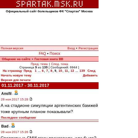
Официальный сайт болельщиков ФК "Спартак" Москва
Полная версия
Вход
•
Регистрация
FAQ
•
Поиск
Общение на сайте
Гостевая книга ВВ
»
Пред. тема
|
След. тема
Страница
9
из
139
[ Сообщений: 6944 ]
На страницу
Пред.
1
...
6
,
7
,
8
,
9
,
10
,
11
,
12
...
139
След.
Начать новую тему
Добавить
Версия для печати
01.11.2017 - 30.11.2017
Ansfil
-
28 ноя 2017 15:28
А на стадионе симуляции аргентинских бамжей
тоже крупным планом показывали?
Последнее сообщение
Bad
-
28 ноя 2017 15:26