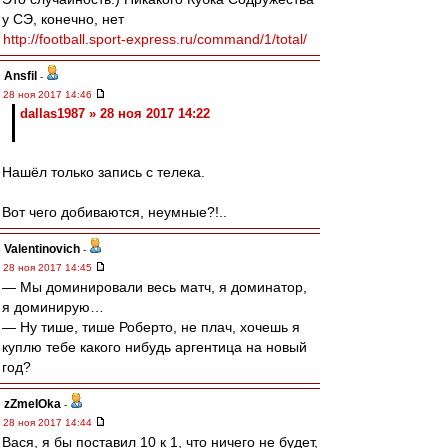
у СЭ, конечно, нет
http://football.sport-express.ru/command/1/total/
Ansfil
-
28 ноя 2017 14:46
dallas1987 » 28 ноя 2017 14:22
Нашёл только запись с телека.
Вот чего добиваются, неумные?!..
Valentinovich
-
28 ноя 2017 14:45
— Мы доминировали весь матч, я доминатор,
я доминирую…
— Ну тише, тише Роберто, не плач, хочешь я
куплю тебе какого нибудь аргентица на новый
год?
zZmeIOka
-
28 ноя 2017 14:44
Вася, я бы поставил 10 к 1, что ничего не будет,