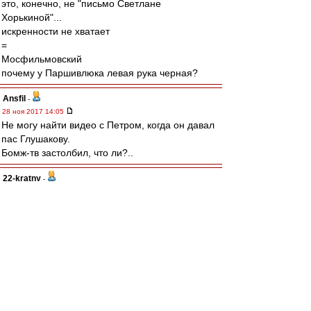
это, конечно, не "письмо Светлане
Хорькиной"...
искренности не хватает
=
Мосфильмовский
почему у Паршивлюка левая рука черная?
Ansfil
-
28 ноя 2017 14:05
Не могу найти видео с Петром, когда он давал
пас Глушакову.
Бомж-тв застолбил, что ли?..
22-kratny
-
28 ноя 2017 14:04
Если бы Дзюбы и черданцева не было бы, то
их стоило бы выдумать. У нашего Спартака и
антагонисты должны быть харизматичными,
яркими в своей мерзости и дибилизме. А не
какая-нибудь моль бледная. Иначе было бы
скучно.
Ryka
-