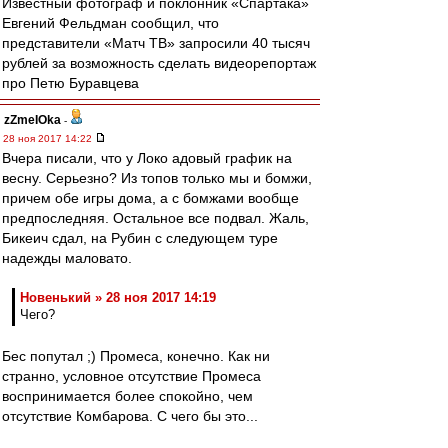
Известный фотограф и поклонник «Спартака»
Евгений Фельдман сообщил, что
представители «Матч ТВ» запросили 40 тысяч
рублей за возможность сделать видеорепортаж
про Петю Буравцева
zZmeIOka
-
28 ноя 2017 14:22
Вчера писали, что у Локо адовый график на
весну. Серьезно? Из топов только мы и бомжи,
причем обе игры дома, а с бомжами вообще
предпоследняя. Остальное все подвал. Жаль,
Бикеич сдал, на Рубин с следующем туре
надежды маловато.
Новенький » 28 ноя 2017 14:19
Чего?
Бес попутал ;) Промеса, конечно. Как ни
странно, условное отсутствие Промеса
воспринимается более спокойно, чем
отсутствие Комбарова. С чего бы это...