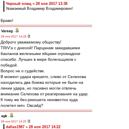
Черный плащ » 28 ноя 2017 13:38
Уважаемый Владимир Владимирович!
Браво!
Vareag
-
28 ноя 2017 14:26
Доброго уважаемому обществу!
TRIV'a с днюхой! Парцанам закидавшими
бакланов железными яйцами огромадное
спасибо. Лучших в мире болельщиков с
победой.
Вопрос не о судействе.
В момент удара кришито, слево от Селихова
находились два бомжа которые не были на
линии удара, но пасивно могли отвлечь
внимание Селихова от реагирования на удар.
К тому же без рикошета неизвестно куда
полетел мяч. Овсайд?
agk
-
28 ноя 2017 14:25
dallas1987 » 28 ноя 2017 14:22