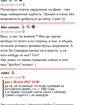
DyG
-
28 ноя 2017 14:49
Посмотрел повтор нарушения на Диме - там
ведь намеренная грубость. Прыжок в спину без
возможнлсти добраться до мяча. Сука! (((
Mike Lebedev
-
28 ноя 2017 14:49
Вась, а как "не влияли"? Мяч до срезки
вообще-то летел в их сторону, а они, в общем,
не возле углового флажка бутсы шнуровали. А
если бы Самедов срезал не в ворота, а на
кого-нибудь из них? Гол?
Хер знает, по каким правилам сейчас в этот
ваш "футбол" играют :)
mib83
-
28 ноя 2017 14:49
gav » 28 ноя 2017 13:49
да не, не за разные. по всем турнирам за
российское время, т.е. с 1992 года
я ж привел полный список (взял с wildstat),
сумма сходится с их выводом
Это случайность:) Никакого Кубка Содружества