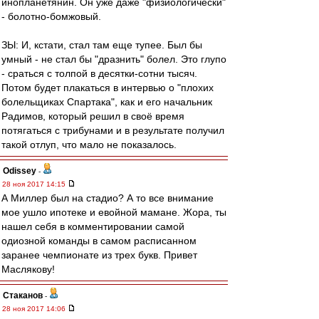
инопланетянин. Он уже даже "физиологически"
- болотно-бомжовый.
ЗЫ: И, кстати, стал там еще тупее. Был бы
умный - не стал бы "дразнить" болел. Это глупо
- сраться с толпой в десятки-сотни тысяч.
Потом будет плакаться в интервью о "плохих
болельщиках Спартака", как и его начальник
Радимов, который решил в своё время
потягаться с трибунами и в результате получил
такой отлуп, что мало не показалось.
Odissey
-
28 ноя 2017 14:15
А Миллер был на стадио? А то все внимание
мое ушло ипотеке и евойной мамане. Жора, ты
нашел себя в комментировании самой
одиозной команды в самом расписанном
заранее чемпионате из трех букв. Привет
Маслякову!
Cтаканов
-
28 ноя 2017 14:06