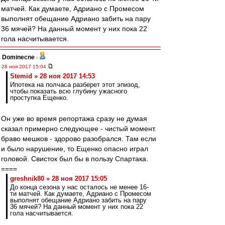
матчей. Как думаете, Адриано с Промесом
выполнят обещание Адриано забить на пару
36 мячей? На данный момент у них пока 22
гола насчитывается.
Dominecne
-
28 ноя 2017 15:04
Stemid » 28 ноя 2017 14:53
Ипотека на полчаса разберет этот эпизод,
чтобы показать всю глубину ужасного
проступка Ещенко.
Он уже во время репортажа сразу не думая
сказал примерно следующее - чистый момент.
браво мешков - здорово разобрался. Там если
и было нарушение, то Ещенко опасно играл
головой. Свисток был бы в пользу Спартака.
====
greshnik80 » 28 ноя 2017 15:05
До конца сезона у нас осталось не менее 16-
ти матчей. Как думаете, Адриано с Промесом
выполнят обещание Адриано забить на пару
36 мячей? На данный момент у них пока 22
гола насчитывается.