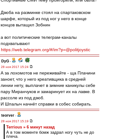
Спортивные СМИ тему проигорили, или была?
Дзюба на разминке стоял на спартаковском
шарфе, который из под ног у него в конце
концов вытащил Зобнин
а вот политические телеграм-каналы
подхватывают
https://web.telegram.org/#/im?p=@politjoystic
DyG
-
28 ноя 2017 15:24
А за лохомотов не переживайте - ща Плачини
заноет, что у него креативщика в средней
линии нету, выплачет в зимние каникулы себе
пару Миранчуков и замаринует их на лавке. В
рассоле из под дзюб.
И Шпалыч начнёт справки в собес собирать.
teorver
-
28 ноя 2017 15:19
Terrious » 6 минут назад
А в том моменте бомж задрал ногу чуть не до
плеча.