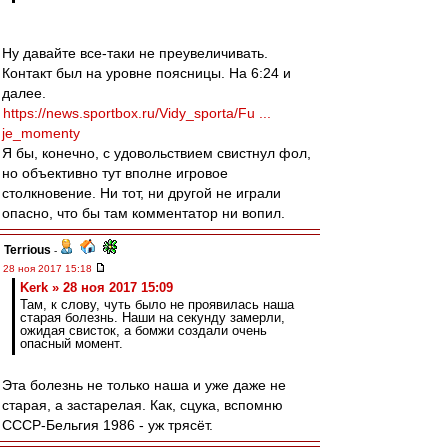
Ну давайте все-таки не преувеличивать.
Контакт был на уровне поясницы. На 6:24 и
далее.
https://news.sportbox.ru/Vidy_sporta/Fu ...
je_momenty
Я бы, конечно, с удовольствием свистнул фол,
но объективно тут вполне игровое
столкновение. Ни тот, ни другой не играли
опасно, что бы там комментатор ни вопил.
Terrious
-
28 ноя 2017 15:18
Kerk » 28 ноя 2017 15:09
Там, к слову, чуть было не проявилась наша
старая болезнь. Наши на секунду замерли,
ожидая свисток, а бомжи создали очень
опасный момент.
Эта болезнь не только наша и уже даже не
старая, а застарелая. Как, сцука, вспомню
СССР-Бельгия 1986 - уж трясёт.