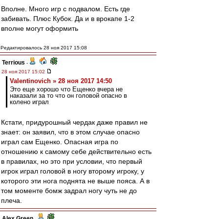
Вполне. Много игр с подвалом. Есть где
забивать. Плюс Кубок. Да и в врокапе 1-2
вполне могут оформить
Редактировалось 28 ноя 2017 15:08
Terrious
-
28 ноя 2017 15:02
Valentinovich » 28 ноя 2017 14:50
Это еще хорошо что Ещенко вчера не
наказали за то что он головой опасно в
колено играл
Кстати, придурошный чердак даже правил не
знает: он заявил, что в этом случае опасно
играл сам Ещенко. Опасная игра по
отношению к самому себе действительно есть
в правилах, но это при условии, что первый
игрок играл головой в ногу второму игроку, у
которого эти нога поднята не выше пояса. А в
том моменте бомж задрал ногу чуть не до
плеча.
Alex Green
-