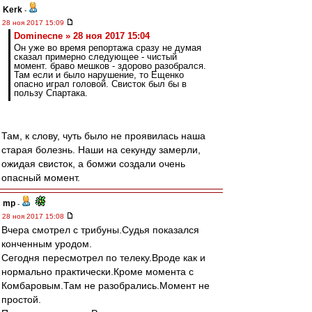
Kerk
-
28 ноя 2017 15:09
Dominecne » 28 ноя 2017 15:04
Он уже во время репортажа сразу не думая
сказал примерно следующее - чистый
момент. браво мешков - здорово разобрался.
Там если и было нарушение, то Ещенко
опасно играл головой. Свисток был бы в
пользу Спартака.
Там, к слову, чуть было не проявилась наша
старая болезнь. Наши на секунду замерли,
ожидая свисток, а бомжи создали очень
опасный момент.
mp
-
28 ноя 2017 15:08
Вчера смотрел с трибуны.Судья показался
конченным уродом.
Сегодня пересмотрел по телеку.Вроде как и
нормально практически.Кроме момента с
Комбаровым.Там не разобрались.Момент не
простой.