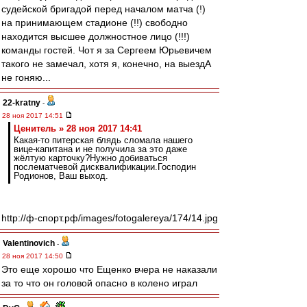
судейской бригадой перед началом матча (!)
на принимающем стадионе (!!) свободно
находится высшее должностное лицо (!!!)
команды гостей. Чот я за Сергеем Юрьевичем
такого не замечал, хотя я, конечно, на выездА
не гоняю...
22-kratny
-
28 ноя 2017 14:51
Ценитель » 28 ноя 2017 14:41
Какая-то питерская блядь сломала нашего
вице-капитана и не получила за это даже
жёлтую карточку?Нужно добиваться
послематчевой дисквалификации.Господин
Родионов, Ваш выход.
http://ф-спорт.рф/images/fotogalereya/174/14.jpg
Valentinovich
-
28 ноя 2017 14:50
Это еще хорошо что Ещенко вчера не наказали
за то что он головой опасно в колено играл