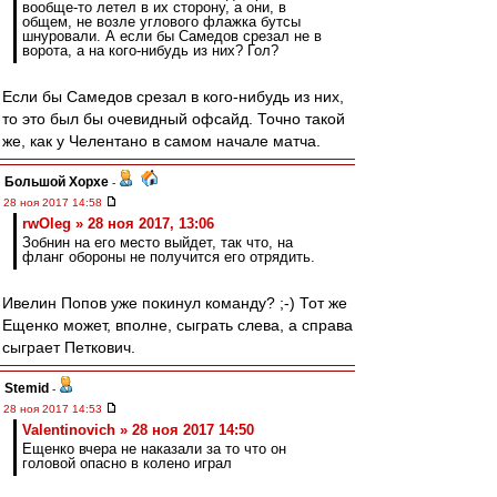
вообще-то летел в их сторону, а они, в
общем, не возле углового флажка бутсы
шнуровали. А если бы Самедов срезал не в
ворота, а на кого-нибудь из них? Гол?
Если бы Самедов срезал в кого-нибудь из них,
то это был бы очевидный офсайд. Точно такой
же, как у Челентано в самом начале матча.
Большой Хорхе
-
28 ноя 2017 14:58
rwOleg » 28 ноя 2017, 13:06
Зобнин на его место выйдет, так что, на
фланг обороны не получится его отрядить.
Ивелин Попов уже покинул команду? ;-) Тот же
Ещенко может, вполне, сыграть слева, а справа
сыграет Петкович.
Stemid
-
28 ноя 2017 14:53
Valentinovich » 28 ноя 2017 14:50
Ещенко вчера не наказали за то что он
головой опасно в колено играл