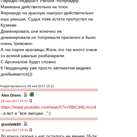
Паредес-педераст. Ригони -полупидер.
Маммана действительно не плох.
Фернандо на красную наиграл действительно
еще раньше. Судья тоже кстати пропустил на
Кузяеве.
Доминировать они конечно не
доминировали,но поприжали прилично и было
очень тревожно.
А так парни красавцы.Жаль что так много очков
со всякой швалью разбазарили.
С Арсеналом будет сложно.
К Черданцеву уже просто автоматом видимо
доебываются)))
Редактировалось 28 ноя 2017 15:11
Alex Green
-
28 ноя 2017 15:07
https://www.youtube.com/watch?v=6fbCdALmcu4
- а вот и "все эмоции...":)
greshnik80
-
28 ноя 2017 15:05
До конца сезона у нас осталось не менее 16-ти