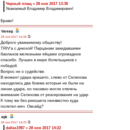
Черный плащ » 28 ноя 2017 13:38
Уважаемый Владимир Владимирович!
Браво!
Vareag
-
28 ноя 2017 14:26
Доброго уважаемому обществу!
TRIV'a с днюхой! Парцанам закидавшими
бакланов железными яйцами огромадное
спасибо. Лучших в мире болельщиков с
победой.
Вопрос не о судействе.
В момент удара кришито, слево от Селихова
находились два бомжа которые не были на
линии удара, но пасивно могли отвлечь
внимание Селихова от реагирования на удар.
К тому же без рикошета неизвестно куда
полетел мяч. Овсайд?
agk
-
28 ноя 2017 14:25
dallas1987 » 28 ноя 2017 14:22