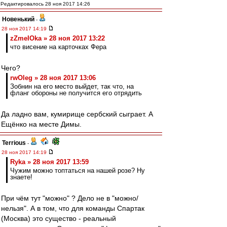
Редактировалось 28 ноя 2017 14:26
Новенький
-
28 ноя 2017 14:19
zZmeIOka » 28 ноя 2017 13:22
что висение на карточках Фера
Чего?
rwOleg » 28 ноя 2017 13:06
Зобнин на его место выйдет, так что, на
фланг обороны не получится его отрядить
Да ладно вам, кумирище сербский сыграет. А
Ещёнко на месте Димы.
Terrious
-
28 ноя 2017 14:19
Ryka » 28 ноя 2017 13:59
Чужим можно топтаться на нашей розе? Ну
знаете!
При чём тут "можно" ? Дело не в "можно/
нельзя". А в том, что для команды Спартак
(Москва) это существо - реальный