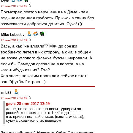
DyG
-
28 ноя 2017 14:49
Посмотрел повтор нарушения на Диме - там
ведь намеренная грубость. Прыжок в спину без
возможнлсти добраться до мяча. Сука! (((
Mike Lebedev
-
28 ноя 2017 14:49
Вась, а как "не влияли"? Мяч до срезки
вообще-то летел в их сторону, а они, в общем,
не возле углового флажка бутсы шнуровали. А
если бы Самедов срезал не в ворота, а на
кого-нибудь из них? Гол?
Хер знает, по каким правилам сейчас в этот
ваш "футбол" играют :)
mib83
-
28 ноя 2017 14:49
gav » 28 ноя 2017 13:49
да не, не за разные. по всем турнирам за
российское время, т.е. с 1992 года
я ж привел полный список (взял с wildstat),
сумма сходится с их выводом
Это случайность:) Никакого Кубка Содружества