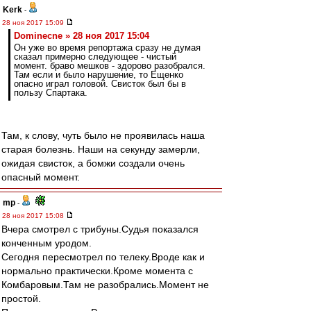
Kerk
-
28 ноя 2017 15:09
Dominecne » 28 ноя 2017 15:04
Он уже во время репортажа сразу не думая
сказал примерно следующее - чистый
момент. браво мешков - здорово разобрался.
Там если и было нарушение, то Ещенко
опасно играл головой. Свисток был бы в
пользу Спартака.
Там, к слову, чуть было не проявилась наша
старая болезнь. Наши на секунду замерли,
ожидая свисток, а бомжи создали очень
опасный момент.
mp
-
28 ноя 2017 15:08
Вчера смотрел с трибуны.Судья показался
конченным уродом.
Сегодня пересмотрел по телеку.Вроде как и
нормально практически.Кроме момента с
Комбаровым.Там не разобрались.Момент не
простой.