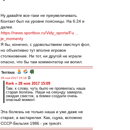
Ну давайте все-таки не преувеличивать.
Контакт был на уровне поясницы. На 6:24 и
далее.
https://news.sportbox.ru/Vidy_sporta/Fu ...
je_momenty
Я бы, конечно, с удовольствием свистнул фол,
но объективно тут вполне игровое
столкновение. Ни тот, ни другой не играли
опасно, что бы там комментатор ни вопил.
Terrious
-
28 ноя 2017 15:18
Kerk » 28 ноя 2017 15:09
Там, к слову, чуть было не проявилась наша
старая болезнь. Наши на секунду замерли,
ожидая свисток, а бомжи создали очень
опасный момент.
Эта болезнь не только наша и уже даже не
старая, а застарелая. Как, сцука, вспомню
СССР-Бельгия 1986 - уж трясёт.