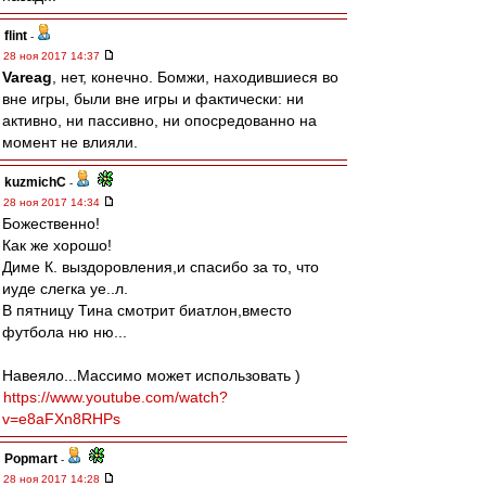
flint
-
28 ноя 2017 14:37
Vareag
, нет, конечно. Бомжи, находившиеся во
вне игры, были вне игры и фактически: ни
активно, ни пассивно, ни опосредованно на
момент не влияли.
kuzmichC
-
28 ноя 2017 14:34
Божественно!
Как же хорошо!
Диме К. выздоровления,и спасибо за то, что
иуде слегка уе..л.
В пятницу Тина смотрит биатлон,вместо
футбола ню ню...
Навеяло...Массимо может использовать )
https://www.youtube.com/watch?
v=e8aFXn8RHPs
Popmart
-
28 ноя 2017 14:28