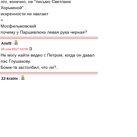
это, конечно, не "письмо Светлане
Хорькиной"...
искренности не хватает
=
Мосфильмовский
почему у Паршивлюка левая рука черная?
Ansfil
-
28 ноя 2017 14:05
Не могу найти видео с Петром, когда он давал
пас Глушакову.
Бомж-тв застолбил, что ли?..
22-kratny
-
28 ноя 2017 14:04
Если бы Дзюбы и черданцева не было бы, то
их стоило бы выдумать. У нашего Спартака и
антагонисты должны быть харизматичными,
яркими в своей мерзости и дибилизме. А не
какая-нибудь моль бледная. Иначе было бы
скучно.
Ryka
-