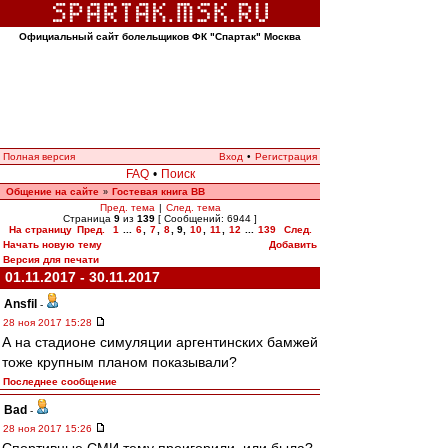
Официальный сайт болельщиков ФК "Спартак" Москва
Полная версия
Вход
•
Регистрация
FAQ
•
Поиск
Общение на сайте
Гостевая книга ВВ
»
Пред. тема
|
След. тема
Страница
9
из
139
[ Сообщений: 6944 ]
На страницу
Пред.
1
...
6
,
7
,
8
,
9
,
10
,
11
,
12
...
139
След.
Начать новую тему
Добавить
Версия для печати
01.11.2017 - 30.11.2017
Ansfil
-
28 ноя 2017 15:28
А на стадионе симуляции аргентинских бамжей
тоже крупным планом показывали?
Последнее сообщение
Bad
-
28 ноя 2017 15:26