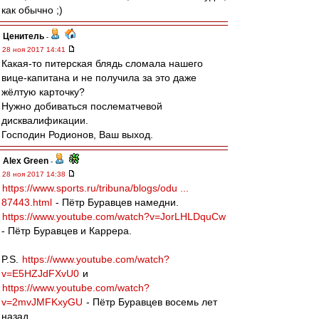
как обычно ;)
Ценитель
-
28 ноя 2017 14:41
Какая-то питерская блядь сломала нашего
вице-капитана и не получила за это даже
жёлтую карточку?
Нужно добиваться послематчевой
дисквалификации.
Господин Родионов, Ваш выход.
Alex Green
-
28 ноя 2017 14:38
https://www.sports.ru/tribuna/blogs/odu ...
87443.html
- Пётр Буравцев намедни.
https://www.youtube.com/watch?v=JorLHLDquCw
- Пётр Буравцев и Каррера.
P.S.
https://www.youtube.com/watch?
v=E5HZJdFXvU0
и
https://www.youtube.com/watch?
v=2mvJMFKxyGU
- Пётр Буравцев восемь лет
назад...