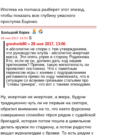
Ипотека на полчаса разберет этот эпизод,
чтобы показать всю глубину ужасного
проступка Ещенко.
Большой Хорхе
-
28 ноя 2017 14:53
greshnik80 » 28 ноя 2017, 13:06
я абсолютно не спорю с тем утверждением,
что руководство клуба - абсолютно инертная
масса. Это опять упрек в сторону Родионова.
Кто, если не он, должен дать ход нашим
претензиям? Причем, такую мягкотелость он
проявляет постоянно. Что с памятным
переносом игры с конями с подправлением
регламента прямо по ходу чемпионата, что в
ситуации со всякими грязными статьями про
"сливы тренера", что вот с такими эпизодами.
Ну, инертная не инертная, а вчера, будучи
традиционно чуть ли не первым на секторе,
обратил внимание на то, что некто фурсенка
совершенно спокойно тёрся рядом с судейской
бригадой, которая потом пошла в цивильном
делать кружок по стадиону, а потом радостно
вещал журнализдам с бровки. То есть рядом с