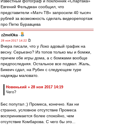
Известный фотограф и поклонник «Спартака»
Евгений Фельдман сообщил, что
представители «Матч ТВ» запросили 40 тысяч
рублей за возможность сделать видеорепортаж
про Петю Буравцева
zZmeIOka
-
28 ноя 2017 14:22
Вчера писали, что у Локо адовый график на
весну. Серьезно? Из топов только мы и бомжи,
причем обе игры дома, а с бомжами вообще
предпоследняя. Остальное все подвал. Жаль,
Бикеич сдал, на Рубин с следующем туре
надежды маловато.
Новенький » 28 ноя 2017 14:19
Чего?
Бес попутал ;) Промеса, конечно. Как ни
странно, условное отсутствие Промеса
воспринимается более спокойно, чем
отсутствие Комбарова. С чего бы это...