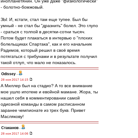
инопланетянин. Он уже даже "физиологически"
- болотно-бомжовый.
ЗЫ: И, кстати, стал там еще тупее. Был бы
умный - не стал бы "дразнить" болел. Это глупо
- сраться с толпой в десятки-сотни тысяч.
Потом будет плакаться в интервью о "плохих
болельщиках Спартака", как и его начальник
Радимов, который решил в своё время
потягаться с трибунами и в результате получил
такой отлуп, что мало не показалось.
Odissey
-
28 ноя 2017 14:15
А Миллер был на стадио? А то все внимание
мое ушло ипотеке и евойной мамане. Жора, ты
нашел себя в комментировании самой
одиозной команды в самом расписанном
заранее чемпионате из трех букв. Привет
Маслякову!
Cтаканов
-
28 ноя 2017 14:06