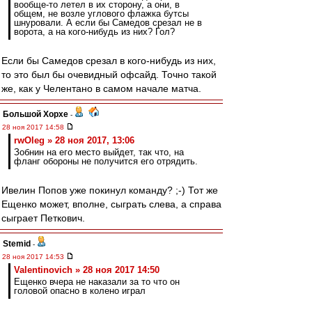
вообще-то летел в их сторону, а они, в
общем, не возле углового флажка бутсы
шнуровали. А если бы Самедов срезал не в
ворота, а на кого-нибудь из них? Гол?
Если бы Самедов срезал в кого-нибудь из них,
то это был бы очевидный офсайд. Точно такой
же, как у Челентано в самом начале матча.
Большой Хорхе
-
28 ноя 2017 14:58
rwOleg » 28 ноя 2017, 13:06
Зобнин на его место выйдет, так что, на
фланг обороны не получится его отрядить.
Ивелин Попов уже покинул команду? ;-) Тот же
Ещенко может, вполне, сыграть слева, а справа
сыграет Петкович.
Stemid
-
28 ноя 2017 14:53
Valentinovich » 28 ноя 2017 14:50
Ещенко вчера не наказали за то что он
головой опасно в колено играл