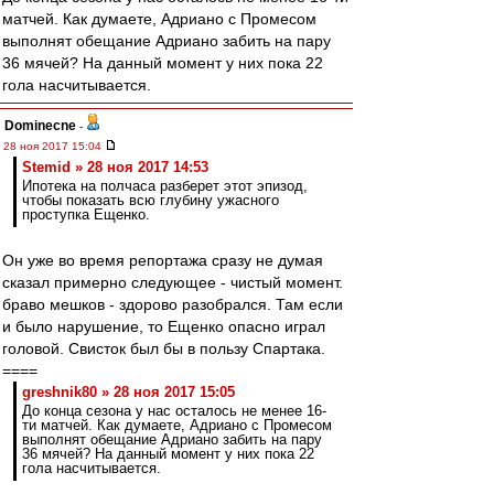
матчей. Как думаете, Адриано с Промесом
выполнят обещание Адриано забить на пару
36 мячей? На данный момент у них пока 22
гола насчитывается.
Dominecne
-
28 ноя 2017 15:04
Stemid » 28 ноя 2017 14:53
Ипотека на полчаса разберет этот эпизод,
чтобы показать всю глубину ужасного
проступка Ещенко.
Он уже во время репортажа сразу не думая
сказал примерно следующее - чистый момент.
браво мешков - здорово разобрался. Там если
и было нарушение, то Ещенко опасно играл
головой. Свисток был бы в пользу Спартака.
====
greshnik80 » 28 ноя 2017 15:05
До конца сезона у нас осталось не менее 16-
ти матчей. Как думаете, Адриано с Промесом
выполнят обещание Адриано забить на пару
36 мячей? На данный момент у них пока 22
гола насчитывается.