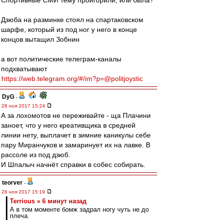
Спортивные СМИ тему проигорили, или была?
Дзюба на разминке стоял на спартаковском
шарфе, который из под ног у него в конце
концов вытащил Зобнин
а вот политические телеграм-каналы
подхватывают
https://web.telegram.org/#/im?p=@politjoystic
DyG
-
28 ноя 2017 15:24
А за лохомотов не переживайте - ща Плачини
заноет, что у него креативщика в средней
линии нету, выплачет в зимние каникулы себе
пару Миранчуков и замаринует их на лавке. В
рассоле из под дзюб.
И Шпалыч начнёт справки в собес собирать.
teorver
-
28 ноя 2017 15:19
Terrious » 6 минут назад
А в том моменте бомж задрал ногу чуть не до
плеча.