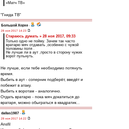
«Матч ТВ»
"Гнида ТВ"
Большой Хорхе
-
28 ноя 2017 14:23
Стараюсь думать » 28 ноя 2017, 09:33
Только одно не пойму. Зачем так часто
вратарю мяч отдавать ,особенно с чужой
половины поля .
Не лучше ли в аут ,просто в сторону чужих
ворот пульнуть.
Не лучше, если тебе необходимо потянуть
время.
Выбить в аут - соперник подберёт, введёт и
побежит в атаку.
Выбить к воротам - аналогично.
Отдать вратарю - пока мяч докатиться до
вратаря, можно обыграться в квадратик...
dallas1987
-
28 ноя 2017 14:22
Ansfil