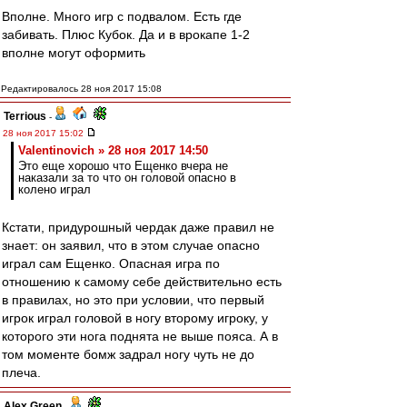
Вполне. Много игр с подвалом. Есть где
забивать. Плюс Кубок. Да и в врокапе 1-2
вполне могут оформить
Редактировалось 28 ноя 2017 15:08
Terrious
-
28 ноя 2017 15:02
Valentinovich » 28 ноя 2017 14:50
Это еще хорошо что Ещенко вчера не
наказали за то что он головой опасно в
колено играл
Кстати, придурошный чердак даже правил не
знает: он заявил, что в этом случае опасно
играл сам Ещенко. Опасная игра по
отношению к самому себе действительно есть
в правилах, но это при условии, что первый
игрок играл головой в ногу второму игроку, у
которого эти нога поднята не выше пояса. А в
том моменте бомж задрал ногу чуть не до
плеча.
Alex Green
-