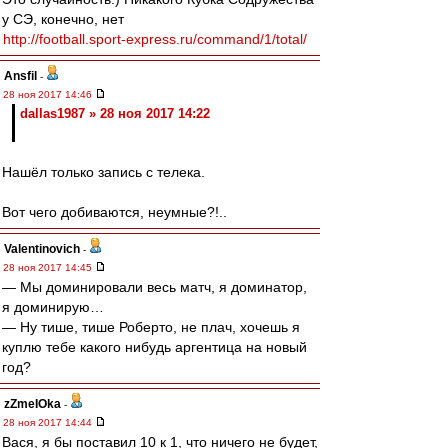
у СЭ, конечно, нет
http://football.sport-express.ru/command/1/total/
Ansfil
-
28 ноя 2017 14:46
dallas1987 » 28 ноя 2017 14:22
Нашёл только запись с телека.
Вот чего добиваются, неумные?!..
Valentinovich
-
28 ноя 2017 14:45
— Мы доминировали весь матч, я доминатор,
я доминирую…
— Ну тише, тише Роберто, не плач, хочешь я
куплю тебе какого нибудь аргентица на новый
год?
zZmeIOka
-
28 ноя 2017 14:44
Вася, я бы поставил 10 к 1, что ничего не будет,