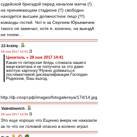
судейской бригадой перед началом матча (!)
на принимающем стадионе (!!) свободно
находится высшее должностное лицо (!!!)
команды гостей. Чот я за Сергеем Юрьевичем
такого не замечал, хотя я, конечно, на выездА
не гоняю...
22-kratny
-
28 ноя 2017 14:51
Ценитель » 28 ноя 2017 14:41
Какая-то питерская блядь сломала нашего
вице-капитана и не получила за это даже
жёлтую карточку?Нужно добиваться
послематчевой дисквалификации.Господин
Родионов, Ваш выход.
http://ф-спорт.рф/images/fotogalereya/174/14.jpg
Valentinovich
-
28 ноя 2017 14:50
Это еще хорошо что Ещенко вчера не наказали
за то что он головой опасно в колено играл