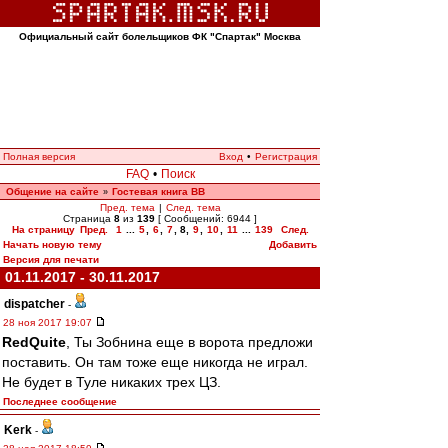
Официальный сайт болельщиков ФК "Спартак" Москва
Полная версия
Вход
•
Регистрация
FAQ
•
Поиск
Общение на сайте
Гостевая книга ВВ
»
Пред. тема
|
След. тема
Страница
8
из
139
[ Сообщений: 6944 ]
На страницу
Пред.
1
...
5
,
6
,
7
,
8
,
9
,
10
,
11
...
139
След.
Начать новую тему
Добавить
Версия для печати
01.11.2017 - 30.11.2017
dispatcher
-
28 ноя 2017 19:07
RedQuite
, Ты Зобнина еще в ворота предложи
поставить. Он там тоже еще никогда не играл.
Не будет в Туле никаких трех ЦЗ.
Последнее сообщение
Kerk
-