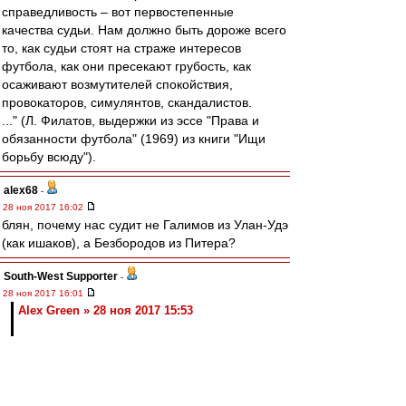
справедливость – вот первостепенные
качества судьи. Нам должно быть дороже всего
то, как судьи стоят на страже интересов
футбола, как они пресекают грубость, как
осаживают возмутителей спокойствия,
провокаторов, симулянтов, скандалистов.
..." (Л. Филатов, выдержки из эссе "Права и
обязанности футбола" (1969) из книги "Ищи
борьбу всюду").
alex68
-
28 ноя 2017 16:02
блян, почему нас судит не Галимов из Улан-Удэ
(как ишаков), а Безбородов из Питера?
South-West Supporter
-
28 ноя 2017 16:01
Alex Green » 28 ноя 2017 15:53
Ну зачем же так очевидно) Кириллу достаточно
всего лишь не очень качественно играть на