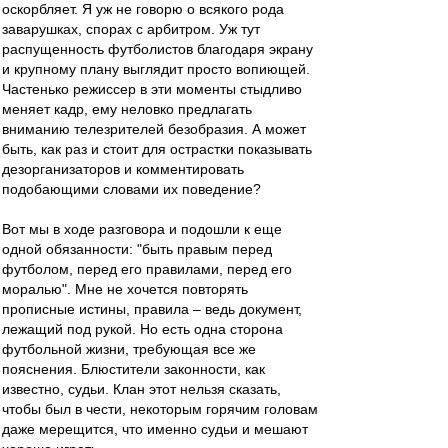
оскорбляет. Я уж не говорю о всякого рода
заварушках, спорах с арбитром. Уж тут
распущенность футболистов благодаря экрану
и крупному плану выглядит просто вопиющей.
Частенько режиссер в эти моменты стыдливо
меняет кадр, ему неловко предлагать
вниманию телезрителей безобразия. А может
быть, как раз и стоит для острастки показывать
дезорганизаторов и комментировать
подобающими словами их поведение?
Вот мы в ходе разговора и подошли к еще
одной обязанности: "быть правым перед
футболом, перед его правилами, перед его
моралью". Мне не хочется повторять
прописные истины, правила – ведь документ,
лежащий под рукой. Но есть одна сторона
футбольной жизни, требующая все же
пояснения. Блюстители законности, как
известно, судьи. Клан этот нельзя сказать,
чтобы был в чести, некоторым горячим головам
даже мерещится, что именно судьи и мешают