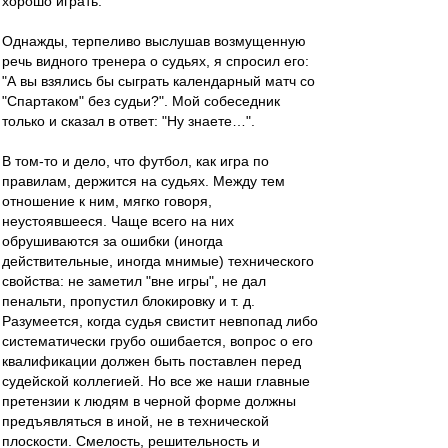
хорошо играть.
Однажды, терпеливо выслушав возмущенную
речь видного тренера о судьях, я спросил его:
"А вы взялись бы сыграть календарный матч со
"Спартаком" без судьи?". Мой собеседник
только и сказал в ответ: "Ну знаете…".
В том-то и дело, что футбол, как игра по
правилам, держится на судьях. Между тем
отношение к ним, мягко говоря,
неустоявшееся. Чаще всего на них
обрушиваются за ошибки (иногда
действительные, иногда мнимые) технического
свойства: не заметил "вне игры", не дал
пенальти, пропустил блокировку и т. д.
Разумеется, когда судья свистит невпопад либо
систематически грубо ошибается, вопрос о его
квалификации должен быть поставлен перед
судейской коллегией. Но все же наши главные
претензии к людям в черной форме должны
предъявляться в иной, не в технической
плоскости. Смелость, решительность и