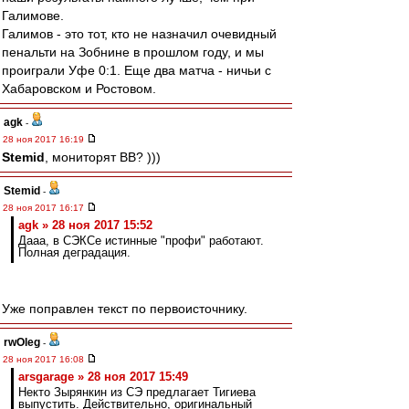
Галимове.
Галимов - это тот, кто не назначил очевидный
пенальти на Зобнине в прошлом году, и мы
проиграли Уфе 0:1. Еще два матча - ничьи с
Хабаровском и Ростовом.
agk
-
28 ноя 2017 16:19
Stemid
, мониторят ВВ? )))
Stemid
-
28 ноя 2017 16:17
agk » 28 ноя 2017 15:52
Дааа, в СЭКСе истинные "профи" работают.
Полная деградация.
Уже поправлен текст по первоисточнику.
rwOleg
-
28 ноя 2017 16:08
arsgarage » 28 ноя 2017 15:49
Некто Зырянкин из СЭ предлагает Тигиева
выпустить. Действительно, оригинальный