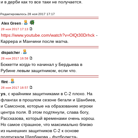
и в дерби как то все таки не получается.
Редактировалось 28 ноя 2017 17:17
Alex Green
-
28 ноя 2017 17:13
https://www.youtube.com/watch?v=OlQt30Drhck
-
Каррера и Манчини после матча.
dispatcher
-
28 ноя 2017 16:58
Боккетти когда-то начинал у Бердыева в
Рубине левым защитником, если что.
flint
-
28 ноя 2017 16:57
ys
, с крайними защитниками в С-2 плохо. На
флангах в прошлом сезоне бегали и Шанбиев,
и Самсонов, которые на образованию игроки
центра поля. В этом подтянули, слава богу,
Рассказова, который временами очень хорош.
Но самое страшное, что максимально близко
из нынешних защитников С-2 к основе
подпускали Щербакова - футболиста-