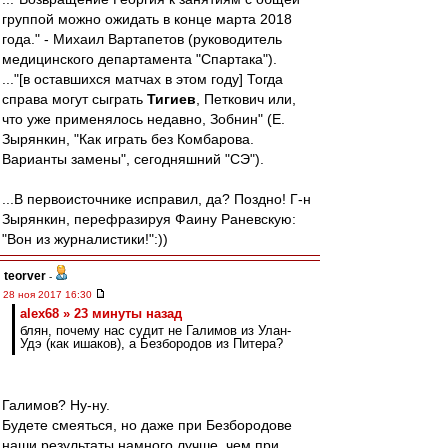
группой можно ожидать в конце марта 2018
года." - Михаил Вартапетов (руководитель
медицинского департамента "Спартака").
..."[в оставшихся матчах в этом году] Тогда
справа могут сыграть
Тигиев
, Петкович или,
что уже применялось недавно, Зобнин" (Е.
Зырянкин, "Как играть без Комбарова.
Варианты замены", сегодняшний "СЭ").
...В первоисточнике исправил, да? Поздно! Г-н
Зырянкин, перефразируя Фаину Раневскую:
"Вон из журналистики!":))
teorver
-
28 ноя 2017 16:30
alex68 » 23 минуты назад
блян, почему нас судит не Галимов из Улан-
Удэ (как ишаков), а Безбородов из Питера?
Галимов? Ну-ну.
Будете смеяться, но даже при Безбородове
наши результаты намного лучше, чем при