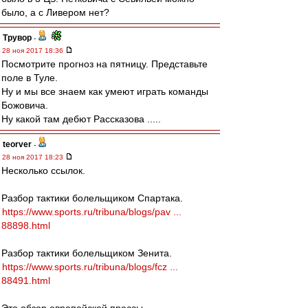
было, а с Ливером нет?
Трувор
-
28 ноя 2017 18:36
Посмотрите прогноз на пятницу. Представьте
поле в Туле.
Ну и мы все знаем как умеют играть команды
Божовича.
Ну какой там дебют Рассказова .....
teorver
-
28 ноя 2017 18:23
Несколько ссылок.
Разбор тактики болельщиком Спартака.
https://www.sports.ru/tribuna/blogs/pav ...
88898.html
Разбор тактики болельщиком Зенита.
https://www.sports.ru/tribuna/blogs/fcz ...
88491.html