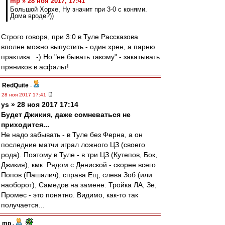
mp » 28 ноя 2017, 17:41
Большой Хорхе, Ну значит при 3-0 с конями.
Дома вроде?))
Строго говоря, при 3:0 в Туле Рассказова
вполне можно выпустить - один хрен, а парню
практика. :-) Но "не бывать такому" - закатывать
пряников в асфальт!
RedQuite
-
28 ноя 2017 17:41
ys » 28 ноя 2017 17:14
Будет Джикия, даже сомневаться не
приходится...
Не надо забывать - в Туле без Ферна, а он
последние матчи играл ложного ЦЗ (своего
рода). Поэтому в Туле - в три ЦЗ (Кутепов, Бок,
Джикия), кмк. Рядом с Дениской - скорее всего
Попов (Пашалич), справа Ещ, слева Зоб (или
наоборот), Самедов на замене. Тройка ЛА, Зе,
Промес - это понятно. Видимо, как-то так
получается...
mp
-