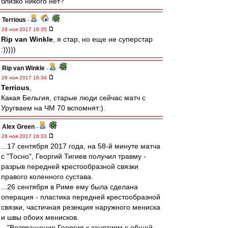
близко никого нет?
Terrious
-
28 ноя 2017 16:35
Rip van Winkle
, я стар, но еще не суперстар
:)))))
Rip van Winkle
-
28 ноя 2017 16:34
Terrious
,
Какая Бельгия, старые люди сейчас матч с
Уругваем на ЧМ 70 вспомнят:).
Alex Green
-
28 ноя 2017 16:33
...17 сентября 2017 года, на 58-й минуте матча
с "Тосно", Георгий Тигиев получил травму -
разрыв передней крестообразной связки
правого коленного сустава.
...26 сентября в Риме ему была сделана
операция - пластика передней крестообразной
связки, частичная резекция наружного мениска
и швы обоих менисков.
..."Возвращение Георгия к занятиям с общей