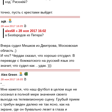
ход. Рискнем?
точно, пусть с крестами выйдет.
agk
-
28 ноя 2017 16:05
alex68 » 28 ноя 2017 16:02
а Безбородов из Питера?
Вчера судил Мешков из Дмитрова, Московская
область ;)
И что? Чердак сказал, что хорошо отсудил. В
переводе с бомжатского на русский язык это
значит, что судил как ...удак. )))
Alex Green
-
28 ноя 2017 16:05
"...
Мне кажется, что наш футбол в целом еще не
осознал в полной мере значения своего
выхода на телевизионную сцену. Грубый прием
с трибун виден далеко не так ясно, как на
экране, где он буквально лезет в глаза и