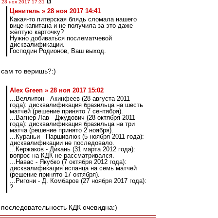
28 ноя 2017 17:31
Ценитель » 28 ноя 2017 14:41
Какая-то питерская блядь сломала нашего
вице-капитана и не получила за это даже
жёлтую карточку?
Нужно добиваться послематчевой
дисквалификации.
Господин Родионов, Ваш выход.
сам то веришь?:)
Alex Green » 28 ноя 2017 15:02
...Веллитон - Акинфеев (28 августа 2011
года): дисквалификация бразильца на шесть
матчей (решение принято 7 сентября).
...Вагнер Лав - Джудович (28 октября 2011
года): дисквалификация бразильца на три
матча (решение принято 2 ноября).
...Кураньи - Паршивлюк (5 ноября 2011 года):
дисквалификации не последовало.
...Кержаков - Дикань (31 марта 2012 года):
вопрос на КДК не рассматривался.
...Навас - Якубко (7 октября 2012 года):
дисквалификация испанца на семь матчей
(решение принято 17 октября).
...Ригони - Д. Комбаров (27 ноября 2017 года):
?
последовательность КДК очевидна:)