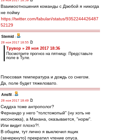
28 ноя 2017 18:59
Взаимоотношения команды с Дзюбой я никогда
не пойму
https://twitter.com/fabulari/status/9352244426487
52129
Stemid
-
28 ноя 2017 18:55
Трувор » 28 ноя 2017 18:36
Посмотрите прогноз на пятницу. Представьте
поле в Туле.
Плюсовая температура и дождь со снегом.
Да, поле будет тяжеловато.
Ansfil
-
28 ноя 2017 18:49
Сиддха тоже антрополог?
Фернандо у него "толстожопый" (ну хоть не
иксоножка), а Манана, оказывается, "норм".
Или видит плохо?!.
В общем, тут лично я выключил ящик
(зачеркнуто) прекратил чтение опуса.