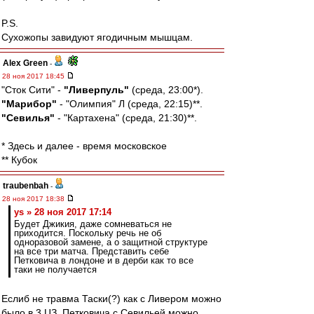
P.S.
Сухожопы завидуют ягодичным мышцам.
Alex Green
-
28 ноя 2017 18:45
"Сток Сити" -
"Ливерпуль"
(среда, 23:00*).
"Марибор"
- "Олимпия" Л (среда, 22:15)**.
"Севилья"
- "Картахена" (среда, 21:30)**.
* Здесь и далее - время московское
** Кубок
traubenbah
-
28 ноя 2017 18:38
ys » 28 ноя 2017 17:14
Будет Джикия, даже сомневаться не
приходится. Поскольку речь не об
одноразовой замене, а о защитной структуре
на все три матча. Представить себе
Петковича в лондоне и в дерби как то все
таки не получается
Еслиб не травма Таски(?) как с Ливером можно
было в 3 ЦЗ. Петковича с Севильей можно