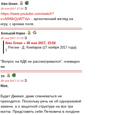
Alex Green
-
28 ноя 2017 17:20
https://www.youtube.com/watch?
v=A9WbQyWTVys
- аргентинский взгляд на
игру, с кромки поля.
Большой Хорхе
-
28 ноя 2017 17:15
Alex Green » 28 ноя 2017, 15:02
...Ригони - Д. Комбаров (27 ноября 2017 года):
?
"Вопрос на КДК не рассматривался", очевидно
же.
ys
-
28 ноя 2017 17:14
flint
,
Будет Джикия, даже сомневаться не
приходится. Поскольку речь не об одноразовой
замене, а о защитной структуре на все три
матча. Представить себе Петковича в лондоне