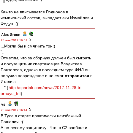
Как-то не вписывается Родионов в
чемпионский состав, выпадает аки Измайлов и
Федун. ((
Alex Green
-
28 ноя 2017 16:51
...Могли бы и смягчить тон:)
"...
Отметим, что за сборную должен был сыграть
и полузащитник спартаковцев Владислав
Пантелеев, однако в последнем туре ФНЛ он
получил повреждение и не смог
отправится
в
Италию.
..." (
http://spartak.com/news/2017-11-28-tri_ ...
ornuyu_fnl
).
ys
-
28 ноя 2017 16:44
В Туле в старте практически неизбежный
Пашалич. :(
А по левому защитнику.. Что, в С2 вообще и