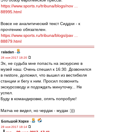
Это обзор европейской прессы.
https://www.sports.ru/tribuna/blogs/nov ...
88995.html
Вовсе не аналитический текст Сиддхи - к
прочтению обязателен.
https://www.sports.ru/tribuna/blogs/pav ...
88879.html
raladan
-
28 ноя 2017 18:20
Эх, не судьба мне попасть на экскурсию в
музей наш. Очень спешил к 16:30. Дозвонился
в rwstore, доложил, что вышел из вестибюля
станции и бегу к ним. Просил позвонить
экскурсоводу и подождать минуточку... Не
успел.
Буду в командировке, опять попробую!
Матча не видел, но чердак - мудак :)))
Большой Хорхе
-
28 ноя 2017 18:14