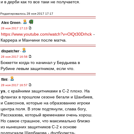
и в дерби как то все таки не получается.
Редактировалось 28 ноя 2017 17:17
Alex Green
-
28 ноя 2017 17:13
https://www.youtube.com/watch?v=OlQt30Drhck
-
Каррера и Манчини после матча.
dispatcher
-
28 ноя 2017 16:58
Боккетти когда-то начинал у Бердыева в
Рубине левым защитником, если что.
flint
-
28 ноя 2017 16:57
ys
, с крайними защитниками в С-2 плохо. На
флангах в прошлом сезоне бегали и Шанбиев,
и Самсонов, которые на образованию игроки
центра поля. В этом подтянули, слава богу,
Рассказова, который временами очень хорош.
Но самое страшное, что максимально близко
из нынешних защитников С-2 к основе
подпускали Щербакова - футболиста-