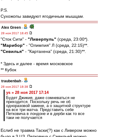
P.S.
Сухожопы завидуют ягодичным мышцам.
Alex Green
-
28 ноя 2017 18:45
"Сток Сити" -
"Ливерпуль"
(среда, 23:00*).
"Марибор"
- "Олимпия" Л (среда, 22:15)**.
"Севилья"
- "Картахена" (среда, 21:30)**.
* Здесь и далее - время московское
** Кубок
traubenbah
-
28 ноя 2017 18:38
ys » 28 ноя 2017 17:14
Будет Джикия, даже сомневаться не
приходится. Поскольку речь не об
одноразовой замене, а о защитной структуре
на все три матча. Представить себе
Петковича в лондоне и в дерби как то все
таки не получается
Еслиб не травма Таски(?) как с Ливером можно
было в 3 ЦЗ. Петковича с Севильей можно