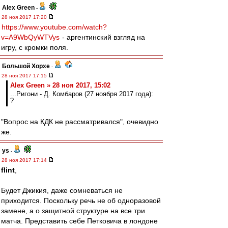
Alex Green
-
28 ноя 2017 17:20
https://www.youtube.com/watch?
v=A9WbQyWTVys
- аргентинский взгляд на
игру, с кромки поля.
Большой Хорхе
-
28 ноя 2017 17:15
Alex Green » 28 ноя 2017, 15:02
...Ригони - Д. Комбаров (27 ноября 2017 года):
?
"Вопрос на КДК не рассматривался", очевидно
же.
ys
-
28 ноя 2017 17:14
flint
,
Будет Джикия, даже сомневаться не
приходится. Поскольку речь не об одноразовой
замене, а о защитной структуре на все три
матча. Представить себе Петковича в лондоне