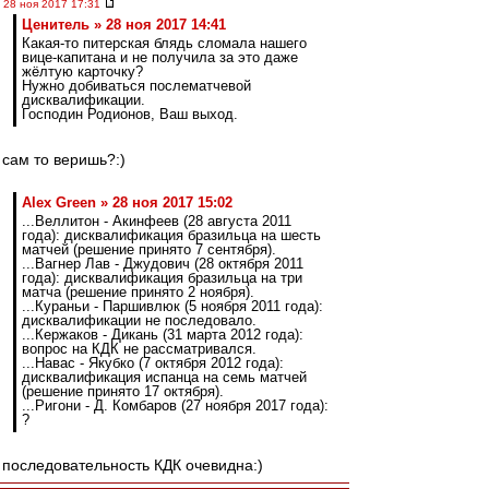
28 ноя 2017 17:31
Ценитель » 28 ноя 2017 14:41
Какая-то питерская блядь сломала нашего
вице-капитана и не получила за это даже
жёлтую карточку?
Нужно добиваться послематчевой
дисквалификации.
Господин Родионов, Ваш выход.
сам то веришь?:)
Alex Green » 28 ноя 2017 15:02
...Веллитон - Акинфеев (28 августа 2011
года): дисквалификация бразильца на шесть
матчей (решение принято 7 сентября).
...Вагнер Лав - Джудович (28 октября 2011
года): дисквалификация бразильца на три
матча (решение принято 2 ноября).
...Кураньи - Паршивлюк (5 ноября 2011 года):
дисквалификации не последовало.
...Кержаков - Дикань (31 марта 2012 года):
вопрос на КДК не рассматривался.
...Навас - Якубко (7 октября 2012 года):
дисквалификация испанца на семь матчей
(решение принято 17 октября).
...Ригони - Д. Комбаров (27 ноября 2017 года):
?
последовательность КДК очевидна:)