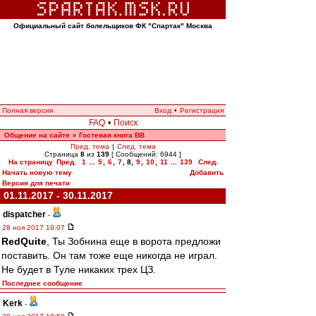
Официальный сайт болельщиков ФК "Спартак" Москва
Полная версия
Вход
•
Регистрация
FAQ
•
Поиск
Общение на сайте
Гостевая книга ВВ
»
Пред. тема
|
След. тема
Страница
8
из
139
[ Сообщений: 6944 ]
На страницу
Пред.
1
...
5
,
6
,
7
,
8
,
9
,
10
,
11
...
139
След.
Начать новую тему
Добавить
Версия для печати
01.11.2017 - 30.11.2017
dispatcher
-
28 ноя 2017 19:07
RedQuite
, Ты Зобнина еще в ворота предложи
поставить. Он там тоже еще никогда не играл.
Не будет в Туле никаких трех ЦЗ.
Последнее сообщение
Kerk
-