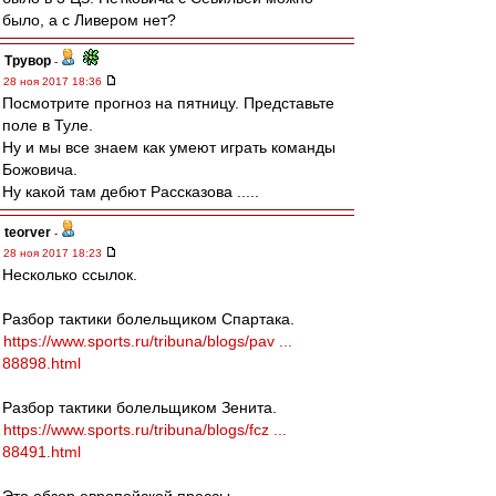
было, а с Ливером нет?
Трувор
-
28 ноя 2017 18:36
Посмотрите прогноз на пятницу. Представьте
поле в Туле.
Ну и мы все знаем как умеют играть команды
Божовича.
Ну какой там дебют Рассказова .....
teorver
-
28 ноя 2017 18:23
Несколько ссылок.
Разбор тактики болельщиком Спартака.
https://www.sports.ru/tribuna/blogs/pav ...
88898.html
Разбор тактики болельщиком Зенита.
https://www.sports.ru/tribuna/blogs/fcz ...
88491.html