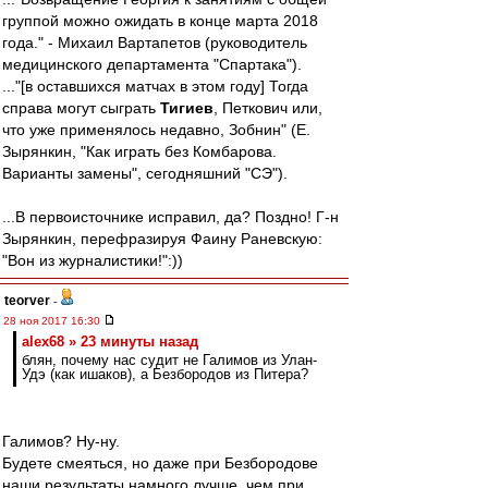
группой можно ожидать в конце марта 2018
года." - Михаил Вартапетов (руководитель
медицинского департамента "Спартака").
..."[в оставшихся матчах в этом году] Тогда
справа могут сыграть
Тигиев
, Петкович или,
что уже применялось недавно, Зобнин" (Е.
Зырянкин, "Как играть без Комбарова.
Варианты замены", сегодняшний "СЭ").
...В первоисточнике исправил, да? Поздно! Г-н
Зырянкин, перефразируя Фаину Раневскую:
"Вон из журналистики!":))
teorver
-
28 ноя 2017 16:30
alex68 » 23 минуты назад
блян, почему нас судит не Галимов из Улан-
Удэ (как ишаков), а Безбородов из Питера?
Галимов? Ну-ну.
Будете смеяться, но даже при Безбородове
наши результаты намного лучше, чем при