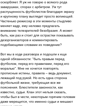
оскорбляет. Я уж не говорю о всякого рода
заварушках, спорах с арбитром. Уж тут
распущенность футболистов благодаря экрану
и крупному плану выглядит просто вопиющей.
Частенько режиссер в эти моменты стыдливо
меняет кадр, ему неловко предлагать
вниманию телезрителей безобразия. А может
быть, как раз и стоит для острастки показывать
дезорганизаторов и комментировать
подобающими словами их поведение?
Вот мы в ходе разговора и подошли к еще
одной обязанности: "быть правым перед
футболом, перед его правилами, перед его
моралью". Мне не хочется повторять
прописные истины, правила – ведь документ,
лежащий под рукой. Но есть одна сторона
футбольной жизни, требующая все же
пояснения. Блюстители законности, как
известно, судьи. Клан этот нельзя сказать,
чтобы был в чести, некоторым горячим головам
даже мерещится, что именно судьи и мешают