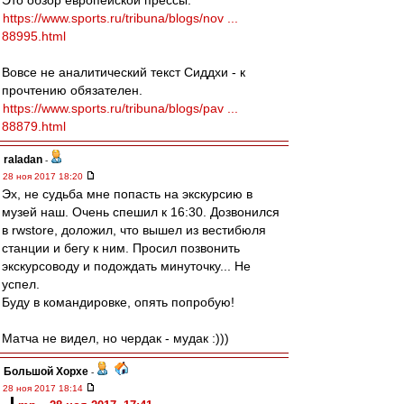
Это обзор европейской прессы.
https://www.sports.ru/tribuna/blogs/nov ...
88995.html
Вовсе не аналитический текст Сиддхи - к
прочтению обязателен.
https://www.sports.ru/tribuna/blogs/pav ...
88879.html
raladan
-
28 ноя 2017 18:20
Эх, не судьба мне попасть на экскурсию в
музей наш. Очень спешил к 16:30. Дозвонился
в rwstore, доложил, что вышел из вестибюля
станции и бегу к ним. Просил позвонить
экскурсоводу и подождать минуточку... Не
успел.
Буду в командировке, опять попробую!
Матча не видел, но чердак - мудак :)))
Большой Хорхе
-
28 ноя 2017 18:14