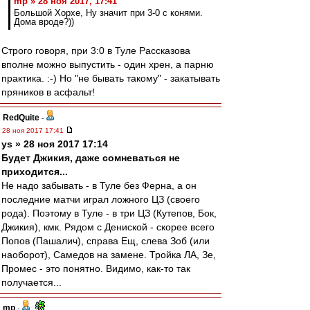
mp » 28 ноя 2017, 17:41
Большой Хорхе, Ну значит при 3-0 с конями.
Дома вроде?))
Строго говоря, при 3:0 в Туле Рассказова
вполне можно выпустить - один хрен, а парню
практика. :-) Но "не бывать такому" - закатывать
пряников в асфальт!
RedQuite
-
28 ноя 2017 17:41
ys » 28 ноя 2017 17:14
Будет Джикия, даже сомневаться не
приходится...
Не надо забывать - в Туле без Ферна, а он
последние матчи играл ложного ЦЗ (своего
рода). Поэтому в Туле - в три ЦЗ (Кутепов, Бок,
Джикия), кмк. Рядом с Дениской - скорее всего
Попов (Пашалич), справа Ещ, слева Зоб (или
наоборот), Самедов на замене. Тройка ЛА, Зе,
Промес - это понятно. Видимо, как-то так
получается...
mp
-