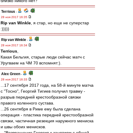
близко никого нет?
Terrious
-
28 ноя 2017 16:35
Rip van Winkle
, я стар, но еще не суперстар
:)))))
Rip van Winkle
-
28 ноя 2017 16:34
Terrious
,
Какая Бельгия, старые люди сейчас матч с
Уругваем на ЧМ 70 вспомнят:).
Alex Green
-
28 ноя 2017 16:33
...17 сентября 2017 года, на 58-й минуте матча
с "Тосно", Георгий Тигиев получил травму -
разрыв передней крестообразной связки
правого коленного сустава.
...26 сентября в Риме ему была сделана
операция - пластика передней крестообразной
связки, частичная резекция наружного мениска
и швы обоих менисков.
..."Возвращение Георгия к занятиям с общей