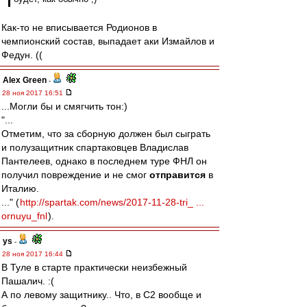
Как-то не вписывается Родионов в
чемпионский состав, выпадает аки Измайлов и
Федун. ((
Alex Green
-
28 ноя 2017 16:51
...Могли бы и смягчить тон:)
"...
Отметим, что за сборную должен был сыграть
и полузащитник спартаковцев Владислав
Пантелеев, однако в последнем туре ФНЛ он
получил повреждение и не смог
отправится
в
Италию.
..." (
http://spartak.com/news/2017-11-28-tri_ ...
ornuyu_fnl
).
ys
-
28 ноя 2017 16:44
В Туле в старте практически неизбежный
Пашалич. :(
А по левому защитнику.. Что, в С2 вообще и