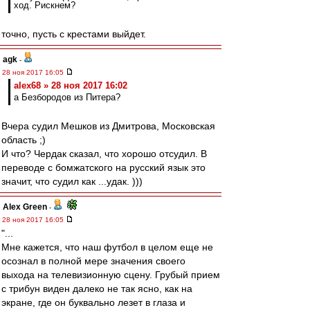
ход. Рискнем?
точно, пусть с крестами выйдет.
agk
-
28 ноя 2017 16:05
alex68 » 28 ноя 2017 16:02
а Безбородов из Питера?
Вчера судил Мешков из Дмитрова, Московская
область ;)
И что? Чердак сказал, что хорошо отсудил. В
переводе с бомжатского на русский язык это
значит, что судил как ...удак. )))
Alex Green
-
28 ноя 2017 16:05
"...
Мне кажется, что наш футбол в целом еще не
осознал в полной мере значения своего
выхода на телевизионную сцену. Грубый прием
с трибун виден далеко не так ясно, как на
экране, где он буквально лезет в глаза и