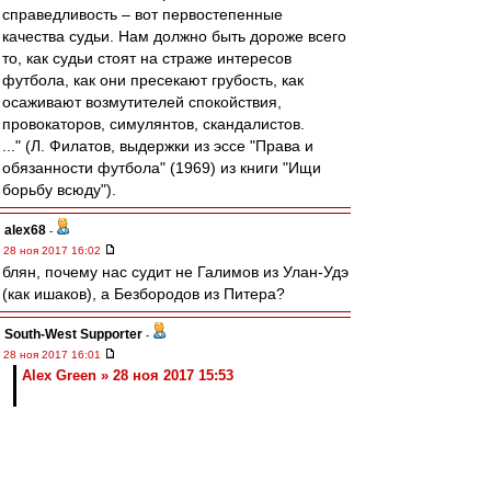
справедливость – вот первостепенные
качества судьи. Нам должно быть дороже всего
то, как судьи стоят на страже интересов
футбола, как они пресекают грубость, как
осаживают возмутителей спокойствия,
провокаторов, симулянтов, скандалистов.
..." (Л. Филатов, выдержки из эссе "Права и
обязанности футбола" (1969) из книги "Ищи
борьбу всюду").
alex68
-
28 ноя 2017 16:02
блян, почему нас судит не Галимов из Улан-Удэ
(как ишаков), а Безбородов из Питера?
South-West Supporter
-
28 ноя 2017 16:01
Alex Green » 28 ноя 2017 15:53
Ну зачем же так очевидно) Кириллу достаточно
всего лишь не очень качественно играть на