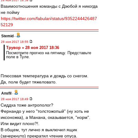
28 ноя 2017 18:59
Взаимоотношения команды с Дзюбой я никогда
не пойму
https://twitter.com/fabulari/status/9352244426487
52129
Stemid
-
28 ноя 2017 18:55
Трувор » 28 ноя 2017 18:36
Посмотрите прогноз на пятницу. Представьте
поле в Туле.
Плюсовая температура и дождь со снегом.
Да, поле будет тяжеловато.
Ansfil
-
28 ноя 2017 18:49
Сиддха тоже антрополог?
Фернандо у него "толстожопый" (ну хоть не
иксоножка), а Манана, оказывается, "норм".
Или видит плохо?!.
В общем, тут лично я выключил ящик
(зачеркнуто) прекратил чтение опуса.