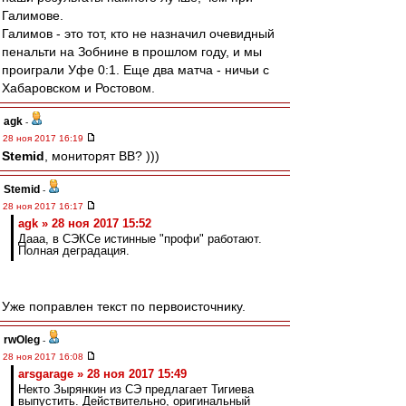
Галимове.
Галимов - это тот, кто не назначил очевидный
пенальти на Зобнине в прошлом году, и мы
проиграли Уфе 0:1. Еще два матча - ничьи с
Хабаровском и Ростовом.
agk
-
28 ноя 2017 16:19
Stemid
, мониторят ВВ? )))
Stemid
-
28 ноя 2017 16:17
agk » 28 ноя 2017 15:52
Дааа, в СЭКСе истинные "профи" работают.
Полная деградация.
Уже поправлен текст по первоисточнику.
rwOleg
-
28 ноя 2017 16:08
arsgarage » 28 ноя 2017 15:49
Некто Зырянкин из СЭ предлагает Тигиева
выпустить. Действительно, оригинальный