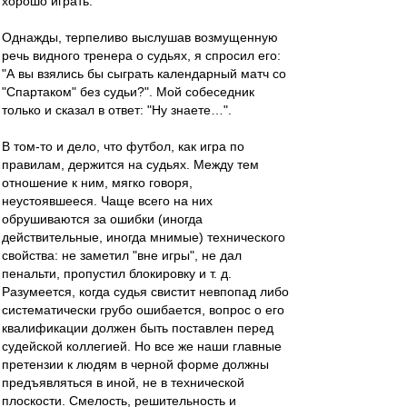
хорошо играть.
Однажды, терпеливо выслушав возмущенную
речь видного тренера о судьях, я спросил его:
"А вы взялись бы сыграть календарный матч со
"Спартаком" без судьи?". Мой собеседник
только и сказал в ответ: "Ну знаете…".
В том-то и дело, что футбол, как игра по
правилам, держится на судьях. Между тем
отношение к ним, мягко говоря,
неустоявшееся. Чаще всего на них
обрушиваются за ошибки (иногда
действительные, иногда мнимые) технического
свойства: не заметил "вне игры", не дал
пенальти, пропустил блокировку и т. д.
Разумеется, когда судья свистит невпопад либо
систематически грубо ошибается, вопрос о его
квалификации должен быть поставлен перед
судейской коллегией. Но все же наши главные
претензии к людям в черной форме должны
предъявляться в иной, не в технической
плоскости. Смелость, решительность и