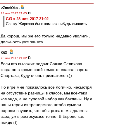
zZmeIOka
-
28 ноя 2017 21:05
Gt3 » 28 ноя 2017 21:02
Сашку Жиркова бы к нам как-нибудь сманить
Да хорош, мы же его только недавно уволили,
должность уже занята.
Gt3
-
28 ноя 2017 21:02
Если кто выложит подвиг Сашки Селихова
когда он в кромешной темноте спасал ворота
Спартака, буду очень признателен.))
По игре мне показалось все логично, несмотря
на отсутствие разницы в классе, мы всё-таки
команда, а не суповой набор как бакланы. Ну а
наши герои из тренерского штаба сумели
парням внушить, что обыгрывать мы должны
всех, уж в росгосужасе точно. В Европе как
пойдёт.))