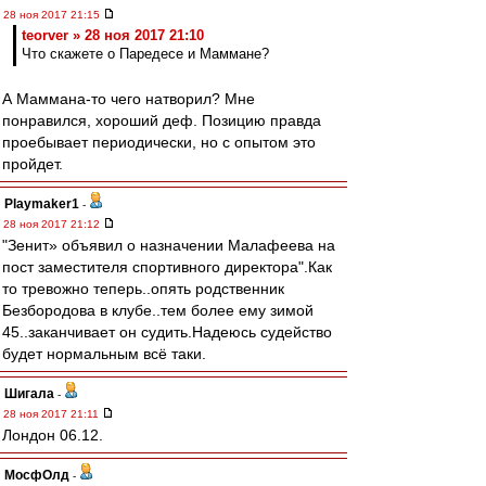
28 ноя 2017 21:15
teorver » 28 ноя 2017 21:10
Что скажете о Паредесе и Маммане?
А Маммана-то чего натворил? Мне
понравился, хороший деф. Позицию правда
проебывает периодически, но с опытом это
пройдет.
Playmaker1
-
28 ноя 2017 21:12
"Зенит» объявил о назначении Малафеева на
пост заместителя спортивного директора".Как
то тревожно теперь..опять родственник
Безбородова в клубе..тем более ему зимой
45..заканчивает он судить.Надеюсь судейство
будет нормальным всё таки.
Шигала
-
28 ноя 2017 21:11
Лондон 06.12.
МосфОлд
-