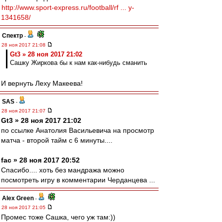
http://www.sport-express.ru/football/rf ... y-
1341658/
Спектр
-
28 ноя 2017 21:08
Gt3 » 28 ноя 2017 21:02
Сашку Жиркова бы к нам как-нибудь сманить
И вернуть Леху Макеева!
SAS
-
28 ноя 2017 21:07
Gt3 » 28 ноя 2017 21:02
по ссылке Анатолия Васильевича на просмотр
матча - второй тайм с 6 минуты....
fac » 28 ноя 2017 20:52
Спасибо.... хоть без мандража можно
посмотреть игру в комментарии Черданцева ...
Alex Green
-
28 ноя 2017 21:05
Промес тоже Сашка, чего уж там:))