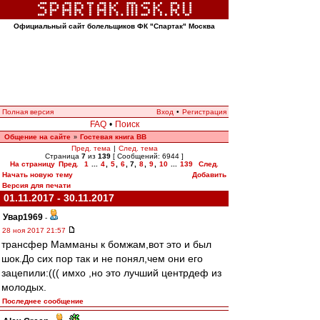
Официальный сайт болельщиков ФК "Спартак" Москва
Полная версия
Вход
•
Регистрация
FAQ
•
Поиск
Общение на сайте
Гостевая книга ВВ
»
Пред. тема
|
След. тема
Страница
7
из
139
[ Сообщений: 6944 ]
На страницу
Пред.
1
...
4
,
5
,
6
,
7
,
8
,
9
,
10
...
139
След.
Начать новую тему
Добавить
Версия для печати
01.11.2017 - 30.11.2017
Увар1969
-
28 ноя 2017 21:57
трансфер Мамманы к бомжам,вот это и был
шок.До сих пор так и не понял,чем они его
зацепили:((( имхо ,но это лучший центрдеф из
молодых.
Последнее сообщение