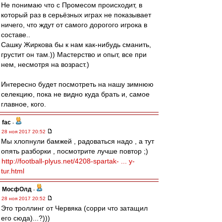
Не понимаю что с Промесом происходит, в
который раз в серьёзных играх не показывает
ничего, что ждут от самого дорогого игрока в
составе..
Сашку Жиркова бы к нам как-нибудь сманить,
грустит он там.)) Мастерство и опыт, все при
нем, несмотря на возраст.)
Интересно будет посмотреть на нашу зимнюю
селекцию, пока не видно куда брать и, самое
главное, кого.
fac
-
28 ноя 2017 20:52
Мы хлопнули бамжей , радоваться надо , а тут
опять разборки , посмотрите лучше повтор ;)
http://football-plyus.net/4208-spartak- ... y-
tur.html
МосфОлд
-
28 ноя 2017 20:52
Это троллинг от Червяка (сорри что затащил
его сюда)...?)))