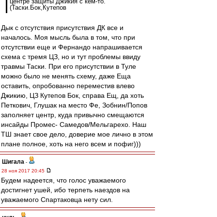
центре защиты Джикия с кем-то.
(Таски.Бок,Кутепов
Дык с отсутствия присутствия ДК все и
началось. Моя мысль была в том, что при
отсутствии еще и Фернандо напрашивается
схема с тремя ЦЗ, но и тут проблемы ввиду
травмы Таски. При его присутствии в Туле
можно было не менять схему, даже Еща
оставить, опробованно переместив влево
Джикию, ЦЗ Кутепов Бок, справа Ещ, да хоть
Петкович, Глушак на место Фе, Зобнин/Попов
заполняет центр, куда привычно смещаются
инсайды Промес- Самедов/Мельгарехо. Наш
ТШ знает свое дело, доверие мое лично в этом
плане полное, хоть на него всем и пофиг)))
Шигала
-
28 ноя 2017 20:45
Будем надеется, что голос уважаемого
достигнет ушей, ибо терпеть наездов на
уважаемого Спартаковца нету сил.