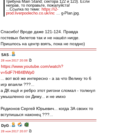
трибуна Main Stand; сектора 122 и 123). Если
неправ, то поправьте, пожалуйста!
...Ссылка по теме:
https://i2-
prod.liverpoolecho.co.uk/inc
... g-Plan.jpg.
Спасибо! Вроде даже 121-124. Правда
гостевых билетов так и не нашёл нигде.
Пришлось на центр взять, пока не поздно)
SAS
-
28 ноя 2017 20:08
https://www.youtube.com/watch?
v=5dF7H84BWp0
... вот всё же интересно - а за что Велику то 6
игр впаяли ???...
а ДК ещё и ребро этот ригони сломал - толкнул
умышленно он Диму... и не имхо
Родионов Сергей Юрьевич... когда ЗА своих то
вступишься наконец ???...
DyG
-
28 ноя 2017 20:07