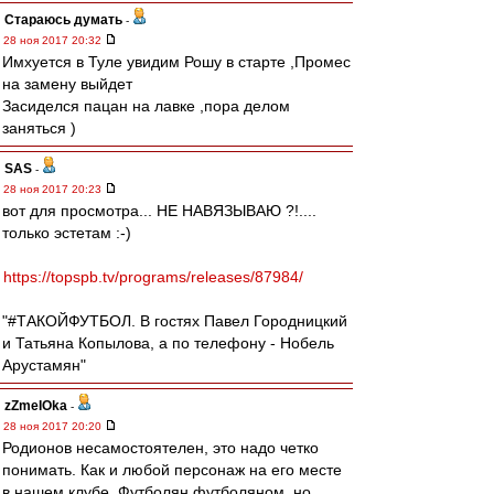
Стараюсь думать
-
28 ноя 2017 20:32
Имхуется в Туле увидим Рошу в старте ,Промес
на замену выйдет
Засиделся пацан на лавке ,пора делом
заняться )
SAS
-
28 ноя 2017 20:23
вот для просмотра... НЕ НАВЯЗЫВАЮ ?!....
только эстетам :-)
https://topspb.tv/programs/releases/87984/
"#ТАКОЙФУТБОЛ. В гостях Павел Городницкий
и Татьяна Копылова, а по телефону - Нобель
Арустамян"
zZmeIOka
-
28 ноя 2017 20:20
Родионов несамостоятелен, это надо четко
понимать. Как и любой персонаж на его месте
в нашем клубе. Футболян футболяном, но