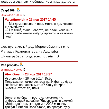
кошером единым и обливанием пиар делается.
Увар1969
-
28 ноя 2017 20:12
Valentinovich » 28 ноя 2017 14:45
— Мы доминировали весь матч, я доминатор,
я доминирую…
— Ну тише, тише Роберто, не плач, хочешь я
куплю тебе какого нибудь аргентица на новый
год?
аха. пусть хилый дед Мороз,обменяет мне
Матиаса Краневиттера,на Адольфа
Шикльгрубера.тогда всех порвём. :D
Vse propalo
-
28 ноя 2017 20:09
Alex Green » 28 ноя 2017 19:27
Vse propalo » 28 ноя 2017, 15:50
Подскажите, какие сектора на Энфилде будут
гостевые на нашем матче? Кто уже брал
билеты, ответьте, плиз.
Билеты не брал, просто ознакомился с
информацией на сайте "Ливерпуля" и схемой
"Энфилда": там же, где и в 2002-м (внизу
трибуны Anfield Road Stand, по правую руку -