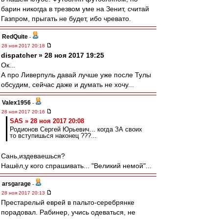
барин никогда в трезвом уме на Зенит, считай
Газпром, прыгать не будет, ибо чревато.
RedQuite
-
28 ноя 2017 20:18
dispatcher » 28 ноя 2017 19:25
Ок...
А про Ливерпуль давай лучше уже после Тулы
обсудим, сейчас даже и думать не хочу...
Valex1956
-
28 ноя 2017 20:16
SAS » 28 ноя 2017 20:08
Родионов Сергей Юрьевич... когда ЗА своих
то вступишься наконец ???...
Сань,издеваешься?
Нашёл,у кого спрашивать... "Великий немой"...
arsgarage
-
28 ноя 2017 20:13
Престарелый еврей в пальто-серебрянке
порадовал. Рабинер, учись одеваться, не