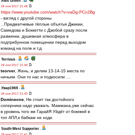
Alex Green
-
28 ноя 2017 21:48
https://www.youtube.com/watch?v=vaDg-PCo2Bg
- взгляд с другой стороны.
...Предматчевые тёплые объятья Джикии,
Самедова и Боккетти с Дзюбой сразу после
разминки, душевная атмосфера в
подтрибунном помещении перед выходом
команд на поле и т.д.
Terrious
-
28 ноя 2017 21:46
teorver
, Жень, и делим 13-14-15 места по
ничьим. Они то нас и подкосили ....
Увар1969
-
28 ноя 2017 21:45
Dominecne
, Не стоит так.достойного
соперника надо уважать. Маммана,уже сейчас
в уровень того же ГарайЯ Уйдёт от бомжей в
топ АПЛ,к бабкам не ходи.
South-West Supporter
-
28 ноя 2017 21:41