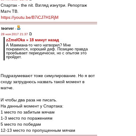
Спартак - the nit. Взгляд изнутри. Репортаж
Матч ТВ.
https://youtu.be/B7iCJ7H1RjM
teorver
-
28 ноя 2017 21:37
zZmeIOka » 18 минут назад
А Маммана-то чего натворил? Мне
понравился, хороший деф. Позицию правда
проебывает периодически, но с опытом это
пройдет.
Подразумевают тоже симулирование. Но я вот
сходу затруднюсь назвать такой момент в
матче.
И чтобы два раза не писать.
На данный момент у Спартака:
1 место по забитым мячам
1-3 место по поражениям
5 место по победам
12-13 место по пропущенным мячам