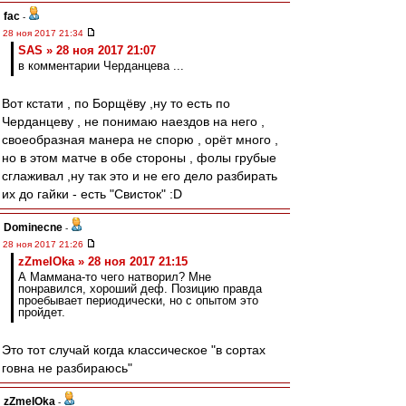
fac
-
28 ноя 2017 21:34
SAS » 28 ноя 2017 21:07
в комментарии Черданцева ...
Вот кстати , по Борщёву ,ну то есть по
Черданцеву , не понимаю наездов на него ,
своеобразная манера не спорю , орёт много ,
но в этом матче в обе стороны , фолы грубые
сглаживал ,ну так это и не его дело разбирать
их до гайки - есть "Свисток" :D
Dominecne
-
28 ноя 2017 21:26
zZmeIOka » 28 ноя 2017 21:15
А Маммана-то чего натворил? Мне
понравился, хороший деф. Позицию правда
проебывает периодически, но с опытом это
пройдет.
Это тот случай когда классическое "в сортах
говна не разбираюсь"
zZmeIOka
-