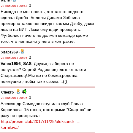
нуль
-
28 ноя 2017 20:43
Никогда не мог понять, что такого подлого
сделал Дзюба. Болелы Динамо Зобнина
примерно также ненавидят, как мы Дзюбу, даже
лезли на ВИП-Ложи ему щщи проверить.
Футболист ничего не должен команде кроме
того, что написано у него в контракте.
Увар1969
-
28 ноя 2017 20:36
Valex1956
,
SAS
, Друзья,вы берега не
попутали? Сергей Родионов,плоть от плоти
Спартаковец!.Мы же не бомжи,родства
неимущие ,чтобы так к своим...:(((
Спектр
-
28 ноя 2017 20:35
Александр Самедов вступил в клуб Павла
Корнилова. 15 голов, с которыми "Спартак" ни
разу не проигрывал.
http://prosm.club/2017/11/28/aleksandr- ...
kornilova/