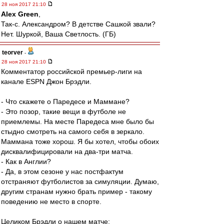
28 ноя 2017 21:10
Alex Green
,
Так-с. Александром? В детстве Сашкой звали?
Нет. Шуркой, Ваша Светлость. (ГБ)
teorver
-
28 ноя 2017 21:10
Комментатор российской премьер-лиги на
канале ESPN Джон Брэдли.
- Что скажете о Паредесе и Маммане?
- Это позор, такие вещи в футболе не
приемлемы. На месте Паредеса мне было бы
стыдно смотреть на самого себя в зеркало.
Маммана тоже хорош. Я бы хотел, чтобы обоих
дисквалифицировали на два-три матча.
- Как в Англии?
- Да, в этом сезоне у нас постфактум
отстраняют футболистов за симуляции. Думаю,
другим странам нужно брать пример - такому
поведению не место в спорте.
Целиком Брэдли о нашем матче: