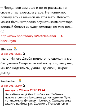
─ Черданцев вам еще и не то расскажет в
своем спартаковском угаре. Не понимаю,
почему его назначили на этот матч. Кому-то
может быть интересно слушать комментатора,
который болеет за одну команду, но мне нет...
(с)
http://www.sportsdaily.ru/articles/andr ... t-
bezzubym
Шигала
-
28 ноя 2017 20:51
нуль
, Ничего Дзюба подлого не сделал, а мог
бы сделать Спартаковский поступок, чему его,
мы все надеялись, учили. Ну, овощь вырос,
дында.
traubenbah
-
28 ноя 2017 20:49
митхун » 28 ноя 2017 19:44
Вы забыли ещё без Комбарова. Зобнина
можно в центр к Глушакову,в нападение Луис
и Луишом.на флангах Промес с Самедовым,в
защите на флангах Ещенко с Петковичем и