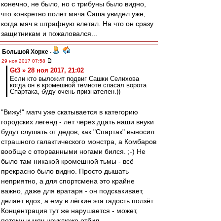
конечно, не было, но с трибуны было видно,
что конкретно полет мяча Саша увидел уже,
когда мяч в штрафную влетал. На что он сразу
защитникам и пожаловался...
Большой Хорхе
-
29 ноя 2017 07:58
Gt3 » 28 ноя 2017, 21:02
Если кто выложит подвиг Сашки Селихова
когда он в кромешной темноте спасал ворота
Спартака, буду очень признателен.))
"Вижу!" матч уже скатывается в категорию
городских легенд - лет через дцать наши внуки
будут слушать от дедов, как "Спартак" выносил
страшного галактического монстра, а Комбаров
вообще с оторванными ногами бился. ;-) Не
было там никакой кромешной тьмы - всё
прекрасно было видно. Просто дышать
неприятно, а для спортсмена это крайне
важно, даже для вратаря - он подскакивает,
делает вдох, а ему в лёгкие эта гадость ползёт.
Концентрация тут же нарушается - может,
потому и мяч неуклюже отбил.