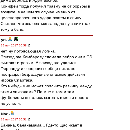
Дима держись и ждём весной.
Конифей тогда получил травму не от борьбы в
воздухе, в нашем же случае именно от
целенаправленного удара локтем в спину.
Cчитают что жаловаться западло ну значит так
тому и быть.
yri
-
29 ноя 2017 06:58
нет, ну потрясающая логика.
Эпизод где Комбарову сломали ребро они в СЭ
считают игровым. А эпизод где удалили
Фернанду и соперник вообще никак не
пострадал безрассудные опасные действия
игрока Спартака.
Кто нибудь мне может пояснить разницу между
этими эпизодами? По мне и там и там
футболисты пытались сыграть в мяч и просто
не успели.
Nox
-
29 ноя 2017 06:51
Банана, бананамама... Где-то щас икает в