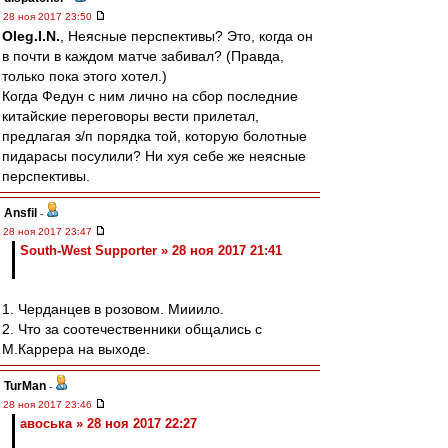
28 ноя 2017 23:50
Oleg.I.N.
, Неясные перспективы? Это, когда он
в почти в каждом матче забивал? (Правда,
только пока этого хотел.)
Когда Федун с ним лично на сбор последние
китайские переговоры вести прилетал,
предлагая з/п порядка той, которую болотные
пидарасы посулили? Ни хуя себе же неясные
перспективы.
Ansfil
-
28 ноя 2017 23:47
South-West Supporter » 28 ноя 2017 21:41
1. Черданцев в розовом. Мииило.
2. Что за соотечественники общались с
М.Каррера на выходе.
TurMan
-
28 ноя 2017 23:46
авоська » 28 ноя 2017 22:27