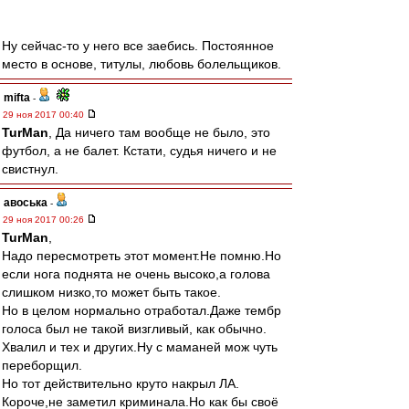
Ну сейчас-то у него все заебись. Постоянное
место в основе, титулы, любовь болельщиков.
mifta
-
29 ноя 2017 00:40
TurMan
, Да ничего там вообще не было, это
футбол, а не балет. Кстати, судья ничего и не
свистнул.
авоська
-
29 ноя 2017 00:26
TurMan
,
Надо пересмотреть этот момент.Не помню.Но
если нога поднята не очень высоко,а голова
слишком низко,то может быть такое.
Но в целом нормально отработал.Даже тембр
голоса был не такой визгливый, как обычно.
Хвалил и тех и других.Ну с маманей мож чуть
переборщил.
Но тот действительно круто накрыл ЛА.
Короче,не заметил криминала.Но как бы своё