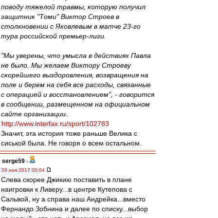
поводу тяжелой травмы, которую получил
защитник "Томи" Виктор Строев в
столкновении с Яковлевым в матче 23-го
тура российской премьер-лиги.
"Мы уверены, что умысла в действиях Павла
не было. Мы желаем Виктору Строеву
скорейшего выздоровления, возвращения на
поле и берем на себя все расходы, связанные
с операцией и восстановлением", - говорится
в сообщении, размещенном на официальном
сайте организации.
http://www.interfax.ru/sport/102783
Значит, эта история тоже раньше Велика с
сиськой была. Не говоря о всем остальном.
serge59
-
29 ноя 2017 00:04
Слева скорее Джикию поставить в плане
наигровки к Ливеру...в центре Кутепова с
Сальвой, ну а справа наш Андрейка...вместо
Фернандо Зобнина и далее по списку...выбор