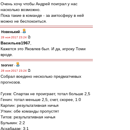
Очень хочу чтобы Андрей поиграл у нас
насколько возможно.
Пока такие в команде - за амтосферу в ней
можно не беспокоиться.
Новенький
-
28 ноя 2017 23:24
Васильев1967
,
Кажется это Яковлев был. И да, игроку Томи
вроде.
teorver
-
28 ноя 2017 23:24
Собрал воедино несколько предматчевых
прогнозов.
Гусев: Спартак не проиграет, тотал больше 2,5
Генич: тотал меньше 2,5, счет, скорее, 1:0
Карпин: результативная ничья
Уткин: обе команды пропустят
Титов: результативная ничья
Булыкин: 2:2
Асхабадзе: 3:1