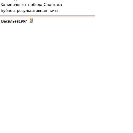
Калиниченко: победа Спартака
Бубнов: результативная ничья
Васильев1967
-
28 ноя 2017 23:17
Новенький
,
blind_guardian
,
Так это гораздо раньше было, в 2005-м.
А с Томью вот что-то недавно совсем, как
будто.
blind_guardian
-
28 ноя 2017 23:12
Погатец. И не Томи а Шинника.
Ansfil
-
28 ноя 2017 23:08
teorver » 28 ноя 2017 21:37
82-я минута. МаНаМаНа (ту-ту-труу) пихается
с Зе, зарабатывает ему ЖК и себе
апплодисменты за актерское мастерство. При
этом успевает сунуть Зе кулачком.