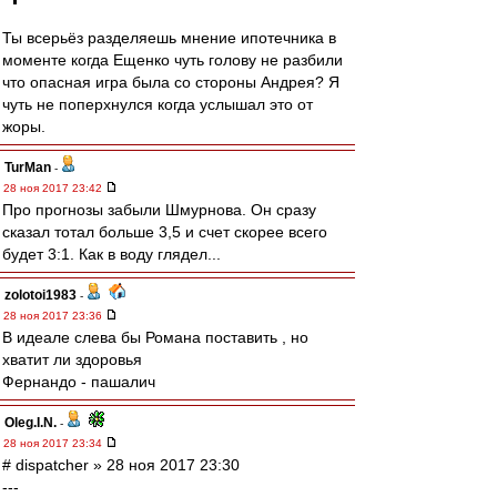
Ты всерьёз разделяешь мнение ипотечника в
моменте когда Ещенко чуть голову не разбили
что опасная игра была со стороны Андрея? Я
чуть не поперхнулся когда услышал это от
жоры.
TurMan
-
28 ноя 2017 23:42
Про прогнозы забыли Шмурнова. Он сразу
сказал тотал больше 3,5 и счет скорее всего
будет 3:1. Как в воду глядел...
zolotoi1983
-
28 ноя 2017 23:36
В идеале слева бы Романа поставить , но
хватит ли здоровья
Фернандо - пашалич
Oleg.I.N.
-
28 ноя 2017 23:34
# dispatcher » 28 ноя 2017 23:30
---