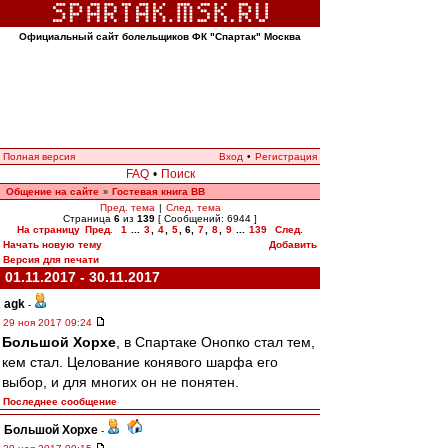
Официальный сайт болельщиков ФК "Спартак" Москва
Полная версия
Вход
•
Регистрация
FAQ
•
Поиск
Общение на сайте
Гостевая книга ВВ
»
Пред. тема
|
След. тема
Страница
6
из
139
[ Сообщений: 6944 ]
На страницу
Пред.
1
...
3
,
4
,
5
,
6
,
7
,
8
,
9
...
139
След.
Начать новую тему
Добавить
Версия для печати
01.11.2017 - 30.11.2017
agk
-
29 ноя 2017 09:24
Большой Хорхе
, в Спартаке Онопко стал тем,
кем стал. Целование конявого шарфа его
выбор, и для многих он не понятен.
Последнее сообщение
Большой Хорхе
-