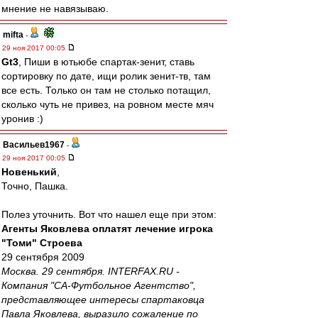
мнение не навязываю.
mifta
-
29 ноя 2017 00:05
Gt3
, Пиши в ютьюбе спартак-зенит, ставь
сортировку по дате, ищи ролик зенит-тв, там
все есть. Только он там не столько потащил,
сколько чуть не привез, на ровном месте мяч
уронив :)
Васильев1967
-
29 ноя 2017 00:05
Новенький
,
Точно, Пашка.
Полез уточнить. Вот что нашел еще при этом:
Агенты Яковлева оплатят лечение игрока
"Томи" Строева
29 сентября 2009
Москва. 29 сентября. INTERFAX.RU -
Компания "СА-Футбольное Агентство",
представляющее интересы спартаковца
Павла Яковлева, выразило сожаление по