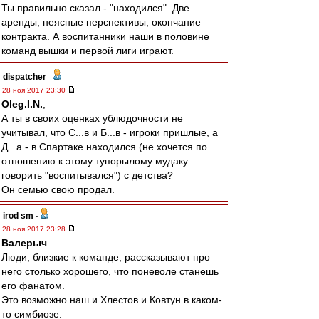
Ты правильно сказал - "находился". Две
аренды, неясные перспективы, окончание
контракта. А воспитанники наши в половине
команд вышки и первой лиги играют.
dispatcher
-
28 ноя 2017 23:30
Oleg.I.N.
,
А ты в своих оценках ублюдочности не
учитывал, что С...в и Б...в - игроки пришлые, а
Д...а - в Спартаке находился (не хочется по
отношению к этому тупорылому мудаку
говорить "воспитывался") с детства?
Он семью свою продал.
irod sm
-
28 ноя 2017 23:28
Валерыч
Люди, близкие к команде, рассказывают про
него столько хорошего, что поневоле станешь
его фанатом.
Это возможно наш и Хлестов и Ковтун в каком-
то симбиозе.