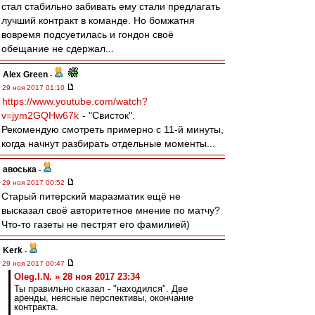
стал стабильно забивать ему стали предлагать
лучший контракт в команде. Но бомжатня
вовремя подсуетилась и гондон своё
обещание не сдержал...
Alex Green
-
29 ноя 2017 01:10
https://www.youtube.com/watch?
v=jym2GQHw67k
- "Свисток".
Рекомендую смотреть примерно с 11-й минуты,
когда начнут разбирать отдельные моменты...
авоська
-
29 ноя 2017 00:52
Старый питерский маразматик ещё не
высказал своё авторитетное мнение по матчу?
Что-то газеты не пестрят его фамилией)
Kerk
-
29 ноя 2017 00:47
Oleg.I.N. » 28 ноя 2017 23:34
Ты правильно сказал - "находился". Две
аренды, неясные перспективы, окончание
контракта.