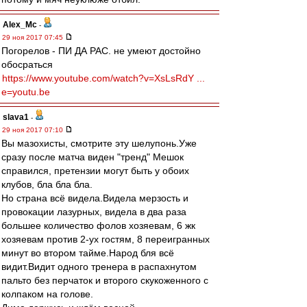
Alex_Mc
-
29 ноя 2017 07:45
Погорелов - ПИ ДА РАС. не умеют достойно
обосраться
https://www.youtube.com/watch?v=XsLsRdY ...
e=youtu.be
slava1
-
29 ноя 2017 07:10
Вы мазохисты, смотрите эту шелупонь.Уже
сразу после матча виден "тренд" Мешок
справился, претензии могут быть у обоих
клубов, бла бла бла.
Но страна всё видела.Видела мерзость и
провокации лазурных, видела в два раза
большее количество фолов хозяевам, 6 жк
хозяевам против 2-ух гостям, 8 переигранных
минут во втором тайме.Народ бля всё
видит.Видит одного тренера в распахнутом
пальто без перчаток и второго скукоженного с
колпаком на голове.