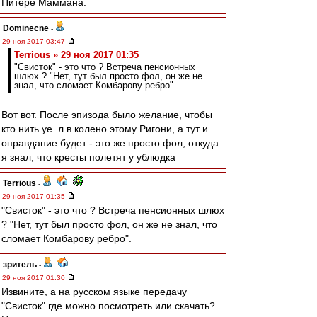
Питере Маммана.
Dominecne
-
29 ноя 2017 03:47
Terrious » 29 ноя 2017 01:35
"Свисток" - это что ? Встреча пенсионных
шлюх ? "Нет, тут был просто фол, он же не
знал, что сломает Комбарову ребро".
Вот вот. После эпизода было желание, чтобы
кто нить уе..л в колено этому Ригони, а тут и
оправдание будет - это же просто фол, откуда
я знал, что кресты полетят у ублюдка
Terrious
-
29 ноя 2017 01:35
"Свисток" - это что ? Встреча пенсионных шлюх
? "Нет, тут был просто фол, он же не знал, что
сломает Комбарову ребро".
зpитель
-
29 ноя 2017 01:30
Извините, а на русском языке передачу
"Свисток" где можно посмотреть или скачать?