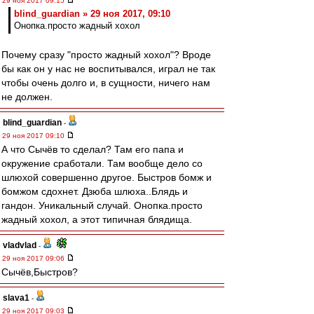
29 ноя 2017 09:15
blind_guardian » 29 ноя 2017, 09:10
Онопка.просто жадный хохол
Почему сразу "просто жадный хохол"? Вроде
бы как он у нас не воспитывался, играл не так
чтобы очень долго и, в сущности, ничего нам
не должен.
blind_guardian
-
29 ноя 2017 09:10
А что Сычёв то сделал? Там его папа и
окружение сработали. Там вообще дело со
шлюхой совершенно другое. Быстров бомж и
бомжом сдохнет. Дзюба шлюха..Блядь и
гандон. Уникальный случай. Онопка.просто
жадный хохол, а этот типичная блядища.
vladvlad
-
29 ноя 2017 09:06
Сычёв,Быстров?
slava1
-
29 ноя 2017 09:03