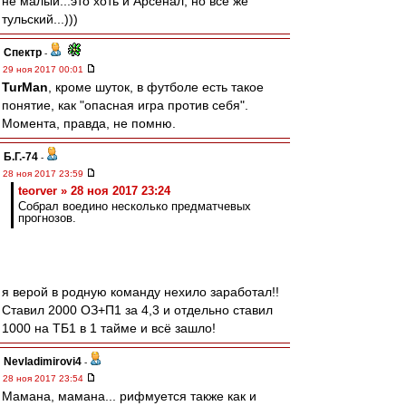
не малый...это хоть и Арсенал, но все же
тульский...)))
Спектр
-
29 ноя 2017 00:01
TurMan
, кроме шуток, в футболе есть такое
понятие, как "опасная игра против себя".
Момента, правда, не помню.
Б.Г.-74
-
28 ноя 2017 23:59
teorver » 28 ноя 2017 23:24
Собрал воедино несколько предматчевых
прогнозов.
я верой в родную команду нехило заработал!!
Ставил 2000 ОЗ+П1 за 4,3 и отдельно ставил
1000 на ТБ1 в 1 тайме и всё зашло!
Nevladimirovi4
-
28 ноя 2017 23:54
Мамана, мамана... рифмуется также как и