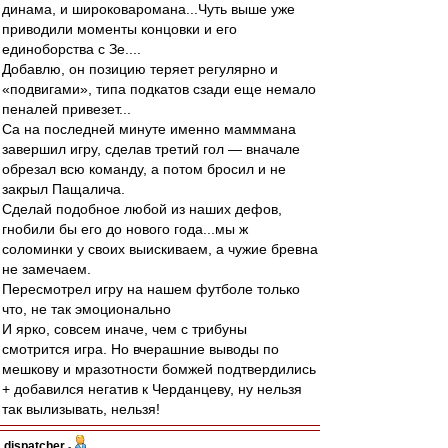
динама, и широковаромана...Чуть выше уже
приводили моменты концовки и его
единоборства с Зе....
Добавлю, он позицию теряет регулярно и
«подвигами», типа подкатов сзади еще немало
пеналей привезет...
Са на последней минуте именно мамммана
завершил игру, сделав третий гол — вначале
обрезал всю команду, а потом бросил и не
закрыл Пащалича.
Сделай подобное любой из наших дефов,
гнобили бы его до нового года...мы ж
соломинки у своих выискиваем, а чужие бревна
не замечаем.
Пересмотрел игру на нашем футболе только
что, не так эмоционально
И ярко, совсем иначе, чем с трибуны
смотрится игра. Но вчерашние выводы по
мешкову и мразотности бомжей подтвердились
+ добавился негатив к Черданцеву, ну нельзя
так вылизывать, нельзя!
dispatcher
-