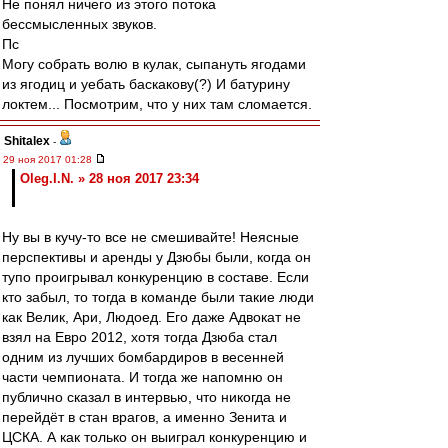
Не понял ничего из этого потока
бессмысленных звуков.
Пс
Могу собрать волю в кулак, сыпануть ягодами
из ягодиц и уебать баскакову(?) И батурину
локтем... Посмотрим, что у них там сломается.
Shitalex
-
29 ноя 2017 01:28
Oleg.I.N. » 28 ноя 2017 23:34
Ну вы в кучу-то все не смешивайте! Неясные
перспективы и аренды у Дзюбы были, когда он
тупо проигрывал конкуренцию в составе. Если
кто забыл, то тогда в команде были такие люди
как Велик, Ари, Людоед. Его даже Адвокат не
взял на Евро 2012, хотя тогда Дзюба стал
одним из лучших бомбардиров в весенней
части чемпионата. И тогда же напомню он
публично сказал в интервью, что никогда не
перейдёт в стан врагов, а именно Зенита и
ЦСКА. А как только он выиграл конкуренцию и