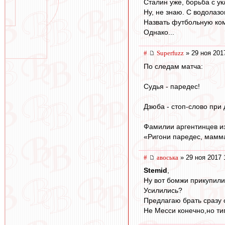
Сталин уже, борьба с у
Ну, не знаю. С водолазо
Назвать футбольную ком
Однако...
#
Superfuzz
» 29 ноя 201
По следам матча:
Судья - паредес!
Дзюба - стоп-слово при
Фамилии аргентинцев из 
«Ригони паредес, мамман
#
авоська
» 29 ноя 2017 
Stemid
,
Ну вот бомжи прикупили
Усилились?
Предлагаю брать сразу 
Не Месси конечно,но ти