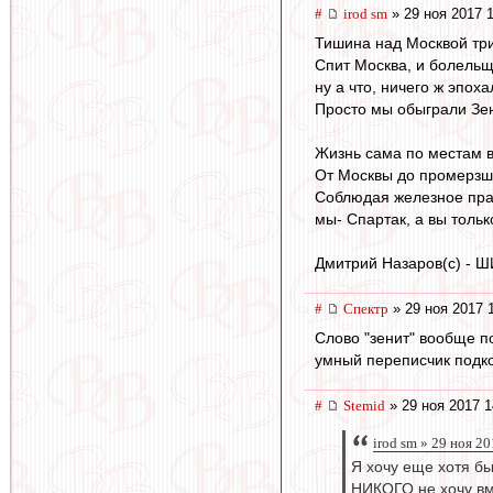
#
irod sm
» 29 ноя 2017 
Тишина над Москвой т
Спит Москва, и болельщ
ну а что, ничего ж эпох
Просто мы обыграли Зен
Жизнь сама по местам в
От Москвы до промерз
Соблюдая железное пр
мы- Спартак, а вы только 
Дмитрий Назаров(с) - Ш
#
Спектр
» 29 ноя 2017 
Слово "зенит" вообще п
умный переписчик подкорр
#
Stemid
» 29 ноя 2017 1
irod sm » 29 ноя 2
Я хочу еще хотя бы
НИКОГО не хочу вм