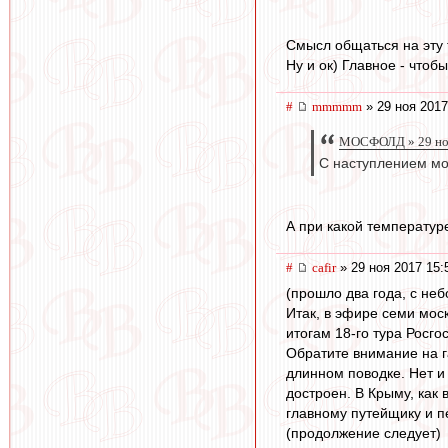
Смысл общаться на эту 
Ну и ок) Главное - чтоб
#
mmmmm
» 29 ноя 2017
МОСФОЛД » 29 ноя
С наступлением мор
А при какой температур
#
cafir
» 29 ноя 2017 15:
(прошло два года, с не
Итак, в эфире семи мос
итогам 18-го тура Росг
Обратите внимание на га
длинном поводке. Нет и
достроен. В Крыму, как
главному путейщику и пе
(продолжение следует)