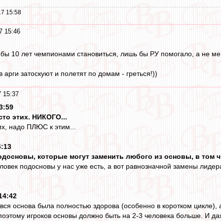
7 15:58
7 15:46
обы 10 лет чемпионами становиться, лишь бы РУ помогало, а не ме
арги затоскуют и полетят по домам - греться!))
 15:37
3:59
сто этих. НИКОГО...
х, надо ПЛЮС к этим...
4:13
подосновы, которые могут заменить любого из основы, в том чи
ловек подосновы у нас уже есть, а вот равнозначной замены лидер
14:42
 вся основа была полностью здорова (особенно в коротком цикле), 
 поэтому игроков основы должно быть на 2-3 человека больше. И да