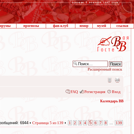
орумы
прогнозы
фан-клуб
юмор
музей
ссылки
Расширенный поиск
FAQ
Регистрация
Вход
Календарь ВВ
5
ообщений: 6944 •
Страница
5
из
139
•
1
2
3
4
6
7
8
...
139