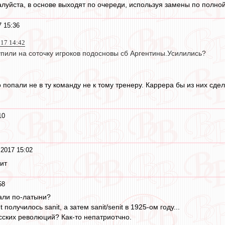
луйста, в основе выходят по очереди, используя замены по полной (
7 15:36
017 14:42
упили на соточку игроков подосновы сб Аргентины.Усилились?
попали не в ту команду не к тому тренеру. Каррера бы из них сде
10
 2017 15:02
ит
58
вали по-латыни?
получилось sanit, а затем sanit/senit в 1925-ом году...
усских революций? Как-то непатриотчно.