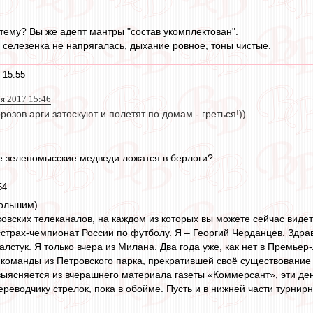
тему? Вы же адепт мантры "состав укомплектован".
ы селезенка не напрягалась, дыхание ровное, тоны чистые.
 15:55
 2017 15:46
озов арги затоскуют и полетят по домам - греться!))
е зеленомысские медведи ложатся в берлоги?
54
большим)
ковских телеканалов, на каждом из которых вы можете сейчас виде
осстрах-чемпионат России по футболу. Я – Георгий Черданцев. Здр
лстук. Я только вчера из Милана. Два года уже, как нет в Премье
 команды из Петровского парка, прекратившей своё существование 
 выясняется из вчерашнего материала газеты «Коммерсант», эти де
реводчику стрелок, пока в обойме. Пусть и в нижней части турнирн