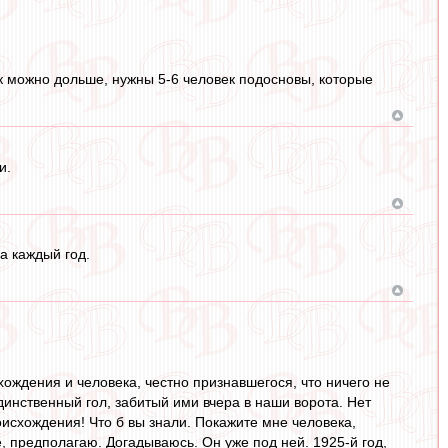
как можно дольше, нужны 5-6 человек подосновы, которые
и.
а каждый год.
ождения и человека, честно признавшегося, что ничего не
динственный гол, забитый ими вчера в наши ворота. Нет
роисхождения! Что б вы знали. Покажите мне человека,
, предполагаю. Догадываюсь. Он уже под ней. 1925-й год,