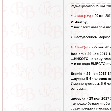
Редактировалось 29 ноя 201
#
МосфОлд
» 29 ноя 201
21-kratny
,
У нас своих навалом чт
С наступлением морозов 
#
RedQuite
» 29 ноя 2017
irod sm » 29 ноя 2017 1
...НИКОГО не хочу вме
А и не надо ВМЕСТО эти
Stemid » 29 ноя 2017 1
...нужны 5-6 человек 
Именно джокеры, 5-6 че
основы...
авоська » 29 ноя 2017 
Так редко бывает чтобы
сразу потерю качества,