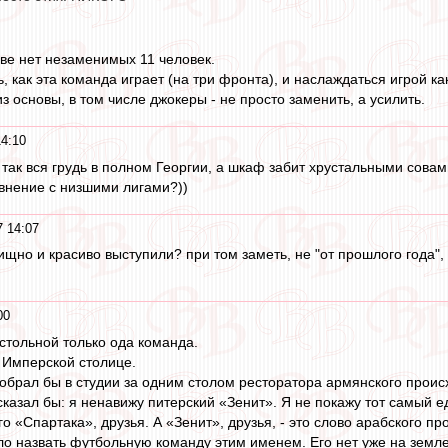
ове нет незаменимых 11 человек.
, как эта команда играет (на три фронта), и наслаждаться игрой 
з основы, в том числе джокеры - не просто заменить, а усилить.
14:10
 так вся грудь в полном Георгии, а шкаф забит хрустальными совам
авнение с низшими лигами?))
7 14:07
щно и красиво выступили? при том заметь, не "от прошлого года", 
00
стольной только ода команда.
. Имперской столице.
собрал бы в студии за одним столом ресторатора армянского происх
сказал бы: я ненавижу питерский «Зенит». Я не покажу тот самый е
о «Спартака», друзья. А «Зенит», друзья, - это слово арабского п
ло назвать футбольную команду этим именем. Его нет уже на земле