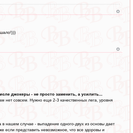
шало!)))
сле джокеры - не просто заменить, а усилить...
ам нет совсем. Нужно еще 2-3 качественных лега, уровня
а в нашем случае - выпадение одного-двух из основы дает
же если представить невозможное, что все здоровы и