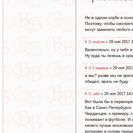
Ни в одном клубе в осн
Поэтому, чтобы смотреть
могут заменить любого и
#
irod sm
» 29 ноя 2017 
Валентиныч, ну у тебя и
Ну куда ты лезешь в ср
#
Cтаканов
» 29 ноя 201
а мы? разве мы не зрели
обидел, врать не буду
#
cafir
» 29 ноя 2017 14:
Вот была бы в первопре
Как в Санкт-Петербурге
Черданцев, к примеру, 
понимает в футболе. И 
ничего лучше московског
которому в голову приш