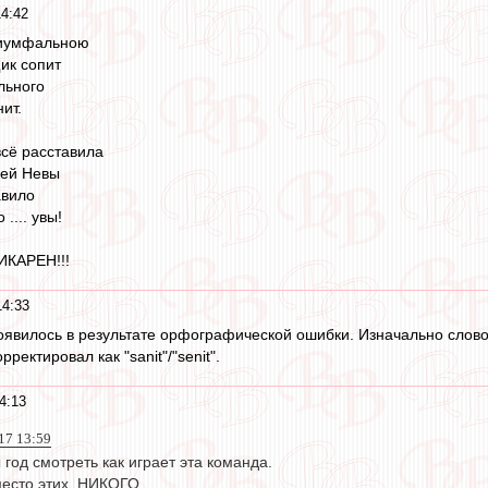
14:42
риумфальною
ик сопит
ального
ит.
сё расставила
шей Невы
авило
.... увы!
ИКАРЕН!!!
14:33
оявилось в результате орфографической ошибки. Изначально слово п
ектировал как "sanit"/"senit".
4:13
017 13:59
 год смотреть как играет эта команда.
есто этих. НИКОГО