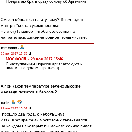
Предлагаю брать сразу основу сб Аргентины.
Смысл общаться на эту тему? Вы же адепт
мантры "состав укомплектован".
Ну и ок) Главное - чтобы селезенка не
напрягалась, дыхание ровное, тоны чистые.
mmmmm
-
29 ноя 2017 15:55
МОСФОЛД » 29 ноя 2017 15:46
С наступлением морозов арги затоскуют и
полетят по домам - греться!))
А при какой температуре зеленомысские
медведи ложатся в берлоги?
cafir
-
29 ноя 2017 15:54
(прошло два года, с небольшим)
Итак, в эфире семи московских телеканалов,
на каждом из которых вы можете сейчас видеть
меня и мою авторскую, аналитическую