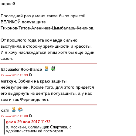
парней.
Последний раз у меня такое было при той
ВЕЛИКОЙ полузащите
Тихонов-Титов-Аленичев-Цымбаларь-Кечинов.
От прошлого года эта команда сильно
выступила в сторону зрелищности и красоты.
И я хочу наслаждаться этим хотя бы еще один
сезон.
El Jugador Rojo-Blanco
-
29 ноя 2017 13:33
митхун
, Зобнин на краю защиты
небезупречен. Кроме того, для этого придется
его выдернуть из центра полузащиты, а у нас
там и так Фернандо нет.
cafir
-
29 ноя 2017 13:08
gav » 29 ноя 2017 11:32
я, москвич, болельщик Спартака, с
удобовльствием её посмотрел