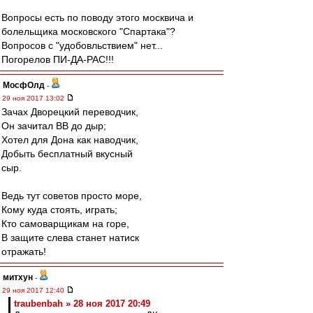
Вопросы есть по поводу этого москвича и
болельщика московского "Спартака"?
Вопросов с "удобовльствием" нет...
Погорелов ПИ-ДА-РАС!!!
МосфОлд
-
29 ноя 2017 13:02
Зачах Дворецкий переводчик,
Он зачитал ВВ до дыр;
Хотел для Дона как наводчик,
Добыть бесплатный вкусный
сыр.
Ведь тут советов просто море,
Кому куда стоять, играть;
Кто самоварщикам на горе,
В защите слева станет натиск
отражать!
митхун
-
29 ноя 2017 12:40
traubenbah » 28 ноя 2017 20:49