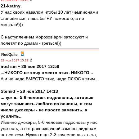
21-kratny
,
У нас своих навалом чтобы 10 лет чемпионами
становиться, лишь бы РУ помогало, а не
мешало!)))
С наступлением морозов арги затоскуют и
полетят по домам - греться!))
RedQuite
-
29 ноя 2017 15:37
irod sm » 29 ноя 2017 13:59
...НИКОГО не хочу вместо этих. НИКОГО...
А и не надо ВМЕСТО этих, надо ПЛЮС к этим...
Stemid » 29 ноя 2017 14:13
...нужны 5-6 человек подосновы, которые
могут заменить любого из основы, в том
числе джокеры - не просто заменить, а
усилить...
Именно джокеры, 5-6 человек подосновы у нас
уже есть, а вот равнозначной замены лидерам
нет совсем. Нужно еще 2-3 качественных лега,