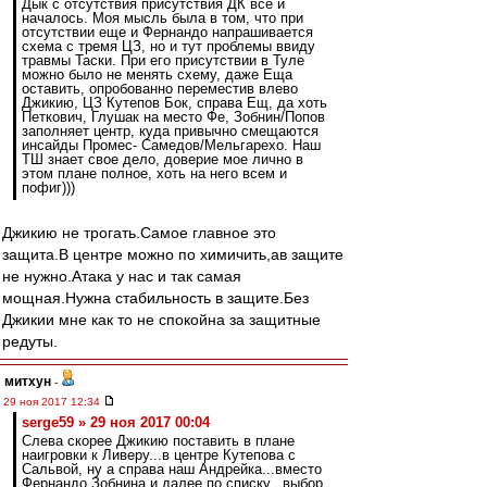
Дык с отсутствия присутствия ДК все и
началось. Моя мысль была в том, что при
отсутствии еще и Фернандо напрашивается
схема с тремя ЦЗ, но и тут проблемы ввиду
травмы Таски. При его присутствии в Туле
можно было не менять схему, даже Еща
оставить, опробованно переместив влево
Джикию, ЦЗ Кутепов Бок, справа Ещ, да хоть
Петкович, Глушак на место Фе, Зобнин/Попов
заполняет центр, куда привычно смещаются
инсайды Промес- Самедов/Мельгарехо. Наш
ТШ знает свое дело, доверие мое лично в
этом плане полное, хоть на него всем и
пофиг)))
Джикию не трогать.Самое главное это
защита.В центре можно по химичить,ав защите
не нужно.Атака у нас и так самая
мощная.Нужна стабильность в защите.Без
Джикии мне как то не спокойна за защитные
редуты.
митхун
-
29 ноя 2017 12:34
serge59 » 29 ноя 2017 00:04
Слева скорее Джикию поставить в плане
наигровки к Ливеру...в центре Кутепова с
Сальвой, ну а справа наш Андрейка...вместо
Фернандо Зобнина и далее по списку...выбор