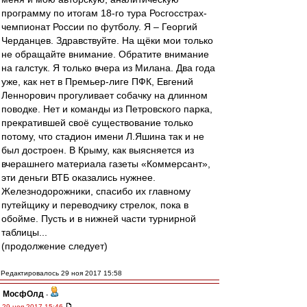
программу по итогам 18-го тура Росгосстрах-
чемпионат России по футболу. Я – Георгий
Черданцев. Здравствуйте. На щёки мои только
не обращайте внимание. Обратите внимание
на галстук. Я только вчера из Милана. Два года
уже, как нет в Премьер-лиге ПФК, Евгений
Леннорович прогуливает собачку на длинном
поводке. Нет и команды из Петровского парка,
прекратившей своё существование только
потому, что стадион имени Л.Яшина так и не
был достроен. В Крыму, как выясняется из
вчерашнего материала газеты «Коммерсант»,
эти деньги ВТБ оказались нужнее.
Железнодорожники, спасибо их главному
путейщику и переводчику стрелок, пока в
обойме. Пусть и в нижней части турнирной
таблицы...
(продолжение следует)
Редактировалось 29 ноя 2017 15:58
МосфОлд
-
29 ноя 2017 15:46