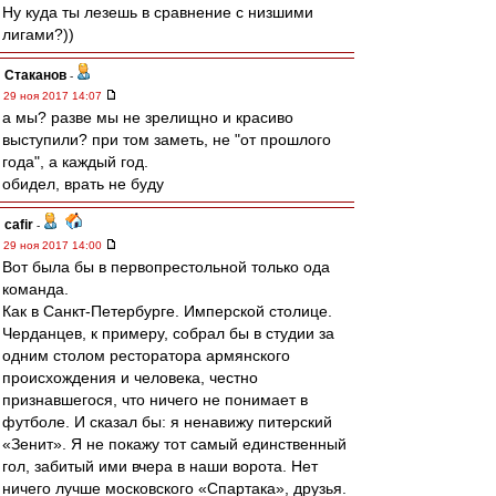
Ну куда ты лезешь в сравнение с низшими
лигами?))
Cтаканов
-
29 ноя 2017 14:07
а мы? разве мы не зрелищно и красиво
выступили? при том заметь, не "от прошлого
года", а каждый год.
обидел, врать не буду
cafir
-
29 ноя 2017 14:00
Вот была бы в первопрестольной только ода
команда.
Как в Санкт-Петербурге. Имперской столице.
Черданцев, к примеру, собрал бы в студии за
одним столом ресторатора армянского
происхождения и человека, честно
признавшегося, что ничего не понимает в
футболе. И сказал бы: я ненавижу питерский
«Зенит». Я не покажу тот самый единственный
гол, забитый ими вчера в наши ворота. Нет
ничего лучше московского «Спартака», друзья.