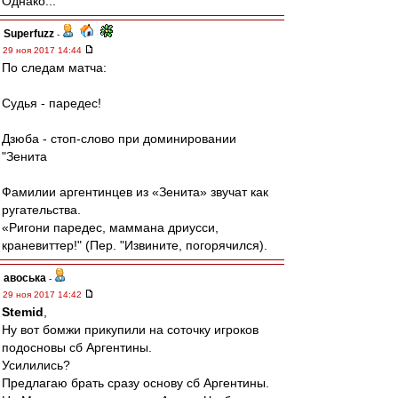
Однако...
Superfuzz
-
29 ноя 2017 14:44
По следам матча:
Судья - паредес!
Дзюба - стоп-слово при доминировании
"Зенита
Фамилии аргентинцев из «Зенита» звучат как
ругательства.
«Ригони паредес, маммана дриусси,
краневиттер!" (Пер. "Извините, погорячился).
авоська
-
29 ноя 2017 14:42
Stemid
,
Ну вот бомжи прикупили на соточку игроков
подосновы сб Аргентины.
Усилились?
Предлагаю брать сразу основу сб Аргентины.