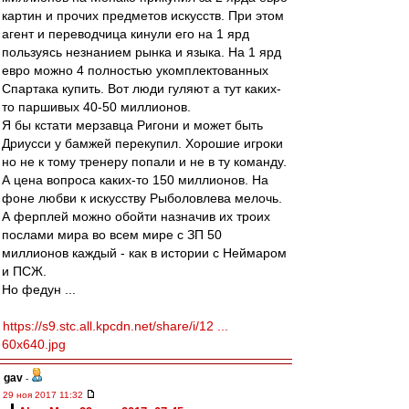
картин и прочих предметов искусств. При этом
агент и переводчица кинули его на 1 ярд
пользуясь незнанием рынка и языка. На 1 ярд
евро можно 4 полностью укомплектованных
Спартака купить. Вот люди гуляют а тут каких-
то паршивых 40-50 миллионов.
Я бы кстати мерзавца Ригони и может быть
Дриусси у бамжей перекупил. Хорошие игроки
но не к тому тренеру попали и не в ту команду.
А цена вопроса каких-то 150 миллионов. На
фоне любви к искусству Рыболовлева мелочь.
А ферплей можно обойти назначив их троих
послами мира во всем мире с ЗП 50
миллионов каждый - как в истории с Неймаром
и ПСЖ.
Но федун ...
https://s9.stc.all.kpcdn.net/share/i/12 ...
60x640.jpg
gav
-
29 ноя 2017 11:32