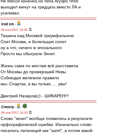
Не Месси конечно,но типа Агуэро.Чтоб
выходил минут на тридцать вместо ЛА и
усиливал.
irod sm
-
29 ноя 2017 14:42
Тишина над Москвой триумфальною
Спит Москва, и болельщик сопит
ну а что, ничего ж эпохального
Просто мы обыграли Зенит.
Жизнь сама по местам всё расставила
От Москвы до промерзшей Невы
Соблюдая железное правило
мы- Спартак, а вы только .... увы!
Дмитрий Назаров(с) - ШИКАРЕН!!!
Спектр
-
29 ноя 2017 14:33
Слово "зенит" вообще появилось в результате
орфографической ошибки. Изначально слово
писалось латиницей как "samt", а потом какой-