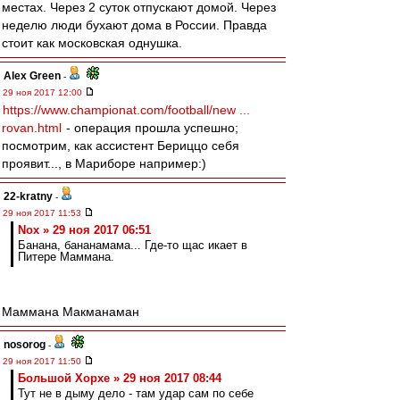
местах. Через 2 суток отпускают домой. Через
неделю люди бухают дома в России. Правда
стоит как московская однушка.
Alex Green
-
29 ноя 2017 12:00
https://www.championat.com/football/new ...
rovan.html
- операция прошла успешно;
посмотрим, как ассистент Бериццо себя
проявит..., в Мариборе например:)
22-kratny
-
29 ноя 2017 11:53
Nox » 29 ноя 2017 06:51
Банана, бананамама... Где-то щас икает в
Питере Маммана.
Маммана Макманаман
nosorog
-
29 ноя 2017 11:50
Большой Хорхе » 29 ноя 2017 08:44
Тут не в дыму дело - там удар сам по себе