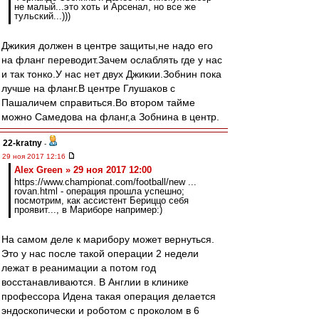
не малый...это хоть и Арсенал, но все же
тульский...)))
Джикия должен в центре защиты,не надо его
на фланг переводит.Зачем ослаблять где у нас
и так тонко.У нас нет двух Джикии.Зобнин пока
лучше на фланг.В центре Глушаков с
Пашаличем справиться.Во втором тайме
можно Самедова на фланг,а Зобнина в центр.
22-kratny
-
29 ноя 2017 12:16
Alex Green » 29 ноя 2017 12:00
https://www.championat.com/football/new ...
rovan.html - операция прошла успешно;
посмотрим, как ассистент Бериццо себя
проявит..., в Мариборе например:)
На самом деле к марибору может вернуться.
Это у нас после такой операции 2 недели
лежат в реанимации а потом год
восстанавливаются. В Англии в клинике
профессора Идена такая операция делается
эндоскопически и роботом с проколом в 6