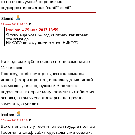
то не очень умный переписчик
подкорректировал как "sanit"/"senit".
Stemid
-
29 ноя 2017 14:13
irod sm » 29 ноя 2017 13:59
Я хочу еще хотя бы год смотреть как играет
эта команда.
НИКОГО не хочу вместо этих. НИКОГО
Ни в одном клубе в основе нет незаменимых
11 человек.
Поэтому, чтобы смотреть, как эта команда
играет (на три фронта), и наслаждаться игрой
как можно дольше, нужны 5-6 человек
подосновы, которые могут заменить любого из
основы, в том числе джокеры - не просто
заменить, а усилить.
irod sm
-
29 ноя 2017 14:10
Валентиныч, ну у тебя и так вся грудь в полном
Георгии, а шкаф забит хрустальными совами.