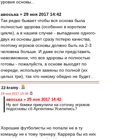
уровня основы...
авоська » 29 ноя 2017 14:42
Так редко бывает чтобы вся основа была
полностью здорова (особенно в коротком
цикле), а в нашем случае - выпадение одного-
двух из основы дает сразу потерю качества,
поэтому игроков основы должно быть на 2-3
человека больше. И даже если представить
невозможное, что все здоровы и полностью
готовы - пожалуйста, в основе выходят по
очереди, используя замены по полной (их
целых три), так что никому обидно не будет...
22-kratny
-
29 ноя 2017 15:36
авоська » 29 ноя 2017 14:42
Ну вот бомжи прикупили на соточку игроков
подосновы сб Аргентины.Усилились?
Хорошие футболисты но попали не в ту
команду не к тому тренеру. Каррера бы из них