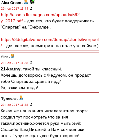
Alex Green
-
29 ноя 2017 11:44
http://assets.lfcimages.com/uploads/592 ...
y_2017.pdf
- для тех, кто будет поддерживать
"Спартак" на "Энфилде".
https://3ddigitalvenue.com/3dmap/clients/liverpool
/
- для вас же, посмотрите на поле уже сейчас:)
flint
-
29 ноя 2017 11:38
21-kratny
, такой ты классный.
Хочешь, договорюсь с Федуном, он продаст
тебе Спартак за сраный ярд?
Ух, заживем тогда!
Тулячок
-
29 ноя 2017 11:38
Какая же наша книга интелегентная :oops:
сходил тут посмотреть что за зия
такая,противно,хочется руки мыть :evil:
Спасибо Вам,Виталий и Вам сокнижники!
пысы:Тулу не сцать,все будет хорошо!