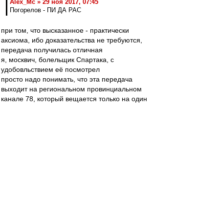
Alex_Mc » 29 ноя 2017, 07:45
Погорелов - ПИ ДА РАС
при том, что высказанное - практически
аксиома, ибо доказательства не требуются,
передача получилась отличная
я, москвич, болельщик Спартака, с
удобовльствием её посмотрел
просто надо понимать, что эта передача
выходит на региональном провинциальном
канале 78, который вещается только на один
областной центр (федерального подчинения),
и рассчитана на соответствующую аудиторию -
жителей этого провинциального города,
преимущественно болеющих за одну команду
из этого года (ярким светлым, но не очень
крупным, пятном среди которых [я говорю
только о футболе] являются представители
КБП)
в студии сильно выбивался только человек с
квадратной головой со светлыми волосами - от
откровенно тупил
зато был прекрасный гость - армянин,