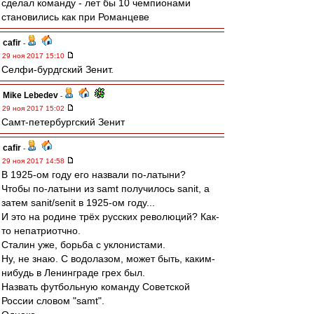
сделал команду - лет бы 10 чемпионами
становились как при Романцеве
cafir
-
29 ноя 2017 15:10
Селфи-бурдгский Зенит.
Mike Lebedev
-
29 ноя 2017 15:02
Самт-петербургский Зенит
cafir
-
29 ноя 2017 14:58
В 1925-ом году его назвали по-латыни?
Чтобы по-латыни из samt получилось sanit, а
затем sanit/senit в 1925-ом году...
И это на родине трёх русских революций? Как-
то непатриотчно.
Сталин уже, борьба с уклонистами.
Ну, не знаю. С водолазом, может быть, каким-
нибудь в Ленинграде грех был.
Назвать футбольную команду Советской
России словом "samt".