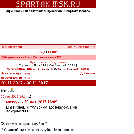
Официальный сайт болельщиков ФК "Спартак" Москва
Полная версия
Вход
•
Регистрация
FAQ
•
Поиск
Общение на сайте
Гостевая книга ВВ
»
Пред. тема
|
След. тема
Страница
5
из
139
[ Сообщений: 6944 ]
На страницу
Пред.
1
,
2
,
3
,
4
,
5
,
6
,
7
,
8
...
139
След.
Начать новую тему
Добавить
Версия для печати
01.11.2017 - 30.11.2017
flint
-
29 ноя 2017 16:14
митхун » 29 ноя 2017 16:09
Мы играем с тульским арсеналом.а не
лондонским
"Занимательная хуйня"
2 ближайших матча клуба "Манчестер