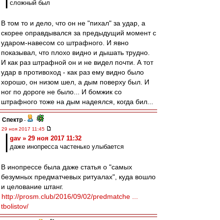
сложный был
В том то и дело, что он не "пихал" за удар, а
скорее оправдывался за предыдущий момент с
ударом-навесом со штрафного. И явно
показывал, что плохо видно и дышать трудно.
И как раз штрафной он и не видел почти. А тот
удар в противоход - как раз ему видно было
хорошо, он низом шел, а дым поверху был. И
ног по дороге не было... И бомжик со
штрафного тоже на дым надеялся, когда бил...
Спектр
-
29 ноя 2017 11:45
gav » 29 ноя 2017 11:32
даже инопресса частенько улыбается
В инопрессе была даже статья о "самых
безумных предматчевых ритуалах", куда вошло
и целование штанг.
http://prosm.club/2016/09/02/predmatche ...
tbolistov/