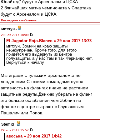
Юнайтед" будут с Арсеналом и ЦСКА.
2 ближайших матча чемпионата у Спартака
будут с Арсеналом и ЦСКА.
Последнее сообщение
митхун
-
29 ноя 2017 16:09
El Jugador Rojo-Blanco » 29 ноя 2017 13:33
митхун, Зобнин на краю защиты
небезупречен. Кроме того, для этого
придется его выдернуть из центра
полузащиты, а у нас там и так Фернандо нет.
Вернуться к началу
Мы играем с тульским арсеналом.а не
лондонским.С такими командами нужна
активность на флангах иначе не растянем
защитные редуты.Джикию уберать на фланг
это больше ослабления чем Зобнин на
фланге.в центре сыграют с Глушаковым
Пашалич или Попов.
Stemid
-
29 ноя 2017 15:57
авоська » 29 ноя 2017 14:42