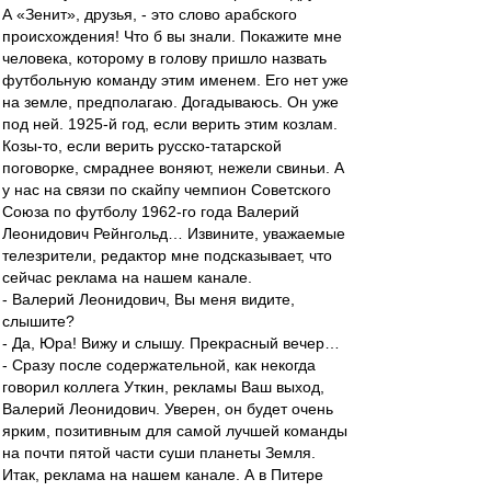
А «Зенит», друзья, - это слово арабского
происхождения! Что б вы знали. Покажите мне
человека, которому в голову пришло назвать
футбольную команду этим именем. Его нет уже
на земле, предполагаю. Догадываюсь. Он уже
под ней. 1925-й год, если верить этим козлам.
Козы-то, если верить русско-татарской
поговорке, смраднее воняют, нежели свиньи. А
у нас на связи по скайпу чемпион Советского
Союза по футболу 1962-го года Валерий
Леонидович Рейнгольд… Извините, уважаемые
телезрители, редактор мне подсказывает, что
сейчас реклама на нашем канале.
- Валерий Леонидович, Вы меня видите,
слышите?
- Да, Юра! Вижу и слышу. Прекрасный вечер…
- Сразу после содержательной, как некогда
говорил коллега Уткин, рекламы Ваш выход,
Валерий Леонидович. Уверен, он будет очень
ярким, позитивным для самой лучшей команды
на почти пятой части суши планеты Земля.
Итак, реклама на нашем канале. А в Питере