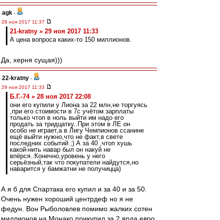
agk
-
29 ноя 2017 11:37
21-kratny » 29 ноя 2017 11:33
А цена вопроса каких-то 150 миллионов.
Да, херня сущая)))
22-kratny
-
29 ноя 2017 11:33
Б.Г.-74 » 28 ноя 2017 22:08
они его купили у Лиона за 22 млн,не торгуясь
,при его стоимости в 7с учётом зарплаты
только чтоп в ноль выйти им надо его
продать за тридцатку..При этом в ЛЕ он
особо не играет,а в Лигу Чемпионов ссанине
ещё выйти нужно,что не факт,в свете
последних событий ;) А за 40 ,чтоп хушь
какой-нить навар был он накуй не
впёрся..Конечно,уровень у него
серьёзный,так что покупатели найдутся,но
наварится у бамжатни не получицца)
А я б для Спартака его купил и за 40 и за 50.
Очень нужен хороший центрдеф но я не
федун. Вон Рыболовлев помимо жалких сотен
миллионов на Монако прикупил за 2 ярда евро