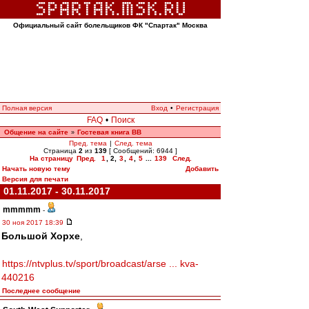
Официальный сайт болельщиков ФК "Спартак" Москва
Полная версия
Вход
•
Регистрация
FAQ
•
Поиск
Общение на сайте
Гостевая книга ВВ
»
Пред. тема
|
След. тема
Страница
2
из
139
[ Сообщений: 6944 ]
На страницу
Пред.
1
,
2
,
3
,
4
,
5
...
139
След.
Начать новую тему
Добавить
Версия для печати
01.11.2017 - 30.11.2017
mmmmm
-
30 ноя 2017 18:39
Большой Хорхе
,
https://ntvplus.tv/sport/broadcast/arse ... kva-
440216
Последнее сообщение