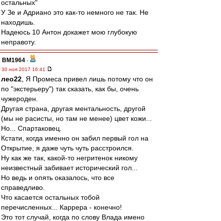
остальных"
У Зе и Адриано это как-то немного не так. Не
находишь.
Надеюсь 10 Антон докажет мою глубокую
неправоту.
BM1964
-
30 ноя 2017 16:41
лео22
, Я Промеса привел лишь потому что он
по "экстерьеру") так сказать, как бы, очень
чужероден.
Другая страна, другая ментальность, другой
(мы не расисты, но там не менее) цвет кожи...
Но... Спартаковец.
Кстати, когда именно он забил первый гол на
Открытие, я даже чуть чуть расстроился.
Ну как же так, какой-то негритенок никому
неизвестный забивает исторический гол...
Но ведь и опять оказалось, что все
справедливо.
Что касается остальных тобой
перечисленных... Каррера - конечно!
Это тот случай, когда по слову Влада имено