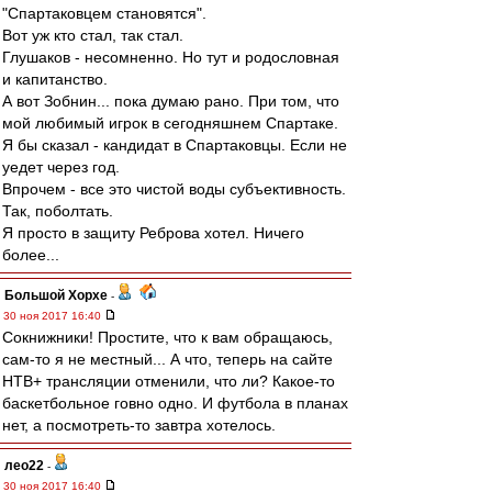
"Спартаковцем становятся".
Вот уж кто стал, так стал.
Глушаков - несомненно. Но тут и родословная
и капитанство.
А вот Зобнин... пока думаю рано. При том, что
мой любимый игрок в сегодняшнем Спартаке.
Я бы сказал - кандидат в Спартаковцы. Если не
уедет через год.
Впрочем - все это чистой воды субъективность.
Так, поболтать.
Я просто в защиту Реброва хотел. Ничего
более...
Большой Хорхе
-
30 ноя 2017 16:40
Сокнижники! Простите, что к вам обращаюсь,
сам-то я не местный... А что, теперь на сайте
НТВ+ трансляции отменили, что ли? Какое-то
баскетбольное говно одно. И футбола в планах
нет, а посмотреть-то завтра хотелось.
лео22
-
30 ноя 2017 16:40