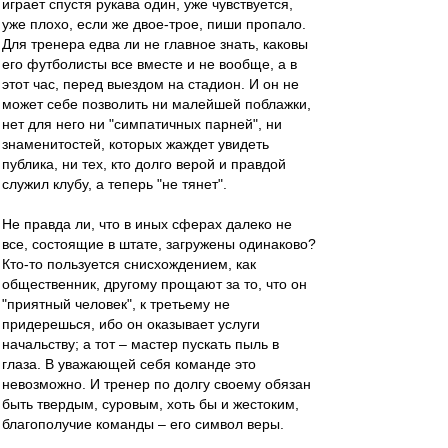
играет спустя рукава один, уже чувствуется,
уже плохо, если же двое-трое, пиши пропало.
Для тренера едва ли не главное знать, каковы
его футболисты все вместе и не вообще, а в
этот час, перед выездом на стадион. И он не
может себе позволить ни малейшей поблажки,
нет для него ни "симпатичных парней", ни
знаменитостей, которых жаждет увидеть
публика, ни тех, кто долго верой и правдой
служил клубу, а теперь "не тянет".
Не правда ли, что в иных сферах далеко не
все, состоящие в штате, загружены одинаково?
Кто-то пользуется снисхождением, как
общественник, другому прощают за то, что он
"приятный человек", к третьему не
придерешься, ибо он оказывает услуги
начальству; а тот – мастер пускать пыль в
глаза. В уважающей себя команде это
невозможно. И тренер по долгу своему обязан
быть твердым, суровым, хоть бы и жестоким,
благополучие команды – его символ веры.