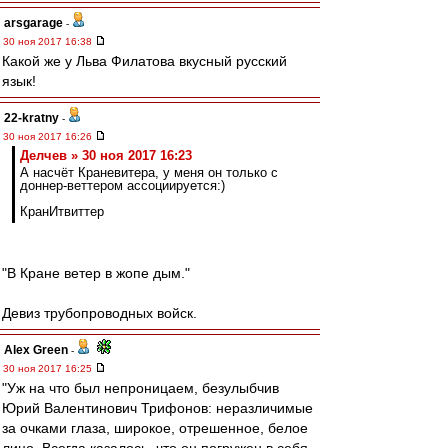
arsgarage
-
30 ноя 2017 16:38
Какой же у Льва Филатова вкусный русский
язык!
22-kratny
-
30 ноя 2017 16:26
Делчев » 30 ноя 2017 16:23
А насчёт Краневитера, у меня он только с
доннер-веттером ассоциируется:)
КранИтвиттер
"В Кране ветер в жопе дым."
Девиз трубопроводных войск.
Alex Green
-
30 ноя 2017 16:25
"Уж на что был непроницаем, безулыбчив
Юрий Валентинович Трифонов: неразличимые
за очками глаза, широкое, отрешенное, белое