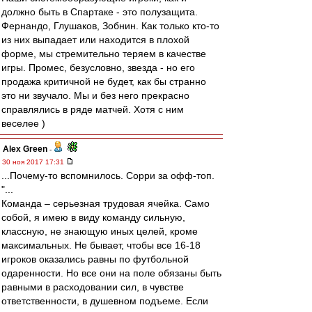
должно быть в Спартаке - это полузащита.
Фернандо, Глушаков, Зобнин. Как только кто-то
из них выпадает или находится в плохой
форме, мы стремительно теряем в качестве
игры. Промес, безусловно, звезда - но его
продажа критичной не будет, как бы странно
это ни звучало. Мы и без него прекрасно
справлялись в ряде матчей. Хотя с ним
веселее )
Alex Green
-
30 ноя 2017 17:31
...Почему-то вспомнилось. Сорри за офф-топ.
"...
Команда – серьезная трудовая ячейка. Само
собой, я имею в виду команду сильную,
классную, не знающую иных целей, кроме
максимальных. Не бывает, чтобы все 16-18
игроков оказались равны по футбольной
одаренности. Но все они на поле обязаны быть
равными в расходовании сил, в чувстве
ответственности, в душевном подъеме. Если