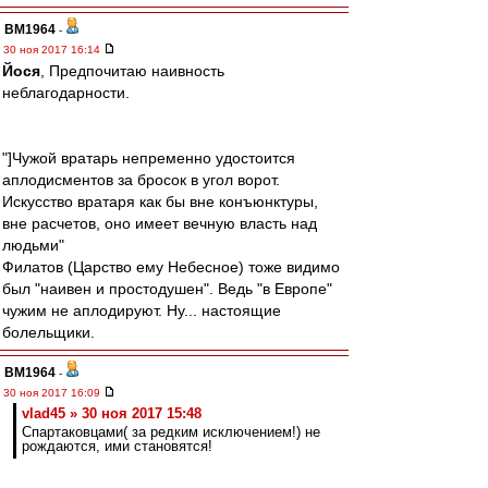
BM1964
-
30 ноя 2017 16:14
Йося
, Предпочитаю наивность
неблагодарности.
"]Чужой вратарь непременно удостоится
аплодисментов за бросок в угол ворот.
Искусство вратаря как бы вне конъюнктуры,
вне расчетов, оно имеет вечную власть над
людьми"
Филатов (Царство ему Небесное) тоже видимо
был "наивен и простодушен". Ведь "в Европе"
чужим не аплодируют. Ну... настоящие
болельщики.
BM1964
-
30 ноя 2017 16:09
vlad45 » 30 ноя 2017 15:48
Спартаковцами( за редким исключением!) не
рождаются, ими становятся!