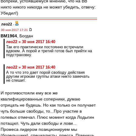
Вопреки, устоявшемуся мнению, что на ВВ
никто никого никогда не может убедить, отвечу:
Убедил!)
лео22
-
30 ноя 2017 17:21
BM1964
, Богдан
лео22 » 30 ноя 2017 16:40
Так его практически постоянно встречали
вдвоем. А порой и третий готов был прийти на
подстраховку.
лео22 » 30 ноя 2017 16:40
А то что это дает порой свободу действия
другим игрокам группы атаки никто замечать
не спешит.
И противостояли ему все же
квалифицированные соперники, думаю
отрицать не будешь. Но как только он получает
чуть больше свободы, то...Про участие в
голевых отмечал. Плюс момент когда Лодыгин
потащил. Чуть дали свободы и лови...
Промеса лидером позиционируем мы
(болельщики), специалисты, пресса. Помнишь