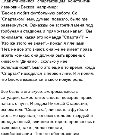
...Как становился "спартаковцем" Константин
Иванович Бесков, например:
"Бесков любит футбольную работу. Со
"Спартаком" ему, думаю, повезло, было где
развернуться. Однажды он встретил меня под
трибунами стадиона и прямо-таки напал: "Вы
понимаете, какая это команда "Спартак"!" –
"Кто же этого не знает",- пожал я плечами.
"Нет, не все это знают, она же не имеет права
играть кое-как, она должна быть вровень с
киевским "Динамо", сколько у нее
болельщиков!". Было это еще в то время, когда
"Спартак" находился в первой лиге. И я понял,
что Бесков вживается в свою новую роль.
Все было в его вкусе: экстремальность
ситуации, самостоятельность, доверие, право
начать с нуля. И рядом Николай Старостин,
основатель "Спартака", личность в футболе
столь же крупная, человек столь же твердый и
определенный, влияние которого проявилось в
выдержке, такте, человечности,
хозяйствовании. Под его оберегающим