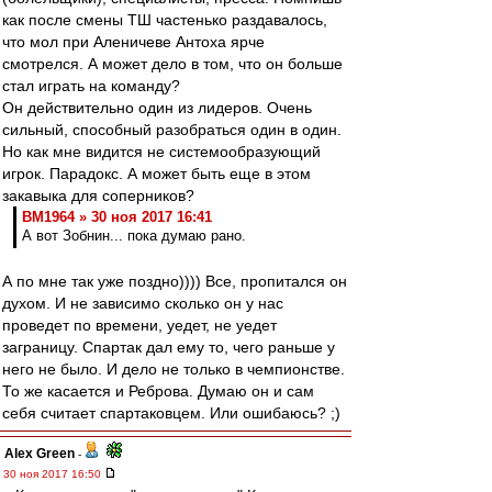
как после смены ТШ частенько раздавалось,
что мол при Аленичеве Антоха ярче
смотрелся. А может дело в том, что он больше
стал играть на команду?
Он действительно один из лидеров. Очень
сильный, способный разобраться один в один.
Но как мне видится не системообразующий
игрок. Парадокс. А может быть еще в этом
закавыка для соперников?
BM1964 » 30 ноя 2017 16:41
А вот Зобнин... пока думаю рано.
А по мне так уже поздно)))) Все, пропитался он
духом. И не зависимо сколько он у нас
проведет по времени, уедет, не уедет
заграницу. Спартак дал ему то, чего раньше у
него не было. И дело не только в чемпионстве.
То же касается и Реброва. Думаю он и сам
себя считает спартаковцем. Или ошибаюсь? ;)
Alex Green
-
30 ноя 2017 16:50