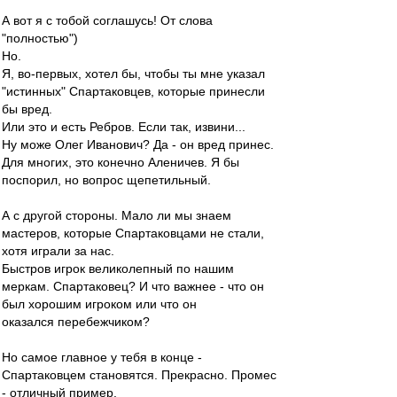
А вот я с тобой соглашусь! От слова
"полностью")
Но.
Я, во-первых, хотел бы, чтобы ты мне указал
"истинных" Спартаковцев, которые принесли
бы вред.
Или это и есть Ребров. Если так, извини...
Ну може Олег Иванович? Да - он вред принес.
Для многих, это конечно Аленичев. Я бы
поспорил, но вопрос щепетильный.
А с другой стороны. Мало ли мы знаем
мастеров, которые Спартаковцами не стали,
хотя играли за нас.
Быстров игрок великолепный по нашим
меркам. Спартаковец? И что важнее - что он
был хорошим игроком или что он
оказался перебежчиком?
Но самое главное у тебя в конце -
Спартаковцем становятся. Прекрасно. Промес
- отличный пример.