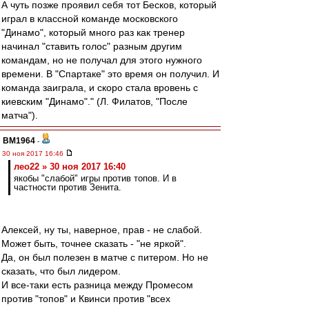
А чуть позже проявил себя тот Бесков, который
играл в классной команде московского
"Динамо", который много раз как тренер
начинал "ставить голос" разным другим
командам, но не получал для этого нужного
времени. В "Спартаке" это время он получил. И
команда заиграла, и скоро стала вровень с
киевским "Динамо"." (Л. Филатов, "После
матча").
BM1964
-
30 ноя 2017 16:46
лео22 » 30 ноя 2017 16:40
якобы "слабой" игры против топов. И в
частности против Зенита.
Алексей, ну ты, наверное, прав - не слабой.
Может быть, точнее сказать - "не яркой".
Да, он был полезен в матче с питером. Но не
сказать, что был лидером.
И все-таки есть разница между Промесом
против "топов" и Квинси против "всех