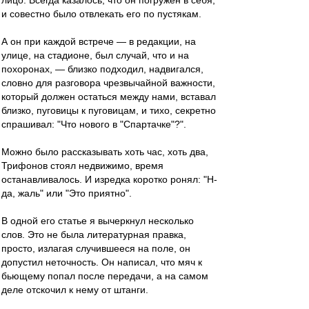
лицо. Всегда казалось, что он погружен в себя,
и совестно было отвлекать его по пустякам.
А он при каждой встрече — в редакции, на
улице, на стадионе, был случай, что и на
похоронах, — близко подходил, надвигался,
словно для разговора чрезвычайной важности,
который должен остаться между нами, вставал
близко, пуговицы к пуговицам, и тихо, секретно
спрашивал: "Что нового в "Спартачке"?".
Можно было рассказывать хоть час, хоть два,
Трифонов стоял недвижимо, время
останавливалось. И изредка коротко ронял: "Н-
да, жаль" или "Это приятно".
В одной его статье я вычеркнул несколько
слов. Это не была литературная правка,
просто, излагая случившееся на поле, он
допустил неточность. Он написал, что мяч к
бьющему попал после передачи, а на самом
деле отскочил к нему от штанги.