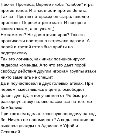
Насчет Промеса. Вернее якобы "слабой" игры
против топов. И в частности против Зенита.
Так вот. Против питерских он сыграл вполне
прилично. Пересмотрите матч. И поверьте
своим глазам, а не ушам ;)
Не заметен? Не достаточно ярок? Так его
практически постоянно встречали вдвоем. А
порой и третий готов был прийти на
подстраховку.
Так это логично, как никак позиционируют
лидером команды. А то что это дает порой
свободу действия другим игрокам группы атаки
никто замечать не спешит.
Да и поучаствовал в двух голевых атаках. При
первом, сместившись в центр, освободил
фланг для ДК, и получив мяч от Фе быстро
развернул атаку налево пасом все на того же
Комбарика.
При третьем сделал классную передачу на ход
Зе. Ничего не напоминает? А ведь похожие он
выдавал дважды на Адриано с Уфой и
Севильей.