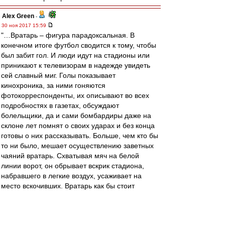
Alex Green
-
30 ноя 2017 15:59
"…Вратарь – фигура парадоксальная. В
конечном итоге футбол сводится к тому, чтобы
был забит гол. И люди идут на стадионы или
приникают к телевизорам в надежде увидеть
сей славный миг. Голы показывает
кинохроника, за ними гоняются
фотокорреспонденты, их описывают во всех
подробностях в газетах, обсуждают
болельщики, да и сами бомбардиры даже на
склоне лет помнят о своих ударах и без конца
готовы о них рассказывать. Больше, чем кто бы
то ни было, мешает осуществлению заветных
чаяний вратарь. Схватывая мяч на белой
линии ворот, он обрывает вскрик стадиона,
набравшего в легкие воздух, усаживает на
место вскочивших. Вратарь как бы стоит
поперек игре, она в него утыкается, и когда мяч
у него в руках, это значит, что все надо
начинать сызнова, что усилия пошли прахом.