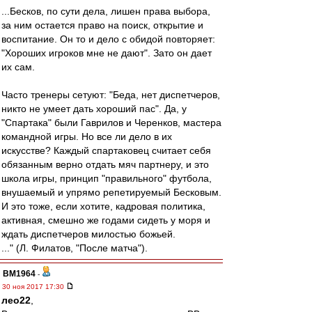
...Бесков, по сути дела, лишен права выбора,
за ним остается право на поиск, открытие и
воспитание. Он то и дело с обидой повторяет:
"Хороших игроков мне не дают". Зато он дает
их сам.
Часто тренеры сетуют: "Беда, нет диспетчеров,
никто не умеет дать хороший пас". Да, у
"Спартака" были Гаврилов и Черенков, мастера
командной игры. Но все ли дело в их
искусстве? Каждый спартаковец считает себя
обязанным верно отдать мяч партнеру, и это
школа игры, принцип "правильного" футбола,
внушаемый и упрямо репетируемый Бесковым.
И это тоже, если хотите, кадровая политика,
активная, смешно же годами сидеть у моря и
ждать диспетчеров милостью божьей.
..." (Л. Филатов, "После матча").
BM1964
-
30 ноя 2017 17:30
лео22
,