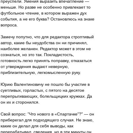
преуспели. Умения выразить впечатление —
меньше. Но разве не особенно привлекает то
футбольное чтение, в котором выражен дух
события, а не его буква? Остановлюсь на знаке
вопроса.
Замечу попутно, что для редактора строптивый
автор, какие бы неудобства он ни причинял,
наиболее желанен. Редактор может в этом не
сознаться, но это так. Покладистость,
готовность легко принять поправку, отказаться
от утверждения выдают неверную,
приблизительную, легкомысленную руку.
Юрию Валентиновичу не пошло бы участие в
суетливых, горластых, с пятого на десятое
перепрыгивающих, болельщицких кружках. Да
он их и сторонился.
Свой вопрос: "Что нового в «Спартачке"?" — он
приберегал для подходящего случая. Не знаю,
какие он делал для себя выводы, как
перерабатывал, сведения, но в эти минуты он