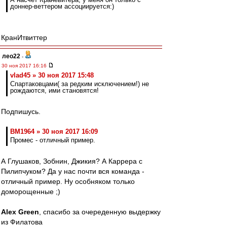
доннер-веттером ассоциируется:)
КранИтвиттер
лео22
-
30 ноя 2017 16:16
vlad45 » 30 ноя 2017 15:48
Спартаковцами( за редким исключением!) не
рождаются, ими становятся!
Подпишусь.
BM1964 » 30 ноя 2017 16:09
Промес - отличный пример.
А Глушаков, Зобнин, Джикия? А Каррера с
Пилипчуком? Да у нас почти вся команда -
отличный пример. Ну особняком только
доморощенные ;)
Alex Green
, спасибо за очереденную выдержку
из Филатова