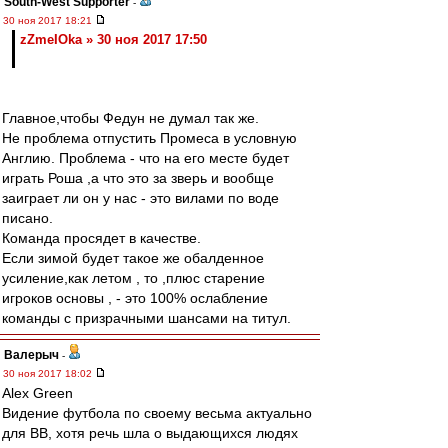
South-West Supporter
-
30 ноя 2017 18:21
zZmeIOka » 30 ноя 2017 17:50
Главное,чтобы Федун не думал так же.
Не проблема отпустить Промеса в условную
Англию. Проблема - что на его месте будет
играть Роша ,а что это за зверь и вообще
заиграет ли он у нас - это вилами по воде
писано.
Команда просядет в качестве.
Если зимой будет такое же обалденное
усиление,как летом , то ,плюс старение
игроков основы , - это 100% ослабление
команды с призрачными шансами на титул.
Валерыч
-
30 ноя 2017 18:02
Alex Green
Видение футбола по своему весьма актуально
для ВВ, хотя речь шла о выдающихся людях