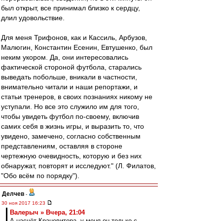
был открыт, все принимал близко к сердцу,
длил удовольствие.
Для меня Трифонов, как и Кассиль, Арбузов,
Малюгин, Константин Есенин, Евтушенко, был
неким укором. Да, они интересовались
фактической стороной футбола, старались
выведать побольше, вникали в частности,
внимательно читали и наши репортажи, и
статьи тренеров, в своих познаниях никому не
уступали. Но все это служило им для того,
чтобы увидеть футбол по-своему, включив
самих себя в жизнь игры, и выразить то, что
увидено, замечено, согласно собственным
представлениям, оставляя в стороне
чертежную очевидность, которую и без них
обнаружат, повторят и исследуют." (Л. Филатов,
"Обо всём по порядку").
Делчев
-
30 ноя 2017 16:23
Валерыч » Вчера, 21:04
А насчёт Краневитера, у меня он только с