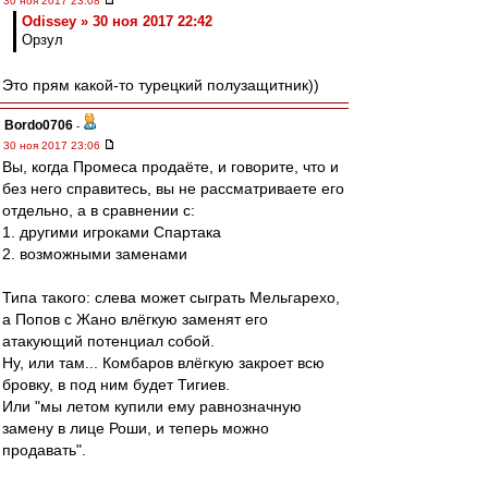
30 ноя 2017 23:08
Odissey » 30 ноя 2017 22:42
Орзул
Это прям какой-то турецкий полузащитник))
Bordo0706
-
30 ноя 2017 23:06
Вы, когда Промеса продаёте, и говорите, что и
без него справитесь, вы не рассматриваете его
отдельно, а в сравнении с:
1. другими игроками Спартака
2. возможными заменами
Типа такого: слева может сыграть Мельгарехо,
а Попов с Жано влёгкую заменят его
атакующий потенциал собой.
Ну, или там... Комбаров влёгкую закроет всю
бровку, в под ним будет Тигиев.
Или "мы летом купили ему равнозначную
замену в лице Роши, и теперь можно
продавать".