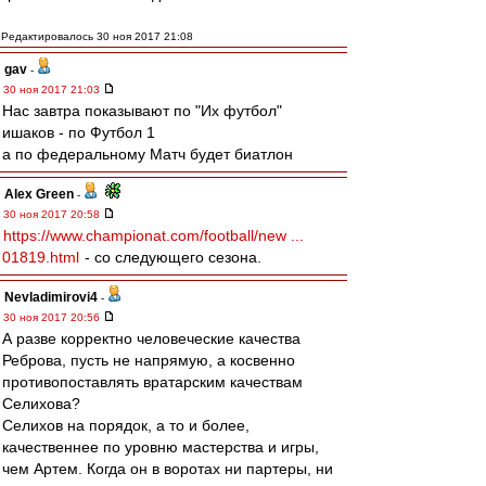
Редактировалось 30 ноя 2017 21:08
gav
-
30 ноя 2017 21:03
Нас завтра показывают по "Их футбол"
ишаков - по Футбол 1
а по федеральному Матч будет биатлон
Alex Green
-
30 ноя 2017 20:58
https://www.championat.com/football/new ...
01819.html
- со следующего сезона.
Nevladimirovi4
-
30 ноя 2017 20:56
А разве корректно человеческие качества
Реброва, пусть не напрямую, а косвенно
противопоставлять вратарским качествам
Селихова?
Селихов на порядок, а то и более,
качественнее по уровню мастерства и игры,
чем Артем. Когда он в воротах ни партеры, ни