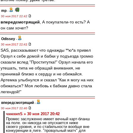
mp
-
30 ноя 2017 22:42
впередсмотрящий
, А покупатели-то есть? А
он сам хочет?
Odissey
-
30 ноя 2017 22:42
SAS, рассказывают что однажды **ю*а привел
Орзул к себе домой и бабки у подъезда громко
сказали вслед "Проститутка!" Орзул начала его
утешать, типа не обращай внимания, не
принимай близко к сердцу и не обижайся.
Артемка улыбнулся и сказал "Как я могу на них
обижаться? Моя любовь к бабкам давно стала
легендой!"
впередсмотрящий
-
30 ноя 2017 22:40
чннхнпS » 30 ноя 2017 20:42
Промес заслуженно имеет вечный карт-бланш
на поле. он никогда не опускается ниже
своего уровня, и по стабильности вообще вне
конкуренции в лиге. "провальный матч" для