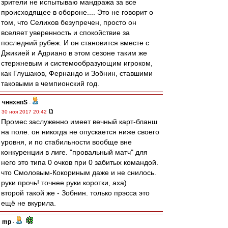
зрители не испытываю мандража за все
происходящее в обороне.... Это не говорит о
том, что Селихов безупречен, просто он
вселяет уверенность и спокойствие за
последний рубеж. И он становится вместе с
Джикией и Адриано в этом сезоне таким же
стержневым и системообразующим игроком,
как Глушаков, Фернандо и Зобнин, ставшими
таковыми в чемпионский год.
чннхнпS
-
30 ноя 2017 20:42
Промес заслуженно имеет вечный карт-бланш
на поле. он никогда не опускается ниже своего
уровня, и по стабильности вообще вне
конкуренции в лиге. "провальный матч" для
него это типа 0 очков при 0 забитых командой.
что Смоловым-Кокориным даже и не снилось.
руки прочь! точнее руки коротки, аха)
второй такой же - Зобнин. только прэсса это
ещё не вкурила.
mp
-