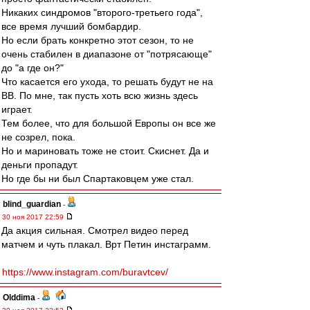
Никаких синдромов "второго-третьего года",
все время лучший бомбардир.
Но если брать конкретно этот сезон, то не
очень стабилен в диапазоне от "потрясающе"
до "а где он?"
Что касается его ухода, то решать будут не на
ВВ. По мне, так пусть хоть всю жизнь здесь
играет.
Тем более, что для большой Европы он все же
не созрел, пока.
Но и мариновать тоже не стоит. Скиснет. Да и
деньги пропадут.
Но где бы ни был Спартаковцем уже стал.
blind_guardian
-
30 ноя 2017 22:59
Да акция сильная. Смотрел видео перед
матчем и чуть плакал. Врт Петин инстаграмм.
https://www.instagram.com/buravtcev/
Olddima
-