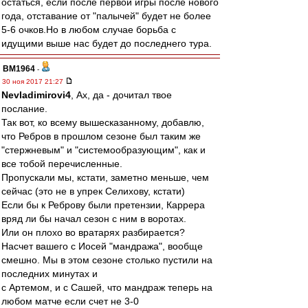
остаться, если после первой игры после нового
года, отставание от "палычей" будет не более
5-6 очков.Но в любом случае борьба с
идущими выше нас будет до последнего тура.
BM1964
-
30 ноя 2017 21:27
Nevladimirovi4
, Ах, да - дочитал твое
послание.
Так вот, ко всему вышесказанному, добавлю,
что Ребров в прошлом сезоне был таким же
"стержневым" и "системообразующим", как и
все тобой перечисленные.
Пропускали мы, кстати, заметно меньше, чем
сейчас (это не в упрек Селихову, кстати)
Если бы к Реброву были претензии, Каррера
вряд ли бы начал сезон с ним в воротах.
Или он плохо во вратарях разбирается?
Насчет вашего с Иосей "мандража", вообще
смешно. Мы в этом сезоне столько пустили на
последних минутах и
с Артемом, и с Сашей, что мандраж теперь на
любом матче если счет не 3-0