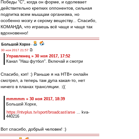
Победы "С", когда он форме, и одолевает
действительно крепких оппонентов, сильная
подпитка всем мышцам организма, но
особенно мозгу и серому веществу... Спасибо,
КОМАНДА, что играешь всё чаще и чаще так
вдохновенно!
Большой Хорхе
-
30 ноя 2017 21:57
Управленец » 30 ноя 2017, 17:52
Канал "Наш футбол". Включай и смотри
Спасибо, кэп! :) Раньше я на НТВ+ онлайн
смотрел, а теперь там дупа какая-то, нет
ничего в планах трансляции. :((
mmmmm » 30 ноя 2017, 18:39
Большой Хорхе,
https://ntvplus.tv/sport/broadcast/arse
... kva-
440216
Вот спасибо, добрый человек! :)