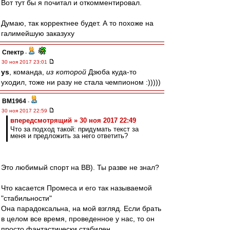
Вот тут бы я почитал и откомментировал.
Думаю, так корректнее будет. А то похоже на
галимейшую заказуху
Спектр
-
30 ноя 2017 23:01
ys
, команда,
из которой
Дзюба куда-то
уходил, тоже ни разу не стала чемпионом :)))))
BM1964
-
30 ноя 2017 22:59
впередсмотрящий » 30 ноя 2017 22:49
Что за подход такой: придумать текст за
меня и предложить за него ответить?
Это любимый спорт на ВВ). Ты разве не знал?
Что касается Промеса и его так называемой
"стабильности"
Она парадоксальна, на мой взгляд. Если брать
в целом все время, проведенное у нас, то он
просто фантастически стабилен.