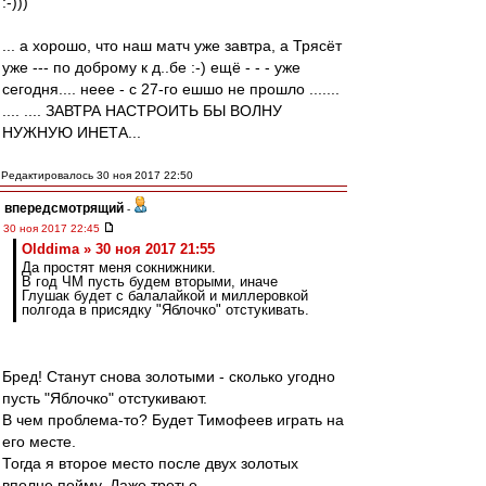
:-)))
... а хорошо, что наш матч уже завтра, а Трясёт
уже --- по доброму к д..бе :-) ещё - - - уже
сегодня.... неее - с 27-го ешшо не прошло .......
.... .... ЗАВТРА НАСТРОИТЬ БЫ ВОЛНУ
НУЖНУЮ ИНЕТА...
Редактировалось 30 ноя 2017 22:50
впередсмотрящий
-
30 ноя 2017 22:45
Olddima » 30 ноя 2017 21:55
Да простят меня сокнижники.
В год ЧМ пусть будем вторыми, иначе
Глушак будет с балалайкой и миллеровкой
полгода в присядку "Яблочко" отстукивать.
Бред! Станут снова золотыми - сколько угодно
пусть "Яблочко" отстукивают.
В чем проблема-то? Будет Тимофеев играть на
его месте.
Тогда я второе место после двух золотых
вполне пойму. Даже третье.