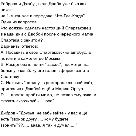
Реброва и Дзюбу , ведь Дзюба уже был как-
никак
на 1-м канале в передаче "Что-Где-Когда"....
Один из вопросов:
Что должен сделать настоящий Спартаковец
в наши дни с Дзюбой после очередного матча
Спартака с зенитом?
Варианты ответов:
А. Посадить в свой Спартаковский автобус, а
потом и в самолёт до Москвы
B. Расцеловать почти "взасос", несмотря на
большую кошёлку его голов в форме зенита
Спартаку
C. Накрыть "поляну" в ресторане за свой счёт,
пригласив с Дзюбой ещё и Марию Орзул
D. ... просто пройти мимо, не пожав ему руки, и
сказать сквозь зубы "..юха"
Дибров - "Друзья, не забывайте - у вас ещё
есть "звонок другу".... кому будете
звонить???..... аааа, я так и думал.... "