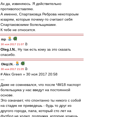
Ах да, извиняюсь. Я действительно
противопоставляю.
А именно, Спартаковца Реброва некотороым
юзарям, которые почему-то считают себя
Спартаковскими болельщиками.
К тебе не относится.
mp
-
30 ноя 2017 21:07
Oleg.I.N.
, Ну так есть кому за это сказать
спасибо.
Oleg.I.N.
-
30 ноя 2017 21:05
# Alex Green » 30 ноя 2017 20:58
---
Даже не сомневался, что после ЧМ18 паспорт
болельщика у нас введут на постоянной
основе.
Это означает, что спонтанно ты никого с собой
на стадик не приведешь - будь то друг из
другого города, папа, который сто лет на
футбол не ходил, подружка, которую хочешь