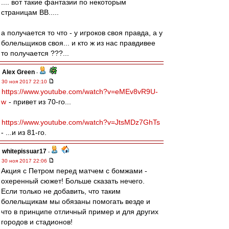
.... вот такие фантазии по некоторым
страницам ВВ.....
а получается то что - у игроков своя правда, а у
болельщиков своя... и кто ж из нас правдивее
то получается ???...
Alex Green
-
30 ноя 2017 22:10
https://www.youtube.com/watch?v=eMEv8vR9U-
w
- привет из 70-го...
https://www.youtube.com/watch?v=JtsMDz7GhTs
- ...и из 81-го.
whitepissuar17
-
30 ноя 2017 22:06
Акция с Петром перед матчем с бомжами -
охеренный сюжет! Больше сказать нечего.
Если только не добавить, что таким
болельщикам мы обязаны помогать везде и
что в принципе отличный пример и для других
городов и стадионов!