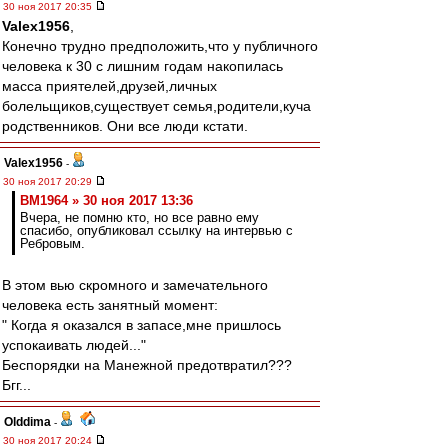
30 ноя 2017 20:35
Valex1956
,
Конечно трудно предположить,что у публичного
человека к 30 с лишним годам накопилась
масса приятелей,друзей,личных
болельщиков,существует семья,родители,куча
родственников. Они все люди кстати.
Valex1956
-
30 ноя 2017 20:29
BM1964 » 30 ноя 2017 13:36
Вчера, не помню кто, но все равно ему
спасибо, опубликовал ссылку на интервью с
Ребровым.
В этом вью скромного и замечательного
человека есть занятный момент:
" Когда я оказался в запасе,мне пришлось
успокаивать людей..."
Беспорядки на Манежной предотвратил???
Бгг...
Olddima
-
30 ноя 2017 20:24