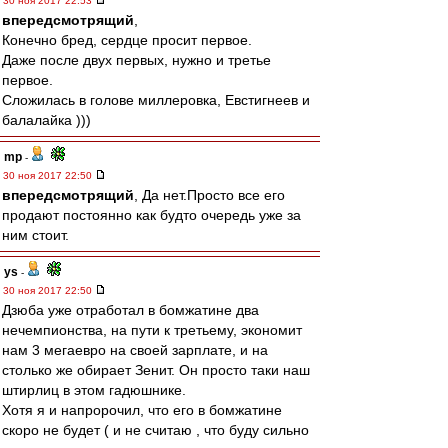
30 ноя 2017 22:53
впередсмотрящий
,
Конечно бред, сердце просит первое.
Даже после двух первых, нужно и третье
первое.
Сложилась в голове миллеровка, Евстигнеев и
балалайка )))
mp
-
30 ноя 2017 22:50
впередсмотрящий
, Да нет.Просто все его
продают постоянно как будто очередь уже за
ним стоит.
ys
-
30 ноя 2017 22:50
Дзюба уже отработал в бомжатине два
нечемпионства, на пути к третьему, экономит
нам 3 мегаевро на своей зарплате, и на
столько же обирает Зенит. Он просто таки наш
штирлиц в этом гадюшнике.
Хотя я и напророчил, что его в бомжатине
скоро не будет ( и не считаю , что буду сильно