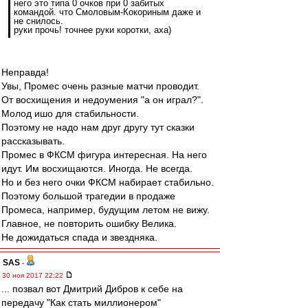
него это типа 0 очков при 0 забитых
командой. что Смоловым-Кокориным даже и
не снилось.
руки прочь! точнее руки коротки, аха)
Неправда!
Увы, Промес очень разные матчи проводит.
От восхищения и недоумения "а он играл?".
Молод ишо для стабильности.
Поэтому не надо нам друг другу тут сказки
рассказывать.
Промес в ФКСМ фигура интересная. На него
идут. Им восхищаются. Иногда. Не всегда.
Но и без него очки ФКСМ набирает стабильно.
Поэтому большой трагедии в продаже
Промеса, например, будущим летом не вижу.
Главное, не повторить ошибку Велика.
Не дожидаться спада и звездняка.
SAS
-
30 ноя 2017 22:22
... позвал вот Дмитрий Дибров к себе на
передачу "Как стать миллионером"