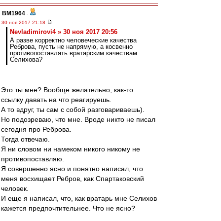
BM1964
-
30 ноя 2017 21:18
Nevladimirovi4 » 30 ноя 2017 20:56
А разве корректно человеческие качества
Реброва, пусть не напрямую, а косвенно
противопоставлять вратарским качествам
Селихова?
Это ты мне? Вообще желательно, как-то
ссылку давать на что реагируешь.
А то вдруг, ты сам с собой разговариваешь).
Но подозреваю, что мне. Вроде никто не писал
сегодня про Реброва.
Тогда отвечаю.
Я ни словом ни намеком никого никому не
противопоставляю.
Я совершенно ясно и понятно написал, что
меня восхищает Ребров, как Спартаковский
человек.
И еще я написал, что, как вратарь мне Селихов
кажется предпочтительнее. Что не ясно?