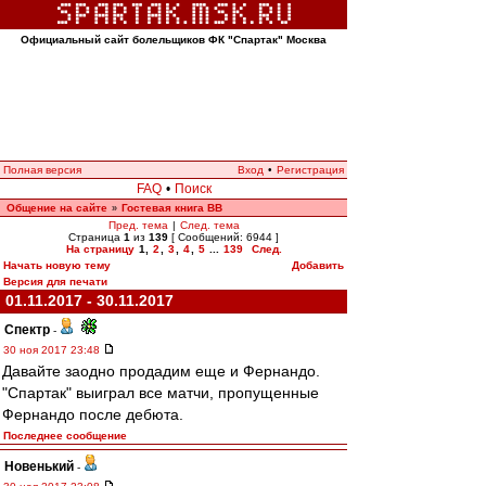
Официальный сайт болельщиков ФК "Спартак" Москва
Полная версия
Вход
•
Регистрация
FAQ
•
Поиск
Общение на сайте
Гостевая книга ВВ
»
Пред. тема
|
След. тема
Страница
1
из
139
[ Сообщений: 6944 ]
На страницу
1
,
2
,
3
,
4
,
5
...
139
След.
Начать новую тему
Добавить
Версия для печати
01.11.2017 - 30.11.2017
Спектр
-
30 ноя 2017 23:48
Давайте заодно продадим еще и Фернандо.
"Спартак" выиграл все матчи, пропущенные
Фернандо после дебюта.
Последнее сообщение
Новенький
-