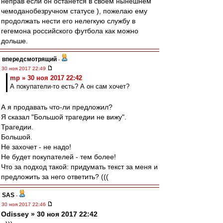
неправ если он останется в своем нынешнем
чемоданобезручном статусе ), пожелаю ему
продолжать нести его нелегкую службу в
гегемона российского футбола как можно
дольше.
впередсмотрящий
-
30 ноя 2017 22:49
mp » 30 ноя 2017 22:42
А покупатели-то есть? А он сам хочет?
А я продавать что-ли предложил?
Я сказал "Большой трагедии не вижу".
Трагедии.
Большой.
Не захочет - не надо!
Не будет покупателей - тем более!
Что за подход такой: придумать текст за меня и
предложить за него ответить? (((
SAS
-
30 ноя 2017 22:46
Odissey » 30 ноя 2017 22:42