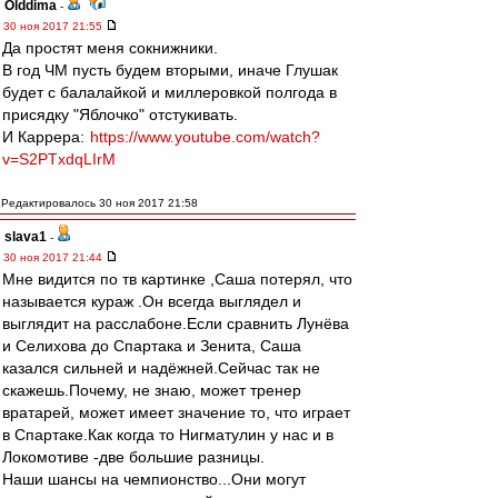
Olddima
-
30 ноя 2017 21:55
Да простят меня сокнижники.
В год ЧМ пусть будем вторыми, иначе Глушак
будет с балалайкой и миллеровкой полгода в
присядку "Яблочко" отстукивать.
И Каррера:
https://www.youtube.com/watch?
v=S2PTxdqLIrM
Редактировалось 30 ноя 2017 21:58
slava1
-
30 ноя 2017 21:44
Мне видится по тв картинке ,Саша потерял, что
называется кураж .Он всегда выглядел и
выглядит на расслабоне.Если сравнить Лунёва
и Селихова до Спартака и Зенита, Саша
казался сильней и надёжней.Сейчас так не
скажешь.Почему, не знаю, может тренер
вратарей, может имеет значение то, что играет
в Спартаке.Как когда то Нигматулин у нас и в
Локомотиве -две большие разницы.
Наши шансы на чемпионство...Они могут