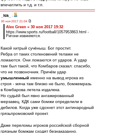
впечатлить и т.д. и т.п.
_Nik_
-
30 ноя 2017 21:04
Alex Green » 30 ноя 2017 19:32
https://www.sports.ru/football/1057953863.html -
Ригони извиняется.
Какой хитрый сучёныш. Бог простит.
Ребра от таких столкновений телами не
ломаются. Они ломаются от ударов. А удар
там был такой, что Комбаров сказал: спасибо,
что не позвоночник. Причём удар
умышленный
именно на вывод игрока из
строя - мяча там близко не было, бомжемразь
в Комбарова летела издалека.
Но судьёй был явно ангажированный
мерзавец. КДК сами бомжи определили в
дебилов. Когда уже сдохнет этот антинародный
грязьпромовский проект.
Даже переломы игроков российской сборной
грязным бомжам сходят безнаказанно.