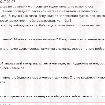
2017 09:07
анде по сравнению с прошлым годом ничего не изменилось.
 гениев последнего паса) или меганаконечников не появилось.
самое. Выпученные глаза, вспухшие от напряжения сухожилия, не 
левых моментов, чтобы реализовать хотя бы 1.
е к этому набору игроков. Либо ждать качественного роста нашего т
олеешь? Может кто аккаунт взломал? Хотя, стиль и изложение твоё
з, это такое удовольствие какунями в команду аккуратненько побро
ой уважаемый кумир писал это о команде, ты поддерживая его, с
асился наверное.
я, ничего обидного в моем комментарии нет. Это не касается лично
ебя.
ось потратить время на ненужное общение с тобой, вместо того что