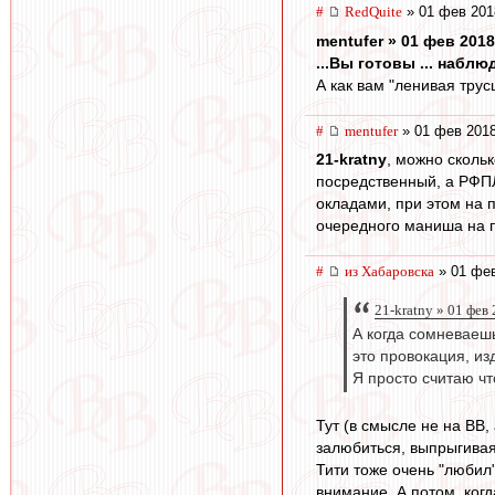
#
RedQuite
» 01 фев 201
mentufer » 01 фев 2018
...Вы готовы ... набл
А как вам "ленивая трус
#
mentufer
» 01 фев 2018
21-kratny
, можно скольк
посредственный, а РФПЛ
окладами, при этом на п
очередного маниша на п
#
из Хабаровска
» 01 фев
21-kratny » 01 фев
А когда сомневаеш
это провокация, и
Я просто считаю чт
Тут (в смысле не на ВВ,
залюбиться, выпрыгивая 
Тити тоже очень "любил"
внимание. А потом, когд