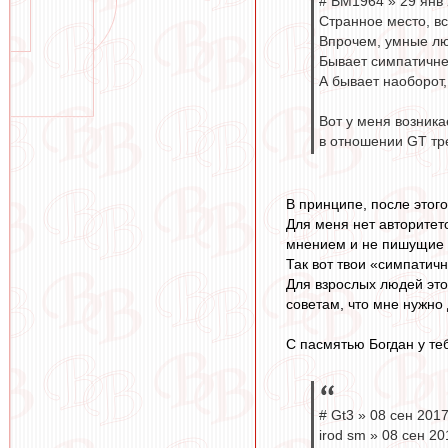
# BM1964 » 29 янв 
Странное место, вс
Впрочем, умные люд
Бывает симпатичне
А бывает наоборот,
Вот у меня возника
в отношении GT тре
В принципе, после этого
Для меня нет авторитет
мнением и не пишущие 
Так вот твои «симпатич
Для взрослых людей это 
советам, что мне нужно 
С пасмятью Богдан у те
# Gt3 » 08 сен 2017
irod sm » 08 сен 20