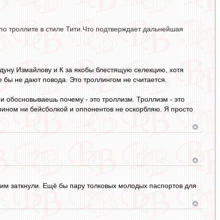
тупо троллите в стиле Тити.Что подтверждает дальнейшая
едуну Измайлову и К за якобы блестящую селекцию, хотя
 бы не дают повода. Это троллингом не считается.
и обосновываешь почему - это троллизм. Троллизм - это
рином ни бейсболкой и оппонентов не оскорбляю. Я просто
этим заткнули. Ещё бы пару толковых молодых паспортов для