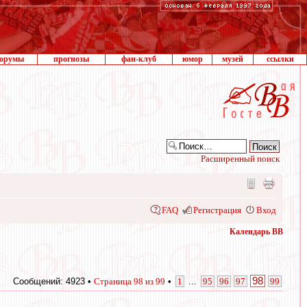
орумы
прогнозы
фан-клуб
юмор
музей
ссылки
Расширенный поиск
FAQ
Регистрация
Вход
Календарь ВВ
98
Сообщений: 4923 •
Страница
98
из
99
•
1
...
95
96
97
99