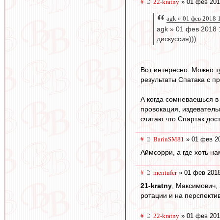
#
22-kratny
» 01 фев 201
agk » 01 фев 2018 
agk » 01 фев 2018 
дискуссия)))
Вот интересно. Можно т
результаты Спатака с п
А когда сомневаешься в
провокация, издеватель
считаю что Спартак дос
#
BarinSM81
» 01 фев 20
Аймсорри, а где хоть н
#
mentufer
» 01 фев 2018
21-kratny
, Максимович,
ротации и на перспекти
#
22-kratny
» 01 фев 201