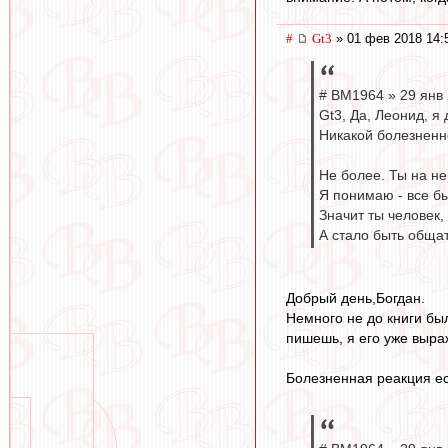
#
Gt3
» 01 фев 2018 14:
# BM1964 » 29 янв 
Gt3, Да, Леонид, я
Никакой болезненн
Не более. Ты на н
Я понимаю - все бы
Значит ты человек,
А стало быть обща
Добрый день,Богдан.
Немного не до книги бы
пишешь, я его уже выраж
Болезненная реакция ес