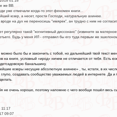
2018 01:18
е же ВВ.
и уже отмечали когда-то этот феномен книги...
йший юзер, а несет, прости Господи, натуральную ахинею.
 вроде на дух не переносишь "имярек", ан трудно с ним не согласи
ет регулярно такой "когнитивный диссонанс" (извините за матерное
тьего. Будь у меня ИЛ - отправил бы его туда первым же эшелоно
 можно было бы и закончить с тобой, но дальнейший твой текст мен
ов на книге, условный «ирод» ничем не отличается от тебя. Есть ю
детсадовскую банальшину.
нейшие юзеры несущие абсолютную ахинею» , ты, кстати, в их числ
глупо, создавать сообщество уважаемых людей в интернете. Да и б
делать.
бя не очень хорошо, поэтому напомню с чего вообще пошёл весь с
 11:17
17 09:07