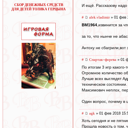
СБОР ДЕНЕЖНЫХ СРЕДСТВ
И ещё. Рассказову надо 
ДЛЯ ДЕТЕЙ ТОЛИКА ГЕРЦЫНА
#
alek.vladimir
» 01 фев 
BM1964
,извинится за чт
за то, что нынче не аб
Антоху не сбагрили,вот 
#
Cпартак--форева
» 01 ф
По итогам 3 игр какого
Огромное количество об
Лучше всех выглядят Ад
техническом состоянии.
Максимович неплох, пер
Один вопрос, почему в 
#
agk
» 01 фев 2018 15:
Хоть сегодня и не пятниц
Прошла новость о том, 