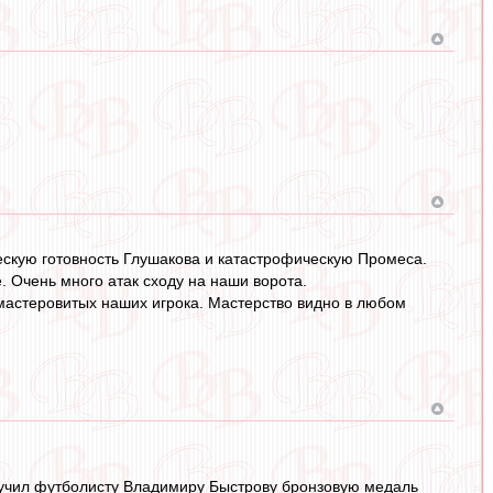
ческую готовность Глушакова и катастрофическую Промеса.
 Очень много атак сходу на наши ворота.
мастеровитых наших игрока. Мастерство видно в любом
вручил футболисту Владимиру Быстрову бронзовую медаль