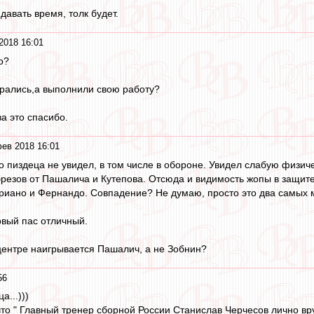
давать время, толк будет.
2018 16:01
о?
асрались,а выполнили свою работу?
за это спасибо.
ев 2018 16:01
-то пиздеца не увидел, в том числе в обороне. Увидел слабую физи
резов от Пашалича и Кутепова. Отсюда и видимость жопы в защите.
риано и Фернандо. Совпадение? Не думаю, просто это два самых 
вый пас отличный.
центре наигрывается Пашалич, а не Зобнин?
56
а...)))
что " Главный тренер сборной России Станислав Черчесов лично 