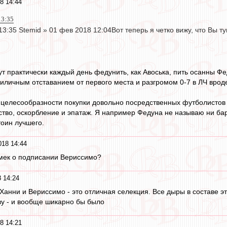
8 14:44
13:35
13:35 Stemid » 01 фев 2018 12:04Вот теперь я четко вижу, что Вы 
ут практически каждый день федунить, как Авоська, пить осанны Ф
риличным отставанием от первого места и разгромом 0-7 в ЛЧ вроде
 целесообразности покупки довольно посредственных футболистов 
ство, оскорбление и эпатаж. Я например Федуна не называю ни ба
тоин лучшего.
18 14:44
амек о подписании Вериссимо?
 14:24
 Ханни и Вериссимо - это отличная селекция. Все дыры в составе 
ву - и вообще шикарно бы было
8 14:21