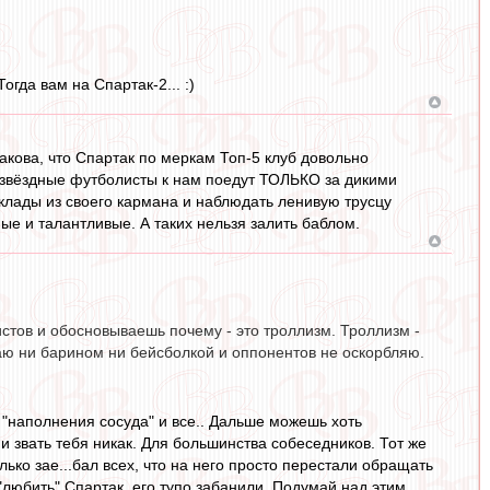
гда вам на Спартак-2... :)
такова, что Спартак по меркам Топ-5 клуб довольно
 звёздные футболисты к нам поедут ТОЛЬКО за дикими
 оклады из своего кармана и наблюдать ленивую трусцу
ые и талантливые. А таких нельзя залить баблом.
стов и обосновываешь почему - это троллизм. Троллизм -
аю ни барином ни бейсболкой и оппонентов не оскорбляю.
к "наполнения сосуда" и все.. Дальше можешь хоть
и звать тебя никак. Для большинства собеседников. Тот же
ько зае...бал всех, что на него просто перестали обращать
"любить" Спартак, его тупо забанили. Подумай над этим.