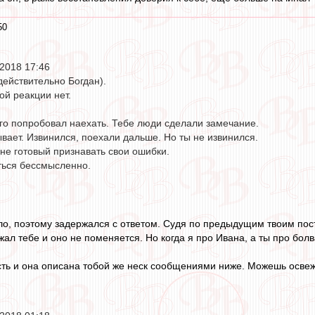
50
2018 17:46
 действительно Богдан).
ой реакции нет.
его попробовал наехать. Тебе люди сделали замечание.
вает. Извинился, поехали дальше. Но ты не извинился.
 не готовый признавать свои ошибки.
ться бессмысленно.
ло, поэтому задержался с ответом. Судя по предыдущим твоим пос
ал тебе и оно не поменяется. Но когда я про Ивана, а ты про болв
ть и она описана тобой же неск сообщениями ниже. Можешь освеж