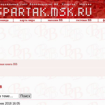
оманда
карта мира
магазин ВВ
гостевая ВВ
ф
вая книга ВВ
18
ев 2018 16:05