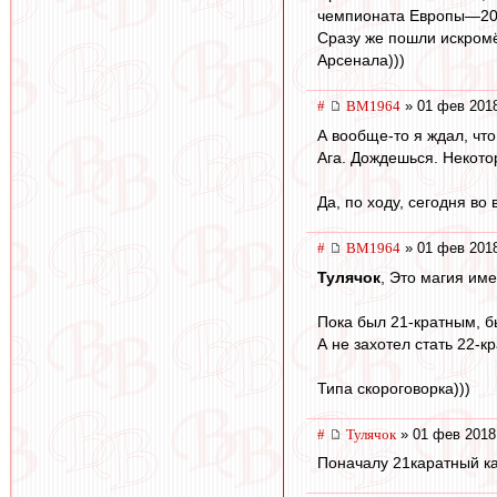
чемпионата Европы—200
Сразу же пошли искром
Арсенала)))
#
BM1964
» 01 фев 2018
А вообще-то я ждал, что
Ага. Дождешься. Некото
Да, по ходу, сегодня в
#
BM1964
» 01 фев 2018
Тулячок
, Это магия име
Пока был 21-кратным, б
А не захотел стать 22-к
Типа скороговорка)))
#
Тулячок
» 01 фев 2018
Поначалу 21каратный ка