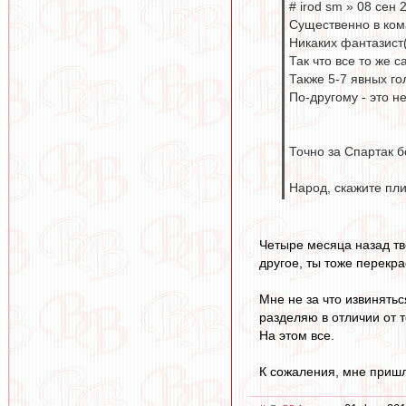
# irod sm » 08 сен 
Существенно в ком
Никаких фантазист(
Так что все то же 
Также 5-7 явных го
По-другому - это н
Точно за Спартак б
Народ, скажите пли
Четыре месяца назад тв
другое, ты тоже перекр
Мне не за что извинятьс
разделяю в отличии от т
На этом все.
К сожаления, мне пришл