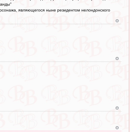
манды"
ерсонажа, являющегося ныне резидентом нелондонского