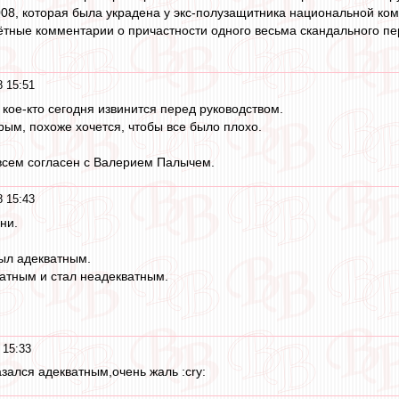
8, которая была украдена у экс-полузащитника национальной ко
ётные комментарии о причастности одного весьма скандального п
 15:51
 кое-кто сегодня извинится перед руководством.
рым, похоже хочется, чтобы все было плохо.
о всем согласен с Валерием Палычем.
 15:43
ни.
ыл адекватным.
ратным и стал неадекватным.
 15:33
зался адекватным,очень жаль :cry: