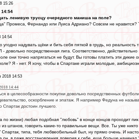
8 15:26
 14:54
юдать ленивую трусцу очередного маниша на поле?
ца" Промеса, Фернандо или Луиса Адриано? Совсем не нравится? То
 14:54
о угодно надувать щёки и бить себя пяткой в грудь, но реальность 
 - довольно посредственная лига. Соответственно, действительно
оле они точно напрягаться не будут. Вы готовы платить эти дикие
оле? Я - нет. Я хочу, чтобы в Спартаке играли молодые, амбициозн
 2018 14:53
 2018 14:44
ься в целесообразности покупки довольно посредственных футболи
здевательство, оскорбление и эпатаж. Я например Федуна не назыв
о Спартак достоин лучшего.
 а по жизни) любая подобная "любовь" в конце концов проходит пи
из штанов, говорить какие-то правильные вещи. Все. Ты уже никто 
 Спартак, типа, тебя любвеобильный был, ну прямо очень. И настол
а он, в раже восстановления доверия к себе, еще больше начинал 