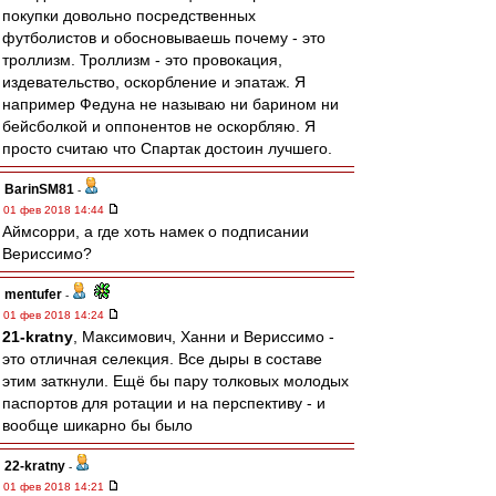
покупки довольно посредственных
футболистов и обосновываешь почему - это
троллизм. Троллизм - это провокация,
издевательство, оскорбление и эпатаж. Я
например Федуна не называю ни барином ни
бейсболкой и оппонентов не оскорбляю. Я
просто считаю что Спартак достоин лучшего.
BarinSM81
-
01 фев 2018 14:44
Аймсорри, а где хоть намек о подписании
Вериссимо?
mentufer
-
01 фев 2018 14:24
21-kratny
, Максимович, Ханни и Вериссимо -
это отличная селекция. Все дыры в составе
этим заткнули. Ещё бы пару толковых молодых
паспортов для ротации и на перспективу - и
вообще шикарно бы было
22-kratny
-
01 фев 2018 14:21