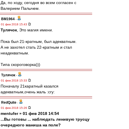
Да, по ходу, сегодня во всем согласен с
Валерием Палычем.
BM1964
-
01 фев 2018 15:43
Тулячок
, Это магия имени.
Пока был 21-кратным, был адекватным.
А не захотел стать 22-кратным и стал
неадекватным.
Типа скороговорка)))
Тулячок
-
01 фев 2018 15:33
Поначалу 21каратный казался
адекватным,очень жаль :cry:
RedQuite
-
01 фев 2018 15:26
mentufer » 01 фев 2018 14:54
...Вы готовы ... наблюдать ленивую трусцу
очередного маниша на поле?