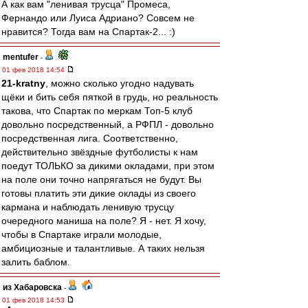
А как вам "ленивая трусца" Промеса,
Фернандо или Луиса Адриано? Совсем не
нравится? Тогда вам на Спартак-2... :)
mentufer
-
01 фев 2018 14:54
21-kratny
, можно сколько угодно надувать
щёки и бить себя пяткой в грудь, но реальность
такова, что Спартак по меркам Топ-5 клуб
довольно посредственный, а РФПЛ - довольно
посредственная лига. Соответственно,
действительно звёздные футболисты к нам
поедут ТОЛЬКО за дикими окладами, при этом
на поле они точно напрягаться не будут. Вы
готовы платить эти дикие оклады из своего
кармана и наблюдать ленивую трусцу
очередного маниша на поле? Я - нет. Я хочу,
чтобы в Спартаке играли молодые,
амбициозные и талантливые. А таких нельзя
залить баблом.
из Хабаровска
-
01 фев 2018 14:53