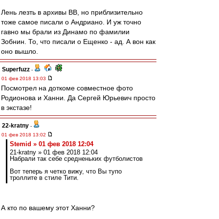
Лень лезть в архивы ВВ, но приблизительно
тоже самое писали о Андриано. И уж точно
гавно мы брали из Динамо по фамилии
Зобнин. То, что писали о Ещенко - ад. А вон как
оно вышло.
Superfuzz
-
01 фев 2018 13:03
Посмотрел на доткоме совместное фото
Родионова и Ханни. Да Сергей Юрьевич просто
в экстазе!
22-kratny
-
01 фев 2018 13:02
Stemid » 01 фев 2018 12:04
21-kratny » 01 фев 2018 12:04
Набрали так себе средненьких футболистов
Вот теперь я четко вижу, что Вы тупо
троллите в стиле Тити.
А кто по вашему этот Ханни?