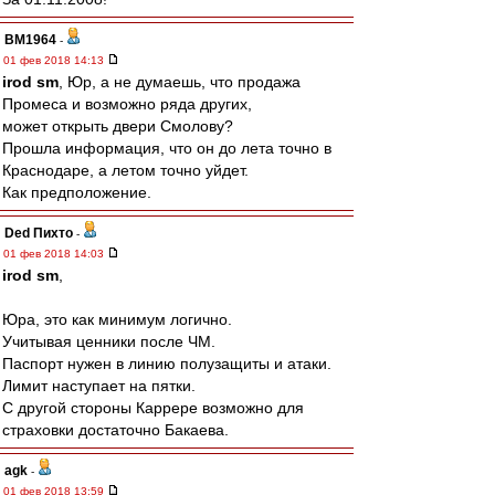
BM1964
-
01 фев 2018 14:13
irod sm
, Юр, а не думаешь, что продажа
Промеса и возможно ряда других,
может открыть двери Смолову?
Прошла информация, что он до лета точно в
Краснодаре, а летом точно уйдет.
Как предположение.
Ded Пихто
-
01 фев 2018 14:03
irod sm
,
Юра, это как минимум логично.
Учитывая ценники после ЧМ.
Паспорт нужен в линию полузащиты и атаки.
Лимит наступает на пятки.
С другой стороны Каррере возможно для
страховки достаточно Бакаева.
agk
-
01 фев 2018 13:59