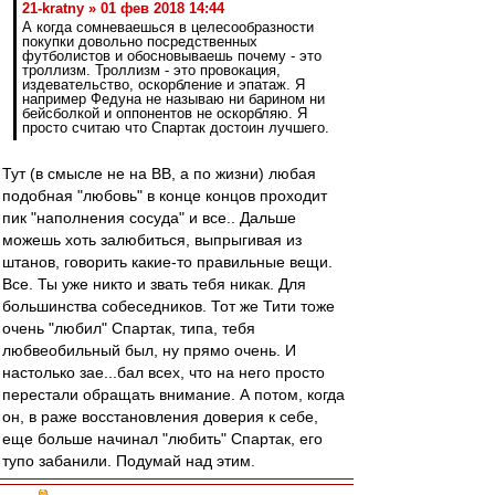
21-kratny » 01 фев 2018 14:44
А когда сомневаешься в целесообразности
покупки довольно посредственных
футболистов и обосновываешь почему - это
троллизм. Троллизм - это провокация,
издевательство, оскорбление и эпатаж. Я
например Федуна не называю ни барином ни
бейсболкой и оппонентов не оскорбляю. Я
просто считаю что Спартак достоин лучшего.
Тут (в смысле не на ВВ, а по жизни) любая
подобная "любовь" в конце концов проходит
пик "наполнения сосуда" и все.. Дальше
можешь хоть залюбиться, выпрыгивая из
штанов, говорить какие-то правильные вещи.
Все. Ты уже никто и звать тебя никак. Для
большинства собеседников. Тот же Тити тоже
очень "любил" Спартак, типа, тебя
любвеобильный был, ну прямо очень. И
настолько зае...бал всех, что на него просто
перестали обращать внимание. А потом, когда
он, в раже восстановления доверия к себе,
еще больше начинал "любить" Спартак, его
тупо забанили. Подумай над этим.