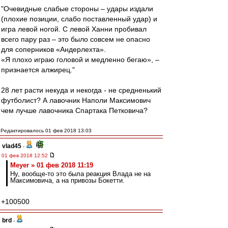
"Очевидные слабые стороны – удары издали
(плохие позиции, слабо поставленный удар) и
игра левой ногой. С левой Ханни пробивал
всего пару раз – это было совсем не опасно
для соперников «Андерлехта».
«Я плохо играю головой и медленно бегаю», –
признается алжирец."
28 лет расти некуда и некогда - не средненький
футболист? А лавочник Наполи Максимович
чем лучше лавочника Спартака Петковича?
Редактировалось 01 фев 2018 13:03
vlad45
-
01 фев 2018 12:52
Meyer » 01 фев 2018 11:19
Ну, вообще-то это была реакция Влада не на
Максимовича, а на привозы Бокетти.
+100500
brd
-