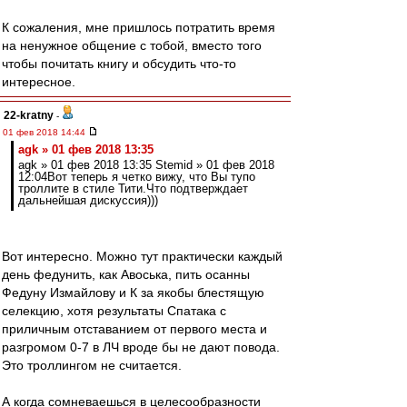
К сожаления, мне пришлось потратить время
на ненужное общение с тобой, вместо того
чтобы почитать книгу и обсудить что-то
интересное.
22-kratny
-
01 фев 2018 14:44
agk » 01 фев 2018 13:35
agk » 01 фев 2018 13:35 Stemid » 01 фев 2018
12:04Вот теперь я четко вижу, что Вы тупо
троллите в стиле Тити.Что подтверждает
дальнейшая дискуссия)))
Вот интересно. Можно тут практически каждый
день федунить, как Авоська, пить осанны
Федуну Измайлову и К за якобы блестящую
селекцию, хотя результаты Спатака с
приличным отставанием от первого места и
разгромом 0-7 в ЛЧ вроде бы не дают повода.
Это троллингом не считается.
А когда сомневаешься в целесообразности