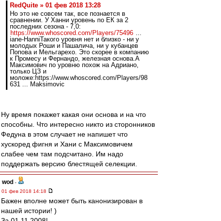
RedQuite » 01 фев 2018 13:28
Но это не совсем так, все познается в
сравнении. У Ханни уровень по ЕК за 2
последних сезона - 7,0:
https://www.whoscored.com/Players/75496
...
iane-HanniТакого уровня нет и близко - ни у
молодых Роши и Пашалича, ни у кубанцев
Попова и Мельгарехо. Это скорее в компанию
к Промесу и Фернандо, железная основа.А
Максимович по уровню похож на Адриано,
только ЦЗ и
моложе:https://www.whoscored.com/Players/98
631 ... Maksimovic
Ну время покажет какая они основа и на что
способны. Что интересно никто из сторонников
Федуна в этом случает не напишет что
хускоред фигня и Хани с Максимовичем
слабее чем там подсчитано. Им надо
поддержать версию блестящей селекции.
wod
-
01 фев 2018 14:18
Бажен вполне может быть канонизирован в
нашей истории! )
За 01.11.2008!