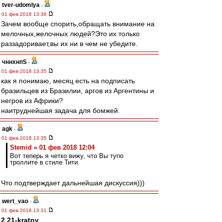
tver-udomlya
-
01 фев 2018 13:38
Зачем вообще спорить,обращать внимание на
мелочных,желочных людей?Это их только
раззадоривает,вы их ни в чем не убедите.
чннхнпS
-
01 фев 2018 13:35
как я понимаю, месяц есть на подписать
бразильцев из Бразилии, аргов из Аргентины и
негров из Африки?
наитруднейшая задача для бомжей.
agk
-
01 фев 2018 13:35
Stemid » 01 фев 2018 12:04
Вот теперь я четко вижу, что Вы тупо
троллите в стиле Тити.
Что подтверждает дальнейшая дискуссия)))
wert_vao
-
01 фев 2018 13:31
2 21-kratny