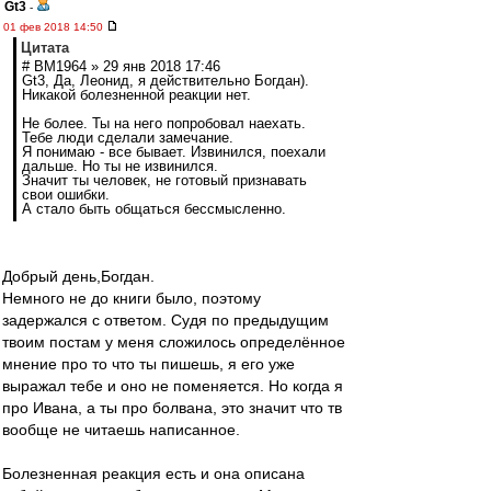
Gt3
-
01 фев 2018 14:50
Цитата
# BM1964 » 29 янв 2018 17:46
Gt3, Да, Леонид, я действительно Богдан).
Никакой болезненной реакции нет.
Не более. Ты на него попробовал наехать.
Тебе люди сделали замечание.
Я понимаю - все бывает. Извинился, поехали
дальше. Но ты не извинился.
Значит ты человек, не готовый признавать
свои ошибки.
А стало быть общаться бессмысленно.
Добрый день,Богдан.
Немного не до книги было, поэтому
задержался с ответом. Судя по предыдущим
твоим постам у меня сложилось определённое
мнение про то что ты пишешь, я его уже
выражал тебе и оно не поменяется. Но когда я
про Ивана, а ты про болвана, это значит что тв
вообще не читаешь написанное.
Болезненная реакция есть и она описана