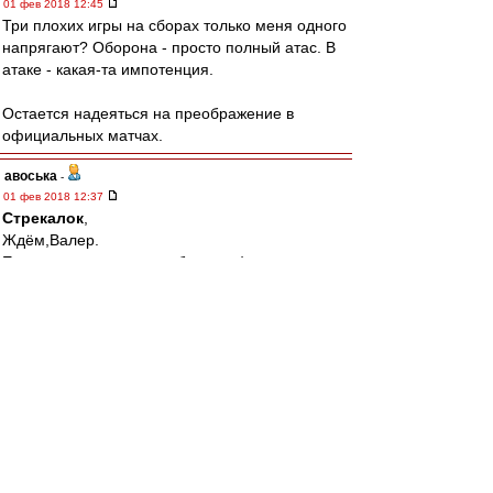
01 фев 2018 12:45
Три плохих игры на сборах только меня одного
напрягают? Оборона - просто полный атас. В
атаке - какая-та импотенция.
Остается надеяться на преображение в
официальных матчах.
авоська
-
01 фев 2018 12:37
Стрекалок
,
Ждём,Валер.
Если окажется столпом буду рад)
Tirox
-
01 фев 2018 12:11
Cтаканов » 01 фев 2018 11:23
в 20 лет марсело убрал роберто карлоса из
реала
Которому на тот момент стукнуло 34)))
BBKing
-