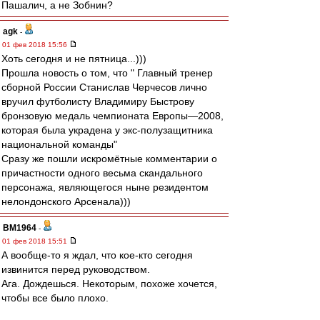
Пашалич, а не Зобнин?
agk
-
01 фев 2018 15:56
Хоть сегодня и не пятница...)))
Прошла новость о том, что " Главный тренер
сборной России Станислав Черчесов лично
вручил футболисту Владимиру Быстрову
бронзовую медаль чемпионата Европы—2008,
которая была украдена у экс-полузащитника
национальной команды"
Сразу же пошли искромётные комментарии о
причастности одного весьма скандального
персонажа, являющегося ныне резидентом
нелондонского Арсенала)))
BM1964
-
01 фев 2018 15:51
А вообще-то я ждал, что кое-кто сегодня
извинится перед руководством.
Ага. Дождешься. Некоторым, похоже хочется,
чтобы все было плохо.