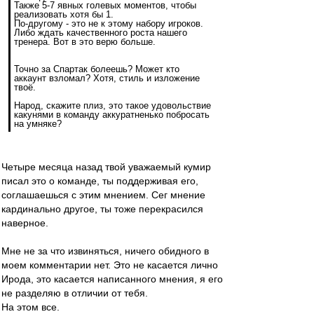
Также 5-7 явных голевых моментов, чтобы
реализовать хотя бы 1.
По-другому - это не к этому набору игроков.
Либо ждать качественного роста нашего
тренера. Вот в это верю больше.
Точно за Спартак болеешь? Может кто
аккаунт взломал? Хотя, стиль и изложение
твоё.
Народ, скажите плиз, это такое удовольствие
какунями в команду аккуратненько побросать
на умняке?
Четыре месяца назад твой уважаемый кумир
писал это о команде, ты поддерживая его,
соглашаешься с этим мнением. Сег мнение
кардинально другое, ты тоже перекрасился
наверное.
Мне не за что извиняться, ничего обидного в
моем комментарии нет. Это не касается лично
Ирода, это касается написанного мнения, я его
не разделяю в отличии от тебя.
На этом все.