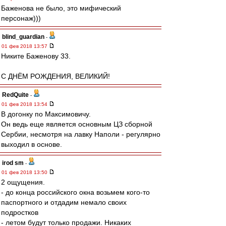
Баженова не было, это мифический
персонаж)))
blind_guardian
-
01 фев 2018 13:57
Никите Баженову 33.
С ДНЁМ РОЖДЕНИЯ, ВЕЛИКИЙ!
RedQuite
-
01 фев 2018 13:54
В догонку по Максимовичу.
Он ведь еще является основным ЦЗ сборной
Сербии, несмотря на лавку Наполи - регулярно
выходил в основе.
irod sm
-
01 фев 2018 13:50
2 ощущения.
- до конца российского окна возьмем кого-то
паспортного и отдадим немало своих
подростков
- летом будут только продажи. Никаких