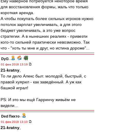
Ему наверное потребуется некоторое время
для восстановления формы, жаль что только
короткая аренда.
А чтобы покупать более сильных игроков нужно
потолок зарплат увеличивать, а для этого
бюджет увеличивать, а это уже вопрос
стратегии. А в нынешних реалиях - привезти
кого-то сильней практически невозможно. Так
что - "хоть ты мне и друг, но истина дороже"...
DyG
-
01 фев 2018 13:19
21-kratny
,
То ли дело Алекс был: молодой, быстрый, с
правой хуярил - как заведённый. А уж как
башкой играл!
PS: И это мы ещё Гарринчу живьём не
видели...
Ded Пихто
-
01 фев 2018 13:10
21-kratny
,