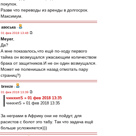
покупок.
Разве что переводы из аренды в долгосрок.
Максимум.
авоська
-
01 фев 2018 13:48
Meyer
,
Да?
А мне показалось,что ещё по-ходу первого
тайма он возмущался ужасающим количеством
брака от защитников.И не он один возмущался.
Может не поленишься назад отмотать пару
страниц?)
breeze
-
01 фев 2018 13:39
чннхнпS » 01 фев 2018 13:35
чннхнпS » 01 фев 2018 13:35
За неграми в Африку они не пойдут, для
расистов с болот это табу. Так что задача ещё
больше усложняется)))