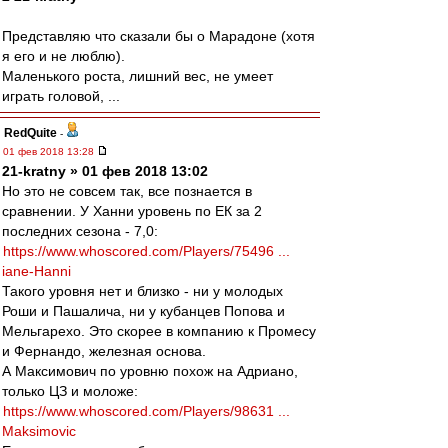
Представляю что сказали бы о Марадоне (хотя
я его и не люблю).
Маленького роста, лишний вес, не умеет
играть головой, ...
RedQuite
-
01 фев 2018 13:28
21-kratny » 01 фев 2018 13:02
Но это не совсем так, все познается в
сравнении. У Ханни уровень по ЕК за 2
последних сезона - 7,0:
https://www.whoscored.com/Players/75496 ...
iane-Hanni
Такого уровня нет и близко - ни у молодых
Роши и Пашалича, ни у кубанцев Попова и
Мельгарехо. Это скорее в компанию к Промесу
и Фернандо, железная основа.
А Максимович по уровню похож на Адриано,
только ЦЗ и моложе:
https://www.whoscored.com/Players/98631 ...
Maksimovic