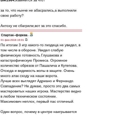
BM1964
,извинится за что?
за то, что нынче не абасрались,а выполнили
свою работу?
Антоху не сбагрили,вот за это спасибо.
Cпартак--форева
-
01 фев 2018 16:01
По итогам 3 игр какого-то пиздеца не увидел, в
том числе в обороне. Увидел слабую
физическую готовность Глушакова и
катастрофическую Промеса. Огромное
количество обрезов от Пашалича и Кутепова.
Отсюда и видимость жопы в защите. Очень
много атак сходу на наши ворота.
Лучше всех выглядят Адриано и Фернандо.
Совпадение? Не думаю, просто это два самых
мастеровитых наших игрока. Мастерство видно
в любом техническом состоянии.
Максимович неплох, первый пас отличный.
Один вопрос, почему в центре наигрывается