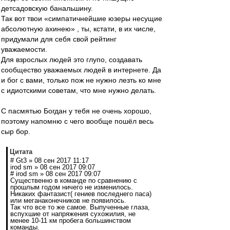
детсадовскую банальшину.
Так вот твои «симпатичнейшие юзеры несущие
абсолютную ахинею» , ты, кстати, в их числе,
придумали для себя свой рейтинг
уважаемости.
Для взрослых людей это глупо, создавать
сообщество уважаемых людей в интернете. Да
и бог с вами, только пож не нужно лезть ко мне
с идиотскими советам, что мне нужно делать.
С пасмятью Богдан у тебя не очень хорошо,
поэтому напомню с чего вообще пошёл весь
сыр бор.
Цитата
# Gt3 » 08 сен 2017 11:17
irod sm » 08 сен 2017 09:07
# irod sm » 08 сен 2017 09:07
Существенно в команде по сравнению с
прошлым годом ничего не изменилось.
Никаких фантазист( гениев последнего паса)
или меганаконечников не появилось.
Так что все то же самое. Выпученные глаза,
вспухшие от напряжения сухожилия, не
менее 10-11 км пробега большинством
команды.