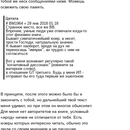
тобой же неск сообщениями ниже. Можешь
освежить свою память.
Цитата
# BM1964 » 29 янв 2018 01:18
Странное место, все же ВВ.
Впрочем, умные люди уже отмечали когда-то
этот феномен книги...
Бывает симпатичнейший юзер, а несет,
прости Господи, натуральную ахинею.
А бывает наоборот, вроде на дух не
переносишь "имярек", ан трудно с ним не
согласиться.
Вот у меня возникает регулярно такой
"когнитивный диссонанс" (извините за
матерное слово),
в отношении GT третьего. Будь у меня ИЛ -
отправил бы его туда первым же эшелоном.
В принципе, после этого можно было бы и
закончить с тобой, но дальнейший твой текст
меня удивил, но при этом он многое обьясняет.
Для меня нет авторитетов на книге, условный
«ирод» ничем не отличается от тебя. Есть
юзеры которых интересно читать, обычно это
люди со своим мнением и не пишущие