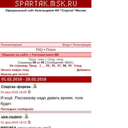
Официальный сайт болельщиков ФК "Спартак" Москва
Полная версия
Вход
•
Регистрация
FAQ
•
Поиск
Общение на сайте
Гостевая книга ВВ
»
Пред. тема
|
След. тема
Страница
98
из
99
[ Сообщений: 4923 ]
На страницу
Пред.
1
...
95
,
96
,
97
,
98
,
99
След.
Начать новую тему
Добавить
Версия для печати
01.02.2018 - 28.02.2018
Cпартак--форева
-
01 фев 2018 16:05
И ещё. Рассказову надо давать время, толк
будет.
Последнее сообщение
alek.vladimir
-
01 фев 2018 16:01