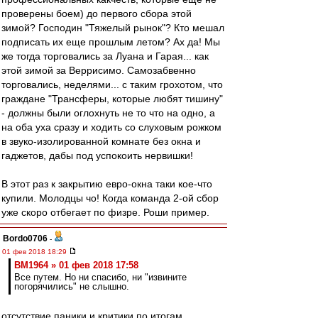
проверены боем) до первого сбора этой
зимой? Господин "Тяжелый рынок"? Кто мешал
подписать их еще прошлым летом? Ах да! Мы
же тогда торговались за Луана и Гарая... как
этой зимой за Веррисимо. Самозабвенно
торговались, неделями... с таким грохотом, что
граждане "Трансферы, которые любят тишину"
- должны были оглохнуть не то что на одно, а
на оба уха сразу и ходить со слуховым рожком
в звуко-изолированной комнате без окна и
гаджетов, дабы под успокоить нервишки!
В этот раз к закрытию евро-окна таки кое-что
купили. Молодцы чо! Когда команда 2-ой сбор
уже скоро отбегает по физре. Роши пример.
Bordo0706
-
01 фев 2018 18:29
BM1964 » 01 фев 2018 17:58
Все путем. Но ни спасибо, ни "извините
погорячились" не слышно.
отсутствие паники и критики по итогам