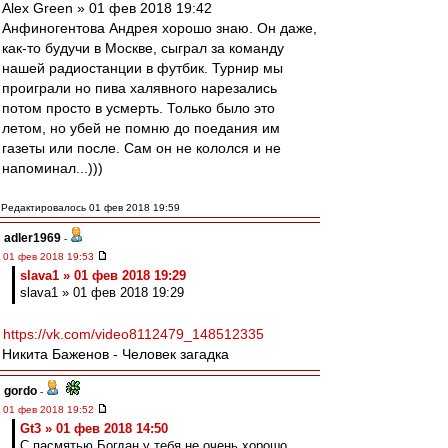
Alex Green » 01 фев 2018 19:42
Анфиногентова Андрея хорошо знаю. Он даже,
как-то будучи в Москве, сыграл за команду
нашей радиостанции в футбик. Турнир мы
проиграли но пива халявного нарезались
потом просто в усмерть. Только было это
летом, но убей не помню до поедания им
газеты или после. Сам он не кололся и не
напоминал...)))
Редактировалось 01 фев 2018 19:59
adler1969
-
01 фев 2018 19:53
slava1 » 01 фев 2018 19:29
slava1 » 01 фев 2018 19:29
https://vk.com/video8112479_148512335
Никита Баженов - Человек загадка
gordo
-
01 фев 2018 19:52
Gt3 » 01 фев 2018 14:50
С пасмятью Богдан у тебя не очень хорошо