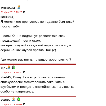
МосфОлд
-
01 фев 2018 19:23
BM1964
,
Я может чего пропустил, но недавно был такой
пост от тебя:
...если Ханни подпишут, распечатаю свой
предыдущий пост и съем,
как пресловутый канадский журналист в ходе
серии наших клубов против НХЛ (с)
Где можно взглянуть на видео мероприятия?
mp
-
01 фев 2018 19:20
vlad45
, Влад. Там еще Бокетти( к твоему
списку)вполне может решить закончить с
футболом и посидеть спокойненько на лавочке
особо не напрягаясь.
vlad45
-
01 фев 2018 19:03