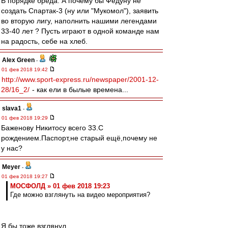
В порядке бреда. А почему бы Федуну не
создать Спартак-3 (ну или "Мукомол"), заявить
во вторую лигу, наполнить нашими легендами
33-40 лет ? Пусть играют в одной команде нам
на радость, себе на хлеб.
Alex Green
-
01 фев 2018 19:42
http://www.sport-express.ru/newspaper/2001-12-
28/16_2/
- как ели в былые времена...
slava1
-
01 фев 2018 19:29
Баженову Никитосу всего 33.С
рождением.Паспорт,не старый ещё,почему не
у нас?
Meyer
-
01 фев 2018 19:27
МОСФОЛД » 01 фев 2018 19:23
Где можно взглянуть на видео мероприятия?
Я бы тоже взглянул.