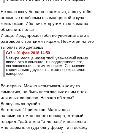
Не знаю как у Богдана с памятью, а вот у тебя
огромные проблемы с самооценкой и куча
комплексов. Ибо ничем другим твое хамство
объяснить нельзя.
И еще. Ирод просил тебя не упоминать его в
разговоре с третьими лицами. Несмотря на это
ты опять это делаешь:
Gt3 » 01 фев 2018 14:50
Четыре месяца назад твой уважаемый кумир
писал это о команде, ты поддерживая его,
соглашаешься с этим мнением. Сег мнение
кардинально другое, ты тоже перекрасился
наверное.
Во-первых. Можно испытывать к кому то
симпатию, но быть несогласных с ним в тех
или иных вопросах. Не знал об этом?
Волнуюсь за лукойл.
Во-вторых. “Прием тов. Мартынова
напоминает мне одного цензора, который
говорил: “дайте мне “отче наш” и позвольте
мне вырвать оттуда одну фразу - и я докажу