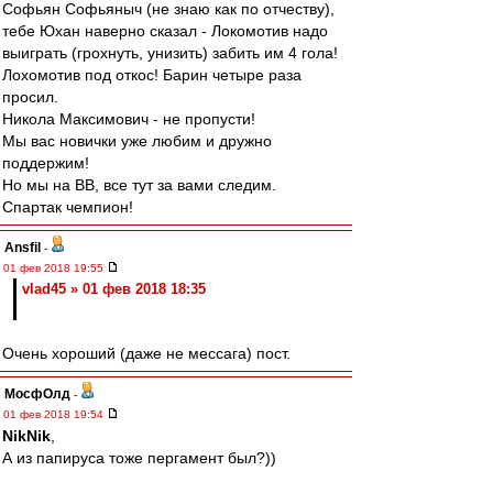
Софьян Софьяныч (не знаю как по отчеству),
тебе Юхан наверно сказал - Локомотив надо
выиграть (грохнуть, унизить) забить им 4 гола!
Лохомотив под откос! Барин четыре раза
просил.
Никола Максимович - не пропусти!
Мы вас новички уже любим и дружно
поддержим!
Но мы на ВВ, все тут за вами следим.
Спартак чемпион!
Ansfil
-
01 фев 2018 19:55
vlad45 » 01 фев 2018 18:35
Очень хороший (даже не мессага) пост.
МосфОлд
-
01 фев 2018 19:54
NikNik
,
А из папируса тоже пергамент был?))