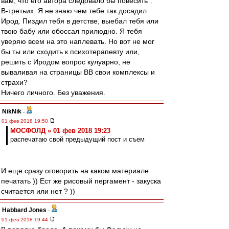
вам, что его автора следовало бы повесить”.
В-третьих. Я не знаю чем тебе так досадил
Ирод. Пиздил тебя в детстве, выебал тебя или
твою бабу или обоссал прилюдно. Я тебя
уверяю всем на это наплевать. Но вот не мог
бы ты или сходить к психотерапевту или,
решить с Иродом вопрос кулуарно, не
вываливая на страницы ВВ свои комплексы и
страхи?
Ничего личного. Без уважения.
NikNik
-
01 фев 2018 19:50
МОСФОЛД » 01 фев 2018 19:23
распечатаю свой предыдущий пост и съем
И еще сразу оговорить на каком материале
печатать )) Ест же рисовый пергамент - закуска
считается или нет ? ))
Habbard Jones
-
01 фев 2018 19:44