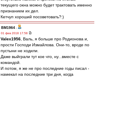
текущего окна можно будет трактовать именно
признанием их дел.
Кетчуп хороший посоветовать?:)
BM1964
-
01 фев 2018 17:58
Valex1956
, Валь, я больше про Родионова и,
прости Господи Измайлова. Они-то, вроде по
пустыни не ходили.
Даже выйграли тут кое что, ну...вместе с
командой.
И потом, я же не про последние годы писал -
намекал на последние три дня, когда
на них в очередной раз, видимо по инерции
вылили все что можно.
Может надо было подождать?
Вроде взяли двух приличных игроков, никого не
потеряли, есть еще время для "пачпортистов".
Все путем. Но ни спасибо, ни "извините
погорячились" не слышно.
Да это я так... риторически. Собственно ни от
кого ничего нового не жду.