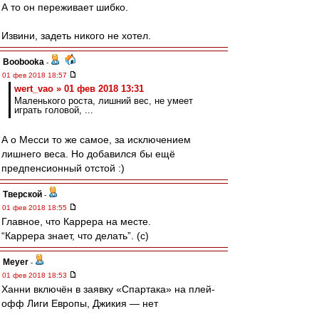
А то он переживает шибко.
Извини, задеть никого не хотел.
Boobooka
-
01 фев 2018 18:57
wert_vao » 01 фев 2018 13:31
Маленького роста, лишний вес, не умеет
играть головой, ...
А о Месси то же самое, за исключением
лишнего веса. Но добавился бы ещё
предпенсионный отстой :)
Тверской
-
01 фев 2018 18:55
Главное, что Каррера на месте.
“Каррера знает, что делать”. (с)
Meyer
-
01 фев 2018 18:53
Ханни включён в заявку «Спартака» на плей-
офф Лиги Европы, Джикия — нет