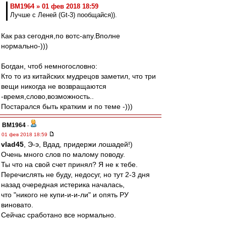
BM1964 » 01 фев 2018 18:59
Лучше с Леней (Gt-3) пообщайся)).
Как раз сегодня,по вотс-апу.Вполне
нормально-)))
Богдан, чтоб немногословно:
Кто то из китайских мудрецов заметил, что три
вещи никогда не возвращаются
-время,слово,возможность..
Постарался быть кратким и по теме -)))
BM1964
-
01 фев 2018 18:59
vlad45
, Э-э, Вдад, придержи лошадей!)
Очень много слов по малому поводу.
Ты что на свой счет принял? Я не к тебе.
Перечислять не буду, недосуг, но тут 2-3 дня
назад очередная истерика началась,
что "никого не купи-и-и-ли" и опять РУ
виновато.
Сейчас сработано все нормально.