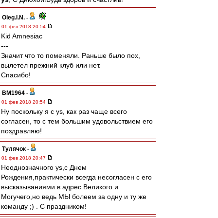
Oleg.I.N.
-
01 фев 2018 20:54
Kid Amnesiac
---
Значит что то поменяли. Раньше было пох,
вылетел прежний клуб или нет.
Спасибо!
BM1964
-
01 фев 2018 20:54
Ну поскольку я с ys, как раз чаще всего
согласен, то с тем большим удовольствием его
поздравляю!
Тулячок
-
01 фев 2018 20:47
Неоднозначного ys,с Днем
Рождения,практически всегда несогласен с его
высказываниями в адрес Великого и
Могучего,но ведь МЫ болеем за одну и ту же
команду ;) . С праздником!