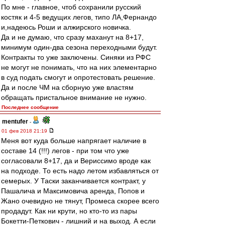
По мне - главное, чтоб сохранили русский
костяк и 4-5 ведущих легов, типо ЛА,Фернандо
и,надеюсь Роши и алжирского новичка.
Да и не думаю, что сразу маханут на 8+17,
минимум один-два сезона переходными будут.
Контракты то уже заключены. Синяки из РФС
не могут не понимать, что на них элементарно
в суд подать смогут и опротестовать решение.
Да и после ЧМ на сборную уже властям
обращать пристальное внимание не нужно.
Последнее сообщение
mentufer
-
01 фев 2018 21:19
Меня вот куда больше напрягает наличие в
составе 14 (!!!) легов - при том что уже
согласовали 8+17, да и Вериссимо вроде как
на подходе. То есть надо летом избавляться от
семерых. У Таски заканчивается контракт, у
Пашалича и Максимовича аренда, Попов и
Жано очевидно не тянут, Промеса скорее всего
продадут. Как ни крути, но кто-то из пары
Бокетти-Петкович - лишний и на выход. А если