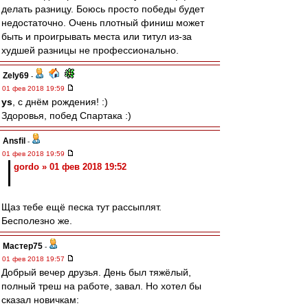
делать разницу. Боюсь просто победы будет
недостаточно. Очень плотный финиш может
быть и проигрывать места или титул из-за
худшей разницы не профессионально.
Zely69
-
01 фев 2018 19:59
ys
, с днём рождения! :)
Здоровья, побед Спартака :)
Ansfil
-
01 фев 2018 19:59
gordo » 01 фев 2018 19:52
Щаз тебе ещё песка тут рассыплят.
Бесполезно же.
Мастер75
-
01 фев 2018 19:57
Добрый вечер друзья. День был тяжёлый,
полный треш на работе, завал. Но хотел бы
сказал новичкам: