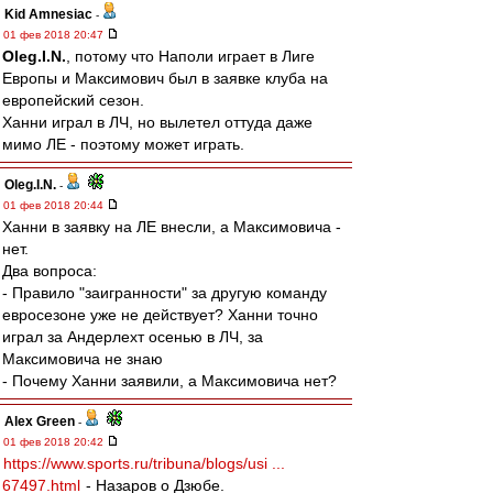
Kid Amnesiac
-
01 фев 2018 20:47
Oleg.I.N.
, потому что Наполи играет в Лиге
Европы и Максимович был в заявке клуба на
европейский сезон.
Ханни играл в ЛЧ, но вылетел оттуда даже
мимо ЛЕ - поэтому может играть.
Oleg.I.N.
-
01 фев 2018 20:44
Ханни в заявку на ЛЕ внесли, а Максимовича -
нет.
Два вопроса:
- Правило "заигранности" за другую команду
евросезоне уже не действует? Ханни точно
играл за Андерлехт осенью в ЛЧ, за
Максимовича не знаю
- Почему Ханни заявили, а Максимовича нет?
Alex Green
-
01 фев 2018 20:42
https://www.sports.ru/tribuna/blogs/usi ...
67497.html
- Назаров о Дзюбе.