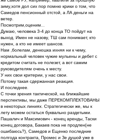
же самое РУ, например, хвалили за прошлую
зиму,хотя дол сих пор помню крики о том, что
Самедов пенсионный отстой, а ЛА деньги на
ветер.
Посмотрим,оценим...
Думаю, человека 3-4 до конца ТО пойдут на
выход. Имен не назову, ТШ сам понимает, кто
нужен, а кто не имеет шансов.
Нам ,болелам, денюшка ихняя ни к чему,
нормальный человек чужие мульены и дебет с
кредитом считать не полезет, а вот самим
руководителям очень к месту.
У них свои критерии, у нас свои.
Потому такая сдержанная реакция.
И последнее.
С точки зрения тактической, на ближайшие
перспективы, мы даже ПЕРЕКОМПЛЕКТОВАНЫ
в некоторых линиях. Стратегически же, мы к
лету можем остаться буквально раздетыми.
Пашалич и Максимович - конец аренды, Таски
конец договора, Бакаев пока не продлен(не
ошибаюсь?), Самедов и Ещенко последние
полгода контракта, Промес и Зе душой уже в