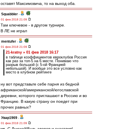
оставят Максимовича, то на выход оба.
Squabbler
-
01 фев 2018 21:09
Там ключевое - в другом турнире.
В ЛЕ не играл
mentufer
-
01 фев 2018 21:09
21-kratny » 01 фев 2018 16:17
в таблице коэффициентов евроклубов Россия
как раз за топ-5 на 6 месте. Понимаю что
разрыв большой (с 5-ой Францией
небольшой). И вообще это все условно как
место в клубном рейтинге
ну вот представьте себе парня из бедной
африканской/американской/югославской
деревни, которого приглашают в Россию и во
Францию. В какую страну он поедет при
прочих равных?
Увар1969
-
01 фев 2018 21:09
ys
, С Днюхой!Будь здоров и счастлив!