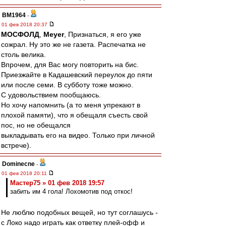
BM1964
-
01 фев 2018 20:37
МОСФОЛД
,
Meyer
, Признаться, я его уже
сожрал. Ну это же не газета. Распечатка не
столь велика.
Впрочем, для Вас могу повторить на бис.
Приезжайте в Кадашевский переулок до пяти
или после семи. В субботу тоже можно.
С удовольствием пообщаюсь.
Но хочу напомнить (а то меня упрекают в
плохой памяти), что я обещаля съесть свой
пос, но не обещался
выкладывать его на видео. Только при личной
встрече).
Dominecne
-
01 фев 2018 20:11
Мастер75 » 01 фев 2018 19:57
забить им 4 гола! Лохомотив под откос!
Не люблю подобных вещей, но тут соглашусь -
с Локо надо играть как ответку плей-офф и