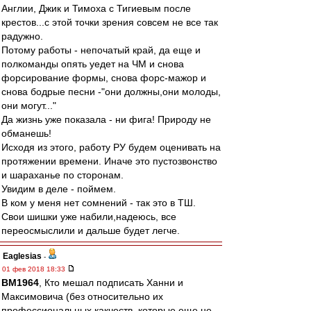
Англии, Джик и Тимоха с Тигиевым после
крестов...с этой точки зрения совсем не все так
радужно.
Потому работы - непочатый край, да еще и
полкоманды опять уедет на ЧМ и снова
форсирование формы, снова форс-мажор и
снова бодрые песни -"они должны,они молоды,
они могут..."
Да жизнь уже показала - ни фига! Природу не
обманешь!
Исходя из этого, работу РУ будем оценивать на
протяжении времени. Иначе это пустозвонство
и шараханье по сторонам.
Увидим в деле - поймем.
В ком у меня нет сомнений - так это в ТШ.
Свои шишки уже набили,надеюсь, все
переосмыслили и дальше будет легче.
Eaglesias
-
01 фев 2018 18:33
BM1964
, Кто мешал подписать Ханни и
Максимовича (без относительно их
профессиональных какчеств, которые еще не