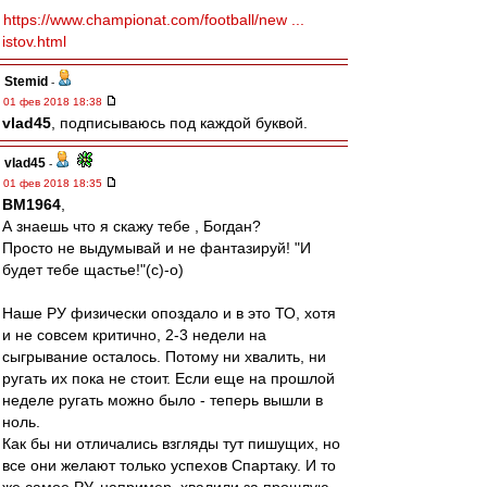
https://www.championat.com/football/new ...
istov.html
Stemid
-
01 фев 2018 18:38
vlad45
, подписываюсь под каждой буквой.
vlad45
-
01 фев 2018 18:35
BM1964
,
А знаешь что я скажу тебе , Богдан?
Просто не выдумывай и не фантазируй! "И
будет тебе щастье!"(с)-о)
Наше РУ физически опоздало и в это ТО, хотя
и не совсем критично, 2-3 недели на
сыгрывание осталось. Потому ни хвалить, ни
ругать их пока не стоит. Если еще на прошлой
неделе ругать можно было - теперь вышли в
ноль.
Как бы ни отличались взгляды тут пишущих, но
все они желают только успехов Спартаку. И то