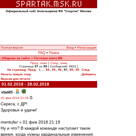
Официальный сайт болельщиков ФК "Спартак" Москва
Полная версия
Вход
•
Регистрация
FAQ
•
Поиск
Общение на сайте
Гостевая книга ВВ
»
Пред. тема
|
След. тема
Страница
97
из
99
[ Сообщений: 4923 ]
На страницу
Пред.
1
...
94
,
95
,
96
,
97
,
98
,
99
След.
Начать новую тему
Добавить
Версия для печати
01.02.2018 - 28.02.2018
vlad45
-
01 фев 2018 21:29
Серега, с ДР!
Здоровья и удачи!
mentufer » 01 фев 2018 21:19
Ну и что? В каждой команде наступает такое
время, когда нужны кардинальные изменения.