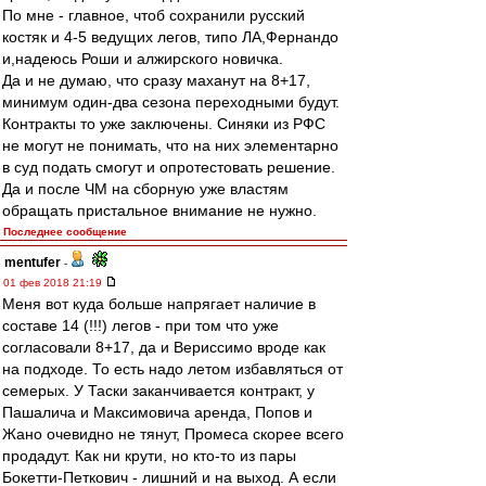
По мне - главное, чтоб сохранили русский
костяк и 4-5 ведущих легов, типо ЛА,Фернандо
и,надеюсь Роши и алжирского новичка.
Да и не думаю, что сразу маханут на 8+17,
минимум один-два сезона переходными будут.
Контракты то уже заключены. Синяки из РФС
не могут не понимать, что на них элементарно
в суд подать смогут и опротестовать решение.
Да и после ЧМ на сборную уже властям
обращать пристальное внимание не нужно.
Последнее сообщение
mentufer
-
01 фев 2018 21:19
Меня вот куда больше напрягает наличие в
составе 14 (!!!) легов - при том что уже
согласовали 8+17, да и Вериссимо вроде как
на подходе. То есть надо летом избавляться от
семерых. У Таски заканчивается контракт, у
Пашалича и Максимовича аренда, Попов и
Жано очевидно не тянут, Промеса скорее всего
продадут. Как ни крути, но кто-то из пары
Бокетти-Петкович - лишний и на выход. А если