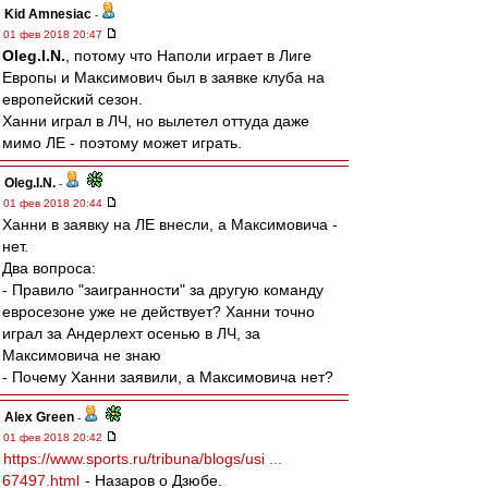
Kid Amnesiac
-
01 фев 2018 20:47
Oleg.I.N.
, потому что Наполи играет в Лиге
Европы и Максимович был в заявке клуба на
европейский сезон.
Ханни играл в ЛЧ, но вылетел оттуда даже
мимо ЛЕ - поэтому может играть.
Oleg.I.N.
-
01 фев 2018 20:44
Ханни в заявку на ЛЕ внесли, а Максимовича -
нет.
Два вопроса:
- Правило "заигранности" за другую команду
евросезоне уже не действует? Ханни точно
играл за Андерлехт осенью в ЛЧ, за
Максимовича не знаю
- Почему Ханни заявили, а Максимовича нет?
Alex Green
-
01 фев 2018 20:42
https://www.sports.ru/tribuna/blogs/usi ...
67497.html
- Назаров о Дзюбе.