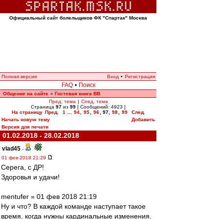
Официальный сайт болельщиков ФК "Спартак" Москва
Полная версия
Вход
•
Регистрация
FAQ
•
Поиск
Общение на сайте
Гостевая книга ВВ
»
Пред. тема
|
След. тема
Страница
97
из
99
[ Сообщений: 4923 ]
На страницу
Пред.
1
...
94
,
95
,
96
,
97
,
98
,
99
След.
Начать новую тему
Добавить
Версия для печати
01.02.2018 - 28.02.2018
vlad45
-
01 фев 2018 21:29
Серега, с ДР!
Здоровья и удачи!
mentufer » 01 фев 2018 21:19
Ну и что? В каждой команде наступает такое
время, когда нужны кардинальные изменения.