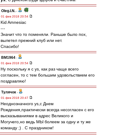
Oleg.I.N.
-
01 фев 2018 20:54
Kid Amnesiac
---
Значит что то поменяли. Раньше было пох,
вылетел прежний клуб или нет.
Спасибо!
BM1964
-
01 фев 2018 20:54
Ну поскольку я с ys, как раз чаще всего
согласен, то с тем большим удовольствием его
поздравляю!
Тулячок
-
01 фев 2018 20:47
Неоднозначного ys,с Днем
Рождения,практически всегда несогласен с его
высказываниями в адрес Великого и
Могучего,но ведь МЫ болеем за одну и ту же
команду ;) . С праздником!