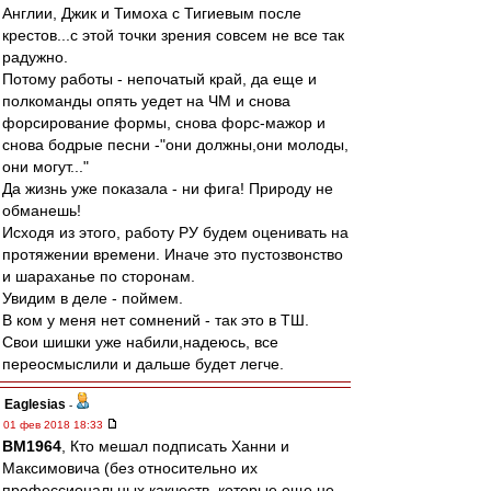
Англии, Джик и Тимоха с Тигиевым после
крестов...с этой точки зрения совсем не все так
радужно.
Потому работы - непочатый край, да еще и
полкоманды опять уедет на ЧМ и снова
форсирование формы, снова форс-мажор и
снова бодрые песни -"они должны,они молоды,
они могут..."
Да жизнь уже показала - ни фига! Природу не
обманешь!
Исходя из этого, работу РУ будем оценивать на
протяжении времени. Иначе это пустозвонство
и шараханье по сторонам.
Увидим в деле - поймем.
В ком у меня нет сомнений - так это в ТШ.
Свои шишки уже набили,надеюсь, все
переосмыслили и дальше будет легче.
Eaglesias
-
01 фев 2018 18:33
BM1964
, Кто мешал подписать Ханни и
Максимовича (без относительно их
профессиональных какчеств, которые еще не