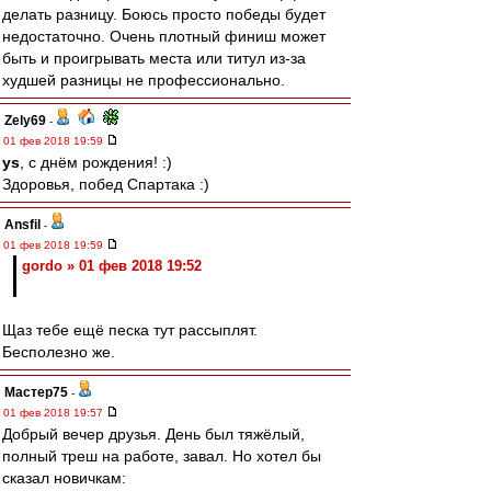
делать разницу. Боюсь просто победы будет
недостаточно. Очень плотный финиш может
быть и проигрывать места или титул из-за
худшей разницы не профессионально.
Zely69
-
01 фев 2018 19:59
ys
, с днём рождения! :)
Здоровья, побед Спартака :)
Ansfil
-
01 фев 2018 19:59
gordo » 01 фев 2018 19:52
Щаз тебе ещё песка тут рассыплят.
Бесполезно же.
Мастер75
-
01 фев 2018 19:57
Добрый вечер друзья. День был тяжёлый,
полный треш на работе, завал. Но хотел бы
сказал новичкам: