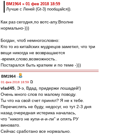
BM1964 » 01 фев 2018 18:59
Лучше с Леней (Gt-3) пообщайся)).
Как раз сегодня,по вотс-апу.Вполне
нормально-)))
Богдан, чтоб немногословно:
Кто то из китайских мудрецов заметил, что три
вещи никогда не возвращаются
-время,слово,возможность..
Постарался быть кратким и по теме -)))
BM1964
-
01 фев 2018 18:59
vlad45
, Э-э, Вдад, придержи лошадей!)
Очень много слов по малому поводу.
Ты что на свой счет принял? Я не к тебе.
Перечислять не буду, недосуг, но тут 2-3 дня
назад очередная истерика началась,
что "никого не купи-и-и-ли" и опять РУ
виновато.
Сейчас сработано все нормально.