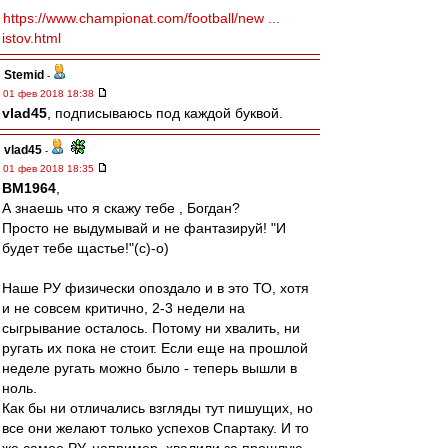
https://www.championat.com/football/new ...
istov.html
Stemid
-
01 фев 2018 18:38
vlad45
, подписываюсь под каждой буквой.
vlad45
-
01 фев 2018 18:35
BM1964
,
А знаешь что я скажу тебе , Богдан?
Просто не выдумывай и не фантазируй! "И
будет тебе щастье!"(с)-о)
Наше РУ физически опоздало и в это ТО, хотя
и не совсем критично, 2-3 недели на
сыгрывание осталось. Потому ни хвалить, ни
ругать их пока не стоит. Если еще на прошлой
неделе ругать можно было - теперь вышли в
ноль.
Как бы ни отличались взгляды тут пишущих, но
все они желают только успехов Спартаку. И то