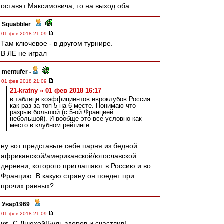
оставят Максимовича, то на выход оба.
Squabbler
-
01 фев 2018 21:09
Там ключевое - в другом турнире.
В ЛЕ не играл
mentufer
-
01 фев 2018 21:09
21-kratny » 01 фев 2018 16:17
в таблице коэффициентов евроклубов Россия
как раз за топ-5 на 6 месте. Понимаю что
разрыв большой (с 5-ой Францией
небольшой). И вообще это все условно как
место в клубном рейтинге
ну вот представьте себе парня из бедной
африканской/американской/югославской
деревни, которого приглашают в Россию и во
Францию. В какую страну он поедет при
прочих равных?
Увар1969
-
01 фев 2018 21:09
ys
, С Днюхой!Будь здоров и счастлив!