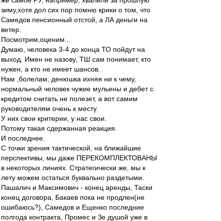
же самое РУ, например, хвалили за прошлую
зиму,хотя дол сих пор помню крики о том, что
Самедов пенсионный отстой, а ЛА деньги на
ветер.
Посмотрим,оценим...
Думаю, человека 3-4 до конца ТО пойдут на
выход. Имен не назову, ТШ сам понимает, кто
нужен, а кто не имеет шансов.
Нам ,болелам, денюшка ихняя ни к чему,
нормальный человек чужие мульены и дебет с
кредитом считать не полезет, а вот самим
руководителям очень к месту.
У них свои критерии, у нас свои.
Потому такая сдержанная реакция.
И последнее.
С точки зрения тактической, на ближайшие
перспективы, мы даже ПЕРЕКОМПЛЕКТОВАНЫ
в некоторых линиях. Стратегически же, мы к
лету можем остаться буквально раздетыми.
Пашалич и Максимович - конец аренды, Таски
конец договора, Бакаев пока не продлен(не
ошибаюсь?), Самедов и Ещенко последние
полгода контракта, Промес и Зе душой уже в