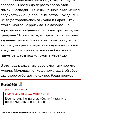
проверены боем) до первого сбора этой
зимой? Господин "Тяжелый рынок"? Кто мешал
подписать их еще прошлым летом? Ах да! Мы
же тогда торговались за Луана и Гарая... как
этой зимой за Веррисимо. Самозабвенно
торговались, неделями... с таким грохотом, что
граждане "Трансферы, которые любят тишину"
- должны были оглохнуть не то что на одно, а
на оба уха сразу и ходить со слуховым рожком
в звуко-изолированной комнате без окна и
гаджетов, дабы под успокоить нервишки!
В этот раз к закрытию евро-окна таки кое-что
купили. Молодцы чо! Когда команда 2-ой сбор
уже скоро отбегает по физре. Роши пример.
Bordo0706
-
01 фев 2018 18:29
BM1964 » 01 фев 2018 17:58
Все путем. Но ни спасибо, ни "извините
погорячились" не слышно.
отсутствие паники и критики по итогам