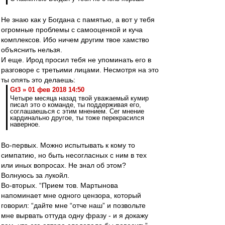
Не знаю как у Богдана с памятью, а вот у тебя
огромные проблемы с самооценкой и куча
комплексов. Ибо ничем другим твое хамство
объяснить нельзя.
И еще. Ирод просил тебя не упоминать его в
разговоре с третьими лицами. Несмотря на это
ты опять это делаешь:
Gt3 » 01 фев 2018 14:50
Четыре месяца назад твой уважаемый кумир
писал это о команде, ты поддерживая его,
соглашаешься с этим мнением. Сег мнение
кардинально другое, ты тоже перекрасился
наверное.
Во-первых. Можно испытывать к кому то
симпатию, но быть несогласных с ним в тех
или иных вопросах. Не знал об этом?
Волнуюсь за лукойл.
Во-вторых. “Прием тов. Мартынова
напоминает мне одного цензора, который
говорил: “дайте мне “отче наш” и позвольте
мне вырвать оттуда одну фразу - и я докажу