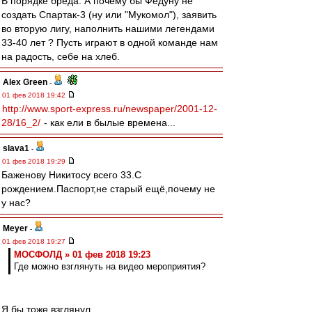
В порядке бреда. А почему бы Федуну не
создать Спартак-3 (ну или "Мукомол"), заявить
во вторую лигу, наполнить нашими легендами
33-40 лет ? Пусть играют в одной команде нам
на радость, себе на хлеб.
Alex Green
-
01 фев 2018 19:42
http://www.sport-express.ru/newspaper/2001-12-
28/16_2/
- как ели в былые времена...
slava1
-
01 фев 2018 19:29
Баженову Никитосу всего 33.С
рождением.Паспорт,не старый ещё,почему не
у нас?
Meyer
-
01 фев 2018 19:27
МОСФОЛД » 01 фев 2018 19:23
Где можно взглянуть на видео мероприятия?
Я бы тоже взглянул.