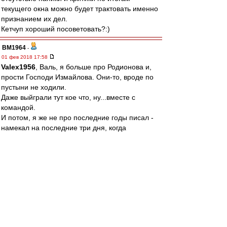
текущего окна можно будет трактовать именно
признанием их дел.
Кетчуп хороший посоветовать?:)
BM1964
-
01 фев 2018 17:58
Valex1956
, Валь, я больше про Родионова и,
прости Господи Измайлова. Они-то, вроде по
пустыни не ходили.
Даже выйграли тут кое что, ну...вместе с
командой.
И потом, я же не про последние годы писал -
намекал на последние три дня, когда
на них в очередной раз, видимо по инерции
вылили все что можно.
Может надо было подождать?
Вроде взяли двух приличных игроков, никого не
потеряли, есть еще время для "пачпортистов".
Все путем. Но ни спасибо, ни "извините
погорячились" не слышно.
Да это я так... риторически. Собственно ни от
кого ничего нового не жду.