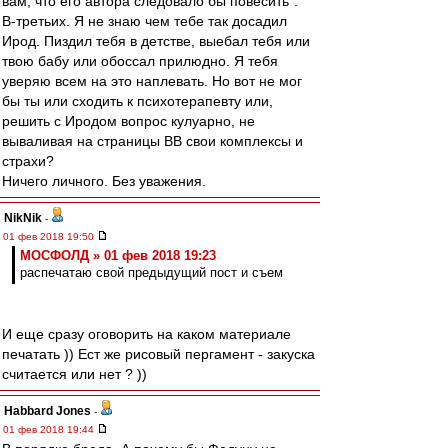
вам, что его автора следовало бы повесить”.
В-третьих. Я не знаю чем тебе так досадил
Ирод. Пиздил тебя в детстве, выебал тебя или
твою бабу или обоссал прилюдно. Я тебя
уверяю всем на это наплевать. Но вот не мог
бы ты или сходить к психотерапевту или,
решить с Иродом вопрос кулуарно, не
вываливая на страницы ВВ свои комплексы и
страхи?
Ничего личного. Без уважения.
NikNik
-
01 фев 2018 19:50
МОСФОЛД » 01 фев 2018 19:23
распечатаю свой предыдущий пост и съем
И еще сразу оговорить на каком материале
печатать )) Ест же рисовый пергамент - закуска
считается или нет ? ))
Habbard Jones
-
01 фев 2018 19:44