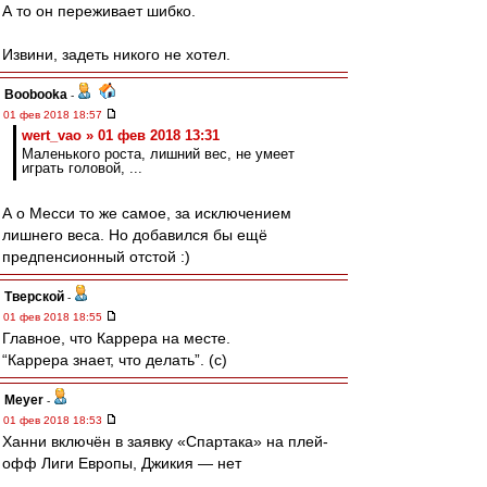
А то он переживает шибко.
Извини, задеть никого не хотел.
Boobooka
-
01 фев 2018 18:57
wert_vao » 01 фев 2018 13:31
Маленького роста, лишний вес, не умеет
играть головой, ...
А о Месси то же самое, за исключением
лишнего веса. Но добавился бы ещё
предпенсионный отстой :)
Тверской
-
01 фев 2018 18:55
Главное, что Каррера на месте.
“Каррера знает, что делать”. (с)
Meyer
-
01 фев 2018 18:53
Ханни включён в заявку «Спартака» на плей-
офф Лиги Европы, Джикия — нет