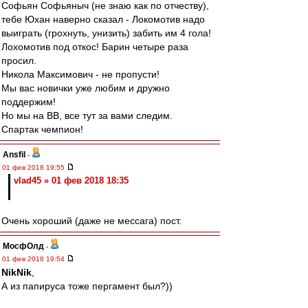
Софьян Софьяныч (не знаю как по отчеству),
тебе Юхан наверно сказал - Локомотив надо
выиграть (грохнуть, унизить) забить им 4 гола!
Лохомотив под откос! Барин четыре раза
просил.
Никола Максимович - не пропусти!
Мы вас новички уже любим и дружно
поддержим!
Но мы на ВВ, все тут за вами следим.
Спартак чемпион!
Ansfil
-
01 фев 2018 19:55
vlad45 » 01 фев 2018 18:35
Очень хороший (даже не мессага) пост.
МосфОлд
-
01 фев 2018 19:54
NikNik
,
А из папируса тоже пергамент был?))