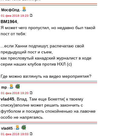
МосфОлд
-
01 фев 2018 19:23
BM1964
,
Я может чего пропустил, но недавно был такой
пост от тебя:
...если Ханни подпишут, распечатаю свой
предыдущий пост и съем,
как пресловутый канадский журналист в ходе
серии наших клубов против НХЛ (с)
Где можно взглянуть на видео мероприятия?
mp
-
01 фев 2018 19:20
vlad45
, Влад. Там еще Бокетти( к твоему
списку)вполне может решить закончить с
футболом и посидеть спокойненько на лавочке
особо не напрягаясь.
vlad45
-
01 фев 2018 19:03