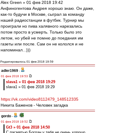
Alex Green » 01 фев 2018 19:42
Анфиногентова Андрея хорошо знаю. Он даже,
как-то будучи в Москве, сыграл за команду
нашей радиостанции в футбик. Турнир мы
проиграли но пива халявного нарезались
потом просто в усмерть. Только было это
летом, но убей не помню до поедания им
газеты или после. Сам он не кололся и не
напоминал...)))
Редактировалось 01 фев 2018 19:59
adler1969
-
01 фев 2018 19:53
slava1 » 01 фев 2018 19:29
slava1 » 01 фев 2018 19:29
https://vk.com/video8112479_148512335
Никита Баженов - Человек загадка
gordo
-
01 фев 2018 19:52
Gt3 » 01 фев 2018 14:50
С пасмятью Богдан у тебя не очень хорошо