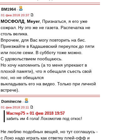
BM1964
-
01 фев 2018 20:37
МОСФОЛД
,
Meyer
, Признаться, я его уже
сожрал. Ну это же не газета. Распечатка не
столь велика.
Впрочем, для Вас могу повторить на бис.
Приезжайте в Кадашевский переулок до пяти
или после семи. В субботу тоже можно.
С удовольствием пообщаюсь.
Но хочу напомнить (а то меня упрекают в
плохой памяти), что я обещаля съесть свой
пос, но не обещался
выкладывать его на видео. Только при личной
встрече).
Dominecne
-
01 фев 2018 20:11
Мастер75 » 01 фев 2018 19:57
забить им 4 гола! Лохомотив под откос!
Не люблю подобных вещей, но тут соглашусь -
с Локо надо играть как ответку плей-офф и