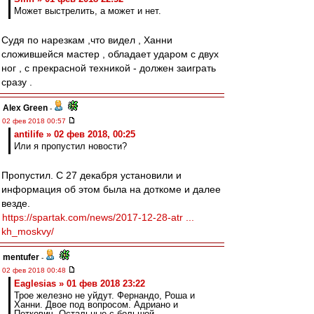
Может выстрелить, а может и нет.
Судя по нарезкам ,что видел , Ханни
сложившейся мастер , обладает ударом с двух
ног , с прекрасной техникой - должен заиграть
сразу .
Alex Green
-
02 фев 2018 00:57
antilife » 02 фев 2018, 00:25
Или я пропустил новости?
Пропустил. С 27 декабря установили и
информация об этом была на доткоме и далее
везде.
https://spartak.com/news/2017-12-28-atr ...
kh_moskvy/
mentufer
-
02 фев 2018 00:48
Eaglesias » 01 фев 2018 23:22
Трое железно не уйдут. Фернандо, Роша и
Ханни. Двое под вопросом. Адриано и
Петкович. Остальные с большой