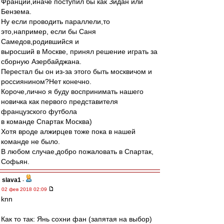
Франции,иначе поступил бы как Зидан или
Бензема.
Ну если проводить параллели,то
это,например, если бы Саня
Самедов,родившийся и
выросший в Москве, принял решение играть за
сборную Азербайджана.
Перестал бы он из-за этого быть москвичом и
россиянином?Нет конечно.
Короче,лично я буду воспринимать нашего
новичка как первого представителя
французского футбола
в команде Спартак Москва)
Хотя вроде алжирцев тоже пока в нашей
команде не было.
В любом случае,добро пожаловать в Спартак,
Софьян.
slava1
-
02 фев 2018 02:09
knn
Как то так: Янь сохни фан (запятая на выбор)