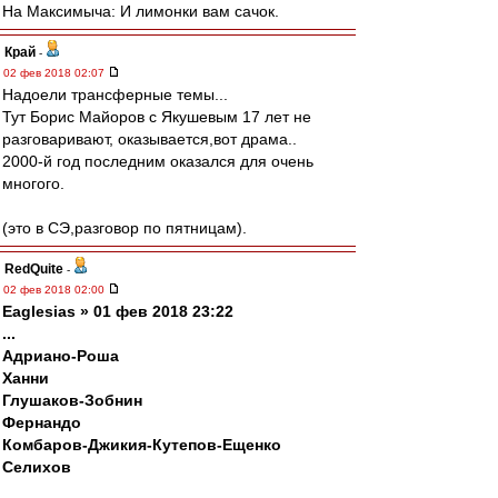
На Максимыча: И лимонки вам сачок.
Край
-
02 фев 2018 02:07
Надоели трансферные темы...
Тут Борис Майоров с Якушевым 17 лет не
разговаривают, оказывается,вот драма..
2000-й год последним оказался для очень
многого.
(это в СЭ,разговор по пятницам).
RedQuite
-
02 фев 2018 02:00
Eaglesias » 01 фев 2018 23:22
...
Адриано-Роша
Ханни
Глушаков-Зобнин
Фернандо
Комбаров-Джикия-Кутепов-Ещенко
Селихов