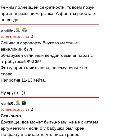
Режим полнейшей секретности, тк всем позуй
при зп в разы ниже рынка. А фанаты работают
не везде
antilife
-
02 фев 2018 00:14
Сейчас в аэропорту Внуково местные
авиалинии был
обнаружен отличный вендинговый аппарат с
атрибутикой ФКСМ!
Фотку приаттачить низя, посему верьте на
слово.
Напротив 11-13 гейта.
Ну круто :-))
vlad45
-
02 фев 2018 00:14
Cтаканов
,
Дружище, всё может быть,но мы же не считаем
аргументом - если б у бабушки был хрен.
По факту я считаю то,что писал ранее: