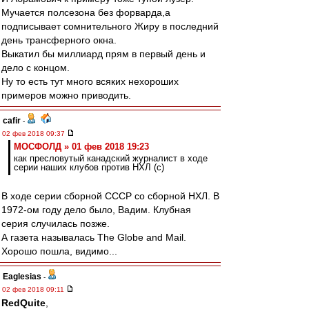
Мучается полсезона без форварда,а
подписывает сомнительного Жиру в последний
день трансферного окна.
Выкатил бы миллиард прям в первый день и
дело с концом.
Ну то есть тут много всяких нехороших
примеров можно приводить.
cafir
-
02 фев 2018 09:37
МОСФОЛД » 01 фев 2018 19:23
как пресловутый канадский журналист в ходе
серии наших клубов против НХЛ (с)
В ходе серии сборной СССР со сборной НХЛ. В
1972-ом году дело было, Вадим. Клубная
серия случилась позже.
А газета называлась The Globe and Mail.
Хорошо пошла, видимо...
Eaglesias
-
02 фев 2018 09:11
RedQuite
,