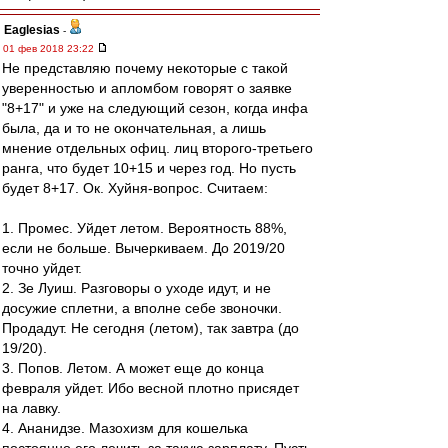
Eaglesias
-
01 фев 2018 23:22
Не представляю почему некоторые с такой
уверенностью и апломбом говорят о заявке
"8+17" и уже на следующий сезон, когда инфа
была, да и то не окончательная, а лишь
мнение отдельных офиц. лиц второго-третьего
ранга, что будет 10+15 и через год. Но пусть
будет 8+17. Ок. Хуйня-вопрос. Считаем:
1. Промес. Уйдет летом. Вероятность 88%,
если не больше. Вычеркиваем. До 2019/20
точно уйдет.
2. Зе Луиш. Разговоры о уходе идут, и не
досужие сплетни, а вполне себе звоночки.
Продадут. Не сегодня (летом), так завтра (до
19/20).
3. Попов. Летом. А может еще до конца
февраля уйдет. Ибо весной плотно присядет
на лавку.
4. Ананидзе. Мазохизм для кошелька