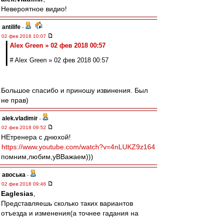
Невероятное видио!
antilife
-
02 фев 2018 10:07
Alex Green » 02 фев 2018 00:57
# Alex Green » 02 фев 2018 00:57
Большое спасибо и приношу извинения. Был
не прав)
alek.vladimir
-
02 фев 2018 09:52
НЕтренера с днюхой!
https://www.youtube.com/watch?v=4nLUKZ9z164
помним,любим,уВВажаем)))
авоська
-
02 фев 2018 09:46
Eaglesias
,
Представляешь сколько таких вариантов
отъезда и изменения(а точнее гадания на