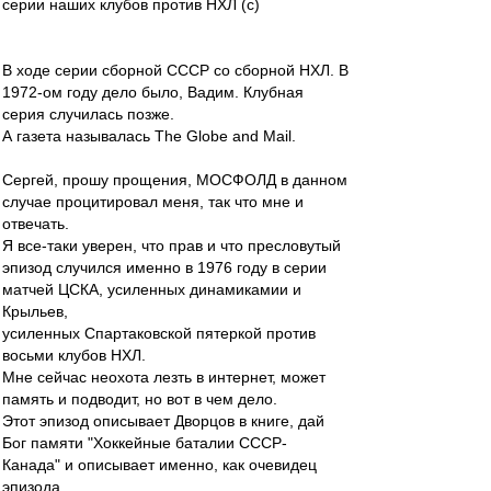
серии наших клубов против НХЛ (с)
В ходе серии сборной СССР со сборной НХЛ. В
1972-ом году дело было, Вадим. Клубная
серия случилась позже.
А газета называлась The Globe and Mail.
Сергей, прошу прощения, МОСФОЛД в данном
случае процитировал меня, так что мне и
отвечать.
Я все-таки уверен, что прав и что пресловутый
эпизод случился именно в 1976 году в серии
матчей ЦСКА, усиленных динамикамии и
Крыльев,
усиленных Спартаковской пятеркой против
восьми клубов НХЛ.
Мне сейчас неохота лезть в интернет, может
память и подводит, но вот в чем дело.
Этот эпизод описывает Дворцов в книге, дай
Бог памяти "Хоккейные баталии СССР-
Канада" и описывает именно, как очевидец
эпизода.