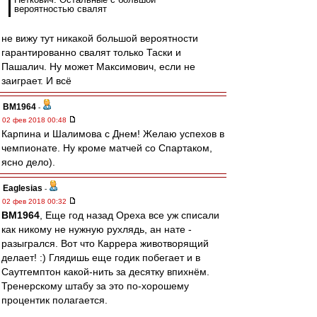
вероятностью свалят
не вижу тут никакой большой вероятности
гарантированно свалят только Таски и
Пашалич. Ну может Максимович, если не
заиграет. И всё
BM1964
-
02 фев 2018 00:48
Карпина и Шалимова с Днем! Желаю успехов в
чемпионате. Ну кроме матчей со Спартаком,
ясно дело).
Eaglesias
-
02 фев 2018 00:32
BM1964
, Еще год назад Ореха все уж списали
как никому не нужную рухлядь, ан нате -
разыгрался. Вот что Каррера животворящий
делает! :) Глядишь еще годик побегает и в
Саутгемптон какой-нить за десятку впихнём.
Тренерскому штабу за это по-хорошему
процентик полагается.