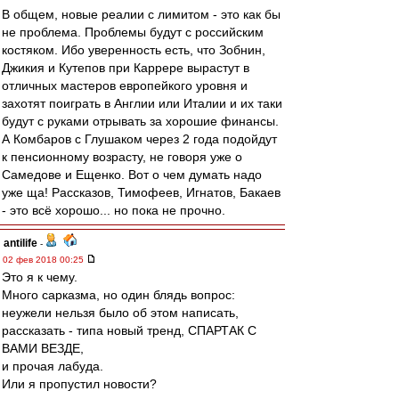
В общем, новые реалии с лимитом - это как бы
не проблема. Проблемы будут с российским
костяком. Ибо уверенность есть, что Зобнин,
Джикия и Кутепов при Каррере вырастут в
отличных мастеров европейкого уровня и
захотят поиграть в Англии или Италии и их таки
будут с руками отрывать за хорошие финансы.
А Комбаров с Глушаком через 2 года подойдут
к пенсионному возрасту, не говоря уже о
Самедове и Ещенко. Вот о чем думать надо
уже ща! Рассказов, Тимофеев, Игнатов, Бакаев
- это всё хорошо... но пока не прочно.
antilife
-
02 фев 2018 00:25
Это я к чему.
Много сарказма, но один блядь вопрос:
неужели нельзя было об этом написать,
рассказать - типа новый тренд, СПАРТАК С
ВАМИ ВЕЗДЕ,
и прочая лабуда.
Или я пропустил новости?