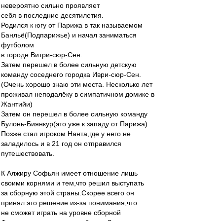
невероятно сильно проявляет
себя в последние десятилетия.
Родился к югу от Парижа в так называемом
Банльё(Подпарижье) и начал заниматься
футболом
в городе Витри-сюр-Сен.
Затем перешел в более сильную детскую
команду соседнего городка Иври-сюр-Сен.
(Очень хорошо знаю эти места. Несколько лет
проживал неподалёку в симпатичном домике в
Жантийи)
Затем он перешел в более сильную команду
Булонь-Биянкур(это уже к западу от Парижа)
Позже стал игроком Нанта,где у него не
заладилось и в 21 год он отправился
путешествовать.
К Алжиру Софьян имеет отношение лишь
своими корнями и тем,что решил выступать
за сборную этой страны.Скорее всего он
принял это решение из-за понимания,что
не сможет играть на уровне сборной