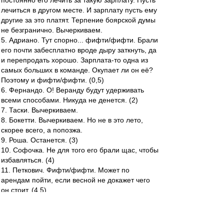
постоянно его лечить за такую зарплату. Пусть
лечиться в другом месте. И зарплату пусть ему
другие за это платят. Терпение боярской думы
не безгранично. Вычеркиваем.
5. Адриано. Тут спорно... фифти/фифти. Брали
его почти забесплатно вроде дыру заткнуть, да
и перепродать хорошо. Зарплата-то одна из
самых больших в команде. Окупает ли он её?
Поэтому и фифти/фифти. (0,5)
6. Фернандо. О! Веранду будут удерживать
всеми способами. Никуда не денется. (2)
7. Таски. Вычеркиваем.
8. Бокетти. Вычеркиваем. Но не в это лето,
скорее всего, а попозжа.
9. Роша. Останется. (3)
10. Софочка. Не для того его брали щас, чтобы
избавляться. (4)
11. Петкович. Фифти/фифти. Может по
арендам пойти, если весной не докажет чего
он стоит. (4,5)
12-13. Пашалич и Максимович не считаются,
ибо аренда.