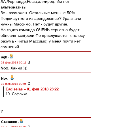
ЛА,Фернандо,Роша,алжирец. Им нет
альтернативы.
Зе - возможен. Остальные меньше 50%.
Подпишут кого из арендованых? Ура,значит
нужны Массимо. Нет - будут другие.
Но то,что команда ОЧЕНЬ серьезно будет
обновляться(если Фе прислушается к голосу
разума - читай Массимо) у меня почти нет
сомнений.
agk
-
02 фев 2018 00:11
Nox
, Ханни )))
Nox
-
02 фев 2018 00:05
Eaglesias » 01 фев 2018 23:22
10. Софочка.
?
Cтаканов
-