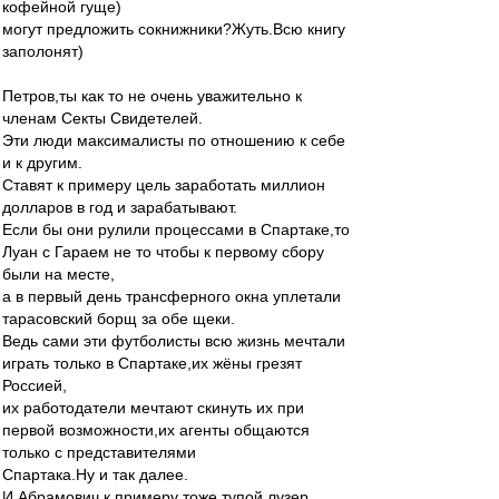
кофейной гуще)
могут предложить сокнижники?Жуть.Всю книгу
заполонят)
Петров,ты как то не очень уважительно к
членам Секты Свидетелей.
Эти люди максималисты по отношению к себе
и к другим.
Ставят к примеру цель заработать миллион
долларов в год и зарабатывают.
Если бы они рулили процессами в Спартаке,то
Луан с Гараем не то чтобы к первому сбору
были на месте,
а в первый день трансферного окна уплетали
тарасовский борщ за обе щеки.
Ведь сами эти футболисты всю жизнь мечтали
играть только в Спартаке,их жёны грезят
Россией,
их работодатели мечтают скинуть их при
первой возможности,их агенты общаются
только с представителями
Спартака.Ну и так далее.
И Абрамович к примеру тоже тупой лузер.