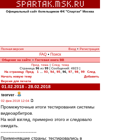
Официальный сайт болельщиков ФК "Спартак" Москва
Полная версия
Вход
•
Регистрация
FAQ
•
Поиск
Общение на сайте
Гостевая книга ВВ
»
Пред. тема
|
След. тема
Страница
96
из
99
[ Сообщений: 4923 ]
На страницу
Пред.
1
...
93
,
94
,
95
,
96
,
97
,
98
,
99
След.
Начать новую тему
Добавить
Версия для печати
01.02.2018 - 28.02.2018
teorver
-
02 фев 2018 12:04
Промежуточные итоги тестирования системы
видеоарбитров.
На мой взгляд, примерно этого и следовало
ожидать.
-----------------------
Применявшие страны: тестировались в