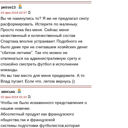
petrov13
-
02 фев 2018 02:57
Вы че накинулись то? Я же не предлагал секту
расформировать. Истерите по маленьку.
Просто пока без меня. Сейчас меня
качественный и количественный состав
Спартака вполне устраивает. Подобного не
было даже при не считавшем хозяйских денег
"сбитом летчике". Так что можно не
отвлекаться на административную суету и
спокойно смотреть футбол в исполнении
команды.
Но вы там место для меня придержите. А то
Влад пугает. Если что, летом вернусь ))
авоська
-
02 фев 2018 02:24
Чтобы не было искаженного представления о
нашем новичке.
Абсолютный продукт как французского
общества,так и французской
системы подготовки футболистов,которая