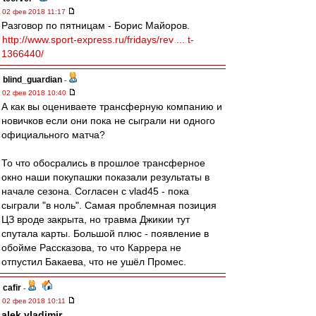
02 фев 2018 11:17
Разговор по пятницам - Борис Майоров.
http://www.sport-express.ru/fridays/rev ... t-
1366440/
blind_guardian
-
02 фев 2018 10:40
А как вы оцениваете трансферную компанию и
новичков если они пока не сыграли ни одного
официального матча?
То что обосрались в прошлое трансферное
окно наши покупашки показали результаты в
начале сезона. Согласен с vlad45 - пока
сыграли "в ноль". Самая проблемная позиция
ЦЗ вроде закрыта, но травма Джикии тут
спутала карты. Большой плюс - появление в
обойме Рассказова, то что Каррера не
отпустил Бакаева, что не ушёл Промес.
cafir
-
02 фев 2018 10:11
alek.vladimir
,