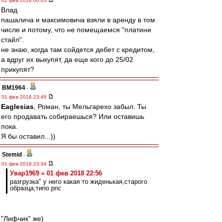
02 фев 2018 00:03
Влад
пашалича и максимовича взяли в аренду в том
числе и потому, что не помещаемся "платини
стайл".
не знаю, когда там сойдется дебет с кредитом,
а вдруг их выкупят, да еще кого до 25/02
прикупят?
BM1964
-
01 фев 2018 23:48
Eaglesias
, Роман, ты Мельгарехо забыл. Ты
его продавать собираешься? Или оставишь
пока.
Я бы оставил...))
Stemid
-
01 фев 2018 23:34
Увар1969 » 01 фев 2018 22:56
разгрузка" у него какая то жиденькая,старого
образца,типо рпс
"Лифчик" же)