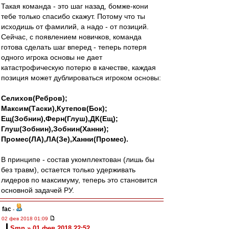
Такая команда - это шаг назад, бомже-кони
тебе только спасибо скажут. Потому что ты
исходишь от фамилий, а надо - от позиций.
Сейчас, с появлением новичков, команда
готова сделать шаг вперед - теперь потеря
одного игрока основы не дает
катастрофическую потерю в качестве, каждая
позиция может дублироваться игроком основы:
Селихов(Ребров);
Максим(Таски),Кутепов(Бок);
Ещ(Зобнин),Ферн(Глуш),ДК(Ещ);
Глуш(Зобнин),Зобнин(Ханни);
Промес(ЛА),ЛА(Зе),Ханни(Промес).
В принципе - состав укомплектован (лишь бы
без травм), остается только удерживать
лидеров по максимуму, теперь это становится
основной задачей РУ.
fac
-
02 фев 2018 01:09
Smn » 01 фев 2018 22:52