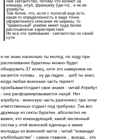
чем сектантство, потому что болеют за
команду, клуб, франшизу (где-то) , а не ее
атрибуты.
Тем более, что, если с полосой еще есть
какая-то определенность в виде точно
оформленного описания ее ширины, то
"правильный" ромбик имеет куда более
расплывчатые характеристики.
Но все эти требования - сектантство по своей
сути.
я не знаю насколько ты молод, по ходу при
распиливании буратины можно будет
обнаружить 37 колец, хотя это наверняка не
касается головы... ну да ладно... шоб ты знал,
когда любая воинская часть теряет/
проебывает/отдает свое знамя - читай Атрибут
- она расформировывается нахуй. Нет
атрибута - воинскую часть разгоняют, при этом
ответственных отдают под трибунал. Так вот,
дружище из секты буратин, абсолютно не
важно, кто командующий, какой численный
состав у этой воинской единицы и какие
молодцы из воинской части - читай "команда/
клуб/общество" - самое главное... всегда... это