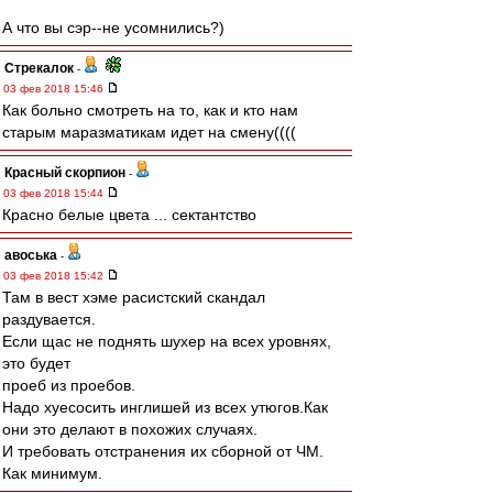
А что вы сэр--не усомнились?)
Стрекалок
-
03 фев 2018 15:46
Как больно смотреть на то, как и кто нам
старым маразматикам идет на смену((((
Красный скорпион
-
03 фев 2018 15:44
Красно белые цвета ... сектантство
авоська
-
03 фев 2018 15:42
Там в вест хэме расистский скандал
раздувается.
Если щас не поднять шухер на всех уровнях,
это будет
проеб из проебов.
Надо хуесосить инглишей из всех утюгов.Как
они это делают в похожих случаях.
И требовать отстранения их сборной от ЧМ.
Как минимум.