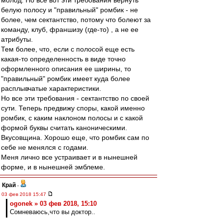
молод. Но все вот эти требования вернуть
белую полосу и "правильный" ромбик - не
более, чем сектантство, потому что болеют за
команду, клуб, франшизу (где-то) , а не ее
атрибуты.
Тем более, что, если с полосой еще есть
какая-то определенность в виде точно
оформленного описания ее ширины, то
"правильный" ромбик имеет куда более
расплывчатые характеристики.
Но все эти требования - сектантство по своей
сути. Теперь предвижу споры, какой именно
ромбик, с каким наклоном полосы и с какой
формой буквы считать каноническими.
Вкусовщина. Хорошо еще, что ромбик сам по
себе не менялся с годами.
Меня лично все устраивает и в нынешней
форме, и в нынешней эмблеме.
Край
-
03 фев 2018 15:47
ogonek » 03 фев 2018, 15:10
Сомневаюсь,что вы доктор..