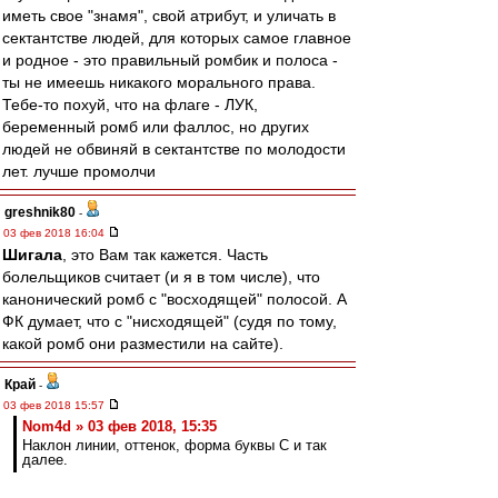
иметь свое "знамя", свой атрибут, и уличать в
сектантстве людей, для которых самое главное
и родное - это правильный ромбик и полоса -
ты не имеешь никакого морального права.
Тебе-то похуй, что на флаге - ЛУК,
беременный ромб или фаллос, но других
людей не обвиняй в сектантстве по молодости
лет. лучше промолчи
greshnik80
-
03 фев 2018 16:04
Шигала
, это Вам так кажется. Часть
болельщиков считает (и я в том числе), что
канонический ромб с "восходящей" полосой. А
ФК думает, что с "нисходящей" (судя по тому,
какой ромб они разместили на сайте).
Край
-
03 фев 2018 15:57
Nom4d » 03 фев 2018, 15:35
Наклон линии, оттенок, форма буквы С и так
далее.