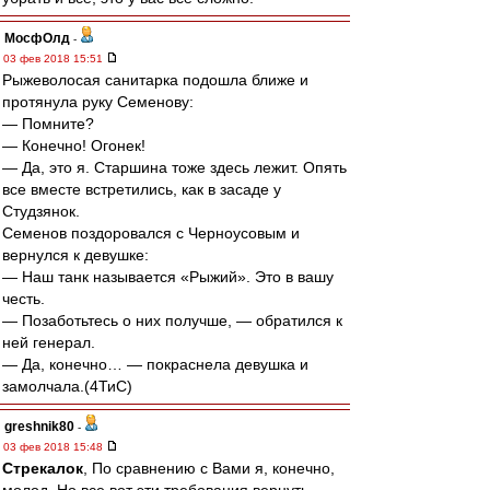
МосфОлд
-
03 фев 2018 15:51
Рыжеволосая санитарка подошла ближе и
протянула руку Семенову:
— Помните?
— Конечно! Огонек!
— Да, это я. Старшина тоже здесь лежит. Опять
все вместе встретились, как в засаде у
Студзянок.
Семенов поздоровался с Черноусовым и
вернулся к девушке:
— Наш танк называется «Рыжий». Это в вашу
честь.
— Позаботьтесь о них получше, — обратился к
ней генерал.
— Да, конечно… — покраснела девушка и
замолчала.(4ТиС)
greshnik80
-
03 фев 2018 15:48
Стрекалок
, По сравнению с Вами я, конечно,