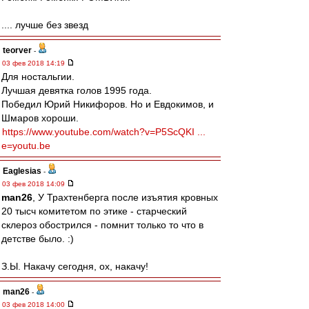
.... лучше без звезд
teorver
-
03 фев 2018 14:19
Для ностальгии.
Лучшая девятка голов 1995 года.
Победил Юрий Никифоров. Но и Евдокимов, и
Шмаров хороши.
https://www.youtube.com/watch?v=P5ScQKI ...
e=youtu.be
Eaglesias
-
03 фев 2018 14:09
man26
, У Трахтенберга после изъятия кровных
20 тысч комитетом по этике - старческий
склероз обострился - помнит только то что в
детстве было. :)
З.Ы. Накачу сегодня, ох, накачу!
man26
-
03 фев 2018 14:00