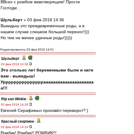
ВВсех с ромбом животворящим! Прости
Господи...
Шульберт
» 03 фев 2018 14:36
Выкидыш это преждевременные роды, а в
нашем случае слишком большой перенос!)))
Но тем не менее удачные роды!)))))
Редактировалось 03 фев 2018 14:51
Шульберт
-
03 фев 2018 14:36
Это столько лет беременными были и нате
вам - выкидыш!
Урррррррррррррррааааааааааааааааааааа
а!!!
Rip van Winkle
-
03 фев 2018 14:28
Евгений Серафимыч произвёл переворот?:)
Красный скорпион
-
03 фев 2018 14:24
Ромбик! Ромбик!! РОМБИК!!!