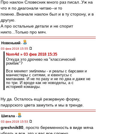
Про наклон Словесник много раз писал..Уж на
что я по диагонали читаю--и то
помню..Вначале наклон был и в ту сторону, и в
другую.
А про остальные детали и не спорит
никто...Только про мяч.
Новенький
-
03 фев 2018 15:55
Nom4d » 03 фев 2018 15:35
Откуда это дрочево на "классический
ромбик"?
Все меняют эмблемы - и реалы с барсами и
манчестеры с ситями, и ювентусы с
миланами. И не по разу и не по два и даже не
по три. И вроде как не новоделы, а с
историей команды.
Ну да. Осталось ещё резервную форму,
пидорского цвета замутить и мы в тренде.
Шигала
-
03 фев 2018 15:53
greshnik80
, просто беременность в виде мяча
убрать и все, это у вас все сложно.