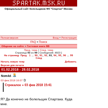
Официальный сайт болельщиков ФК "Спартак" Москва
Полная версия
Вход
•
Регистрация
FAQ
•
Поиск
Общение на сайте
Гостевая книга ВВ
»
Пред. тема
|
След. тема
Страница
93
из
99
[ Сообщений: 4923 ]
На страницу
Пред.
1
...
90
,
91
,
92
,
93
,
94
,
95
,
96
...
99
След.
Начать новую тему
Добавить
Версия для печати
01.02.2018 - 28.02.2018
Nom4d
-
03 фев 2018 16:07
Стрекалок » 03 фев 2018 15:41
Я? Да конечно не болельщик Спартака. Куда
мне.