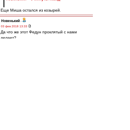
Еще Миша остался из козырей.
Новенький
-
03 фев 2018 13:33
Да что же этот Федун проклятый с нами
делает?
Титулы добыл.
Тренера добыл.
Игроков - кумиров добыл.
Стадион построил.
Теперь ещё и ромб вернул.
Он это специально что ли?
За что теперь его пинать?
Из козырей остались только доктор Лю и
водитель автобуса....
Gess
-
03 фев 2018 13:30
Если вернут классический ромб без всяких
мячей, то лично я прощу им всё.
olxovatka
-