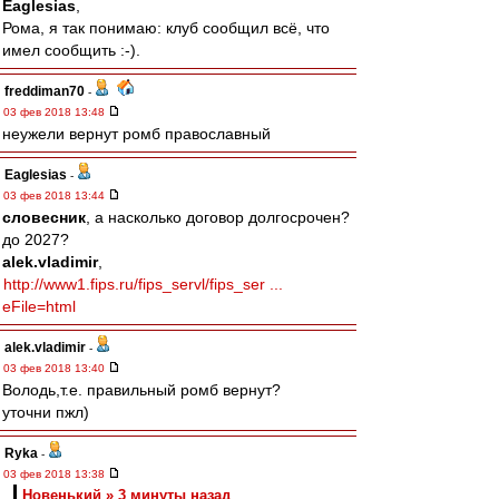
Eaglesias
,
Рома, я так понимаю: клуб сообщил всё, что
имел сообщить :-).
freddiman70
-
03 фев 2018 13:48
неужели вернут ромб православный
Eaglesias
-
03 фев 2018 13:44
словесник
, а насколько договор долгосрочен?
до 2027?
alek.vladimir
,
http://www1.fips.ru/fips_servl/fips_ser ...
eFile=html
alek.vladimir
-
03 фев 2018 13:40
Володь,т.е. правильный ромб вернут?
уточни пжл)
Ryka
-
03 фев 2018 13:38
Новенький » 3 минуты назад