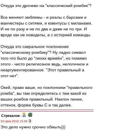
Откуда это дрочево на "классический ромбик"?
Все меняют эмблемы - и реалы с барсами и
манчестеры с ситями, и ювентусы с миланами.
И не по разу и не по два и даже не по три. И
вроде как не новоделы, а с историей команды.
Откуда это сакральное поклонение
"классическому ромбику"? Ну ладно символ
того что было до "лихих времён", но помимо
этого - чисто религиозное ведь, нелогичное и
неаргументированное. "Этот правильный а
этот нет".
Окей, право ваше, но поклонники "правильного
ромба", вы там определитесь с тем какой из
ваших ромбов правильный. Наклон линии,
оттенок, форма буквы С и так далее.
Стрекалок
-
03 фев 2018 15:34
Это дело нужно срочно обмыть)))