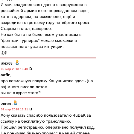
И меч-кладенец снят давно с вооружения в
российской армии в его первозданном виде,
хотя в ядерном, на исключено, ещё и
возродится к третьему году четвёртого срока.
Старым я стал, наверное.
Но как бы то ни было, всем участникам в
"фэнтези-турнирах" желаю смекалки и
повышенного чувства интуиции.
;)))!
alex68
-
02 мар 2018 13:40
cafir
,
про возможную покупку Канунникова здесь (на
вв) много писали летом
вы не в курсе этого?
zeron
-
02 мар 2018 13:21
Хочу сказать спасибо пользователю 4uBaK за
ссылку на бесплатную трансляцию.
Прошел регистрацию, оперативно получил код.
Не понимаю бизнес-процесс в нашей стране