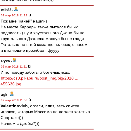
mib83
-
02 мар 2018 11:12
Тож мне "каней" нашли)
На месте Карреры также пытался бы их
подписать:) ну и хрустального Джано бы на
хрустального Дзагоева махнул бы не глядя.
Фатально не в той команде человек, с пасом --
и в канюшне прозябает, фуууу
Ryka
-
02 мар 2018 11:11
И по поводу заботы о болельщиках:
https://cs9.pikabu.ru/post_img/big/2018 ...
455636.jpg
agk
-
02 мар 2018 11:06
Valentinovich
, огласи, плиз, весь список
игроков, которых Массимо не должен хотеть в
Спартаке)))
Начнем с Дзюбы?)))