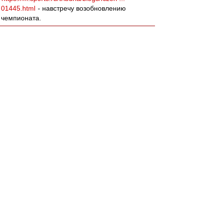
01445.html
- навстречу возобновлению
чемпионата.
agk
-
02 мар 2018 01:07
Леонидыч » 01 мар 2018 18:42
ДоебИтесь до меня!
«За всю хуйню!»
;)
Вернуться к началу
Да пожалуйста)))
Ты бы за Спартак так усирался, как за сборную
по хоккею на олимпияде)))
slava1
-
02 мар 2018 00:48
Вот бы ещё в 30 туре отправить мусарню в
пердив,а а самим...
BBKing
-
02 мар 2018 00:29
Закончилась ещё одна серия из разряда "16
лет без чемпионства" или "26 лет без