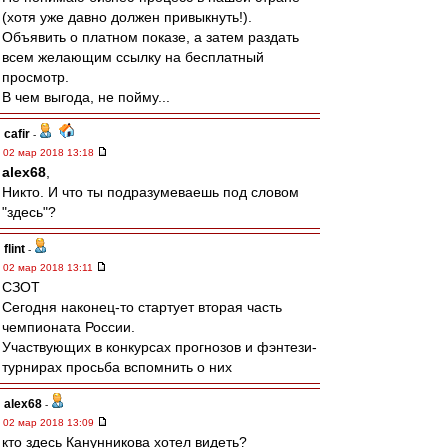
(хотя уже давно должен привыкнуть!).
Объявить о платном показе, а затем раздать
всем желающим ссылку на бесплатный
просмотр.
В чем выгода, не пойму...
cafir
-
02 мар 2018 13:18
alex68
,
Никто. И что ты подразумеваешь под словом
"здесь"?
flint
-
02 мар 2018 13:11
СЗОТ
Сегодня наконец-то стартует вторая часть
чемпионата России.
Участвующих в конкурсах прогнозов и фэнтези-
турнирах просьба вспомнить о них
alex68
-
02 мар 2018 13:09
кто здесь Канунникова хотел видеть?