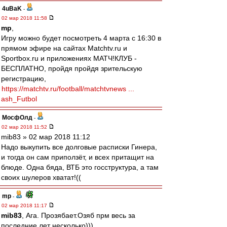
4uBaK
-
02 мар 2018 11:58
mp
,
Игру можно будет посмотреть 4 марта с 16:30 в
прямом эфире на сайтах Matchtv.ru и
Sportbox.ru и приложениях МATЧ!КЛУБ -
БЕСПЛАТНО, пройдя пройдя зрительскую
регистрацию,
https://matchtv.ru/football/matchtvnews ...
ash_Futbol
МосфОлд
-
02 мар 2018 11:52
mib83 » 02 мар 2018 11:12
Надо выкупить все долговые расписки Гинера,
и тогда он сам приползёт, и всех притащит на
блюде. Одна бяда, ВТБ это госструктура, а там
своих шулеров хватат!((
mp
-
02 мар 2018 11:17
mib83
, Ага. Прозябает.Озяб прм весь за
последние лет несколько)))