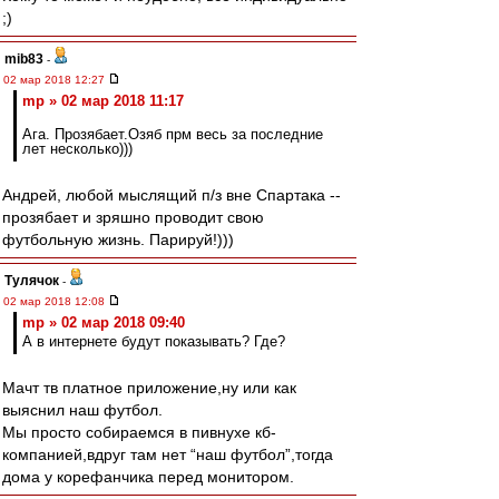
;)
mib83
-
02 мар 2018 12:27
mp » 02 мар 2018 11:17
Ага. Прозябает.Озяб прм весь за последние
лет несколько)))
Андрей, любой мыслящий п/з вне Спартака --
прозябает и зряшно проводит свою
футбольную жизнь. Парируй!)))
Тулячок
-
02 мар 2018 12:08
mp » 02 мар 2018 09:40
А в интернете будут показывать? Где?
Мачт тв платное приложение,ну или как
выяснил наш футбол.
Мы просто собираемся в пивнухе кб-
компанией,вдруг там нет “наш футбол”,тогда
дома у корефанчика перед монитором.