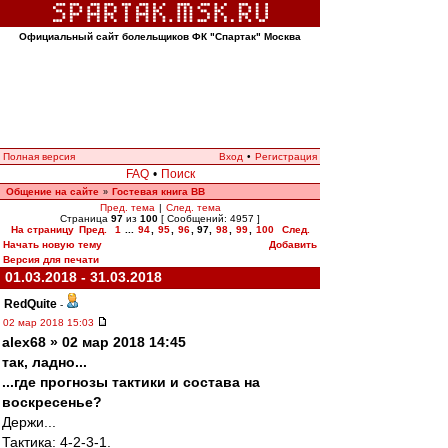
Официальный сайт болельщиков ФК "Спартак" Москва
Полная версия
Вход
•
Регистрация
FAQ
•
Поиск
Общение на сайте
Гостевая книга ВВ
»
Пред. тема
|
След. тема
Страница
97
из
100
[ Сообщений: 4957 ]
На страницу
Пред.
1
...
94
,
95
,
96
,
97
,
98
,
99
,
100
След.
Начать новую тему
Добавить
Версия для печати
01.03.2018 - 31.03.2018
RedQuite
-
02 мар 2018 15:03
alex68 » 02 мар 2018 14:45
так, ладно...
...где прогнозы тактики и состава на
воскресенье?
Держи...
Тактика: 4-2-3-1.