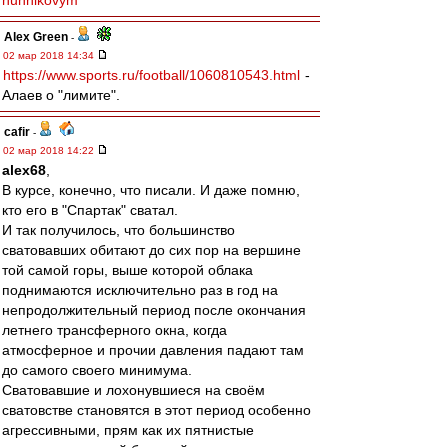
nunnikovym
Alex Green
-
02 мар 2018 14:34
https://www.sports.ru/football/1060810543.html
-
Алаев о "лимите".
cafir
-
02 мар 2018 14:22
alex68
,
В курсе, конечно, что писали. И даже помню,
кто его в "Спартак" сватал.
И так получилось, что большинство
сватовавших обитают до сих пор на вершине
той самой горы, выше которой облака
поднимаются исключительно раз в год на
непродолжительный период после окончания
летнего трансферного окна, когда
атмосферное и прочии давления падают там
до самого своего минимума.
Сватовавшие и лохонувшиеся на своём
сватовстве становятся в этот период особенно
агрессивными, прям как их пятнистые