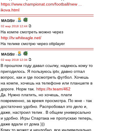
https://www.championat.com/football/new ...
ikova.html
MAGi$tr
-
02 мар 2018 12:44
На компе смотреть можно через
http://tv.whiteagle.net/
На телике смотрю через ottplayer
MAGi$tr
-
02 мар 2018 12:34
В прошлом году давал ссылку, надеюсь кому то
пригодилось. Я пользуюсь iptv, давно отпал
вопрос, как и где посмотреть футбол. Хочешь
на компе, хочешь на телефоне или планшете в
дороге. Норм так.
https://tv.team/462
Да. Нужно платить, но хочешь, плати
повременно, за время просмотра. По мне - так
достаточно удобно. Распробовал это дело и,
даже, настроил телик . В общем универсально
и удобно. Игры Спартака не пропускаю теперь,
даже вдали от дома )))
Кому то может и неудобно, все индивидуально