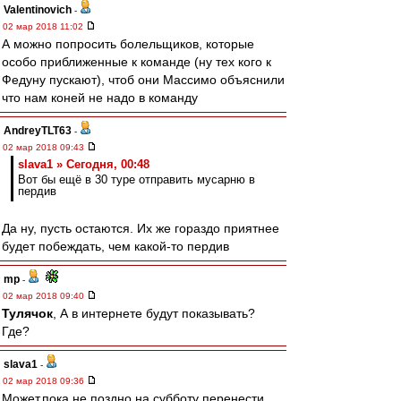
Valentinovich
-
02 мар 2018 11:02
А можно попросить болельщиков, которые
особо приближенные к команде (ну тех кого к
Федуну пускают), чтоб они Массимо объяснили
что нам коней не надо в команду
AndreyTLT63
-
02 мар 2018 09:43
slava1 » Сегодня, 00:48
Вот бы ещё в 30 туре отправить мусарню в
пердив
Да ну, пусть остаются. Их же гораздо приятнее
будет побеждать, чем какой-то пердив
mp
-
02 мар 2018 09:40
Тулячок
, А в интернете будут показывать?
Где?
slava1
-
02 мар 2018 09:36
Может,пока не поздно на субботу перенести.