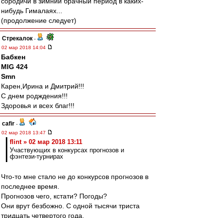
сородичи в зимний брачный период в каких-
нибудь Гималаях...
(продолжение следует)
Стрекалок
-
02 мар 2018 14:04
Бабкен
MIG 424
Smn
Карен,Ирина и Дмитрий!!!
С днем родждения!!!
Здоровья и всех благ!!!
cafir
-
02 мар 2018 13:47
flint » 02 мар 2018 13:11
Участвующих в конкурсах прогнозов и
фэнтези-турнирах
Что-то мне стало не до конкурсов прогнозов в
последнее время.
Прогнозов чего, кстати? Погоды?
Они врут безбожно. С одной тысячи триста
тридцать четвертого года.