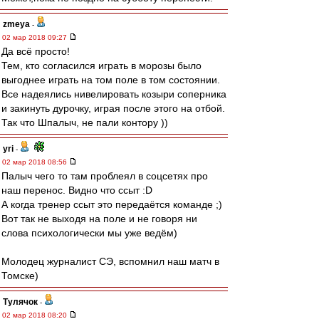
zmeya
-
02 мар 2018 09:27
Да всё просто!
Тем, кто согласился играть в морозы было
выгоднее играть на том поле в том состоянии.
Все надеялись нивелировать козыри соперника
и закинуть дурочку, играя после этого на отбой.
Так что Шпалыч, не пали контору ))
yri
-
02 мар 2018 08:56
Палыч чего то там проблеял в соцсетях про
наш перенос. Видно что ссыт :D
А когда тренер ссыт это передаётся команде ;)
Вот так не выходя на поле и не говоря ни
слова психологически мы уже ведём)
Молодец журналист СЭ, вспомнил наш матч в
Томске)
Тулячок
-
02 мар 2018 08:20