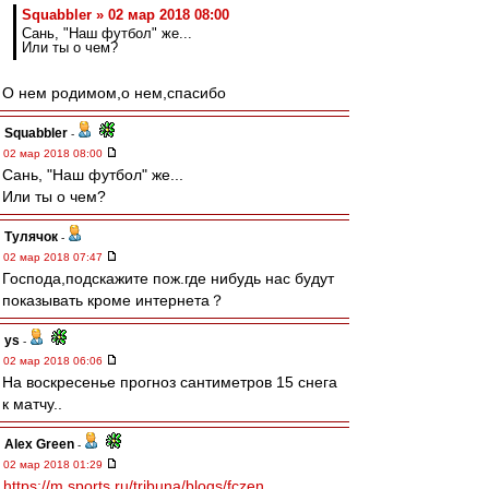
Squabbler » 02 мар 2018 08:00
Сань, "Наш футбол" же...
Или ты о чем?
О нем родимом,о нем,спасибо
Squabbler
-
02 мар 2018 08:00
Сань, "Наш футбол" же...
Или ты о чем?
Тулячок
-
02 мар 2018 07:47
Господа,подскажите пож.где нибудь нас будут
показывать кроме интернета？
ys
-
02 мар 2018 06:06
На воскресенье прогноз сантиметров 15 снега
к матчу..
Alex Green
-
02 мар 2018 01:29
https://m.sports.ru/tribuna/blogs/fczen ...