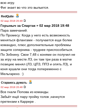
всю игру.
Фиг знает во что это выльется.
RedQuite
-
02 мар 2018 20:49
Горыныч за Спартак » 02 мар 2018 19:48
Пара замечаний.
По Промесу: Когда у него есть возможность
меняться флангами - получается еще более
командно, плюс дополнительные проблемы
защите соперника - труднее приспособиться.
По Зобнину. Свои 7,48 с конями он получил не
за игру на месте ЛЗ, он там три раза в матче
позицию менял (ЛЗ, ЦПЗ, ППЗ и опять ЛЗ), и
коня кушали они тогда попеременно с
Мельгарехо. :)
Стараюсь думать
-
02 мар 2018 20:48
Все гнали Попова из команды.
Забьёт ещё пару-тройку голов ,начнутся
претензии к Каррере .