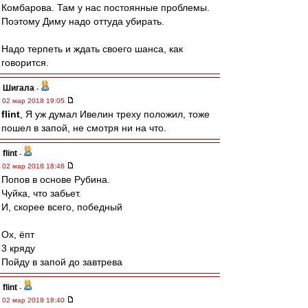
Комбарова. Там у нас постоянные проблемы.
Поэтому Диму надо оттуда убирать.
Надо терпеть и ждать своего шанса, как
говорится.
Шигала
-
02 мар 2018 19:05
flint
, Я уж думал Ивелин треху положил, тоже
пошел в запой, не смотря ни на что.
flint
-
02 мар 2018 18:46
Попов в основе Рубина.
Чуйка, что забьет.
И, скорее всего, победный
Ох, ёпт
3 кряду
Пойду в запой до завтрева
flint
-
02 мар 2018 18:40