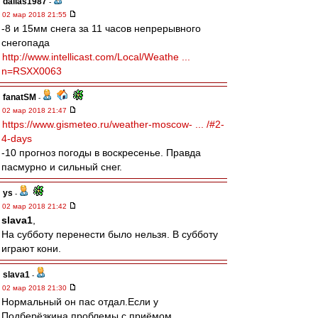
dallas1987
-
02 мар 2018 21:55
-8 и 15мм снега за 11 часов непрерывного
снегопада
http://www.intellicast.com/Local/Weathe ...
n=RSXX0063
fanatSM
-
02 мар 2018 21:47
https://www.gismeteo.ru/weather-moscow- ... /#2-
4-days
-10 прогноз погоды в воскресенье. Правда
пасмурно и сильный снег.
ys
-
02 мар 2018 21:42
slava1
,
На субботу перенести было нельзя. В субботу
играют кони.
slava1
-
02 мар 2018 21:30
Нормальный он пас отдал.Если у
Подберёзкина проблемы с приёмом