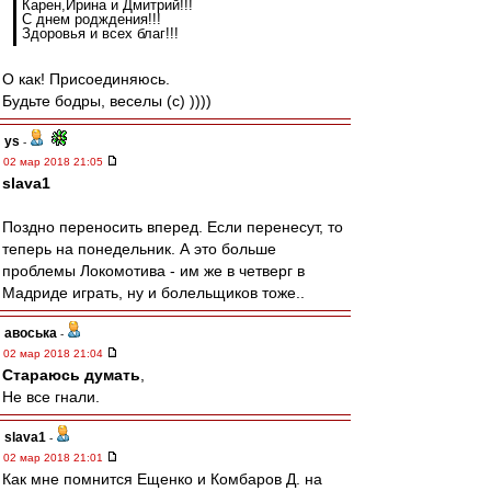
Карен,Ирина и Дмитрий!!!
С днем родждения!!!
Здоровья и всех благ!!!
О как! Присоединяюсь.
Будьте бодры, веселы (с) ))))
ys
-
02 мар 2018 21:05
slava1
Поздно переносить вперед. Если перенесут, то
теперь на понедельник. А это больше
проблемы Локомотива - им же в четверг в
Мадриде играть, ну и болельщиков тоже..
авоська
-
02 мар 2018 21:04
Стараюсь думать
,
Не все гнали.
slava1
-
02 мар 2018 21:01
Как мне помнится Ещенко и Комбаров Д. на