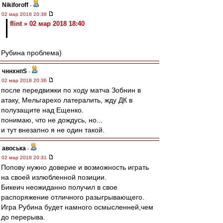
Nikiforoff
-
02 мар 2018 20:38
flint » 02 мар 2018 18:40
Рубина проблема)
чннхнпS
-
02 мар 2018 20:36
после передвижки по ходу матча Зобнин в
атаку, Мельгарехо латералить, жду ДК в
полузащите над Ещенко.
понимаю, что не дождусь, но...
и тут внезапно я не один такой.
авоська
-
02 мар 2018 20:31
Попову нужно доверие и возможность играть
на своей излюбленной позиции.
Бикеич неожиданно получил в свое
распоряжение отличного разыгрывающего.
Игра Рубина будет намного осмысленней,чем
до перерыва.