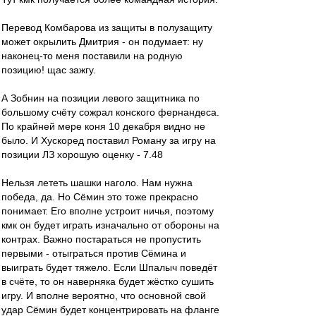
Перевод Комбарова из защиты в полузащиту
может окрылить Дмитрия - он подумает: ну
наконец-то меня поставили на родную
позицию! щас зажгу.
А Зобнин на позиции левого защитника по
большому счёту сожрал конского фернандеса.
По крайней мере коня 10 декабря видно не
было. И Хускоред поставил Роману за игру на
позиции ЛЗ хорошую оценку - 7.48
Нельзя лететь шашки наголо. Нам нужна
победа, да. Но Сёмин это тоже прекрасно
понимает. Его вполне устроит ничья, поэтому
кмк он будет играть изначально от обороны на
контрах. Важно постараться не пропустить
первыми - отыграться против Сёмина и
выиграть будет тяжело. Если Шпалыч поведёт
в счёте, то он наверняка будет жёстко сушить
игру. И вполне вероятно, что основной свой
удар Сёмин будет концентрировать на фланге