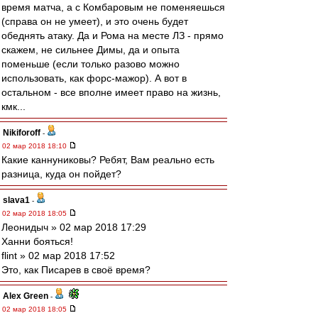
время матча, а с Комбаровым не поменяешься
(справа он не умеет), и это очень будет
обеднять атаку. Да и Рома на месте ЛЗ - прямо
скажем, не сильнее Димы, да и опыта
поменьше (если только разово можно
использовать, как форс-мажор). А вот в
остальном - все вполне имеет право на жизнь,
кмк...
Nikiforoff
-
02 мар 2018 18:10
Какие каннуниковы? Ребят, Вам реально есть
разница, куда он пойдет?
slava1
-
02 мар 2018 18:05
Леонидыч » 02 мар 2018 17:29
Ханни бояться!
flint » 02 мар 2018 17:52
Это, как Писарев в своё время?
Alex Green
-
02 мар 2018 18:05