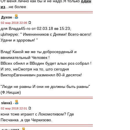
От меня лично как бы и не надо.Я только
один
из
...не более
Духон
-
02 мар 2018 22:06
для Влада45-го от 02.03.18 вв 15:23;
цЫтирую: " Именинников с Днями! Всего-всего!
Удачи и здоровья! "
Влад! Какой же же ты добросерденый и
ввнимательный Человек !
ВВсех обнял и ВВодин будет алых роз собрал !
И это, неСмотря на то, што сегодня
ВикторЕвгениевич разменял 80-й десяток!
"Люди не равны И они не должны быть равны"
(Ф.Ницше)
slava1
-
02 мар 2018 22:01
кони тоже играют с Локомотивом? Где
Песчанка ,а где Черкизово.