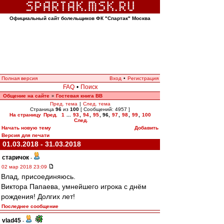
Официальный сайт болельщиков ФК "Спартак" Москва
Полная версия
Вход
•
Регистрация
FAQ
•
Поиск
Общение на сайте
Гостевая книга ВВ
»
Пред. тема
|
След. тема
Страница
96
из
100
[ Сообщений: 4957 ]
На страницу
Пред.
1
...
93
,
94
,
95
,
96
,
97
,
98
,
99
,
100
След.
Начать новую тему
Добавить
Версия для печати
01.03.2018 - 31.03.2018
старичок
-
02 мар 2018 23:09
Влад, присоединяюсь.
Виктора Папаева, умнейшего игрока с днём
рождения! Долгих лет!
Последнее сообщение
vlad45
-