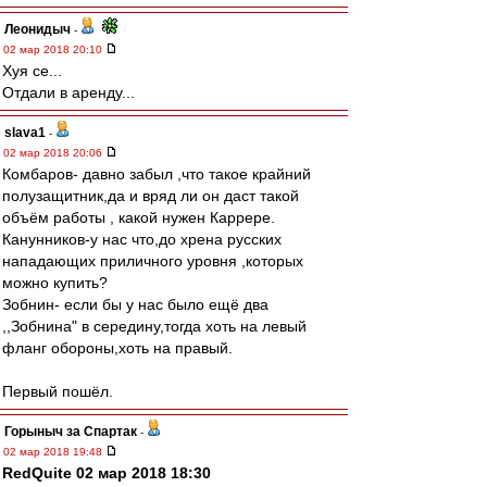
Леонидыч
-
02 мар 2018 20:10
Хуя се...
Отдали в аренду...
slava1
-
02 мар 2018 20:06
Комбаров- давно забыл ,что такое крайний
полузащитник,да и вряд ли он даст такой
объём работы , какой нужен Каррере.
Канунников-у нас что,до хрена русских
нападающих приличного уровня ,которых
можно купить?
Зобнин- если бы у нас было ещё два
,,Зобнина" в середину,тогда хоть на левый
фланг обороны,хоть на правый.
Первый пошёл.
Горыныч за Спартак
-
02 мар 2018 19:48
RedQuite 02 мар 2018 18:30