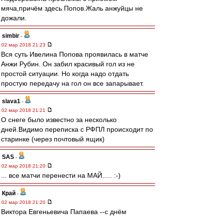
мяча,причём здесь Попов.Жаль анжуйцы не
дожали.
simbir
-
02 мар 2018 21:23
Вся суть Ивелина Попова проявилась в матче
Анжи Рубин. Он забил красивый гол из не
простой ситуации. Но когда надо отдать
простую передачу на гол он все запарывает.
slava1
-
02 мар 2018 21:21
О снеге было известно за несколько
дней.Видимо переписка с РФПЛ происходит по
старинке (через почтовый ящик)
SAS
-
02 мар 2018 21:20
... все матчи перенести на МАЙ..... :-)
Край
-
02 мар 2018 21:20
Виктора Евгеньевича Папаева --с днём