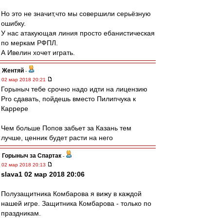
Но это не значит,что мы совершили серьёзную
ошибку.
У нас атакующая линия просто ебанистическая
по меркам РФПЛ.
А Ивелин хочет играть.
Жентяй
-
02 мар 2018 20:21
Горыныч тебе срочно надо идти на лицензию
Pro сдавать, пойдешь вместо Пилипчука к
Каррере
Чем больше Попов забьет за Казань тем
лучше, ценник будет расти на него
Горыныч за Спартак
-
02 мар 2018 20:13
slava1 02 мар 2018 20:06
Полузащитника Комбарова я вижу в каждой
нашей игре. Защитника Комбарова - только по
праздникам.