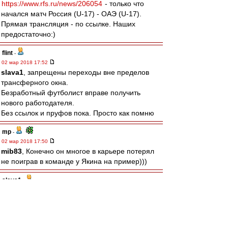
https://www.rfs.ru/news/206054
- только что
начался матч Россия (U-17) - ОАЭ (U-17).
Прямая трансляция - по ссылке. Наших
предостаточно:)
flint
-
02 мар 2018 17:52
slava1
, запрещены переходы вне пределов
трансферного окна.
Безработный футболист вправе получить
нового работодателя.
Без ссылок и пруфов пока. Просто как помню
mp
-
02 мар 2018 17:50
mib83
, Конечно он многое в карьере потерял
не поиграв в команде у Якина на пример)))
slava1
-
02 мар 2018 17:46
ТО проде закрыто ,какие переходы?
Хабаровск? Что за бред,в пердив он пойдёт!
Алаев говорит 2 года лимит не изменится ,а