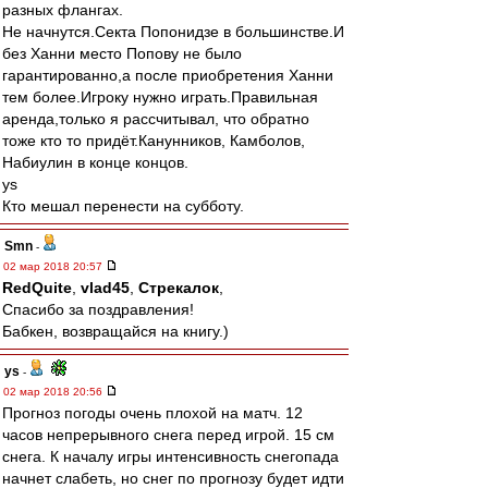
разных флангах.
Не начнутся.Секта Попонидзе в большинстве.И
без Ханни место Попову не было
гарантированно,а после приобретения Ханни
тем более.Игроку нужно играть.Правильная
аренда,только я рассчитывал, что обратно
тоже кто то придёт.Канунников, Камболов,
Набиулин в конце концов.
ys
Кто мешал перенести на субботу.
Smn
-
02 мар 2018 20:57
RedQuite
,
vlad45
,
Стрекалок
,
Спасибо за поздравления!
Бабкен, возвращайся на книгу.)
ys
-
02 мар 2018 20:56
Прогноз погоды очень плохой на матч. 12
часов непрерывного снега перед игрой. 15 см
снега. К началу игры интенсивность снегопада
начнет слабеть, но снег по прогнозу будет идти