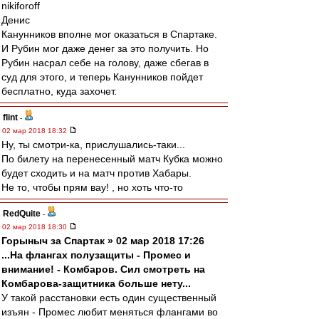
nikifоroff
Денис
Канунников вполне мог оказаться в Спартаке.
И Рубин мог даже денег за это получить. Но
Рубин насрал себе на голову, даже сбегав в
суд для этого, и теперь Канунников пойдет
бесплатно, куда захочет.
flint
-
02 мар 2018 18:32
Ну, ты смотри-ка, прислушались-таки...
По билету на перенесенный матч Кубка можно
будет сходить и на матч против Хабары.
Не то, чтобы прям вау! , но хоть что-то
RedQuite
-
02 мар 2018 18:30
Горыныч за Спартак » 02 мар 2018 17:26
...На флангах полузащиты - Промес и
внимание! - Комбаров. Сил смотреть на
Комбарова-защитника больше нету...
У такой расстановки есть один существенный
изъян - Промес любит меняться флангами во