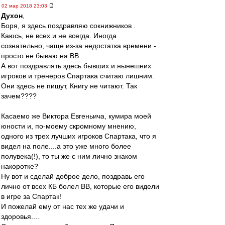
02 мар 2018 23:03
Духон
,
Боря, я здесь поздравляю сокнижников .
Каюсь, не всех и не всегда. Иногда
сознательно, чаще из-за недостатка времени -
просто не бываю на ВВ.
А вот поздравлять здесь бывших и нынешних
игроков и тренеров Спартака считаю лишним.
Они здесь не пишут, Книгу не читают. Так
зачем????
Касаемо же Виктора Евгеньича, кумира моей
юности и, по-моему скромному мнению,
одного из трех лучших игроков Спартака, что я
видел на поле....а это уже много более
полувека(!), то ты же с ним лично знаком
накоротке?
Ну вот и сделай доброе дело, поздравь его
лично от всех КБ болел ВВ, которые его видели
в игре за Спартак!
И пожелай ему от нас тех же удачи и
здоровья....