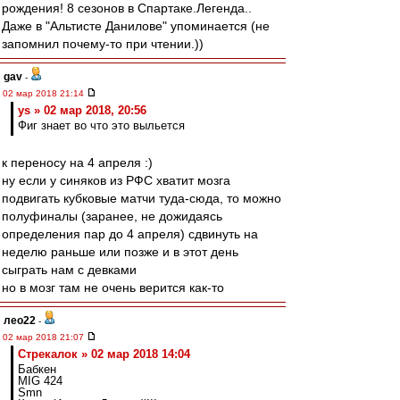
рождения! 8 сезонов в Спартаке.Легенда..
Даже в "Альтисте Данилове" упоминается (не
запомнил почему-то при чтении.))
gav
-
02 мар 2018 21:14
ys » 02 мар 2018, 20:56
Фиг знает во что это выльется
к переносу на 4 апреля :)
ну если у синяков из РФС хватит мозга
подвигать кубковые матчи туда-сюда, то можно
полуфиналы (заранее, не дожидаясь
определения пар до 4 апреля) сдвинуть на
неделю раньше или позже и в этот день
сыграть нам с девками
но в мозг там не очень верится как-то
лео22
-
02 мар 2018 21:07
Стрекалок » 02 мар 2018 14:04
Бабкен
MIG 424
Smn