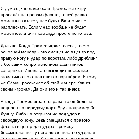
Я думаю, что даже если Промес всю игру
проведёт на правом фланге, то всё равно
моменты в атаке у нас будут. Важно их не
расплескать. Если у нас вообще не будет
моментов, значит команда просто не готова.
Дальше. Когда Промес играет слева, то его
основной манёвр - это смещение в центр под
правую ногу и удар по воротам, либо дриблинг
с большим сопротивлением защитников
соперника. Иногда это выглядит несколько
эгоистично по отношению к партнёрам. К тому
же Сёмин расскажет об этой манере Квинси
своим игрокам. Да они это и так знают.
А когда Промес играет справа, то он больше
нацелен на передачу партнёру - например Зе
Луишу. Либо на открывание под удар в
свободную зону. Ведь смещаться с правого
фланга в центр для удара Промесу
бессмысленно - у него левая нога не ударная.
Тут кмк получается более командная история.