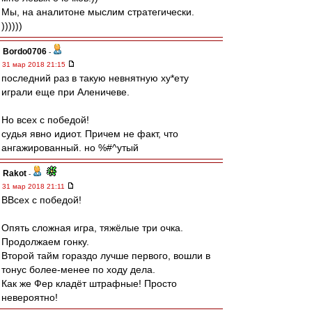
Мы, на аналитоне мыслим стратегически.
))))))
Bordo0706
-
31 мар 2018 21:15
последний раз в такую невнятную ху*ету
играли еще при Аленичеве.
Но всех с победой!
судья явно идиот. Причем не факт, что
ангажированный. но %#^утый
Rakot
-
31 мар 2018 21:11
ВВсех с победой!
Опять сложная игра, тяжёлые три очка.
Продолжаем гонку.
Второй тайм гораздо лучше первого, вошли в
тонус более-менее по ходу дела.
Как же Фер кладёт штрафные! Просто
невероятно!