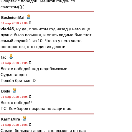
Спартак с победой! Мешков гондон со
свистком((((
Boshetun Mai
-
31 мар 2018 21:06
vlad45
, ну да, с зенитом год назад у него еще
лучше была позиция, и опять видимо был этот
самый случай 1 из 10. Что то у него часто
повторяется, этот один из десяти.
fac
-
31 мар 2018 21:05
Всех с победой над недобамжами .
Судья гандон .
Пошёл бриться :D
Bodo
-
31 мар 2018 21:05
Всех с победой!
ПС. Комбаров нихрена не защитник.
KarmaMira
-
31 мар 2018 21:04
Самая большая дрянь - это еськов и он нас