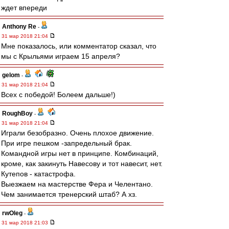
ждет впереди
Anthony Re
-
31 мар 2018 21:04
Мне показалось, или комментатор сказал, что
мы с Крыльями играем 15 апреля?
gelom
-
31 мар 2018 21:04
Всех с победой! Болеем дальше!)
RoughBoy
-
31 мар 2018 21:04
Играли безобразно. Очень плохое движение.
При игре пешком -запредельный брак.
Командной игры нет в принципе. Комбинаций,
кроме, как закинуть Навесову и тот навесит, нет.
Кутепов - катастрофа.
Выезжаем на мастерстве Фера и Челентано.
Чем занимается тренерский штаб? А хз.
rwOleg
-
31 мар 2018 21:03