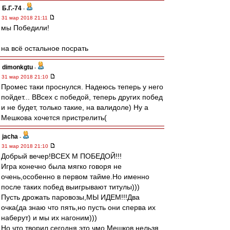
Б.Г.-74
-
31 мар 2018 21:11
мы Победили!
на всё остальное посрать
dimonkgtu
-
31 мар 2018 21:10
Промес таки проснулся. Надеюсь теперь у него
пойдет... ВВсех с победой, теперь других побед
и не будет, только такие, на валидоле) Ну а
Мешкова хочется пристрелить(
jacha
-
31 мар 2018 21:10
Добрый вечер!ВСЕХ М ПОБЕДОЙ!!!
Игра конечно была мягко говоря не
очень,особенно в первом тайме.Но именно
после таких побед выигрывают титулы)))
Пусть дрожать паровозы,МЫ ИДЕМ!!!Два
очка(да знаю что пять,но пусть они сперва их
наберут) и мы их нагоним)))
Но что творил сегодня это чмо Мешков нельзя