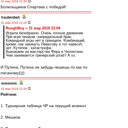
31 мар 2018 21:29
Болельщиков Спартака с победой!
traubenbah
-
31 мар 2018 21:29
RoughBoy » 31 мар 2018 21:04
Играли безобразно. Очень плохое движение.
При игре пешком -запредельный брак.
Командной игры нет в принципе. Комбинаций,
кроме, как закинуть Навесову и тот навесит,
нет. Кутепов - катастрофа.
Выезжаем на мастерстве Фера и Челентано.
Чем занимается тренерский штаб? А хз.
И Путина, Путина не забудь-чешешь-то как по
писаному))))
mmmmm
-
31 мар 2018 21:28
Рейтинг.
1. Турнирная таблица ЧР на текущий момент.
2. Мешков.