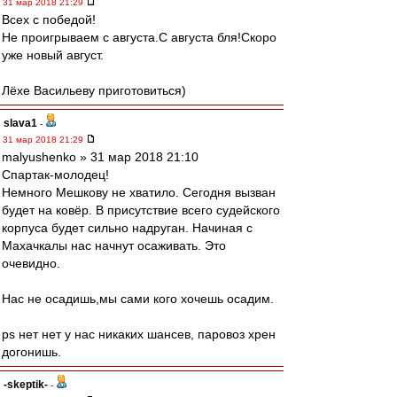
31 мар 2018 21:29
Всех с победой!
Не проигрываем с августа.С августа бля!Скоро
уже новый август.
Лёхе Васильеву приготовиться)
slava1
-
31 мар 2018 21:29
malyushenko » 31 мар 2018 21:10
Спартак-молодец!
Немного Мешкову не хватило. Сегодня вызван
будет на ковёр. В присутствие всего судейского
корпуса будет сильно надруган. Начиная с
Махачкалы нас начнут осаживать. Это
очевидно.
Нас не осадишь,мы сами кого хочешь осадим.
ps нет нет у нас никаких шансев, паровоз хрен
догонишь.
-skeptik-
-