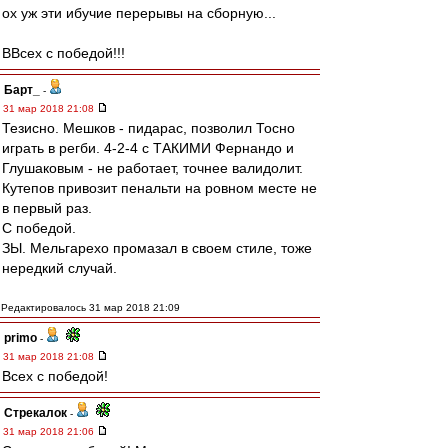
ох уж эти ибучие перерывы на сборную...
ВВсех с победой!!!
Барт_
-
31 мар 2018 21:08
Тезисно. Мешков - пидарас, позволил Тосно
играть в регби. 4-2-4 с ТАКИМИ Фернандо и
Глушаковым - не работает, точнее валидолит.
Кутепов привозит пенальти на ровном месте не
в первый раз.
С победой.
ЗЫ. Мельгарехо промазал в своем стиле, тоже
нередкий случай.
Редактировалось 31 мар 2018 21:09
primo
-
31 мар 2018 21:08
Всех с победой!
Стрекалок
-
31 мар 2018 21:06