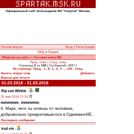
Официальный сайт болельщиков ФК "Спартак" Москва
Полная версия
Вход
•
Регистрация
FAQ
•
Поиск
Общение на сайте
Гостевая книга ВВ
»
Пред. тема
|
След. тема
Страница
2
из
100
[ Сообщений: 4957 ]
На страницу
Пред.
1
,
2
,
3
,
4
,
5
...
100
След.
Начать новую тему
Добавить
Версия для печати
01.03.2018 - 31.03.2018
Rip van Winkle
-
31 мар 2018 21:33
mmmmm
,
mmmmm
,
4. Марк, чего ты хочешь от человека,
добровольно превратившегося в ОдемвингИЕ...
Последнее сообщение
irod sm
-