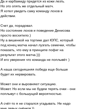
Да и карбамиду придется из кожи лезть.
Но это опять же отдельный матч.
Я хотел увидеть саму команду лохов в
действии.
Счет да, порадовал.
Но состояние лохов и поведение Денисова
просто восхитило.)
Ну а вишенкой на тортике дал ЮПС, который
под конец матча начал лузгать семечки, чтобы
показать, что ему в принципе пофиг на
результат этого матча.)))
И его уверения что команда не поплывёт. )
А наша сегодняшняя победа еще больше
будет их нервировать.
Может они и выровняют ситуацию.
Может. Но если мы не будем терять очки - они
поплывут с большущей вероятностью.
А счёт-то я не старался угадывать. Не надо
мне левых очёчков.))