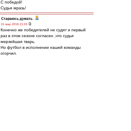
С победой!
Судья мразь!
Стараюсь думать
-
31 мар 2018 21:03
Конечно же победителей не судят и первый
раз в этом сезоне согласен ,что судья
мерзейшая тварь.
Но футбол в исполнении нашей команды
огорчил.
Средней линии в команде вообще не
существует ,жаль.
Глушаков ,похоже ,завязал с футболом.
mib83
-
31 мар 2018 21:03
Всех КБ с победой!
Анекдотичный пеналь. Ну чиста чтоб жалкий
ничтожный Погреб мог очередным голом в
наши ворота подчеркнуть свою никчемность.
Других достижений и целей-то уже нихуя нет.