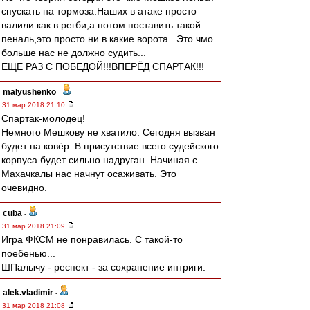
спускать на тормоза.Наших в атаке просто
валили как в регби,а потом поставить такой
пеналь,это просто ни в какие ворота...Это чмо
больше нас не должно судить...
ЕЩЕ РАЗ С ПОБЕДОЙ!!!ВПЕРЁД СПАРТАК!!!
malyushenko
-
31 мар 2018 21:10
Спартак-молодец!
Немного Мешкову не хватило. Сегодня вызван
будет на ковёр. В присутствие всего судейского
корпуса будет сильно надруган. Начиная с
Махачкалы нас начнут осаживать. Это
очевидно.
cuba
-
31 мар 2018 21:09
Игра ФКСМ не понравилась. С такой-то
поебенью...
ШПалычу - респект - за сохранение интриги.
alek.vladimir
-
31 мар 2018 21:08