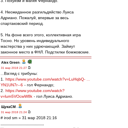
3. Похуизм и магия Фернандо.
4. Неожиданное разгильдяйство Луиса
Адриано. Пожалуй, впервые за весь
спартаковский период.
5. На фоне всего этого, коллективная игра
Тосно. Но уровень индивидуального
мастерства у них удрючающий. Займут
законное место в ФНЛ. Подстилки бомжовские.
Alex Green
-
31 мар 2018 21:27
...Взгляд с трибуны:
1.
https://www.youtube.com/watch?v=LuHqbQ- ...
YN1UN7r--6
- гол Фернандо;
2.
https://www.youtube.com/watch?
v=lum5VOcwW8k
- гол Луиса Адриано.
ЩукаСМ
-
31 мар 2018 21:24
# irod sm » 31 мар 2018 21:16
,,,,,,,,,,,,,,,,,,,,,,,,,,,,,,,,,,,,,,