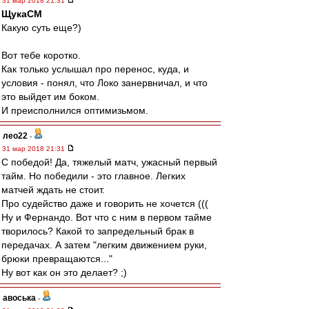
31 мар 2018 21:31
ЩукаСМ
Какую суть еще?)
Вот тебе коротко.
Как только услышал про перенос, куда, и
условия - понял, что Локо занервничал, и что
это выйдет им боком.
И преисполнился оптимизьмом.
лео22
-
31 мар 2018 21:31
С победой! Да, тяжелый матч, ужасный первый
тайм. Но победили - это главное. Легких
матчей ждать не стоит.
Про судейство даже и говорить не хочется (((
Ну и Фернандо. Вот что с ним в первом тайме
творилось? Какой то запредельный брак в
передачах. А затем "легким движением руки,
брюки превращаются..."
Ну вот как он это делает? ;)
авоська
-