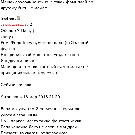
Мешок сволочь конечно, с такой фамилией по
другому быть не может.
irod sm
-
31 мар 2018 21:16
Обещал? Пишу )
zmeya
Ром, Феде Быку чужого не надо (с) Зеленый
фургон.
Не приписывай мне, что я угадал счет.)
Я о другом писал.
Меня даже этот конкретный счет в матче не
принципиально интересовал.
Сейчас поясню.
# irod sm » 18 мар 2018 21:20
Если мы упустим 2-ое место - посчитаю
ужасом страшным.
Но и первое место также фантастически.
Если конечно Локо не словит мандраж.
Близость та сказать от желаемого.