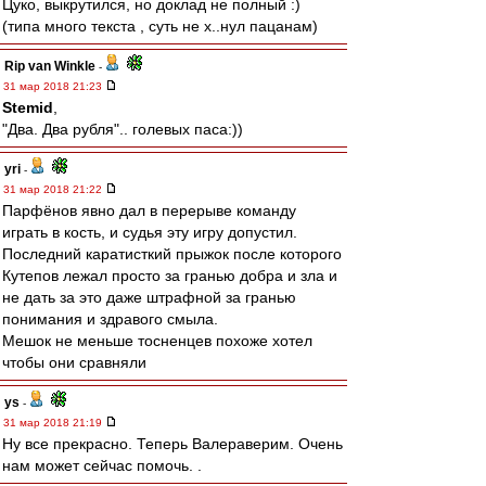
Цуко, выкрутился, но доклад не полный :)
(типа много текста , суть не х..нул пацанам)
Rip van Winkle
-
31 мар 2018 21:23
Stemid
,
"Два. Два рубля".. голевых паса:))
yri
-
31 мар 2018 21:22
Парфёнов явно дал в перерыве команду
играть в кость, и судья эту игру допустил.
Последний каратисткий прыжок после которого
Кутепов лежал просто за гранью добра и зла и
не дать за это даже штрафной за гранью
понимания и здравого смыла.
Мешок не меньше тосненцев похоже хотел
чтобы они сравняли
ys
-
31 мар 2018 21:19
Ну все прекрасно. Теперь Валераверим. Очень
нам может сейчас помочь. .