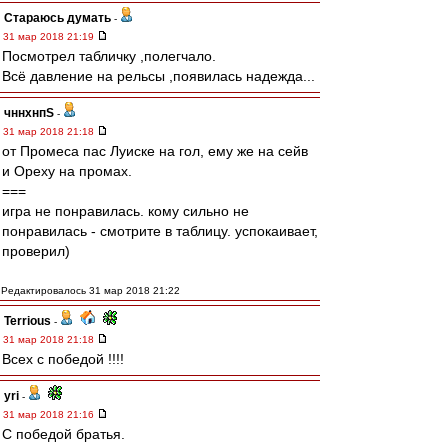
Стараюсь думать
-
31 мар 2018 21:19
Посмотрел табличку ,полегчало.
Всё давление на рельсы ,появилась надежда...
чннхнпS
-
31 мар 2018 21:18
от Промеса пас Луиске на гол, ему же на сейв
и Ореху на промах.
===
игра не понравилась. кому сильно не
понравилась - смотрите в таблицу. успокаивает,
проверил)
Редактировалось 31 мар 2018 21:22
Terrious
-
31 мар 2018 21:18
Всех с победой !!!!
yri
-
31 мар 2018 21:16
С победой братья.