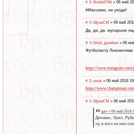
#
Bordo0706
» 06 май 20
#Массимо, не уходи!
#
ЩукаСМ
» 06 май 201
Да, да, да. мусарьню над
#
blind_guardian
» 06 ма
Футболисту Локомотива 
https://www.instagram.com/
#
rusak
» 06 май 2018 19
https://www.championat.com/
#
ЩукаСМ
» 06 май 201
gav » 06 май 2018 
Динамо, Урал, Руби
ну и кого из них с