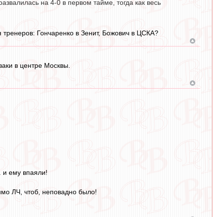
азвалилась на 4-0 в первом тайме, тогда как весь
тренеров: Гончаренко в Зенит, Божович в ЦСКА?
аки в центре Москвы.
. и ему впаяли!
имо ЛЧ, чтоб, неповадно было!