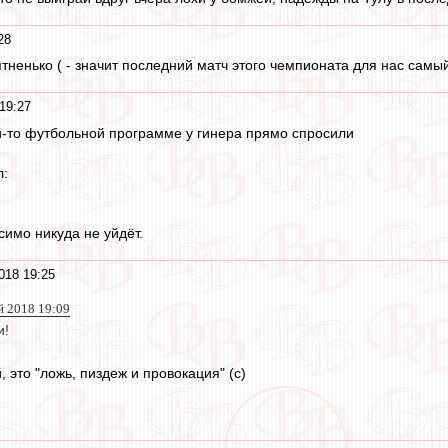
28
нятненько ( - значит последний матч этого чемпионата для нас самы
19:27
ой-то футбольной программе у гинера прямо спросили
л:
имо никуда не уйдёт.
018 19:25
й 2018 19:09
и!
 это "ложь, пиздеж и провокация" (с)