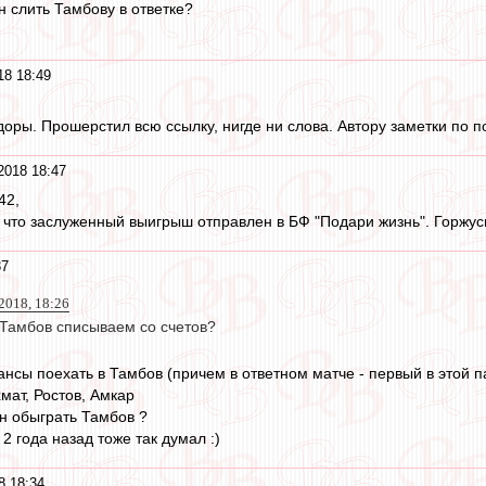
ен слить Тамбову в ответке?
18 18:49
оры. Прошерстил всю ссылку, нигде ни слова. Автору заметки по по
2018 18:47
42,
 что заслуженный выигрыш отправлен в БФ "Подари жизнь". Горжусь
37
018, 18:26
 Тамбов списываем со счетов?
ансы поехать в Тамбов (причем в ответном матче - первый в этой 
мат, Ростов, Амкар
ен обыграть Тамбов ?
 2 года назад тоже так думал :)
8 18:34