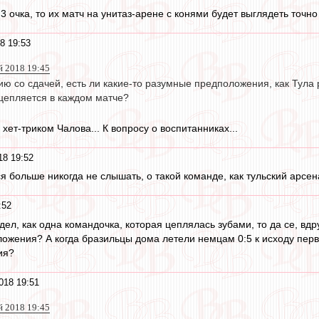
3 очка, то их матч на унитаз-арене с конями будет выглядеть точно
8 19:53
й 2018 19:45
ию со сдачей, есть ли какие-то разумные предположения, как Тула р
цепляется в каждом матче?
 хет-триком Чалова... К вопросу о воспитанниках...
18 19:52
ся больше никогда не слышать, о такой команде, как тульский арсен
:52
идел, как одна командочка, которая цеплялась зубами, то да се, вд
ожения? А когда бразильцы дома летели немцам 0:5 к исходу перв
ия?
018 19:51
й 2018 19:45