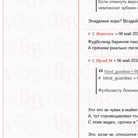
Если откинуть верс
чемпионат зубами 
Эпидемия кори? Воздей
#
Животное
» 06 май 20
Фудболизд баринов-тако
А пряники реально легл
#
ЩукаСМ
» 06 май 201
blind_guardian » 0
# blind_guardian »
Футболисту Локомо
Хто это за чувак в майке
А, тут спровоцировал тол
С этим видео, срочно в 
Это, если че, относится 