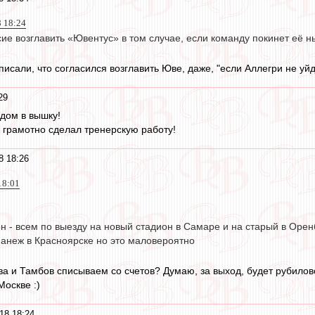
8 18:24
сие возглавить «Ювентус» в том случае, если команду покинет её
исали, что согласился возглавить Юве, даже, "если Аллегри не уйдет"
29
дом в вышку!
 грамотно сделал тренерскую работу!
8 18:26
18:01
н - всем по выезду на новый стадион в Самаре и на старый в Орен
манеж в Красноярске но это маловероятно
ева и Тамбов списываем со счетов? Думаю, за выход, будет рубилов
Москве :)
18 18:24