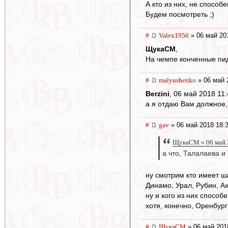
А кто из них, не способ
Будем посмотреть ;)
#
Valex1956
» 06 май 20
ЩукаСМ
,
На чемпе конченные пид
#
malyushenko
» 06 май 
Berzini
, 06 май 2018 11:
а я отдаю Вам должное,
#
gav
» 06 май 2018 18:
ЩукаСМ » 06 май 2
а что, Талалаева и
ну смотрим кто имеет ш
Динамо, Урал, Рубин, Ах
ну и кого из них способ
хотя, конечно, Оренбург
#
ЩукаСМ
» 06 май 201