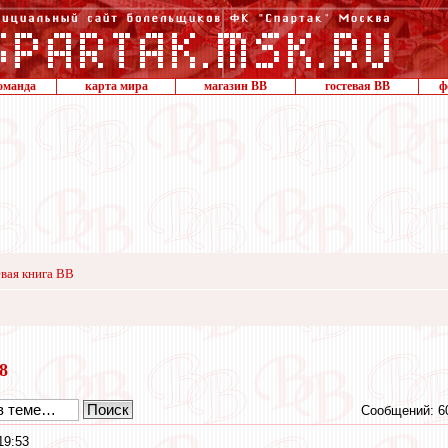
оманда
карта мира
магазин ВВ
гостевая ВВ
ф
вая книга ВВ
18
Сообщений: 6
19:53