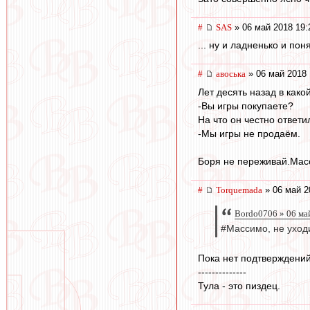
#
SAS
» 06 май 2018 19:
... ну и ладненько и по
#
авоська
» 06 май 2018 
Лет десять назад в как
-Вы игры покупаете?
На что он честно ответи
-Мы игры не продаём.
Боря не переживай.Масс
#
Torquemada
» 06 май 2
Bordo0706 » 06 ма
#Массимо, не уход
Пока нет подтверждений,
--------------
Тула - это пиздец.