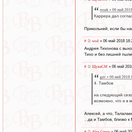
rusak » 06 май 201
Каррера дал согла
Прикольней, если бы нап
#
wod
» 06 май 2018 18:
Андрея Тихонова с выхо
Тихо и без лишней пыли
#
ЩукаСМ
» 06 май 201
gav » 06 май 2018 
4. Тамбов
на следующий сезо
возможно, что и в 
Алексей, а что, Талала
...да и Тамбов, близко к 
#
Alex Green
» 06 май 20