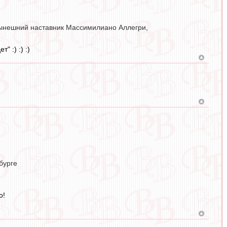
 нынешний наставник Массимилиано Аллегри,
 :) :) :)
бурге
о!