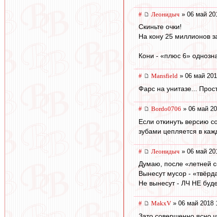
#
Леонидыч
» 06 май 20
Скиньте очки!
На кону 25 миллионов з
Кони - «плюс 6» однозн
#
Mansfield
» 06 май 201
Фарс на унитазе... Прос
#
Bordo0706
» 06 май 20
Если откинуть версию со
зубами цепляется в каж
#
Леонидыч
» 06 май 20
Думаю, после «летней с
Вынесут мусор - «твёрд
Не вынесут - ЛЧ НЕ буде
#
MakxV
» 06 май 2018 
Зато совершенно ясно ч