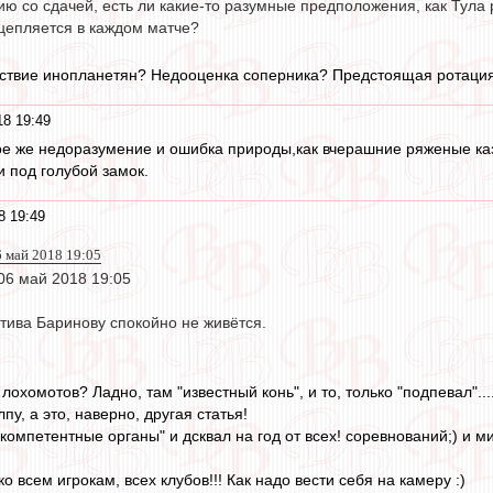
ию со сдачей, есть ли какие-то разумные предположения, как Тула р
цепляется в каждом матче?
ствие инопланетян? Недооценка соперника? Предстоящая ротация 
18 19:49
е же недоразумение и ошибка природы,как вчерашние ряженые каз
и под голубой замок.
8 19:49
6 май 2018 19:05
 06 май 2018 19:05
тива Баринову спокойно не живётся.
 лохомотов? Ладно, там "известный конь", и то, только "подпевал"...
пу, а это, наверно, другая статья!
"компетентные органы" и дсквал на год от всех! соревнований;) и м
ко всем игрокам, всех клубов!!! Как надо вести себя на камеру :)