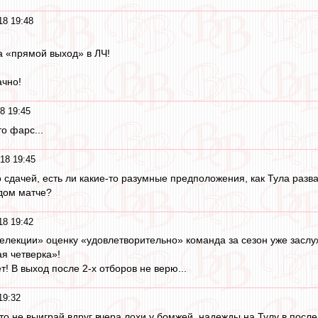
18 19:48
а «прямой выход» в ЛЧ!
ачно!
8 19:45
то фарс...
18 19:45
 сдачей, есть ли какие-то разумные предположения, как Тула разва
дом матче?
18 19:42
елекции» оценку «удовлетворительно» команда за сезон уже заслу
ая четверка»!
т! В выход после 2-х отборов не верю...
19:32
то не выиграй вдруг вчера лохи у бомжей, надежды на Тулу в посл