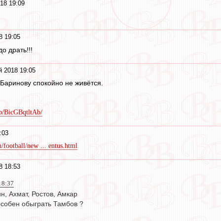
18 19:09
8 19:05
о драть!!!
й 2018 19:05
Баринову спокойно не живётся.
p/BicGBqtltAb/
:03
football/new ... entus.html
8 18:53
18:37
н, Ахмат, Ростов, Амкар
пособен обыграть Тамбов ?