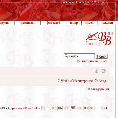
орумы
прогнозы
фан-клуб
юмор
музей
ссылки
Расширенный поиск
FAQ
Регистрация
Вход
Календарь ВВ
88
038 •
Страница
88
из
121
•
1
...
85
86
87
89
90
91
...
121