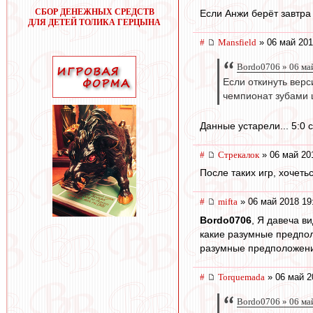
СБОР ДЕНЕЖНЫХ СРЕДСТВ
Если Анжи берёт завтра 
ДЛЯ ДЕТЕЙ ТОЛИКА ГЕРЦЫНА
#
Mansfield
» 06 май 201
Bordo0706 » 06 ма
Если откинуть верс
чемпионат зубами 
Данные устарели... 5:0 с
#
Стрекалок
» 06 май 20
После таких игр, хочеть
#
mifta
» 06 май 2018 19
Bordo0706
, Я давеча в
какие разумные предпол
разумные предположен
#
Torquemada
» 06 май 2
Bordo0706 » 06 ма