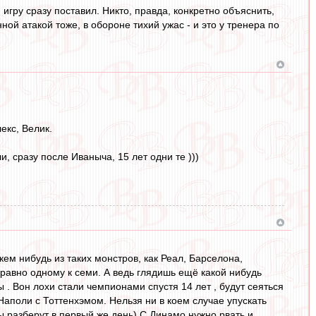
 игру сразу поставил. Никто, правда, конкретно объяснить,
нной атакой тоже, в обороне тихий ужас - и это у тренера по
екс, Велик.
ли, сразу после Иваныча, 15 лет одни те )))
кем нибудь из таких монстров, как Реал, Барселона,
равно одному к семи. А ведь глядишь ещё какой нибудь
 . Вон лохи стали чемпионами спустя 14 лет , будут сеяться
Наполи с Тоттенхэмом. Нельзя ни в коем случае упускать
ы разберут в первый же день) С Динамо нужно рвать и