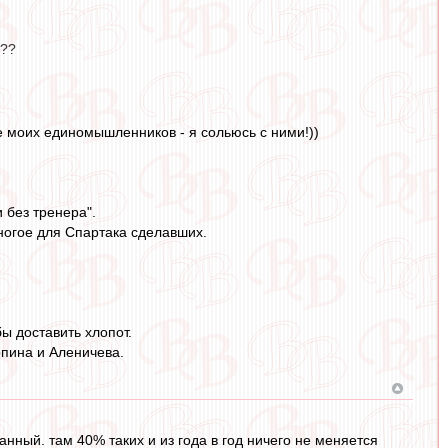
???
е моих единомышленников - я сольюсь с ними!))
 без тренера".
многое для Спартака сделавших.
ы доставить хлопот.
арпина и Аленичева.
нный. там 40% таких и из года в год ничего не меняется