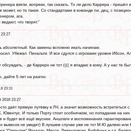
тренера взяли, вопреки, так сказать. То ли дело Каррера - пришёл и
не может, но то такое. Со стандартами в команде пи..дец, с позицио
енером, ага.
 ведают, что творят."
 23:27
оль абсолютный. Как замены вспомню икать начинаю.
осил. Убежал. Пенальти. И все сдулся с игроками уровня Ибсон, Ал
обсуждать, - де Карреро не тот (((( я впадаю в кому. А у нас те бы
, дайте 5 лет на разгон.
18 23:31
 2018 23:27
сто даёт прямую путёвку в ЛЧ, а значит возможность встретиться с 
 Ювентус. И только Порту стоит особнячком, но попадание на них 
е и будет всё ещё вкуснее. Аншлаги и воспоминания гарантированы
их вывесок не увидят) В лучшем случае уже не тот М.Ю далеко или 
 на "Открытие" Роналду, Месси, Левандовски, Буффона и т.д. Билет