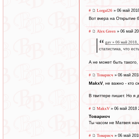
#
Lorgal26
» 06 май 2018
Вот вчера на Открытие 
#
Alex Green
» 06 май 20
gav » 06 май 2018,
статистика, что ест
А не может быть такого,
#
Товарисч
» 06 май 201
MakxV
, не важно - кто с
В твиттере пишет. Но я 
#
MakxV
» 06 май 2018 
Товарисч
Ты часом не Матвея нач
#
Товарисч
» 06 май 201