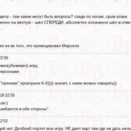
делу - там какие могут быть вопросы? сзади по ногам, срыв атаки.
нно на жёлтую - шёл СПЕРЕДИ, абсолютно осознанно шёл в ответ 
.
я из-за того, что провоцировал Марсело
22:56
вич(убожевич) игру,
персонажи.
 "пряники" проиграли 6-0)))) значит, с ними можно говорить))
18 22:55
ли:)
ошибается в обе стороны"
2:52
й нет. Долбоеб портит всю игру. НЕ дает карт там,где не дать нел