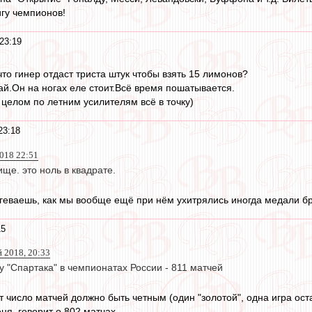
игу чемпионов!
23:19
то гинер отдаст триста штук чтобы взять 15 лимонов?
ай.Он на ногах еле стоит.Всё время пошатывается.
 целом по летним усилителям всё в точку)
23:18
2018 22:51
ище. это ноль в квадрате.
еваешь, как мы вообще ещё при нём ухитрялись иногда медали бра
15
й 2018, 20:33
 "Спартака" в чемпионатах России - 811 матчей
 число матчей должно быть четным (один "золотой", одна игра ост
еня, говорит о 802 матчах