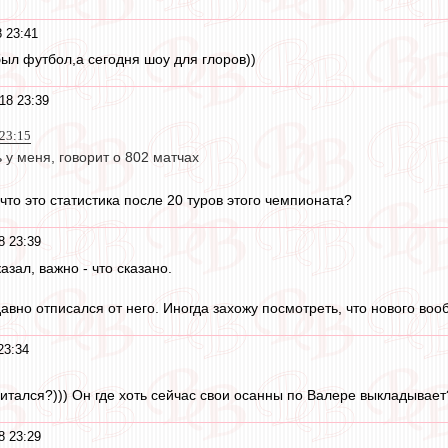
 23:41
был футбол,а сегодня шоу для глоров))
18 23:39
 23:15
ь у меня, говорит о 802 матчах
 что это статистика после 20 туров этого чемпионата?
8 23:39
казал, важно - что сказано.
давно отписался от него. Иногда захожу посмотреть, что нового во
23:34
итался?))) Он где хоть сейчас свои осанны по Валере выкладывает
8 23:29