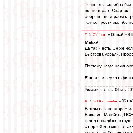
Точно, два серебра без 
во что играет Спартак, 
обороне, но играем с тр
"Отче, прости им, ибо не
#
Olddima
» 06 май 2018
MakxV
,
Да так и есть. Он же н
Быстрова убрали. Пробр
Поэтому, когда начинают 
Еще и я и верил в фигню
Редактировалось 06 май 20
#
Sid Kampeador
» 06 май
В этом сезоне второе ме
Бавария, МанСити, ПСЖ,
гранд попадётся в групп
с первой корзины, а так
момент, чтобы привезти