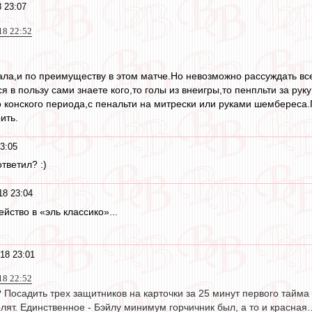
 23:07
18 22:52
еала,и по преимуществу в этом матче.Но невозможно рассуждать все
 в пользу сами знаете кого,то голы из внеигры,то пенпльти за рук
о конского периода,с пенальти на митрески или руками шембереса.Г
ить.
3:05
ответил? :)
18 23:04
ейство в «эль классико»...
18 23:01
18 22:52
? Посадить трех защитников на карточки за 25 минут первого тайма
ят. Единственное - Бэйлу минимум горчичник был, а то и красная.