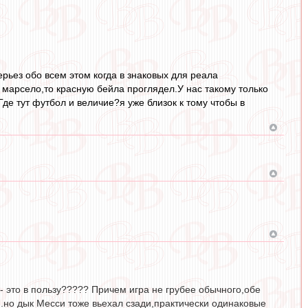
рьез обо всем этом когда в знаковых для реала
у марсело,то красную бейла проглядел.У нас такому только
де тут футбол и величие?я уже близок к тому чтобы в
 - это в пользу????? Причем игра не грубее обычного,обе
..но дык Месси тоже вьехал сзади,практически одинаковые