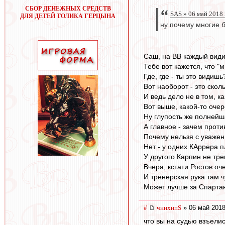
СБОР ДЕНЕЖНЫХ СРЕДСТВ
SAS » 06 май 2018
ДЛЯ ДЕТЕЙ ТОЛИКА ГЕРЦЫНА
ну почему многие 
Саш, на ВВ каждый видит
Тебе вот кажется, что 
Где, где - ты это видишь
Вот наоборот - это сколь
И ведь дело не в том, ка
Вот выше, какой-то очер
Ну глупость же полнейш
А главное - зачем прот
Почему нельзя с уважен
Нет - у одних КАррера пл
У другого Карпин не тре
Вчера, кстати Ростов оч
И тренерская рука там ч
Может лучше за Спарта
#
чннхнпS
» 06 май 2018
что вы на судью взъелис