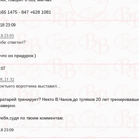
165 1475 - 847 +628 1081
18 23:09
18 23:05
ебе ответил?
что он придурок:)
:07
8, 21:32
етьего воротчика выставил...
вратарей тренирует? Некто В.Чанов,до туляков 20 лет тренировавши
наверно.
 тебя,судя по твоим комментам.
18 23:09