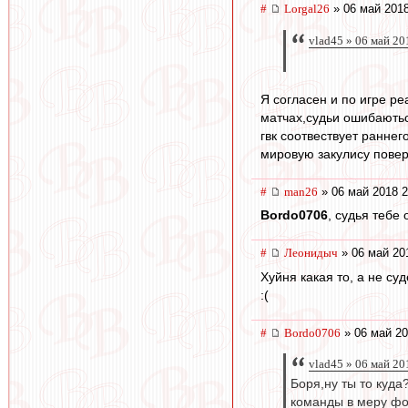
#
Lorgal26
» 06 май 2018
vlad45 » 06 май 20
Я согласен и по игре р
матчах,судьи ошибаються
гвк соотвествует раннег
мировую закулису повер
#
man26
» 06 май 2018 2
Bordo0706
, судья тебе 
#
Леонидыч
» 06 май 20
Хуйня какая то, а не суд
:(
#
Bordo0706
» 06 май 20
vlad45 » 06 май 20
Боря,ну ты то куда
команды в меру фол