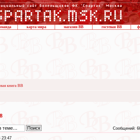
оманда
карта мира
магазин ВВ
гостевая ВВ
ф
вая книга ВВ
18
Сообщений: 6
 23:47