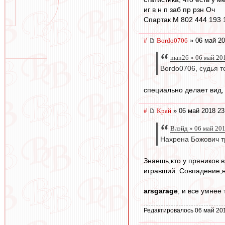
иг в н п заб пр рзн Оч
Спартак М 802 444 193 
#
Bordo0706
» 06 май 20
man26 » 06 май 20
Bordo0706, судья т
специально делает вид, 
#
Край
» 06 май 2018 23
Влэйд » 06 май 201
Нахрена Божович тр
Знаешь,кто у пряников 
игравший..Совпадение,
arsgarage
, и все умнее
Редактировалось 06 май 20