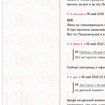
метать за всё и за эту Л
#
авоська
» 06 май 2018 
Gt3
,
Лёня,ты сомневаешься,ч
И про ерохина заканчив
Вот по Пашаличу,как и в
#
MakxV
» 06 май 2018 
Olddima » 06 май 
Это не просто говн
Сейчас смотришь и офиг
#
gav
» 06 май 2018 23:
Alex Green » 06 ма
на данный момент у
вроде на данный момент
статистика, что есть у м