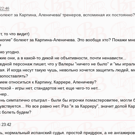
 22:46
болеют за Карпина, Аленичева/ тренеров, вспоминая их постоянно
, то что видит)
"многие" болеют за Карпина-Аленичева. Это вообще хто? Покажи мн
?
ко угодно.
кие они, а в какой-то дикой не объктивности, почти ненависти...
едной персонаж пишет, что у Валеры "ничего не было" и "мы играли
ая. И когда несут такую чушь, невольно хочется защитить людей, 
ивопоставлять?
ием относиться к Карпину, Каррере, Аленичеву?
охой - игры нет, стандартов нет, еще чего-то нет...
нер..
ень симпатично отыграл - были бы игрочки помастеровитее, могли б
увствуется... Но все равно нет. Раз "я за Карреру", значит долой К
к болеть будем?
 23:42
ь, нормальный испанский судья. простой придурок, а не ангажирова