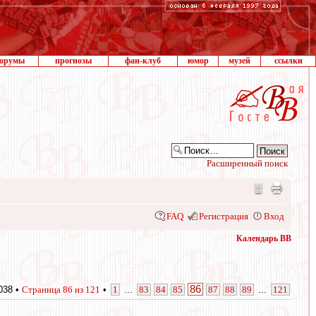
орумы
прогнозы
фан-клуб
юмор
музей
ссылки
Расширенный поиск
FAQ
Регистрация
Вход
Календарь ВВ
86
038 •
Страница
86
из
121
•
1
...
83
84
85
87
88
89
...
121