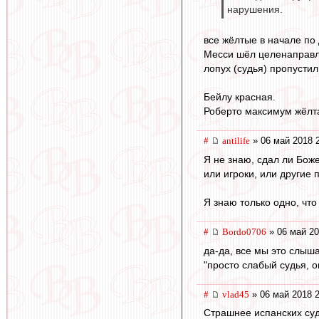
нарушения.
все жёлтые в начале по 
Месси шёл целенаправле
лопух (судья) пропустил
Бейлу красная.
Роберто максимум жёлта
#
antilife
» 06 май 2018 
Я не знаю, сдал ли Боже
или игроки, или другие 
Я знаю только одно, что
#
Bordo0706
» 06 май 20
да-да, все мы это слыша
"просто слабый судья, 
#
vlad45
» 06 май 2018 2
Страшнее испанских суде