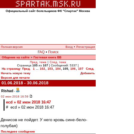
Официальный сайт болельщиков ФК "Спартак" Москва
Полная версия
Вход
•
Регистрация
FAQ
•
Поиск
Общение на сайте
Гостевая книга ВВ
»
Пред. тема
|
След. тема
Страница
105
из
107
[ Сообщений: 5337 ]
На страницу
Пред.
1
...
102
,
103
,
104
,
105
,
106
,
107
След.
Начать новую тему
Добавить
Версия для печати
01.06.2018 - 30.06.2018
Rishad
-
02 июн 2018 16:59
ecd » 02 июн 2018 16:47
# ecd » 02 июн 2018 16:47
Денисов не пойдет. У него кровь сине-бело-
голубая)
Последнее сообщение