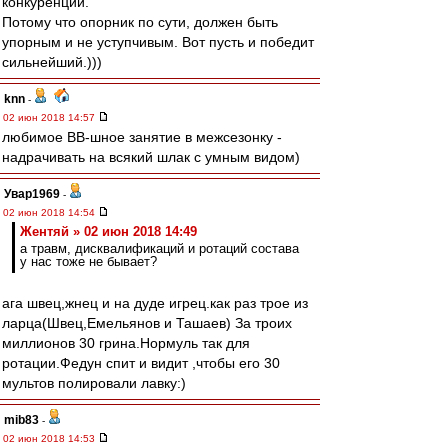
конкуренции.
Потому что опорник по сути, должен быть
упорным и не уступчивым. Вот пусть и победит
сильнейший.)))
knn
-
02 июн 2018 14:57
любимое ВВ-шное занятие в межсезонку -
надрачивать на всякий шлак с умным видом)
Увар1969
-
02 июн 2018 14:54
Жентяй » 02 июн 2018 14:49
а травм, дисквалификаций и ротаций состава
у нас тоже не бывает?
ага швец,жнец и на дуде игрец.как раз трое из
ларца(Швец,Емельянов и Ташаев) За троих
миллионов 30 грина.Нормуль так для
ротации.Федун спит и видит ,чтобы его 30
мультов полировали лавку:)
mib83
-
02 июн 2018 14:53