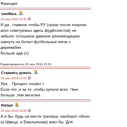
Франция
samMara
-
02 июн 2018 15:32
И да , главное чтобы РУ (сразу после покупки
всех советуемых здесь фудболистов) не
забыло тутошнюю давнюю рекомендацию
скинуть на болел футбольные мячи с
дирижабля .
Больше ада (с)
Редактировалось 02 июн 2018 15:33
Стараюсь думать
-
02 июн 2018 15:07
Ура... Процесс пошёл )
Если что ,я за то ,чтобы купили всех. Чем
больше ,тем веселее.
Rishad
-
02 июн 2018 15:00
А я бы, будь на месте тренера, наоборот обоих
(и Швеца, и Емельянова) взял бы. Для