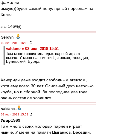
фамилии
имхую))будет самый популярный персонаж на
Книге
з ы 146%))
Sergyn
-
02 июн 2018 16:03
valdano » 02 июн 2018 15:51
Там много своих молодых парней играет
нынче. У меня на памяти Цыганков, Беседин,
Буяльский, Бурда.
Хачериди даже уходит свободным агентом,
хотя ему всего 30 лет. Основный деф нетолько
клуба, но и сборной. За последние два года
очень состав омолодился.
valdano
-
02 июн 2018 15:51
Увар1969
,
Там много своих молодых парней играет
нынче. У меня на памяти Цыганков, Беседин,