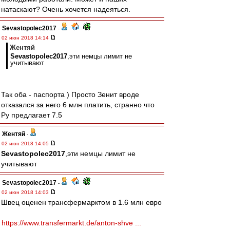
натаскают? Очень хочется надеяться.
Sevastopolec2017
-
02 июн 2018 14:14
Жентяй
Sevastopolec2017
,эти немцы лимит не
учитывают
Так оба - паспорта ) Просто Зенит вроде
отказался за него 6 млн платить, странно что
Ру предлагает 7.5
Жентяй
-
02 июн 2018 14:05
Sevastopolec2017
,эти немцы лимит не
учитывают
Sevastopolec2017
-
02 июн 2018 14:03
Швец оценен трансфермарктом в 1.6 млн евро
https://www.transfermarkt.de/anton-shve ...