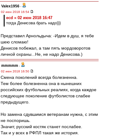
Valex1956
-
02 июн 2018 16:54
ecd » 02 июн 2018 16:47
тогда Денисова брать надо)))
Представил Арнольдыча: -Идем в душ, я тебе
шею сломаю!
Денисов побежал, а там пять мордоворотов
личной охраны...Не, не надо Денисова.)
mmmmm
-
02 июн 2018 16:50
Смена поколений всегда болезненна.
Тем более болезненна она в нынешних
российских футбольных реалиях, когда каждое
следующее поколение футболистов слабее
предыдущего.
Но замена сдувшимся ветеранам нужна, с этим
не поспоришь.
Значит, русский костяк станет послабее.
Так и у всех в РФПЛ такая же история.