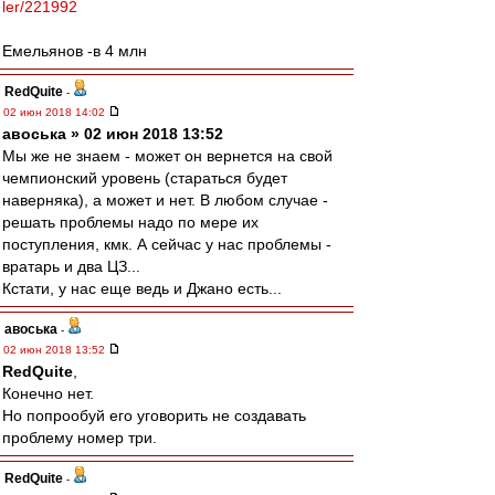
ler/221992
Емельянов -в 4 млн
RedQuite
-
02 июн 2018 14:02
авоська » 02 июн 2018 13:52
Мы же не знаем - может он вернется на свой
чемпионский уровень (стараться будет
наверняка), а может и нет. В любом случае -
решать проблемы надо по мере их
поступления, кмк. А сейчас у нас проблемы -
вратарь и два ЦЗ...
Кстати, у нас еще ведь и Джано есть...
авоська
-
02 июн 2018 13:52
RedQuite
,
Конечно нет.
Но попрообуй его уговорить не создавать
проблему номер три.
RedQuite
-