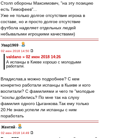
Столп обороны Максимович, "на эту позицию
есть Тимофеев"...
Уже не только долгое отсутствие игрока в
составе, но и просто долгое отсутствие
футбола наделяет отдельных людей
небывалыми игроцкими качествами)
Увар1969
-
02 июн 2018 14:50
valdano » 02 июн 2018 14:26
А испанцы в Киеве хорошо с молодыми
работали.
Владислав,а можно подробнее? С кем
конкретно работали испанцы в Кыиве и кого
воспитали? С фамилиями и чего те "молодые
"хохлы добились? По мне так на слуху
фамилия одного Цыганкова.Так ему только
20.Не знаю,успели ли испанцы с ним
поработать
Жентяй
-
02 июн 2018 14:49