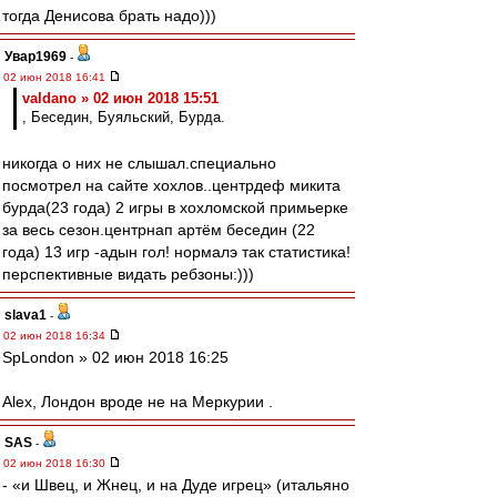
тогда Денисова брать надо)))
Увар1969
-
02 июн 2018 16:41
valdano » 02 июн 2018 15:51
, Беседин, Буяльский, Бурда.
никогда о них не слышал.специально
посмотрел на сайте хохлов..центрдеф микита
бурда(23 года) 2 игры в хохломской примьерке
за весь сезон.центрнап артём беседин (22
года) 13 игр -адын гол! нормалэ так статистика!
перспективные видать ребзоны:)))
slava1
-
02 июн 2018 16:34
SpLondon » 02 июн 2018 16:25
Аlex, Лондон вроде не на Меркурии .
SAS
-
02 июн 2018 16:30
- «и Швец, и Жнец, и на Дуде игрец» (итальяно