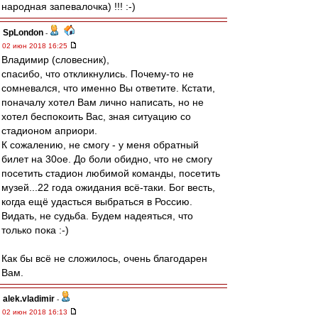
народная запевалочка) !!! :-)
SpLondon
-
02 июн 2018 16:25
Владимир (словесник),
спасибо, что откликнулись. Почему-то не
сомневался, что именно Вы ответите. Кстати,
поначалу хотел Вам лично написать, но не
хотел беспокоить Вас, зная ситуацию со
стадионом априори.
К сожалению, не смогу - у меня обратный
билет на 30ое. До боли обидно, что не смогу
посетить стадион любимой команды, посетить
музей...22 года ожидания всё-таки. Бог весть,
когда ещё удасться выбраться в Россию.
Видать, не судьба. Будем надеяться, что
только пока :-)
Как бы всё не сложилось, очень благодарен
Вам.
alek.vladimir
-
02 июн 2018 16:13