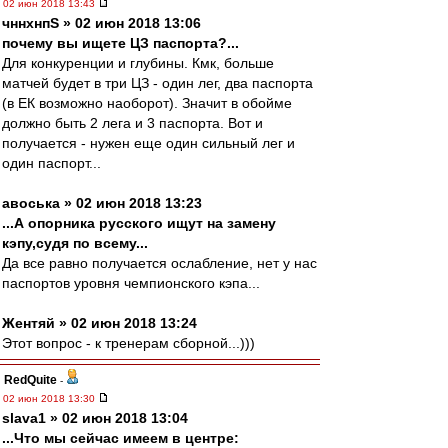
02 июн 2018 13:43
чннхнпS » 02 июн 2018 13:06
почему вы ищете ЦЗ паспорта?...
Для конкуренции и глубины. Кмк, больше
матчей будет в три ЦЗ - один лег, два паспорта
(в ЕК возможно наоборот). Значит в обойме
должно быть 2 лега и 3 паспорта. Вот и
получается - нужен еще один сильный лег и
один паспорт...
авоська » 02 июн 2018 13:23
...А опорника русского ищут на замену
кэпу,судя по всему...
Да все равно получается ослабление, нет у нас
паспортов уровня чемпионского кэпа...
Жентяй » 02 июн 2018 13:24
Этот вопрос - к тренерам сборной...)))
RedQuite
-
02 июн 2018 13:30
slava1 » 02 июн 2018 13:04
...Что мы сейчас имеем в центре: