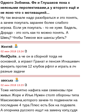
Одного Зобнина. Фе и Глушаков пока с
неясными перспективами,а у второго ещё и
не ясно что с мотивацией...
Ну так вначале надо разобраться и это понять,
а зачем покупать заранее более слабого
игрока. Если уж покупать - то не хуже. Бадель,
Дорадо - это хоть как-то можно понять. А
Швец? Чтобы Тимохе все шансы убить?
Жентяй
-
02 июн 2018 13:24
RedQuite
, а че он в сборной тогда не
основной, а играют Гранат и пенсия Игнашевич
феерить против 12 клубов рфпл и играть в лч
разные задачи
авоська
-
02 июн 2018 13:23
Тоже непонятно нафига нам семеновы при
живых Жоре и Илье.Нужен столп обороны типа
Максииовича,которого зачем-то подменили на
последние 4 тура.Плюс есть Бок на подхвате.
А опорника русского ищут на замену кэпу,судя