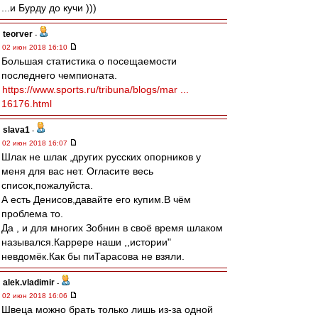
...и Бурду до кучи )))
teorver
-
02 июн 2018 16:10
Большая статистика о посещаемости
последнего чемпионата.
https://www.sports.ru/tribuna/blogs/mar ...
16176.html
slava1
-
02 июн 2018 16:07
Шлак не шлак ,других русских опорников у
меня для вас нет. Огласите весь
список,пожалуйста.
А есть Денисов,давайте его купим.В чём
проблема то.
Да , и для многих Зобнин в своё время шлаком
назывался.Каррере наши ,,истории"
невдомёк.Как бы пиТарасова не взяли.
alek.vladimir
-
02 июн 2018 16:06
Швеца можно брать только лишь из-за одной