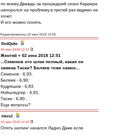
по всему.Дважды за прошедший сезон Каррера
напоролся на проблему,в третий раз видимо не
хочет.
И его можно понять.
Редактировалось 02 июн 2018 13:26
RedQuite
-
02 июн 2018 13:21
Жентяй » 02 июн 2018 12:51
...Семенов это шлак полный, какая он
замена Таски? Беляев тоже самое...
Семенов - 6,93;
Беляев - 6,90;
Кудряшов - 6,83;
Нойштедтер - 6,81;
Таски - 6,80...
Еще вопросы?
slava1
-
02 июн 2018 13:20
Опять шопинг начался.Ладно.Даже если
Антоха уйдет.