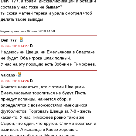
Den_777
, а травм, дисквалификаций и ротаций
состава у нас тоже не бывает?
ты скока матчей терека и урала смотрел чтоб
делать такие выводы
Редактировалось 02 июн 2018 14:50
Den_777
-
02 июн 2018 14:27
Надеюсь ни Цвеца, ни Емельянова в Спартаке
не будет. Оба игрока шлак полный.
У нас на эту позицию есть Зобнин и Тимофеев.
valdano
-
02 июн 2018 14:26
Хочется надеяться, что с этими Швецами-
Емельяновыми торопиться не будут. Пусть
приедут испанцы, начнется сбор, и
определятся с возможностями имеющихся
футболистов. Торговать Швеца за 7-8 - жесть
какая-то. У нас Тимофеев ровно такой же.
Сырой, что один, что другой. С ними возиться и
возиться. А испанцы в Киеве хорошо с
молодыми работали. Может и наших