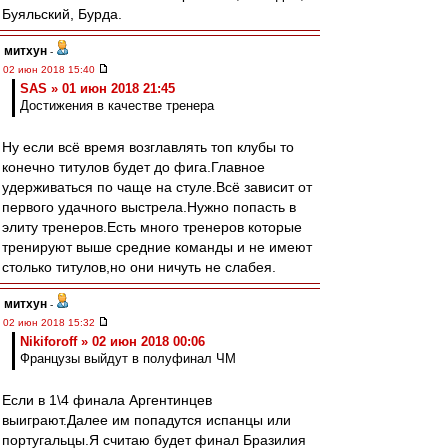
Буяльский, Бурда.
митхун
-
02 июн 2018 15:40
SAS » 01 июн 2018 21:45
Достижения в качестве тренера
Ну если всё время возглавлять топ клубы то
конечно титулов будет до фига.Главное
удерживаться по чаще на стуле.Всё зависит от
первого удачного выстрела.Нужно попасть в
элиту тренеров.Есть много тренеров которые
тренируют выше средние команды и не имеют
столько титулов,но они ничуть не слабея.
митхун
-
02 июн 2018 15:32
Nikiforoff » 02 июн 2018 00:06
Французы выйдут в полуфинал ЧМ
Если в 1\4 финала Аргентинцев
выиграют.Далее им попадутся испанцы или
португальцы.Я считаю будет финал Бразилия