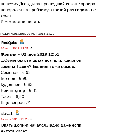
по всему.Дважды за прошедший сезон Каррера
напоролся на проблему,в третий раз видимо не
хочет.
И его можно понять.
Редактировалось 02 июн 2018 13:26
RedQuite
-
02 июн 2018 13:21
Жентяй » 02 июн 2018 12:51
...Семенов это шлак полный, какая он
замена Таски? Беляев тоже самое...
Семенов - 6,93;
Беляев - 6,90;
Кудряшов - 6,83;
Нойштедтер - 6,81;
Таски - 6,80...
Еще вопросы?
slava1
-
02 июн 2018 13:20
Опять шопинг начался.Ладно.Даже если
Антоха уйдет.