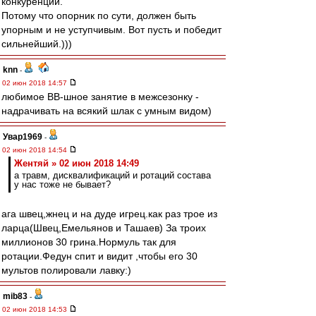
конкуренции.
Потому что опорник по сути, должен быть
упорным и не уступчивым. Вот пусть и победит
сильнейший.)))
knn
-
02 июн 2018 14:57
любимое ВВ-шное занятие в межсезонку -
надрачивать на всякий шлак с умным видом)
Увар1969
-
02 июн 2018 14:54
Жентяй » 02 июн 2018 14:49
а травм, дисквалификаций и ротаций состава
у нас тоже не бывает?
ага швец,жнец и на дуде игрец.как раз трое из
ларца(Швец,Емельянов и Ташаев) За троих
миллионов 30 грина.Нормуль так для
ротации.Федун спит и видит ,чтобы его 30
мультов полировали лавку:)
mib83
-
02 июн 2018 14:53