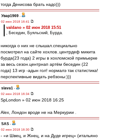
тогда Денисова брать надо)))
Увар1969
-
02 июн 2018 16:41
valdano » 02 июн 2018 15:51
, Беседин, Буяльский, Бурда.
никогда о них не слышал.специально
посмотрел на сайте хохлов..центрдеф микита
бурда(23 года) 2 игры в хохломской примьерке
за весь сезон.центрнап артём беседин (22
года) 13 игр -адын гол! нормалэ так статистика!
перспективные видать ребзоны:)))
slava1
-
02 июн 2018 16:34
SpLondon » 02 июн 2018 16:25
Аlex, Лондон вроде не на Меркурии .
SAS
-
02 июн 2018 16:30
- «и Швец, и Жнец, и на Дуде игрец» (итальяно