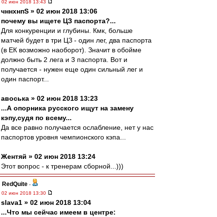
02 июн 2018 13:43
чннхнпS » 02 июн 2018 13:06
почему вы ищете ЦЗ паспорта?...
Для конкуренции и глубины. Кмк, больше
матчей будет в три ЦЗ - один лег, два паспорта
(в ЕК возможно наоборот). Значит в обойме
должно быть 2 лега и 3 паспорта. Вот и
получается - нужен еще один сильный лег и
один паспорт...
авоська » 02 июн 2018 13:23
...А опорника русского ищут на замену
кэпу,судя по всему...
Да все равно получается ослабление, нет у нас
паспортов уровня чемпионского кэпа...
Жентяй » 02 июн 2018 13:24
Этот вопрос - к тренерам сборной...)))
RedQuite
-
02 июн 2018 13:30
slava1 » 02 июн 2018 13:04
...Что мы сейчас имеем в центре: