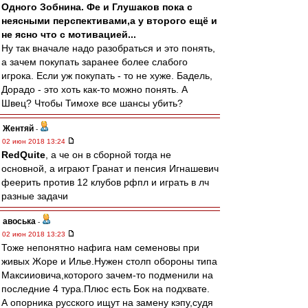
Одного Зобнина. Фе и Глушаков пока с
неясными перспективами,а у второго ещё и
не ясно что с мотивацией...
Ну так вначале надо разобраться и это понять,
а зачем покупать заранее более слабого
игрока. Если уж покупать - то не хуже. Бадель,
Дорадо - это хоть как-то можно понять. А
Швец? Чтобы Тимохе все шансы убить?
Жентяй
-
02 июн 2018 13:24
RedQuite
, а че он в сборной тогда не
основной, а играют Гранат и пенсия Игнашевич
феерить против 12 клубов рфпл и играть в лч
разные задачи
авоська
-
02 июн 2018 13:23
Тоже непонятно нафига нам семеновы при
живых Жоре и Илье.Нужен столп обороны типа
Максииовича,которого зачем-то подменили на
последние 4 тура.Плюс есть Бок на подхвате.
А опорника русского ищут на замену кэпу,судя