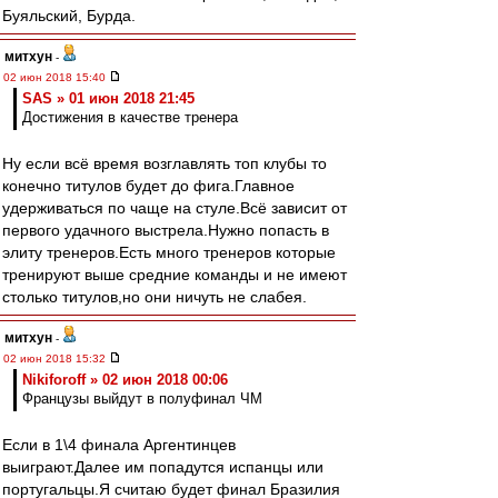
Буяльский, Бурда.
митхун
-
02 июн 2018 15:40
SAS » 01 июн 2018 21:45
Достижения в качестве тренера
Ну если всё время возглавлять топ клубы то
конечно титулов будет до фига.Главное
удерживаться по чаще на стуле.Всё зависит от
первого удачного выстрела.Нужно попасть в
элиту тренеров.Есть много тренеров которые
тренируют выше средние команды и не имеют
столько титулов,но они ничуть не слабея.
митхун
-
02 июн 2018 15:32
Nikiforoff » 02 июн 2018 00:06
Французы выйдут в полуфинал ЧМ
Если в 1\4 финала Аргентинцев
выиграют.Далее им попадутся испанцы или
португальцы.Я считаю будет финал Бразилия