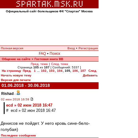
Официальный сайт болельщиков ФК "Спартак" Москва
Полная версия
Вход
•
Регистрация
FAQ
•
Поиск
Общение на сайте
Гостевая книга ВВ
»
Пред. тема
|
След. тема
Страница
105
из
107
[ Сообщений: 5337 ]
На страницу
Пред.
1
...
102
,
103
,
104
,
105
,
106
,
107
След.
Начать новую тему
Добавить
Версия для печати
01.06.2018 - 30.06.2018
Rishad
-
02 июн 2018 16:59
ecd » 02 июн 2018 16:47
# ecd » 02 июн 2018 16:47
Денисов не пойдет. У него кровь сине-бело-
голубая)
Последнее сообщение