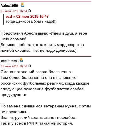
Valex1956
-
02 июн 2018 16:54
ecd » 02 июн 2018 16:47
тогда Денисова брать надо)))
Представил Арнольдыча: -Идем в душ, я тебе
шею сломаю!
Денисов побежал, а там пять мордоворотов
личной охраны...Не, не надо Денисова.)
mmmmm
-
02 июн 2018 16:50
Смена поколений всегда болезненна.
Тем более болезненна она в нынешних
российских футбольных реалиях, когда каждое
следующее поколение футболистов слабее
предыдущего.
Но замена сдувшимся ветеранам нужна, с этим
не поспоришь.
Значит, русский костяк станет послабее.
Так и у всех в РФПЛ такая же история.