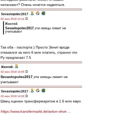
натаскают? Очень хочется надеяться.
Sevastopolec2017
-
02 июн 2018 14:14
Жентяй
Sevastopolec2017
,эти немцы лимит не
учитывают
Так оба - паспорта ) Просто Зенит вроде
отказался за него 6 млн платить, странно что
Ру предлагает 7.5
Жентяй
-
02 июн 2018 14:05
Sevastopolec2017
,эти немцы лимит не
учитывают
Sevastopolec2017
-
02 июн 2018 14:03
Швец оценен трансфермарктом в 1.6 млн евро
https://www.transfermarkt.de/anton-shve ...