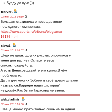
...и Бурду до кучи )))
teorver
-
02 июн 2018 16:10
Большая статистика о посещаемости
последнего чемпионата.
https://www.sports.ru/tribuna/blogs/mar ...
16176.html
slava1
-
02 июн 2018 16:07
Шлак не шлак ,других русских опорников у
меня для вас нет. Огласите весь
список,пожалуйста.
А есть Денисов,давайте его купим.В чём
проблема то.
Да , и для многих Зобнин в своё время шлаком
назывался.Каррере наши ,,истории"
невдомёк.Как бы пиТарасова не взяли.
alek.vladimir
-
02 июн 2018 16:06
Швеца можно брать только лишь из-за одной