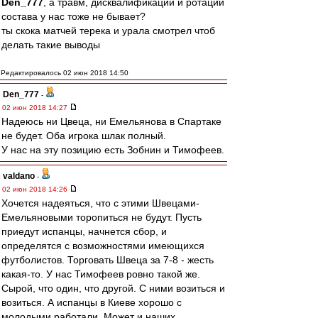
Den_777
, а травм, дисквалификаций и ротаций
состава у нас тоже не бывает?
ты скока матчей терека и урала смотрел чтоб
делать такие выводы
Редактировалось 02 июн 2018 14:50
Den_777
-
02 июн 2018 14:27
Надеюсь ни Цвеца, ни Емельянова в Спартаке
не будет. Оба игрока шлак полный.
У нас на эту позицию есть Зобнин и Тимофеев.
valdano
-
02 июн 2018 14:26
Хочется надеяться, что с этими Швецами-
Емельяновыми торопиться не будут. Пусть
приедут испанцы, начнется сбор, и
определятся с возможностями имеющихся
футболистов. Торговать Швеца за 7-8 - жесть
какая-то. У нас Тимофеев ровно такой же.
Сырой, что один, что другой. С ними возиться и
возиться. А испанцы в Киеве хорошо с
молодыми работали. Может и наших