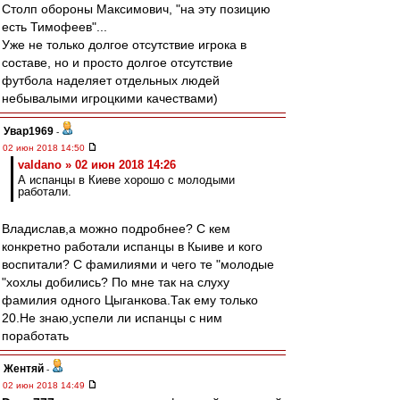
Столп обороны Максимович, "на эту позицию
есть Тимофеев"...
Уже не только долгое отсутствие игрока в
составе, но и просто долгое отсутствие
футбола наделяет отдельных людей
небывалыми игроцкими качествами)
Увар1969
-
02 июн 2018 14:50
valdano » 02 июн 2018 14:26
А испанцы в Киеве хорошо с молодыми
работали.
Владислав,а можно подробнее? С кем
конкретно работали испанцы в Кыиве и кого
воспитали? С фамилиями и чего те "молодые
"хохлы добились? По мне так на слуху
фамилия одного Цыганкова.Так ему только
20.Не знаю,успели ли испанцы с ним
поработать
Жентяй
-
02 июн 2018 14:49