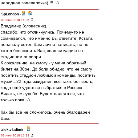
народная запевалочка) !!! :-)
SpLondon
-
02 июн 2018 16:25
Владимир (словесник),
спасибо, что откликнулись. Почему-то не
сомневался, что именно Вы ответите. Кстати,
поначалу хотел Вам лично написать, но не
хотел беспокоить Вас, зная ситуацию со
стадионом априори.
К сожалению, не смогу - у меня обратный
билет на 30ое. До боли обидно, что не смогу
посетить стадион любимой команды, посетить
музей...22 года ожидания всё-таки. Бог весть,
когда ещё удасться выбраться в Россию.
Видать, не судьба. Будем надеяться, что
только пока :-)
Как бы всё не сложилось, очень благодарен
Вам.
alek.vladimir
-
02 июн 2018 16:13