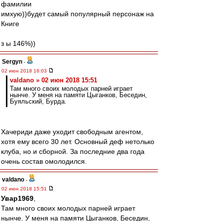
фамилии
имхую))будет самый популярный персонаж на
Книге
з ы 146%))
Sergyn
-
02 июн 2018 16:03
valdano » 02 июн 2018 15:51
Там много своих молодых парней играет
нынче. У меня на памяти Цыганков, Беседин,
Буяльский, Бурда.
Хачериди даже уходит свободным агентом,
хотя ему всего 30 лет. Основный деф нетолько
клуба, но и сборной. За последние два года
очень состав омолодился.
valdano
-
02 июн 2018 15:51
Увар1969
,
Там много своих молодых парней играет
нынче. У меня на памяти Цыганков, Беседин,