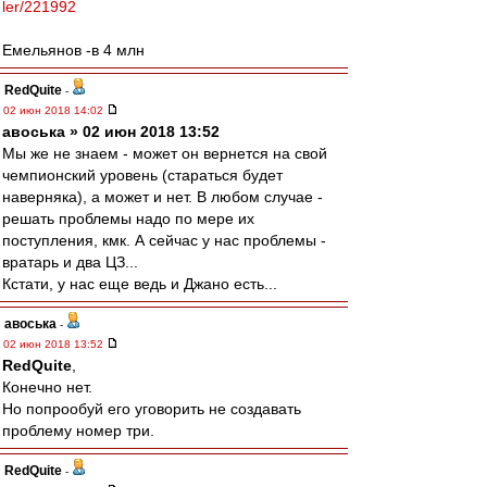
ler/221992
Емельянов -в 4 млн
RedQuite
-
02 июн 2018 14:02
авоська » 02 июн 2018 13:52
Мы же не знаем - может он вернется на свой
чемпионский уровень (стараться будет
наверняка), а может и нет. В любом случае -
решать проблемы надо по мере их
поступления, кмк. А сейчас у нас проблемы -
вратарь и два ЦЗ...
Кстати, у нас еще ведь и Джано есть...
авоська
-
02 июн 2018 13:52
RedQuite
,
Конечно нет.
Но попрообуй его уговорить не создавать
проблему номер три.
RedQuite
-