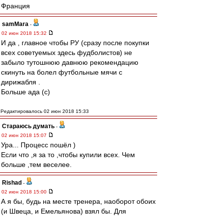
Франция
samMara
-
02 июн 2018 15:32
И да , главное чтобы РУ (сразу после покупки
всех советуемых здесь фудболистов) не
забыло тутошнюю давнюю рекомендацию
скинуть на болел футбольные мячи с
дирижабля .
Больше ада (с)
Редактировалось 02 июн 2018 15:33
Стараюсь думать
-
02 июн 2018 15:07
Ура... Процесс пошёл )
Если что ,я за то ,чтобы купили всех. Чем
больше ,тем веселее.
Rishad
-
02 июн 2018 15:00
А я бы, будь на месте тренера, наоборот обоих
(и Швеца, и Емельянова) взял бы. Для